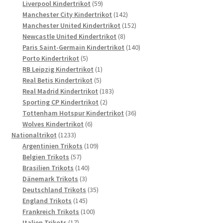
Produkte
59
Liverpool Kindertrikot
59
Produkte
142
Manchester City Kindertrikot
142
Produkte
152
Manchester United Kindertrikot
152
8
Produkte
Newcastle United Kindertrikot
8
Produkte
140
Paris Saint-Germain Kindertrikot
140
5
Produkte
Porto Kindertrikot
5
Produkte
1
RB Leipzig Kindertrikot
1
5
Produkt
Real Betis Kindertrikot
5
Produkte
183
Real Madrid Kindertrikot
183
2
Produkte
Sporting CP Kindertrikot
2
Produkte
36
Tottenham Hotspur Kindertrikot
36
6
Produkte
Wolves Kindertrikot
6
1233
Produkte
Nationaltrikot
1233
Produkte
109
Argentinien Trikots
109
57
Produkte
Belgien Trikots
57
Produkte
140
Brasilien Trikots
140
3
Produkte
Dänemark Trikots
3
Produkte
35
Deutschland Trikots
35
145
Produkte
England Trikots
145
Produkte
100
Frankreich Trikots
100
17
Produkte
Italien Trikots
17