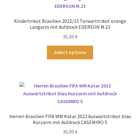
Die
Optionen
können
Kindertrikot Brasilien 2022/23 Torwarttrikot orange
auf
Langarm mit Aufdruck EDERSON M.23
der
35,00
€
Produktseite
gewählt
Dieses
Select options
werden
Produkt
weist
mehrere
Varianten
auf.
Die
Optionen
können
Herren Brasilien FIFA WM Katar 2022 Auswärtstrikot blau
auf
Kurzarm mit Aufdruck CASEMIRO 5
der
36,00
€
Produktseite