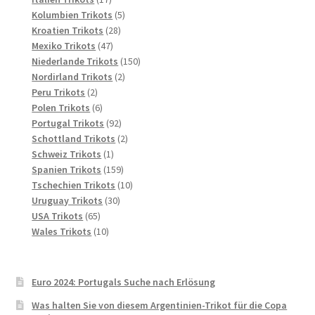
Produkte
5
Kolumbien Trikots
5
28
Produkte
Kroatien Trikots
28
47
Produkte
Mexiko Trikots
47
Produkte
150
Niederlande Trikots
150
2
Produkte
Nordirland Trikots
2
2
Produkte
Peru Trikots
2
Produkte
6
Polen Trikots
6
Produkte
92
Portugal Trikots
92
Produkte
2
Schottland Trikots
2
1
Produkte
Schweiz Trikots
1
Produkt
159
Spanien Trikots
159
Produkte
10
Tschechien Trikots
10
30
Produkte
Uruguay Trikots
30
65
Produkte
USA Trikots
65
Produkte
10
Wales Trikots
10
Produkte
Euro 2024: Portugals Suche nach Erlösung
Was halten Sie von diesem Argentinien-Trikot für die Copa