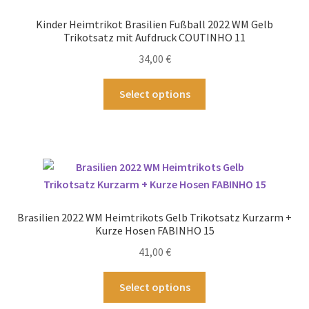
Optionen
Kinder Heimtrikot Brasilien Fußball 2022 WM Gelb
können
Trikotsatz mit Aufdruck COUTINHO 11
auf
34,00
€
der
Produktseite
Dieses
Select options
gewählt
Produkt
werden
weist
mehrere
Varianten
auf.
Die
Optionen
Brasilien 2022 WM Heimtrikots Gelb Trikotsatz Kurzarm +
können
Kurze Hosen FABINHO 15
auf
41,00
€
der
Produktseite
Dieses
Select options
gewählt
Produkt