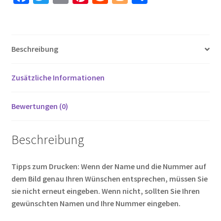
Hosen
ce
wi
m
nt
e
o
ei
A.BECKER
b
tt
ail
er
d
g
le
1
o
er
es
di
g
n
Menge
Beschreibung
o
t
t
er
k
Zusätzliche Informationen
Bewertungen (0)
Beschreibung
Tipps zum Drucken: Wenn der Name und die Nummer auf
dem Bild genau Ihren Wünschen entsprechen, müssen Sie
sie nicht erneut eingeben. Wenn nicht, sollten Sie Ihren
gewünschten Namen und Ihre Nummer eingeben.