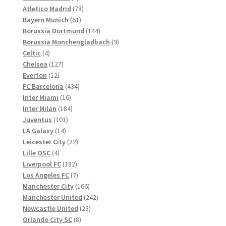
Produkte
78
Atletico Madrid
78
61
Produkte
Bayern Munich
61
Produkte
144
Borussia Dortmund
144
Produkte
9
Borussia Monchengladbach
9
4
Produkte
Celtic
4
Produkte
127
Chelsea
127
12
Produkte
Everton
12
Produkte
434
FC Barcelona
434
16
Produkte
Inter Miami
16
Produkte
184
Inter Milan
184
101
Produkte
Juventus
101
14
Produkte
LA Galaxy
14
Produkte
22
Leicester City
22
4
Produkte
Lille OSC
4
Produkte
182
Liverpool FC
182
Produkte
7
Los Angeles FC
7
Produkte
166
Manchester City
166
Produkte
242
Manchester United
242
23
Produkte
Newcastle United
23
8
Produkte
Orlando City SC
8