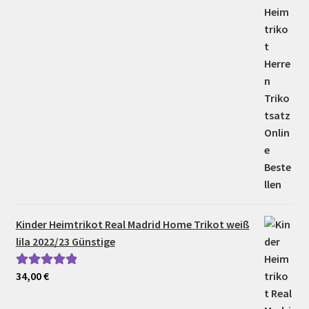
Kinder Heimtrikot Real Madrid Home Trikot weiß
lila 2022/23 Günstige
34,00
€
Bewertet mit
5.00
von 5