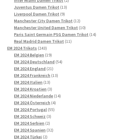
Inter Miami Damen Trikot
2
13
Produkte
Juventus Damen Trikot
13
9
Produkte
Liverpool Damen Trikot
9
Produkte
12
Manchester City Damen Trikot
12
Produkte
10
Manchester United Damen Trikot
10
Produkte
14
Paris Saint Germain PSG Damen Trikot
14
11
Produkte
Real Madrid Damen Trikot
11
243
Produkte
EM 2024 Trikots
243
Produkte
19
EM 2024 Belgien
19
Produkte
54
EM 2024 Deutschland
54
21
Produkte
EM 2024 England
21
Produkte
13
EM 2024 Frankreich
13
13
Produkte
EM 2024 Italien
13
Produkte
3
EM 2024 Kroatien
3
Produkte
14
EM 2024 Niederlande
14
4
Produkte
EM 2024 Österreich
4
55
Produkte
EM 2024 Portugal
55
3
Produkte
EM 2024 Schweiz
3
2
Produkte
EM 2024 Serbien
2
Produkte
32
EM 2024 Spanien
32
2
Produkte
EM 2024 Türkei
2