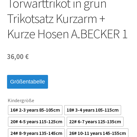
Torwarttrikot in grün
Startseite – English
Trikotsatz Kurzarm +
Warenkorb
Kurze Hosen A.BECKER 1
36,00
€
Größentabelle
Kindergröße
16# 2-3 years 85-105cm
18# 3-4 years 105-115cm
20# 4-5 years 115-125cm
22# 6-7 years 125-135cm
24# 8-9 years 135-145cm
26# 10-11 years 145-155cm