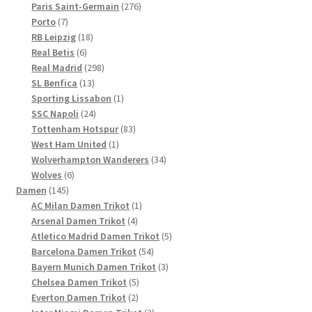
Produkte
276
Paris Saint-Germain
276
7
Produkte
Porto
7
Produkte
18
RB Leipzig
18
6
Produkte
Real Betis
6
Produkte
298
Real Madrid
298
13
Produkte
SL Benfica
13
Produkte
1
Sporting Lissabon
1
24
Produkt
SSC Napoli
24
Produkte
83
Tottenham Hotspur
83
1
Produkte
West Ham United
1
Produkt
34
Wolverhampton Wanderers
34
6
Produkte
Wolves
6
145
Produkte
Damen
145
Produkte
1
AC Milan Damen Trikot
1
4
Produkt
Arsenal Damen Trikot
4
Produkte
5
Atletico Madrid Damen Trikot
5
54
Produkte
Barcelona Damen Trikot
54
Produkte
3
Bayern Munich Damen Trikot
3
5
Produkte
Chelsea Damen Trikot
5
2
Produkte
Everton Damen Trikot
2
Produkte
2