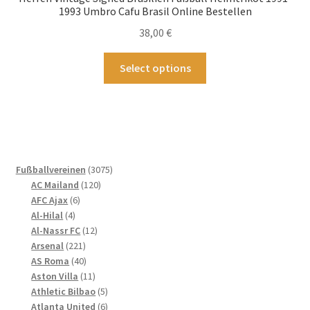
auf
1993 Umbro Cafu Brasil Online Bestellen
der
38,00
€
Produktseite
gewählt
Dieses
Select options
werden
Produkt
weist
mehrere
Varianten
auf.
Die
3075
Fußballvereinen
3075
Optionen
120
Produkte
AC Mailand
120
können
6
Produkte
AFC Ajax
6
4
Produkte
auf
Al-Hilal
4
Produkte
12
Al-Nassr FC
12
der
221
Produkte
Arsenal
221
Produktseite
Produkte
40
AS Roma
40
gewählt
Produkte
11
Aston Villa
11
werden
Produkte
5
Athletic Bilbao
5
Produkte
6
Atlanta United
6