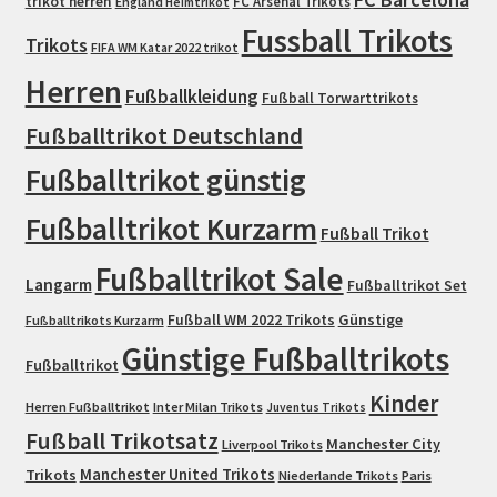
trikot herren
FC Arsenal Trikots
England Heimtrikot
Fussball Trikots
Trikots
FIFA WM Katar 2022 trikot
Herren
Fußballkleidung
Fußball Torwarttrikots
Fußballtrikot Deutschland
Fußballtrikot günstig
Fußballtrikot Kurzarm
Fußball Trikot
Fußballtrikot Sale
Langarm
Fußballtrikot Set
Fußball WM 2022 Trikots
Günstige
Fußballtrikots Kurzarm
Günstige Fußballtrikots
Fußballtrikot
Kinder
Herren Fußballtrikot
Inter Milan Trikots
Juventus Trikots
Fußball Trikotsatz
Manchester City
Liverpool Trikots
Trikots
Manchester United Trikots
Niederlande Trikots
Paris