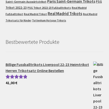
Paris Saint-Germain Trikots
PSG
Saint-Germain Auswärtstrikot
Trikot 2022-23
PSG Trikot 2022-23 Fußballtrikots
Real Madrid
Real Madrid Trikots
Fußballtrikot
Real Madrid Trikot
Real Madrid
Trikotsatz für Kinder
Tottenham Hotspur Trikots
Bestbewertete Produkte
Billige Fussballtrikots Liverpool 22-23 Heimtrikot
Herren Trikotsatz Online Bestellen
41,00
€
Bewertet mit
5.00
von 5