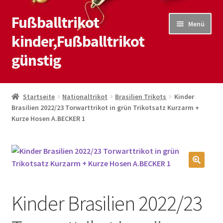
Fußballtrikot
Zur
Zum
Menü
Navigation
Inhalt
kinder,Fußballtrikot
springen
springen
günstig
Start
Startseite
Nationaltrikot
Brasilien Trikots
Kinder
Brasilien 2022/23 Torwarttrikot in grün Trikotsatz Kurzarm +
Blog
Kurze Hosen A.BECKER 1
Kasse
Kontaktiere uns
🔍
Mein Konto
Kinder Brasilien 2022/23
Shop