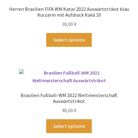
können
Herren Brasilien FIFA WM Katar 2022 Auswärtstrikot blau
auf
Kurzarm mit Aufdruck Kaká 10
der
36,00
€
Produktseite
gewählt
Dieses
Select options
werden
Produkt
weist
mehrere
Varianten
auf.
Die
Optionen
Brasilien Fußball-WM 2022 Weltmeisterschaft
können
Auswärtstrikot
auf
40,00
€
der
Produktseite
Dieses
Select options
gewählt
Produkt
werden