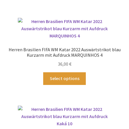
werden
weist
mehrere
Varianten
auf.
Die
Optionen
können
Herren Brasilien FIFA WM Katar 2022 Auswärtstrikot blau
auf
Kurzarm mit Aufdruck MARQUINHOS 4
der
36,00
€
Produktseite
gewählt
Dieses
Select options
werden
Produkt
weist
mehrere
Varianten
auf.
Die
Optionen