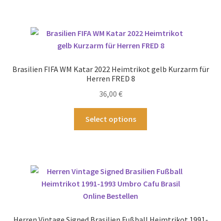
weist
mehrere
Varianten
auf.
Die
Optionen
Brasilien FIFA WM Katar 2022 Heimtrikot gelb Kurzarm für
können
Herren FRED 8
auf
36,00
€
der
Produktseite
Dieses
Select options
gewählt
Produkt
werden
weist
mehrere
Varianten
auf.
Die
Optionen
können
Herren Vintage Signed Brasilien Fußball Heimtrikot 1991-