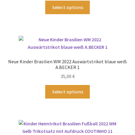
gewählt
Dieses
Select options
werden
Produkt
weist
mehrere
Varianten
auf.
Die
Optionen
Neue Kinder Brasilien WM 2022 Auswärtstrikot blaue weiß
können
A.BECKER 1
auf
35,00
€
der
Produktseite
Dieses
Select options
gewählt
Produkt
werden
weist
mehrere
Varianten
auf.
Die