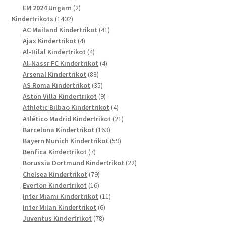
Produkte
2
EM 2024 Ungarn
2
1402
Produkte
Kindertrikots
1402
Produkte
41
AC Mailand Kindertrikot
41
4
Produkte
Ajax Kindertrikot
4
Produkte
4
Al-Hilal Kindertrikot
4
Produkte
4
Al-Nassr FC Kindertrikot
4
88
Produkte
Arsenal Kindertrikot
88
Produkte
35
AS Roma Kindertrikot
35
Produkte
9
Aston Villa Kindertrikot
9
Produkte
4
Athletic Bilbao Kindertrikot
4
Produkte
21
Atlético Madrid Kindertrikot
21
163
Produkte
Barcelona Kindertrikot
163
Produkte
59
Bayern Munich Kindertrikot
59
7
Produkte
Benfica Kindertrikot
7
Produkte
22
Borussia Dortmund Kindertrikot
22
79
Produkte
Chelsea Kindertrikot
79
16
Produkte
Everton Kindertrikot
16
Produkte
11
Inter Miami Kindertrikot
11
6
Produkte
Inter Milan Kindertrikot
6
78
Produkte
Juventus Kindertrikot
78