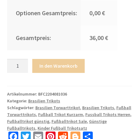
Optionen Gesamtpreis:
0,00 €
Gesamtpreis:
36,00 €
Kinder
In den Warenkorb
Brasilien
2022/23
Torwarttrikot
in
Artikelnummer:
BFC2204081036
Kategorie:
Brasilien Trikots
grün
Schlagwörter:
Brasilien Torwarttrikot
,
Brasilien Trikots
,
Fußball
Trikotsatz
Torwarttrikots
,
Fußball Trikot Kurzarm
,
Fussball Trikots Herren
,
Kurzarm
Fußballtrikot günstig
,
Fußballtrikot Sale
,
Günstige
+
Fußballtrikots
,
Kinder Fußball Trikotsatz
Kurze
Fa
T
E
Pi
R
Bl
T