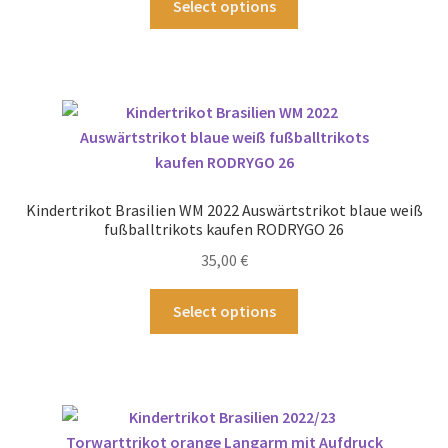
Select options
Produkt
weist
mehrere
Varianten
auf.
Die
Optionen
können
Kindertrikot Brasilien WM 2022 Auswärtstrikot blaue weiß
auf
fußballtrikots kaufen RODRYGO 26
der
35,00
€
Produktseite
gewählt
Dieses
Select options
werden
Produkt
weist
mehrere
Varianten
auf.