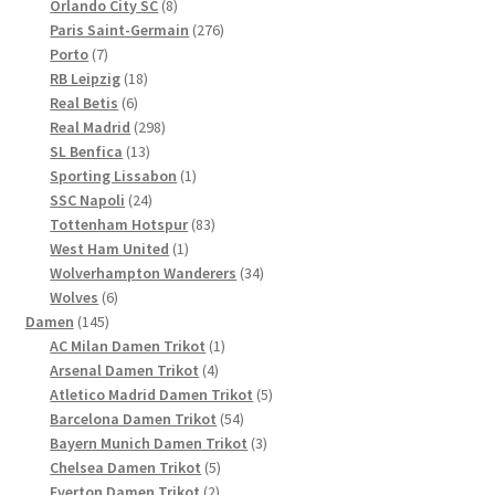
8
Produkte
Orlando City SC
8
Produkte
276
Paris Saint-Germain
276
7
Produkte
Porto
7
Produkte
18
RB Leipzig
18
6
Produkte
Real Betis
6
Produkte
298
Real Madrid
298
13
Produkte
SL Benfica
13
Produkte
1
Sporting Lissabon
1
24
Produkt
SSC Napoli
24
Produkte
83
Tottenham Hotspur
83
1
Produkte
West Ham United
1
Produkt
34
Wolverhampton Wanderers
34
6
Produkte
Wolves
6
145
Produkte
Damen
145
Produkte
1
AC Milan Damen Trikot
1
4
Produkt
Arsenal Damen Trikot
4
Produkte
5
Atletico Madrid Damen Trikot
5
54
Produkte
Barcelona Damen Trikot
54
Produkte
3
Bayern Munich Damen Trikot
3
5
Produkte
Chelsea Damen Trikot
5
2
Produkte
Everton Damen Trikot
2