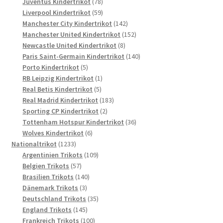
78
Produkte
Juventus Kindertrikot
78
Produkte
59
Liverpool Kindertrikot
59
Produkte
142
Manchester City Kindertrikot
142
Produkte
152
Manchester United Kindertrikot
152
8
Produkte
Newcastle United Kindertrikot
8
Produkte
140
Paris Saint-Germain Kindertrikot
140
5
Produkte
Porto Kindertrikot
5
Produkte
1
RB Leipzig Kindertrikot
1
5
Produkt
Real Betis Kindertrikot
5
Produkte
183
Real Madrid Kindertrikot
183
2
Produkte
Sporting CP Kindertrikot
2
Produkte
36
Tottenham Hotspur Kindertrikot
36
6
Produkte
Wolves Kindertrikot
6
1233
Produkte
Nationaltrikot
1233
Produkte
109
Argentinien Trikots
109
57
Produkte
Belgien Trikots
57
Produkte
140
Brasilien Trikots
140
3
Produkte
Dänemark Trikots
3
Produkte
35
Deutschland Trikots
35
145
Produkte
England Trikots
145
Produkte
100
Frankreich Trikots
100