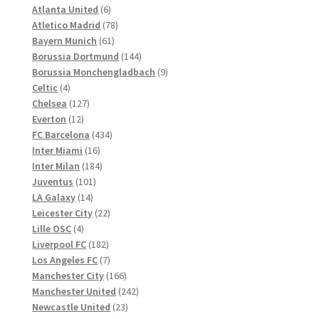
Produkte
6
Atlanta United
6
Produkte
78
Atletico Madrid
78
61
Produkte
Bayern Munich
61
Produkte
144
Borussia Dortmund
144
Produkte
9
Borussia Monchengladbach
9
4
Produkte
Celtic
4
Produkte
127
Chelsea
127
12
Produkte
Everton
12
Produkte
434
FC Barcelona
434
16
Produkte
Inter Miami
16
Produkte
184
Inter Milan
184
101
Produkte
Juventus
101
14
Produkte
LA Galaxy
14
Produkte
22
Leicester City
22
4
Produkte
Lille OSC
4
Produkte
182
Liverpool FC
182
Produkte
7
Los Angeles FC
7
Produkte
166
Manchester City
166
Produkte
242
Manchester United
242
23
Produkte
Newcastle United
23