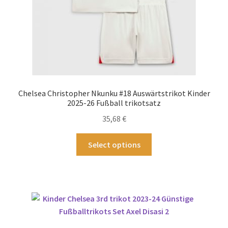
werden
Chelsea Christopher Nkunku #18 Auswärtstrikot Kinder
2025-26 Fußball trikotsatz
35,68
€
Dieses
Select options
Produkt
weist
mehrere
Varianten
auf.
Die
Optionen