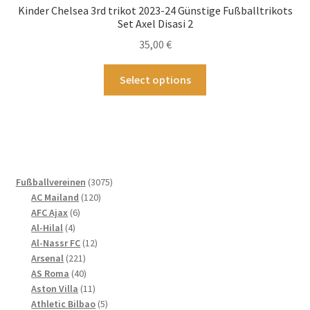
Kinder Chelsea 3rd trikot 2023-24 Günstige Fußballtrikots
können
Set Axel Disasi 2
auf
35,00
€
der
Produktseite
Dieses
Select options
gewählt
Produkt
werden
weist
mehrere
Varianten
auf.
Die
3075
Fußballvereinen
3075
Optionen
120
Produkte
AC Mailand
120
können
6
Produkte
AFC Ajax
6
4
Produkte
auf
Al-Hilal
4
Produkte
12
Al-Nassr FC
12
der
221
Produkte
Arsenal
221
Produktseite
Produkte
40
AS Roma
40
gewählt
Produkte
11
Aston Villa
11
werden
Produkte
5
Athletic Bilbao
5