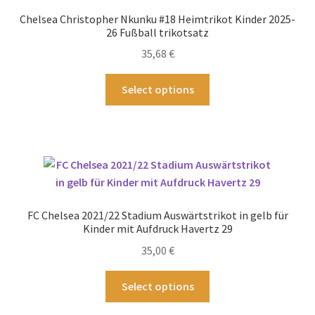
Chelsea Christopher Nkunku #18 Heimtrikot Kinder 2025-
26 Fußball trikotsatz
35,68
€
Dieses
Select options
Produkt
weist
mehrere
Varianten
auf.
Die
Optionen
FC Chelsea 2021/22 Stadium Auswärtstrikot in gelb für
können
Kinder mit Aufdruck Havertz 29
auf
35,00
€
der
Produktseite
Dieses
Select options
gewählt
Produkt
werden
weist