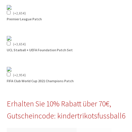
(
+
2,65
€
)
Premier League Patch
(
+
3,65
€
)
UCL Starball + UEFA Foundation Patch Set
(
+
2,95
€
)
FIFA Club World Cup 2021 Champions Patch
Erhalten Sie 10% Rabatt über 70€,
Gutscheincode: kindertrikotsfussball6