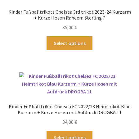
Kinder Fußballtrikots Chelsea 3rd trikot 2023-24 Kurzarm
+ Kurze Hosen Raheem Sterling 7
35,00
€
Dieses
Select options
Produkt
weist
mehrere
Varianten
auf.
Die
Optionen
können
Kinder FußballTrikot Chelsea FC 2022/23 Heimtrikot Blau
auf
Kurzarm + Kurze Hosen mit Aufdruck DROGBA 11
der
34,00
€
Produktseite
gewählt
Dieses
Select options