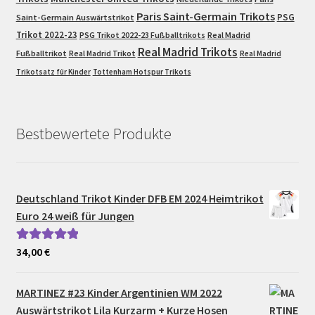
Paris Saint-Germain Trikots
PSG
Saint-Germain Auswärtstrikot
Trikot 2022-23
PSG Trikot 2022-23 Fußballtrikots
Real Madrid
Real Madrid Trikots
Fußballtrikot
Real Madrid Trikot
Real Madrid
Trikotsatz für Kinder
Tottenham Hotspur Trikots
Bestbewertete Produkte
Deutschland Trikot Kinder DFB EM 2024 Heimtrikot
Euro 24 weiß für Jungen
34,00
€
Bewertet mit
5.00
von 5
MARTINEZ #23 Kinder Argentinien WM 2022
Auswärtstrikot Lila Kurzarm + Kurze Hosen