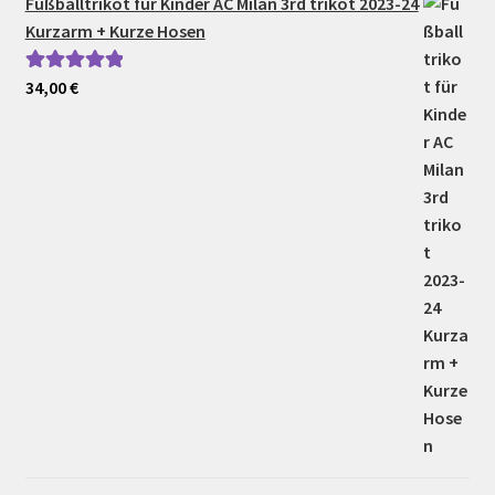
Fußballtrikot für Kinder AC Milan 3rd trikot 2023-24
Kurzarm + Kurze Hosen
34,00
€
Bewertet mit
5.00
von 5