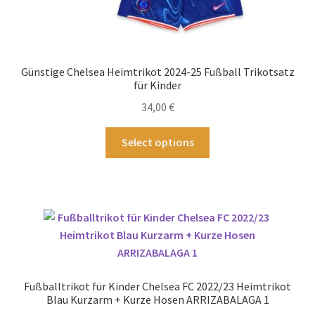
Günstige Chelsea Heimtrikot 2024-25 Fußball Trikotsatz
für Kinder
34,00
€
Dieses
Select options
Produkt
weist
mehrere
Varianten
auf.
Die
Optionen
können
Fußballtrikot für Kinder Chelsea FC 2022/23 Heimtrikot
auf
Blau Kurzarm + Kurze Hosen ARRIZABALAGA 1
der