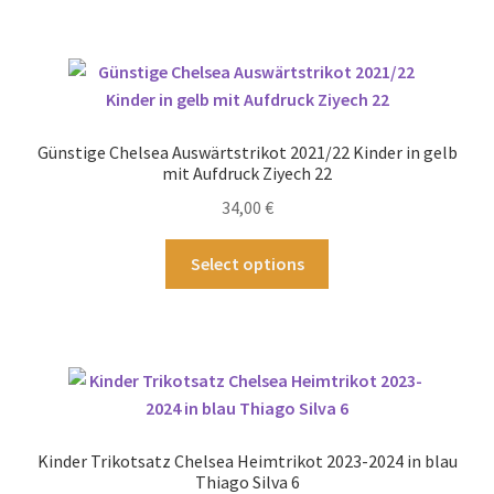
mehrere
Varianten
auf.
Die
Optionen
Günstige Chelsea Auswärtstrikot 2021/22 Kinder in gelb
können
mit Aufdruck Ziyech 22
auf
34,00
€
der
Produktseite
Dieses
Select options
gewählt
Produkt
werden
weist
mehrere
Varianten
auf.
Die
Optionen
Kinder Trikotsatz Chelsea Heimtrikot 2023-2024 in blau
können
Thiago Silva 6