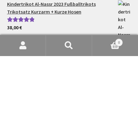
Kindertrikot Al-Nassr 2023 Fußballtrikots
Trikotsatz Kurzarm + Kurze Hosen
38,00
€
Bewertet mit
5.00
von 5
0
Suche
Suchen
nach:
Herren FC Barcelona 22/23 Heimtrikot dunkelblau