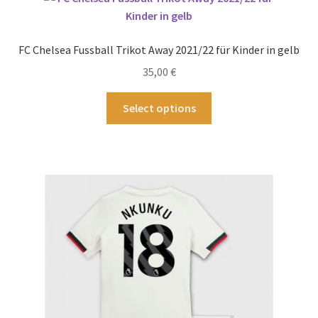
auf.
Die
Optionen
FC Chelsea Fussball Trikot Away 2021/22 für Kinder in gelb
können
35,00
€
auf
der
Dieses
Select options
Produktseite
Produkt
gewählt
weist
werden
mehrere
Varianten
auf.
Die
Optionen
können
auf
der
Produktseite
gewählt