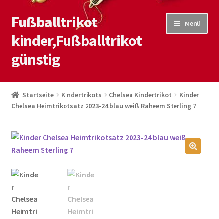
Fußballtrikot
Zur
Zum
Menü
Navigation
Inhalt
kinder,Fußballtrikot
springen
springen
günstig
Start
Startseite
Kindertrikots
Chelsea Kindertrikot
Kinder
Chelsea Heimtrikotsatz 2023-24 blau weiß Raheem Sterling 7
Blog
Kasse
Kontaktiere uns
🔍
Mein Konto
Shop