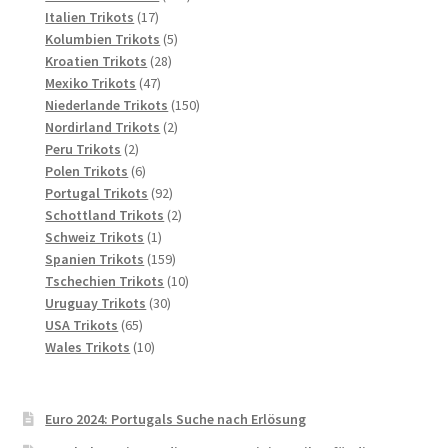
17
Produkte
Italien Trikots
17
Produkte
5
Kolumbien Trikots
5
28
Produkte
Kroatien Trikots
28
47
Produkte
Mexiko Trikots
47
Produkte
150
Niederlande Trikots
150
2
Produkte
Nordirland Trikots
2
2
Produkte
Peru Trikots
2
Produkte
6
Polen Trikots
6
Produkte
92
Portugal Trikots
92
Produkte
2
Schottland Trikots
2
1
Produkte
Schweiz Trikots
1
Produkt
159
Spanien Trikots
159
Produkte
10
Tschechien Trikots
10
30
Produkte
Uruguay Trikots
30
65
Produkte
USA Trikots
65
Produkte
10
Wales Trikots
10
Produkte
Euro 2024: Portugals Suche nach Erlösung