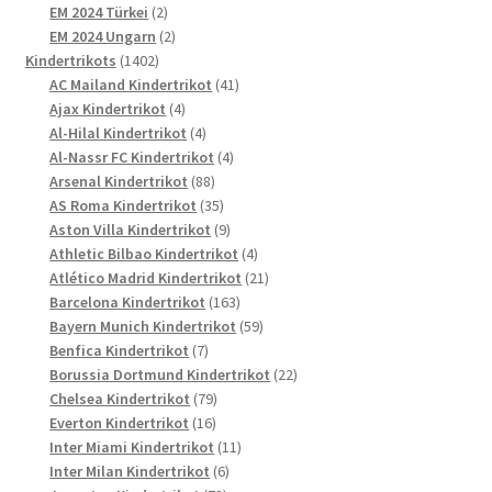
2
Produkte
EM 2024 Türkei
2
Produkte
2
EM 2024 Ungarn
2
1402
Produkte
Kindertrikots
1402
Produkte
41
AC Mailand Kindertrikot
41
4
Produkte
Ajax Kindertrikot
4
Produkte
4
Al-Hilal Kindertrikot
4
Produkte
4
Al-Nassr FC Kindertrikot
4
88
Produkte
Arsenal Kindertrikot
88
Produkte
35
AS Roma Kindertrikot
35
Produkte
9
Aston Villa Kindertrikot
9
Produkte
4
Athletic Bilbao Kindertrikot
4
Produkte
21
Atlético Madrid Kindertrikot
21
163
Produkte
Barcelona Kindertrikot
163
Produkte
59
Bayern Munich Kindertrikot
59
7
Produkte
Benfica Kindertrikot
7
Produkte
22
Borussia Dortmund Kindertrikot
22
79
Produkte
Chelsea Kindertrikot
79
16
Produkte
Everton Kindertrikot
16
Produkte
11
Inter Miami Kindertrikot
11
6
Produkte
Inter Milan Kindertrikot
6