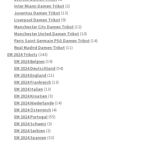
Produkte
2
Inter Miami Damen Trikot
2
13
Produkte
Juventus Damen Trikot
13
9
Produkte
Liverpool Damen Trikot
9
Produkte
12
Manchester City Damen Trikot
12
Produkte
10
Manchester United Damen Trikot
10
Produkte
14
Paris Saint Germain PSG Damen Trikot
14
11
Produkte
Real Madrid Damen Trikot
11
243
Produkte
EM 2024 Trikots
243
Produkte
19
EM 2024 Belgien
19
Produkte
54
EM 2024 Deutschland
54
21
Produkte
EM 2024 England
21
Produkte
13
EM 2024 Frankreich
13
13
Produkte
EM 2024 Italien
13
Produkte
3
EM 2024 Kroatien
3
Produkte
14
EM 2024 Niederlande
14
4
Produkte
EM 2024 Österreich
4
55
Produkte
EM 2024 Portugal
55
3
Produkte
EM 2024 Schweiz
3
2
Produkte
EM 2024 Serbien
2
Produkte
32
EM 2024 Spanien
32