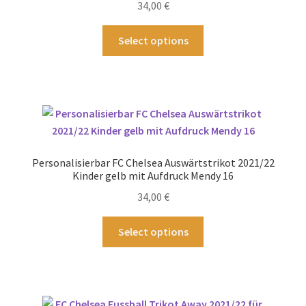
34,00
€
Produktseite
gewählt
Dieses
Select options
werden
Produkt
weist
mehrere
Varianten
auf.
Die
Optionen
Personalisierbar FC Chelsea Auswärtstrikot 2021/22
können
Kinder gelb mit Aufdruck Mendy 16
auf
34,00
€
der
Produktseite
Dieses
Select options
gewählt
Produkt
werden
weist
mehrere
Varianten