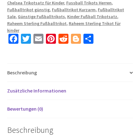
Chelsea Trikotsatz für Kinder
,
Fussball Trikots Herren
,
Sterling
Fußballtrikot günstig
,
Fußballtrikot Kurzarm
,
Fußballtrikot
7
Sale
,
Günstige Fußballtrikots
,
Kinder Fußball Trikotsatz
,
Menge
Raheem Sterling Fußballtrikot
,
Raheem Sterling Trikot für
kinder
Fa
T
E
Pi
R
Bl
T
ce
wi
m
nt
e
o
ei
b
tt
ail
er
d
g
le
o
er
es
di
g
n
Beschreibung
o
t
t
er
k
Zusätzliche Informationen
Bewertungen (0)
Beschreibung