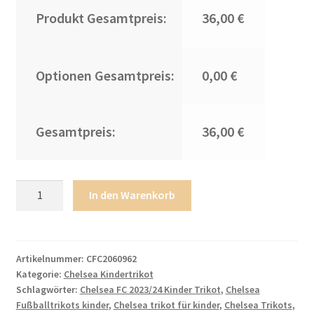
Produkt Gesamtpreis:
36,00 €
Optionen Gesamtpreis:
0,00 €
Gesamtpreis:
36,00 €
Kinder
In den Warenkorb
Chelsea
Heimtrikotsatz
2023-
24
Artikelnummer:
CFC2060962
Kategorie:
Chelsea Kindertrikot
blau
Schlagwörter:
Chelsea FC 2023/24 Kinder Trikot
,
Chelsea
weiß
Fußballtrikots kinder
,
Chelsea trikot für kinder
,
Chelsea Trikots
,
Raheem