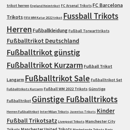
FC Barcelona
trikot herren
FC Arsenal Trikots
England Heimtrikot
Fussball Trikots
Trikots
FIFA WM Katar 2022 trikot
Herren
Fußballkleidung
Fußball Torwarttrikots
Fußballtrikot Deutschland
Fußballtrikot günstig
Fußballtrikot Kurzarm
Fußball Trikot
Fußballtrikot Sale
Langarm
Fußballtrikot Set
Fußball WM 2022 Trikots
Günstige
Fußballtrikots Kurzarm
Günstige Fußballtrikots
Fußballtrikot
Kinder
Herren Fußballtrikot
Inter Milan Trikots
Juventus Trikots
Fußball Trikotsatz
Manchester City
Liverpool Trikots
Trikots
Manchester United Trikots
Niederlande Trikots
Paris