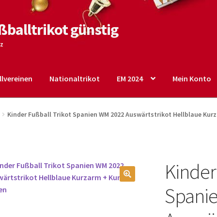
ßballtrikot günstig
tz
lvereinen
Nationaltrikot
EM 2024
Mein Konto
o
Shop
Startseite – English
Warenkorb
Kinder Fußball Trikot Spanien WM 2022 Auswärtstrikot Hellblaue Kur
Kinder
🔍
Spani