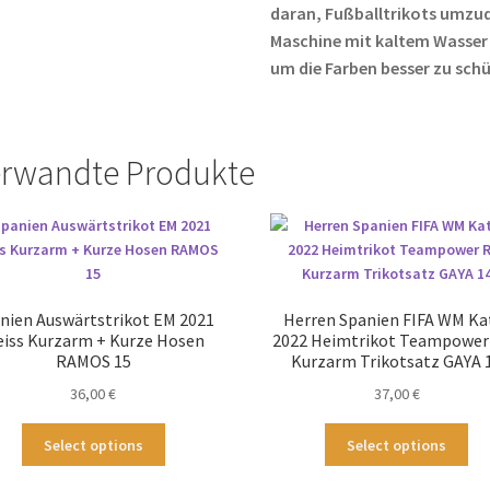
daran, Fußballtrikots umzud
Maschine mit kaltem Wasser
um die Farben besser zu sch
rwandte Produkte
nien Auswärtstrikot EM 2021
Herren Spanien FIFA WM Ka
iss Kurzarm + Kurze Hosen
2022 Heimtrikot Teampower
RAMOS 15
Kurzarm Trikotsatz GAYA 
36,00
€
37,00
€
Dieses
Die
Select options
Select options
Produkt
Pr
weist
wei