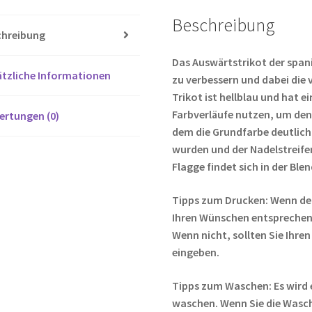
o
er
Beschreibung
o
chreibung
k
Das Auswärtstrikot der span
tzliche Informationen
zu verbessern und dabei di
Trikot ist hellblau und hat e
Farbverläufe nutzen, um de
ertungen (0)
dem die Grundfarbe deutlich
wurden und der Nadelstreife
Flagge findet sich in der Bl
Tipps zum Drucken: Wenn de
Ihren Wünschen entsprechen,
Wenn nicht, sollten Sie Ih
eingeben.
Tipps zum Waschen: Es wird 
waschen. Wenn Sie die Wasc