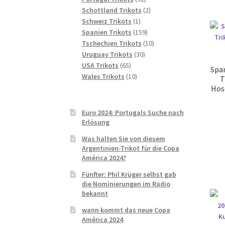
Produkte
2
Schottland Trikots
2
1
Produkte
Schweiz Trikots
1
Produkt
159
Spanien Trikots
159
Produkte
10
Tschechien Trikots
10
30
Produkte
Uruguay Trikots
30
65
Produkte
USA Trikots
65
Spa
Produkte
10
Wales Trikots
10
T
Produkte
Hos
Euro 2024: Portugals Suche nach
Erlösung
Was halten Sie von diesem
Argentinien-Trikot für die Copa
América 2024?
Fünfter: Phil Krüger selbst gab
die Nominierungen im Radio
bekannt
wann kommt das neue Copa
América 2024