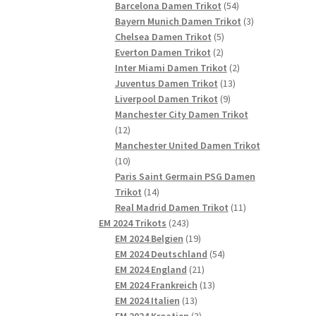
54
Produkte
Barcelona Damen Trikot
54
Produkte
3
Bayern Munich Damen Trikot
3
5
Produkte
Chelsea Damen Trikot
5
2
Produkte
Everton Damen Trikot
2
Produkte
2
Inter Miami Damen Trikot
2
13
Produkte
Juventus Damen Trikot
13
9
Produkte
Liverpool Damen Trikot
9
Produkte
Manchester City Damen Trikot
12
12
Produkte
Manchester United Damen Trikot
10
10
Produkte
Paris Saint Germain PSG Damen
14
Trikot
14
Produkte
11
Real Madrid Damen Trikot
11
243
Produkte
EM 2024 Trikots
243
Produkte
19
EM 2024 Belgien
19
Produkte
54
EM 2024 Deutschland
54
21
Produkte
EM 2024 England
21
Produkte
13
EM 2024 Frankreich
13
13
Produkte
EM 2024 Italien
13
Produkte
3
EM 2024 Kroatien
3