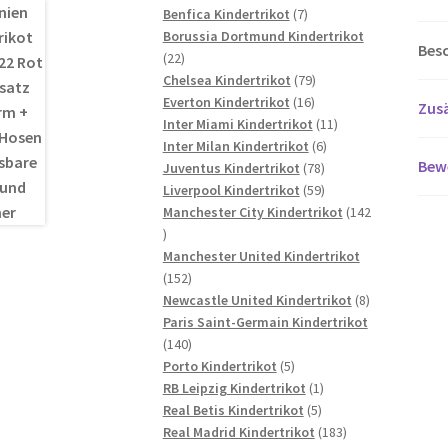
7
Produkte
Benfica Kindertrikot
7
Produkte
Borussia Dortmund Kindertrikot
Bes
22
22
Produkte
79
Chelsea Kindertrikot
79
16
Produkte
Everton Kindertrikot
16
Zusä
Produkte
11
Inter Miami Kindertrikot
11
6
Produkte
Inter Milan Kindertrikot
6
Bew
78
Produkte
Juventus Kindertrikot
78
Produkte
59
Liverpool Kindertrikot
59
Produkte
Manchester City Kindertrikot
142
142
Produkte
Manchester United Kindertrikot
152
152
Produkte
8
Newcastle United Kindertrikot
8
Produkte
Paris Saint-Germain Kindertrikot
140
140
Produkte
5
Porto Kindertrikot
5
Produkte
1
RB Leipzig Kindertrikot
1
5
Produkt
Real Betis Kindertrikot
5
Produkte
183
Real Madrid Kindertrikot
183