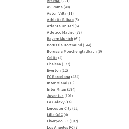
221
Produkte
Arsenal
221
Produkte
40
AS Roma
40
Produkte
11
Aston Villa
11
Produkte
5
Athletic Bilbao
5
Produkte
6
Atlanta United
6
Produkte
78
Atletico Madrid
78
61
Produkte
Bayern Munich
61
Produkte
144
Borussia Dortmund
144
Produkte
9
Borussia Monchengladbach
9
4
Produkte
Celtic
4
Produkte
127
Chelsea
127
12
Produkte
Everton
12
Produkte
434
FC Barcelona
434
16
Produkte
Inter Miami
16
Produkte
184
Inter Milan
184
101
Produkte
Juventus
101
14
Produkte
LA Galaxy
14
Produkte
22
Leicester City
22
4
Produkte
Lille OSC
4
Produkte
182
Liverpool FC
182
Produkte
7
Los Angeles FC
7