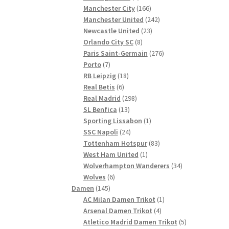
Produkte
166
Manchester City
166
Produkte
242
Manchester United
242
23
Produkte
Newcastle United
23
8
Produkte
Orlando City SC
8
Produkte
276
Paris Saint-Germain
276
7
Produkte
Porto
7
Produkte
18
RB Leipzig
18
6
Produkte
Real Betis
6
Produkte
298
Real Madrid
298
13
Produkte
SL Benfica
13
Produkte
1
Sporting Lissabon
1
24
Produkt
SSC Napoli
24
Produkte
83
Tottenham Hotspur
83
1
Produkte
West Ham United
1
Produkt
34
Wolverhampton Wanderers
34
6
Produkte
Wolves
6
145
Produkte
Damen
145
Produkte
1
AC Milan Damen Trikot
1
4
Produkt
Arsenal Damen Trikot
4
Produkte
5
Atletico Madrid Damen Trikot
5