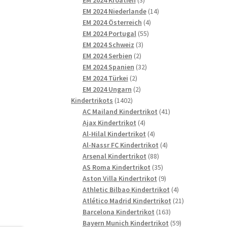
Produkte
14
EM 2024 Niederlande
14
4
Produkte
EM 2024 Österreich
4
55
Produkte
EM 2024 Portugal
55
3
Produkte
EM 2024 Schweiz
3
2
Produkte
EM 2024 Serbien
2
Produkte
32
EM 2024 Spanien
32
2
Produkte
EM 2024 Türkei
2
Produkte
2
EM 2024 Ungarn
2
1402
Produkte
Kindertrikots
1402
Produkte
41
AC Mailand Kindertrikot
41
4
Produkte
Ajax Kindertrikot
4
Produkte
4
Al-Hilal Kindertrikot
4
Produkte
4
Al-Nassr FC Kindertrikot
4
88
Produkte
Arsenal Kindertrikot
88
Produkte
35
AS Roma Kindertrikot
35
Produkte
9
Aston Villa Kindertrikot
9
Produkte
4
Athletic Bilbao Kindertrikot
4
Produkte
21
Atlético Madrid Kindertrikot
21
163
Produkte
Barcelona Kindertrikot
163
Produkte
59
Bayern Munich Kindertrikot
59