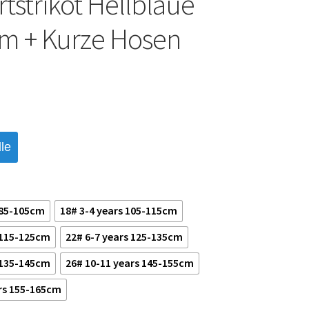
tstrikot Hellblaue
m + Kurze Hosen
le
 85-105cm
18# 3-4 years 105-115cm
 115-125cm
22# 6-7 years 125-135cm
 135-145cm
26# 10-11 years 145-155cm
rs 155-165cm