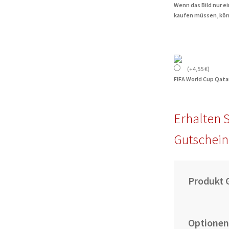
Wenn das Bild nur e
kaufen müssen, kön
(
+
4,55
€
)
FIFA World Cup Qata
Erhalten S
Gutschein
Produkt 
Optionen