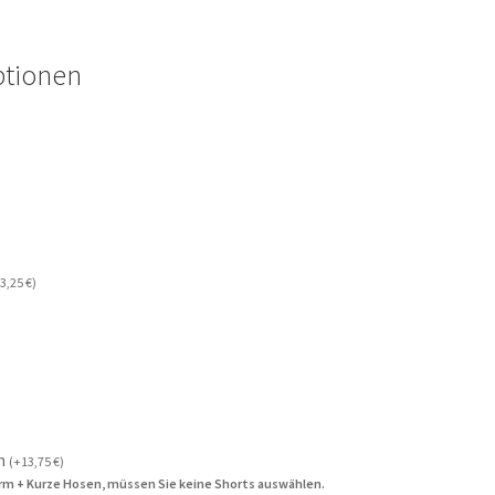
ptionen
3,25
€
)
n
(
+
13,75
€
)
rm + Kurze Hosen, müssen Sie keine Shorts auswählen.