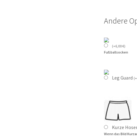
Andere O
(
+
6,00
€
)
Fußballsocken
Leg Guard
(
+
Kurze Hose
Wenn das Bild Kurza