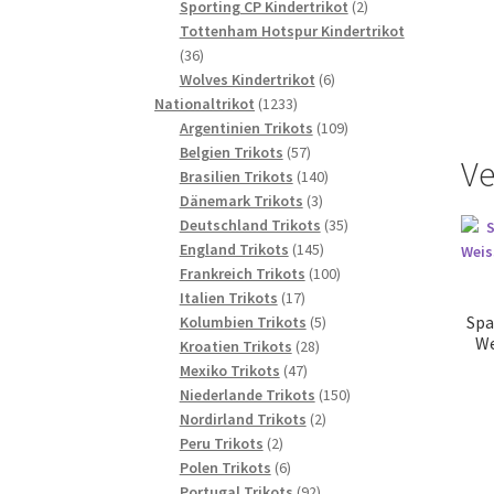
2
Produkte
Sporting CP Kindertrikot
2
Produkte
Tottenham Hotspur Kindertrikot
36
36
Produkte
6
Wolves Kindertrikot
6
1233
Produkte
Nationaltrikot
1233
Produkte
109
Argentinien Trikots
109
57
Produkte
Belgien Trikots
57
Ve
Produkte
140
Brasilien Trikots
140
3
Produkte
Dänemark Trikots
3
Produkte
35
Deutschland Trikots
35
145
Produkte
England Trikots
145
Produkte
100
Frankreich Trikots
100
17
Produkte
Italien Trikots
17
Produkte
5
Spa
Kolumbien Trikots
5
We
28
Produkte
Kroatien Trikots
28
47
Produkte
Mexiko Trikots
47
Produkte
150
Niederlande Trikots
150
2
Produkte
Nordirland Trikots
2
2
Produkte
Peru Trikots
2
Produkte
6
Polen Trikots
6
Produkte
92
Portugal Trikots
92