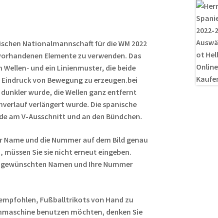
es
di
g
n
t
t
er
ischen Nationalmannschaft für die WM 2022
e vorhandenen Elemente zu verwenden. Das
in Wellen- und ein Linienmuster, die beide
n Eindruck von Bewegung zu erzeugen.bei
 dunkler wurde, die Wellen ganz entfernt
nverlauf verlängert wurde. Die spanische
ende am V-Ausschnitt und an den Bündchen.
r Name und die Nummer auf dem Bild genau
 müssen Sie sie nicht erneut eingeben.
ren gewünschten Namen und Ihre Nummer
empfohlen, Fußballtrikots von Hand zu
hmaschine benutzen möchten, denken Sie