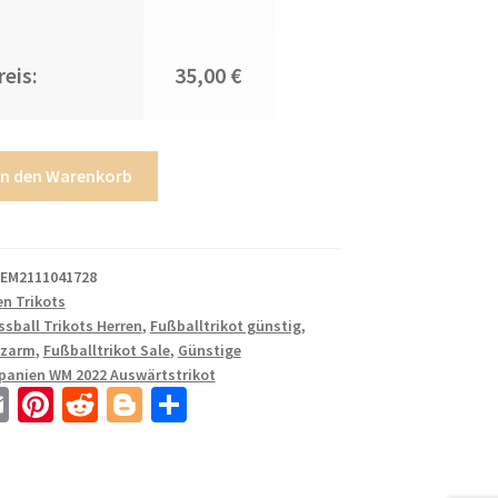
eis:
35,00 €
In den Warenkorb
EM2111041728
n Trikots
ssball Trikots Herren
,
Fußballtrikot günstig
,
rzarm
,
Fußballtrikot Sale
,
Günstige
panien WM 2022 Auswärtstrikot
E
Pi
R
Bl
T
m
nt
e
o
ei
ail
er
d
g
le