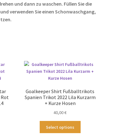
rehen und dann zu waschen. Füllen Sie die
 und verwenden Sie einen Schonwaschgang,
ützen.
tar
Goalkeeper Shirt Fußballtrikots
 Rot
Spanien Trikot 2022 Lila Kurzarm
14
+ Kurze Hosen
40,00
€
ses
Dieses
Select options
odukt
Produkt
st
weist