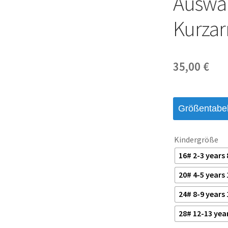
Auswär
Kurzar
35,00
€
Größentabel
Kindergröße
16# 2-3 years
20# 4-5 years
24# 8-9 years
28# 12-13 yea