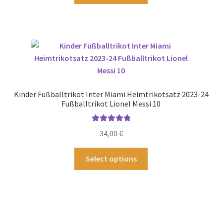
weist
mehrere
Varianten
auf.
Die
Optionen
können
Kinder Fußballtrikot Inter Miami Heimtrikotsatz 2023-24
auf
Fußballtrikot Lionel Messi 10
der
Produktseite
Bewertet mit
34,00
€
gewählt
5.00
von 5
werden
Dieses
Select options
Produkt
weist
mehrere
Varianten
auf.