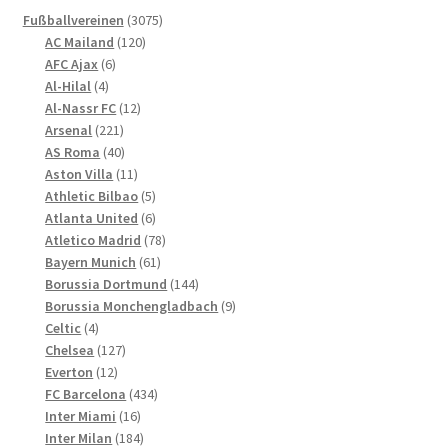
Die
3075
Fußballvereinen
3075
Optionen
120
Produkte
AC Mailand
120
können
6
Produkte
AFC Ajax
6
4
Produkte
auf
Al-Hilal
4
Produkte
12
Al-Nassr FC
12
der
221
Produkte
Arsenal
221
Produktseite
Produkte
40
AS Roma
40
gewählt
Produkte
11
Aston Villa
11
werden
Produkte
5
Athletic Bilbao
5
Produkte
6
Atlanta United
6
Produkte
78
Atletico Madrid
78
61
Produkte
Bayern Munich
61
Produkte
144
Borussia Dortmund
144
Produkte
9
Borussia Monchengladbach
9
4
Produkte
Celtic
4
Produkte
127
Chelsea
127
12
Produkte
Everton
12
Produkte
434
FC Barcelona
434
16
Produkte
Inter Miami
16
Produkte
184
Inter Milan
184