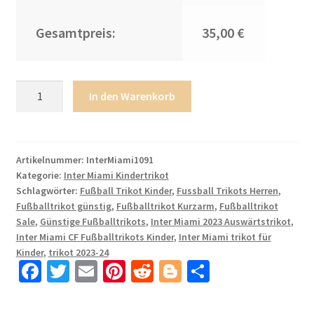
Gesamtpreis:
35,00 €
Kinder
In den Warenkorb
Fußball
Trikot
Trikotsatz
Inter
Artikelnummer:
InterMiami1091
Kategorie:
Inter Miami Kindertrikot
Miami
Schlagwörter:
Fußball Trikot Kinder
,
Fussball Trikots Herren
,
CF
Fußballtrikot günstig
,
Fußballtrikot Kurzarm
,
Fußballtrikot
Auswärtstrikot
Sale
,
Günstige Fußballtrikots
,
Inter Miami 2023 Auswärtstrikot
,
2023-
Inter Miami CF Fußballtrikots Kinder
,
Inter Miami trikot für
24
Kinder
,
trikot 2023-24
mit
Fa
T
E
Pi
R
Bl
T
Aufdruck
ce
wi
m
nt
e
o
ei
JORDIALBA