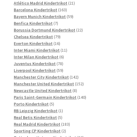
Produkte
21
Atlético Madrid Kindertrikot
21
163
Produkte
Barcelona Kindertrikot
163
Produkte
59
Bayern Munich Kindertrikot
59
7
Produkte
Benfica Kindertrikot
7
Produkte
22
Borussia Dortmund Kindertrikot
22
79
Produkte
Chelsea Kindertrikot
79
16
Produkte
Everton Kindertrikot
16
Produkte
11
Inter Miami Kindertrikot
11
6
Produkte
Inter Milan Kindertrikot
6
78
Produkte
Juventus Kindertrikot
78
Produkte
59
Liverpool Kindertrikot
59
Produkte
142
Manchester City Kindertrikot
142
Produkte
152
Manchester United Kindertrikot
152
8
Produkte
Newcastle United Kindertrikot
8
Produkte
140
Paris Saint-Germain Kindertrikot
140
5
Produkte
Porto Kindertrikot
5
Produkte
1
RB Leipzig Kindertrikot
1
5
Produkt
Real Betis Kindertrikot
5
Produkte
183
Real Madrid Kindertrikot
183
2
Produkte
Sporting CP Kindertrikot
2