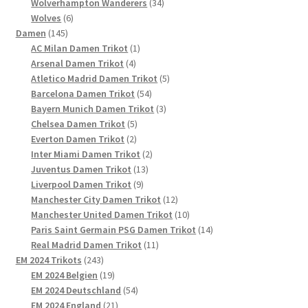
Produkt
34
Wolverhampton Wanderers
34
6
Produkte
Wolves
6
145
Produkte
Damen
145
Produkte
1
AC Milan Damen Trikot
1
4
Produkt
Arsenal Damen Trikot
4
Produkte
5
Atletico Madrid Damen Trikot
5
54
Produkte
Barcelona Damen Trikot
54
Produkte
3
Bayern Munich Damen Trikot
3
5
Produkte
Chelsea Damen Trikot
5
2
Produkte
Everton Damen Trikot
2
Produkte
2
Inter Miami Damen Trikot
2
13
Produkte
Juventus Damen Trikot
13
9
Produkte
Liverpool Damen Trikot
9
Produkte
12
Manchester City Damen Trikot
12
Produkte
10
Manchester United Damen Trikot
10
Produkte
14
Paris Saint Germain PSG Damen Trikot
14
11
Produkte
Real Madrid Damen Trikot
11
243
Produkte
EM 2024 Trikots
243
Produkte
19
EM 2024 Belgien
19
Produkte
54
EM 2024 Deutschland
54
21
Produkte
EM 2024 England
21