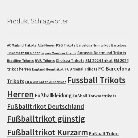
Produkt Schlagwörter
Alle Neuen PSG Trikots
AC Mailand Trikots
Barcelona Heimtrikot
Barcelona
Borussia Dortmund Trikots
Trikotsatz für Kinder
Bayern München Trikots
EM 2024 trikot
Chelsea Trikots
EM 2024
Brasilien Trikots
BVB Trikots
FC Barcelona
trikot herren
FC Arsenal Trikots
England Heimtrikot
Fussball Trikots
Trikots
FIFA WM Katar 2022 trikot
Herren
Fußballkleidung
Fußball Torwarttrikots
Fußballtrikot Deutschland
Fußballtrikot günstig
Fußballtrikot Kurzarm
Fußball Trikot