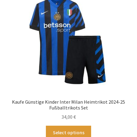
Die
Optionen
können
auf
der
Produktseite
gewählt
werden
Kaufe Günstige Kinder Inter Milan Heimtrikot 2024-25
Fußballtrikots Set
34,00
€
Dieses
Select options
Produkt