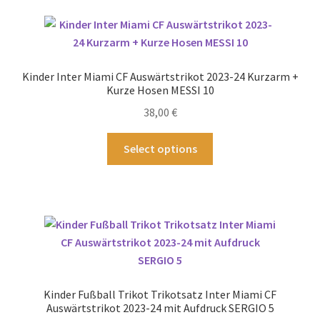
Varianten
auf.
Die
Optionen
Kinder Inter Miami CF Auswärtstrikot 2023-24 Kurzarm +
können
Kurze Hosen MESSI 10
auf
38,00
€
der
Produktseite
Dieses
Select options
gewählt
Produkt
werden
weist
mehrere
Varianten
auf.
Die
Optionen
können
Kinder Fußball Trikot Trikotsatz Inter Miami CF
auf
Auswärtstrikot 2023-24 mit Aufdruck SERGIO 5
der