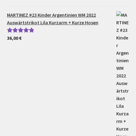
MARTINEZ #23 Kinder Argentinien WM 2022
Auswärtstrikot Lila Kurzarm + Kurze Hosen
36,00
€
Bewertet mit
5.00
von 5