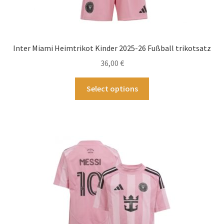
Inter Miami Heimtrikot Kinder 2025-26 Fußball trikotsatz
36,00
€
Dieses
Select options
Produkt
weist
mehrere
Varianten
auf.
Die
Optionen
können
auf
der
Produktseite