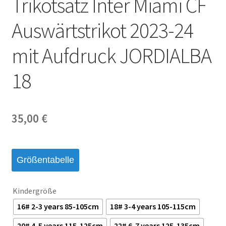
Trikotsatz Inter Miami CF
Startseite – English
Auswärtstrikot 2023-24
Warenkorb
mit Aufdruck JORDIALBA
18
35,00
€
Größentabelle
Kindergröße
16# 2-3 years 85-105cm
18# 3-4 years 105-115cm
20# 4-5 years 115-125cm
22# 6-7 years 125-135cm