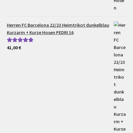
Herren FC Barcelona 22/23 Heimtrikot dunkelblau
Kurzarm + Kurze Hosen PEDRI 16
41,00
€
Bewertet mit
5.00
von 5