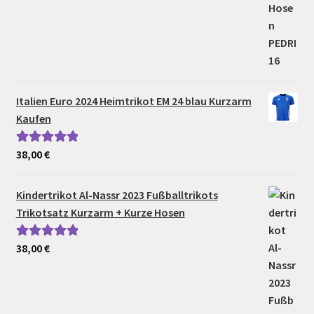
Italien Euro 2024 Heimtrikot EM 24 blau Kurzarm
Kaufen
38,00
€
Bewertet mit
5.00
von 5
Kindertrikot Al-Nassr 2023 Fußballtrikots
Trikotsatz Kurzarm + Kurze Hosen
38,00
€
Bewertet mit
5.00
von 5