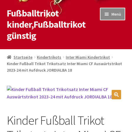
Fußballtrikot
Zur
Zum
Menü
Navigation
Inhalt
kinder,Fußballtrikot
springen
springen
günstig
Start
Startseite
Kindertrikots
Inter Miami Kindertrikot
Kinder Fußball Trikot Trikotsatz Inter Miami CF Auswärtstrikot
Blog
2023-24 mit Aufdruck JORDIALBA 18
Kasse
Kontaktiere uns
🔍
Mein Konto
Kinder Fußball Trikot
Shop