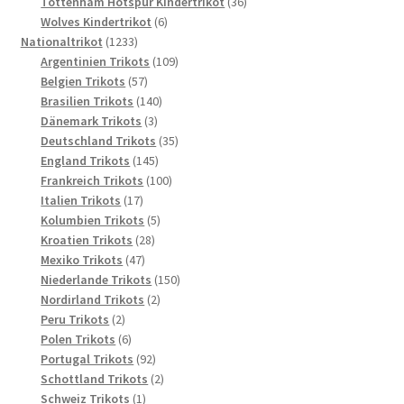
Produkte
36
Tottenham Hotspur Kindertrikot
36
6
Produkte
Wolves Kindertrikot
6
1233
Produkte
Nationaltrikot
1233
Produkte
109
Argentinien Trikots
109
57
Produkte
Belgien Trikots
57
Produkte
140
Brasilien Trikots
140
3
Produkte
Dänemark Trikots
3
Produkte
35
Deutschland Trikots
35
145
Produkte
England Trikots
145
Produkte
100
Frankreich Trikots
100
17
Produkte
Italien Trikots
17
Produkte
5
Kolumbien Trikots
5
28
Produkte
Kroatien Trikots
28
47
Produkte
Mexiko Trikots
47
Produkte
150
Niederlande Trikots
150
2
Produkte
Nordirland Trikots
2
2
Produkte
Peru Trikots
2
Produkte
6
Polen Trikots
6
Produkte
92
Portugal Trikots
92
Produkte
2
Schottland Trikots
2
1
Produkte
Schweiz Trikots
1