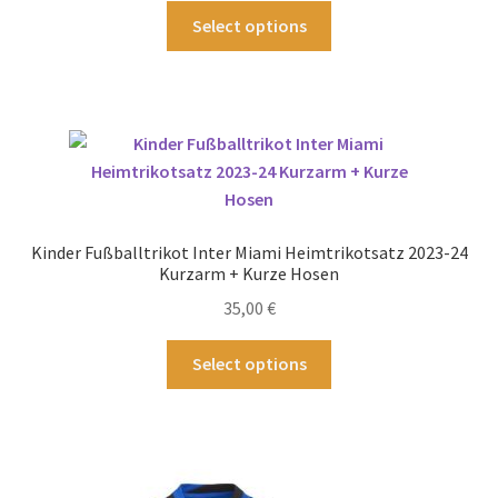
gewählt
Dieses
Select options
werden
Produkt
weist
mehrere
Varianten
auf.
Die
Optionen
können
Kinder Fußballtrikot Inter Miami Heimtrikotsatz 2023-24
auf
Kurzarm + Kurze Hosen
der
35,00
€
Produktseite
gewählt
Dieses
Select options
werden
Produkt
weist
mehrere
Varianten
auf.