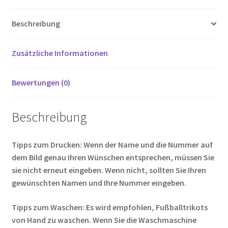
b
tt
ail
er
d
g
le
18
o
er
es
di
g
n
Menge
Beschreibung
o
t
t
er
k
Zusätzliche Informationen
Bewertungen (0)
Beschreibung
Tipps zum Drucken: Wenn der Name und die Nummer auf
dem Bild genau Ihren Wünschen entsprechen, müssen Sie
sie nicht erneut eingeben. Wenn nicht, sollten Sie Ihren
gewünschten Namen und Ihre Nummer eingeben.
Tipps zum Waschen: Es wird empfohlen, Fußballtrikots
von Hand zu waschen. Wenn Sie die Waschmaschine