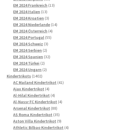
Produkte
13
EM 2024 Frankreich
13
13
Produkte
EM 2024 Italien
13
Produkte
3
EM 2024 Kroatien
3
Produkte
14
EM 2024 Niederlande
14
4
Produkte
EM 2024 Österreich
4
55
Produkte
EM 2024 Portugal
55
3
Produkte
EM 2024 Schweiz
3
2
Produkte
EM 2024 Serbien
2
Produkte
32
EM 2024 Spanien
32
2
Produkte
EM 2024 Türkei
2
Produkte
2
EM 2024 Ungarn
2
1402
Produkte
Kindertrikots
1402
Produkte
41
AC Mailand Kindertrikot
41
4
Produkte
Ajax Kindertrikot
4
Produkte
4
Al-Hilal Kindertrikot
4
Produkte
4
Al-Nassr FC Kindertrikot
4
88
Produkte
Arsenal Kindertrikot
88
Produkte
35
AS Roma Kindertrikot
35
Produkte
9
Aston Villa Kindertrikot
9
Produkte
4
Athletic Bilbao Kindertrikot
4