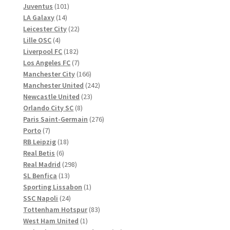
101
Produkte
Juventus
101
14
Produkte
LA Galaxy
14
Produkte
22
Leicester City
22
4
Produkte
Lille OSC
4
Produkte
182
Liverpool FC
182
Produkte
7
Los Angeles FC
7
Produkte
166
Manchester City
166
Produkte
242
Manchester United
242
23
Produkte
Newcastle United
23
8
Produkte
Orlando City SC
8
Produkte
276
Paris Saint-Germain
276
7
Produkte
Porto
7
Produkte
18
RB Leipzig
18
6
Produkte
Real Betis
6
Produkte
298
Real Madrid
298
13
Produkte
SL Benfica
13
Produkte
1
Sporting Lissabon
1
24
Produkt
SSC Napoli
24
Produkte
83
Tottenham Hotspur
83
1
Produkte
West Ham United
1