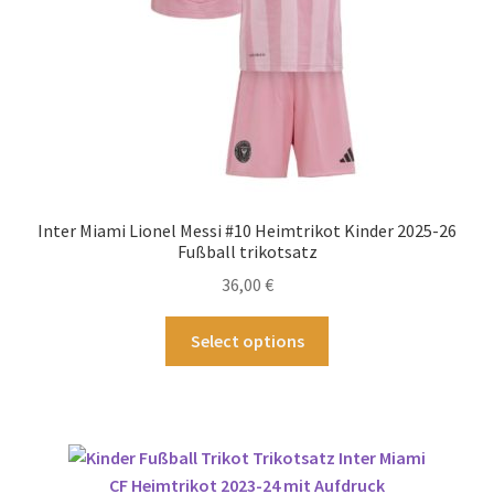
gewählt
werden
Inter Miami Lionel Messi #10 Heimtrikot Kinder 2025-26
Fußball trikotsatz
36,00
€
Dieses
Select options
Produkt
weist
mehrere
Varianten
auf.