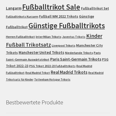
Fußballtrikot Sale
Langarm
Fußballtrikot Set
Fußball WM 2022 Trikots
Günstige
Fußballtrikots Kurzarm
Günstige Fußballtrikots
Fußballtrikot
Kinder
Herren Fußballtrikot
Inter Milan Trikots
Juventus Trikots
Fußball Trikotsatz
Manchester City
Liverpool Trikots
Trikots
Manchester United Trikots
Niederlande Trikots
Paris
Paris Saint-Germain Trikots
PSG
Saint-Germain Auswärtstrikot
Trikot 2022-23
PSG Trikot 2022-23 Fußballtrikots
Real Madrid
Real Madrid Trikots
Fußballtrikot
Real Madrid Trikot
Real Madrid
Trikotsatz für Kinder
Tottenham Hotspur Trikots
Bestbewertete Produkte