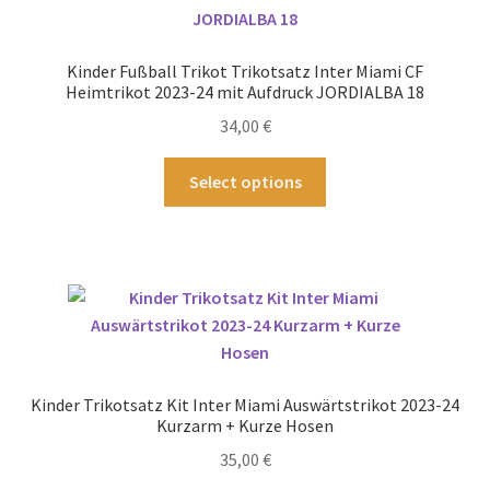
Die
Optionen
können
Kinder Fußball Trikot Trikotsatz Inter Miami CF
auf
Heimtrikot 2023-24 mit Aufdruck JORDIALBA 18
der
34,00
€
Produktseite
gewählt
Dieses
Select options
werden
Produkt
weist
mehrere
Varianten
auf.
Die
Optionen
können
Kinder Trikotsatz Kit Inter Miami Auswärtstrikot 2023-24
auf
Kurzarm + Kurze Hosen
der
35,00
€
Produktseite