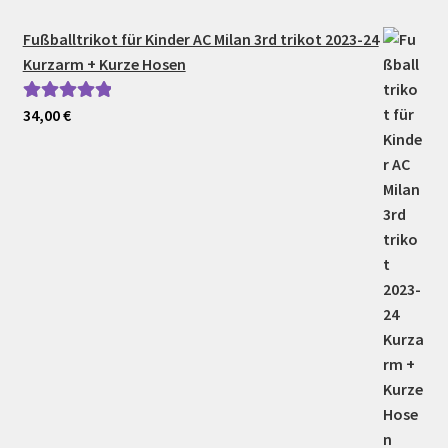
Fußballtrikot für Kinder AC Milan 3rd trikot 2023-24
Kurzarm + Kurze Hosen
34,00
€
Bewertet mit
5.00
von 5