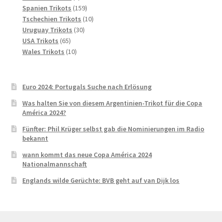
Produkt
159
Spanien Trikots
159
Produkte
10
Tschechien Trikots
10
30
Produkte
Uruguay Trikots
30
65
Produkte
USA Trikots
65
Produkte
10
Wales Trikots
10
Produkte
Euro 2024: Portugals Suche nach Erlösung
Was halten Sie von diesem Argentinien-Trikot für die Copa
América 2024?
Fünfter: Phil Krüger selbst gab die Nominierungen im Radio
bekannt
wann kommt das neue Copa América 2024
Nationalmannschaft
Englands wilde Gerüchte: BVB geht auf van Dijk los