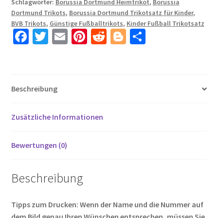
Schlagwörter:
Borussia Dortmund Heimtrikot
,
Borussia
Gelbe
Dortmund Trikots
,
Borussia Dortmund Trikotsatz für Kinder
,
Schwarz
BVB Trikots
,
Günstige Fußballtrikots
,
Kinder Fußball Trikotsatz
Kurzarm
Fa
T
E
Pi
R
Bl
T
+
ce
wi
m
nt
e
o
ei
Kurze
b
tt
ail
er
d
g
le
Hosen
Menge
o
er
es
di
g
n
Beschreibung
o
t
t
er
k
Zusätzliche Informationen
Bewertungen (0)
Beschreibung
Tipps zum Drucken: Wenn der Name und die Nummer auf
dem Bild genau Ihren Wünschen entsprechen, müssen Sie