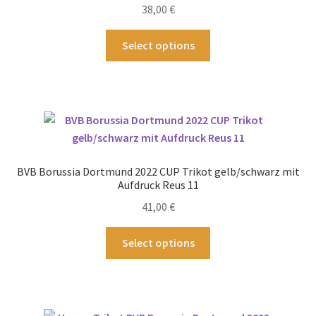
38,00
€
Dieses
Select options
Produkt
weist
mehrere
Varianten
auf.
Die
Optionen
BVB Borussia Dortmund 2022 CUP Trikot gelb/schwarz mit
können
Aufdruck Reus 11
auf
41,00
€
der
Produktseite
Dieses
Select options
gewählt
Produkt
werden
weist
mehrere
Varianten