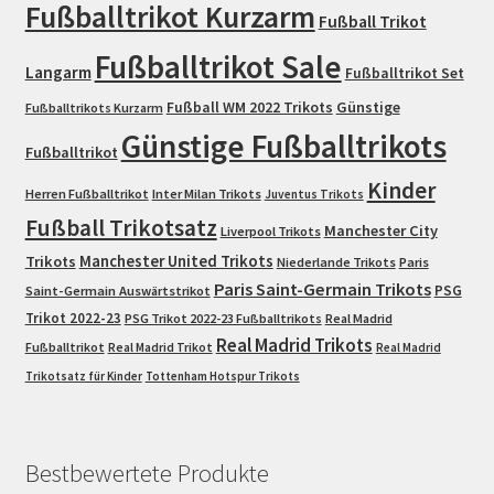
Fußballtrikot Kurzarm
Fußball Trikot
Fußballtrikot Sale
Langarm
Fußballtrikot Set
Fußball WM 2022 Trikots
Günstige
Fußballtrikots Kurzarm
Günstige Fußballtrikots
Fußballtrikot
Kinder
Herren Fußballtrikot
Inter Milan Trikots
Juventus Trikots
Fußball Trikotsatz
Manchester City
Liverpool Trikots
Trikots
Manchester United Trikots
Niederlande Trikots
Paris
Paris Saint-Germain Trikots
PSG
Saint-Germain Auswärtstrikot
Trikot 2022-23
PSG Trikot 2022-23 Fußballtrikots
Real Madrid
Real Madrid Trikots
Fußballtrikot
Real Madrid Trikot
Real Madrid
Trikotsatz für Kinder
Tottenham Hotspur Trikots
Bestbewertete Produkte