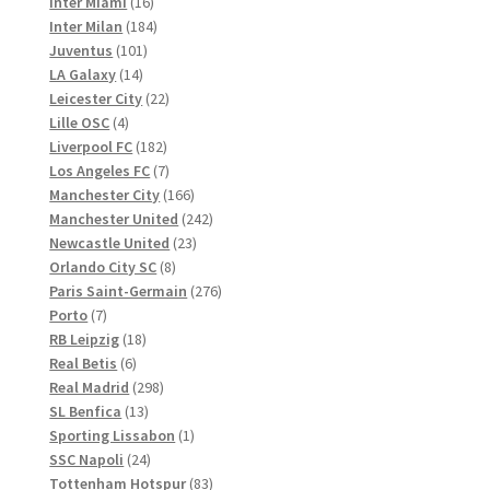
16
Produkte
Inter Miami
16
Produkte
184
Inter Milan
184
101
Produkte
Juventus
101
14
Produkte
LA Galaxy
14
Produkte
22
Leicester City
22
4
Produkte
Lille OSC
4
Produkte
182
Liverpool FC
182
Produkte
7
Los Angeles FC
7
Produkte
166
Manchester City
166
Produkte
242
Manchester United
242
23
Produkte
Newcastle United
23
8
Produkte
Orlando City SC
8
Produkte
276
Paris Saint-Germain
276
7
Produkte
Porto
7
Produkte
18
RB Leipzig
18
6
Produkte
Real Betis
6
Produkte
298
Real Madrid
298
13
Produkte
SL Benfica
13
Produkte
1
Sporting Lissabon
1
24
Produkt
SSC Napoli
24
Produkte
83
Tottenham Hotspur
83