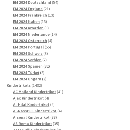
Produkte
54
EM 2024 Deutschland
54
21
Produkte
EM 2024 England
21
Produkte
13
EM 2024 Frankreich
13
13
Produkte
EM 2024 Italien
13
Produkte
3
EM 2024 Kroatien
3
Produkte
14
EM 2024 Niederlande
14
4
Produkte
EM 2024 Österreich
4
55
Produkte
EM 2024 Portugal
55
3
Produkte
EM 2024 Schweiz
3
2
Produkte
EM 2024 Serbien
2
Produkte
32
EM 2024 Spanien
32
2
Produkte
EM 2024 Türkei
2
Produkte
2
EM 2024 Ungarn
2
1402
Produkte
Kindertrikots
1402
Produkte
41
AC Mailand Kindertrikot
41
4
Produkte
Ajax Kindertrikot
4
Produkte
4
Al-Hilal Kindertrikot
4
Produkte
4
Al-Nassr FC Kindertrikot
4
88
Produkte
Arsenal Kindertrikot
88
Produkte
35
AS Roma Kindertrikot
35
Produkte
9
Aston Villa Kindertrikot
9