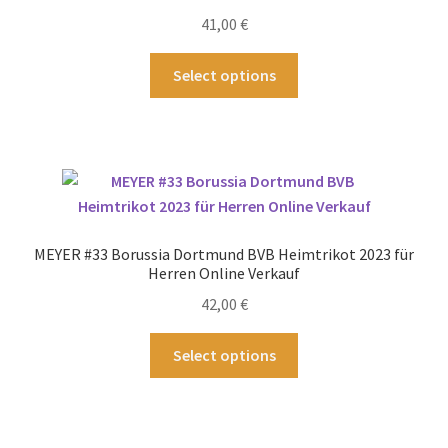
41,00
€
Dieses
Select options
Produkt
weist
mehrere
Varianten
auf.
Die
Optionen
MEYER #33 Borussia Dortmund BVB Heimtrikot 2023 für
können
Herren Online Verkauf
auf
42,00
€
der
Produktseite
Dieses
Select options
gewählt
Produkt
werden
weist
mehrere
Varianten