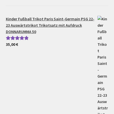
Kinder Fußball Trikot Paris Saint-Germain PSG 22-
23 Auswärtstrikot Trikotsatz mit Aufdruck
DONNARUMMA 50
35,00
€
Bewertet mit
5.00
von 5