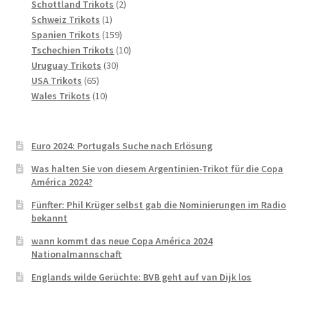
Produkte
2
Schottland Trikots
2
1
Produkte
Schweiz Trikots
1
Produkt
159
Spanien Trikots
159
Produkte
10
Tschechien Trikots
10
30
Produkte
Uruguay Trikots
30
65
Produkte
USA Trikots
65
Produkte
10
Wales Trikots
10
Produkte
Euro 2024: Portugals Suche nach Erlösung
Was halten Sie von diesem Argentinien-Trikot für die Copa
América 2024?
Fünfter: Phil Krüger selbst gab die Nominierungen im Radio
bekannt
wann kommt das neue Copa América 2024
Nationalmannschaft
Englands wilde Gerüchte: BVB geht auf van Dijk los