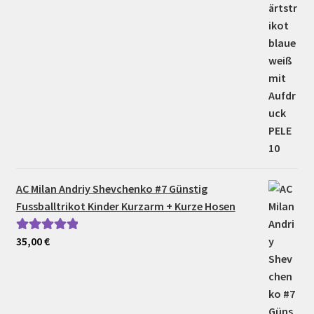
AC Milan Andriy Shevchenko #7 Günstig
Fussballtrikot Kinder Kurzarm + Kurze Hosen
35,00
€
Bewertet mit
5.00
von 5