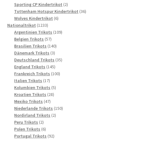
2
Produkte
Sporting CP Kindertrikot
2
Produkte
36
Tottenham Hotspur Kindertrikot
36
6
Produkte
Wolves Kindertrikot
6
1233
Produkte
Nationaltrikot
1233
Produkte
109
Argentinien Trikots
109
57
Produkte
Belgien Trikots
57
Produkte
140
Brasilien Trikots
140
3
Produkte
Dänemark Trikots
3
Produkte
35
Deutschland Trikots
35
145
Produkte
England Trikots
145
Produkte
100
Frankreich Trikots
100
17
Produkte
Italien Trikots
17
Produkte
5
Kolumbien Trikots
5
28
Produkte
Kroatien Trikots
28
47
Produkte
Mexiko Trikots
47
Produkte
150
Niederlande Trikots
150
2
Produkte
Nordirland Trikots
2
2
Produkte
Peru Trikots
2
Produkte
6
Polen Trikots
6
Produkte
92
Portugal Trikots
92