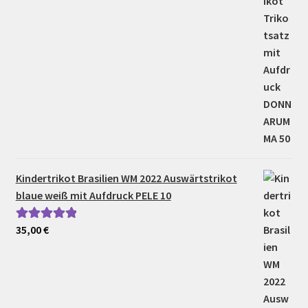
Kindertrikot Brasilien WM 2022 Auswärtstrikot
blaue weiß mit Aufdruck PELE 10
35,00
€
Bewertet mit
5.00
von 5