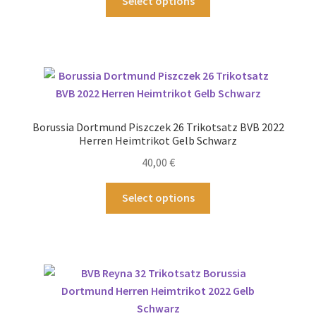
Select options
gewählt
Produkt
werden
weist
mehrere
Varianten
auf.
Die
Optionen
Borussia Dortmund Piszczek 26 Trikotsatz BVB 2022
können
Herren Heimtrikot Gelb Schwarz
auf
40,00
€
der
Produktseite
Dieses
Select options
gewählt
Produkt
werden
weist
mehrere
Varianten
auf.
Die
Optionen