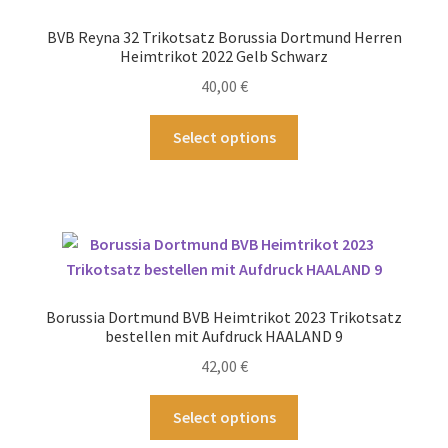
können
BVB Reyna 32 Trikotsatz Borussia Dortmund Herren
auf
Heimtrikot 2022 Gelb Schwarz
der
40,00
€
Produktseite
gewählt
Dieses
Select options
werden
Produkt
weist
mehrere
Varianten
auf.
Die
Optionen
Borussia Dortmund BVB Heimtrikot 2023 Trikotsatz
können
bestellen mit Aufdruck HAALAND 9
auf
42,00
€
der
Produktseite
Dieses
Select options
gewählt
Produkt