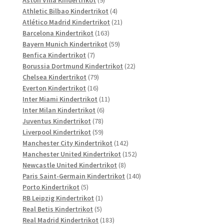
Produkte
4
Athletic Bilbao Kindertrikot
4
Produkte
21
Atlético Madrid Kindertrikot
21
163
Produkte
Barcelona Kindertrikot
163
Produkte
59
Bayern Munich Kindertrikot
59
7
Produkte
Benfica Kindertrikot
7
Produkte
22
Borussia Dortmund Kindertrikot
22
79
Produkte
Chelsea Kindertrikot
79
16
Produkte
Everton Kindertrikot
16
Produkte
11
Inter Miami Kindertrikot
11
6
Produkte
Inter Milan Kindertrikot
6
78
Produkte
Juventus Kindertrikot
78
Produkte
59
Liverpool Kindertrikot
59
Produkte
142
Manchester City Kindertrikot
142
Produkte
152
Manchester United Kindertrikot
152
8
Produkte
Newcastle United Kindertrikot
8
Produkte
140
Paris Saint-Germain Kindertrikot
140
5
Produkte
Porto Kindertrikot
5
Produkte
1
RB Leipzig Kindertrikot
1
5
Produkt
Real Betis Kindertrikot
5
Produkte
183
Real Madrid Kindertrikot
183