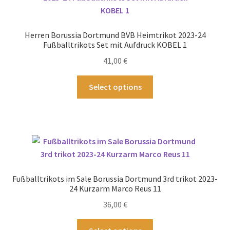
Die
Optionen
können
Herren Borussia Dortmund BVB Heimtrikot 2023-24
auf
Fußballtrikots Set mit Aufdruck KOBEL 1
der
41,00
€
Produktseite
gewählt
Dieses
Select options
werden
Produkt
weist
mehrere
Varianten
auf.
Die
Optionen
Fußballtrikots im Sale Borussia Dortmund 3rd trikot 2023-
können
24 Kurzarm Marco Reus 11
auf
36,00
€
der
Produktseite
Dieses