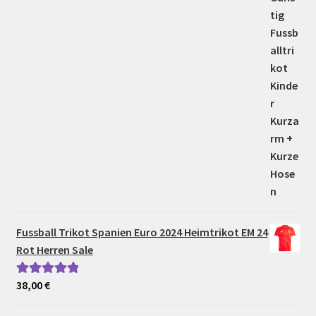
Fussball Trikot Spanien Euro 2024 Heimtrikot EM 24
Rot Herren Sale
38,00
€
Bewertet mit
5.00
von 5