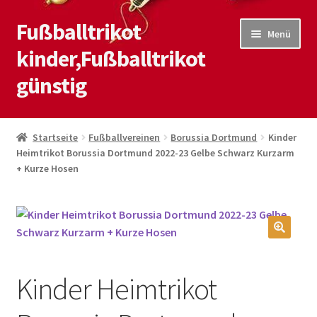
Fußballtrikot
Zur
Zum
Menü
Navigation
Inhalt
kinder,Fußballtrikot
springen
springen
günstig
Start
Startseite
Fußballvereinen
Borussia Dortmund
Kinder
Heimtrikot Borussia Dortmund 2022-23 Gelbe Schwarz Kurzarm
Blog
+ Kurze Hosen
Kasse
Kontaktiere uns
🔍
Mein Konto
Kinder Heimtrikot
Shop