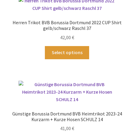
auf.
Die
Optionen
Herren Trikot BVB Borussia Dortmund 2022 CUP Shirt
können
gelb/schwarz Raschl 37
auf
42,00
€
der
Produktseite
Dieses
Select options
gewählt
Produkt
werden
weist
mehrere
Varianten
auf.
Die
Optionen
können
Günstige Borussia Dortmund BVB Heimtrikot 2023-24
auf
Kurzarm + Kurze Hosen SCHULZ 14
der
41,00
€
Produktseite