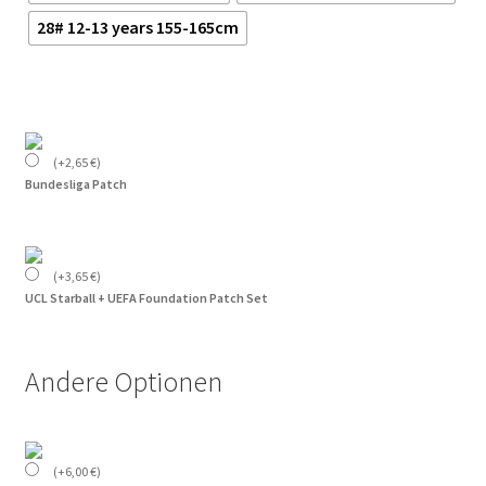
28# 12-13 years 155-165cm
(
+
2,65
€
)
Bundesliga Patch
(
+
3,65
€
)
UCL Starball + UEFA Foundation Patch Set
Andere Optionen
(
+
6,00
€
)