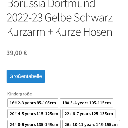
Borussia Dortmund
Startseite – English
2022-23 Gelbe Schwarz
Warenkorb
Kurzarm + Kurze Hosen
39,00
€
Größentabelle
Kindergröße
16# 2-3 years 85-105cm
18# 3-4 years 105-115cm
20# 4-5 years 115-125cm
22# 6-7 years 125-135cm
24# 8-9 years 135-145cm
26# 10-11 years 145-155cm