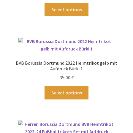
gewählt
Dieses
Select options
werden
Produkt
weist
mehrere
Varianten
auf.
Die
Optionen
BVB Borussia Dortmund 2022 Heimtrikot gelb mit
können
Aufdruck Bürki 1
auf
35,00
€
der
Produktseite
Dieses
Select options
gewählt
Produkt
werden
weist
mehrere
Varianten
auf.