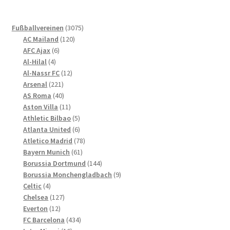
auf.
Die
3075
Fußballvereinen
3075
Optionen
120
Produkte
AC Mailand
120
können
6
Produkte
AFC Ajax
6
4
Produkte
auf
Al-Hilal
4
Produkte
12
Al-Nassr FC
12
der
221
Produkte
Arsenal
221
Produktseite
Produkte
40
AS Roma
40
gewählt
Produkte
11
Aston Villa
11
werden
Produkte
5
Athletic Bilbao
5
Produkte
6
Atlanta United
6
Produkte
78
Atletico Madrid
78
61
Produkte
Bayern Munich
61
Produkte
144
Borussia Dortmund
144
Produkte
9
Borussia Monchengladbach
9
4
Produkte
Celtic
4
Produkte
127
Chelsea
127
12
Produkte
Everton
12
Produkte
434
FC Barcelona
434