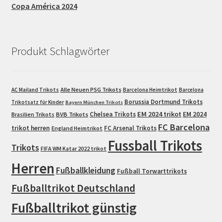
Copa América 2024
Produkt Schlagwörter
Alle Neuen PSG Trikots
AC Mailand Trikots
Barcelona Heimtrikot
Barcelona
Borussia Dortmund Trikots
Trikotsatz für Kinder
Bayern München Trikots
EM 2024 trikot
Chelsea Trikots
EM 2024
Brasilien Trikots
BVB Trikots
FC Barcelona
trikot herren
FC Arsenal Trikots
England Heimtrikot
Fussball Trikots
Trikots
FIFA WM Katar 2022 trikot
Herren
Fußballkleidung
Fußball Torwarttrikots
Fußballtrikot Deutschland
Fußballtrikot günstig