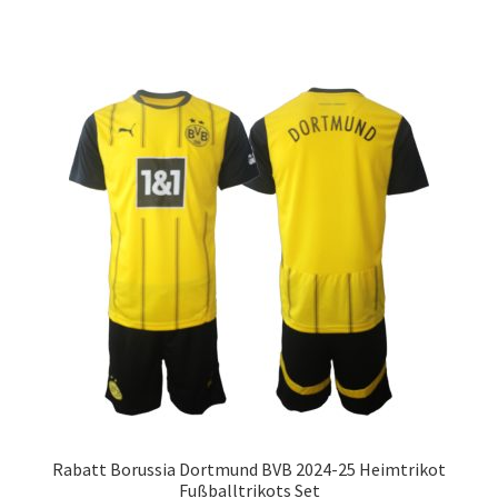
werden
weist
mehrere
Varianten
auf.
Die
Optionen
können
auf
der
Produktseite
gewählt
werden
Rabatt Borussia Dortmund BVB 2024-25 Heimtrikot
Fußballtrikots Set