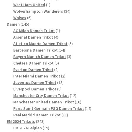
1
Produkte
West Ham United
1
Produkt
34
Wolverhampton Wanderers
34
6
Produkte
Wolves
6
145
Produkte
Damen
145
Produkte
1
AC Milan Damen Trikot
1
4
Produkt
Arsenal Damen Trikot
4
Produkte
5
Atletico Madrid Damen Trikot
5
54
Produkte
Barcelona Damen Trikot
54
Produkte
3
Bayern Munich Damen Trikot
3
5
Produkte
Chelsea Damen Trikot
5
2
Produkte
Everton Damen Trikot
2
Produkte
2
Inter Miami Damen Trikot
2
13
Produkte
Juventus Damen Trikot
13
9
Produkte
Liverpool Damen Trikot
9
Produkte
12
Manchester City Damen Trikot
12
Produkte
10
Manchester United Damen Trikot
10
Produkte
14
Paris Saint Germain PSG Damen Trikot
14
11
Produkte
Real Madrid Damen Trikot
11
243
Produkte
EM 2024 Trikots
243
Produkte
19
EM 2024 Belgien
19