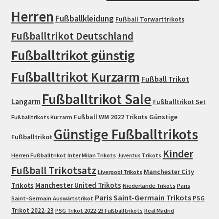
Herren
Fußballkleidung
Fußball Torwarttrikots
Fußballtrikot Deutschland
Fußballtrikot günstig
Fußballtrikot Kurzarm
Fußball Trikot
Fußballtrikot Sale
Langarm
Fußballtrikot Set
Fußball WM 2022 Trikots
Günstige
Fußballtrikots Kurzarm
Günstige Fußballtrikots
Fußballtrikot
Kinder
Herren Fußballtrikot
Inter Milan Trikots
Juventus Trikots
Fußball Trikotsatz
Manchester City
Liverpool Trikots
Trikots
Manchester United Trikots
Niederlande Trikots
Paris
Paris Saint-Germain Trikots
PSG
Saint-Germain Auswärtstrikot
Trikot 2022-23
PSG Trikot 2022-23 Fußballtrikots
Real Madrid