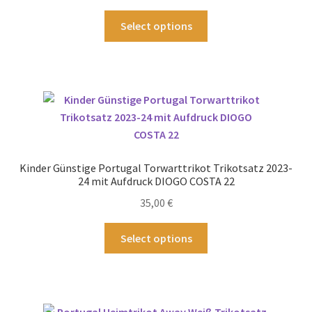
der
Dieses
Select options
Produktseite
Produkt
gewählt
weist
werden
mehrere
Varianten
auf.
Die
Optionen
können
Kinder Günstige Portugal Torwarttrikot Trikotsatz 2023-
auf
24 mit Aufdruck DIOGO COSTA 22
der
35,00
€
Produktseite
gewählt
Dieses
Select options
werden
Produkt
weist
mehrere
Varianten