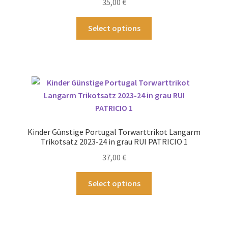
35,00
€
Produktseite
gewählt
Dieses
Select options
werden
Produkt
weist
mehrere
Varianten
auf.
Die
Optionen
können
Kinder Günstige Portugal Torwarttrikot Langarm
auf
Trikotsatz 2023-24 in grau RUI PATRICIO 1
der
37,00
€
Produktseite
gewählt
Dieses
Select options
werden
Produkt
weist
mehrere