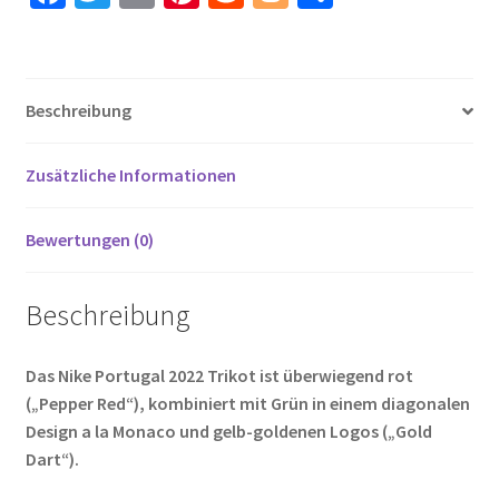
+
ce
wi
m
nt
e
o
ei
Kurze
b
tt
ail
er
d
g
le
Hosen
o
er
es
di
g
n
Menge
Beschreibung
o
t
t
er
k
Zusätzliche Informationen
Bewertungen (0)
Beschreibung
Das Nike Portugal 2022 Trikot ist überwiegend rot
(„Pepper Red“), kombiniert mit Grün in einem diagonalen
Design a la Monaco und gelb-goldenen Logos („Gold
Dart“).