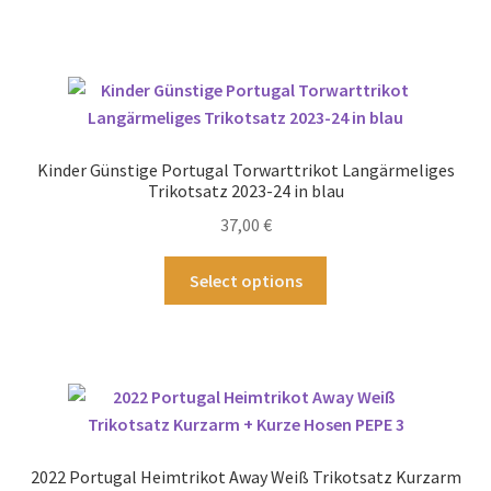
weist
mehrere
Varianten
auf.
Die
Optionen
Kinder Günstige Portugal Torwarttrikot Langärmeliges
können
Trikotsatz 2023-24 in blau
auf
37,00
€
der
Produktseite
Dieses
Select options
gewählt
Produkt
werden
weist
mehrere
Varianten
auf.
Die
Optionen
2022 Portugal Heimtrikot Away Weiß Trikotsatz Kurzarm
können