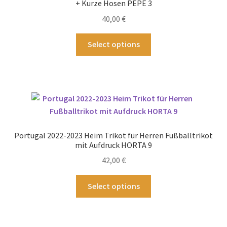
+ Kurze Hosen PEPE 3
auf
40,00
€
der
Produktseite
Dieses
Select options
gewählt
Produkt
werden
weist
mehrere
Varianten
auf.
Die
Optionen
Portugal 2022-2023 Heim Trikot für Herren Fußballtrikot
können
mit Aufdruck HORTA 9
auf
42,00
€
der
Produktseite
Dieses
Select options
gewählt
Produkt
werden
weist
mehrere