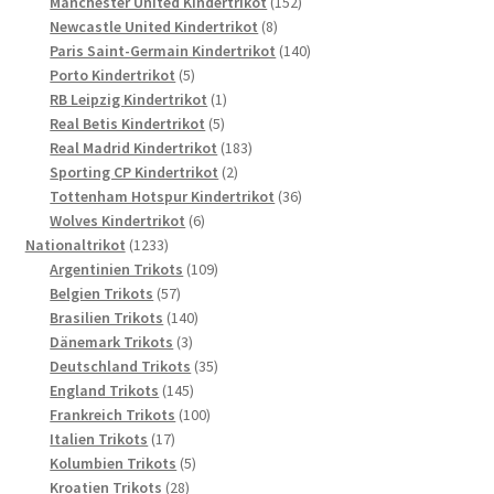
Produkte
152
Manchester United Kindertrikot
152
8
Produkte
Newcastle United Kindertrikot
8
Produkte
140
Paris Saint-Germain Kindertrikot
140
5
Produkte
Porto Kindertrikot
5
Produkte
1
RB Leipzig Kindertrikot
1
5
Produkt
Real Betis Kindertrikot
5
Produkte
183
Real Madrid Kindertrikot
183
2
Produkte
Sporting CP Kindertrikot
2
Produkte
36
Tottenham Hotspur Kindertrikot
36
6
Produkte
Wolves Kindertrikot
6
1233
Produkte
Nationaltrikot
1233
Produkte
109
Argentinien Trikots
109
57
Produkte
Belgien Trikots
57
Produkte
140
Brasilien Trikots
140
3
Produkte
Dänemark Trikots
3
Produkte
35
Deutschland Trikots
35
145
Produkte
England Trikots
145
Produkte
100
Frankreich Trikots
100
17
Produkte
Italien Trikots
17
Produkte
5
Kolumbien Trikots
5
28
Produkte
Kroatien Trikots
28