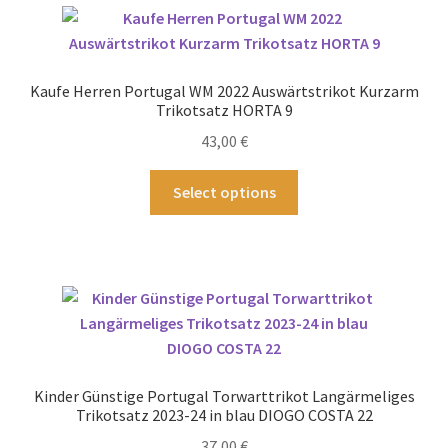
Varianten
auf.
Die
Optionen
Kaufe Herren Portugal WM 2022 Auswärtstrikot Kurzarm
können
Trikotsatz HORTA 9
auf
43,00
€
der
Produktseite
Dieses
Select options
gewählt
Produkt
werden
weist
mehrere
Varianten
auf.
Die
Optionen
können
Kinder Günstige Portugal Torwarttrikot Langärmeliges
auf
Trikotsatz 2023-24 in blau DIOGO COSTA 22
der
37,00
€