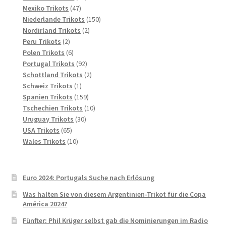
47
Produkte
Mexiko Trikots
47
Produkte
150
Niederlande Trikots
150
2
Produkte
Nordirland Trikots
2
2
Produkte
Peru Trikots
2
Produkte
6
Polen Trikots
6
Produkte
92
Portugal Trikots
92
Produkte
2
Schottland Trikots
2
1
Produkte
Schweiz Trikots
1
Produkt
159
Spanien Trikots
159
Produkte
10
Tschechien Trikots
10
30
Produkte
Uruguay Trikots
30
65
Produkte
USA Trikots
65
Produkte
10
Wales Trikots
10
Produkte
Euro 2024: Portugals Suche nach Erlösung
Was halten Sie von diesem Argentinien-Trikot für die Copa
América 2024?
Fünfter: Phil Krüger selbst gab die Nominierungen im Radio