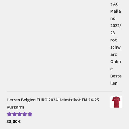
5.00
von 5
Herren Belgien EURO 2024 Heimtrikot EM 24-25
Kurzarm
38,00
€
Bewertet mit
5.00
von 5