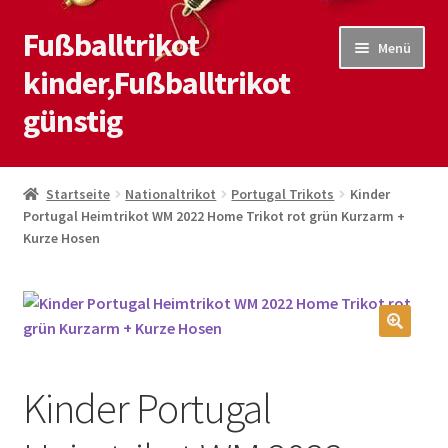
Fußballtrikot
Zur
Zum
Menü
Navigation
Inhalt
kinder,Fußballtrikot
springen
springen
günstig
Start
Startseite
Nationaltrikot
Portugal Trikots
Kinder
Portugal Heimtrikot WM 2022 Home Trikot rot grün Kurzarm +
Blog
Kurze Hosen
Kasse
Kontaktiere uns
🔍
Mein Konto
Kinder Portugal
Shop