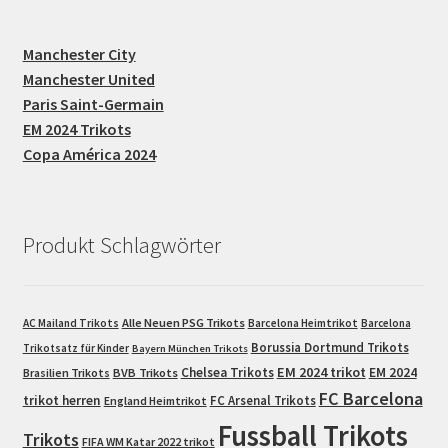
Manchester City
Manchester United
Paris Saint-Germain
EM 2024 Trikots
Copa América 2024
Produkt Schlagwörter
Alle Neuen PSG Trikots
AC Mailand Trikots
Barcelona Heimtrikot
Barcelona
Borussia Dortmund Trikots
Trikotsatz für Kinder
Bayern München Trikots
EM 2024 trikot
Chelsea Trikots
EM 2024
Brasilien Trikots
BVB Trikots
FC Barcelona
trikot herren
FC Arsenal Trikots
England Heimtrikot
Fussball Trikots
Trikots
FIFA WM Katar 2022 trikot