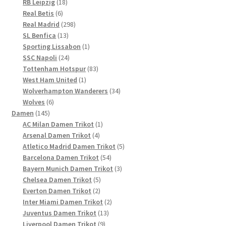
Produkte
18
RB Leipzig
18
6
Produkte
Real Betis
6
Produkte
298
Real Madrid
298
13
Produkte
SL Benfica
13
Produkte
1
Sporting Lissabon
1
24
Produkt
SSC Napoli
24
Produkte
83
Tottenham Hotspur
83
1
Produkte
West Ham United
1
Produkt
34
Wolverhampton Wanderers
34
6
Produkte
Wolves
6
145
Produkte
Damen
145
Produkte
1
AC Milan Damen Trikot
1
4
Produkt
Arsenal Damen Trikot
4
Produkte
5
Atletico Madrid Damen Trikot
5
54
Produkte
Barcelona Damen Trikot
54
Produkte
3
Bayern Munich Damen Trikot
3
5
Produkte
Chelsea Damen Trikot
5
2
Produkte
Everton Damen Trikot
2
Produkte
2
Inter Miami Damen Trikot
2
13
Produkte
Juventus Damen Trikot
13
9
Produkte
Liverpool Damen Trikot
9