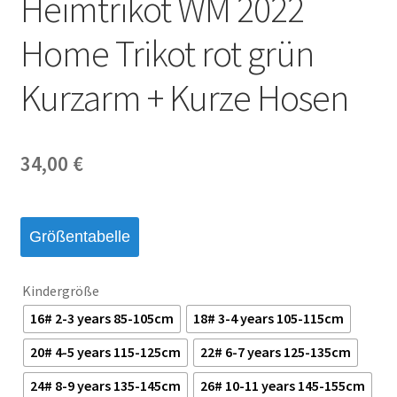
Heimtrikot WM 2022
Startseite – English
Home Trikot rot grün
Warenkorb
Kurzarm + Kurze Hosen
34,00
€
Größentabelle
Kindergröße
16# 2-3 years 85-105cm
18# 3-4 years 105-115cm
20# 4-5 years 115-125cm
22# 6-7 years 125-135cm
24# 8-9 years 135-145cm
26# 10-11 years 145-155cm