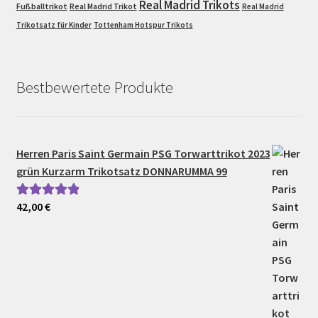
Real Madrid Trikots
Fußballtrikot
Real Madrid Trikot
Real Madrid
Trikotsatz für Kinder
Tottenham Hotspur Trikots
Bestbewertete Produkte
Herren Paris Saint Germain PSG Torwarttrikot 2023
grün Kurzarm Trikotsatz DONNARUMMA 99
42,00
€
Bewertet mit
5.00
von 5