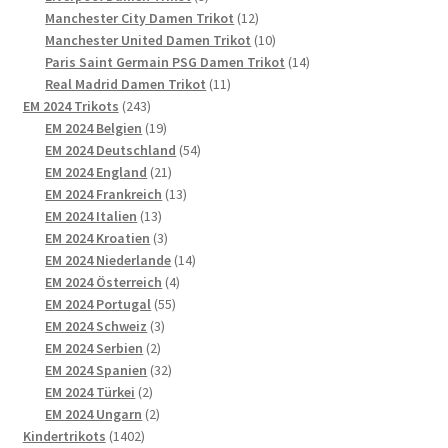
Produkte
12
Manchester City Damen Trikot
12
Produkte
10
Manchester United Damen Trikot
10
Produkte
14
Paris Saint Germain PSG Damen Trikot
14
11
Produkte
Real Madrid Damen Trikot
11
243
Produkte
EM 2024 Trikots
243
Produkte
19
EM 2024 Belgien
19
Produkte
54
EM 2024 Deutschland
54
21
Produkte
EM 2024 England
21
Produkte
13
EM 2024 Frankreich
13
13
Produkte
EM 2024 Italien
13
Produkte
3
EM 2024 Kroatien
3
Produkte
14
EM 2024 Niederlande
14
4
Produkte
EM 2024 Österreich
4
55
Produkte
EM 2024 Portugal
55
3
Produkte
EM 2024 Schweiz
3
2
Produkte
EM 2024 Serbien
2
Produkte
32
EM 2024 Spanien
32
2
Produkte
EM 2024 Türkei
2
Produkte
2
EM 2024 Ungarn
2
1402
Produkte
Kindertrikots
1402