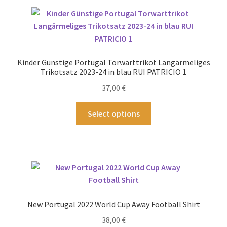
Varianten
auf.
Die
Optionen
können
Kinder Günstige Portugal Torwarttrikot Langärmeliges
auf
Trikotsatz 2023-24 in blau RUI PATRICIO 1
der
37,00
€
Produktseite
gewählt
Dieses
Select options
werden
Produkt
weist
mehrere
Varianten
auf.
Die
Optionen
New Portugal 2022 World Cup Away Football Shirt
können
38,00
€
auf