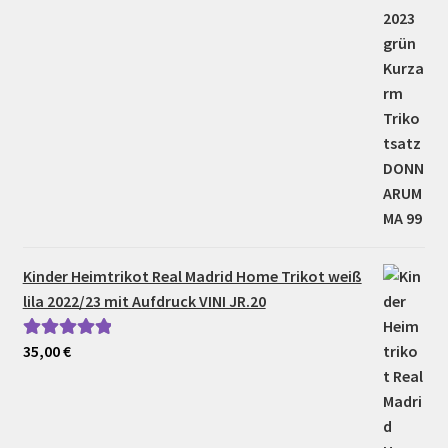
Kinder Heimtrikot Real Madrid Home Trikot weiß
lila 2022/23 mit Aufdruck VINI JR.20
35,00
€
Bewertet mit
5.00
von 5