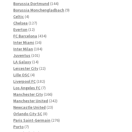
Produkte
144
Borussia Dortmund
144
Produkte
9
Borussia Monchengladbach
9
4
Produkte
Celtic
4
Produkte
127
Chelsea
127
12
Produkte
Everton
12
Produkte
434
FC Barcelona
434
16
Produkte
Inter Miami
16
Produkte
184
Inter Milan
184
101
Produkte
Juventus
101
14
Produkte
LA Galaxy
14
Produkte
22
Leicester City
22
4
Produkte
Lille OSC
4
Produkte
182
Liverpool FC
182
Produkte
7
Los Angeles FC
7
Produkte
166
Manchester City
166
Produkte
242
Manchester United
242
23
Produkte
Newcastle United
23
8
Produkte
Orlando City SC
8
Produkte
276
Paris Saint-Germain
276
7
Produkte
Porto
7