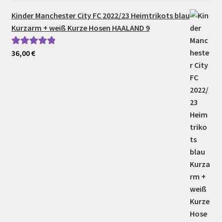
Kinder Manchester City FC 2022/23 Heimtrikots blau
Kurzarm + weiß Kurze Hosen HAALAND 9
36,00
€
Bewertet mit
5.00
von 5