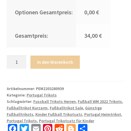
Optionen Gesamtpreis:
0,00 €
Gesamtpreis:
34,00 €
Kinder
In den Warenkorb
Portugal
Heimtrikot
WM
2022
Artikelnummer:
PEM2203280939
Kategorie:
Portugal Trikots
Home
Schlagwörter:
Fussball Trikots Herren
,
Fußball WM 2022 Trikots
,
Trikot
Fußballtrikot Kurzarm
,
Fußballtrikot Sale
,
Günstige
rot
Fußballtrikots
,
Kinder Fußball Trikotsatz
,
Portugal Heimtrikot
,
grün
Portugal Trikots
,
Portugal Trikotsatz für Kinder
Kurzarm
Fa
T
E
Pi
R
Bl
T