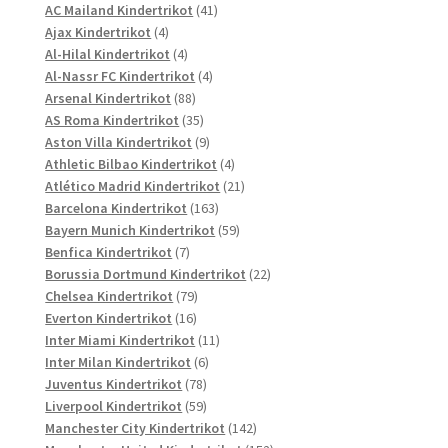
Produkte
41
AC Mailand Kindertrikot
41
4
Produkte
Ajax Kindertrikot
4
Produkte
4
Al-Hilal Kindertrikot
4
Produkte
4
Al-Nassr FC Kindertrikot
4
88
Produkte
Arsenal Kindertrikot
88
Produkte
35
AS Roma Kindertrikot
35
Produkte
9
Aston Villa Kindertrikot
9
Produkte
4
Athletic Bilbao Kindertrikot
4
Produkte
21
Atlético Madrid Kindertrikot
21
163
Produkte
Barcelona Kindertrikot
163
Produkte
59
Bayern Munich Kindertrikot
59
7
Produkte
Benfica Kindertrikot
7
Produkte
22
Borussia Dortmund Kindertrikot
22
79
Produkte
Chelsea Kindertrikot
79
16
Produkte
Everton Kindertrikot
16
Produkte
11
Inter Miami Kindertrikot
11
6
Produkte
Inter Milan Kindertrikot
6
78
Produkte
Juventus Kindertrikot
78
Produkte
59
Liverpool Kindertrikot
59
Produkte
142
Manchester City Kindertrikot
142