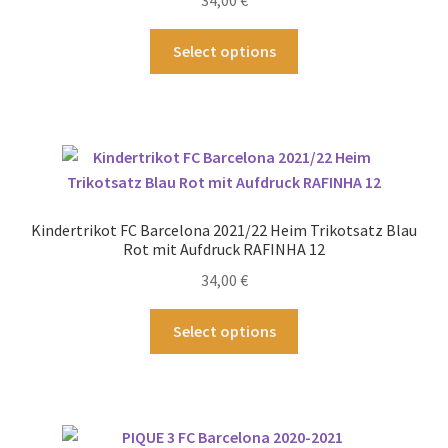
34,00
€
der
Produktseite
Dieses
Select options
gewählt
Produkt
werden
weist
mehrere
Varianten
auf.
Die
Optionen
Kindertrikot FC Barcelona 2021/22 Heim Trikotsatz Blau
können
Rot mit Aufdruck RAFINHA 12
auf
34,00
€
der
Produktseite
Dieses
Select options
gewählt
Produkt
werden
weist
mehrere
Varianten
auf.