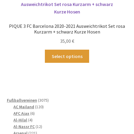
Die
Optionen
können
PIQUE 3 FC Barcelona 2020-2021 Ausweichtrikot Set rosa
auf
Kurzarm + schwarz Kurze Hosen
der
35,00
€
Produktseite
gewählt
Dieses
Select options
werden
Produkt
weist
mehrere
Varianten
auf.
Die
3075
Fußballvereinen
3075
Optionen
120
Produkte
AC Mailand
120
können
6
Produkte
AFC Ajax
6
4
Produkte
auf
Al-Hilal
4
Produkte
12
Al-Nassr FC
12
der
221
Produkte
Arsenal
221