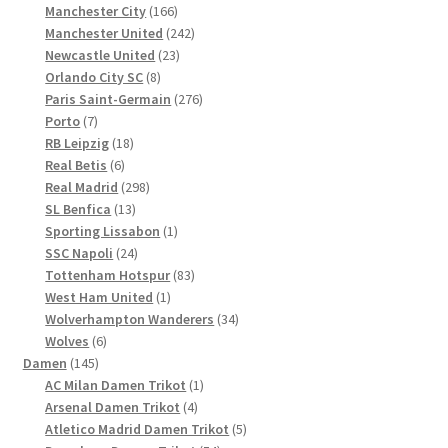
Produkte
166
Manchester City
166
Produkte
242
Manchester United
242
23
Produkte
Newcastle United
23
8
Produkte
Orlando City SC
8
Produkte
276
Paris Saint-Germain
276
7
Produkte
Porto
7
Produkte
18
RB Leipzig
18
6
Produkte
Real Betis
6
Produkte
298
Real Madrid
298
13
Produkte
SL Benfica
13
Produkte
1
Sporting Lissabon
1
24
Produkt
SSC Napoli
24
Produkte
83
Tottenham Hotspur
83
1
Produkte
West Ham United
1
Produkt
34
Wolverhampton Wanderers
34
6
Produkte
Wolves
6
145
Produkte
Damen
145
Produkte
1
AC Milan Damen Trikot
1
4
Produkt
Arsenal Damen Trikot
4
Produkte
5
Atletico Madrid Damen Trikot
5