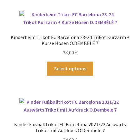
mehrere
Varianten
auf.
Die
Optionen
Kinderheim Trikot FC Barcelona 23-24 Trikot Kurzarm +
können
Kurze Hosen O.DEMBÉLÉ 7
auf
38,00
€
der
Produktseite
Dieses
Select options
gewählt
Produkt
werden
weist
mehrere
Varianten
auf.
Die
Optionen
Kinder Fußballtrikot FC Barcelona 2021/22 Auswärts
können
Trikot mit Aufdruck O.Dembele 7
auf