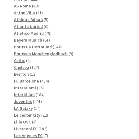
Produktseite
Produkte
40
AS Roma
40
gewählt
Produkte
11
Aston Villa
11
werden
Produkte
5
Athletic Bilbao
5
Produkte
6
Atlanta United
6
Produkte
78
Atletico Madrid
78
61
Produkte
Bayern Munich
61
Produkte
144
Borussia Dortmund
144
Produkte
9
Borussia Monchengladbach
9
4
Produkte
Celtic
4
Produkte
127
Chelsea
127
12
Produkte
Everton
12
Produkte
434
FC Barcelona
434
16
Produkte
Inter Miami
16
Produkte
184
Inter Milan
184
101
Produkte
Juventus
101
14
Produkte
LA Galaxy
14
Produkte
22
Leicester City
22
4
Produkte
Lille OSC
4
Produkte
182
Liverpool FC
182
Produkte
7
Los Angeles FC
7