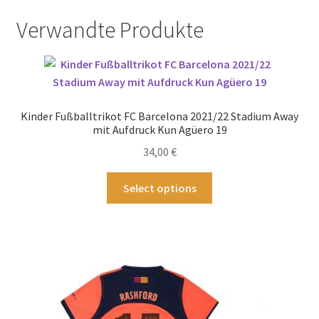
Verwandte Produkte
Kinder Fußballtrikot FC Barcelona 2021/22 Stadium Away
mit Aufdruck Kun Agüero 19
34,00
€
Dieses
Select options
Produkt
weist
mehrere
Varianten
auf.
Die
Optionen