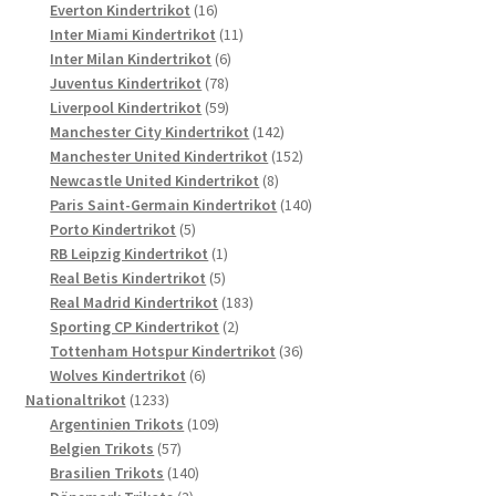
16
Produkte
Everton Kindertrikot
16
Produkte
11
Inter Miami Kindertrikot
11
6
Produkte
Inter Milan Kindertrikot
6
78
Produkte
Juventus Kindertrikot
78
Produkte
59
Liverpool Kindertrikot
59
Produkte
142
Manchester City Kindertrikot
142
Produkte
152
Manchester United Kindertrikot
152
8
Produkte
Newcastle United Kindertrikot
8
Produkte
140
Paris Saint-Germain Kindertrikot
140
5
Produkte
Porto Kindertrikot
5
Produkte
1
RB Leipzig Kindertrikot
1
5
Produkt
Real Betis Kindertrikot
5
Produkte
183
Real Madrid Kindertrikot
183
2
Produkte
Sporting CP Kindertrikot
2
Produkte
36
Tottenham Hotspur Kindertrikot
36
6
Produkte
Wolves Kindertrikot
6
1233
Produkte
Nationaltrikot
1233
Produkte
109
Argentinien Trikots
109
57
Produkte
Belgien Trikots
57
Produkte
140
Brasilien Trikots
140
3
Produkte