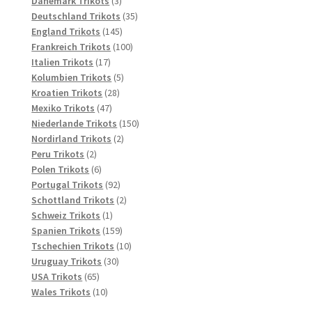
Dänemark Trikots
3
Produkte
35
Deutschland Trikots
35
145
Produkte
England Trikots
145
Produkte
100
Frankreich Trikots
100
17
Produkte
Italien Trikots
17
Produkte
5
Kolumbien Trikots
5
28
Produkte
Kroatien Trikots
28
47
Produkte
Mexiko Trikots
47
Produkte
150
Niederlande Trikots
150
2
Produkte
Nordirland Trikots
2
2
Produkte
Peru Trikots
2
Produkte
6
Polen Trikots
6
Produkte
92
Portugal Trikots
92
Produkte
2
Schottland Trikots
2
1
Produkte
Schweiz Trikots
1
Produkt
159
Spanien Trikots
159
Produkte
10
Tschechien Trikots
10
30
Produkte
Uruguay Trikots
30
65
Produkte
USA Trikots
65
Produkte
10
Wales Trikots
10
Produkte