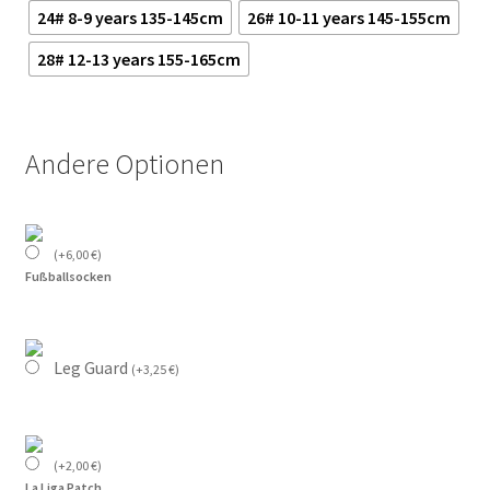
24# 8-9 years 135-145cm
26# 10-11 years 145-155cm
28# 12-13 years 155-165cm
Andere Optionen
(
+
6,00
€
)
Fußballsocken
Leg Guard
(
+
3,25
€
)
(
+
2,00
€
)
La Liga Patch