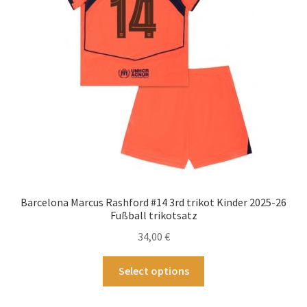
können
auf
der
Produktseite
gewählt
werden
Barcelona Marcus Rashford #14 3rd trikot Kinder 2025-26
Fußball trikotsatz
34,00
€
Dieses
Select options
Produkt
weist