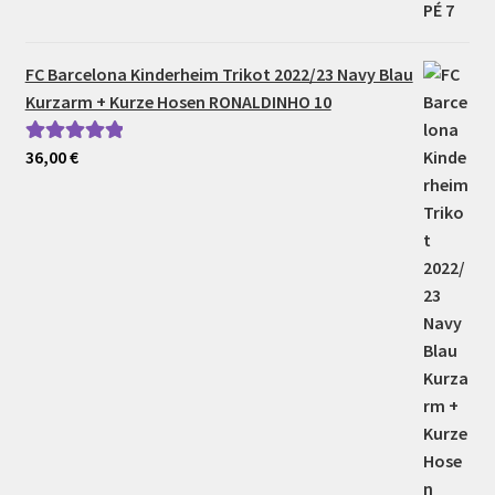
FC Barcelona Kinderheim Trikot 2022/23 Navy Blau
Kurzarm + Kurze Hosen RONALDINHO 10
36,00
€
Bewertet mit
5.00
von 5