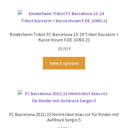
mehrere
Varianten
auf.
Die
Optionen
Kinderheim Trikot FC Barcelona 23-24 Trikot Kurzarm +
können
Kurze Hosen F.DE JONG 21
auf
38,00
€
der
Produktseite
Dieses
Select options
gewählt
Produkt
werden
weist
mehrere
Varianten
auf.
Die
Optionen
FC Barcelona 2021/22 Heimtrikot blau rot für Kinder mit
können
Aufdruck Sergio 5
auf