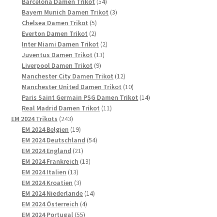
54
Produkte
Barcelona Damen Trikot
54
Produkte
3
Bayern Munich Damen Trikot
3
5
Produkte
Chelsea Damen Trikot
5
2
Produkte
Everton Damen Trikot
2
Produkte
2
Inter Miami Damen Trikot
2
13
Produkte
Juventus Damen Trikot
13
9
Produkte
Liverpool Damen Trikot
9
Produkte
12
Manchester City Damen Trikot
12
Produkte
10
Manchester United Damen Trikot
10
Produkte
14
Paris Saint Germain PSG Damen Trikot
14
11
Produkte
Real Madrid Damen Trikot
11
243
Produkte
EM 2024 Trikots
243
Produkte
19
EM 2024 Belgien
19
Produkte
54
EM 2024 Deutschland
54
21
Produkte
EM 2024 England
21
Produkte
13
EM 2024 Frankreich
13
13
Produkte
EM 2024 Italien
13
Produkte
3
EM 2024 Kroatien
3
Produkte
14
EM 2024 Niederlande
14
4
Produkte
EM 2024 Österreich
4
55
Produkte
EM 2024 Portugal
55