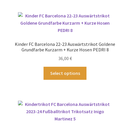
mehrere
Varianten
auf.
Die
Optionen
können
Kinder FC Barcelona 22-23 Auswärtstrikot Goldene
auf
Grundfarbe Kurzarm + Kurze Hosen PEDRI 8
der
36,00
€
Produktseite
gewählt
Dieses
Select options
werden
Produkt
weist
mehrere
Varianten
auf.
Die
Optionen
können