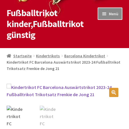
Fußballtrikot
Zur
Zum
Menü
Navigation
Inhalt
kinder,Fußballtrikot
springen
springen
günstig
Start
Startseite
Kindertrikots
Barcelona Kindertrikot
Kindertrikot FC Barcelona Auswärtstrikot 2023-24 Fußballtrikot
Blog
Trikotsatz Frenkie de Jong 21
Kasse
Kontaktiere uns
🔍
Mein Konto
Shop