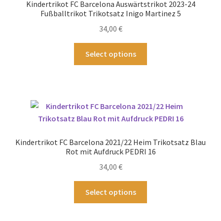
Kindertrikot FC Barcelona Auswärtstrikot 2023-24
auf
Fußballtrikot Trikotsatz Inigo Martinez 5
der
34,00
€
Produktseite
gewählt
Dieses
Select options
werden
Produkt
weist
mehrere
Varianten
auf.
Die
Optionen
Kindertrikot FC Barcelona 2021/22 Heim Trikotsatz Blau
können
Rot mit Aufdruck PEDRI 16
auf
34,00
€
der
Produktseite
Dieses
Select options
gewählt
Produkt
werden
weist