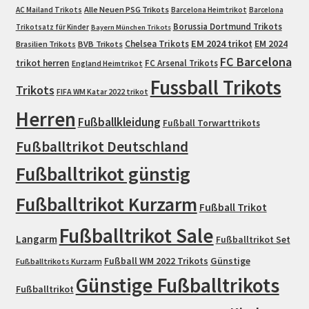
Alle Neuen PSG Trikots
AC Mailand Trikots
Barcelona Heimtrikot
Barcelona
Borussia Dortmund Trikots
Trikotsatz für Kinder
Bayern München Trikots
EM 2024 trikot
Chelsea Trikots
EM 2024
Brasilien Trikots
BVB Trikots
FC Barcelona
trikot herren
FC Arsenal Trikots
England Heimtrikot
Fussball Trikots
Trikots
FIFA WM Katar 2022 trikot
Herren
Fußballkleidung
Fußball Torwarttrikots
Fußballtrikot Deutschland
Fußballtrikot günstig
Fußballtrikot Kurzarm
Fußball Trikot
Fußballtrikot Sale
Langarm
Fußballtrikot Set
Fußball WM 2022 Trikots
Günstige
Fußballtrikots Kurzarm
Günstige Fußballtrikots
Fußballtrikot