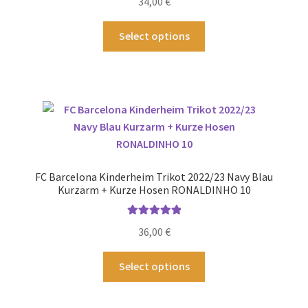
34,00
€
der
Produktseite
Dieses
Select options
gewählt
Produkt
werden
weist
mehrere
Varianten
auf.
Die
Optionen
können
FC Barcelona Kinderheim Trikot 2022/23 Navy Blau
auf
Kurzarm + Kurze Hosen RONALDINHO 10
der
Produktseite
Bewertet mit
36,00
€
gewählt
5.00
von 5
werden
Dieses
Select options
Produkt
weist