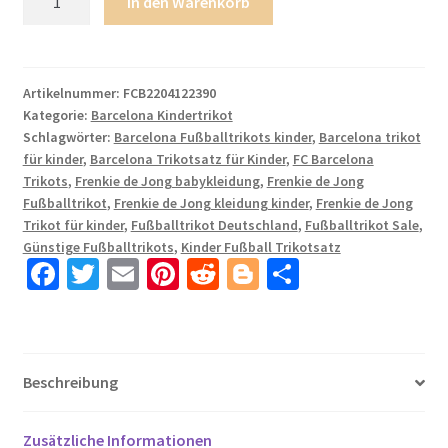
In den Warenkorb
FC
Barcelona
Auswärtstrikot
2023-
Artikelnummer:
FCB2204122390
Kategorie:
Barcelona Kindertrikot
24
Schlagwörter:
Barcelona Fußballtrikots kinder
,
Barcelona trikot
Fußballtrikot
für kinder
,
Barcelona Trikotsatz für Kinder
,
FC Barcelona
Trikotsatz
Trikots
,
Frenkie de Jong babykleidung
,
Frenkie de Jong
Frenkie
Fußballtrikot
,
Frenkie de Jong kleidung kinder
,
Frenkie de Jong
de
Trikot für kinder
,
Fußballtrikot Deutschland
,
Fußballtrikot Sale
,
Jong
Günstige Fußballtrikots
,
Kinder Fußball Trikotsatz
Fa
T
E
Pi
R
Bl
T
21
Menge
ce
wi
m
nt
e
o
ei
b
tt
ail
er
d
g
le
o
er
es
di
g
n
Beschreibung
o
t
t
er
k
Zusätzliche Informationen