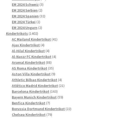
3
Produkte
EM 2024 Schweiz
3
2
Produkte
EM 2024 Serbien
2
Produkte
32
EM 2024 Spanien
32
2
Produkte
EM 2024 Türkei
2
Produkte
2
EM 2024 Ungarn
2
1402
Produkte
Kindertrikots
1402
Produkte
41
AC Mailand Kindertrikot
41
4
Produkte
Ajax Kindertrikot
4
Produkte
4
Al-Hilal Kindertrikot
4
Produkte
4
Al-Nassr FC Kindertrikot
4
88
Produkte
Arsenal Kindertrikot
88
Produkte
35
AS Roma Kindertrikot
35
Produkte
9
Aston Villa Kindertrikot
9
Produkte
4
Athletic Bilbao Kindertrikot
4
Produkte
21
Atlético Madrid Kindertrikot
21
163
Produkte
Barcelona Kindertrikot
163
Produkte
59
Bayern Munich Kindertrikot
59
7
Produkte
Benfica Kindertrikot
7
Produkte
22
Borussia Dortmund Kindertrikot
22
79
Produkte
Chelsea Kindertrikot
79