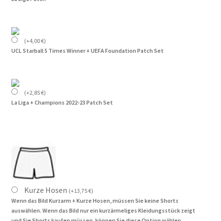
(
+
4,00
€
)
UCL Starball 5 Times Winner + UEFA Foundation Patch Set
(
+
2,85
€
)
La Liga + Champions 2022-23 Patch Set
Kurze Hosen
(
+
13,75
€
)
Wenn das Bild Kurzarm + Kurze Hosen, müssen Sie keine Shorts
auswählen. Wenn das Bild nur ein kurzärmeliges Kleidungsstück zeigt
und Sie Shorts kaufen müssen, können Sie diese Option wählen.