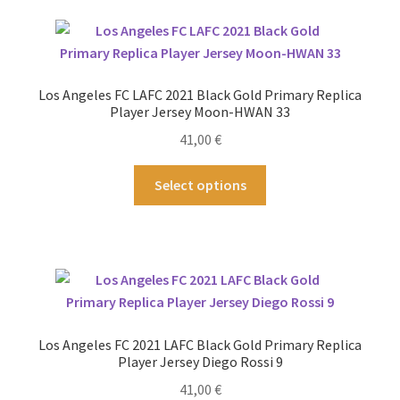
Los Angeles FC LAFC 2021 Black Gold Primary Replica
Player Jersey Moon-HWAN 33
41,00
€
Dieses
Select options
Produkt
weist
mehrere
Varianten
auf.
Die
Optionen
Los Angeles FC 2021 LAFC Black Gold Primary Replica
können
Player Jersey Diego Rossi 9
auf
41,00
€
der