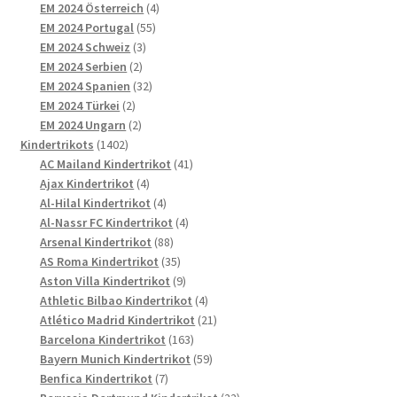
4
Produkte
EM 2024 Österreich
4
55
Produkte
EM 2024 Portugal
55
3
Produkte
EM 2024 Schweiz
3
2
Produkte
EM 2024 Serbien
2
Produkte
32
EM 2024 Spanien
32
2
Produkte
EM 2024 Türkei
2
Produkte
2
EM 2024 Ungarn
2
1402
Produkte
Kindertrikots
1402
Produkte
41
AC Mailand Kindertrikot
41
4
Produkte
Ajax Kindertrikot
4
Produkte
4
Al-Hilal Kindertrikot
4
Produkte
4
Al-Nassr FC Kindertrikot
4
88
Produkte
Arsenal Kindertrikot
88
Produkte
35
AS Roma Kindertrikot
35
Produkte
9
Aston Villa Kindertrikot
9
Produkte
4
Athletic Bilbao Kindertrikot
4
Produkte
21
Atlético Madrid Kindertrikot
21
163
Produkte
Barcelona Kindertrikot
163
Produkte
59
Bayern Munich Kindertrikot
59
7
Produkte
Benfica Kindertrikot
7