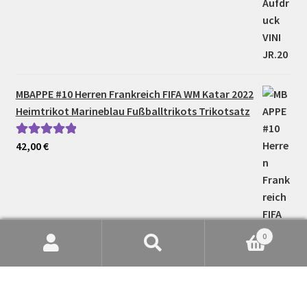
MBAPPE #10 Herren Frankreich FIFA WM Katar 2022
Heimtrikot Marineblau Fußballtrikots Trikotsatz
42,00
€
Bewertet mit
5.00
von 5
0
Suche
Suchen
nach: