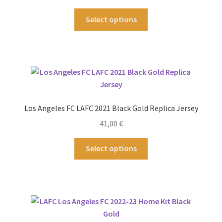
Produktseite
Dieses
Select options
gewählt
Produkt
werden
weist
mehrere
Varianten
auf.
Die
Optionen
Los Angeles FC LAFC 2021 Black Gold Replica Jersey
können
41,00
€
auf
der
Dieses
Select options
Produktseite
Produkt
gewählt
weist
werden
mehrere
Varianten
auf.
Die