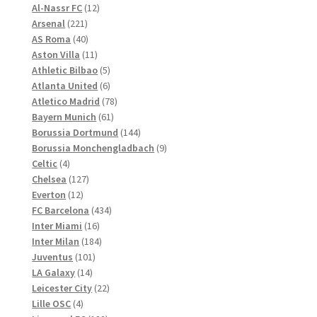
Produkte
12
Al-Nassr FC
12
der
221
Produkte
Arsenal
221
Produktseite
Produkte
40
AS Roma
40
gewählt
Produkte
11
Aston Villa
11
werden
Produkte
5
Athletic Bilbao
5
Produkte
6
Atlanta United
6
Produkte
78
Atletico Madrid
78
61
Produkte
Bayern Munich
61
Produkte
144
Borussia Dortmund
144
Produkte
9
Borussia Monchengladbach
9
4
Produkte
Celtic
4
Produkte
127
Chelsea
127
12
Produkte
Everton
12
Produkte
434
FC Barcelona
434
16
Produkte
Inter Miami
16
Produkte
184
Inter Milan
184
101
Produkte
Juventus
101
14
Produkte
LA Galaxy
14
Produkte
22
Leicester City
22
4
Produkte
Lille OSC
4