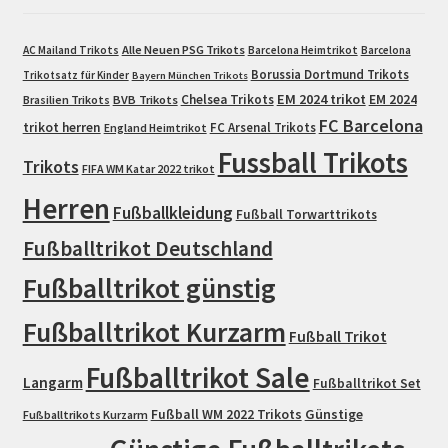
Alle Neuen PSG Trikots
AC Mailand Trikots
Barcelona Heimtrikot
Barcelona
Borussia Dortmund Trikots
Trikotsatz für Kinder
Bayern München Trikots
EM 2024 trikot
Chelsea Trikots
EM 2024
Brasilien Trikots
BVB Trikots
FC Barcelona
trikot herren
FC Arsenal Trikots
England Heimtrikot
Fussball Trikots
Trikots
FIFA WM Katar 2022 trikot
Herren
Fußballkleidung
Fußball Torwarttrikots
Fußballtrikot Deutschland
Fußballtrikot günstig
Fußballtrikot Kurzarm
Fußball Trikot
Fußballtrikot Sale
Langarm
Fußballtrikot Set
Fußball WM 2022 Trikots
Günstige
Fußballtrikots Kurzarm