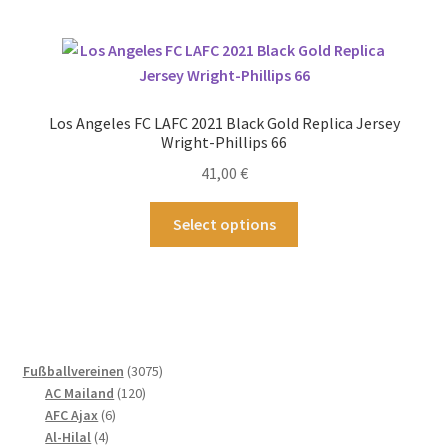
mehrere
Varianten
auf.
Die
Optionen
Los Angeles FC LAFC 2021 Black Gold Replica Jersey
können
Wright-Phillips 66
auf
41,00
€
der
Produktseite
Dieses
Select options
gewählt
Produkt
werden
weist
mehrere
Varianten
auf.
Die
3075
Fußballvereinen
3075
Optionen
120
Produkte
AC Mailand
120
können
6
Produkte
AFC Ajax
6
4
Produkte
auf
Al-Hilal
4