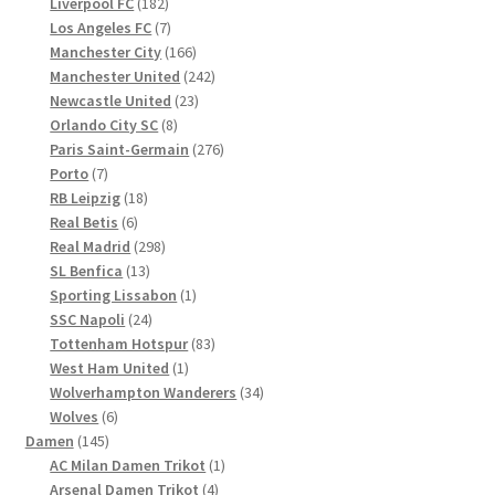
Produkte
182
Liverpool FC
182
Produkte
7
Los Angeles FC
7
Produkte
166
Manchester City
166
Produkte
242
Manchester United
242
23
Produkte
Newcastle United
23
8
Produkte
Orlando City SC
8
Produkte
276
Paris Saint-Germain
276
7
Produkte
Porto
7
Produkte
18
RB Leipzig
18
6
Produkte
Real Betis
6
Produkte
298
Real Madrid
298
13
Produkte
SL Benfica
13
Produkte
1
Sporting Lissabon
1
24
Produkt
SSC Napoli
24
Produkte
83
Tottenham Hotspur
83
1
Produkte
West Ham United
1
Produkt
34
Wolverhampton Wanderers
34
6
Produkte
Wolves
6
145
Produkte
Damen
145
Produkte
1
AC Milan Damen Trikot
1
4
Produkt
Arsenal Damen Trikot
4