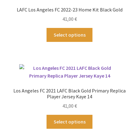
Optionen
LAFC Los Angeles FC 2022-23 Home Kit Black Gold
können
41,00
€
auf
der
Dieses
Select options
Produktseite
Produkt
gewählt
weist
werden
mehrere
Varianten
auf.
Die
Optionen
Los Angeles FC 2021 LAFC Black Gold Primary Replica
können
Player Jersey Kaye 14
auf
41,00
€
der
Produktseite
Dieses
Select options
gewählt
Produkt
werden
weist