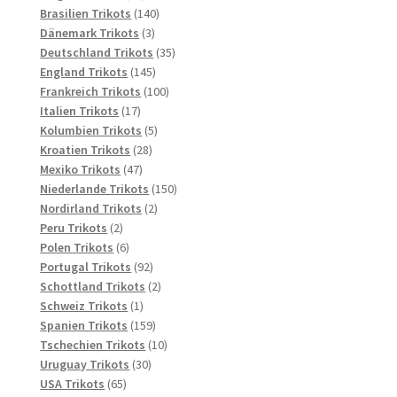
Produkte
140
Brasilien Trikots
140
3
Produkte
Dänemark Trikots
3
Produkte
35
Deutschland Trikots
35
145
Produkte
England Trikots
145
Produkte
100
Frankreich Trikots
100
17
Produkte
Italien Trikots
17
Produkte
5
Kolumbien Trikots
5
28
Produkte
Kroatien Trikots
28
47
Produkte
Mexiko Trikots
47
Produkte
150
Niederlande Trikots
150
2
Produkte
Nordirland Trikots
2
2
Produkte
Peru Trikots
2
Produkte
6
Polen Trikots
6
Produkte
92
Portugal Trikots
92
Produkte
2
Schottland Trikots
2
1
Produkte
Schweiz Trikots
1
Produkt
159
Spanien Trikots
159
Produkte
10
Tschechien Trikots
10
30
Produkte
Uruguay Trikots
30
65
Produkte
USA Trikots
65