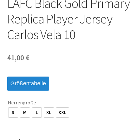
LAFC Black Gold Primary
Startseite – English
Replica Player Jersey
Warenkorb
Carlos Vela 10
41,00
€
Größentabelle
Herrengröße
S
M
L
XL
XXL