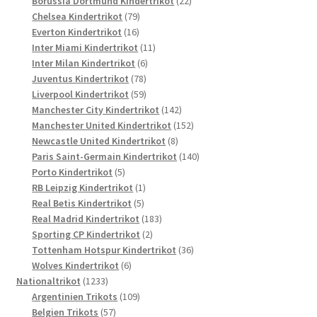
Produkte
22
Borussia Dortmund Kindertrikot
22
79
Produkte
Chelsea Kindertrikot
79
16
Produkte
Everton Kindertrikot
16
Produkte
11
Inter Miami Kindertrikot
11
6
Produkte
Inter Milan Kindertrikot
6
78
Produkte
Juventus Kindertrikot
78
Produkte
59
Liverpool Kindertrikot
59
Produkte
142
Manchester City Kindertrikot
142
Produkte
152
Manchester United Kindertrikot
152
8
Produkte
Newcastle United Kindertrikot
8
Produkte
140
Paris Saint-Germain Kindertrikot
140
5
Produkte
Porto Kindertrikot
5
Produkte
1
RB Leipzig Kindertrikot
1
5
Produkt
Real Betis Kindertrikot
5
Produkte
183
Real Madrid Kindertrikot
183
2
Produkte
Sporting CP Kindertrikot
2
Produkte
36
Tottenham Hotspur Kindertrikot
36
6
Produkte
Wolves Kindertrikot
6
1233
Produkte
Nationaltrikot
1233
Produkte
109
Argentinien Trikots
109
57
Produkte
Belgien Trikots
57