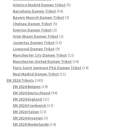
Produkte
5
Atletico Madrid Damen Trikot
5
54
Produkte
Barcelona Damen Trikot
54
Produkte
3
Bayern Munich Damen Trikot
3
5
Produkte
Chelsea Damen Trikot
5
2
Produkte
Everton Damen Trikot
2
Produkte
2
Inter Miami Damen Trikot
2
13
Produkte
Juventus Damen Trikot
13
9
Produkte
Liverpool Damen Trikot
9
Produkte
12
Manchester City Damen Trikot
12
Produkte
10
Manchester United Damen Trikot
10
Produkte
14
Paris Saint Germain PSG Damen Trikot
14
11
Produkte
Real Madrid Damen Trikot
11
243
Produkte
EM 2024 Trikots
243
Produkte
19
EM 2024 Belgien
19
Produkte
54
EM 2024 Deutschland
54
21
Produkte
EM 2024 England
21
Produkte
13
EM 2024 Frankreich
13
13
Produkte
EM 2024 Italien
13
Produkte
3
EM 2024 Kroatien
3
Produkte
14
EM 2024 Niederlande
14