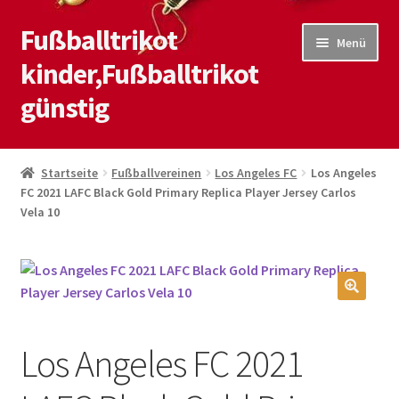
Fußballtrikot
Zur
Zum
Menü
Navigation
Inhalt
kinder,Fußballtrikot
springen
springen
günstig
Start
Startseite
Fußballvereinen
Los Angeles FC
Los Angeles
FC 2021 LAFC Black Gold Primary Replica Player Jersey Carlos
Blog
Vela 10
Kasse
Kontaktiere uns
🔍
Mein Konto
Los Angeles FC 2021
Shop