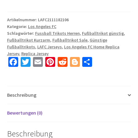
FC
2021
LAFC
Artikelnummer:
LAFC2111182106
Kategorie:
Los Angeles FC
Black
Schlagwörter:
Fussball Trikots Herren
,
Fußballtrikot günstig
,
Gold
Fußballtrikot Kurzarm
,
Fußballtrikot Sale
,
Günstige
Primary
Fußballtrikots
,
LAFC Jerseys
,
Los Angeles FC Home Replica
Replica
Jersey
,
Replica Jersey
Player
Fa
T
E
Pi
R
Bl
T
Jersey
ce
wi
m
nt
e
o
ei
Carlos
b
tt
ail
er
d
g
le
Vela
o
er
es
di
g
n
10
Beschreibung
Menge
o
t
t
er
k
Bewertungen (0)
Beschreibung