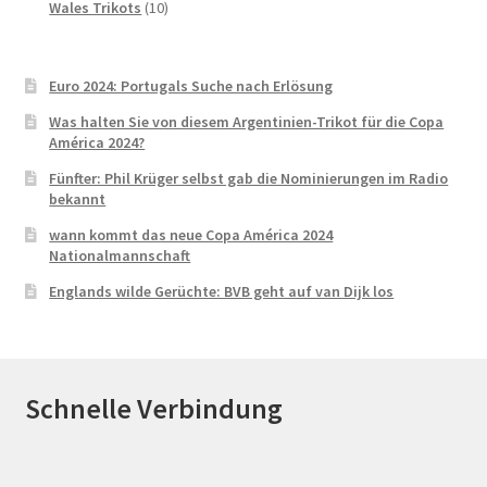
Produkte
10
Wales Trikots
10
Produkte
Euro 2024: Portugals Suche nach Erlösung
Was halten Sie von diesem Argentinien-Trikot für die Copa
América 2024?
Fünfter: Phil Krüger selbst gab die Nominierungen im Radio
bekannt
wann kommt das neue Copa América 2024
Nationalmannschaft
Englands wilde Gerüchte: BVB geht auf van Dijk los
Schnelle Verbindung