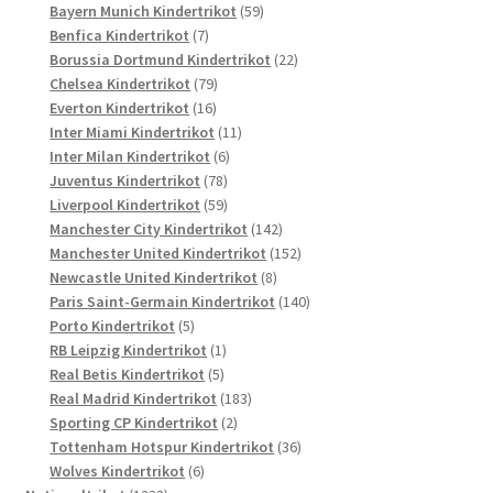
Produkte
59
Bayern Munich Kindertrikot
59
7
Produkte
Benfica Kindertrikot
7
Produkte
22
Borussia Dortmund Kindertrikot
22
79
Produkte
Chelsea Kindertrikot
79
16
Produkte
Everton Kindertrikot
16
Produkte
11
Inter Miami Kindertrikot
11
6
Produkte
Inter Milan Kindertrikot
6
78
Produkte
Juventus Kindertrikot
78
Produkte
59
Liverpool Kindertrikot
59
Produkte
142
Manchester City Kindertrikot
142
Produkte
152
Manchester United Kindertrikot
152
8
Produkte
Newcastle United Kindertrikot
8
Produkte
140
Paris Saint-Germain Kindertrikot
140
5
Produkte
Porto Kindertrikot
5
Produkte
1
RB Leipzig Kindertrikot
1
5
Produkt
Real Betis Kindertrikot
5
Produkte
183
Real Madrid Kindertrikot
183
2
Produkte
Sporting CP Kindertrikot
2
Produkte
36
Tottenham Hotspur Kindertrikot
36
6
Produkte
Wolves Kindertrikot
6