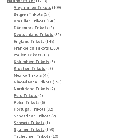
1233
Produkte
Nationaltrikot
1233
Produkte
109
Argentinien Trikots
109
57
Produkte
Belgien Trikots
57
Produkte
140
Brasilien Trikots
140
3
Produkte
Dänemark Trikots
3
Produkte
35
Deutschland Trikots
35
145
Produkte
England Trikots
145
Produkte
100
Frankreich Trikots
100
17
Produkte
Italien Trikots
17
Produkte
5
Kolumbien Trikots
5
28
Produkte
Kroatien Trikots
28
47
Produkte
Mexiko Trikots
47
Produkte
150
Niederlande Trikots
150
2
Produkte
Nordirland Trikots
2
2
Produkte
Peru Trikots
2
Produkte
6
Polen Trikots
6
Produkte
92
Portugal Trikots
92
Produkte
2
Schottland Trikots
2
1
Produkte
Schweiz Trikots
1
Produkt
159
Spanien Trikots
159
Produkte
10
Tschechien Trikots
10