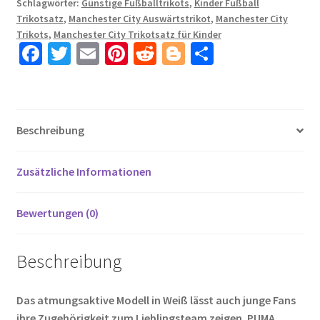
Schlagwörter:
Günstige Fußballtrikots
,
Kinder Fußball
Kinder
Trikotsatz
,
Manchester City Auswärtstrikot
,
Manchester City
Mit
Trikots
,
Manchester City Trikotsatz für Kinder
Gündogan
Fa
T
E
Pi
R
Bl
T
8
ce
wi
m
nt
e
o
ei
Aufdruck
b
tt
ail
er
d
g
le
Menge
o
er
es
di
g
n
Beschreibung
o
t
t
er
k
Zusätzliche Informationen
Bewertungen (0)
Beschreibung
Das atmungsaktive Modell in Weiß lässt auch junge Fans
ihre Zugehörigkeit zum Lieblingsteam zeigen. PUMA