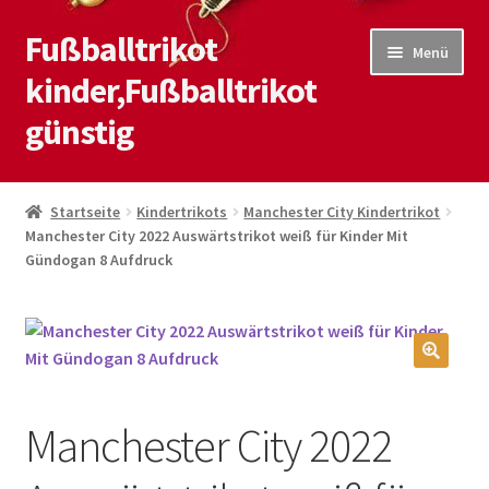
Fußballtrikot
Zur
Zum
Menü
Navigation
Inhalt
kinder,Fußballtrikot
springen
springen
günstig
Start
Startseite
Kindertrikots
Manchester City Kindertrikot
Manchester City 2022 Auswärtstrikot weiß für Kinder Mit
Blog
Gündogan 8 Aufdruck
Kasse
Kontaktiere uns
🔍
Mein Konto
Manchester City 2022
Shop