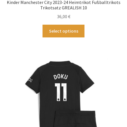
Kinder Manchester City 2023-24 Heimtrikot Fußballtrikots
Trikotsatz GREALISH 10
36,00
€
Dieses
Select options
Produkt
weist
mehrere
Varianten
auf.
Die
Optionen
können
auf
der
Produktseite
gewählt
werden