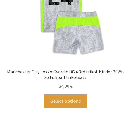
der
Produktseite
gewählt
werden
Manchester City Josko Gvardiol #24 3rd trikot Kinder 2025-
26 Fußball trikotsatz
34,00
€
Dieses
Select options
Produkt
weist
mehrere
Varianten