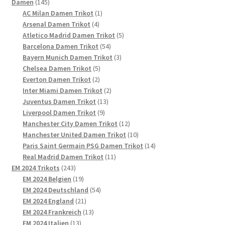
145
Produkte
Damen
145
Produkte
1
AC Milan Damen Trikot
1
4
Produkt
Arsenal Damen Trikot
4
Produkte
5
Atletico Madrid Damen Trikot
5
54
Produkte
Barcelona Damen Trikot
54
Produkte
3
Bayern Munich Damen Trikot
3
5
Produkte
Chelsea Damen Trikot
5
2
Produkte
Everton Damen Trikot
2
Produkte
2
Inter Miami Damen Trikot
2
13
Produkte
Juventus Damen Trikot
13
9
Produkte
Liverpool Damen Trikot
9
Produkte
12
Manchester City Damen Trikot
12
Produkte
10
Manchester United Damen Trikot
10
Produkte
14
Paris Saint Germain PSG Damen Trikot
14
11
Produkte
Real Madrid Damen Trikot
11
243
Produkte
EM 2024 Trikots
243
Produkte
19
EM 2024 Belgien
19
Produkte
54
EM 2024 Deutschland
54
21
Produkte
EM 2024 England
21
Produkte
13
EM 2024 Frankreich
13
13
Produkte
EM 2024 Italien
13