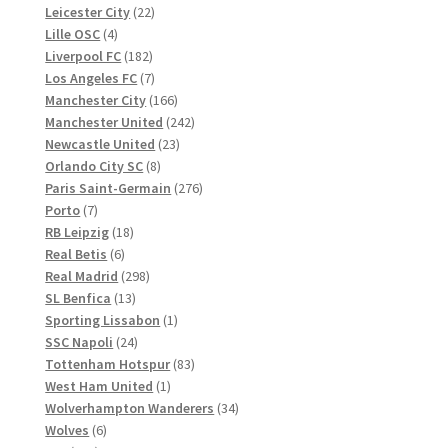
Produkte
22
Leicester City
22
4
Produkte
Lille OSC
4
Produkte
182
Liverpool FC
182
Produkte
7
Los Angeles FC
7
Produkte
166
Manchester City
166
Produkte
242
Manchester United
242
23
Produkte
Newcastle United
23
8
Produkte
Orlando City SC
8
Produkte
276
Paris Saint-Germain
276
7
Produkte
Porto
7
Produkte
18
RB Leipzig
18
6
Produkte
Real Betis
6
Produkte
298
Real Madrid
298
13
Produkte
SL Benfica
13
Produkte
1
Sporting Lissabon
1
24
Produkt
SSC Napoli
24
Produkte
83
Tottenham Hotspur
83
1
Produkte
West Ham United
1
Produkt
34
Wolverhampton Wanderers
34
6
Produkte
Wolves
6