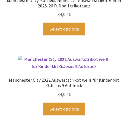
Manchester City Matheus Nunes #27 Auswärtstrikot Kinder
2025-26 Fußball trikotsatz
34,00
€
Dieses
Select options
Produkt
weist
mehrere
Varianten
auf.
Die
Optionen
Manchester City 2022 Auswärtstrikot weiß für Kinder Mit
können
G.Jesus 9 Aufdruck
auf
34,00
€
der
Produktseite
Dieses
Select options
gewählt
Produkt
werden
weist
mehrere