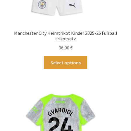
Manchester City Heimtrikot Kinder 2025-26 Fußball
trikotsatz
36,00
€
Dieses
Select options
Produkt
weist
mehrere
Varianten
auf.
Die
Optionen
können
auf