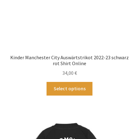
auf
der
Produktseite
gewählt
werden
Kinder Manchester City Auswärtstrikot 2022-23 schwarz
rot Shirt Online
34,00
€
Dieses
Select options
Produkt
weist
mehrere
Varianten
auf.
Die