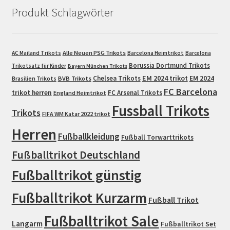
Produkt Schlagwörter
Alle Neuen PSG Trikots
AC Mailand Trikots
Barcelona Heimtrikot
Barcelona
Borussia Dortmund Trikots
Trikotsatz für Kinder
Bayern München Trikots
EM 2024 trikot
Chelsea Trikots
EM 2024
Brasilien Trikots
BVB Trikots
FC Barcelona
trikot herren
FC Arsenal Trikots
England Heimtrikot
Fussball Trikots
Trikots
FIFA WM Katar 2022 trikot
Herren
Fußballkleidung
Fußball Torwarttrikots
Fußballtrikot Deutschland
Fußballtrikot günstig
Fußballtrikot Kurzarm
Fußball Trikot
Fußballtrikot Sale
Langarm
Fußballtrikot Set