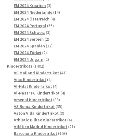
Produkte
3
EM 2024 Kroatien
3
Produkte
14
EM 2024 Niederlande
14
4
Produkte
EM 2024 Österreich
4
55
Produkte
EM 2024 Portugal
55
3
Produkte
EM 2024 Schweiz
3
2
Produkte
EM 2024 Serbien
2
Produkte
32
EM 2024 Spanien
32
2
Produkte
EM 2024 Türkei
2
Produkte
2
EM 2024 Ungarn
2
1402
Produkte
Kindertrikots
1402
Produkte
41
AC Mailand Kindertrikot
41
4
Produkte
Ajax Kindertrikot
4
Produkte
4
Al-Hilal Kindertrikot
4
Produkte
4
Al-Nassr FC Kindertrikot
4
88
Produkte
Arsenal Kindertrikot
88
Produkte
35
AS Roma Kindertrikot
35
Produkte
9
Aston Villa Kindertrikot
9
Produkte
4
Athletic Bilbao Kindertrikot
4
Produkte
21
Atlético Madrid Kindertrikot
21
163
Produkte
Barcelona Kindertrikot
163