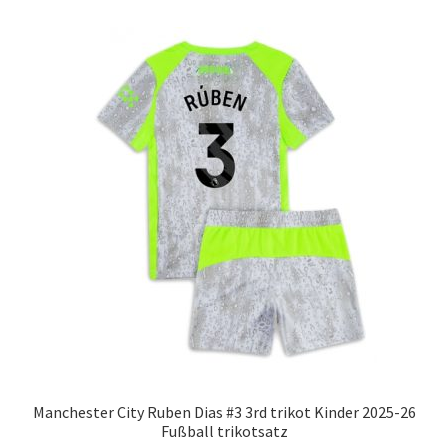
Varianten
auf.
Die
Optionen
können
auf
der
Produktseite
gewählt
werden
Manchester City Ruben Dias #3 3rd trikot Kinder 2025-26
Fußball trikotsatz