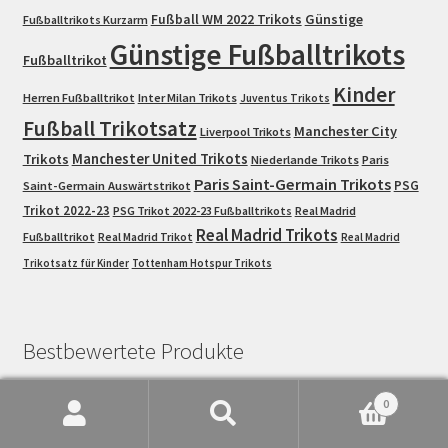
Fußball WM 2022 Trikots
Günstige
Fußballtrikots Kurzarm
Günstige Fußballtrikots
Fußballtrikot
Kinder
Herren Fußballtrikot
Inter Milan Trikots
Juventus Trikots
Fußball Trikotsatz
Manchester City
Liverpool Trikots
Trikots
Manchester United Trikots
Niederlande Trikots
Paris
Paris Saint-Germain Trikots
PSG
Saint-Germain Auswärtstrikot
Trikot 2022-23
PSG Trikot 2022-23 Fußballtrikots
Real Madrid
Real Madrid Trikots
Fußballtrikot
Real Madrid Trikot
Real Madrid
Trikotsatz für Kinder
Tottenham Hotspur Trikots
Bestbewertete Produkte
0
Suche
Suchen
Kinder Heimtrikot Argentinien WM 2022 weiss blau