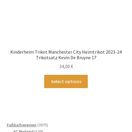
gewählt
werden
Kinderheim Trikot Manchester City Heimtrikot 2023-24
Trikotsatz Kevin De Bruyne 17
34,00
€
Dieses
Select options
Produkt
weist
mehrere
Varianten
auf.
Die
3075
Fußballvereinen
3075
Optionen
120
Produkte
AC Mailand
120