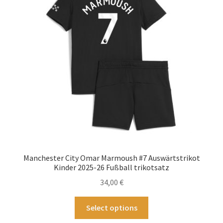
Optionen
können
auf
der
Produktseite
gewählt
werden
Manchester City Omar Marmoush #7 Auswärtstrikot
Kinder 2025-26 Fußball trikotsatz
34,00
€
Dieses
Select options
Produkt