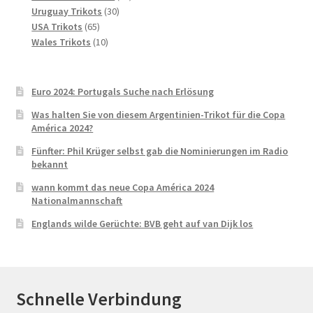
30
Produkte
Uruguay Trikots
30
65
Produkte
USA Trikots
65
Produkte
10
Wales Trikots
10
Produkte
Euro 2024: Portugals Suche nach Erlösung
Was halten Sie von diesem Argentinien-Trikot für die Copa
América 2024?
Fünfter: Phil Krüger selbst gab die Nominierungen im Radio
bekannt
wann kommt das neue Copa América 2024
Nationalmannschaft
Englands wilde Gerüchte: BVB geht auf van Dijk los
Schnelle Verbindung