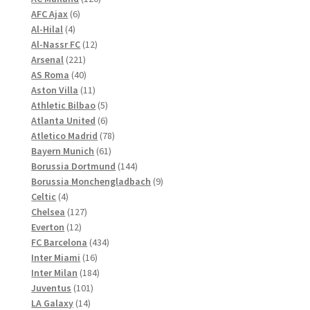
können
6
Produkte
AFC Ajax
6
4
Produkte
auf
Al-Hilal
4
Produkte
12
Al-Nassr FC
12
der
221
Produkte
Arsenal
221
Produktseite
Produkte
40
AS Roma
40
gewählt
Produkte
11
Aston Villa
11
werden
Produkte
5
Athletic Bilbao
5
Produkte
6
Atlanta United
6
Produkte
78
Atletico Madrid
78
61
Produkte
Bayern Munich
61
Produkte
144
Borussia Dortmund
144
Produkte
9
Borussia Monchengladbach
9
4
Produkte
Celtic
4
Produkte
127
Chelsea
127
12
Produkte
Everton
12
Produkte
434
FC Barcelona
434
16
Produkte
Inter Miami
16
Produkte
184
Inter Milan
184
101
Produkte
Juventus
101
14
Produkte
LA Galaxy
14