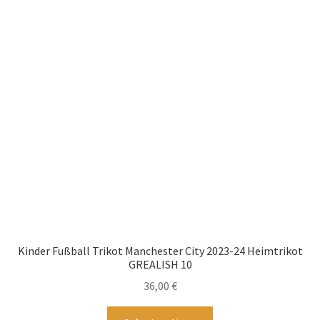
auf.
Die
Optionen
können
auf
der
Produktseite
gewählt
werden
Kinder Fußball Trikot Manchester City 2023-24 Heimtrikot
GREALISH 10
36,00
€
Dieses