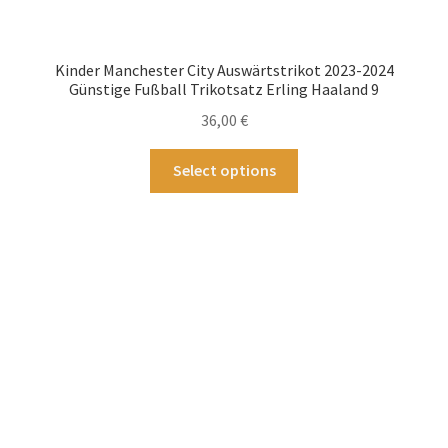
Kinder Manchester City Auswärtstrikot 2023-2024
Günstige Fußball Trikotsatz Erling Haaland 9
36,00
€
Dieses
Select options
Produkt
weist
mehrere
Varianten
auf.
Die
Optionen
können
auf
der
Produktseite