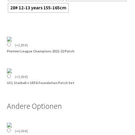
28# 12-13 years 155-165cm
(
+
2,85
€
)
Premier League Champions 2021-22 Patch
(
+
3,00
€
)
UCL Starball + UEFA Foundation Patch Set
Andere Optionen
(
+
6,00
€
)