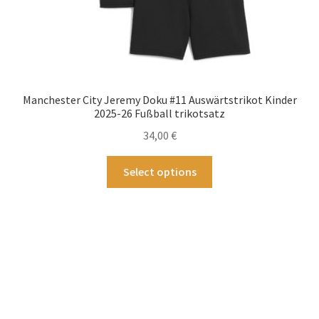
Manchester City Jeremy Doku #11 Auswärtstrikot Kinder
2025-26 Fußball trikotsatz
34,00
€
Dieses
Select options
Produkt
weist
mehrere
Varianten
auf.
Die
Optionen
können