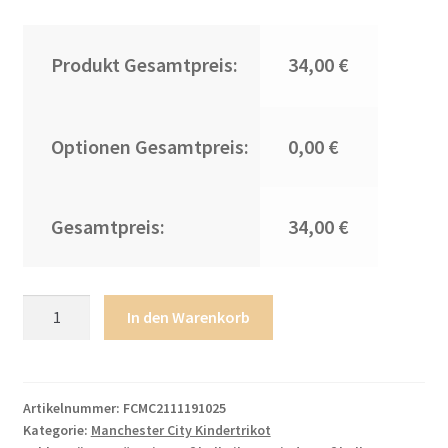
Produkt Gesamtpreis:
34,00 €
Optionen Gesamtpreis:
0,00 €
Gesamtpreis:
34,00 €
Manchester
In den Warenkorb
City
2022
Auswärtstrikot
weiß
Artikelnummer:
FCMC2111191025
Kategorie:
Manchester City Kindertrikot
für