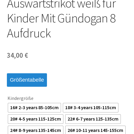
Auswärtstrikot weiß für
Startseite – English
Kinder Mit Gündogan 8
Warenkorb
Aufdruck
34,00
€
Größentabelle
Kindergröße
16# 2-3 years 85-105cm
18# 3-4 years 105-115cm
20# 4-5 years 115-125cm
22# 6-7 years 125-135cm
24# 8-9 years 135-145cm
26# 10-11 years 145-155cm