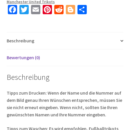
Manchester United Trikots
Hosen
Fa
T
E
Pi
R
Bl
T
mit
ce
wi
m
nt
e
o
ei
Aufdruck
b
tt
ail
er
d
g
le
BAILLY
o
er
es
di
g
n
3
Beschreibung
Menge
o
t
t
er
k
Bewertungen (0)
Beschreibung
Tipps zum Drucken: Wenn der Name und die Nummer auf
dem Bild genau Ihren Wünschen entsprechen, müssen Sie
sie nicht erneut eingeben. Wenn nicht, sollten Sie Ihren
gewünschten Namen und Ihre Nummer eingeben.
Tipps zum Waschen: Es wird empfohlen, Fußballtrikots