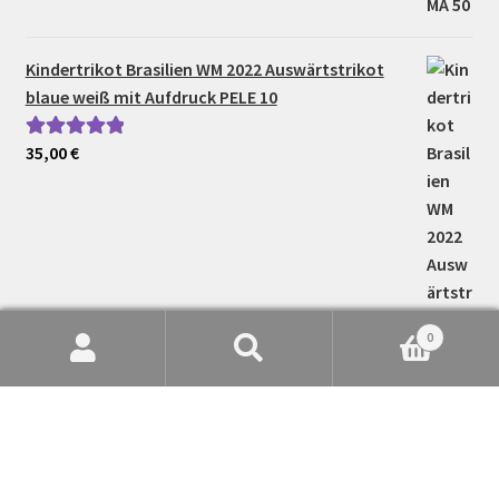
Kindertrikot Brasilien WM 2022 Auswärtstrikot
blaue weiß mit Aufdruck PELE 10
35,00
€
Bewertet mit
5.00
von 5
0
Suche
Suchen
nach: