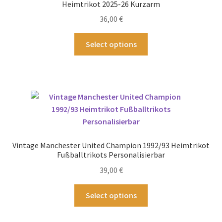
Heimtrikot 2025-26 Kurzarm
36,00
€
Dieses
Select options
Produkt
weist
mehrere
Varianten
auf.
Die
Optionen
können
Vintage Manchester United Champion 1992/93 Heimtrikot
auf
Fußballtrikots Personalisierbar
der
39,00
€
Produktseite
gewählt
Dieses
Select options
werden
Produkt
weist