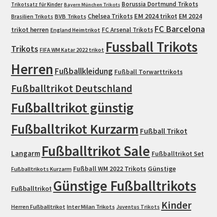
Borussia Dortmund Trikots
Trikotsatz für Kinder
Bayern München Trikots
EM 2024 trikot
Chelsea Trikots
EM 2024
Brasilien Trikots
BVB Trikots
FC Barcelona
trikot herren
FC Arsenal Trikots
England Heimtrikot
Fussball Trikots
Trikots
FIFA WM Katar 2022 trikot
Herren
Fußballkleidung
Fußball Torwarttrikots
Fußballtrikot Deutschland
Fußballtrikot günstig
Fußballtrikot Kurzarm
Fußball Trikot
Fußballtrikot Sale
Langarm
Fußballtrikot Set
Fußball WM 2022 Trikots
Günstige
Fußballtrikots Kurzarm
Günstige Fußballtrikots
Fußballtrikot
Kinder
Herren Fußballtrikot
Inter Milan Trikots
Juventus Trikots