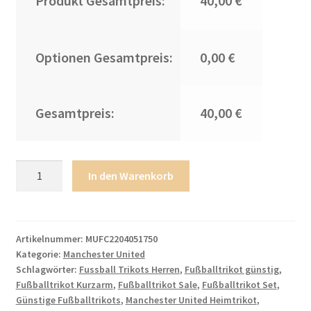
Produkt Gesamtpreis:
40,00 €
Optionen Gesamtpreis:
0,00 €
Gesamtpreis:
40,00 €
Manchester
In den Warenkorb
United
2022-
2023
Auswärtstrikot
Artikelnummer:
MUFC2204051750
Kategorie:
Manchester United
Herren
Schlagwörter:
Fussball Trikots Herren
,
Fußballtrikot günstig
,
Trikot
Fußballtrikot Kurzarm
,
Fußballtrikot Sale
,
Fußballtrikot Set
,
+
Günstige Fußballtrikots
,
Manchester United Heimtrikot
,
Kurze