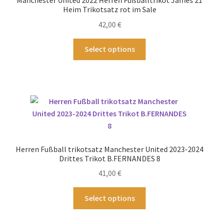
auf
Heim Trikotsatz rot im Sale
der
42,00
€
Produktseite
gewählt
Dieses
Select options
werden
Produkt
weist
mehrere
Varianten
auf.
Die
Optionen
können
Herren Fußball trikotsatz Manchester United 2023-2024
auf
Drittes Trikot B.FERNANDES 8
der
41,00
€
Produktseite
gewählt
Dieses
Select options
werden
Produkt
weist