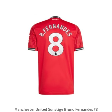
mehrere
Varianten
auf.
Die
Optionen
können
auf
der
Produktseite
gewählt
werden
Manchester United Günstige Bruno Fernandes #8