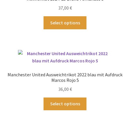
37,00
€
Dieses
Select options
Produkt
weist
mehrere
Varianten
auf.
Die
Optionen
Manchester United Ausweichtrikot 2022 blau mit Aufdruck
können
Marcos Rojo 5
auf
36,00
€
der
Produktseite
Dieses
Select options
gewählt
Produkt
werden
weist
mehrere
Varianten