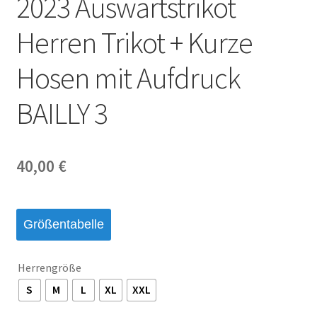
2023 Auswärtstrikot
Startseite – English
Herren Trikot + Kurze
Warenkorb
Hosen mit Aufdruck
BAILLY 3
40,00
€
Größentabelle
Herrengröße
S
M
L
XL
XXL