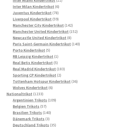
Inter Miami Kindertrikot
11
6
Produkte
Inter Milan Kindertrikot
6
78
Produkte
Juventus Kindertrikot
78
Produkte
59
Liverpool Kindertrikot
59
Produkte
142
Manchester City Kindertrikot
142
Produkte
152
Manchester United Kindertrikot
152
8
Produkte
Newcastle United Kindertrikot
8
Produkte
140
Paris Saint-Germain Kindertrikot
140
5
Produkte
Porto Kindertrikot
5
Produkte
1
RB Leipzig Kindertrikot
1
5
Produkt
Real Betis Kindertrikot
5
Produkte
183
Real Madrid Kindertrikot
183
2
Produkte
Sporting CP Kindertrikot
2
Produkte
36
Tottenham Hotspur Kindertrikot
36
6
Produkte
Wolves Kindertrikot
6
1233
Produkte
Nationaltrikot
1233
Produkte
109
Argentinien Trikots
109
57
Produkte
Belgien Trikots
57
Produkte
140
Brasilien Trikots
140
3
Produkte
Dänemark Trikots
3
Produkte
35
Deutschland Trikots
35