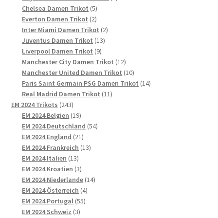
5
Produkte
Chelsea Damen Trikot
5
2
Produkte
Everton Damen Trikot
2
Produkte
2
Inter Miami Damen Trikot
2
13
Produkte
Juventus Damen Trikot
13
9
Produkte
Liverpool Damen Trikot
9
Produkte
12
Manchester City Damen Trikot
12
Produkte
10
Manchester United Damen Trikot
10
Produkte
14
Paris Saint Germain PSG Damen Trikot
14
11
Produkte
Real Madrid Damen Trikot
11
243
Produkte
EM 2024 Trikots
243
Produkte
19
EM 2024 Belgien
19
Produkte
54
EM 2024 Deutschland
54
21
Produkte
EM 2024 England
21
Produkte
13
EM 2024 Frankreich
13
13
Produkte
EM 2024 Italien
13
Produkte
3
EM 2024 Kroatien
3
Produkte
14
EM 2024 Niederlande
14
4
Produkte
EM 2024 Österreich
4
55
Produkte
EM 2024 Portugal
55
3
Produkte
EM 2024 Schweiz
3