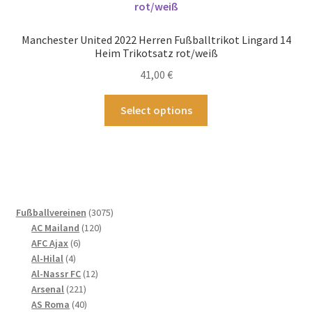
Optionen
können
Manchester United 2022 Herren Fußballtrikot Lingard 14
auf
Heim Trikotsatz rot/weiß
der
41,00
€
Produktseite
gewählt
Dieses
Select options
werden
Produkt
weist
mehrere
Varianten
auf.
Die
3075
Fußballvereinen
3075
Optionen
120
Produkte
AC Mailand
120
können
6
Produkte
AFC Ajax
6
4
Produkte
auf
Al-Hilal
4
Produkte
12
Al-Nassr FC
12
der
221
Produkte
Arsenal
221
Produktseite
Produkte
40
AS Roma
40
gewählt