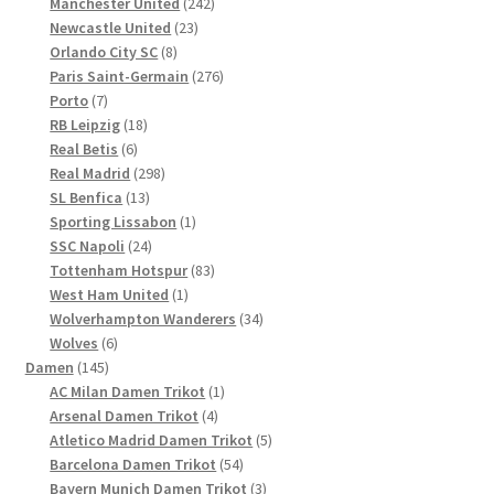
Produkte
242
Manchester United
242
23
Produkte
Newcastle United
23
8
Produkte
Orlando City SC
8
Produkte
276
Paris Saint-Germain
276
7
Produkte
Porto
7
Produkte
18
RB Leipzig
18
6
Produkte
Real Betis
6
Produkte
298
Real Madrid
298
13
Produkte
SL Benfica
13
Produkte
1
Sporting Lissabon
1
24
Produkt
SSC Napoli
24
Produkte
83
Tottenham Hotspur
83
1
Produkte
West Ham United
1
Produkt
34
Wolverhampton Wanderers
34
6
Produkte
Wolves
6
145
Produkte
Damen
145
Produkte
1
AC Milan Damen Trikot
1
4
Produkt
Arsenal Damen Trikot
4
Produkte
5
Atletico Madrid Damen Trikot
5
54
Produkte
Barcelona Damen Trikot
54
Produkte
3
Bayern Munich Damen Trikot
3