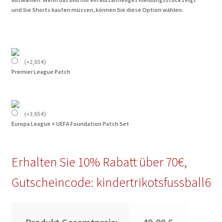
und Sie Shorts kaufen müssen, können Sie diese Option wählen.
(
+
2,65
€
)
Premier League Patch
(
+
3,65
€
)
Europa League + UEFA Foundation Patch Set
Erhalten Sie 10% Rabatt über 70€,
Gutscheincode: kindertrikotsfussball6