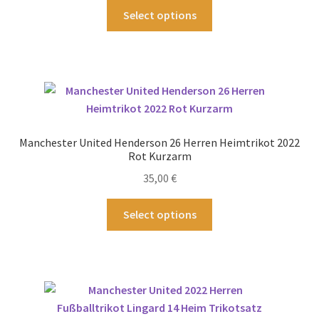
Produktseite
Dieses
Select options
gewählt
Produkt
werden
weist
mehrere
Varianten
auf.
Die
Optionen
Manchester United Henderson 26 Herren Heimtrikot 2022
können
Rot Kurzarm
auf
35,00
€
der
Produktseite
Dieses
Select options
gewählt
Produkt
werden
weist
mehrere
Varianten
auf.
Die