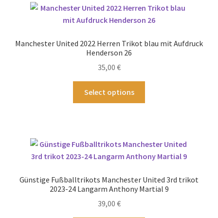
auf.
Die
Optionen
Manchester United 2022 Herren Trikot blau mit Aufdruck
können
Henderson 26
auf
35,00
€
der
Produktseite
Dieses
Select options
gewählt
Produkt
werden
weist
mehrere
Varianten
auf.
Die
Optionen
Günstige Fußballtrikots Manchester United 3rd trikot
können
2023-24 Langarm Anthony Martial 9
auf
39,00
€
der