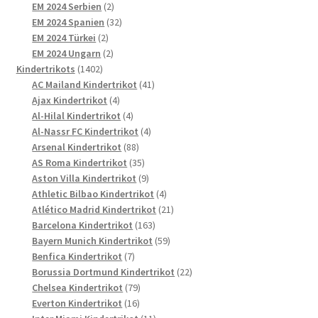
2
Produkte
EM 2024 Serbien
2
Produkte
32
EM 2024 Spanien
32
2
Produkte
EM 2024 Türkei
2
Produkte
2
EM 2024 Ungarn
2
1402
Produkte
Kindertrikots
1402
Produkte
41
AC Mailand Kindertrikot
41
4
Produkte
Ajax Kindertrikot
4
Produkte
4
Al-Hilal Kindertrikot
4
Produkte
4
Al-Nassr FC Kindertrikot
4
88
Produkte
Arsenal Kindertrikot
88
Produkte
35
AS Roma Kindertrikot
35
Produkte
9
Aston Villa Kindertrikot
9
Produkte
4
Athletic Bilbao Kindertrikot
4
Produkte
21
Atlético Madrid Kindertrikot
21
163
Produkte
Barcelona Kindertrikot
163
Produkte
59
Bayern Munich Kindertrikot
59
7
Produkte
Benfica Kindertrikot
7
Produkte
22
Borussia Dortmund Kindertrikot
22
79
Produkte
Chelsea Kindertrikot
79
16
Produkte
Everton Kindertrikot
16
Produkte
11