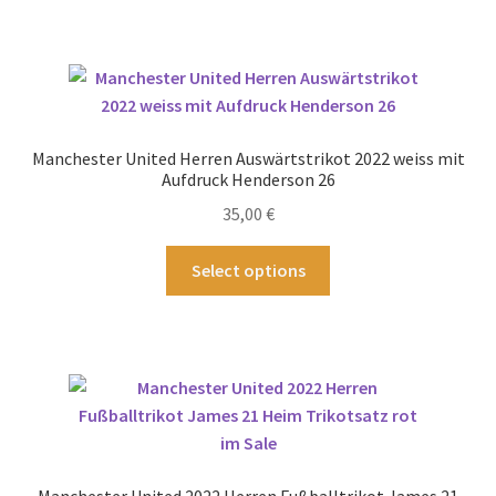
weist
mehrere
Varianten
auf.
Die
Optionen
Manchester United Herren Auswärtstrikot 2022 weiss mit
können
Aufdruck Henderson 26
auf
35,00
€
der
Produktseite
Dieses
Select options
gewählt
Produkt
werden
weist
mehrere
Varianten
auf.
Die
Optionen
können
Manchester United 2022 Herren Fußballtrikot James 21