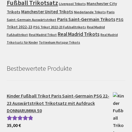
Fußball Trikotsatz
Manchester City
Liverpool Trikots
Trikots
Manchester United Trikots
Niederlande Trikots
Paris
Paris Saint-Germain Trikots
PSG
Saint-Germain Auswärtstrikot
Trikot 2022-23
PSG Trikot 2022-23 Fußballtrikots
Real Madrid
Real Madrid Trikots
Fußballtrikot
Real Madrid Trikot
Real Madrid
Trikotsatz für Kinder
Tottenham Hotspur Trikots
Bestbewertete Produkte
Kinder Fußball Trikot Paris Saint-Germain PSG 22-
23 Auswärtstrikot Trikotsatz mit Aufdruck
DONNARUMMA 50
35,00
€
Bewertet mit