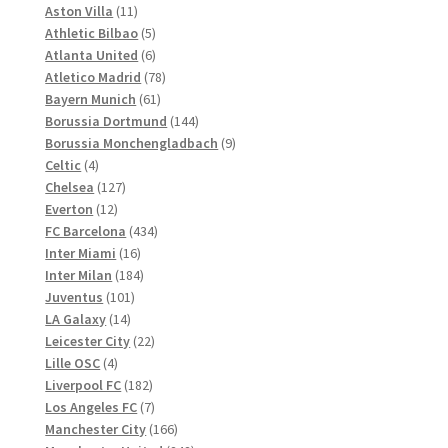
Produkte
11
Aston Villa
11
werden
Produkte
5
Athletic Bilbao
5
Produkte
6
Atlanta United
6
Produkte
78
Atletico Madrid
78
61
Produkte
Bayern Munich
61
Produkte
144
Borussia Dortmund
144
Produkte
9
Borussia Monchengladbach
9
4
Produkte
Celtic
4
Produkte
127
Chelsea
127
12
Produkte
Everton
12
Produkte
434
FC Barcelona
434
16
Produkte
Inter Miami
16
Produkte
184
Inter Milan
184
101
Produkte
Juventus
101
14
Produkte
LA Galaxy
14
Produkte
22
Leicester City
22
4
Produkte
Lille OSC
4
Produkte
182
Liverpool FC
182
Produkte
7
Los Angeles FC
7
Produkte
166
Manchester City
166