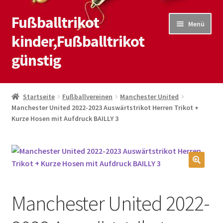
Fußballtrikot
Zur
Zum
Menü
Navigation
Inhalt
kinder,Fußballtrikot
springen
springen
günstig
Start
Startseite
Fußballvereinen
Manchester United
Manchester United 2022-2023 Auswärtstrikot Herren Trikot +
Blog
Kurze Hosen mit Aufdruck BAILLY 3
Kasse
Kontaktiere uns
🔍
Mein Konto
Manchester United 2022-
Shop