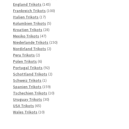
145
Produkte
England Trikots
145
Produkte
100
Frankreich Trikots
100
17
Produkte
Italien Trikots
17
Produkte
5
Kolumbien Trikots
5
28
Produkte
Kroatien Trikots
28
47
Produkte
Mexiko Trikots
47
Produkte
150
Niederlande Trikots
150
2
Produkte
Nordirland Trikots
2
2
Produkte
Peru Trikots
2
Produkte
6
Polen Trikots
6
Produkte
92
Portugal Trikots
92
Produkte
2
Schottland Trikots
2
1
Produkte
Schweiz Trikots
1
Produkt
159
Spanien Trikots
159
Produkte
10
Tschechien Trikots
10
30
Produkte
Uruguay Trikots
30
65
Produkte
USA Trikots
65
Produkte
10
Wales Trikots
10
Produkte