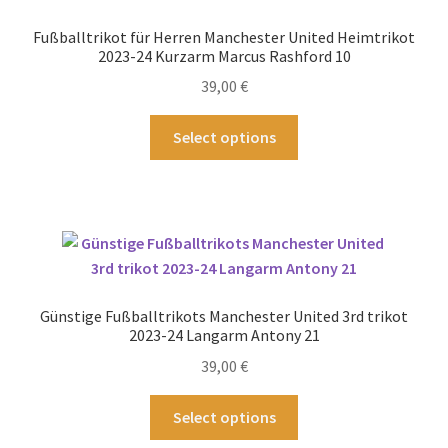
können
Fußballtrikot für Herren Manchester United Heimtrikot
auf
2023-24 Kurzarm Marcus Rashford 10
der
39,00
€
Produktseite
gewählt
Dieses
Select options
werden
Produkt
weist
mehrere
Varianten
auf.
Die
Optionen
Günstige Fußballtrikots Manchester United 3rd trikot
können
2023-24 Langarm Antony 21
auf
39,00
€
der
Produktseite
Dieses
Select options
gewählt
Produkt