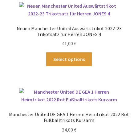
Varianten
auf.
Die
Optionen
Neuen Manchester United Auswärtstrikot 2022-23
können
Trikotsatz für Herren JONES 4
auf
41,00
€
der
Produktseite
Dieses
Select options
gewählt
Produkt
werden
weist
mehrere
Varianten
auf.
Die
Optionen
Manchester United DE GEA 1 Herren Heimtrikot 2022 Rot
können
Fußballtrikots Kurzarm
auf
34,00
€
der