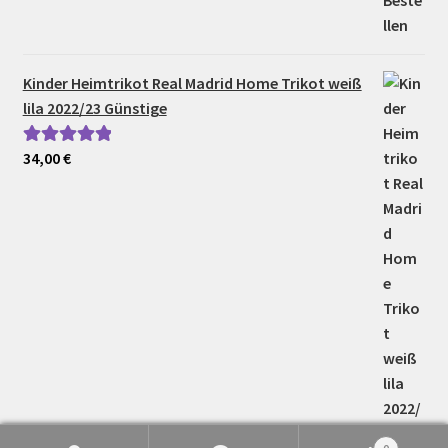
Kinder Heimtrikot Real Madrid Home Trikot weiß
lila 2022/23 Günstige
34,00
€
Bewertet mit
5.00
von 5