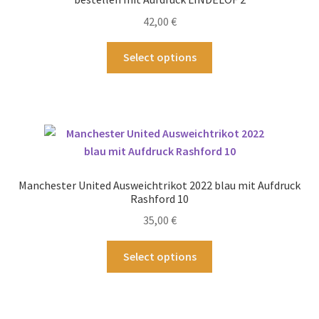
auf
42,00
€
der
Produktseite
Dieses
Select options
gewählt
Produkt
werden
weist
mehrere
Varianten
auf.
Die
Optionen
Manchester United Ausweichtrikot 2022 blau mit Aufdruck
können
Rashford 10
auf
35,00
€
der
Produktseite
Dieses
Select options
gewählt
Produkt
werden
weist
mehrere