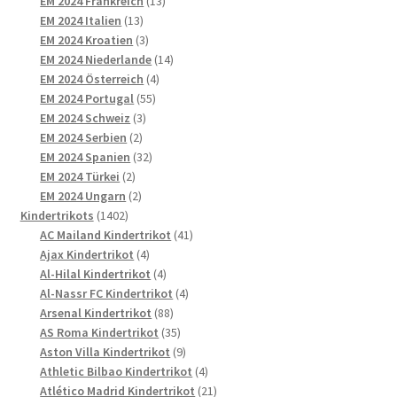
EM 2024 Frankreich
13
13
Produkte
EM 2024 Italien
13
Produkte
3
EM 2024 Kroatien
3
Produkte
14
EM 2024 Niederlande
14
4
Produkte
EM 2024 Österreich
4
55
Produkte
EM 2024 Portugal
55
3
Produkte
EM 2024 Schweiz
3
2
Produkte
EM 2024 Serbien
2
Produkte
32
EM 2024 Spanien
32
2
Produkte
EM 2024 Türkei
2
Produkte
2
EM 2024 Ungarn
2
1402
Produkte
Kindertrikots
1402
Produkte
41
AC Mailand Kindertrikot
41
4
Produkte
Ajax Kindertrikot
4
Produkte
4
Al-Hilal Kindertrikot
4
Produkte
4
Al-Nassr FC Kindertrikot
4
88
Produkte
Arsenal Kindertrikot
88
Produkte
35
AS Roma Kindertrikot
35
Produkte
9
Aston Villa Kindertrikot
9
Produkte
4
Athletic Bilbao Kindertrikot
4
Produkte
21
Atlético Madrid Kindertrikot
21