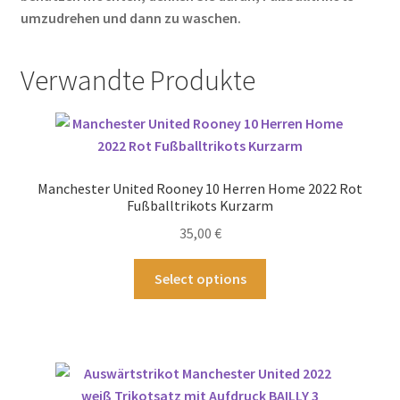
umzudrehen und dann zu waschen.
Verwandte Produkte
Manchester United Rooney 10 Herren Home 2022 Rot
Fußballtrikots Kurzarm
35,00
€
Dieses
Select options
Produkt
weist
mehrere
Varianten
auf.