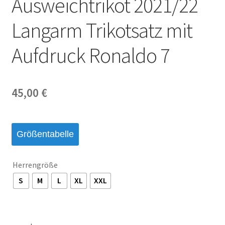
Ausweichtrikot 2021/22
Startseite – English
Langarm Trikotsatz mit
Warenkorb
Aufdruck Ronaldo 7
45,00
€
Größentabelle
Herrengröße
S
M
L
XL
XXL