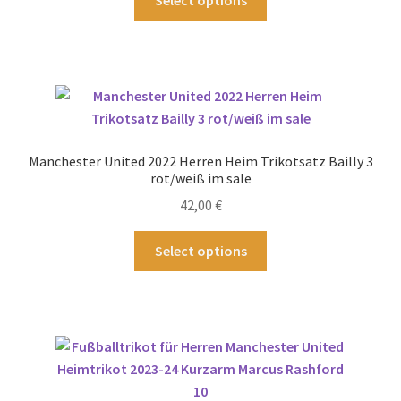
Select options
werden
Produkt
weist
mehrere
Varianten
auf.
Die
Optionen
Manchester United 2022 Herren Heim Trikotsatz Bailly 3
können
rot/weiß im sale
auf
42,00
€
der
Produktseite
Dieses
Select options
gewählt
Produkt
werden
weist
mehrere
Varianten
auf.
Die
Optionen