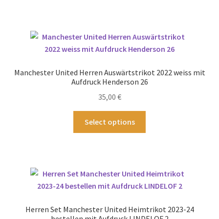
werden
weist
mehrere
Varianten
auf.
Die
Optionen
Manchester United Herren Auswärtstrikot 2022 weiss mit
können
Aufdruck Henderson 26
auf
35,00
€
der
Produktseite
Dieses
Select options
gewählt
Produkt
werden
weist
mehrere
Varianten
auf.
Die
Optionen
Herren Set Manchester United Heimtrikot 2023-24
können
bestellen mit Aufdruck LINDELOF 2