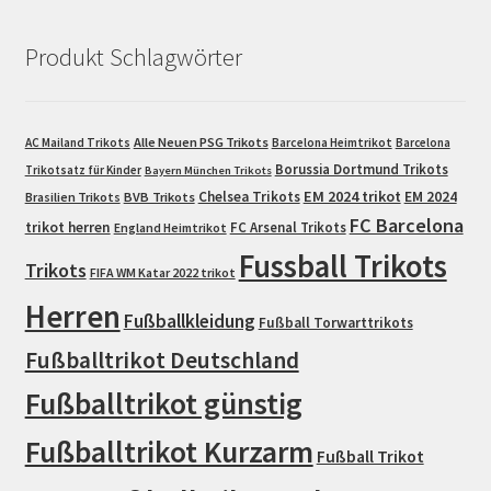
Produkt Schlagwörter
Alle Neuen PSG Trikots
AC Mailand Trikots
Barcelona Heimtrikot
Barcelona
Borussia Dortmund Trikots
Trikotsatz für Kinder
Bayern München Trikots
EM 2024 trikot
Chelsea Trikots
EM 2024
Brasilien Trikots
BVB Trikots
FC Barcelona
trikot herren
FC Arsenal Trikots
England Heimtrikot
Fussball Trikots
Trikots
FIFA WM Katar 2022 trikot
Herren
Fußballkleidung
Fußball Torwarttrikots
Fußballtrikot Deutschland
Fußballtrikot günstig
Fußballtrikot Kurzarm
Fußball Trikot