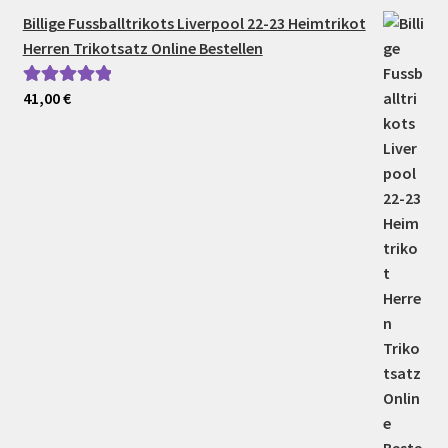
Billige Fussballtrikots Liverpool 22-23 Heimtrikot
Herren Trikotsatz Online Bestellen
41,00
€
Bewertet mit
5.00
von 5