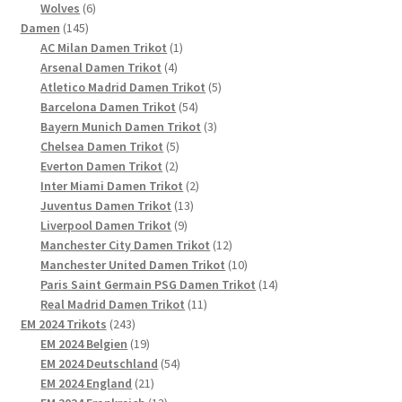
6
Produkte
Wolves
6
145
Produkte
Damen
145
Produkte
1
AC Milan Damen Trikot
1
4
Produkt
Arsenal Damen Trikot
4
Produkte
5
Atletico Madrid Damen Trikot
5
54
Produkte
Barcelona Damen Trikot
54
Produkte
3
Bayern Munich Damen Trikot
3
5
Produkte
Chelsea Damen Trikot
5
2
Produkte
Everton Damen Trikot
2
Produkte
2
Inter Miami Damen Trikot
2
13
Produkte
Juventus Damen Trikot
13
9
Produkte
Liverpool Damen Trikot
9
Produkte
12
Manchester City Damen Trikot
12
Produkte
10
Manchester United Damen Trikot
10
Produkte
14
Paris Saint Germain PSG Damen Trikot
14
11
Produkte
Real Madrid Damen Trikot
11
243
Produkte
EM 2024 Trikots
243
Produkte
19
EM 2024 Belgien
19
Produkte
54
EM 2024 Deutschland
54
21
Produkte
EM 2024 England
21
Produkte
13