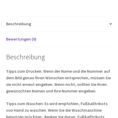
ce
wi
m
nt
e
o
ei
b
tt
ail
er
d
g
le
o
er
es
di
g
n
Beschreibung
o
t
t
er
k
Bewertungen (0)
Beschreibung
Tipps zum Drucken: Wenn der Name und die Nummer auf
dem Bild genau Ihren Wünschen entsprechen, müssen Sie
sie nicht erneut eingeben. Wenn nicht, sollten Sie Ihren
gewünschten Namen und Ihre Nummer eingeben.
Tipps zum Waschen: Es wird empfohlen, Fußballtrikots
von Hand zu waschen. Wenn Sie die Waschmaschine
benutzen möchten, denken Sie daran, Fußballtrikots