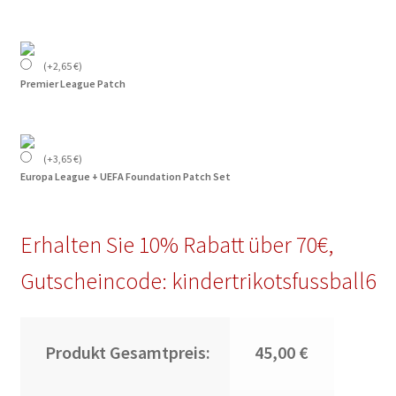
(
+
2,65
€
)
Premier League Patch
(
+
3,65
€
)
Europa League + UEFA Foundation Patch Set
Erhalten Sie 10% Rabatt über 70€,
Gutscheincode: kindertrikotsfussball6
Produkt Gesamtpreis:
45,00 €