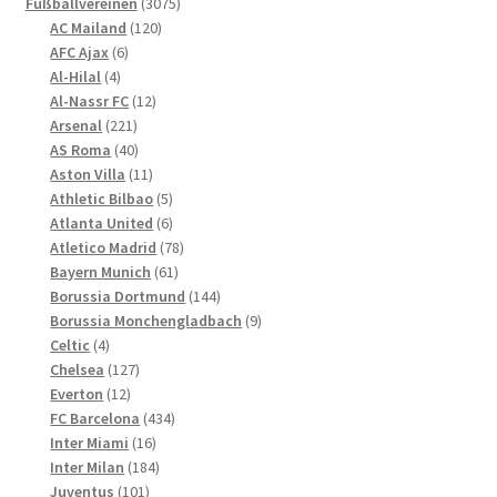
3075
Fußballvereinen
3075
Optionen
120
Produkte
AC Mailand
120
können
6
Produkte
AFC Ajax
6
4
Produkte
auf
Al-Hilal
4
Produkte
12
Al-Nassr FC
12
der
221
Produkte
Arsenal
221
Produktseite
Produkte
40
AS Roma
40
gewählt
Produkte
11
Aston Villa
11
werden
Produkte
5
Athletic Bilbao
5
Produkte
6
Atlanta United
6
Produkte
78
Atletico Madrid
78
61
Produkte
Bayern Munich
61
Produkte
144
Borussia Dortmund
144
Produkte
9
Borussia Monchengladbach
9
4
Produkte
Celtic
4
Produkte
127
Chelsea
127
12
Produkte
Everton
12
Produkte
434
FC Barcelona
434
16
Produkte
Inter Miami
16
Produkte
184
Inter Milan
184
101
Produkte
Juventus
101