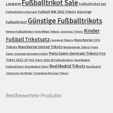
Fußballtrikot Sale
Langarm
Fußballtrikot Set
Fußball WM 2022 Trikots
Günstige
Fußballtrikots Kurzarm
Günstige Fußballtrikots
Fußballtrikot
Kinder
Herren Fußballtrikot
Inter Milan Trikots
Juventus Trikots
Fußball Trikotsatz
Manchester City
Liverpool Trikots
Trikots
Manchester United Trikots
Niederlande Trikots
Paris
Paris Saint-Germain Trikots
PSG
Saint-Germain Auswärtstrikot
Trikot 2022-23
PSG Trikot 2022-23 Fußballtrikots
Real Madrid
Real Madrid Trikots
Fußballtrikot
Real Madrid Trikot
Real Madrid
Trikotsatz für Kinder
Tottenham Hotspur Trikots
Bestbewertete Produkte