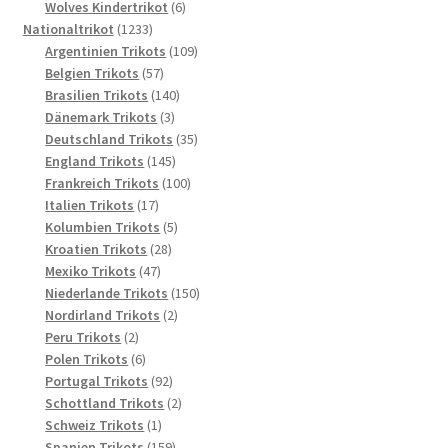
6
Produkte
Wolves Kindertrikot
6
1233
Produkte
Nationaltrikot
1233
Produkte
109
Argentinien Trikots
109
57
Produkte
Belgien Trikots
57
Produkte
140
Brasilien Trikots
140
3
Produkte
Dänemark Trikots
3
Produkte
35
Deutschland Trikots
35
145
Produkte
England Trikots
145
Produkte
100
Frankreich Trikots
100
17
Produkte
Italien Trikots
17
Produkte
5
Kolumbien Trikots
5
28
Produkte
Kroatien Trikots
28
47
Produkte
Mexiko Trikots
47
Produkte
150
Niederlande Trikots
150
2
Produkte
Nordirland Trikots
2
2
Produkte
Peru Trikots
2
Produkte
6
Polen Trikots
6
Produkte
92
Portugal Trikots
92
Produkte
2
Schottland Trikots
2
1
Produkte
Schweiz Trikots
1
Produkt
159
Spanien Trikots
159