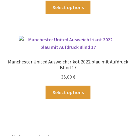
Produktseite
Dieses
Select options
gewählt
Produkt
werden
weist
mehrere
Varianten
auf.
Die
Optionen
Manchester United Ausweichtrikot 2022 blau mit Aufdruck
können
Blind 17
auf
35,00
€
der
Produktseite
Dieses
Select options
gewählt
Produkt
werden
weist
mehrere
Varianten
auf.
Die