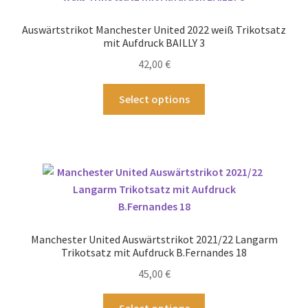
Die
Optionen
Auswärtstrikot Manchester United 2022 weiß Trikotsatz
können
mit Aufdruck BAILLY 3
auf
42,00
€
der
Produktseite
Dieses
Select options
gewählt
Produkt
werden
weist
mehrere
Varianten
auf.
Die
Optionen
können
Manchester United Auswärtstrikot 2021/22 Langarm
auf
Trikotsatz mit Aufdruck B.Fernandes 18
der
45,00
€
Produktseite
gewählt
Dieses