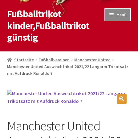
Fußballtrikot
Zur
Zum
Menü
Navigation
Inhalt
kinder,Fußballtrikot
springen
springen
günstig
Start
Startseite
Fußballvereinen
Manchester United
Manchester United Ausweichtrikot 2021/22 Langarm Trikotsatz
Blog
mit Aufdruck Ronaldo 7
Kasse
Kontaktiere uns
🔍
Mein Konto
Manchester United
Shop