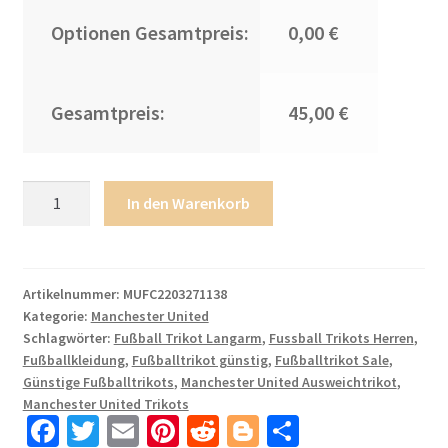
Optionen Gesamtpreis:
0,00 €
Gesamtpreis:
45,00 €
Manchester
In den Warenkorb
United
Ausweichtrikot
2021/22
Langarm
Artikelnummer:
MUFC2203271138
Kategorie:
Manchester United
Trikotsatz
Schlagwörter:
Fußball Trikot Langarm
,
Fussball Trikots Herren
,
mit
Fußballkleidung
,
Fußballtrikot günstig
,
Fußballtrikot Sale
,
Aufdruck
Günstige Fußballtrikots
,
Manchester United Ausweichtrikot
,
Ronaldo
Manchester United Trikots
7
Fa
T
E
Pi
R
Bl
T
Menge