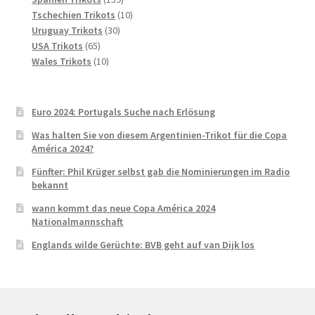
Produkte
10
Tschechien Trikots
10
30
Produkte
Uruguay Trikots
30
65
Produkte
USA Trikots
65
Produkte
10
Wales Trikots
10
Produkte
Euro 2024: Portugals Suche nach Erlösung
Was halten Sie von diesem Argentinien-Trikot für die Copa
América 2024?
Fünfter: Phil Krüger selbst gab die Nominierungen im Radio
bekannt
wann kommt das neue Copa América 2024
Nationalmannschaft
Englands wilde Gerüchte: BVB geht auf van Dijk los