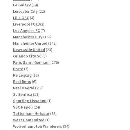
14
Produkte
LA Galaxy
14
Produkte
22
Leicester City
22
4
Produkte
Lille OSC
4
Produkte
182
Liverpool FC
182
Produkte
7
Los Angeles FC
7
Produkte
166
Manchester City
166
Produkte
242
Manchester United
242
23
Produkte
Newcastle United
23
8
Produkte
Orlando City SC
8
Produkte
276
Paris Saint-Germain
276
7
Produkte
Porto
7
Produkte
18
RB Leipzig
18
6
Produkte
Real Betis
6
Produkte
298
Real Madrid
298
13
Produkte
SL Benfica
13
Produkte
1
Sporting Lissabon
1
24
Produkt
SSC Napoli
24
Produkte
83
Tottenham Hotspur
83
1
Produkte
West Ham United
1
Produkt
34
Wolverhampton Wanderers
34