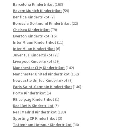
163
Produkte
Barcelona Kindertrikot
163
Produkte
59
Bayern Munich Kindertrikot
59
7
Produkte
Benfica Kindertrikot
7
Produkte
22
Borussia Dortmund Kindertrikot
22
79
Produkte
Chelsea Kindertrikot
79
16
Produkte
Everton Kindertrikot
16
Produkte
11
Inter Miami Kindertrikot
11
6
Produkte
Inter Milan Kindertrikot
6
78
Produkte
Juventus Kindertrikot
78
Produkte
59
Liverpool Kindertrikot
59
Produkte
142
Manchester City Kindertrikot
142
Produkte
152
Manchester United Kindertrikot
152
8
Produkte
Newcastle United Kindertrikot
8
Produkte
140
Paris Saint-Germain Kindertrikot
140
5
Produkte
Porto Kindertrikot
5
Produkte
1
RB Leipzig Kindertrikot
1
5
Produkt
Real Betis Kindertrikot
5
Produkte
183
Real Madrid Kindertrikot
183
2
Produkte
Sporting CP Kindertrikot
2
Produkte
36
Tottenham Hotspur Kindertrikot
36