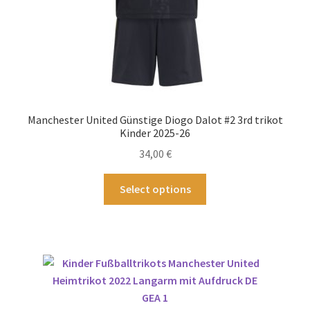
werden
Manchester United Günstige Diogo Dalot #2 3rd trikot
Kinder 2025-26
34,00
€
Dieses
Select options
Produkt
weist
mehrere
Varianten
auf.
Die
Optionen