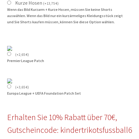
Kurze Hosen
(
+
13,75
€
)
Wenn das Bild Kurzarm + Kurze Hosen, müssen Sie keine Shorts
auswählen. Wenn das Bild nur ein kurzärmeliges Kleidungsstück zeigt
und Sie Shorts kaufen müssen, können Sie diese Option wählen.
(
+
2,65
€
)
Premier League Patch
(
+
3,65
€
)
Europa League + UEFA Foundation Patch Set
Erhalten Sie 10% Rabatt über 70€,
Gutscheincode: kindertrikotsfussball6