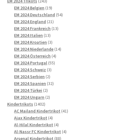
243
Produkte
EM 2024 Trikots
243
Produkte
19
EM 2024 Belgien
19
Produkte
54
EM 2024 Deutschland
54
21
Produkte
EM 2024 England
21
Produkte
13
EM 2024 Frankreich
13
13
Produkte
EM 2024 Italien
13
Produkte
3
EM 2024 Kroatien
3
Produkte
14
EM 2024 Niederlande
14
4
Produkte
EM 2024 Österreich
4
55
Produkte
EM 2024 Portugal
55
3
Produkte
EM 2024 Schweiz
3
2
Produkte
EM 2024 Serbien
2
Produkte
32
EM 2024 Spanien
32
2
Produkte
EM 2024 Türkei
2
Produkte
2
EM 2024 Ungarn
2
1402
Produkte
Kindertrikots
1402
Produkte
41
AC Mailand Kindertrikot
41
4
Produkte
Ajax Kindertrikot
4
Produkte
4
Al-Hilal Kindertrikot
4
Produkte
4
Al-Nassr FC Kindertrikot
4
88
Produkte
Arsenal Kindertrikot
88