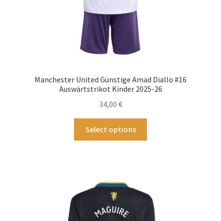
Manchester United Günstige Amad Diallo #16
Auswärtstrikot Kinder 2025-26
34,00
€
Dieses
Select options
Produkt
weist
mehrere
Varianten
auf.
Die
Optionen