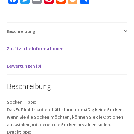
ce
wi
m
nt
e
o
ei
26
Langarm
b
tt
ail
er
d
g
le
(+
o
er
es
di
g
n
kurze
Beschreibung
o
t
t
er
hosen)
Menge
k
Zusätzliche Informationen
Bewertungen (0)
Beschreibung
Socken Tipps:
Das Fußballtrikot enthält standardmäßig keine Socken.
Wenn Sie die Socken möchten, können Sie die Optionen
auswählen, mit denen die Socken bezahlen sollen.
Drucktipps: