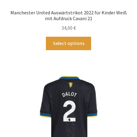
Die
Optionen
Manchester United Auswärtstrikot 2022 für Kinder Weiß
können
mit Aufdruck Cavani 21
auf
34,00
€
der
Produktseite
Dieses
Select options
gewählt
Produkt
werden
weist
mehrere
Varianten
auf.
Die
Optionen
können
auf
der
Produktseite
gewählt