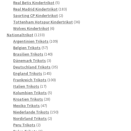
5
Produkt
Real Betis Kindertrikot
5
Produkte
183
Real Madrid Kindertrikot
183
2
Produkte
Sporting CP Kindertrikot
2
Produkte
36
Tottenham Hotspur Kindertrikot
36
6
Produkte
Wolves Kindertrikot
6
1233
Produkte
Nationaltrikot
1233
Produkte
109
Argentinien Trikots
109
57
Produkte
Belgien Trikots
57
Produkte
140
Brasilien Trikots
140
3
Produkte
Dänemark Trikots
3
Produkte
35
Deutschland Trikots
35
145
Produkte
England Trikots
145
Produkte
100
Frankreich Trikots
100
17
Produkte
Italien Trikots
17
Produkte
5
Kolumbien Trikots
5
28
Produkte
Kroatien Trikots
28
47
Produkte
Mexiko Trikots
47
Produkte
150
Niederlande Trikots
150
2
Produkte
Nordirland Trikots
2
2
Produkte
Peru Trikots
2
Produkte
6