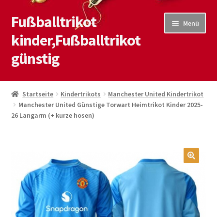
Fußballtrikot
Zur
Zum
Menü
Navigation
Inhalt
kinder,Fußballtrikot
springen
springen
günstig
Start
Startseite
Kindertrikots
Manchester United Kindertrikot
Manchester United Günstige Torwart Heimtrikot Kinder 2025-
Blog
26 Langarm (+ kurze hosen)
Kasse
Kontaktiere uns
🔍
Mein Konto
Shop