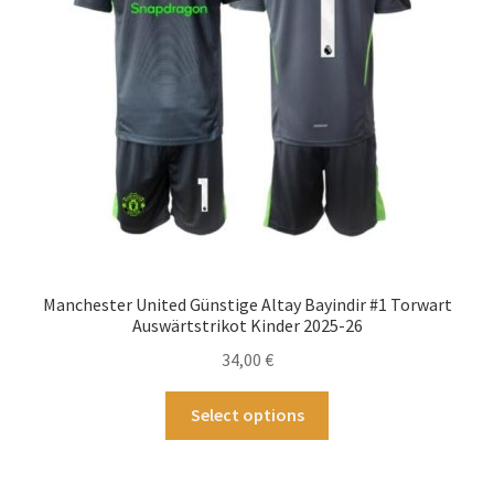
auf
der
Produktseite
gewählt
werden
Manchester United Günstige Altay Bayindir #1 Torwart
Auswärtstrikot Kinder 2025-26
34,00
€
Dieses
Select options
Produkt
weist
mehrere