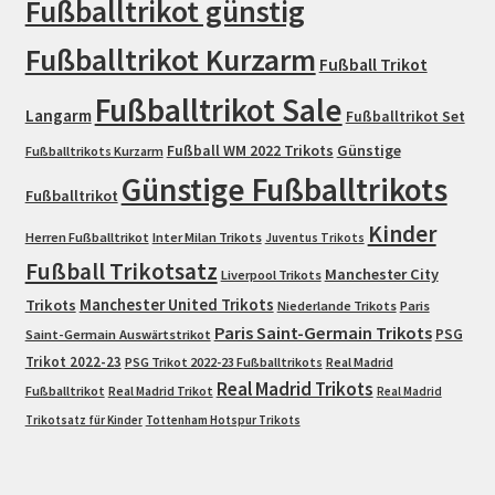
Fußballtrikot günstig
Fußballtrikot Kurzarm
Fußball Trikot
Fußballtrikot Sale
Langarm
Fußballtrikot Set
Fußball WM 2022 Trikots
Günstige
Fußballtrikots Kurzarm
Günstige Fußballtrikots
Fußballtrikot
Kinder
Herren Fußballtrikot
Inter Milan Trikots
Juventus Trikots
Fußball Trikotsatz
Manchester City
Liverpool Trikots
Trikots
Manchester United Trikots
Niederlande Trikots
Paris
Paris Saint-Germain Trikots
PSG
Saint-Germain Auswärtstrikot
Trikot 2022-23
PSG Trikot 2022-23 Fußballtrikots
Real Madrid
Real Madrid Trikots
Fußballtrikot
Real Madrid Trikot
Real Madrid
Trikotsatz für Kinder
Tottenham Hotspur Trikots