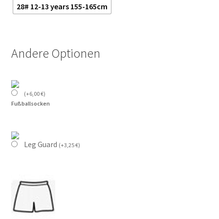
28# 12-13 years 155-165cm
Andere Optionen
(
+
6,00
€
)
Fußballsocken
Leg Guard
(
+
3,25
€
)