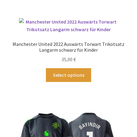
weist
mehrere
Varianten
auf.
Die
Optionen
Manchester United 2022 Auswärts Torwart Trikotsatz
können
Langarm schwarz für Kinder
auf
35,00
€
der
Produktseite
Dieses
Select options
gewählt
Produkt
werden
weist
mehrere
Varianten
auf.
Die
Optionen
können