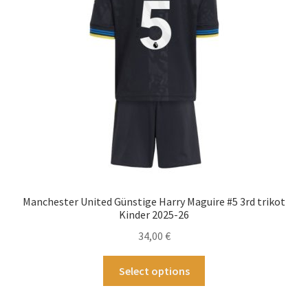
können
auf
der
Produktseite
gewählt
werden
Manchester United Günstige Harry Maguire #5 3rd trikot
Kinder 2025-26
34,00
€
Dieses
Select options
Produkt
weist