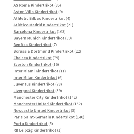
Produkte
35
AS Roma Kindertrikot
35
Produkte
9
Aston Villa Kindertrikot
9
Produkte
4
Athletic Bilbao Kindertrikot
4
Produkte
21
Atlético Madrid Kindertrikot
21
163
Produkte
Barcelona Kindertrikot
163
Produkte
59
Bayern Munich Kindertrikot
59
7
Produkte
Benfica Kindertrikot
7
Produkte
22
Borussia Dortmund Kindertrikot
22
79
Produkte
Chelsea Kindertrikot
79
16
Produkte
Everton Kindertrikot
16
Produkte
11
Inter Miami Kindertrikot
11
6
Produkte
Inter Milan Kindertrikot
6
78
Produkte
Juventus Kindertrikot
78
Produkte
59
Liverpool Kindertrikot
59
Produkte
142
Manchester City Kindertrikot
142
Produkte
152
Manchester United Kindertrikot
152
8
Produkte
Newcastle United Kindertrikot
8
Produkte
140
Paris Saint-Germain Kindertrikot
140
5
Produkte
Porto Kindertrikot
5
Produkte
1
RB Leipzig Kindertrikot
1