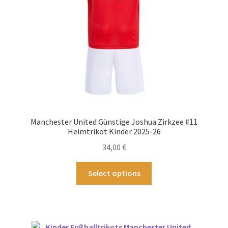
Produktseite
gewählt
werden
Manchester United Günstige Joshua Zirkzee #11
Heimtrikot Kinder 2025-26
34,00
€
Dieses
Select options
Produkt
weist
mehrere
Varianten