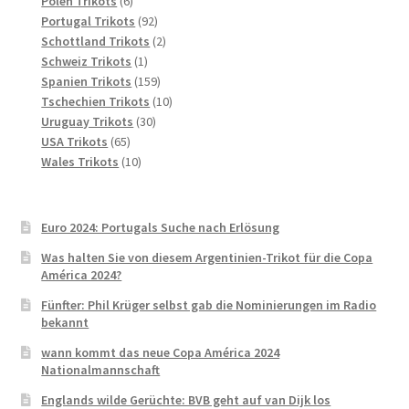
Polen Trikots
6
Produkte
92
Portugal Trikots
92
Produkte
2
Schottland Trikots
2
1
Produkte
Schweiz Trikots
1
Produkt
159
Spanien Trikots
159
Produkte
10
Tschechien Trikots
10
30
Produkte
Uruguay Trikots
30
65
Produkte
USA Trikots
65
Produkte
10
Wales Trikots
10
Produkte
Euro 2024: Portugals Suche nach Erlösung
Was halten Sie von diesem Argentinien-Trikot für die Copa
América 2024?
Fünfter: Phil Krüger selbst gab die Nominierungen im Radio
bekannt
wann kommt das neue Copa América 2024
Nationalmannschaft
Englands wilde Gerüchte: BVB geht auf van Dijk los