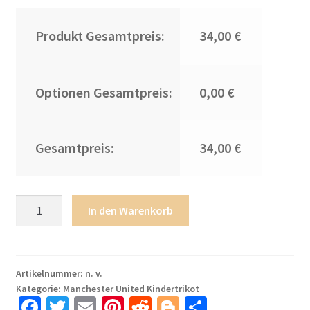
Produkt Gesamtpreis:
34,00 €
Optionen Gesamtpreis:
0,00 €
Gesamtpreis:
34,00 €
Manchester
In den Warenkorb
United
Günstige
Torwart
Heimtrikot
Artikelnummer:
n. v.
Kategorie:
Manchester United Kindertrikot
Kinder
Fa
T
E
Pi
R
Bl
T
2025-