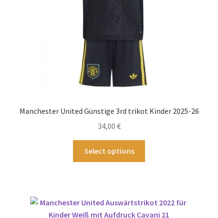
Produktseite
gewählt
werden
Manchester United Günstige 3rd trikot Kinder 2025-26
34,00
€
Dieses
Select options
Produkt
weist
mehrere
Varianten
auf.