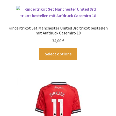
Varianten
auf.
Die
Optionen
Kindertrikot Set Manchester United 3rd trikot bestellen
können
mit Aufdruck Casemiro 18
auf
34,00
€
der
Produktseite
Dieses
Select options
gewählt
Produkt
werden
weist
mehrere
Varianten
auf.
Die
Optionen
können
auf
der