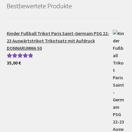
Bestbewertete Produkte
Kinder Fußball Trikot Paris Saint-Germain PSG 22-
23 Auswärtstrikot Trikotsatz mit Aufdruck
DONNARUMMA 50
35,00
€
Bewertet mit
5.00
von 5