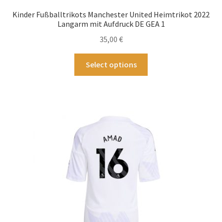
können
Kinder Fußballtrikots Manchester United Heimtrikot 2022
auf
Langarm mit Aufdruck DE GEA 1
der
35,00
€
Produktseite
gewählt
Dieses
Select options
werden
Produkt
weist
mehrere
Varianten
auf.
Die
Optionen
können
auf
der
Produktseite
gewählt
werden