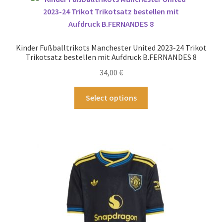
auf.
Die
Optionen
können
Kinder Fußballtrikots Manchester United 2023-24 Trikot
auf
Trikotsatz bestellen mit Aufdruck B.FERNANDES 8
der
34,00
€
Produktseite
gewählt
Dieses
Select options
werden
Produkt
weist
mehrere
Varianten
auf.
Die
Optionen
können
auf
der