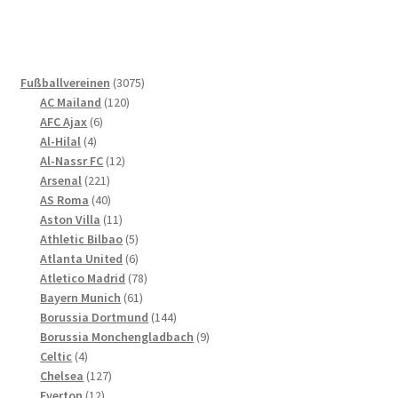
mehrere
Varianten
auf.
Die
3075
Fußballvereinen
3075
Optionen
120
Produkte
AC Mailand
120
können
6
Produkte
AFC Ajax
6
4
Produkte
auf
Al-Hilal
4
Produkte
12
Al-Nassr FC
12
der
221
Produkte
Arsenal
221
Produktseite
Produkte
40
AS Roma
40
gewählt
Produkte
11
Aston Villa
11
werden
Produkte
5
Athletic Bilbao
5
Produkte
6
Atlanta United
6
Produkte
78
Atletico Madrid
78
61
Produkte
Bayern Munich
61
Produkte
144
Borussia Dortmund
144
Produkte
9
Borussia Monchengladbach
9
4
Produkte
Celtic
4
Produkte
127
Chelsea
127
12
Produkte
Everton
12