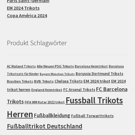
Paris Saint-Germain
EM 2024 Trikots
Copa América 2024
Produkt Schlagwörter
Alle Neuen PSG Trikots
AC Mailand Trikots
Barcelona Heimtrikot
Barcelona
Borussia Dortmund Trikots
Trikotsatz für Kinder
Bayern München Trikots
EM 2024 trikot
Chelsea Trikots
EM 2024
Brasilien Trikots
BVB Trikots
FC Barcelona
trikot herren
FC Arsenal Trikots
England Heimtrikot
Fussball Trikots
Trikots
FIFA WM Katar 2022 trikot
Herren
Fußballkleidung
Fußball Torwarttrikots
Fußballtrikot Deutschland