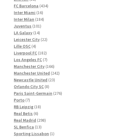
Produkte
434
FC Barcelona
434
16
Produkte
Inter Miami
16
Produkte
184
Inter Milan
184
101
Produkte
Juventus
101
14
Produkte
LA Galaxy
14
Produkte
22
Leicester City
22
4
Produkte
Lille OSC
4
Produkte
182
Liverpool FC
182
Produkte
7
Los Angeles FC
7
Produkte
166
Manchester City
166
Produkte
242
Manchester United
242
23
Produkte
Newcastle United
23
8
Produkte
Orlando City SC
8
Produkte
276
Paris Saint-Germain
276
7
Produkte
Porto
7
Produkte
18
RB Leipzig
18
6
Produkte
Real Betis
6
Produkte
298
Real Madrid
298
13
Produkte
SL Benfica
13
Produkte
1
Sporting Lissabon
1