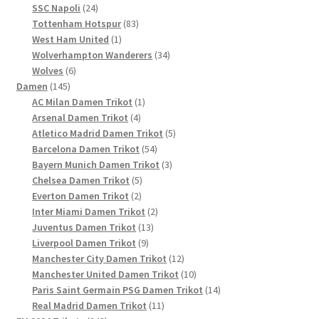
24
Produkt
SSC Napoli
24
Produkte
83
Tottenham Hotspur
83
1
Produkte
West Ham United
1
Produkt
34
Wolverhampton Wanderers
34
6
Produkte
Wolves
6
145
Produkte
Damen
145
Produkte
1
AC Milan Damen Trikot
1
4
Produkt
Arsenal Damen Trikot
4
Produkte
5
Atletico Madrid Damen Trikot
5
54
Produkte
Barcelona Damen Trikot
54
Produkte
3
Bayern Munich Damen Trikot
3
5
Produkte
Chelsea Damen Trikot
5
2
Produkte
Everton Damen Trikot
2
Produkte
2
Inter Miami Damen Trikot
2
13
Produkte
Juventus Damen Trikot
13
9
Produkte
Liverpool Damen Trikot
9
Produkte
12
Manchester City Damen Trikot
12
Produkte
10
Manchester United Damen Trikot
10
Produkte
14
Paris Saint Germain PSG Damen Trikot
14
11
Produkte
Real Madrid Damen Trikot
11