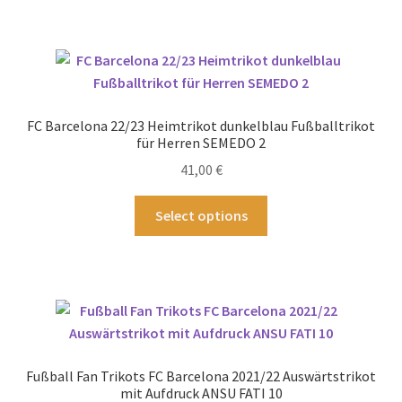
mehrere
Varianten
auf.
Die
Optionen
FC Barcelona 22/23 Heimtrikot dunkelblau Fußballtrikot
können
für Herren SEMEDO 2
auf
41,00
€
der
Produktseite
Dieses
Select options
gewählt
Produkt
werden
weist
mehrere
Varianten
auf.
Die
Optionen
Fußball Fan Trikots FC Barcelona 2021/22 Auswärtstrikot
können
mit Aufdruck ANSU FATI 10