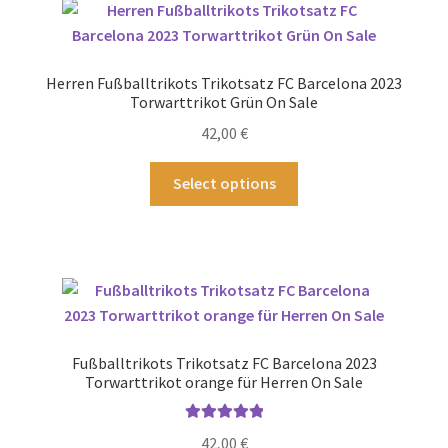
auf.
Die
Optionen
Herren Fußballtrikots Trikotsatz FC Barcelona 2023
können
Torwarttrikot Grün On Sale
auf
42,00
€
der
Produktseite
Dieses
Select options
gewählt
Produkt
werden
weist
mehrere
Varianten
auf.
Die
Optionen
Fußballtrikots Trikotsatz FC Barcelona 2023
können
Torwarttrikot orange für Herren On Sale
auf
der
Bewertet mit
42,00
€
Produktseite