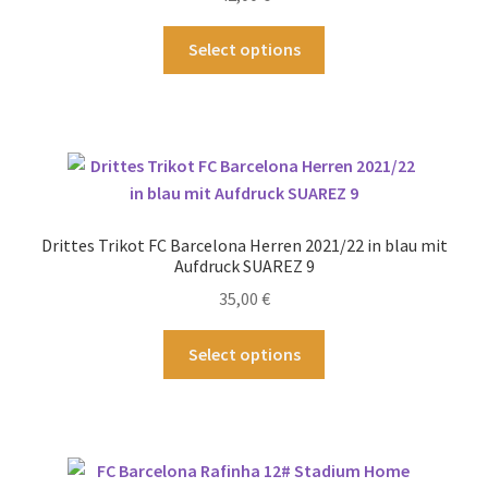
5.00
von 5
gewählt
Dieses
Select options
werden
Produkt
weist
mehrere
Varianten
auf.
Die
Optionen
Drittes Trikot FC Barcelona Herren 2021/22 in blau mit
können
Aufdruck SUAREZ 9
auf
35,00
€
der
Produktseite
Dieses
Select options
gewählt
Produkt
werden
weist
mehrere
Varianten
auf.