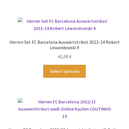
weist
mehrere
Varianten
auf.
Die
Optionen
Herren Set FC Barcelona Auswärtstrikot 2023-24 Robert
können
Lewandowski 9
auf
42,00
€
der
Produktseite
Dieses
Select options
gewählt
Produkt
werden
weist
mehrere
Varianten
auf.
Die
Optionen
können