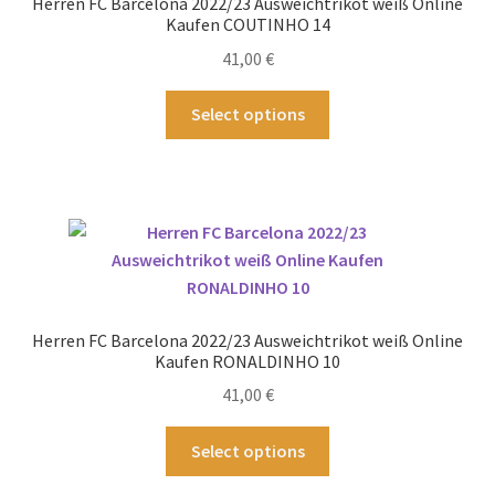
Herren FC Barcelona 2022/23 Ausweichtrikot weiß Online
auf
Kaufen COUTINHO 14
der
41,00
€
Produktseite
gewählt
Dieses
Select options
werden
Produkt
weist
mehrere
Varianten
auf.
Die
Optionen
können
Herren FC Barcelona 2022/23 Ausweichtrikot weiß Online
auf
Kaufen RONALDINHO 10
der
41,00
€
Produktseite
gewählt
Dieses
Select options
werden
Produkt
weist