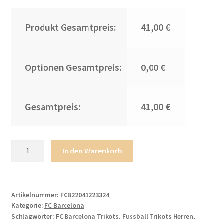
Produkt Gesamtpreis:
41,00 €
Optionen Gesamtpreis:
0,00 €
Gesamtpreis:
41,00 €
Neuen
In den Warenkorb
FC
Barcelona
Trikots
2022/23
Artikelnummer:
FCB22041223324
Kategorie:
FC Barcelona
Schwarz
Schlagwörter:
FC Barcelona Trikots
,
Fussball Trikots Herren
,
Gold