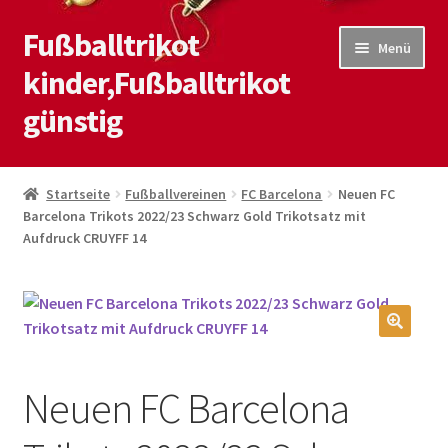
Fußballtrikot
Zur
Zum
Menü
Navigation
Inhalt
kinder,Fußballtrikot
springen
springen
günstig
Start
Startseite
Fußballvereinen
FC Barcelona
Neuen FC
Barcelona Trikots 2022/23 Schwarz Gold Trikotsatz mit
Blog
Aufdruck CRUYFF 14
Kasse
Kontaktiere uns
🔍
Mein Konto
Neuen FC Barcelona
Shop