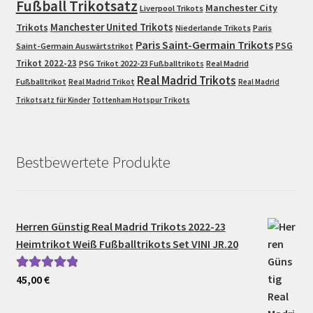
Fußball Trikotsatz
Manchester City
Liverpool Trikots
Trikots
Manchester United Trikots
Niederlande Trikots
Paris
Paris Saint-Germain Trikots
PSG
Saint-Germain Auswärtstrikot
Trikot 2022-23
PSG Trikot 2022-23 Fußballtrikots
Real Madrid
Real Madrid Trikots
Fußballtrikot
Real Madrid Trikot
Real Madrid
Trikotsatz für Kinder
Tottenham Hotspur Trikots
Bestbewertete Produkte
Herren Günstig Real Madrid Trikots 2022-23
Heimtrikot Weiß Fußballtrikots Set VINI JR.20
45,00
€
Bewertet mit
5.00
von 5