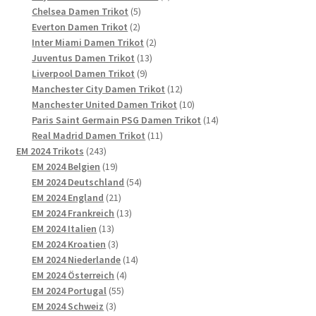
5
Produkte
Chelsea Damen Trikot
5
2
Produkte
Everton Damen Trikot
2
Produkte
2
Inter Miami Damen Trikot
2
13
Produkte
Juventus Damen Trikot
13
9
Produkte
Liverpool Damen Trikot
9
Produkte
12
Manchester City Damen Trikot
12
Produkte
10
Manchester United Damen Trikot
10
Produkte
14
Paris Saint Germain PSG Damen Trikot
14
11
Produkte
Real Madrid Damen Trikot
11
243
Produkte
EM 2024 Trikots
243
Produkte
19
EM 2024 Belgien
19
Produkte
54
EM 2024 Deutschland
54
21
Produkte
EM 2024 England
21
Produkte
13
EM 2024 Frankreich
13
13
Produkte
EM 2024 Italien
13
Produkte
3
EM 2024 Kroatien
3
Produkte
14
EM 2024 Niederlande
14
4
Produkte
EM 2024 Österreich
4
55
Produkte
EM 2024 Portugal
55
3
Produkte
EM 2024 Schweiz
3