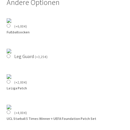
Andere Optionen
(
+
6,00
€
)
Fußballsocken
Leg Guard
(
+
3,25
€
)
(
+
2,00
€
)
La Liga Patch
(
+
4,00
€
)
UCL Starball 5 Times Winner + UEFA Foundation Patch Set