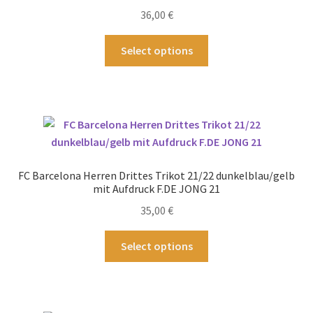
auf
36,00
€
der
Produktseite
Dieses
Select options
gewählt
Produkt
werden
weist
mehrere
Varianten
auf.
Die
Optionen
FC Barcelona Herren Drittes Trikot 21/22 dunkelblau/gelb
können
mit Aufdruck F.DE JONG 21
auf
35,00
€
der
Produktseite
Dieses
Select options
gewählt
Produkt
werden
weist
mehrere
Varianten