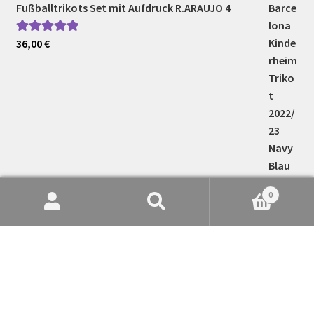
Fußballtrikots Set mit Aufdruck R.ARAUJO 4
36,00
€
Bewertet mit
5.00
von 5
0
Suche
Suchen
nach: