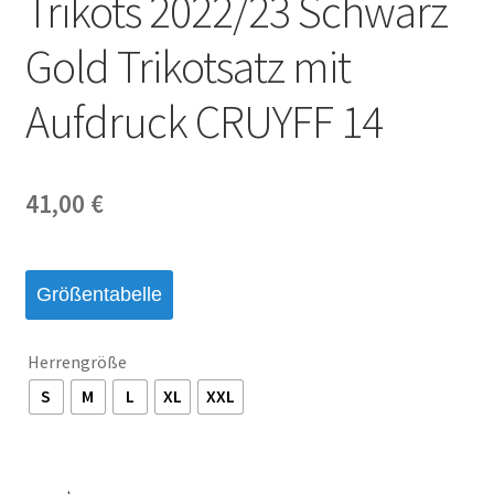
Trikots 2022/23 Schwarz
Startseite – English
Gold Trikotsatz mit
Warenkorb
Aufdruck CRUYFF 14
41,00
€
Größentabelle
Herrengröße
S
M
L
XL
XXL