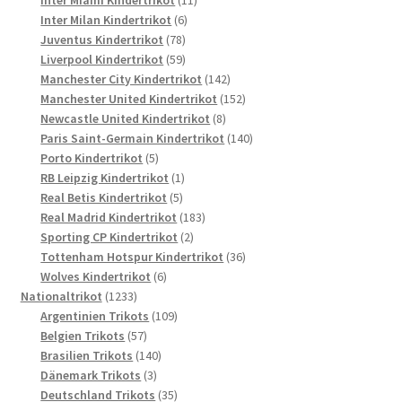
Inter Miami Kindertrikot
11
6
Produkte
Inter Milan Kindertrikot
6
78
Produkte
Juventus Kindertrikot
78
Produkte
59
Liverpool Kindertrikot
59
Produkte
142
Manchester City Kindertrikot
142
Produkte
152
Manchester United Kindertrikot
152
8
Produkte
Newcastle United Kindertrikot
8
Produkte
140
Paris Saint-Germain Kindertrikot
140
5
Produkte
Porto Kindertrikot
5
Produkte
1
RB Leipzig Kindertrikot
1
5
Produkt
Real Betis Kindertrikot
5
Produkte
183
Real Madrid Kindertrikot
183
2
Produkte
Sporting CP Kindertrikot
2
Produkte
36
Tottenham Hotspur Kindertrikot
36
6
Produkte
Wolves Kindertrikot
6
1233
Produkte
Nationaltrikot
1233
Produkte
109
Argentinien Trikots
109
57
Produkte
Belgien Trikots
57
Produkte
140
Brasilien Trikots
140
3
Produkte
Dänemark Trikots
3
Produkte
35
Deutschland Trikots
35