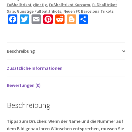
Fußballtrikot günstig
,
Fußballtrikot Kurzarm
,
Fußballtrikot
Trikotsatz
Sale
,
Günstige Fußballtrikots
,
Neuen FC Barcelona Trikots
mit
Fa
T
E
Pi
R
Bl
T
Aufdruck
ce
wi
m
nt
e
o
ei
CRUYFF
b
tt
ail
er
d
g
le
14
Menge
o
er
es
di
g
n
Beschreibung
o
t
t
er
k
Zusätzliche Informationen
Bewertungen (0)
Beschreibung
Tipps zum Drucken: Wenn der Name und die Nummer auf
dem Bild genau Ihren Wünschen entsprechen, müssen Sie