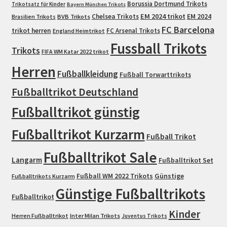
Borussia Dortmund Trikots
Trikotsatz für Kinder
Bayern München Trikots
EM 2024 trikot
Chelsea Trikots
EM 2024
Brasilien Trikots
BVB Trikots
FC Barcelona
trikot herren
FC Arsenal Trikots
England Heimtrikot
Fussball Trikots
Trikots
FIFA WM Katar 2022 trikot
Herren
Fußballkleidung
Fußball Torwarttrikots
Fußballtrikot Deutschland
Fußballtrikot günstig
Fußballtrikot Kurzarm
Fußball Trikot
Fußballtrikot Sale
Langarm
Fußballtrikot Set
Fußball WM 2022 Trikots
Günstige
Fußballtrikots Kurzarm
Günstige Fußballtrikots
Fußballtrikot
Kinder
Herren Fußballtrikot
Inter Milan Trikots
Juventus Trikots