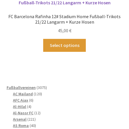
Die
Optionen
FC Barcelona Rafinha 12# Stadium Home Fußball-Trikots
können
21/22 Langarm + Kurze Hosen
auf
45,00
€
der
Produktseite
Dieses
Select options
gewählt
Produkt
werden
weist
mehrere
Varianten
auf.
Die
3075
Fußballvereinen
3075
Optionen
120
Produkte
AC Mailand
120
können
6
Produkte
AFC Ajax
6
4
Produkte
auf
Al-Hilal
4
Produkte
12
Al-Nassr FC
12
der
221
Produkte
Arsenal
221
Produktseite
Produkte
40
AS Roma
40
gewählt