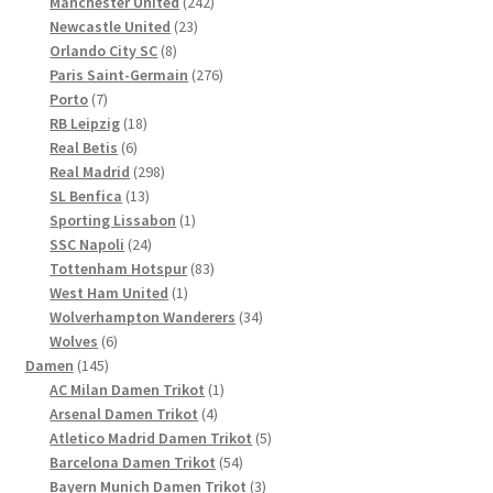
Produkte
242
Manchester United
242
23
Produkte
Newcastle United
23
8
Produkte
Orlando City SC
8
Produkte
276
Paris Saint-Germain
276
7
Produkte
Porto
7
Produkte
18
RB Leipzig
18
6
Produkte
Real Betis
6
Produkte
298
Real Madrid
298
13
Produkte
SL Benfica
13
Produkte
1
Sporting Lissabon
1
24
Produkt
SSC Napoli
24
Produkte
83
Tottenham Hotspur
83
1
Produkte
West Ham United
1
Produkt
34
Wolverhampton Wanderers
34
6
Produkte
Wolves
6
145
Produkte
Damen
145
Produkte
1
AC Milan Damen Trikot
1
4
Produkt
Arsenal Damen Trikot
4
Produkte
5
Atletico Madrid Damen Trikot
5
54
Produkte
Barcelona Damen Trikot
54
Produkte
3
Bayern Munich Damen Trikot
3