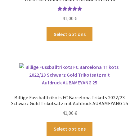
Bewertet mit
41,00
€
5.00
von 5
Dieses
Select options
Produkt
weist
mehrere
Varianten
auf.
Die
Optionen
können
Billige Fussballtrikots FC Barcelona Trikots 2022/23
auf
Schwarz Gold Trikotsatz mit Aufdruck AUBAMEYANG 25
der
41,00
€
Produktseite
gewählt
Dieses
Select options
werden
Produkt