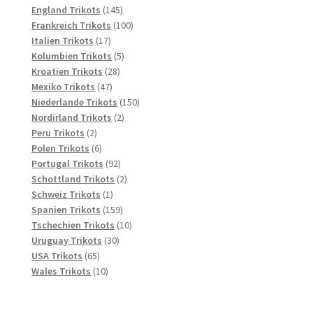
145
Produkte
England Trikots
145
Produkte
100
Frankreich Trikots
100
17
Produkte
Italien Trikots
17
Produkte
5
Kolumbien Trikots
5
28
Produkte
Kroatien Trikots
28
47
Produkte
Mexiko Trikots
47
Produkte
150
Niederlande Trikots
150
2
Produkte
Nordirland Trikots
2
2
Produkte
Peru Trikots
2
Produkte
6
Polen Trikots
6
Produkte
92
Portugal Trikots
92
Produkte
2
Schottland Trikots
2
1
Produkte
Schweiz Trikots
1
Produkt
159
Spanien Trikots
159
Produkte
10
Tschechien Trikots
10
30
Produkte
Uruguay Trikots
30
65
Produkte
USA Trikots
65
Produkte
10
Wales Trikots
10
Produkte