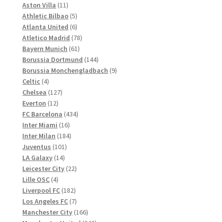
Produkte
11
Aston Villa
11
werden
Produkte
5
Athletic Bilbao
5
Produkte
6
Atlanta United
6
Produkte
78
Atletico Madrid
78
61
Produkte
Bayern Munich
61
Produkte
144
Borussia Dortmund
144
Produkte
9
Borussia Monchengladbach
9
4
Produkte
Celtic
4
Produkte
127
Chelsea
127
12
Produkte
Everton
12
Produkte
434
FC Barcelona
434
16
Produkte
Inter Miami
16
Produkte
184
Inter Milan
184
101
Produkte
Juventus
101
14
Produkte
LA Galaxy
14
Produkte
22
Leicester City
22
4
Produkte
Lille OSC
4
Produkte
182
Liverpool FC
182
Produkte
7
Los Angeles FC
7
Produkte
166
Manchester City
166