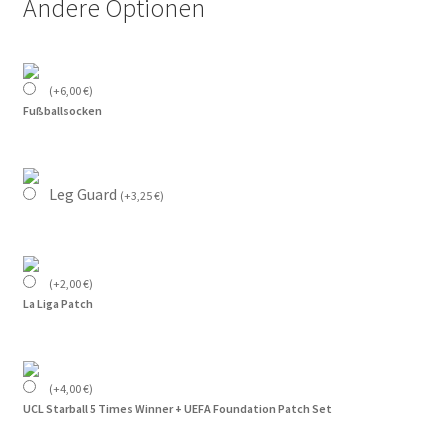
Andere Optionen
(
+
6,00
€
)
Fußballsocken
Leg Guard
(
+
3,25
€
)
(
+
2,00
€
)
La Liga Patch
(
+
4,00
€
)
UCL Starball 5 Times Winner + UEFA Foundation Patch Set