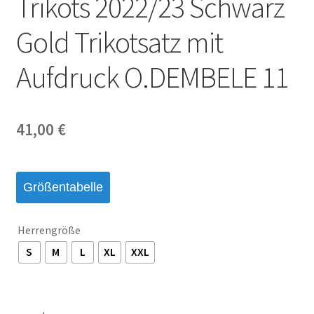
Trikots 2022/23 Schwarz
Startseite – English
Gold Trikotsatz mit
Warenkorb
Aufdruck O.DEMBELE 11
41,00
€
Größentabelle
Herrengröße
S
M
L
XL
XXL