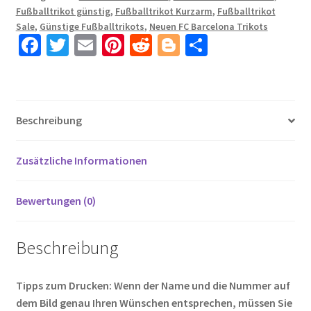
Fußballtrikot günstig
,
Fußballtrikot Kurzarm
,
Fußballtrikot
Trikotsatz
Sale
,
Günstige Fußballtrikots
,
Neuen FC Barcelona Trikots
mit
Fa
T
E
Pi
R
Bl
T
Aufdruck
ce
wi
m
nt
e
o
ei
O.DEMBELE
b
tt
ail
er
d
g
le
11
Menge
o
er
es
di
g
n
Beschreibung
o
t
t
er
k
Zusätzliche Informationen
Bewertungen (0)
Beschreibung
Tipps zum Drucken: Wenn der Name und die Nummer auf
dem Bild genau Ihren Wünschen entsprechen, müssen Sie