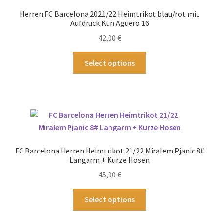
Optionen
Herren FC Barcelona 2021/22 Heimtrikot blau/rot mit
können
Aufdruck Kun Agüero 16
auf
42,00
€
der
Produktseite
Dieses
Select options
gewählt
Produkt
werden
weist
mehrere
Varianten
auf.
Die
Optionen
FC Barcelona Herren Heimtrikot 21/22 Miralem Pjanic 8#
können
Langarm + Kurze Hosen
auf
45,00
€
der
Produktseite
Dieses
Select options
gewählt
Produkt
werden
weist