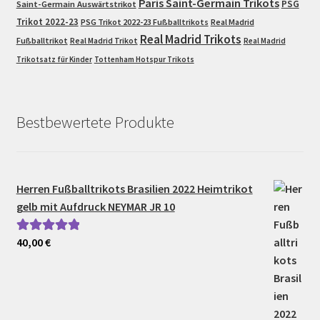
Paris Saint-Germain Trikots
PSG
Saint-Germain Auswärtstrikot
Trikot 2022-23
PSG Trikot 2022-23 Fußballtrikots
Real Madrid
Real Madrid Trikots
Fußballtrikot
Real Madrid Trikot
Real Madrid
Trikotsatz für Kinder
Tottenham Hotspur Trikots
Bestbewertete Produkte
Herren Fußballtrikots Brasilien 2022 Heimtrikot
gelb mit Aufdruck NEYMAR JR 10
40,00
€
Bewertet mit
5.00
von 5