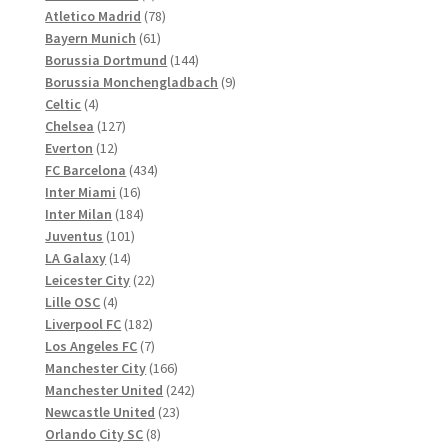
Produkte
78
Atletico Madrid
78
61
Produkte
Bayern Munich
61
Produkte
144
Borussia Dortmund
144
Produkte
9
Borussia Monchengladbach
9
4
Produkte
Celtic
4
Produkte
127
Chelsea
127
12
Produkte
Everton
12
Produkte
434
FC Barcelona
434
16
Produkte
Inter Miami
16
Produkte
184
Inter Milan
184
101
Produkte
Juventus
101
14
Produkte
LA Galaxy
14
Produkte
22
Leicester City
22
4
Produkte
Lille OSC
4
Produkte
182
Liverpool FC
182
Produkte
7
Los Angeles FC
7
Produkte
166
Manchester City
166
Produkte
242
Manchester United
242
23
Produkte
Newcastle United
23
8
Produkte
Orlando City SC
8