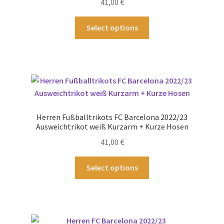
41,00
€
Dieses
Select options
Produkt
weist
mehrere
Varianten
auf.
Die
Optionen
Herren Fußballtrikots FC Barcelona 2022/23
können
Ausweichtrikot weiß Kurzarm + Kurze Hosen
auf
41,00
€
der
Produktseite
Dieses
Select options
gewählt
Produkt
werden
weist
mehrere
Varianten