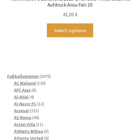
können
Aufdruck Ansu Fati 10
auf
41,00
€
der
Produktseite
Dieses
Select options
gewählt
Produkt
werden
weist
mehrere
Varianten
auf.
Die
3075
Fußballvereinen
3075
Optionen
120
Produkte
AC Mailand
120
können
6
Produkte
AFC Ajax
6
4
Produkte
auf
Al-Hilal
4
Produkte
12
Al-Nassr FC
12
der
221
Produkte
Arsenal
221
Produktseite
Produkte
40
AS Roma
40
gewählt
Produkte
11
Aston Villa
11
werden
Produkte
5
Athletic Bilbao
5
Produkte
6
Atlanta United
6