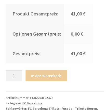
Produkt Gesamtpreis:
41,00 €
Optionen Gesamtpreis:
0,00 €
Gesamtpreis:
41,00 €
Neuen
In den Warenkorb
FC
Barcelona
Trikots
2022/23
Artikelnummer:
FCB2204122322
Kategorie:
FC Barcelona
Schwarz
Schlagwörter:
FC Barcelona Trikots
,
Fussball Trikots Herren
,
Gold