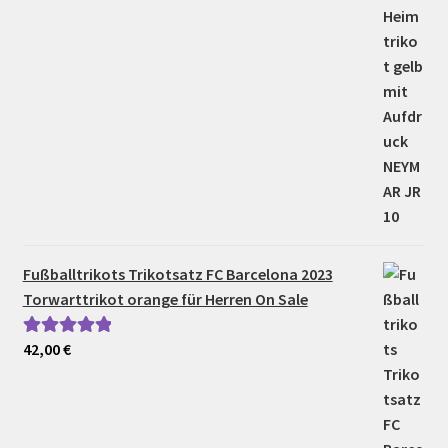
Fußballtrikots Trikotsatz FC Barcelona 2023
Torwarttrikot orange für Herren On Sale
42,00
€
Bewertet mit
5.00
von 5