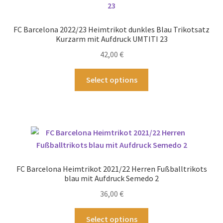
Optionen
können
FC Barcelona 2022/23 Heimtrikot dunkles Blau Trikotsatz
auf
Kurzarm mit Aufdruck UMTITI 23
der
42,00
€
Produktseite
gewählt
Dieses
Select options
werden
Produkt
weist
mehrere
Varianten
auf.
Die
Optionen
FC Barcelona Heimtrikot 2021/22 Herren Fußballtrikots
können
blau mit Aufdruck Semedo 2
auf
36,00
€
der
Produktseite
Dieses
Select options