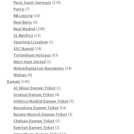
Produkte
276
Paris Saint-Germain
276
7
Produkte
Porto
7
Produkte
18
RB Leipzig
18
6
Produkte
Real Betis
6
Produkte
298
Real Madrid
298
13
Produkte
SL Benfica
13
Produkte
1
Sporting Lissabon
1
24
Produkt
SSC Napoli
24
Produkte
83
Tottenham Hotspur
83
1
Produkte
West Ham United
1
Produkt
34
Wolverhampton Wanderers
34
6
Produkte
Wolves
6
145
Produkte
Damen
145
Produkte
1
AC Milan Damen Trikot
1
4
Produkt
Arsenal Damen Trikot
4
Produkte
5
Atletico Madrid Damen Trikot
5
54
Produkte
Barcelona Damen Trikot
54
Produkte
3
Bayern Munich Damen Trikot
3
5
Produkte
Chelsea Damen Trikot
5
2
Produkte
Everton Damen Trikot
2
Produkte
2
Inter Miami Damen Trikot
2