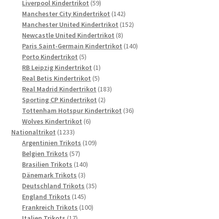
Produkte
59
Liverpool Kindertrikot
59
Produkte
142
Manchester City Kindertrikot
142
Produkte
152
Manchester United Kindertrikot
152
8
Produkte
Newcastle United Kindertrikot
8
Produkte
140
Paris Saint-Germain Kindertrikot
140
5
Produkte
Porto Kindertrikot
5
Produkte
1
RB Leipzig Kindertrikot
1
5
Produkt
Real Betis Kindertrikot
5
Produkte
183
Real Madrid Kindertrikot
183
2
Produkte
Sporting CP Kindertrikot
2
Produkte
36
Tottenham Hotspur Kindertrikot
36
6
Produkte
Wolves Kindertrikot
6
1233
Produkte
Nationaltrikot
1233
Produkte
109
Argentinien Trikots
109
57
Produkte
Belgien Trikots
57
Produkte
140
Brasilien Trikots
140
3
Produkte
Dänemark Trikots
3
Produkte
35
Deutschland Trikots
35
145
Produkte
England Trikots
145
Produkte
100
Frankreich Trikots
100
17
Produkte
Italien Trikots
17