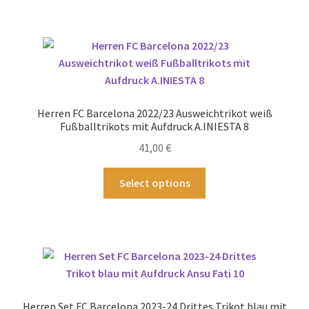
mehrere
Varianten
auf.
Die
Optionen
können
Herren FC Barcelona 2022/23 Ausweichtrikot weiß
auf
Fußballtrikots mit Aufdruck A.INIESTA 8
der
41,00
€
Produktseite
gewählt
Dieses
Select options
werden
Produkt
weist
mehrere
Varianten
auf.
Die
Optionen
Herren Set FC Barcelona 2023-24 Drittes Trikot blau mit