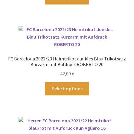
gewählt
Produkt
werden
weist
mehrere
Varianten
auf.
Die
Optionen
können
FC Barcelona 2022/23 Heimtrikot dunkles Blau Trikotsatz
auf
Kurzarm mit Aufdruck ROBERTO 20
der
42,00
€
Produktseite
gewählt
Dieses
Select options
werden
Produkt
weist
mehrere
Varianten
auf.
Die