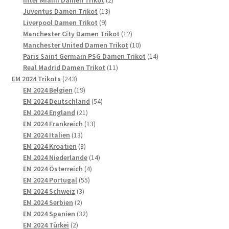
13
Produkte
Juventus Damen Trikot
13
9
Produkte
Liverpool Damen Trikot
9
Produkte
12
Manchester City Damen Trikot
12
Produkte
10
Manchester United Damen Trikot
10
Produkte
14
Paris Saint Germain PSG Damen Trikot
14
11
Produkte
Real Madrid Damen Trikot
11
243
Produkte
EM 2024 Trikots
243
Produkte
19
EM 2024 Belgien
19
Produkte
54
EM 2024 Deutschland
54
21
Produkte
EM 2024 England
21
Produkte
13
EM 2024 Frankreich
13
13
Produkte
EM 2024 Italien
13
Produkte
3
EM 2024 Kroatien
3
Produkte
14
EM 2024 Niederlande
14
4
Produkte
EM 2024 Österreich
4
55
Produkte
EM 2024 Portugal
55
3
Produkte
EM 2024 Schweiz
3
2
Produkte
EM 2024 Serbien
2
Produkte
32
EM 2024 Spanien
32
2
Produkte
EM 2024 Türkei
2