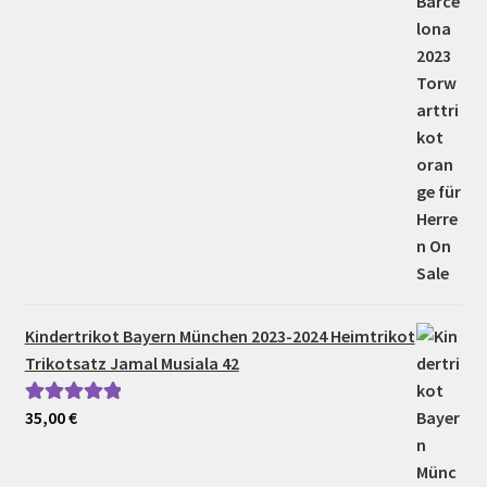
Kindertrikot Bayern München 2023-2024 Heimtrikot
Trikotsatz Jamal Musiala 42
35,00
€
Bewertet mit
5.00
von 5