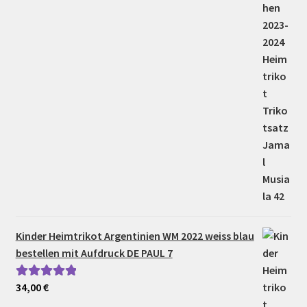
Kinder Heimtrikot Argentinien WM 2022 weiss blau
bestellen mit Aufdruck DE PAUL 7
34,00
€
Bewertet mit
5.00
von 5