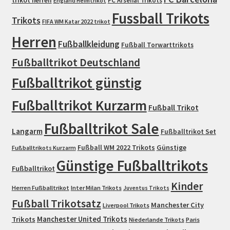
trikot herren
FC Arsenal Trikots
England Heimtrikot
Fussball Trikots
Trikots
FIFA WM Katar 2022 trikot
Herren
Fußballkleidung
Fußball Torwarttrikots
Fußballtrikot Deutschland
Fußballtrikot günstig
Fußballtrikot Kurzarm
Fußball Trikot
Fußballtrikot Sale
Langarm
Fußballtrikot Set
Fußball WM 2022 Trikots
Günstige
Fußballtrikots Kurzarm
Günstige Fußballtrikots
Fußballtrikot
Kinder
Herren Fußballtrikot
Inter Milan Trikots
Juventus Trikots
Fußball Trikotsatz
Manchester City
Liverpool Trikots
Trikots
Manchester United Trikots
Niederlande Trikots
Paris