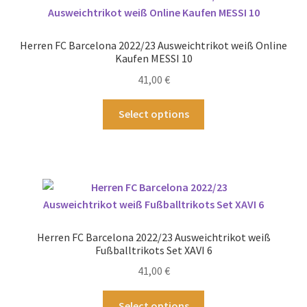
auf.
Die
Optionen
Herren FC Barcelona 2022/23 Ausweichtrikot weiß Online
können
Kaufen MESSI 10
auf
41,00
€
der
Produktseite
Dieses
Select options
gewählt
Produkt
werden
weist
mehrere
Varianten
auf.
Die
Optionen
Herren FC Barcelona 2022/23 Ausweichtrikot weiß
können
Fußballtrikots Set XAVI 6
auf
41,00
€
der
Produktseite
Dieses
Select options