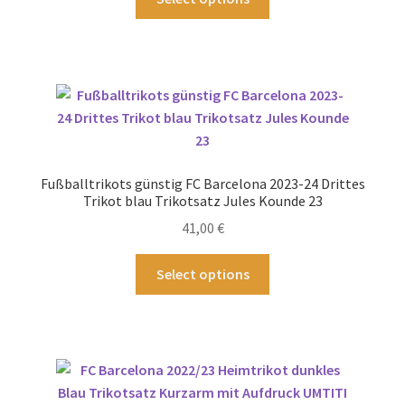
gewählt
Produkt
werden
weist
mehrere
Varianten
auf.
Die
Optionen
können
Fußballtrikots günstig FC Barcelona 2023-24 Drittes
auf
Trikot blau Trikotsatz Jules Kounde 23
der
41,00
€
Produktseite
gewählt
Dieses
Select options
werden
Produkt
weist
mehrere
Varianten
auf.
Die