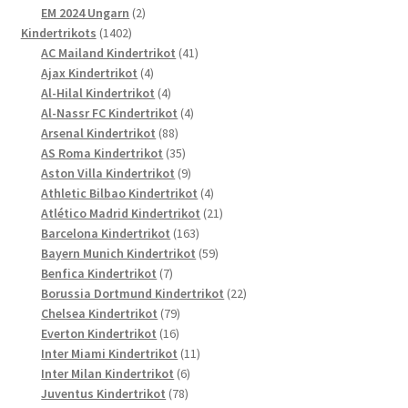
Produkte
2
EM 2024 Ungarn
2
1402
Produkte
Kindertrikots
1402
Produkte
41
AC Mailand Kindertrikot
41
4
Produkte
Ajax Kindertrikot
4
Produkte
4
Al-Hilal Kindertrikot
4
Produkte
4
Al-Nassr FC Kindertrikot
4
88
Produkte
Arsenal Kindertrikot
88
Produkte
35
AS Roma Kindertrikot
35
Produkte
9
Aston Villa Kindertrikot
9
Produkte
4
Athletic Bilbao Kindertrikot
4
Produkte
21
Atlético Madrid Kindertrikot
21
163
Produkte
Barcelona Kindertrikot
163
Produkte
59
Bayern Munich Kindertrikot
59
7
Produkte
Benfica Kindertrikot
7
Produkte
22
Borussia Dortmund Kindertrikot
22
79
Produkte
Chelsea Kindertrikot
79
16
Produkte
Everton Kindertrikot
16
Produkte
11
Inter Miami Kindertrikot
11
6
Produkte
Inter Milan Kindertrikot
6
78
Produkte
Juventus Kindertrikot
78