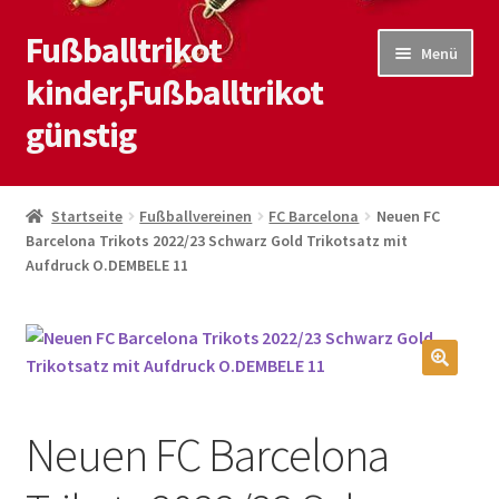
Fußballtrikot
Zur
Zum
Menü
Navigation
Inhalt
kinder,Fußballtrikot
springen
springen
günstig
Start
Startseite
Fußballvereinen
FC Barcelona
Neuen FC
Barcelona Trikots 2022/23 Schwarz Gold Trikotsatz mit
Blog
Aufdruck O.DEMBELE 11
Kasse
Kontaktiere uns
🔍
Mein Konto
Neuen FC Barcelona
Shop