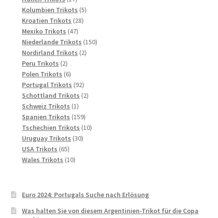
Produkte
5
Kolumbien Trikots
5
28
Produkte
Kroatien Trikots
28
47
Produkte
Mexiko Trikots
47
Produkte
150
Niederlande Trikots
150
2
Produkte
Nordirland Trikots
2
2
Produkte
Peru Trikots
2
Produkte
6
Polen Trikots
6
Produkte
92
Portugal Trikots
92
Produkte
2
Schottland Trikots
2
1
Produkte
Schweiz Trikots
1
Produkt
159
Spanien Trikots
159
Produkte
10
Tschechien Trikots
10
30
Produkte
Uruguay Trikots
30
65
Produkte
USA Trikots
65
Produkte
10
Wales Trikots
10
Produkte
Euro 2024: Portugals Suche nach Erlösung
Was halten Sie von diesem Argentinien-Trikot für die Copa