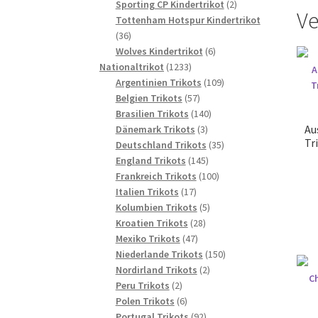
2
Produkte
Sporting CP Kindertrikot
2
Ve
Produkte
Tottenham Hotspur Kindertrikot
36
36
Produkte
6
Wolves Kindertrikot
6
1233
Produkte
Nationaltrikot
1233
Produkte
109
Argentinien Trikots
109
57
Produkte
Belgien Trikots
57
Produkte
140
Brasilien Trikots
140
Au
3
Produkte
Dänemark Trikots
3
Tr
Produkte
35
Deutschland Trikots
35
145
Produkte
England Trikots
145
Produkte
100
Frankreich Trikots
100
17
Produkte
Italien Trikots
17
Produkte
5
Kolumbien Trikots
5
28
Produkte
Kroatien Trikots
28
47
Produkte
Mexiko Trikots
47
Produkte
150
Niederlande Trikots
150
2
Produkte
Nordirland Trikots
2
2
Produkte
Peru Trikots
2
Produkte
6
Polen Trikots
6
Produkte
92
Portugal Trikots
92