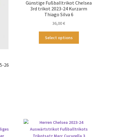
Günstige Fußballtrikot Chelsea
f
auf
3rd trikot 2023-24 Kurzarm
der
Thiago Silva 6
duktseite
Produktseite
36,00
€
wählt
gewählt
rden
werden
Dieses
Select options
Produkt
weist
mehrere
Varianten
5-26
auf.
Die
Optionen
können
ses
auf
odukt
der
st
Produktseite
hrere
gewählt
ianten
werden
.