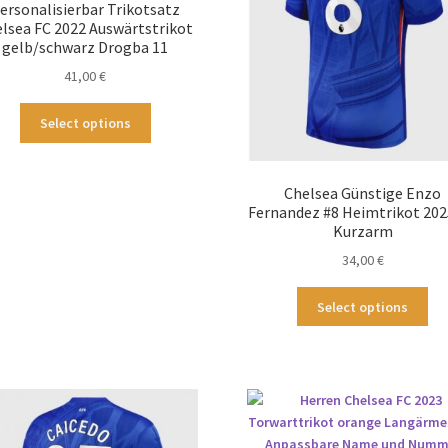
ersonalisierbar Trikotsatz
auf
au
lsea FC 2022 Auswärtstrikot
der
der
gelb/schwarz Drogba 11
Produktseite
Pro
41,00
€
gewählt
ge
werden
we
Dieses
Select options
Produkt
weist
mehrere
Chelsea Günstige Enzo
Varianten
Fernandez #8 Heimtrikot 202
auf.
Kurzarm
Die
34,00
€
Optionen
können
Die
Select options
auf
Pr
der
wei
Produktseite
me
gewählt
Var
werden
auf
Die