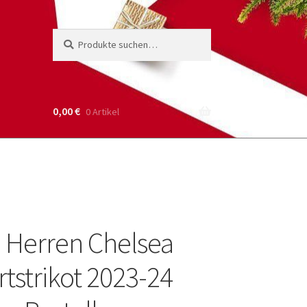
Suche
Suchen
nach:
0,00
€
0 Artikel
Herren Chelsea
tstrikot 2023-24