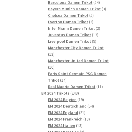
54
Produkte
Barcelona Damen Trikot
54
Produkte
3
Bayern Munich Damen Trikot
3
5
Produkte
Chelsea Damen Trikot
5
2
Produkte
Everton Damen Trikot
2
Produkte
2
Inter Miami Damen Trikot
2
13
Produkte
Juventus Damen Trikot
13
9
Produkte
Liverpool Damen Trikot
9
Produkte
Manchester City Damen Trikot
12
12
Produkte
Manchester United Damen Trikot
10
10
Produkte
Paris Saint Germain PSG Damen
14
Trikot
14
Produkte
11
Real Madrid Damen Trikot
11
243
Produkte
EM 2024 Trikots
243
Produkte
19
EM 2024 Belgien
19
Produkte
54
EM 2024 Deutschland
54
21
Produkte
EM 2024 England
21
Produkte
13
EM 2024 Frankreich
13
13
Produkte
EM 2024 Italien
13
Produkte
3
EM 2024 Kroatien
3