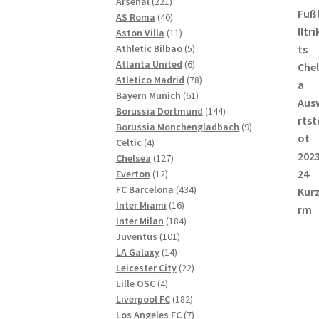
221
Produkte
Arsenal
221
Produkte
40
AS Roma
40
Produkte
11
Aston Villa
11
Produkte
5
Athletic Bilbao
5
Produkte
6
Atlanta United
6
Produkte
78
Atletico Madrid
78
61
Produkte
Bayern Munich
61
Produkte
144
Borussia Dortmund
144
Produkte
9
Borussia Monchengladbach
9
4
Produkte
Celtic
4
Produkte
127
Chelsea
127
12
Produkte
Everton
12
Produkte
434
FC Barcelona
434
16
Produkte
Inter Miami
16
Produkte
184
Inter Milan
184
101
Produkte
Juventus
101
14
Produkte
LA Galaxy
14
Produkte
22
Leicester City
22
4
Produkte
Lille OSC
4
Produkte
182
Liverpool FC
182
Produkte
7
Los Angeles FC
7