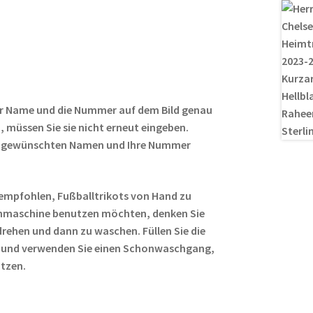
m
nt
e
o
ei
ail
er
d
g
le
es
di
g
n
t
t
er
r Name und die Nummer auf dem Bild genau
 müssen Sie sie nicht erneut eingeben.
ren gewünschten Namen und Ihre Nummer
empfohlen, Fußballtrikots von Hand zu
hmaschine benutzen möchten, denken Sie
rehen und dann zu waschen. Füllen Sie die
 und verwenden Sie einen Schonwaschgang,
ützen.