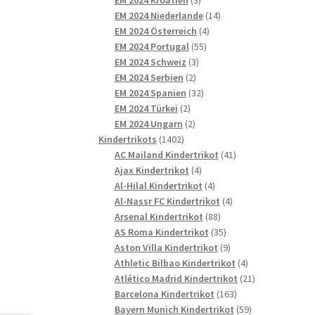
Produkte
14
EM 2024 Niederlande
14
4
Produkte
EM 2024 Österreich
4
55
Produkte
EM 2024 Portugal
55
3
Produkte
EM 2024 Schweiz
3
2
Produkte
EM 2024 Serbien
2
Produkte
32
EM 2024 Spanien
32
2
Produkte
EM 2024 Türkei
2
Produkte
2
EM 2024 Ungarn
2
1402
Produkte
Kindertrikots
1402
Produkte
41
AC Mailand Kindertrikot
41
4
Produkte
Ajax Kindertrikot
4
Produkte
4
Al-Hilal Kindertrikot
4
Produkte
4
Al-Nassr FC Kindertrikot
4
88
Produkte
Arsenal Kindertrikot
88
Produkte
35
AS Roma Kindertrikot
35
Produkte
9
Aston Villa Kindertrikot
9
Produkte
4
Athletic Bilbao Kindertrikot
4
Produkte
21
Atlético Madrid Kindertrikot
21
163
Produkte
Barcelona Kindertrikot
163
Produkte
59
Bayern Munich Kindertrikot
59