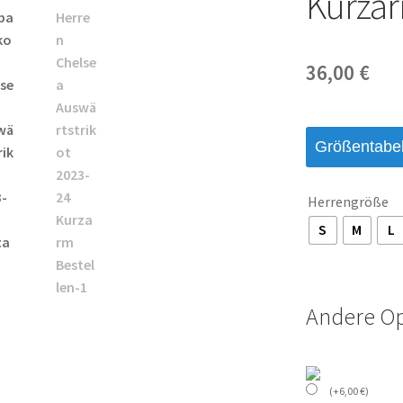
Kurzar
36,00
€
Größentabel
Herrengröße
S
M
L
Andere O
(
+
6,00
€
)