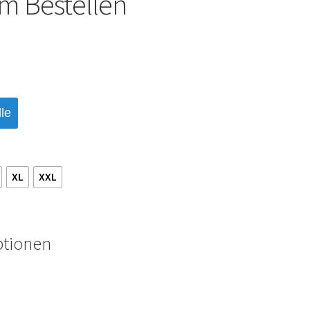
m Bestellen
le
XL
XXL
ptionen