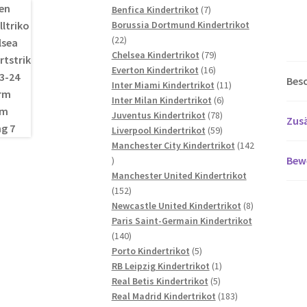
7
Produkte
Benfica Kindertrikot
7
Produkte
Borussia Dortmund Kindertrikot
22
22
Produkte
79
Chelsea Kindertrikot
79
16
Produkte
Everton Kindertrikot
16
Bes
Produkte
11
Inter Miami Kindertrikot
11
6
Produkte
Inter Milan Kindertrikot
6
78
Produkte
Juventus Kindertrikot
78
Zusä
Produkte
59
Liverpool Kindertrikot
59
Produkte
Manchester City Kindertrikot
142
Bew
142
Produkte
Manchester United Kindertrikot
152
152
Produkte
8
Newcastle United Kindertrikot
8
Produkte
Paris Saint-Germain Kindertrikot
140
140
Produkte
5
Porto Kindertrikot
5
Produkte
1
RB Leipzig Kindertrikot
1
5
Produkt
Real Betis Kindertrikot
5
Produkte
183
Real Madrid Kindertrikot
183