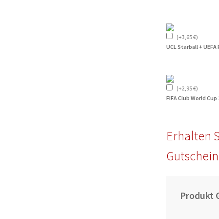
(
+
3,65
€
)
UCL Starball + UEFA
(
+
2,95
€
)
FIFA Club World Cup
Erhalten S
Gutschein
Produkt 