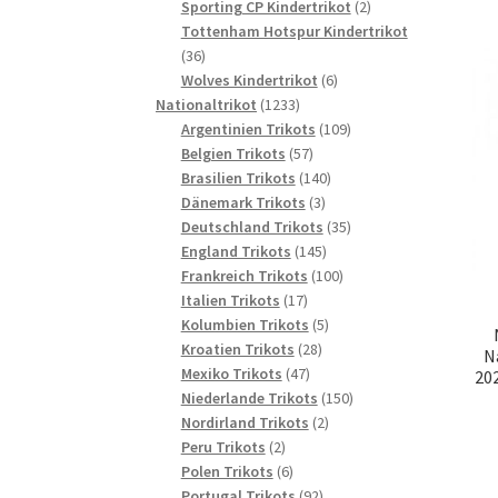
2
Produkte
Sporting CP Kindertrikot
2
Produkte
Tottenham Hotspur Kindertrikot
36
36
Produkte
6
Wolves Kindertrikot
6
1233
Produkte
Nationaltrikot
1233
Produkte
109
Argentinien Trikots
109
57
Produkte
Belgien Trikots
57
Produkte
140
Brasilien Trikots
140
3
Produkte
Dänemark Trikots
3
Produkte
35
Deutschland Trikots
35
145
Produkte
England Trikots
145
Produkte
100
Frankreich Trikots
100
17
Produkte
Italien Trikots
17
Produkte
5
Kolumbien Trikots
5
28
Produkte
Kroatien Trikots
28
N
47
Produkte
Mexiko Trikots
47
20
Produkte
150
Niederlande Trikots
150
2
Produkte
Nordirland Trikots
2
2
Produkte
Peru Trikots
2
Produkte
6
Polen Trikots
6
Produkte
92
Portugal Trikots
92