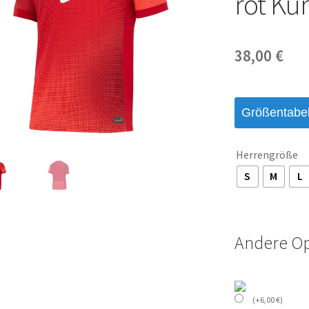
rot Ku
38,00
€
Größentabel
Herrengröße
S
M
L
Andere O
(
+
6,00
€
)