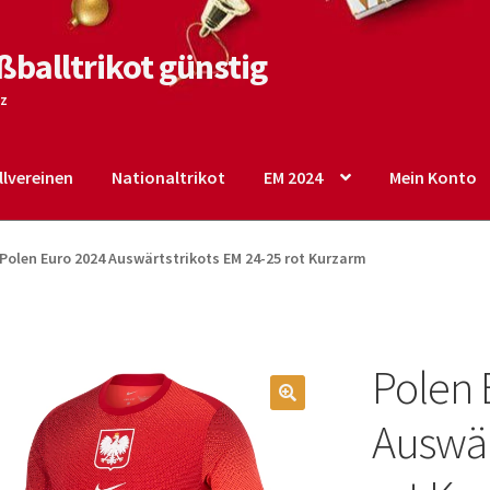
ßballtrikot günstig
tz
lvereinen
Nationaltrikot
EM 2024
Mein Konto
o
Shop
Startseite – English
Warenkorb
Polen Euro 2024 Auswärtstrikots EM 24-25 rot Kurzarm
Polen 
🔍
Auswär