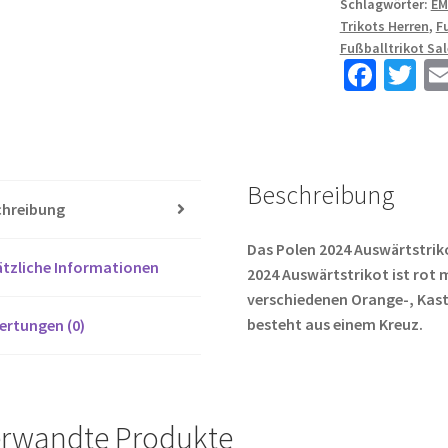
Schlagwörter:
EM
25
Trikots Herren
,
F
rot
Fußballtrikot Sal
Kurzarm
Fa
T
Menge
ce
wi
b
tt
o
er
Beschreibung
o
chreibung
k
Das Polen 2024 Auswärtstriko
tzliche Informationen
2024 Auswärtstrikot ist rot 
verschiedenen Orange-, Kast
besteht aus einem Kreuz.
ertungen (0)
rwandte Produkte