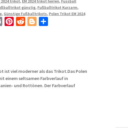
 2024 trikot
,
EM 2024 trikot herren
,
Fussball
ußballtrikot günstig
,
Fußballtrikot Kurzarm
,
e
,
Günstige Fußballtrikots
,
Polen Trikot EM 2024
E
Pi
R
Bl
T
m
nt
e
o
ei
ail
er
d
g
le
es
di
g
n
t
t
er
t ist viel moderner als das Trikot.Das Polen
mit einem seltsamen Farbverlauf in
anien- und Rottönen. Der Farbverlauf