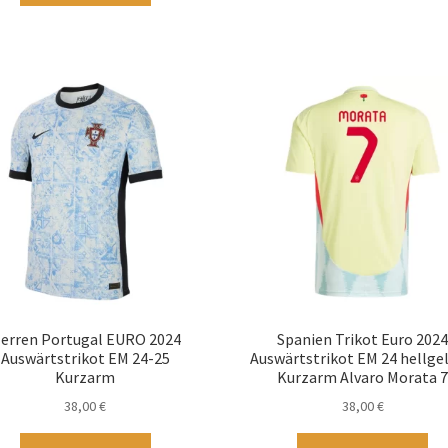
wei
weist
me
mehrere
Var
Varianten
auf
auf.
Die
Die
Op
Optionen
kö
können
au
auf
der
der
Pro
Produktseite
ge
gewählt
we
werden
erren Portugal EURO 2024
Spanien Trikot Euro 202
Auswärtstrikot EM 24-25
Auswärtstrikot EM 24 hellge
Kurzarm
Kurzarm Alvaro Morata 
38,00
€
38,00
€
Dieses
Die