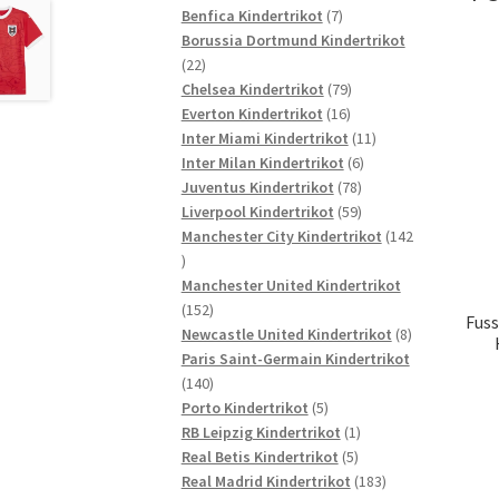
7
Produkte
Benfica Kindertrikot
7
Produkte
Borussia Dortmund Kindertrikot
22
22
Produkte
79
Chelsea Kindertrikot
79
16
Produkte
Everton Kindertrikot
16
Produkte
11
Inter Miami Kindertrikot
11
6
Produkte
Inter Milan Kindertrikot
6
78
Produkte
Juventus Kindertrikot
78
Produkte
59
Liverpool Kindertrikot
59
Produkte
Manchester City Kindertrikot
142
142
Produkte
Manchester United Kindertrikot
152
152
Fuss
Produkte
8
Newcastle United Kindertrikot
8
Produkte
Paris Saint-Germain Kindertrikot
140
140
Produkte
5
Porto Kindertrikot
5
Produkte
1
RB Leipzig Kindertrikot
1
5
Produkt
Real Betis Kindertrikot
5
Produkte
183
Real Madrid Kindertrikot
183