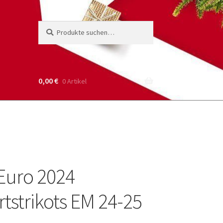
Suche
Suchen
nach:
0,00
€
0 Artikel
Euro 2024
tstrikots EM 24-25