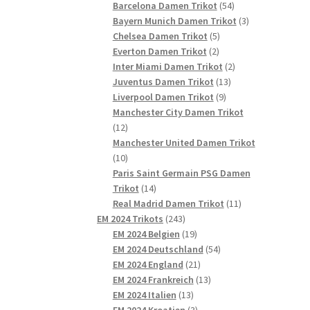
54
Produkte
Barcelona Damen Trikot
54
Produkte
3
Bayern Munich Damen Trikot
3
5
Produkte
Chelsea Damen Trikot
5
2
Produkte
Everton Damen Trikot
2
Produkte
2
Inter Miami Damen Trikot
2
13
Produkte
Juventus Damen Trikot
13
9
Produkte
Liverpool Damen Trikot
9
Produkte
Manchester City Damen Trikot
12
12
Produkte
Manchester United Damen Trikot
10
10
Produkte
Paris Saint Germain PSG Damen
14
Trikot
14
Produkte
11
Real Madrid Damen Trikot
11
243
Produkte
EM 2024 Trikots
243
Produkte
19
EM 2024 Belgien
19
Produkte
54
EM 2024 Deutschland
54
21
Produkte
EM 2024 England
21
Produkte
13
EM 2024 Frankreich
13
13
Produkte
EM 2024 Italien
13
Produkte
3
EM 2024 Kroatien
3