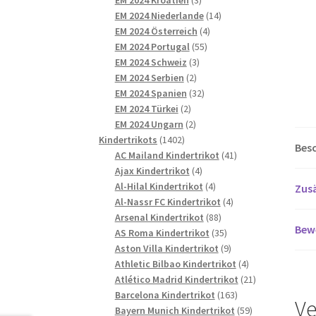
Produkte
14
EM 2024 Niederlande
14
4
Produkte
EM 2024 Österreich
4
55
Produkte
EM 2024 Portugal
55
3
Produkte
EM 2024 Schweiz
3
2
Produkte
EM 2024 Serbien
2
Produkte
32
EM 2024 Spanien
32
2
Produkte
EM 2024 Türkei
2
Produkte
2
EM 2024 Ungarn
2
1402
Produkte
Kindertrikots
1402
Bes
Produkte
41
AC Mailand Kindertrikot
41
4
Produkte
Ajax Kindertrikot
4
Produkte
4
Al-Hilal Kindertrikot
4
Zusä
Produkte
4
Al-Nassr FC Kindertrikot
4
88
Produkte
Arsenal Kindertrikot
88
Bew
Produkte
35
AS Roma Kindertrikot
35
Produkte
9
Aston Villa Kindertrikot
9
Produkte
4
Athletic Bilbao Kindertrikot
4
Produkte
21
Atlético Madrid Kindertrikot
21
163
Produkte
Barcelona Kindertrikot
163
Ve
Produkte
59
Bayern Munich Kindertrikot
59