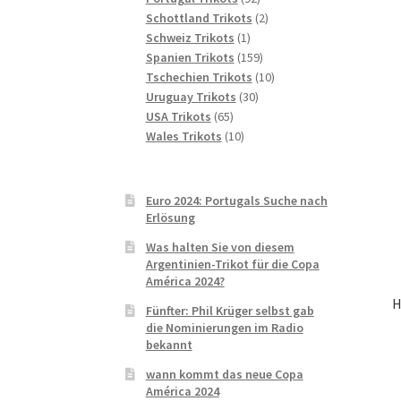
Produkte
2
Schottland Trikots
2
1
Produkte
Schweiz Trikots
1
Produkt
159
Spanien Trikots
159
Produkte
10
Tschechien Trikots
10
30
Produkte
Uruguay Trikots
30
65
Produkte
USA Trikots
65
Produkte
10
Wales Trikots
10
Produkte
Euro 2024: Portugals Suche nach
Erlösung
Was halten Sie von diesem
Argentinien-Trikot für die Copa
América 2024?
H
Fünfter: Phil Krüger selbst gab
die Nominierungen im Radio
bekannt
wann kommt das neue Copa
América 2024