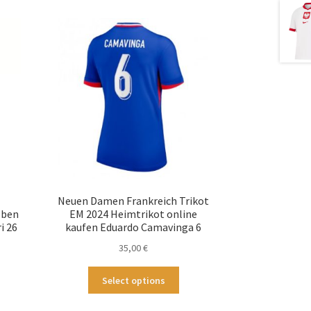
4
Neuen Damen Frankreich Trikot
lben
EM 2024 Heimtrikot online
i 26
kaufen Eduardo Camavinga 6
35,00
€
ses
Dieses
Select options
odukt
Produkt
st
weist