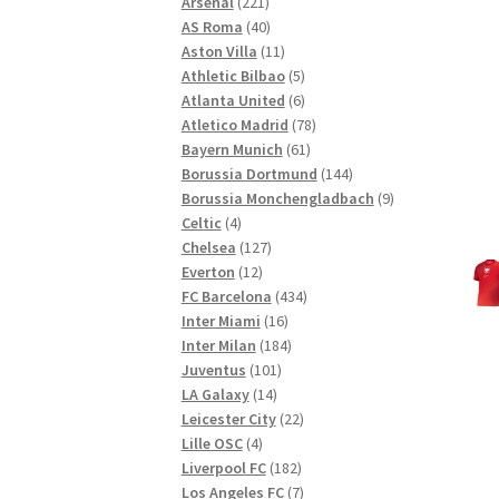
221
Produkte
Arsenal
221
Produkte
40
AS Roma
40
Produkte
11
Aston Villa
11
Produkte
5
Athletic Bilbao
5
Produkte
6
Atlanta United
6
Produkte
78
Atletico Madrid
78
61
Produkte
Bayern Munich
61
Produkte
144
Borussia Dortmund
144
Produkte
9
Borussia Monchengladbach
9
4
Produkte
Celtic
4
Produkte
127
Chelsea
127
12
Produkte
Everton
12
Produkte
434
FC Barcelona
434
16
Produkte
Inter Miami
16
Produkte
184
Inter Milan
184
101
Produkte
Juventus
101
14
Produkte
LA Galaxy
14
Produkte
22
Leicester City
22
4
Produkte
Lille OSC
4
Produkte
182
Liverpool FC
182
Produkte
7
Los Angeles FC
7