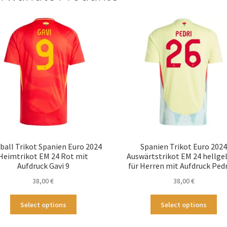
ball Trikot Spanien Euro 2024
Spanien Trikot Euro 202
Heimtrikot EM 24 Rot mit
Auswärtstrikot EM 24 hellge
Aufdruck Gavi 9
für Herren mit Aufdruck Pedr
38,00
€
38,00
€
Dieses
Die
Select options
Select options
Produkt
Pr
weist
wei