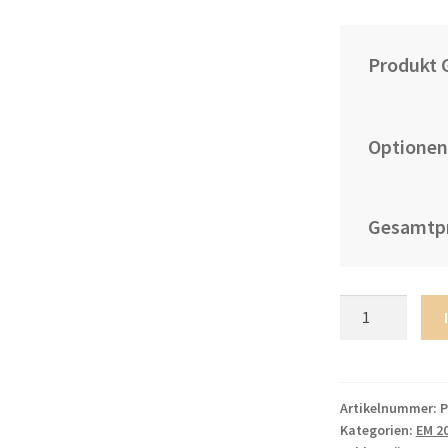
Produkt 
Optionen
Gesamtpr
Polen
Euro
2024
Auswärtstrikot
EM
Artikelnummer:
P
Kategorien:
EM 20
24-