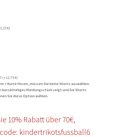
3,25
€
)
n
(
+
13,75
€
)
rm + Kurze Hosen, müssen Sie keine Shorts auswählen.
in kurzärmeliges Kleidungsstück zeigt und Sie Shorts
nen Sie diese Option wählen.
ie 10% Rabatt über 70€,
code: kindertrikotsfussball6