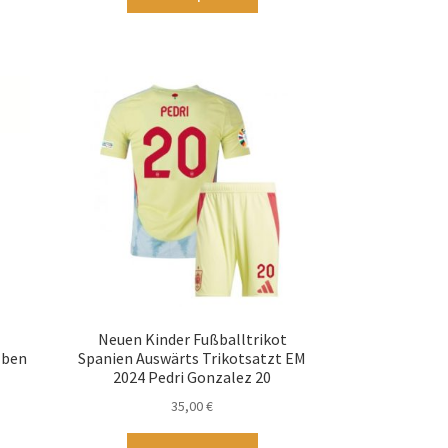
st
Produkt
hrere
weist
ianten
mehrere
.
Varianten
auf.
tionen
Die
nnen
Optionen
f
können
auf
duktseite
der
wählt
Produktseite
rden
gewählt
werden
4
Neuen Kinder Fußballtrikot
lben
Spanien Auswärts Trikotsatzt EM
7
2024 Pedri Gonzalez 20
35,00
€
ses
Dieses