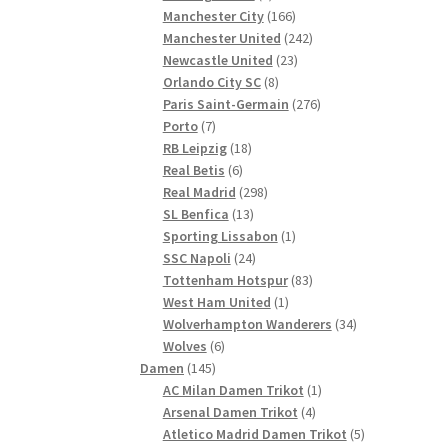
Produkte
166
Manchester City
166
Produkte
242
Manchester United
242
23
Produkte
Newcastle United
23
8
Produkte
Orlando City SC
8
Produkte
276
Paris Saint-Germain
276
7
Produkte
Porto
7
Produkte
18
RB Leipzig
18
6
Produkte
Real Betis
6
Produkte
298
Real Madrid
298
13
Produkte
SL Benfica
13
Produkte
1
Sporting Lissabon
1
24
Produkt
SSC Napoli
24
Produkte
83
Tottenham Hotspur
83
1
Produkte
West Ham United
1
Produkt
34
Wolverhampton Wanderers
34
6
Produkte
Wolves
6
145
Produkte
Damen
145
Produkte
1
AC Milan Damen Trikot
1
4
Produkt
Arsenal Damen Trikot
4
Produkte
5
Atletico Madrid Damen Trikot
5