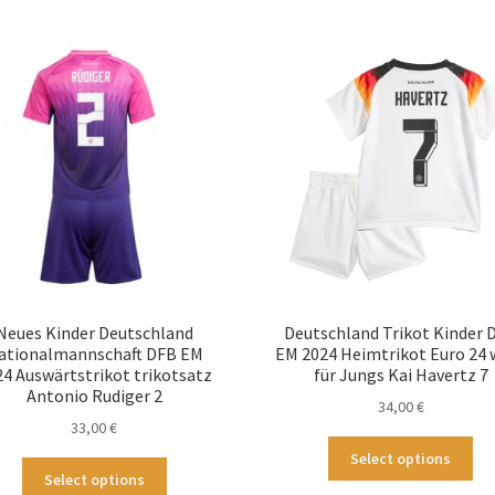
mehrere
me
Varianten
Var
auf.
auf
Die
Die
Optionen
Op
können
kö
auf
au
der
der
Produktseite
Pro
gewählt
ge
werden
we
Neues Kinder Deutschland
Deutschland Trikot Kinder 
ationalmannschaft DFB EM
EM 2024 Heimtrikot Euro 24 
24 Auswärtstrikot trikotsatz
für Jungs Kai Havertz 7
Antonio Rudiger 2
34,00
€
33,00
€
Die
Select options
Dieses
Pr
Select options
Produkt