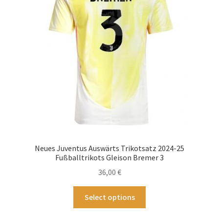
können
auf
der
Produktseite
gewählt
werden
Neues Juventus Auswärts Trikotsatz 2024-25
Fußballtrikots Gleison Bremer 3
36,00
€
Dieses
Select options
Produkt
weist