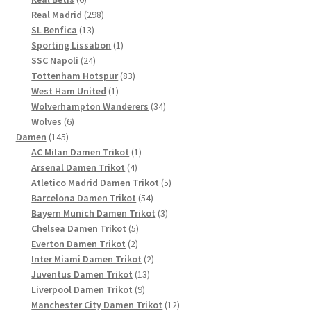
Produkte
298
Real Madrid
298
13
Produkte
SL Benfica
13
Produkte
1
Sporting Lissabon
1
24
Produkt
SSC Napoli
24
Produkte
83
Tottenham Hotspur
83
1
Produkte
West Ham United
1
Produkt
34
Wolverhampton Wanderers
34
6
Produkte
Wolves
6
145
Produkte
Damen
145
Produkte
1
AC Milan Damen Trikot
1
4
Produkt
Arsenal Damen Trikot
4
Produkte
5
Atletico Madrid Damen Trikot
5
54
Produkte
Barcelona Damen Trikot
54
Produkte
3
Bayern Munich Damen Trikot
3
5
Produkte
Chelsea Damen Trikot
5
2
Produkte
Everton Damen Trikot
2
Produkte
2
Inter Miami Damen Trikot
2
13
Produkte
Juventus Damen Trikot
13
9
Produkte
Liverpool Damen Trikot
9
Produkte
12
Manchester City Damen Trikot
12