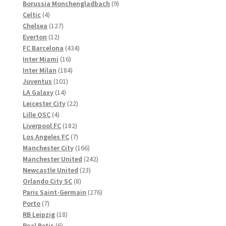
Produkte
9
Borussia Monchengladbach
9
4
Produkte
Celtic
4
Produkte
127
Chelsea
127
12
Produkte
Everton
12
Produkte
434
FC Barcelona
434
16
Produkte
Inter Miami
16
Produkte
184
Inter Milan
184
101
Produkte
Juventus
101
14
Produkte
LA Galaxy
14
Produkte
22
Leicester City
22
4
Produkte
Lille OSC
4
Produkte
182
Liverpool FC
182
Produkte
7
Los Angeles FC
7
Produkte
166
Manchester City
166
Produkte
242
Manchester United
242
23
Produkte
Newcastle United
23
8
Produkte
Orlando City SC
8
Produkte
276
Paris Saint-Germain
276
7
Produkte
Porto
7
Produkte
18
RB Leipzig
18
6
Produkte
Real Betis
6