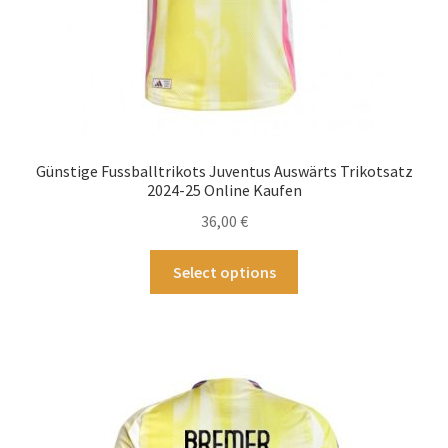
werden
Günstige Fussballtrikots Juventus Auswärts Trikotsatz
2024-25 Online Kaufen
36,00
€
Dieses
Select options
Produkt
weist
mehrere
Varianten
auf.
Die
Optionen