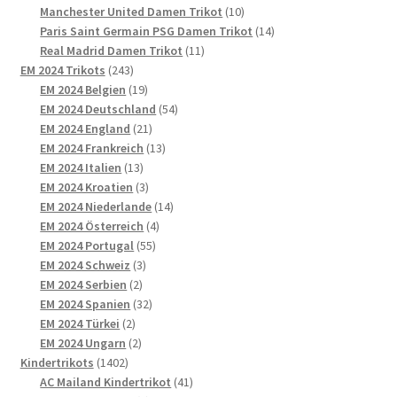
Produkte
10
Manchester United Damen Trikot
10
Produkte
14
Paris Saint Germain PSG Damen Trikot
14
11
Produkte
Real Madrid Damen Trikot
11
243
Produkte
EM 2024 Trikots
243
Produkte
19
EM 2024 Belgien
19
Produkte
54
EM 2024 Deutschland
54
21
Produkte
EM 2024 England
21
Produkte
13
EM 2024 Frankreich
13
13
Produkte
EM 2024 Italien
13
Produkte
3
EM 2024 Kroatien
3
Produkte
14
EM 2024 Niederlande
14
4
Produkte
EM 2024 Österreich
4
55
Produkte
EM 2024 Portugal
55
3
Produkte
EM 2024 Schweiz
3
2
Produkte
EM 2024 Serbien
2
Produkte
32
EM 2024 Spanien
32
2
Produkte
EM 2024 Türkei
2
Produkte
2
EM 2024 Ungarn
2
1402
Produkte
Kindertrikots
1402
Produkte
41
AC Mailand Kindertrikot
41