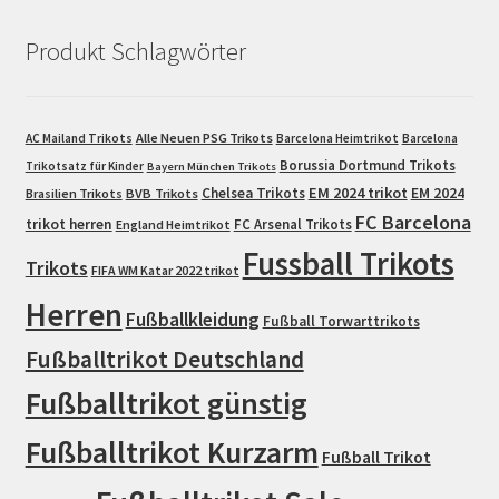
Produkt Schlagwörter
Alle Neuen PSG Trikots
AC Mailand Trikots
Barcelona Heimtrikot
Barcelona
Borussia Dortmund Trikots
Trikotsatz für Kinder
Bayern München Trikots
EM 2024 trikot
Chelsea Trikots
EM 2024
Brasilien Trikots
BVB Trikots
FC Barcelona
trikot herren
FC Arsenal Trikots
England Heimtrikot
Fussball Trikots
Trikots
FIFA WM Katar 2022 trikot
Herren
Fußballkleidung
Fußball Torwarttrikots
Fußballtrikot Deutschland
Fußballtrikot günstig
Fußballtrikot Kurzarm
Fußball Trikot