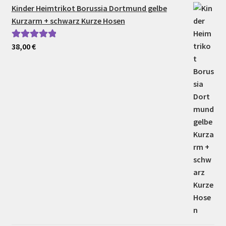
Kinder Heimtrikot Borussia Dortmund gelbe
Kurzarm + schwarz Kurze Hosen
38,00
€
Bewertet mit
5.00
von 5