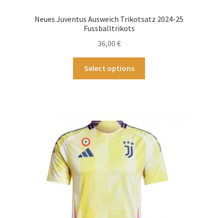
Neues Juventus Ausweich Trikotsatz 2024-25
Fussballtrikots
36,00
€
Dieses
Select options
Produkt
weist
mehrere
Varianten
auf.
Die
Optionen
können
auf
der
Produktseite
gewählt