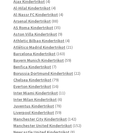
4
Produkte
Ajax Kindertrikot
4
Produkte
4
Al-Hilal Kindertrikot
4
Produkte
4
Al-Nassr FC Kindertrikot
4
88
Produkte
Arsenal Kindertrikot
88
Produkte
35
AS Roma Kindertrikot
35
Produkte
9
Aston Villa Kindertrikot
9
Produkte
4
Athletic Bilbao Kindertrikot
4
Produkte
21
Atlético Madrid Kindertrikot
21
163
Produkte
Barcelona Kindertrikot
163
Produkte
59
Bayern Munich Kindertrikot
59
7
Produkte
Benfica Kindertrikot
7
Produkte
22
Borussia Dortmund Kindertrikot
22
79
Produkte
Chelsea Kindertrikot
79
16
Produkte
Everton Kindertrikot
16
Produkte
11
Inter Miami Kindertrikot
11
6
Produkte
Inter Milan Kindertrikot
6
78
Produkte
Juventus Kindertrikot
78
Produkte
59
Liverpool Kindertrikot
59
Produkte
142
Manchester City Kindertrikot
142
Produkte
152
Manchester United Kindertrikot
152
8
Produkte
Newcastle United Kindertrikot
8