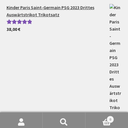
Kinder Paris Saint-Germain PSG 2023 Drittes
Auswärtstrikot Trikotsatz
38,00
€
Bewertet mit
5.00
von 5
0
Suche
Suchen