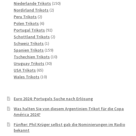
Produkte
150
Niederlande Trikots
150
2
Produkte
Nordirland Trikots
2
2
Produkte
Peru Trikots
2
Produkte
6
Polen Trikots
6
Produkte
92
Portugal Trikots
92
Produkte
2
Schottland Trikots
2
1
Produkte
Schweiz Trikots
1
Produkt
159
Spanien Trikots
159
Produkte
10
Tschechien Trikots
10
30
Produkte
Uruguay Trikots
30
65
Produkte
USA Trikots
65
Produkte
10
Wales Trikots
10
Produkte
Euro 2024: Portugals Suche nach Erlösung
Was halten Sie von diesem Argentinien-Trikot für die Copa
América 2024?
Fünfter: Phil Krüger selbst gab die Nominierungen im Radio
bekannt