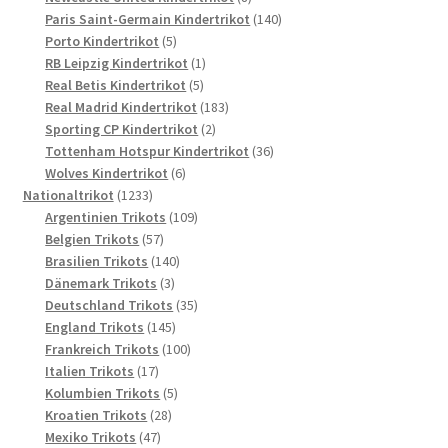
Produkte
140
Paris Saint-Germain Kindertrikot
140
5
Produkte
Porto Kindertrikot
5
Produkte
1
RB Leipzig Kindertrikot
1
5
Produkt
Real Betis Kindertrikot
5
Produkte
183
Real Madrid Kindertrikot
183
2
Produkte
Sporting CP Kindertrikot
2
Produkte
36
Tottenham Hotspur Kindertrikot
36
6
Produkte
Wolves Kindertrikot
6
1233
Produkte
Nationaltrikot
1233
Produkte
109
Argentinien Trikots
109
57
Produkte
Belgien Trikots
57
Produkte
140
Brasilien Trikots
140
3
Produkte
Dänemark Trikots
3
Produkte
35
Deutschland Trikots
35
145
Produkte
England Trikots
145
Produkte
100
Frankreich Trikots
100
17
Produkte
Italien Trikots
17
Produkte
5
Kolumbien Trikots
5
28
Produkte
Kroatien Trikots
28
47
Produkte
Mexiko Trikots
47