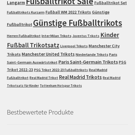
Fußballtrikot Sale
Langarm
Fußballtrikot Set
Fußball WM 2022 Trikots
Günstige
Fußballtrikots Kurzarm
Günstige Fußballtrikots
Fußballtrikot
Kinder
Herren Fußballtrikot
Inter Milan Trikots
Juventus Trikots
Fußball Trikotsatz
Manchester City
Liverpool Trikots
Trikots
Manchester United Trikots
Niederlande Trikots
Paris
Paris Saint-Germain Trikots
PSG
Saint-Germain Auswärtstrikot
Trikot 2022-23
PSG Trikot 2022-23 Fußballtrikots
Real Madrid
Real Madrid Trikots
Fußballtrikot
Real Madrid Trikot
Real Madrid
Trikotsatz für Kinder
Tottenham Hotspur Trikots
Bestbewertete Produkte