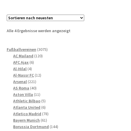
mehrere
Varianten
auf.
Die
Nach
Alle 4 Ergebnisse werden angezeigt
Optionen
neuesten
können
sortiert
3075
auf
Fußballvereinen
3075
120
Produkte
AC Mailand
120
der
6
Produkte
AFC Ajax
6
Produktseite
4
Produkte
Al-Hilal
4
gewählt
Produkte
12
Al-Nassr FC
12
werden
221
Produkte
Arsenal
221
Produkte
40
AS Roma
40
Produkte
11
Aston Villa
11
Produkte
5
Athletic Bilbao
5
Produkte
6
Atlanta United
6
Produkte
78
Atletico Madrid
78
61
Produkte
Bayern Munich
61
Produkte
144
Borussia Dortmund
144