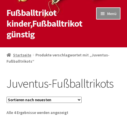
Fußballtrikot
Zur
Zum
Menü
Navigation
Inhalt
kinder,Fußballtrikot
springen
springen
günstig
Start
Startseite
Produkte verschlagwortet mit „Juventus-
Fußballtrikots“
Blog
Kasse
Juventus-Fußballtrikots
Kontaktiere uns
Mein Konto
Nach
Alle 4 Ergebnisse werden angezeigt
neuesten
Shop
sortiert