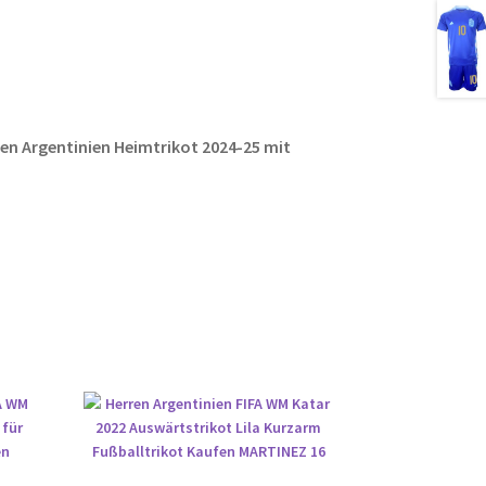
ail
er
d
g
le
es
di
g
n
t
t
er
ren Argentinien Heimtrikot 2024-25 mit