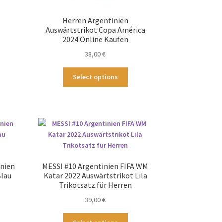
odukt
st
Herren Argentinien
hrere
Auswärtstrikot Copa América
ianten
2024 Online Kaufen
.
38,00
€
tionen
Dieses
Select options
nnen
Produkt
f
weist
mehrere
duktseite
Varianten
wählt
auf.
rden
Die
Optionen
können
inien
MESSI #10 Argentinien FIFA WM
auf
Blau
Katar 2022 Auswärtstrikot Lila
der
Trikotsatz für Herren
Produktseite
39,00
€
gewählt
werden
ses
Dieses