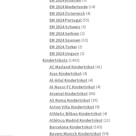
Produkte
14
EM 2024 Niederlande
14
4
Produkte
EM 2024 Österreich
4
55
Produkte
EM 2024 Portugal
55
3
Produkte
EM 2024 Schweiz
3
2
Produkte
EM 2024 Serbien
2
Produkte
32
EM 2024 Spanien
32
2
Produkte
EM 2024 Türkei
2
Produkte
2
EM 2024 Ungarn
2
1402
Produkte
Kindertrikots
1402
Produkte
41
AC Mailand Kindertrikot
41
4
Produkte
Ajax Kindertrikot
4
Produkte
4
Al-Hilal Kindertrikot
4
Produkte
4
Al-Nassr FC Kindertrikot
4
88
Produkte
Arsenal Kindertrikot
88
Produkte
35
AS Roma Kindertrikot
35
Produkte
9
Aston Villa Kindertrikot
9
Produkte
4
Athletic Bilbao Kindertrikot
4
Produkte
21
Atlético Madrid Kindertrikot
21
163
Produkte
Barcelona Kindertrikot
163
Produkte
59
Bayern Munich Kindertrikot
59