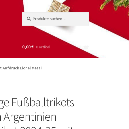
Suche
Suchen
nach:
0,00
€
0 Artikel
t Aufdruck Lionel Messi
ge Fußballtrikots
 Argentinien