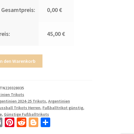
 Gesamtpreis:
0,00 €
eis:
45,00 €
In den Warenkorb
TN220328035
inien Trikots
gentinien 2024-25 Trikots
,
Argentinien
ussball Trikots Herren
,
Fußballtrikot günstig
,
e
,
Günstige Fußballtrikots
E
Pi
R
Bl
T
m
nt
e
o
ei