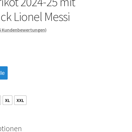
ikot 2024-25 mit
ck Lionel Messi
6
Kundenbewertungen)
le
XL
XXL
ptionen