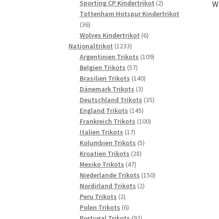
2
Produkte
Sporting CP Kindertrikot
2
W
Produkte
Tottenham Hotspur Kindertrikot
36
36
Produkte
6
Wolves Kindertrikot
6
1233
Produkte
Nationaltrikot
1233
Produkte
109
Argentinien Trikots
109
57
Produkte
Belgien Trikots
57
Produkte
140
Brasilien Trikots
140
3
Produkte
Dänemark Trikots
3
Produkte
35
Deutschland Trikots
35
145
Produkte
England Trikots
145
Produkte
100
Frankreich Trikots
100
17
Produkte
Italien Trikots
17
Produkte
5
Kolumbien Trikots
5
28
Produkte
Kroatien Trikots
28
47
Produkte
Mexiko Trikots
47
Produkte
150
Niederlande Trikots
150
2
Produkte
Nordirland Trikots
2
2
Produkte
Peru Trikots
2
Produkte
6
Polen Trikots
6
Produkte
92
Portugal Trikots
92