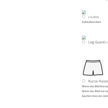
(
+
6,00
€
)
Fußballsocken
Leg Guard
(
+
Kurze Hose
Wenn das Bild Kurza
Wenn das Bild nur e
kaufen müssen, kön