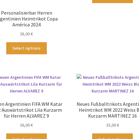
Pr
wei
Personalisierbar Herren
me
gentinien Heimtrikot Copa
Var
América 2024
auf
38,00
€
Die
Op
Dieses
Select options
kö
Produkt
au
weist
der
mehrere
Pro
Varianten
ge
auf.
we
Die
Optionen
können
n Argentinien FIFA WM Katar
Neues Fußballtrikots Argent
auf
 Auswärtstrikot Lila Kurzarm
Heimtrikot WM 2022 Weiss 
der
für Herren ALVAREZ 9
Kurzarm MARTINEZ 16
Produktseite
36,00
€
35,00
€
gewählt
werden
Dieses
Die