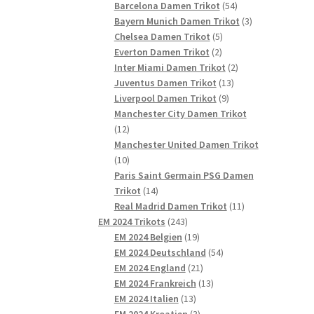
54
Produkte
Barcelona Damen Trikot
54
Produkte
3
Bayern Munich Damen Trikot
3
5
Produkte
Chelsea Damen Trikot
5
2
Produkte
Everton Damen Trikot
2
Produkte
2
Inter Miami Damen Trikot
2
13
Produkte
Juventus Damen Trikot
13
9
Produkte
Liverpool Damen Trikot
9
Produkte
Manchester City Damen Trikot
12
12
Produkte
Manchester United Damen Trikot
10
10
Produkte
Paris Saint Germain PSG Damen
14
Trikot
14
Produkte
11
Real Madrid Damen Trikot
11
243
Produkte
EM 2024 Trikots
243
Produkte
19
EM 2024 Belgien
19
Produkte
54
EM 2024 Deutschland
54
21
Produkte
EM 2024 England
21
Produkte
13
EM 2024 Frankreich
13
13
Produkte
EM 2024 Italien
13
Produkte
3
EM 2024 Kroatien
3