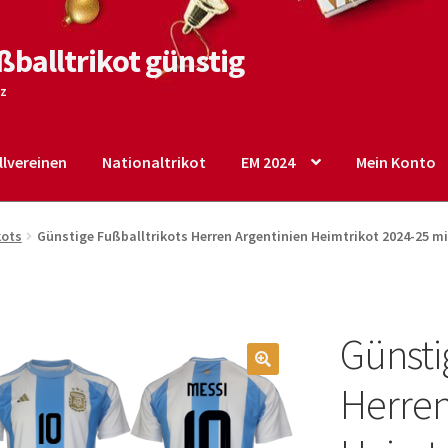
ßballtrikot günstig
tz
lvereinen
Nationaltrikot
EM 2024
Mein Konto
o
Shop
Startseite – English
Warenkorb
kots
Günstige Fußballtrikots Herren Argentinien Heimtrikot 2024-25 mi
Günsti
🔍
Herren