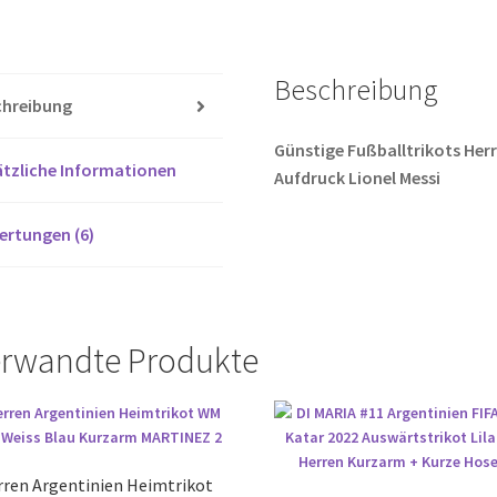
b
tt
Menge
o
er
Beschreibung
o
chreibung
k
Günstige Fußballtrikots Her
tzliche Informationen
Aufdruck Lionel Messi
ertungen (6)
rwandte Produkte
rren Argentinien Heimtrikot