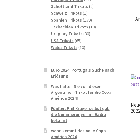
Produkte
2
Schottland Trikots
2
1
Produkte
Schweiz Trikots
1
Ar
Produkt
159
Spanien Trikots
159
Produkte
10
Tschechien Trikots
10
30
Produkte
Uruguay Trikots
30
65
Produkte
USA Trikots
65
Produkte
10
Wales Trikots
10
Produkte
Euro 2024: Portugals Suche nach
Erlösung
Was halten Sie von diesem
Argentinien-Trikot für die Copa
América 2024?
Neue
Fünfter: Phil Krüger selbst gab
2022
die Nominierungen im Radio
bekannt
wann kommt das neue Copa
América 2024