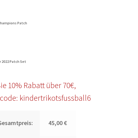
Champions Patch
r 2022 Patch Set
ie 10% Rabatt über 70€,
code: kindertrikotsfussball6
Gesamtpreis:
45,00 €