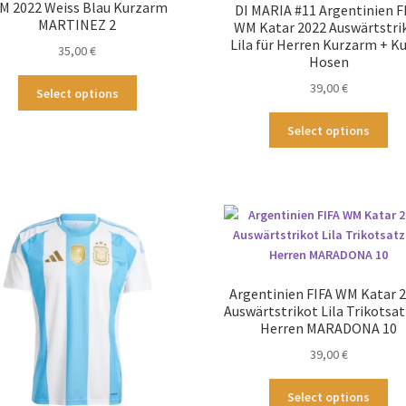
M 2022 Weiss Blau Kurzarm
DI MARIA #11 Argentinien F
MARTINEZ 2
WM Katar 2022 Auswärtstri
Lila für Herren Kurzarm + K
35,00
€
Hosen
Dieses
39,00
€
Select options
Produkt
Die
weist
Select options
Pr
mehrere
wei
Varianten
me
auf.
Var
Die
auf
Optionen
Die
können
Op
auf
kö
der
Argentinien FIFA WM Katar 
au
Produktseite
Auswärtstrikot Lila Trikotsat
der
gewählt
Herren MARADONA 10
Pro
werden
39,00
€
ge
we
Die
Select options