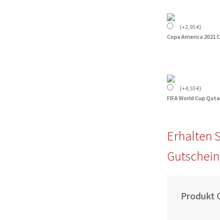
(
+
2,95
€
)
Copa America 2021 
(
+
4,55
€
)
FIFA World Cup Qata
Erhalten S
Gutschein
Produkt 