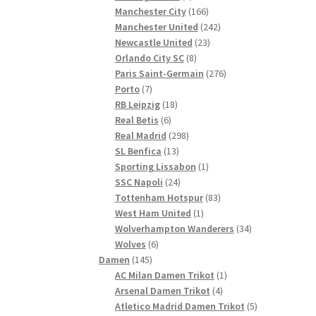
Produkte
166
Manchester City
166
Produkte
242
Manchester United
242
23
Produkte
Newcastle United
23
8
Produkte
Orlando City SC
8
Produkte
276
Paris Saint-Germain
276
7
Produkte
Porto
7
Produkte
18
RB Leipzig
18
6
Produkte
Real Betis
6
Produkte
298
Real Madrid
298
13
Produkte
SL Benfica
13
Produkte
1
Sporting Lissabon
1
24
Produkt
SSC Napoli
24
Produkte
83
Tottenham Hotspur
83
1
Produkte
West Ham United
1
Produkt
34
Wolverhampton Wanderers
34
6
Produkte
Wolves
6
145
Produkte
Damen
145
Produkte
1
AC Milan Damen Trikot
1
4
Produkt
Arsenal Damen Trikot
4
Produkte
5
Atletico Madrid Damen Trikot
5