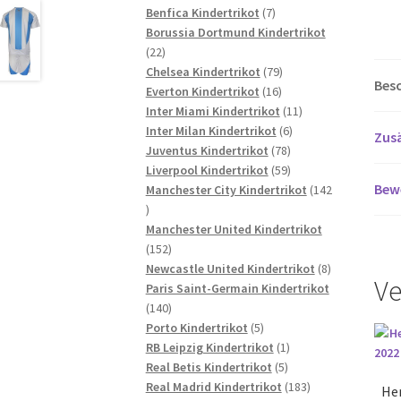
7
Produkte
Benfica Kindertrikot
7
Produkte
Borussia Dortmund Kindertrikot
22
22
Produkte
79
Chelsea Kindertrikot
79
Bes
16
Produkte
Everton Kindertrikot
16
Produkte
11
Inter Miami Kindertrikot
11
6
Produkte
Inter Milan Kindertrikot
6
Zusä
78
Produkte
Juventus Kindertrikot
78
Produkte
59
Liverpool Kindertrikot
59
Bew
Produkte
Manchester City Kindertrikot
142
142
Produkte
Manchester United Kindertrikot
152
152
Produkte
8
Newcastle United Kindertrikot
8
Ve
Produkte
Paris Saint-Germain Kindertrikot
140
140
Produkte
5
Porto Kindertrikot
5
Produkte
1
RB Leipzig Kindertrikot
1
5
Produkt
Real Betis Kindertrikot
5
Produkte
183
Real Madrid Kindertrikot
183
He