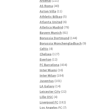
221
Produkte
Arsenal
221
Produkte
40
AS Roma
40
Produkte
11
Aston Villa
11
Produkte
5
Athletic Bilbao
5
Produkte
6
Atlanta United
6
Produkte
78
Atletico Madrid
78
61
Produkte
Bayern Munich
61
Produkte
144
Borussia Dortmund
144
Produkte
9
Borussia Monchengladbach
9
4
Produkte
Celtic
4
Produkte
127
Chelsea
127
12
Produkte
Everton
12
Produkte
434
FC Barcelona
434
16
Produkte
Inter Miami
16
Produkte
184
Inter Milan
184
101
Produkte
Juventus
101
14
Produkte
LA Galaxy
14
Produkte
22
Leicester City
22
4
Produkte
Lille OSC
4
Produkte
182
Liverpool FC
182
Produkte
7
Los Angeles FC
7