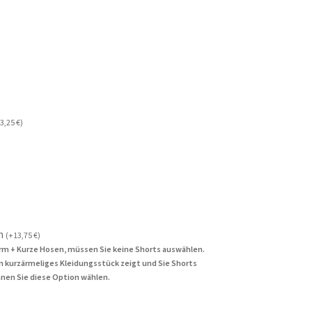
3,25
€
)
n
(
+
13,75
€
)
rm + Kurze Hosen, müssen Sie keine Shorts auswählen.
in kurzärmeliges Kleidungsstück zeigt und Sie Shorts
nen Sie diese Option wählen.