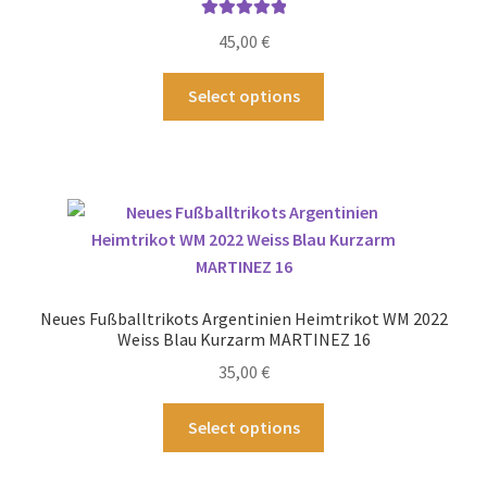
Bewertet mit
45,00
€
5.00
von 5
Dieses
Select options
Produkt
weist
mehrere
Varianten
auf.
Die
Optionen
können
Neues Fußballtrikots Argentinien Heimtrikot WM 2022
auf
Weiss Blau Kurzarm MARTINEZ 16
der
35,00
€
Produktseite
gewählt
Dieses
Select options
werden
Produkt
weist