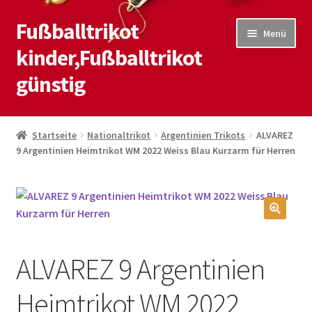
Fußballtrikot
Zur
Zum
Menü
Navigation
Inhalt
kinder,Fußballtrikot
springen
springen
günstig
Start
Startseite
Nationaltrikot
Argentinien Trikots
ALVAREZ
9 Argentinien Heimtrikot WM 2022 Weiss Blau Kurzarm für Herren
Blog
Kasse
Kontaktiere uns
🔍
ALVAREZ 9 Argentinien
Mein Konto
Heimtrikot WM 2022
Shop