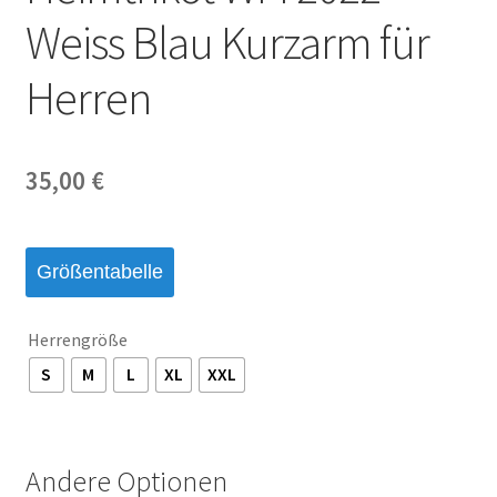
Weiss Blau Kurzarm für
Startseite – English
Herren
Warenkorb
35,00
€
Größentabelle
Herrengröße
S
M
L
XL
XXL
Andere Optionen