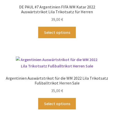
Optionen
DE PAUL #7 Argentinien FIFA WM Katar 2022
können
Auswärtstrikot Lila Trikotsatz für Herren
auf
39,00
€
der
Produktseite
Dieses
Select options
gewählt
Produkt
werden
weist
mehrere
Varianten
auf.
Die
Optionen
Argentinien Auswärtstrikot für die WM 2022 Lila Trikotsatz
können
Fußballtrikot Herren Sale
auf
35,00
€
der
Produktseite
Dieses
Select options
gewählt
Produkt
werden
weist