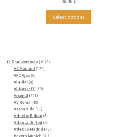
38,00
€
5.00
von 5
Dieses
Select options
Produkt
weist
mehrere
Varianten
auf.
Die
3075
Fußballvereinen
3075
Optionen
120
Produkte
AC Mailand
120
können
6
Produkte
AFC Ajax
6
4
Produkte
auf
Al-Hilal
4
Produkte
12
Al-Nassr FC
12
der
221
Produkte
Arsenal
221
Produktseite
Produkte
40
AS Roma
40
gewählt
Produkte
11
Aston Villa
11
werden
Produkte
5
Athletic Bilbao
5
Produkte
6
Atlanta United
6
Produkte
78
Atletico Madrid
78
61
Produkte
Bayern Munich
61