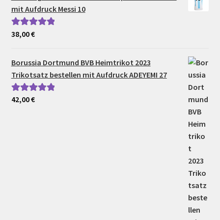
mit Aufdruck Messi 10
38,00
€
Bewertet mit
5.00
von 5
Borussia Dortmund BVB Heimtrikot 2023
Trikotsatz bestellen mit Aufdruck ADEYEMI 27
42,00
€
Bewertet mit
5.00
von 5