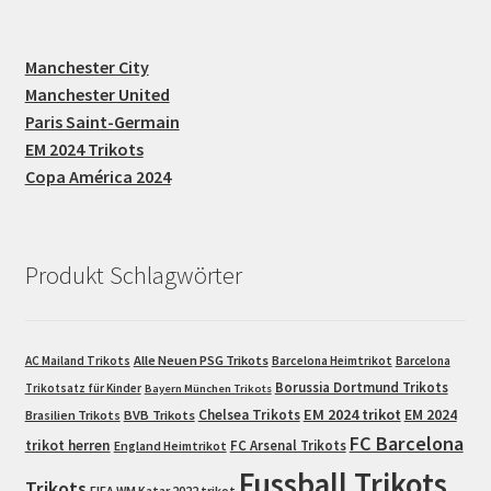
Manchester City
Manchester United
Paris Saint-Germain
EM 2024 Trikots
Copa América 2024
Produkt Schlagwörter
Alle Neuen PSG Trikots
AC Mailand Trikots
Barcelona Heimtrikot
Barcelona
Borussia Dortmund Trikots
Trikotsatz für Kinder
Bayern München Trikots
EM 2024 trikot
Chelsea Trikots
EM 2024
Brasilien Trikots
BVB Trikots
FC Barcelona
trikot herren
FC Arsenal Trikots
England Heimtrikot
Fussball Trikots
Trikots
FIFA WM Katar 2022 trikot