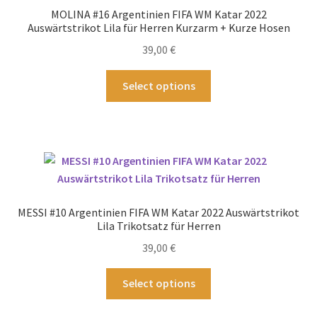
können
MOLINA #16 Argentinien FIFA WM Katar 2022
auf
Auswärtstrikot Lila für Herren Kurzarm + Kurze Hosen
der
39,00
€
Produktseite
gewählt
Dieses
Select options
werden
Produkt
weist
mehrere
Varianten
auf.
Die
Optionen
MESSI #10 Argentinien FIFA WM Katar 2022 Auswärtstrikot
können
Lila Trikotsatz für Herren
auf
39,00
€
der
Produktseite
Dieses
Select options
gewählt
Produkt
werden
weist