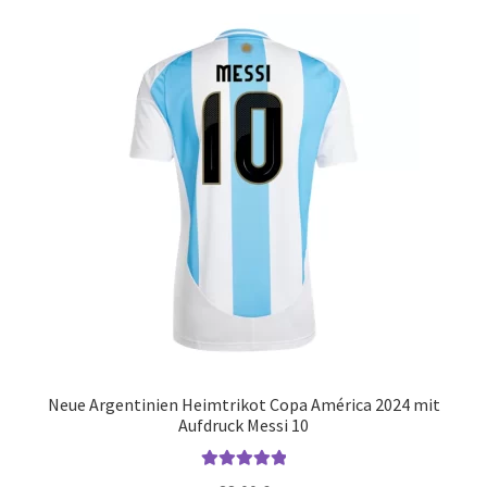
Varianten
auf.
Die
Optionen
können
auf
der
Produktseite
gewählt
werden
Neue Argentinien Heimtrikot Copa América 2024 mit
Aufdruck Messi 10
Bewertet mit