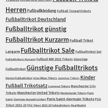
Herren
Fußballkleidung
Fußball Torwarttrikots
Fußballtrikot Deutschland
Fußballtrikot günstig
Fußballtrikot Kurzarm
Fußball Trikot
Fußballtrikot Sale
Langarm
Fußballtrikot Set
Fußball WM 2022 Trikots
Günstige
Fußballtrikots Kurzarm
Günstige Fußballtrikots
Fußballtrikot
Kinder
Herren Fußballtrikot
Inter Milan Trikots
Juventus Trikots
Fußball Trikotsatz
Manchester City
Liverpool Trikots
Trikots
Manchester United Trikots
Niederlande Trikots
Paris
Paris Saint-Germain Trikots
PSG
Saint-Germain Auswärtstrikot
Trikot 2022-23
PSG Trikot 2022-23 Fußballtrikots
Real Madrid