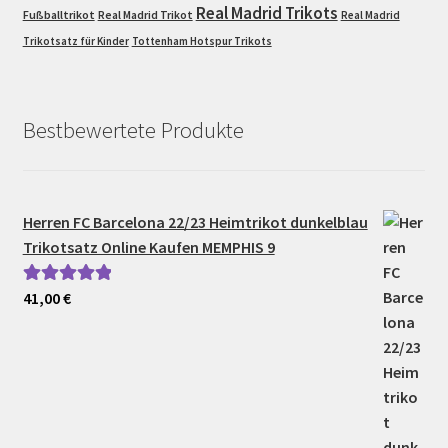
Real Madrid Trikots
Fußballtrikot
Real Madrid Trikot
Real Madrid
Trikotsatz für Kinder
Tottenham Hotspur Trikots
Bestbewertete Produkte
Herren FC Barcelona 22/23 Heimtrikot dunkelblau
Trikotsatz Online Kaufen MEMPHIS 9
41,00
€
Bewertet mit
5.00
von 5