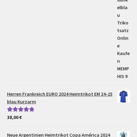
Herren Frankreich EURO 2024 Heimtrikot EM 24-25
blau Kurzarm
38,00
€
Bewertet mit
5.00
von 5
Neue Argentinien Heimtrikot Copa América 2024