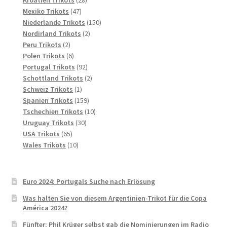
Kroatien Trikots
28
47
Produkte
Mexiko Trikots
47
Produkte
150
Niederlande Trikots
150
2
Produkte
Nordirland Trikots
2
2
Produkte
Peru Trikots
2
Produkte
6
Polen Trikots
6
Produkte
92
Portugal Trikots
92
Produkte
2
Schottland Trikots
2
1
Produkte
Schweiz Trikots
1
Produkt
159
Spanien Trikots
159
Produkte
10
Tschechien Trikots
10
30
Produkte
Uruguay Trikots
30
65
Produkte
USA Trikots
65
Produkte
10
Wales Trikots
10
Produkte
Euro 2024: Portugals Suche nach Erlösung
Was halten Sie von diesem Argentinien-Trikot für die Copa
América 2024?
Fünfter: Phil Krüger selbst gab die Nominierungen im Radio