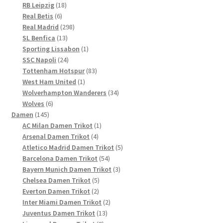
Produkte
18
RB Leipzig
18
6
Produkte
Real Betis
6
Produkte
298
Real Madrid
298
13
Produkte
SL Benfica
13
Produkte
1
Sporting Lissabon
1
24
Produkt
SSC Napoli
24
Produkte
83
Tottenham Hotspur
83
1
Produkte
West Ham United
1
Produkt
34
Wolverhampton Wanderers
34
6
Produkte
Wolves
6
145
Produkte
Damen
145
Produkte
1
AC Milan Damen Trikot
1
4
Produkt
Arsenal Damen Trikot
4
Produkte
5
Atletico Madrid Damen Trikot
5
54
Produkte
Barcelona Damen Trikot
54
Produkte
3
Bayern Munich Damen Trikot
3
5
Produkte
Chelsea Damen Trikot
5
2
Produkte
Everton Damen Trikot
2
Produkte
2
Inter Miami Damen Trikot
2
13
Produkte
Juventus Damen Trikot
13