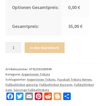
Optionen Gesamtpreis:
0,00 €
Gesamtpreis:
35,00 €
ALVAREZ
In den Warenkorb
9
Argentinien
Heimtrikot
WM
Artikelnummer:
ATN2203280949
Kategorie:
Argentinien Trikots
2022
Schlagwörter:
Argentinien Trikots
,
Fussball Trikots Herren
,
Weiss
Fußballtrikot günstig
,
Fußballtrikot Kurzarm
,
Fußballtrikot
Blau
Sale
,
Günstige Fußballtrikots
Kurzarm
Fa
T
E
Pi
R
Bl
T
für
ce
wi
m
nt
e
o
ei
Herren