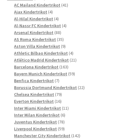
Produkte
41
AC Mailand Kindertrikot
41
4
Produkte
Ajax Kindertrikot
4
Produkte
4
Al-Hilal Kindertrikot
4
Produkte
4
Al-Nassr FC Kindertrikot
4
88
Produkte
Arsenal Kindertrikot
88
Produkte
35
AS Roma Kindertrikot
35
Produkte
9
Aston Villa Kindertrikot
9
Produkte
4
Athletic Bilbao Kindertrikot
4
Produkte
21
Atlético Madrid Kindertrikot
21
163
Produkte
Barcelona Kindertrikot
163
Produkte
59
Bayern Munich Kindertrikot
59
7
Produkte
Benfica Kindertrikot
7
Produkte
22
Borussia Dortmund Kindertrikot
22
79
Produkte
Chelsea Kindertrikot
79
16
Produkte
Everton Kindertrikot
16
Produkte
11
Inter Miami Kindertrikot
11
6
Produkte
Inter Milan Kindertrikot
6
78
Produkte
Juventus Kindertrikot
78
Produkte
59
Liverpool Kindertrikot
59
Produkte
142
Manchester City Kindertrikot
142