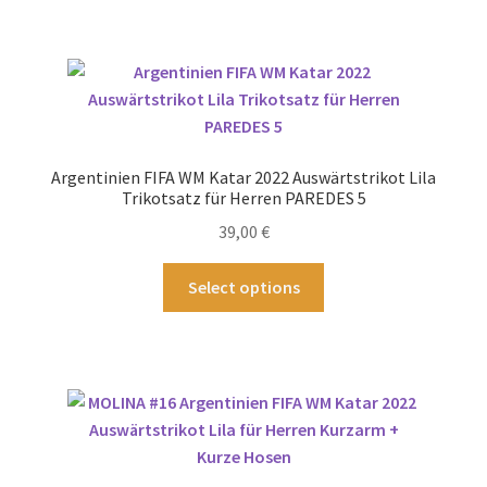
mehrere
Varianten
auf.
Die
Optionen
können
Argentinien FIFA WM Katar 2022 Auswärtstrikot Lila
auf
Trikotsatz für Herren PAREDES 5
der
39,00
€
Produktseite
gewählt
Dieses
Select options
werden
Produkt
weist
mehrere
Varianten
auf.
Die
Optionen