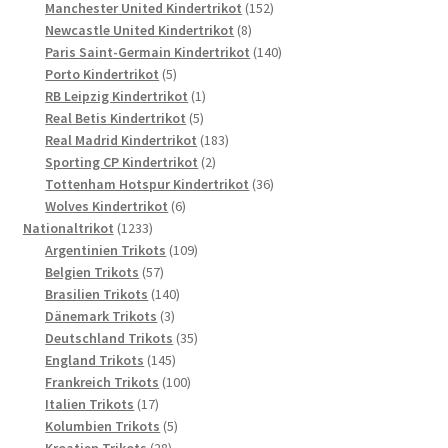
Produkte
152
Manchester United Kindertrikot
152
8
Produkte
Newcastle United Kindertrikot
8
Produkte
140
Paris Saint-Germain Kindertrikot
140
5
Produkte
Porto Kindertrikot
5
Produkte
1
RB Leipzig Kindertrikot
1
5
Produkt
Real Betis Kindertrikot
5
Produkte
183
Real Madrid Kindertrikot
183
2
Produkte
Sporting CP Kindertrikot
2
Produkte
36
Tottenham Hotspur Kindertrikot
36
6
Produkte
Wolves Kindertrikot
6
1233
Produkte
Nationaltrikot
1233
Produkte
109
Argentinien Trikots
109
57
Produkte
Belgien Trikots
57
Produkte
140
Brasilien Trikots
140
3
Produkte
Dänemark Trikots
3
Produkte
35
Deutschland Trikots
35
145
Produkte
England Trikots
145
Produkte
100
Frankreich Trikots
100
17
Produkte
Italien Trikots
17
Produkte
5
Kolumbien Trikots
5
28
Produkte