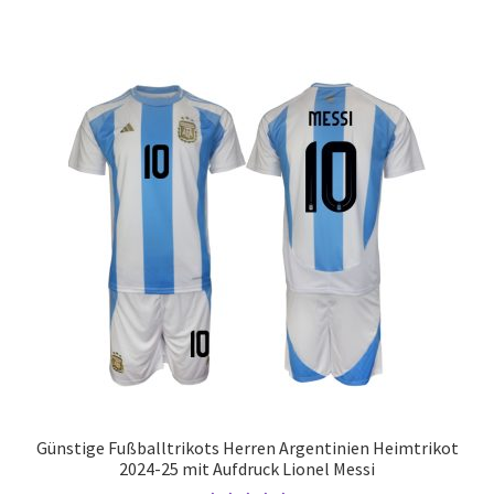
mehrere
Varianten
auf.
Die
Optionen
können
auf
der
Produktseite
gewählt
werden
Günstige Fußballtrikots Herren Argentinien Heimtrikot
2024-25 mit Aufdruck Lionel Messi