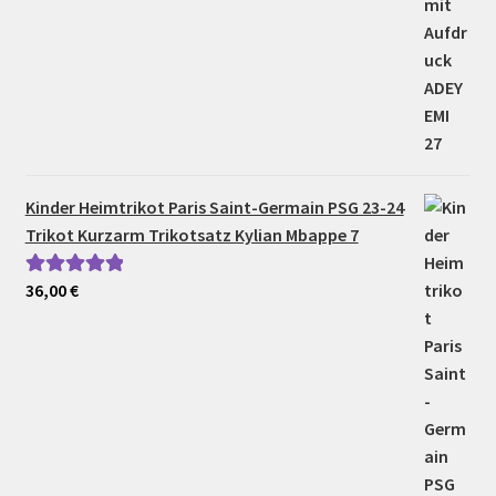
Kinder Heimtrikot Paris Saint-Germain PSG 23-24
Trikot Kurzarm Trikotsatz Kylian Mbappe 7
36,00
€
Bewertet mit
5.00
von 5