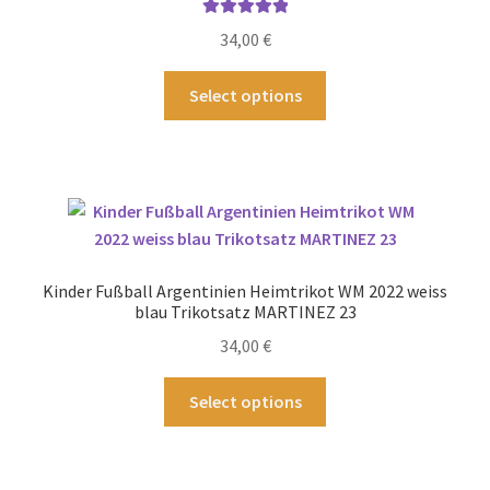
der
Bewertet mit
34,00
€
Produktseite
5.00
von 5
gewählt
Dieses
Select options
werden
Produkt
weist
mehrere
Varianten
auf.
Die
Optionen
Kinder Fußball Argentinien Heimtrikot WM 2022 weiss
können
blau Trikotsatz MARTINEZ 23
auf
34,00
€
der
Produktseite
Dieses
Select options
gewählt
Produkt
werden
weist
mehrere