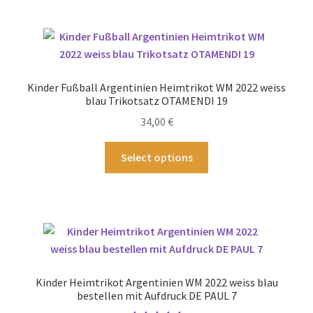
mehrere
Varianten
auf.
Die
Optionen
Kinder Fußball Argentinien Heimtrikot WM 2022 weiss
können
blau Trikotsatz OTAMENDI 19
auf
34,00
€
der
Produktseite
Dieses
Select options
gewählt
Produkt
werden
weist
mehrere
Varianten
auf.
Die
Optionen
Kinder Heimtrikot Argentinien WM 2022 weiss blau
können
bestellen mit Aufdruck DE PAUL 7
auf