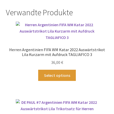
Verwandte Produkte
Herren Argentinien FIFA WM Katar 2022 Auswärtstrikot
Lila Kurzarm mit Aufdruck TAGLIAFICO 3
36,00
€
Dieses
Select options
Produkt
weist
mehrere
Varianten
auf.
Die