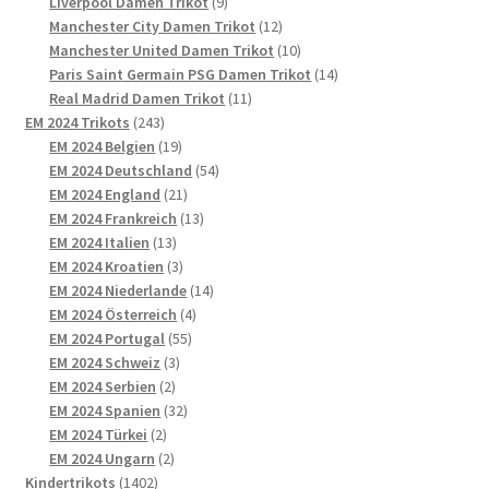
9
Produkte
Liverpool Damen Trikot
9
Produkte
12
Manchester City Damen Trikot
12
Produkte
10
Manchester United Damen Trikot
10
Produkte
14
Paris Saint Germain PSG Damen Trikot
14
11
Produkte
Real Madrid Damen Trikot
11
243
Produkte
EM 2024 Trikots
243
Produkte
19
EM 2024 Belgien
19
Produkte
54
EM 2024 Deutschland
54
21
Produkte
EM 2024 England
21
Produkte
13
EM 2024 Frankreich
13
13
Produkte
EM 2024 Italien
13
Produkte
3
EM 2024 Kroatien
3
Produkte
14
EM 2024 Niederlande
14
4
Produkte
EM 2024 Österreich
4
55
Produkte
EM 2024 Portugal
55
3
Produkte
EM 2024 Schweiz
3
2
Produkte
EM 2024 Serbien
2
Produkte
32
EM 2024 Spanien
32
2
Produkte
EM 2024 Türkei
2
Produkte
2
EM 2024 Ungarn
2
1402
Produkte
Kindertrikots
1402