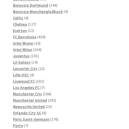
Produkte
144
Borussia Dortmund
144
Produkte
9
Borussia Monchengladbach
9
4
Produkte
Celtic
4
Produkte
127
Chelsea
127
12
Produkte
Everton
12
Produkte
434
FC Barcelona
434
16
Produkte
Inter Miami
16
Produkte
184
Inter Milan
184
101
Produkte
Juventus
101
14
Produkte
LA Galaxy
14
Produkte
22
Leicester City
22
4
Produkte
Lille OSC
4
Produkte
182
Liverpool FC
182
Produkte
7
Los Angeles FC
7
Produkte
166
Manchester City
166
Produkte
242
Manchester United
242
23
Produkte
Newcastle United
23
8
Produkte
Orlando City SC
8
Produkte
276
Paris Saint-Germain
276
7
Produkte
Porto
7