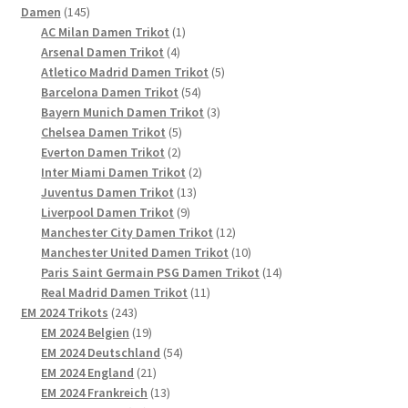
145
Produkte
Damen
145
Produkte
1
AC Milan Damen Trikot
1
4
Produkt
Arsenal Damen Trikot
4
Produkte
5
Atletico Madrid Damen Trikot
5
54
Produkte
Barcelona Damen Trikot
54
Produkte
3
Bayern Munich Damen Trikot
3
5
Produkte
Chelsea Damen Trikot
5
2
Produkte
Everton Damen Trikot
2
Produkte
2
Inter Miami Damen Trikot
2
13
Produkte
Juventus Damen Trikot
13
9
Produkte
Liverpool Damen Trikot
9
Produkte
12
Manchester City Damen Trikot
12
Produkte
10
Manchester United Damen Trikot
10
Produkte
14
Paris Saint Germain PSG Damen Trikot
14
11
Produkte
Real Madrid Damen Trikot
11
243
Produkte
EM 2024 Trikots
243
Produkte
19
EM 2024 Belgien
19
Produkte
54
EM 2024 Deutschland
54
21
Produkte
EM 2024 England
21
Produkte
13
EM 2024 Frankreich
13