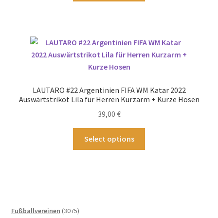
weist
mehrere
Varianten
auf.
Die
Optionen
können
LAUTARO #22 Argentinien FIFA WM Katar 2022
auf
Auswärtstrikot Lila für Herren Kurzarm + Kurze Hosen
der
39,00
€
Produktseite
gewählt
Dieses
Select options
werden
Produkt
weist
mehrere
Varianten
auf.
Die
3075
Fußballvereinen
3075