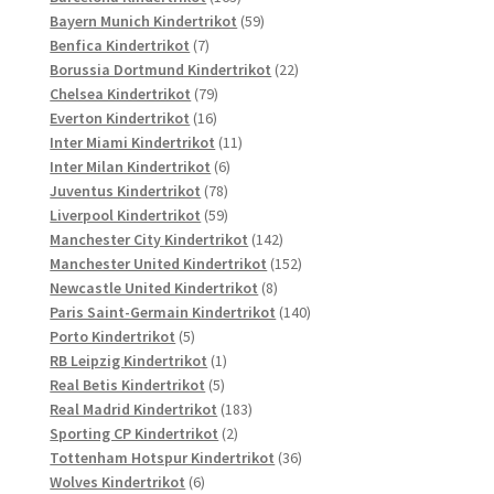
Produkte
59
Bayern Munich Kindertrikot
59
7
Produkte
Benfica Kindertrikot
7
Produkte
22
Borussia Dortmund Kindertrikot
22
79
Produkte
Chelsea Kindertrikot
79
16
Produkte
Everton Kindertrikot
16
Produkte
11
Inter Miami Kindertrikot
11
6
Produkte
Inter Milan Kindertrikot
6
78
Produkte
Juventus Kindertrikot
78
Produkte
59
Liverpool Kindertrikot
59
Produkte
142
Manchester City Kindertrikot
142
Produkte
152
Manchester United Kindertrikot
152
8
Produkte
Newcastle United Kindertrikot
8
Produkte
140
Paris Saint-Germain Kindertrikot
140
5
Produkte
Porto Kindertrikot
5
Produkte
1
RB Leipzig Kindertrikot
1
5
Produkt
Real Betis Kindertrikot
5
Produkte
183
Real Madrid Kindertrikot
183
2
Produkte
Sporting CP Kindertrikot
2
Produkte
36
Tottenham Hotspur Kindertrikot
36
6
Produkte
Wolves Kindertrikot
6