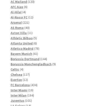
Optionen
120
Produkte
AC Mailand
120
können
6
Produkte
AFC Ajax
6
4
Produkte
auf
Al-Hilal
4
Produkte
12
Al-Nassr FC
12
der
221
Produkte
Arsenal
221
Produktseite
Produkte
40
AS Roma
40
gewählt
Produkte
11
Aston Villa
11
werden
Produkte
5
Athletic Bilbao
5
Produkte
6
Atlanta United
6
Produkte
78
Atletico Madrid
78
61
Produkte
Bayern Munich
61
Produkte
144
Borussia Dortmund
144
Produkte
9
Borussia Monchengladbach
9
4
Produkte
Celtic
4
Produkte
127
Chelsea
127
12
Produkte
Everton
12
Produkte
434
FC Barcelona
434
16
Produkte
Inter Miami
16
Produkte
184
Inter Milan
184
101
Produkte
Juventus
101
14
Produkte
LA Galaxy
14