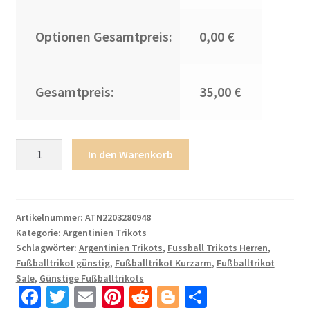
Optionen Gesamtpreis:
0,00 €
Gesamtpreis:
35,00 €
Herren
In den Warenkorb
Argentinien
Heimtrikot
WM
2022
Artikelnummer:
ATN2203280948
Kategorie:
Argentinien Trikots
Weiss
Schlagwörter:
Argentinien Trikots
,
Fussball Trikots Herren
,
Blau
Fußballtrikot günstig
,
Fußballtrikot Kurzarm
,
Fußballtrikot
Kurzarm
Sale
,
Günstige Fußballtrikots
Fussballtrikots
Fa
T
E
Pi
R
Bl
T
DE