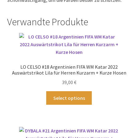
Schonwaschgang, um die Farben besser zu schützen.
Verwandte Produkte
LO CELSO #18 Argentinien FIFA WM Katar 2022
Auswärtstrikot Lila für Herren Kurzarm + Kurze Hosen
39,00
€
Dieses
Select options
Produkt
weist
mehrere
Varianten
auf.