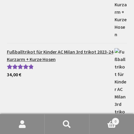
Fußballtrikot für Kinder AC Milan 3rd trikot 2023-24
Kurzarm + Kurze Hosen
34,00
€
Bewertet mit
5.00
von 5
0
Suche
Suchen