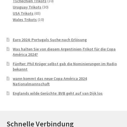
Produkte
10
Tschechien Trikots
10
30
Produkte
Uruguay Trikots
30
65
Produkte
USA Trikots
65
Produkte
10
Wales Trikots
10
Produkte
Euro 2024: Portugals Suche nach Erlösung
Was halten Sie von diesem Argentinien-Trikot für die Copa
América 2024?
Fünfter: Phil Krüger selbst gab die Nominierungen im Radio
bekannt
wann kommt das neue Copa América 2024
Nationalmannschaft
Englands wilde Gerüchte: BVB geht auf van Dijk los
Schnelle Verbindung