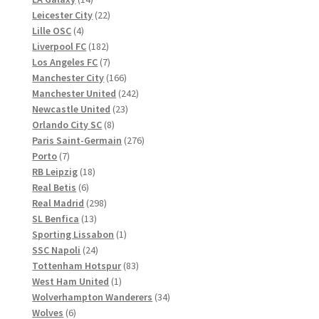
Produkte
22
Leicester City
22
4
Produkte
Lille OSC
4
Produkte
182
Liverpool FC
182
Produkte
7
Los Angeles FC
7
Produkte
166
Manchester City
166
Produkte
242
Manchester United
242
23
Produkte
Newcastle United
23
8
Produkte
Orlando City SC
8
Produkte
276
Paris Saint-Germain
276
7
Produkte
Porto
7
Produkte
18
RB Leipzig
18
6
Produkte
Real Betis
6
Produkte
298
Real Madrid
298
13
Produkte
SL Benfica
13
Produkte
1
Sporting Lissabon
1
24
Produkt
SSC Napoli
24
Produkte
83
Tottenham Hotspur
83
1
Produkte
West Ham United
1
Produkt
34
Wolverhampton Wanderers
34
6
Produkte
Wolves
6