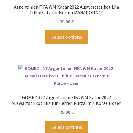
können
Argentinien FIFA WM Katar 2022 Auswärtstrikot Lila
auf
Trikotsatz für Herren MARADONA 10
der
39,00
€
Produktseite
gewählt
Dieses
Select options
werden
Produkt
weist
mehrere
Varianten
auf.
Die
Optionen
können
GOMEZ #17 Argentinien FIFA WM Katar 2022
auf
Auswärtstrikot Lila für Herren Kurzarm + Kurze Hosen
der
39,00
€
Produktseite
gewählt
Dieses
Select options
werden
Produkt