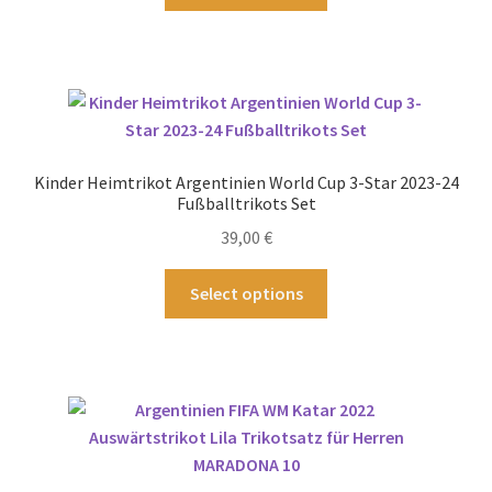
Produkt
weist
mehrere
Varianten
auf.
Die
Optionen
Kinder Heimtrikot Argentinien World Cup 3-Star 2023-24
können
Fußballtrikots Set
auf
39,00
€
der
Produktseite
Dieses
Select options
gewählt
Produkt
werden
weist
mehrere
Varianten
auf.
Die
Optionen