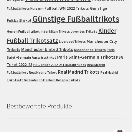
Fußball WM 2022 Trikots
Günstige
Fußballtrikots Kurzarm
Günstige Fußballtrikots
Fußballtrikot
Kinder
Herren Fußballtrikot
Inter Milan Trikots
Juventus Trikots
Fußball Trikotsatz
Manchester City
Liverpool Trikots
Trikots
Manchester United Trikots
Niederlande Trikots
Paris
Paris Saint-Germain Trikots
PSG
Saint-Germain Auswärtstrikot
Trikot 2022-23
PSG Trikot 2022-23 Fußballtrikots
Real Madrid
Real Madrid Trikots
Fußballtrikot
Real Madrid Trikot
Real Madrid
Trikotsatz für Kinder
Tottenham Hotspur Trikots
Bestbewertete Produkte