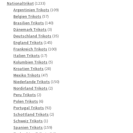
1233
Produkte
Nationaltrikot
1233
Produkte
109
Argentinien Trikots
109
57
Produkte
Belgien Trikots
57
Produkte
140
Brasilien Trikots
140
3
Produkte
Dänemark Trikots
3
Produkte
35
Deutschland Trikots
35
145
Produkte
England Trikots
145
Produkte
100
Frankreich Trikots
100
17
Produkte
Italien Trikots
17
Produkte
5
Kolumbien Trikots
5
28
Produkte
Kroatien Trikots
28
47
Produkte
Mexiko Trikots
47
Produkte
150
Niederlande Trikots
150
2
Produkte
Nordirland Trikots
2
2
Produkte
Peru Trikots
2
Produkte
6
Polen Trikots
6
Produkte
92
Portugal Trikots
92
Produkte
2
Schottland Trikots
2
1
Produkte
Schweiz Trikots
1
Produkt
159
Spanien Trikots
159