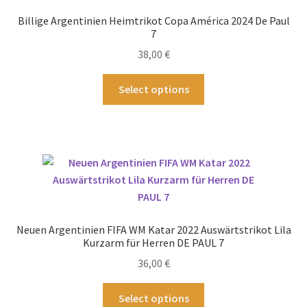
Billige Argentinien Heimtrikot Copa América 2024 De Paul
7
38,00
€
Dieses
Select options
Produkt
weist
mehrere
Varianten
auf.
Die
Optionen
können
Neuen Argentinien FIFA WM Katar 2022 Auswärtstrikot Lila
auf
Kurzarm für Herren DE PAUL 7
der
36,00
€
Produktseite
gewählt
Dieses
Select options
werden