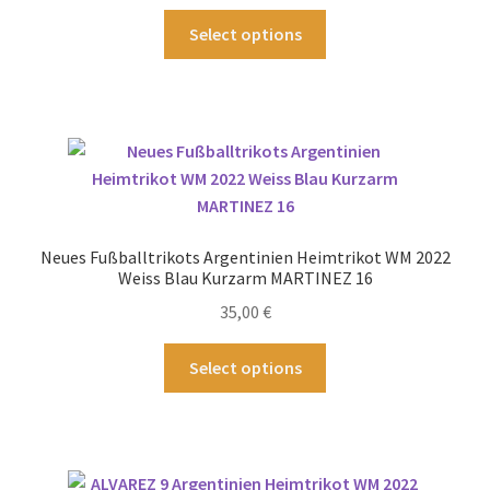
gewählt
Dieses
Select options
werden
Produkt
weist
mehrere
Varianten
auf.
Die
Optionen
können
Neues Fußballtrikots Argentinien Heimtrikot WM 2022
auf
Weiss Blau Kurzarm MARTINEZ 16
der
35,00
€
Produktseite
gewählt
Dieses
Select options
werden
Produkt
weist
mehrere
Varianten