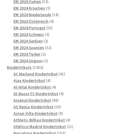
13
Produkte
EM 2024 Italien
13
Produkte
3
EM 2024 Kroatien
3
Produkte
14
EM 2024 Niederlande
14
4
Produkte
EM 2024 Österreich
4
55
Produkte
EM 2024 Portugal
55
3
Produkte
EM 2024 Schweiz
3
2
Produkte
EM 2024 Serbien
2
Produkte
32
EM 2024 Spanien
32
2
Produkte
EM 2024 Türkei
2
Produkte
2
EM 2024 Ungarn
2
1402
Produkte
Kindertrikots
1402
Produkte
41
AC Mailand Kindertrikot
41
4
Produkte
Ajax Kindertrikot
4
Produkte
4
Al-Hilal Kindertrikot
4
Produkte
4
Al-Nassr FC Kindertrikot
4
88
Produkte
Arsenal Kindertrikot
88
Produkte
35
AS Roma Kindertrikot
35
Produkte
9
Aston Villa Kindertrikot
9
Produkte
4
Athletic Bilbao Kindertrikot
4
Produkte
21
Atlético Madrid Kindertrikot
21
163
Produkte
Barcelona Kindertrikot
163