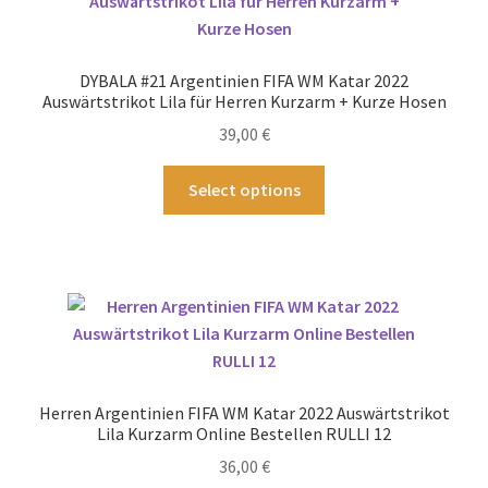
Die
Optionen
können
DYBALA #21 Argentinien FIFA WM Katar 2022
auf
Auswärtstrikot Lila für Herren Kurzarm + Kurze Hosen
der
39,00
€
Produktseite
gewählt
Dieses
Select options
werden
Produkt
weist
mehrere
Varianten
auf.
Die
Optionen
können
Herren Argentinien FIFA WM Katar 2022 Auswärtstrikot
auf
Lila Kurzarm Online Bestellen RULLI 12
der
36,00
€
Produktseite