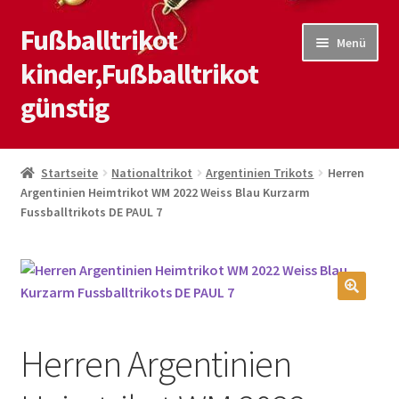
Fußballtrikot
Zur
Zum
Menü
Navigation
Inhalt
kinder,Fußballtrikot
springen
springen
günstig
Start
Startseite
Nationaltrikot
Argentinien Trikots
Herren
Argentinien Heimtrikot WM 2022 Weiss Blau Kurzarm
Blog
Fussballtrikots DE PAUL 7
Kasse
Kontaktiere uns
🔍
Mein Konto
Herren Argentinien
Shop