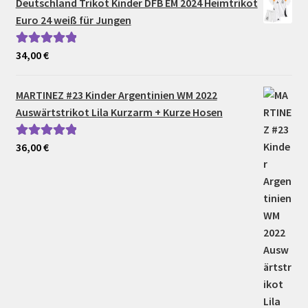
Deutschland Trikot Kinder DFB EM 2024 Heimtrikot
Euro 24 weiß für Jungen
34,00
€
Bewertet mit
5.00
von 5
MARTINEZ #23 Kinder Argentinien WM 2022
Auswärtstrikot Lila Kurzarm + Kurze Hosen
36,00
€
Bewertet mit
5.00
von 5