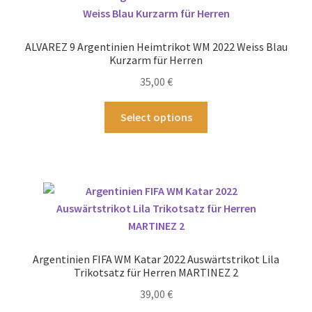
auf.
Die
Optionen
ALVAREZ 9 Argentinien Heimtrikot WM 2022 Weiss Blau
können
Kurzarm für Herren
auf
35,00
€
der
Produktseite
Dieses
Select options
gewählt
Produkt
werden
weist
mehrere
Varianten
auf.
Die
Optionen
können
Argentinien FIFA WM Katar 2022 Auswärtstrikot Lila
auf
Trikotsatz für Herren MARTINEZ 2
der
39,00
€
Produktseite