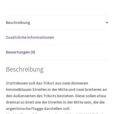
ce
wi
m
nt
e
o
ei
PAUL
b
tt
ail
er
d
g
le
7
Menge
o
er
es
di
g
n
Beschreibung
o
t
t
er
k
Zusätzliche Informationen
Bewertungen (0)
Beschreibung
Stattdessen soll das Trikot aus zwei dünneren
himmelblauen Streifen in der Mitte und zwei breiteren an
den Außenseiten des Trikots bestehen. Diese sollen etwa
dreimal so breit wie die Streifen in der Mitte sein, die die
argentinische Flagge darstellen soll.