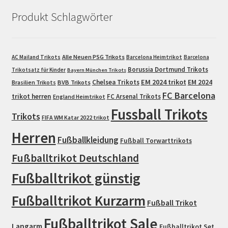
Produkt Schlagwörter
Alle Neuen PSG Trikots
AC Mailand Trikots
Barcelona Heimtrikot
Barcelona
Borussia Dortmund Trikots
Trikotsatz für Kinder
Bayern München Trikots
EM 2024 trikot
Chelsea Trikots
EM 2024
Brasilien Trikots
BVB Trikots
FC Barcelona
trikot herren
FC Arsenal Trikots
England Heimtrikot
Fussball Trikots
Trikots
FIFA WM Katar 2022 trikot
Herren
Fußballkleidung
Fußball Torwarttrikots
Fußballtrikot Deutschland
Fußballtrikot günstig
Fußballtrikot Kurzarm
Fußball Trikot
Fußballtrikot Sale
Langarm
Fußballtrikot Set