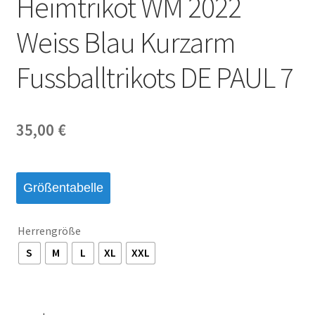
Heimtrikot WM 2022
Startseite – English
Weiss Blau Kurzarm
Warenkorb
Fussballtrikots DE PAUL 7
35,00
€
Größentabelle
Herrengröße
S
M
L
XL
XXL