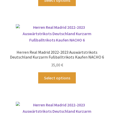
Select options
werden
Produkt
weist
mehrere
Varianten
auf.
Die
Optionen
können
Herren Real Madrid 2022-2023 Auswärtstrikots
auf
Deutschland Kurzarm Fußballtrikots Kaufen NACHO 6
der
35,00
€
Produktseite
gewählt
Dieses
Select options
werden
Produkt
weist
mehrere
Varianten
auf.
Die