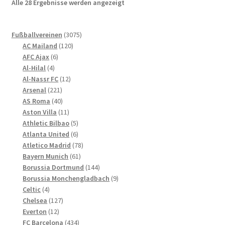
Nach
Alle 28 Ergebnisse werden angezeigt
Optionen
neuesten
können
sortiert
3075
auf
Fußballvereinen
3075
120
Produkte
AC Mailand
120
der
6
Produkte
AFC Ajax
6
Produktseite
4
Produkte
Al-Hilal
4
gewählt
Produkte
12
Al-Nassr FC
12
werden
221
Produkte
Arsenal
221
Produkte
40
AS Roma
40
Produkte
11
Aston Villa
11
Produkte
5
Athletic Bilbao
5
Produkte
6
Atlanta United
6
Produkte
78
Atletico Madrid
78
61
Produkte
Bayern Munich
61
Produkte
144
Borussia Dortmund
144
Produkte
9
Borussia Monchengladbach
9
4
Produkte
Celtic
4
Produkte
127
Chelsea
127
12
Produkte
Everton
12
Produkte
434
FC Barcelona
434