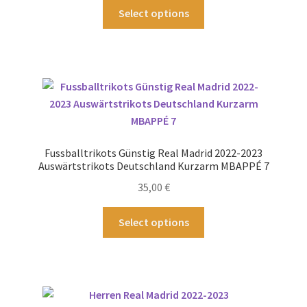
gewählt
Dieses
Select options
werden
Produkt
weist
mehrere
Varianten
auf.
Die
Optionen
können
Fussballtrikots Günstig Real Madrid 2022-2023
auf
Auswärtstrikots Deutschland Kurzarm MBAPPÉ 7
der
35,00
€
Produktseite
gewählt
Dieses
Select options
werden
Produkt
weist
mehrere
Varianten
auf.