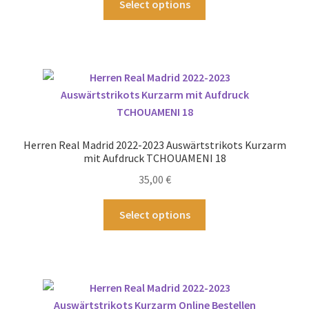
Select options
gewählt
Produkt
werden
weist
mehrere
Varianten
auf.
Die
Optionen
können
Herren Real Madrid 2022-2023 Auswärtstrikots Kurzarm
auf
mit Aufdruck TCHOUAMENI 18
der
35,00
€
Produktseite
gewählt
Dieses
Select options
werden
Produkt
weist
mehrere
Varianten
auf.