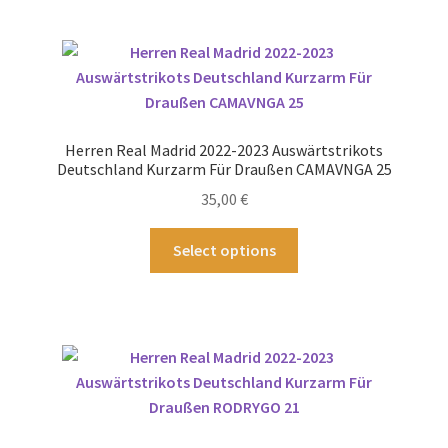
mehrere
Varianten
auf.
Die
Optionen
können
Herren Real Madrid 2022-2023 Auswärtstrikots
auf
Deutschland Kurzarm Für Draußen CAMAVNGA 25
der
35,00
€
Produktseite
gewählt
Dieses
Select options
werden
Produkt
weist
mehrere
Varianten
auf.
Die
Optionen
können