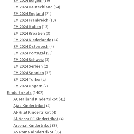
EM 2024 Belgien
19
Produkte
54
EM 2024 Deutschland
54
21
Produkte
EM 2024 England
21
Produkte
13
EM 2024 Frankreich
13
13
Produkte
EM 2024 Italien
13
Produkte
3
EM 2024 Kroatien
3
Produkte
14
EM 2024 Niederlande
14
4
Produkte
EM 2024 Österreich
4
55
Produkte
EM 2024 Portugal
55
3
Produkte
EM 2024 Schweiz
3
2
Produkte
EM 2024 Serbien
2
Produkte
32
EM 2024 Spanien
32
2
Produkte
EM 2024 Türkei
2
Produkte
2
EM 2024 Ungarn
2
1402
Produkte
Kindertrikots
1402
Produkte
41
AC Mailand Kindertrikot
41
4
Produkte
Ajax Kindertrikot
4
Produkte
4
Al-Hilal Kindertrikot
4
Produkte
4
Al-Nassr FC Kindertrikot
4
88
Produkte
Arsenal Kindertrikot
88
Produkte
35
AS Roma Kindertrikot
35