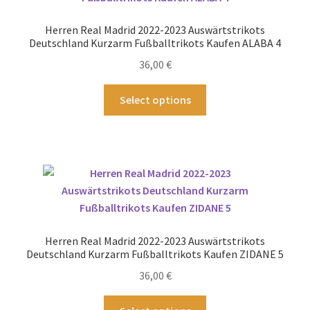
Optionen
können
Herren Real Madrid 2022-2023 Auswärtstrikots
auf
Deutschland Kurzarm Fußballtrikots Kaufen ALABA 4
der
36,00
€
Produktseite
gewählt
Dieses
Select options
werden
Produkt
weist
mehrere
Varianten
auf.
Die
Optionen
können
Herren Real Madrid 2022-2023 Auswärtstrikots
auf
Deutschland Kurzarm Fußballtrikots Kaufen ZIDANE 5
der
36,00
€
Produktseite
gewählt
Dieses