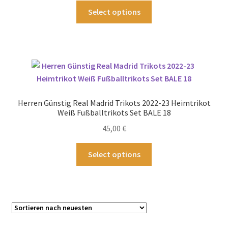
gewählt
Dieses
Select options
werden
Produkt
weist
mehrere
Varianten
auf.
Die
Optionen
Herren Günstig Real Madrid Trikots 2022-23 Heimtrikot
können
Weiß Fußballtrikots Set BALE 18
auf
45,00
€
der
Produktseite
Dieses
Select options
gewählt
Produkt
werden
weist
mehrere
Varianten
auf.
Die