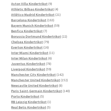
Produkte
9
Aston Villa Kindertrikot
9
Produkte
4
Athletic Bilbao Kindertrikot
4
Produkte
21
Atlético Madrid Kindertrikot
21
163
Produkte
Barcelona Kindertrikot
163
Produkte
59
Bayern Munich Kindertrikot
59
7
Produkte
Benfica Kindertrikot
7
Produkte
22
Borussia Dortmund Kindertrikot
22
79
Produkte
Chelsea Kindertrikot
79
16
Produkte
Everton Kindertrikot
16
Produkte
11
Inter Miami Kindertrikot
11
6
Produkte
Inter Milan Kindertrikot
6
78
Produkte
Juventus Kindertrikot
78
Produkte
59
Liverpool Kindertrikot
59
Produkte
142
Manchester City Kindertrikot
142
Produkte
152
Manchester United Kindertrikot
152
8
Produkte
Newcastle United Kindertrikot
8
Produkte
140
Paris Saint-Germain Kindertrikot
140
5
Produkte
Porto Kindertrikot
5
Produkte
1
RB Leipzig Kindertrikot
1
5
Produkt
Real Betis Kindertrikot
5