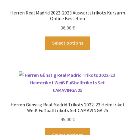
Die
Optionen
Herren Real Madrid 2022-2023 Auswärtstrikots Kurzarm
können
Online Bestellen
auf
36,00
€
der
Produktseite
Dieses
Select options
gewählt
Produkt
werden
weist
mehrere
Varianten
auf.
Die
Optionen
können
Herren Günstig Real Madrid Trikots 2022-23 Heimtrikot
auf
Weiß Fußballtrikots Set CAMAVINGA 25
der
45,00
€
Produktseite
gewählt
Dieses
Select options