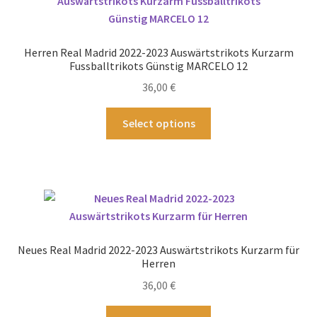
Die
Optionen
können
Herren Real Madrid 2022-2023 Auswärtstrikots Kurzarm
auf
Fussballtrikots Günstig MARCELO 12
der
36,00
€
Produktseite
gewählt
Dieses
Select options
werden
Produkt
weist
mehrere
Varianten
auf.
Die
Optionen
Neues Real Madrid 2022-2023 Auswärtstrikots Kurzarm für
können
Herren
auf
36,00
€
der
Produktseite
Dieses