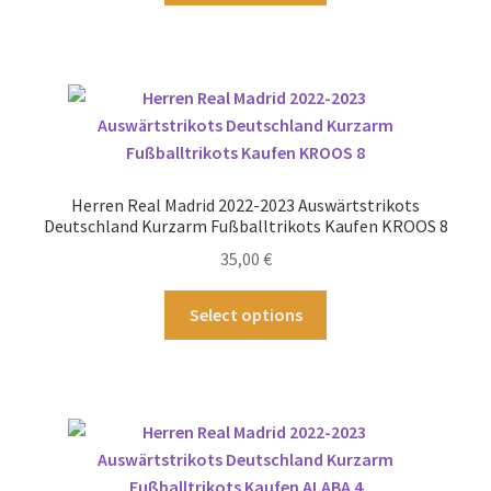
weist
mehrere
Varianten
auf.
Die
Optionen
können
Herren Real Madrid 2022-2023 Auswärtstrikots
auf
Deutschland Kurzarm Fußballtrikots Kaufen KROOS 8
der
35,00
€
Produktseite
gewählt
Dieses
Select options
werden
Produkt
weist
mehrere
Varianten
auf.
Die