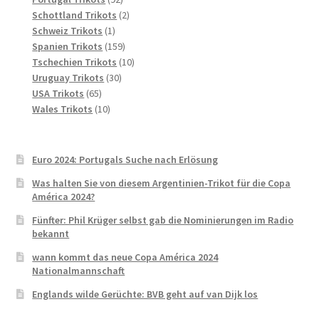
Produkte
2
Schottland Trikots
2
1
Produkte
Schweiz Trikots
1
Produkt
159
Spanien Trikots
159
Produkte
10
Tschechien Trikots
10
30
Produkte
Uruguay Trikots
30
65
Produkte
USA Trikots
65
Produkte
10
Wales Trikots
10
Produkte
Euro 2024: Portugals Suche nach Erlösung
Was halten Sie von diesem Argentinien-Trikot für die Copa
América 2024?
Fünfter: Phil Krüger selbst gab die Nominierungen im Radio
bekannt
wann kommt das neue Copa América 2024
Nationalmannschaft
Englands wilde Gerüchte: BVB geht auf van Dijk los