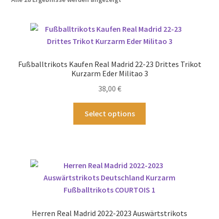
neuesten
Startseite – English
sortiert
Warenkorb
Fußballtrikots Kaufen Real Madrid 22-23 Drittes Trikot
Kurzarm Eder Militao 3
38,00
€
Dieses
Select options
Produkt
weist
mehrere
Varianten
auf.
Die
Optionen
können
Herren Real Madrid 2022-2023 Auswärtstrikots
auf