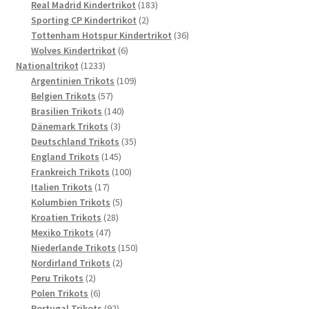
Produkte
183
Real Madrid Kindertrikot
183
2
Produkte
Sporting CP Kindertrikot
2
Produkte
36
Tottenham Hotspur Kindertrikot
36
6
Produkte
Wolves Kindertrikot
6
1233
Produkte
Nationaltrikot
1233
Produkte
109
Argentinien Trikots
109
57
Produkte
Belgien Trikots
57
Produkte
140
Brasilien Trikots
140
3
Produkte
Dänemark Trikots
3
Produkte
35
Deutschland Trikots
35
145
Produkte
England Trikots
145
Produkte
100
Frankreich Trikots
100
17
Produkte
Italien Trikots
17
Produkte
5
Kolumbien Trikots
5
28
Produkte
Kroatien Trikots
28
47
Produkte
Mexiko Trikots
47
Produkte
150
Niederlande Trikots
150
2
Produkte
Nordirland Trikots
2
2
Produkte
Peru Trikots
2
Produkte
6
Polen Trikots
6
Produkte
92
Portugal Trikots
92