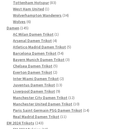
Produkte
83
Tottenham Hotspur
83
1
Produkte
West Ham United
1
Produkt
34
Wolverhampton Wanderers
34
6
Produkte
Wolves
6
145
Produkte
Damen
145
Produkte
1
AC Milan Damen Trikot
1
4
Produkt
Arsenal Damen Trikot
4
Produkte
5
Atletico Madrid Damen Trikot
5
54
Produkte
Barcelona Damen Trikot
54
Produkte
3
Bayern Munich Damen Trikot
3
5
Produkte
Chelsea Damen Trikot
5
2
Produkte
Everton Damen Trikot
2
Produkte
2
Inter Miami Damen Trikot
2
13
Produkte
Juventus Damen Trikot
13
9
Produkte
Liverpool Damen Trikot
9
Produkte
12
Manchester City Damen Trikot
12
Produkte
10
Manchester United Damen Trikot
10
Produkte
14
Paris Saint Germain PSG Damen Trikot
14
11
Produkte
Real Madrid Damen Trikot
11
243
Produkte
EM 2024 Trikots
243
Produkte
19