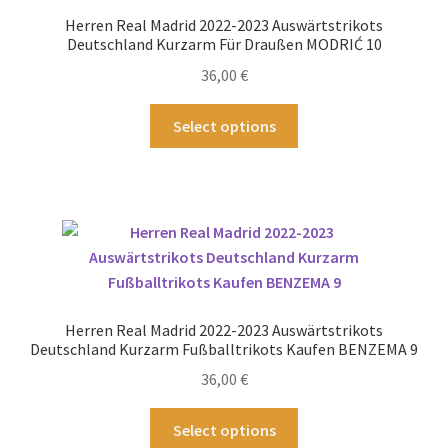
können
Herren Real Madrid 2022-2023 Auswärtstrikots
auf
Deutschland Kurzarm Für Draußen MODRIĆ 10
der
36,00
€
Produktseite
gewählt
Dieses
Select options
werden
Produkt
weist
mehrere
Varianten
auf.
Die
Optionen
können
Herren Real Madrid 2022-2023 Auswärtstrikots
auf
Deutschland Kurzarm Fußballtrikots Kaufen BENZEMA 9
der
36,00
€
Produktseite
gewählt
Dieses
Select options
werden
Produkt