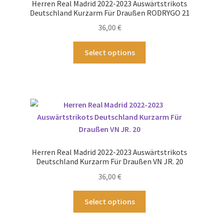
Herren Real Madrid 2022-2023 Auswärtstrikots
auf
Deutschland Kurzarm Für Draußen RODRYGO 21
der
36,00
€
Produktseite
gewählt
Dieses
Select options
werden
Produkt
weist
mehrere
Varianten
auf.
Die
Optionen
können
Herren Real Madrid 2022-2023 Auswärtstrikots
auf
Deutschland Kurzarm Für Draußen VN JR. 20
der
36,00
€
Produktseite
gewählt
Dieses
Select options
werden
Produkt