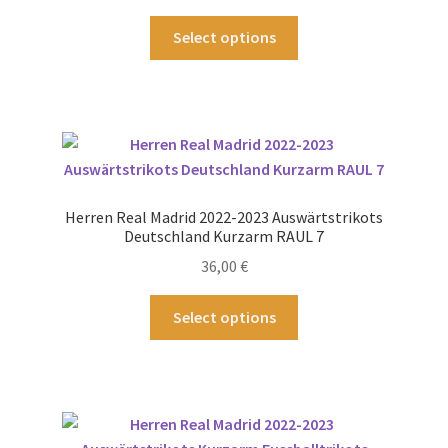
gewählt
Dieses
Select options
werden
Produkt
weist
mehrere
Varianten
auf.
Die
Optionen
Herren Real Madrid 2022-2023 Auswärtstrikots
können
Deutschland Kurzarm RAUL 7
auf
36,00
€
der
Produktseite
Dieses
Select options
gewählt
Produkt
werden
weist
mehrere
Varianten
auf.