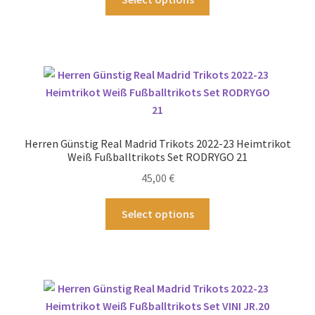
werden
Produkt
weist
mehrere
Varianten
auf.
Die
Optionen
können
Herren Günstig Real Madrid Trikots 2022-23 Heimtrikot
auf
Weiß Fußballtrikots Set RODRYGO 21
der
45,00
€
Produktseite
gewählt
Dieses
Select options
werden
Produkt
weist
mehrere
Varianten
auf.
Die