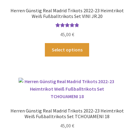
Optionen
Herren Günstig Real Madrid Trikots 2022-23 Heimtrikot
können
Weiß Fußballtrikots Set VINI JR.20
auf
der
Bewertet mit
45,00
€
Produktseite
5.00
von 5
gewählt
Dieses
Select options
werden
Produkt
weist
mehrere
Varianten
auf.
Die
Optionen
können
Herren Günstig Real Madrid Trikots 2022-23 Heimtrikot
auf
Weiß Fußballtrikots Set TCHOUAMENI 18
der
45,00
€
Produktseite