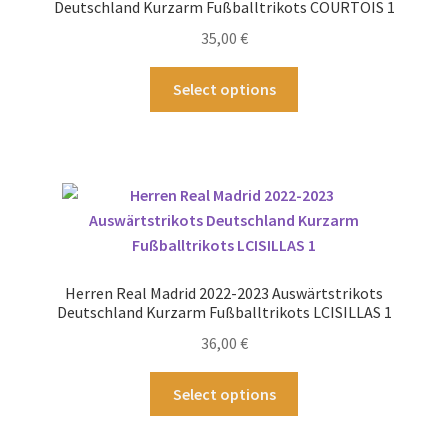
Deutschland Kurzarm Fußballtrikots COURTOIS 1
der
35,00
€
Produktseite
gewählt
Dieses
Select options
werden
Produkt
weist
mehrere
Varianten
auf.
Die
Optionen
können
Herren Real Madrid 2022-2023 Auswärtstrikots
auf
Deutschland Kurzarm Fußballtrikots LCISILLAS 1
der
36,00
€
Produktseite
gewählt
Dieses
Select options
werden
Produkt
weist