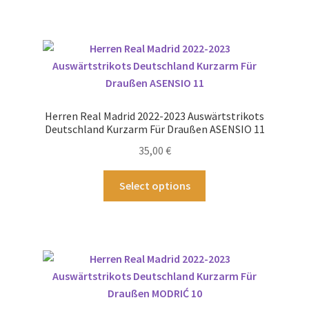
weist
mehrere
Varianten
auf.
Die
Optionen
können
Herren Real Madrid 2022-2023 Auswärtstrikots
auf
Deutschland Kurzarm Für Draußen ASENSIO 11
der
35,00
€
Produktseite
gewählt
Dieses
Select options
werden
Produkt
weist
mehrere
Varianten
auf.
Die
Optionen