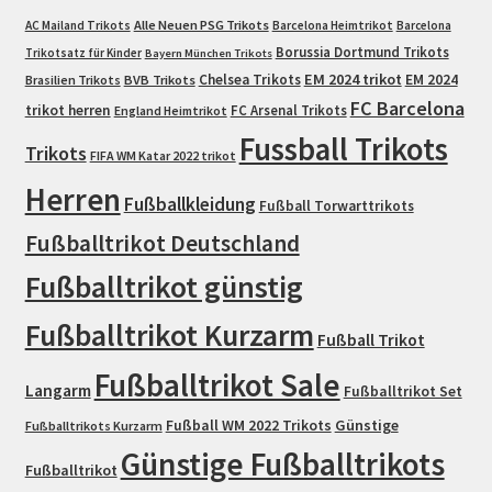
Alle Neuen PSG Trikots
AC Mailand Trikots
Barcelona Heimtrikot
Barcelona
Borussia Dortmund Trikots
Trikotsatz für Kinder
Bayern München Trikots
EM 2024 trikot
Chelsea Trikots
EM 2024
Brasilien Trikots
BVB Trikots
FC Barcelona
trikot herren
FC Arsenal Trikots
England Heimtrikot
Fussball Trikots
Trikots
FIFA WM Katar 2022 trikot
Herren
Fußballkleidung
Fußball Torwarttrikots
Fußballtrikot Deutschland
Fußballtrikot günstig
Fußballtrikot Kurzarm
Fußball Trikot
Fußballtrikot Sale
Langarm
Fußballtrikot Set
Fußball WM 2022 Trikots
Günstige
Fußballtrikots Kurzarm
Günstige Fußballtrikots
Fußballtrikot