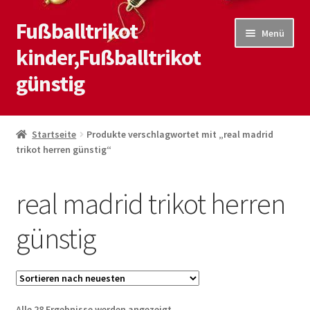
Fußballtrikot
Zur
Zum
Menü
Navigation
Inhalt
kinder,Fußballtrikot
springen
springen
günstig
Start
Startseite
Produkte verschlagwortet mit „real madrid
trikot herren günstig“
Blog
Kasse
real madrid trikot herren
Kontaktiere uns
günstig
Mein Konto
Shop
Nach
Alle 28 Ergebnisse werden angezeigt