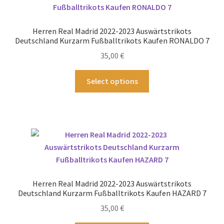
Optionen
können
Herren Real Madrid 2022-2023 Auswärtstrikots
auf
Deutschland Kurzarm Fußballtrikots Kaufen RONALDO 7
der
35,00
€
Produktseite
gewählt
Dieses
Select options
werden
Produkt
weist
mehrere
Varianten
auf.
Die
Optionen
können
Herren Real Madrid 2022-2023 Auswärtstrikots
auf
Deutschland Kurzarm Fußballtrikots Kaufen HAZARD 7
der
35,00
€
Produktseite