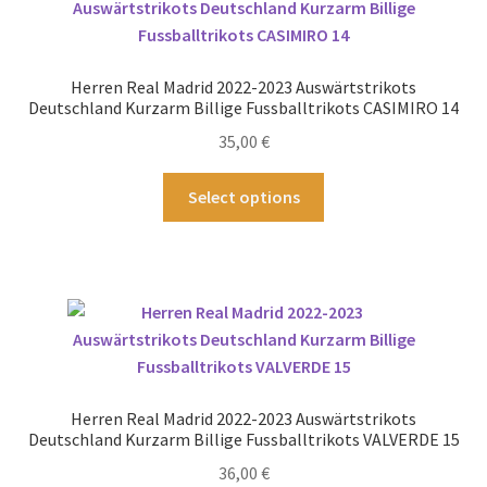
Die
Optionen
können
Herren Real Madrid 2022-2023 Auswärtstrikots
auf
Deutschland Kurzarm Billige Fussballtrikots CASIMIRO 14
der
35,00
€
Produktseite
gewählt
Dieses
Select options
werden
Produkt
weist
mehrere
Varianten
auf.
Die
Optionen
können
Herren Real Madrid 2022-2023 Auswärtstrikots
auf
Deutschland Kurzarm Billige Fussballtrikots VALVERDE 15
der
36,00
€
Produktseite