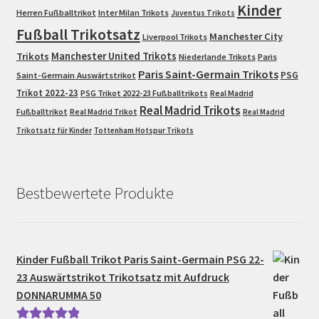
Kinder
Herren Fußballtrikot
Inter Milan Trikots
Juventus Trikots
Fußball Trikotsatz
Manchester City
Liverpool Trikots
Trikots
Manchester United Trikots
Niederlande Trikots
Paris
Paris Saint-Germain Trikots
PSG
Saint-Germain Auswärtstrikot
Trikot 2022-23
PSG Trikot 2022-23 Fußballtrikots
Real Madrid
Real Madrid Trikots
Fußballtrikot
Real Madrid Trikot
Real Madrid
Trikotsatz für Kinder
Tottenham Hotspur Trikots
Bestbewertete Produkte
Kinder Fußball Trikot Paris Saint-Germain PSG 22-
23 Auswärtstrikot Trikotsatz mit Aufdruck
DONNARUMMA 50