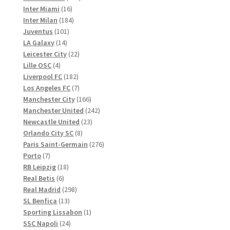
16
Produkte
Inter Miami
16
Produkte
184
Inter Milan
184
101
Produkte
Juventus
101
14
Produkte
LA Galaxy
14
Produkte
22
Leicester City
22
4
Produkte
Lille OSC
4
Produkte
182
Liverpool FC
182
Produkte
7
Los Angeles FC
7
Produkte
166
Manchester City
166
Produkte
242
Manchester United
242
23
Produkte
Newcastle United
23
8
Produkte
Orlando City SC
8
Produkte
276
Paris Saint-Germain
276
7
Produkte
Porto
7
Produkte
18
RB Leipzig
18
6
Produkte
Real Betis
6
Produkte
298
Real Madrid
298
13
Produkte
SL Benfica
13
Produkte
1
Sporting Lissabon
1
24
Produkt
SSC Napoli
24