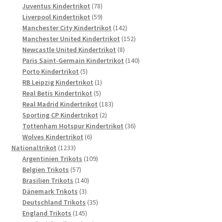
78
Produkte
Juventus Kindertrikot
78
Produkte
59
Liverpool Kindertrikot
59
Produkte
142
Manchester City Kindertrikot
142
Produkte
152
Manchester United Kindertrikot
152
8
Produkte
Newcastle United Kindertrikot
8
Produkte
140
Paris Saint-Germain Kindertrikot
140
5
Produkte
Porto Kindertrikot
5
Produkte
1
RB Leipzig Kindertrikot
1
5
Produkt
Real Betis Kindertrikot
5
Produkte
183
Real Madrid Kindertrikot
183
2
Produkte
Sporting CP Kindertrikot
2
Produkte
36
Tottenham Hotspur Kindertrikot
36
6
Produkte
Wolves Kindertrikot
6
1233
Produkte
Nationaltrikot
1233
Produkte
109
Argentinien Trikots
109
57
Produkte
Belgien Trikots
57
Produkte
140
Brasilien Trikots
140
3
Produkte
Dänemark Trikots
3
Produkte
35
Deutschland Trikots
35
145
Produkte
England Trikots
145