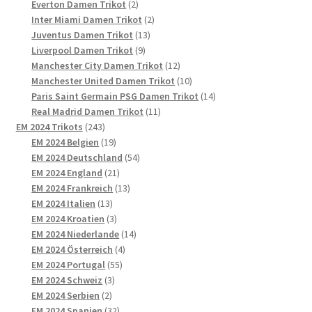
2
Produkte
Everton Damen Trikot
2
Produkte
2
Inter Miami Damen Trikot
2
13
Produkte
Juventus Damen Trikot
13
9
Produkte
Liverpool Damen Trikot
9
Produkte
12
Manchester City Damen Trikot
12
Produkte
10
Manchester United Damen Trikot
10
Produkte
14
Paris Saint Germain PSG Damen Trikot
14
11
Produkte
Real Madrid Damen Trikot
11
243
Produkte
EM 2024 Trikots
243
Produkte
19
EM 2024 Belgien
19
Produkte
54
EM 2024 Deutschland
54
21
Produkte
EM 2024 England
21
Produkte
13
EM 2024 Frankreich
13
13
Produkte
EM 2024 Italien
13
Produkte
3
EM 2024 Kroatien
3
Produkte
14
EM 2024 Niederlande
14
4
Produkte
EM 2024 Österreich
4
55
Produkte
EM 2024 Portugal
55
3
Produkte
EM 2024 Schweiz
3
2
Produkte
EM 2024 Serbien
2
Produkte
32
EM 2024 Spanien
32