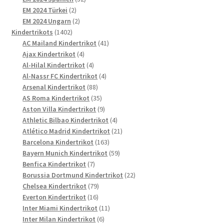
2
Produkte
EM 2024 Türkei
2
Produkte
2
EM 2024 Ungarn
2
1402
Produkte
Kindertrikots
1402
Produkte
41
AC Mailand Kindertrikot
41
4
Produkte
Ajax Kindertrikot
4
Produkte
4
Al-Hilal Kindertrikot
4
Produkte
4
Al-Nassr FC Kindertrikot
4
88
Produkte
Arsenal Kindertrikot
88
Produkte
35
AS Roma Kindertrikot
35
Produkte
9
Aston Villa Kindertrikot
9
Produkte
4
Athletic Bilbao Kindertrikot
4
Produkte
21
Atlético Madrid Kindertrikot
21
163
Produkte
Barcelona Kindertrikot
163
Produkte
59
Bayern Munich Kindertrikot
59
7
Produkte
Benfica Kindertrikot
7
Produkte
22
Borussia Dortmund Kindertrikot
22
79
Produkte
Chelsea Kindertrikot
79
16
Produkte
Everton Kindertrikot
16
Produkte
11
Inter Miami Kindertrikot
11
6
Produkte
Inter Milan Kindertrikot
6