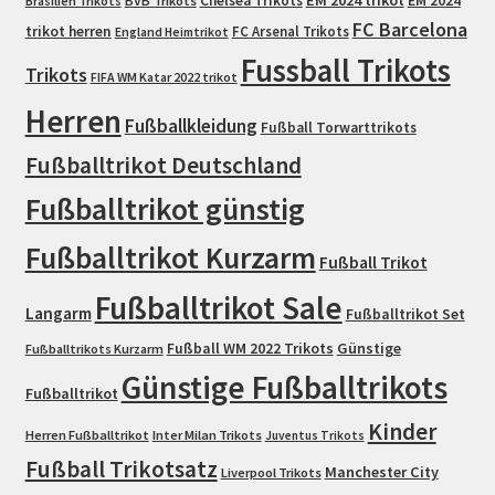
Chelsea Trikots
EM 2024
Brasilien Trikots
BVB Trikots
FC Barcelona
trikot herren
FC Arsenal Trikots
England Heimtrikot
Fussball Trikots
Trikots
FIFA WM Katar 2022 trikot
Herren
Fußballkleidung
Fußball Torwarttrikots
Fußballtrikot Deutschland
Fußballtrikot günstig
Fußballtrikot Kurzarm
Fußball Trikot
Fußballtrikot Sale
Langarm
Fußballtrikot Set
Fußball WM 2022 Trikots
Günstige
Fußballtrikots Kurzarm
Günstige Fußballtrikots
Fußballtrikot
Kinder
Herren Fußballtrikot
Inter Milan Trikots
Juventus Trikots
Fußball Trikotsatz
Manchester City
Liverpool Trikots