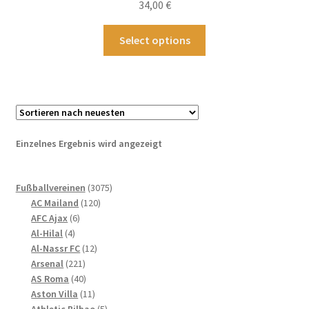
34,00
€
Dieses
Select options
Produkt
weist
mehrere
Varianten
auf.
Die
Einzelnes Ergebnis wird angezeigt
Optionen
können
3075
auf
Fußballvereinen
3075
120
Produkte
AC Mailand
120
der
6
Produkte
AFC Ajax
6
Produktseite
4
Produkte
Al-Hilal
4
gewählt
Produkte
12
Al-Nassr FC
12
werden
221
Produkte
Arsenal
221
Produkte
40
AS Roma
40
Produkte
11
Aston Villa
11
Produkte
5
Athletic Bilbao
5