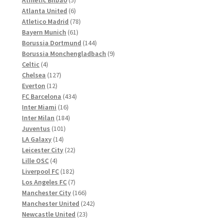
Produkte
6
Atlanta United
6
Produkte
78
Atletico Madrid
78
61
Produkte
Bayern Munich
61
Produkte
144
Borussia Dortmund
144
Produkte
9
Borussia Monchengladbach
9
4
Produkte
Celtic
4
Produkte
127
Chelsea
127
12
Produkte
Everton
12
Produkte
434
FC Barcelona
434
16
Produkte
Inter Miami
16
Produkte
184
Inter Milan
184
101
Produkte
Juventus
101
14
Produkte
LA Galaxy
14
Produkte
22
Leicester City
22
4
Produkte
Lille OSC
4
Produkte
182
Liverpool FC
182
Produkte
7
Los Angeles FC
7
Produkte
166
Manchester City
166
Produkte
242
Manchester United
242
23
Produkte
Newcastle United
23