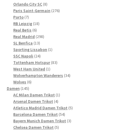
8
Produkte
Orlando City SC
8
Produkte
276
Paris Saint-Germain
276
7
Produkte
Porto
7
Produkte
18
RB Leipzig
18
6
Produkte
Real Betis
6
Produkte
298
Real Madrid
298
13
Produkte
SL Benfica
13
Produkte
1
Sporting Lissabon
1
24
Produkt
SSC Napoli
24
Produkte
83
Tottenham Hotspur
83
1
Produkte
West Ham United
1
Produkt
34
Wolverhampton Wanderers
34
6
Produkte
Wolves
6
145
Produkte
Damen
145
Produkte
1
AC Milan Damen Trikot
1
4
Produkt
Arsenal Damen Trikot
4
Produkte
5
Atletico Madrid Damen Trikot
5
54
Produkte
Barcelona Damen Trikot
54
Produkte
3
Bayern Munich Damen Trikot
3
5
Produkte
Chelsea Damen Trikot
5