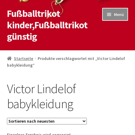
Fußballtrikot
Zur
Zum
Menü
Navigation
Inhalt
kinder,Fußballtrikot
springen
springen
günstig
Start
Startseite
Produkte verschlagwortet mit „Victor Lindelof
babykleidung“
Blog
Kasse
Victor Lindelof
Kontaktiere uns
babykleidung
Mein Konto
Shop
Einzelnes Ergebnis wird angezeigt