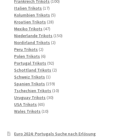
Produkte
100
Frankreich Trikots
100
17
Produkte
Italien Trikots
17
Produkte
5
Kolumbien Trikots
5
28
Produkte
Kroatien Trikots
28
47
Produkte
Mexiko Trikots
47
Produkte
150
Niederlande Trikots
150
2
Produkte
Nordirland Trikots
2
2
Produkte
Peru Trikots
2
Produkte
6
Polen Trikots
6
Produkte
92
Portugal Trikots
92
Produkte
2
Schottland Trikots
2
1
Produkte
Schweiz Trikots
1
Produkt
159
Spanien Trikots
159
Produkte
10
Tschechien Trikots
10
30
Produkte
Uruguay Trikots
30
65
Produkte
USA Trikots
65
Produkte
10
Wales Trikots
10
Produkte
Euro 2024: Portugals Suche nach Erlösung