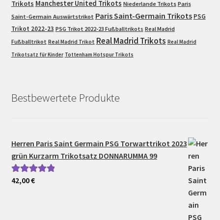
Trikots
Manchester United Trikots
Niederlande Trikots
Paris
Paris Saint-Germain Trikots
PSG
Saint-Germain Auswärtstrikot
Trikot 2022-23
PSG Trikot 2022-23 Fußballtrikots
Real Madrid
Real Madrid Trikots
Fußballtrikot
Real Madrid Trikot
Real Madrid
Trikotsatz für Kinder
Tottenham Hotspur Trikots
Bestbewertete Produkte
Herren Paris Saint Germain PSG Torwarttrikot 2023
grün Kurzarm Trikotsatz DONNARUMMA 99
42,00
€
Bewertet mit
5.00
von 5