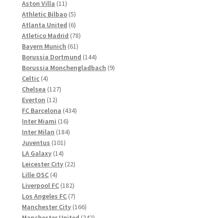
Produkte
11
Aston Villa
11
werden
Produkte
5
Athletic Bilbao
5
Produkte
6
Atlanta United
6
Produkte
78
Atletico Madrid
78
61
Produkte
Bayern Munich
61
Produkte
144
Borussia Dortmund
144
Produkte
9
Borussia Monchengladbach
9
4
Produkte
Celtic
4
Produkte
127
Chelsea
127
12
Produkte
Everton
12
Produkte
434
FC Barcelona
434
16
Produkte
Inter Miami
16
Produkte
184
Inter Milan
184
101
Produkte
Juventus
101
14
Produkte
LA Galaxy
14
Produkte
22
Leicester City
22
4
Produkte
Lille OSC
4
Produkte
182
Liverpool FC
182
Produkte
7
Los Angeles FC
7
Produkte
166
Manchester City
166
Produkte
242
Manchester United
242