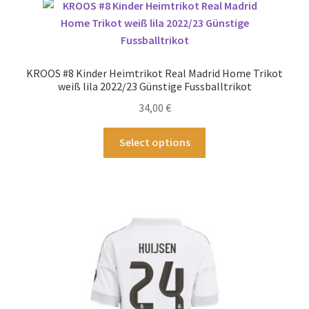
auf.
Die
Optionen
können
KROOS #8 Kinder Heimtrikot Real Madrid Home Trikot
auf
weiß lila 2022/23 Günstige Fussballtrikot
der
34,00
€
Produktseite
gewählt
Dieses
Select options
werden
Produkt
weist
mehrere
Varianten
auf.
Die
Optionen
können
auf
der