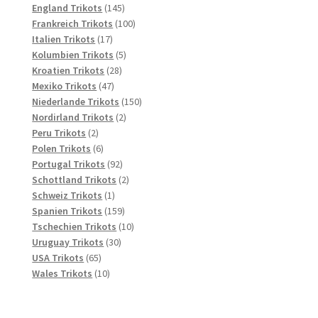
145
Produkte
England Trikots
145
Produkte
100
Frankreich Trikots
100
17
Produkte
Italien Trikots
17
Produkte
5
Kolumbien Trikots
5
28
Produkte
Kroatien Trikots
28
47
Produkte
Mexiko Trikots
47
Produkte
150
Niederlande Trikots
150
2
Produkte
Nordirland Trikots
2
2
Produkte
Peru Trikots
2
Produkte
6
Polen Trikots
6
Produkte
92
Portugal Trikots
92
Produkte
2
Schottland Trikots
2
1
Produkte
Schweiz Trikots
1
Produkt
159
Spanien Trikots
159
Produkte
10
Tschechien Trikots
10
30
Produkte
Uruguay Trikots
30
65
Produkte
USA Trikots
65
Produkte
10
Wales Trikots
10
Produkte