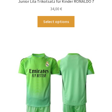
Junior Lila Trikotsatz für Kinder RONALDO 7
der
34,00
€
Produktseite
gewählt
Dieses
Select options
werden
Produkt
weist
mehrere
Varianten
auf.
Die
Optionen
können
auf
der
Produktseite
gewählt
werden