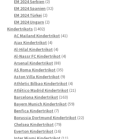
2
Produkte
EM 2024 Serbien
2
Produkte
32
EM 2024 Spanien
32
2
Produkte
EM 2024 Türkei
2
Produkte
2
EM 2024 Ungarn
2
1402
Produkte
Kindertrikots
1402
Produkte
41
AC Mailand Kindertrikot
41
4
Produkte
Ajax Kindertrikot
4
Produkte
4
Al-Hilal Kindertrikot
4
Produkte
4
Al-Nassr FC Kindertrikot
4
88
Produkte
Arsenal Kindertrikot
88
Produkte
35
AS Roma Kindertrikot
35
Produkte
9
Aston Villa Kindertrikot
9
Produkte
4
Athletic Bilbao Kindertrikot
4
Produkte
21
Atlético Madrid Kindertrikot
21
163
Produkte
Barcelona Kindertrikot
163
Produkte
59
Bayern Munich Kindertrikot
59
7
Produkte
Benfica Kindertrikot
7
Produkte
22
Borussia Dortmund Kindertrikot
22
79
Produkte
Chelsea Kindertrikot
79
16
Produkte
Everton Kindertrikot
16
Produkte
11
Inter Miami Kindertrikot
11