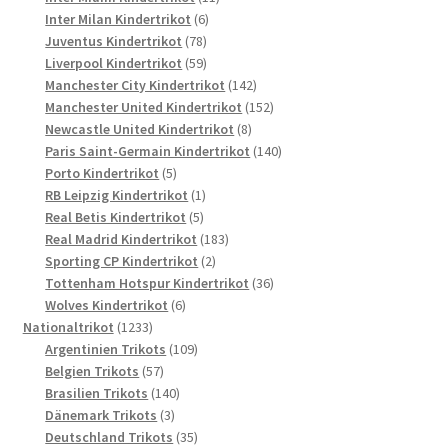
6
Produkte
Inter Milan Kindertrikot
6
78
Produkte
Juventus Kindertrikot
78
Produkte
59
Liverpool Kindertrikot
59
Produkte
142
Manchester City Kindertrikot
142
Produkte
152
Manchester United Kindertrikot
152
8
Produkte
Newcastle United Kindertrikot
8
Produkte
140
Paris Saint-Germain Kindertrikot
140
5
Produkte
Porto Kindertrikot
5
Produkte
1
RB Leipzig Kindertrikot
1
5
Produkt
Real Betis Kindertrikot
5
Produkte
183
Real Madrid Kindertrikot
183
2
Produkte
Sporting CP Kindertrikot
2
Produkte
36
Tottenham Hotspur Kindertrikot
36
6
Produkte
Wolves Kindertrikot
6
1233
Produkte
Nationaltrikot
1233
Produkte
109
Argentinien Trikots
109
57
Produkte
Belgien Trikots
57
Produkte
140
Brasilien Trikots
140
3
Produkte
Dänemark Trikots
3
Produkte
35
Deutschland Trikots
35