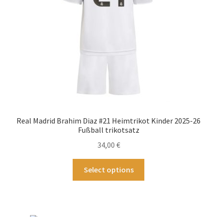
der
Produktseite
gewählt
werden
Real Madrid Brahim Diaz #21 Heimtrikot Kinder 2025-26
Fußball trikotsatz
34,00
€
Dieses
Select options
Produkt
weist
mehrere
Varianten