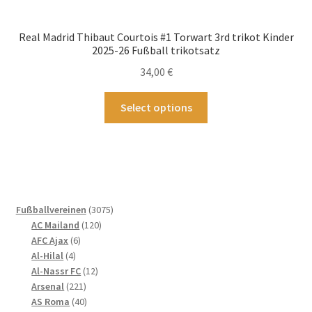
Real Madrid Thibaut Courtois #1 Torwart 3rd trikot Kinder
2025-26 Fußball trikotsatz
34,00
€
Dieses
Select options
Produkt
weist
mehrere
Varianten
auf.
Die
3075
Fußballvereinen
3075
Optionen
120
Produkte
AC Mailand
120
können
6
Produkte
AFC Ajax
6
4
Produkte
auf
Al-Hilal
4
Produkte
12
Al-Nassr FC
12
der
221
Produkte
Arsenal
221
Produktseite
Produkte
40
AS Roma
40
gewählt