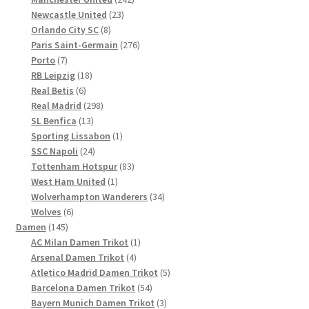
23
Produkte
Newcastle United
23
8
Produkte
Orlando City SC
8
Produkte
276
Paris Saint-Germain
276
7
Produkte
Porto
7
Produkte
18
RB Leipzig
18
6
Produkte
Real Betis
6
Produkte
298
Real Madrid
298
13
Produkte
SL Benfica
13
Produkte
1
Sporting Lissabon
1
24
Produkt
SSC Napoli
24
Produkte
83
Tottenham Hotspur
83
1
Produkte
West Ham United
1
Produkt
34
Wolverhampton Wanderers
34
6
Produkte
Wolves
6
145
Produkte
Damen
145
Produkte
1
AC Milan Damen Trikot
1
4
Produkt
Arsenal Damen Trikot
4
Produkte
5
Atletico Madrid Damen Trikot
5
54
Produkte
Barcelona Damen Trikot
54
Produkte
3
Bayern Munich Damen Trikot
3