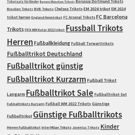
Borussia Dortmund Trikots
Trikotsatz für Kinder
Bayern München Trikots
EM 2024 trikot
Chelsea Trikots
EM 2024
Brasilien Trikots
BVB Trikots
FC Barcelona
trikot herren
FC Arsenal Trikots
England Heimtrikot
Fussball Trikots
Trikots
FIFA WM Katar 2022 trikot
Herren
Fußballkleidung
Fußball Torwarttrikots
Fußballtrikot Deutschland
Fußballtrikot günstig
Fußballtrikot Kurzarm
Fußball Trikot
Fußballtrikot Sale
Langarm
Fußballtrikot Set
Fußball WM 2022 Trikots
Günstige
Fußballtrikots Kurzarm
Günstige Fußballtrikots
Fußballtrikot
Kinder
Herren Fußballtrikot
Inter Milan Trikots
Juventus Trikots