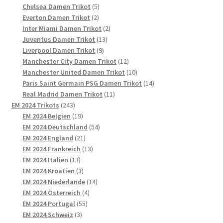
5
Produkte
Chelsea Damen Trikot
5
2
Produkte
Everton Damen Trikot
2
Produkte
2
Inter Miami Damen Trikot
2
13
Produkte
Juventus Damen Trikot
13
9
Produkte
Liverpool Damen Trikot
9
Produkte
12
Manchester City Damen Trikot
12
Produkte
10
Manchester United Damen Trikot
10
Produkte
14
Paris Saint Germain PSG Damen Trikot
14
11
Produkte
Real Madrid Damen Trikot
11
243
Produkte
EM 2024 Trikots
243
Produkte
19
EM 2024 Belgien
19
Produkte
54
EM 2024 Deutschland
54
21
Produkte
EM 2024 England
21
Produkte
13
EM 2024 Frankreich
13
13
Produkte
EM 2024 Italien
13
Produkte
3
EM 2024 Kroatien
3
Produkte
14
EM 2024 Niederlande
14
4
Produkte
EM 2024 Österreich
4
55
Produkte
EM 2024 Portugal
55
3
Produkte
EM 2024 Schweiz
3