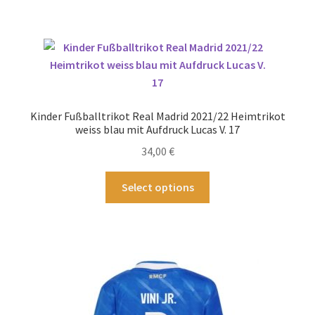
weist
mehrere
Varianten
auf.
Die
Optionen
können
Kinder Fußballtrikot Real Madrid 2021/22 Heimtrikot
auf
weiss blau mit Aufdruck Lucas V. 17
der
34,00
€
Produktseite
gewählt
Dieses
Select options
werden
Produkt
weist
mehrere
Varianten
auf.
Die
Optionen