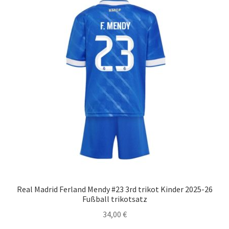
auf.
Die
Optionen
können
auf
der
Produktseite
gewählt
werden
Real Madrid Ferland Mendy #23 3rd trikot Kinder 2025-26
Fußball trikotsatz
34,00
€