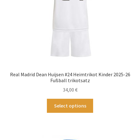
Produktseite
gewählt
werden
Real Madrid Dean Huijsen #24 Heimtrikot Kinder 2025-26
Fußball trikotsatz
34,00
€
Dieses
Select options
Produkt
weist
mehrere
Varianten