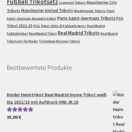
Fußball Trikotsatz
Manchester City
Liverpool Trikots
Trikots
Manchester United Trikots
Niederlande Trikots
Paris
Paris Saint-Germain Trikots
PSG
Saint-Germain Auswärtstrikot
Trikot 2022-23
PSG Trikot 2022-23 Fußballtrikots
Real Madrid
Real Madrid Trikots
Fußballtrikot
Real Madrid Trikot
Real Madrid
Trikotsatz für Kinder
Tottenham Hotspur Trikots
Bestbewertete Produkte
Kinder Heimtrikot Real Madrid Home Trikot weiß
lila 2022/23 mit Aufdruck VINI JR.20
35,00
€
Bewertet mit
5.00
von 5