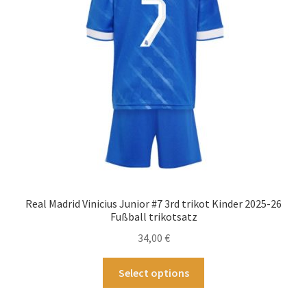
können
auf
der
Produktseite
gewählt
werden
Real Madrid Vinicius Junior #7 3rd trikot Kinder 2025-26
Fußball trikotsatz
34,00
€
Dieses
Select options
Produkt
weist