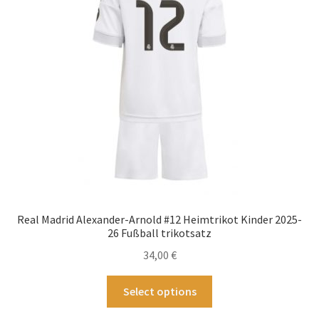
können
auf
der
Produktseite
gewählt
werden
Real Madrid Alexander-Arnold #12 Heimtrikot Kinder 2025-
26 Fußball trikotsatz
34,00
€
Dieses
Select options
Produkt