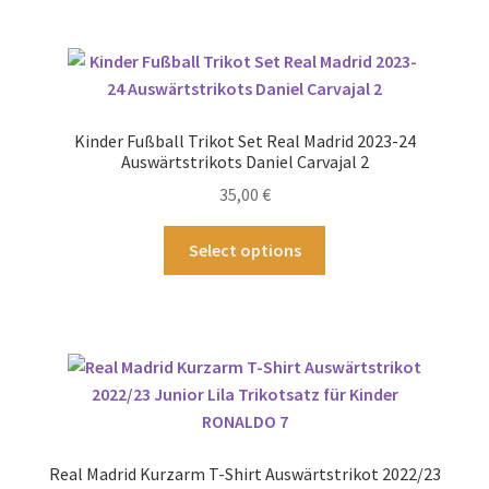
mehrere
Varianten
auf.
Die
Optionen
Kinder Fußball Trikot Set Real Madrid 2023-24
können
Auswärtstrikots Daniel Carvajal 2
auf
35,00
€
der
Produktseite
Dieses
Select options
gewählt
Produkt
werden
weist
mehrere
Varianten
auf.
Die
Optionen
können
Real Madrid Kurzarm T-Shirt Auswärtstrikot 2022/23
auf