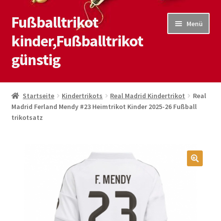
Fußballtrikot
Zur
Zum
Menü
Navigation
Inhalt
kinder,Fußballtrikot
springen
springen
günstig
Start
Startseite
Kindertrikots
Real Madrid Kindertrikot
Real
Madrid Ferland Mendy #23 Heimtrikot Kinder 2025-26 Fußball
Blog
trikotsatz
Kasse
Kontaktiere uns
🔍
Mein Konto
Shop