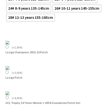
24# 8-9 years 135-145cm
26# 10-11 years 145-155cm
28# 12-13 years 155-165cm
(
+
2,00
€
)
La Liga Champions 2021-22 Patch
(
+
3,00
€
)
La Liga Patch
(
+
4,00
€
)
UCL Trophy 14 Times Winner + UEFA Foundation Patch Set