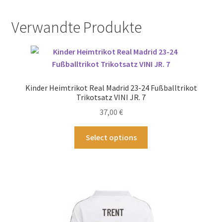
Verwandte Produkte
Kinder Heimtrikot Real Madrid 23-24 Fußballtrikot
Trikotsatz VINI JR. 7
37,00
€
Dieses
Select options
Produkt
weist
mehrere
Varianten
auf.
Die
Optionen