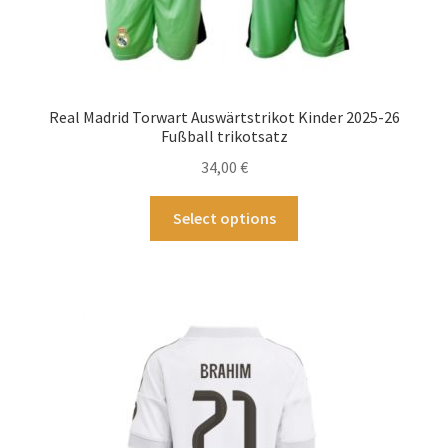
Real Madrid Torwart Auswärtstrikot Kinder 2025-26
Fußball trikotsatz
34,00
€
Dieses
Select options
Produkt
weist
mehrere
Varianten
auf.
Die
Optionen
können
auf