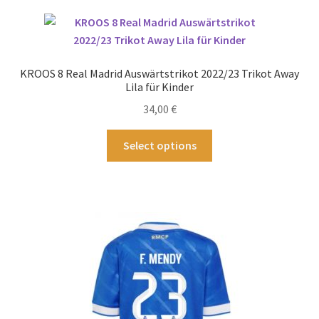
Varianten
auf.
Die
Optionen
KROOS 8 Real Madrid Auswärtstrikot 2022/23 Trikot Away
können
Lila für Kinder
auf
34,00
€
der
Produktseite
Dieses
Select options
gewählt
Produkt
werden
weist
mehrere
Varianten
auf.
Die
Optionen
können
auf
der