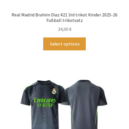
Real Madrid Brahim Diaz #21 3rd trikot Kinder 2025-26
Fußball trikotsatz
34,00
€
Dieses
Select options
Produkt
weist
mehrere
Varianten
auf.
Die
Optionen
können
auf
der
Produktseite
gewählt