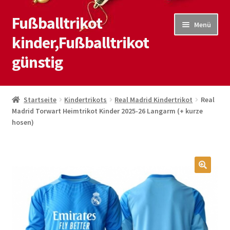
Fußballtrikot
Zur
Zum
Menü
Navigation
Inhalt
kinder,Fußballtrikot
springen
springen
günstig
Start
Startseite
Kindertrikots
Real Madrid Kindertrikot
Real
Madrid Torwart Heimtrikot Kinder 2025-26 Langarm (+ kurze
Blog
hosen)
Kasse
Kontaktiere uns
🔍
Mein Konto
Shop