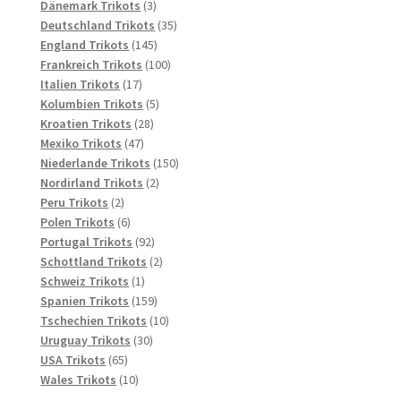
3
Produkte
Dänemark Trikots
3
Produkte
35
Deutschland Trikots
35
145
Produkte
England Trikots
145
Produkte
100
Frankreich Trikots
100
17
Produkte
Italien Trikots
17
Produkte
5
Kolumbien Trikots
5
28
Produkte
Kroatien Trikots
28
47
Produkte
Mexiko Trikots
47
Produkte
150
Niederlande Trikots
150
2
Produkte
Nordirland Trikots
2
2
Produkte
Peru Trikots
2
Produkte
6
Polen Trikots
6
Produkte
92
Portugal Trikots
92
Produkte
2
Schottland Trikots
2
1
Produkte
Schweiz Trikots
1
Produkt
159
Spanien Trikots
159
Produkte
10
Tschechien Trikots
10
30
Produkte
Uruguay Trikots
30
65
Produkte
USA Trikots
65
Produkte
10
Wales Trikots
10
Produkte