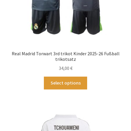
werden
Real Madrid Torwart 3rd trikot Kinder 2025-26 Fußball
trikotsatz
34,00
€
Dieses
Select options
Produkt
weist
mehrere
Varianten
auf.
Die
Optionen