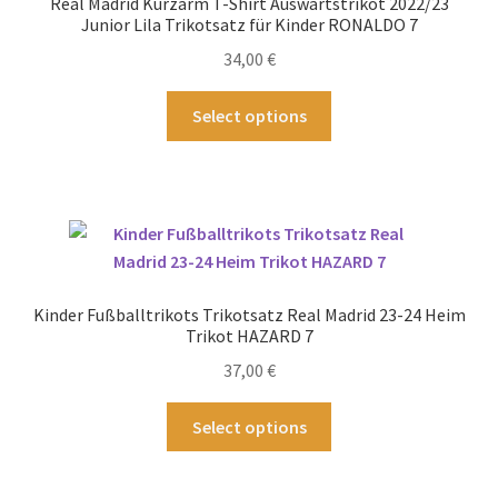
Real Madrid Kurzarm T-Shirt Auswärtstrikot 2022/23
auf
Junior Lila Trikotsatz für Kinder RONALDO 7
der
34,00
€
Produktseite
gewählt
Dieses
Select options
werden
Produkt
weist
mehrere
Varianten
auf.
Die
Optionen
Kinder Fußballtrikots Trikotsatz Real Madrid 23-24 Heim
können
Trikot HAZARD 7
auf
37,00
€
der
Produktseite
Dieses
Select options
gewählt
Produkt
werden
weist
mehrere