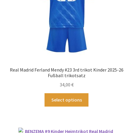
Produktseite
gewählt
werden
Real Madrid Ferland Mendy #23 3rd trikot Kinder 2025-26
Fußball trikotsatz
34,00
€
Dieses
Select options
Produkt
weist
mehrere
Varianten