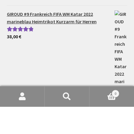
GIROUD #9 Frankreich FIFA WM Katar 2022
marineblau Heimtrikot Kurzarm für Herren
38,00
€
Bewertet mit
5.00
von 5
0
Suche
Suchen
nach: