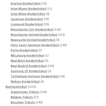
16
Produkte
Everton Kindertrikot
16
Produkte
11
Inter Miami Kindertrikot
11
6
Produkte
Inter Milan Kindertrikot
6
78
Produkte
Juventus Kindertrikot
78
Produkte
59
Liverpool Kindertrikot
59
Produkte
142
Manchester City Kindertrikot
142
Produkte
152
Manchester United Kindertrikot
152
8
Produkte
Newcastle United Kindertrikot
8
Produkte
140
Paris Saint-Germain Kindertrikot
140
5
Produkte
Porto Kindertrikot
5
Produkte
1
RB Leipzig Kindertrikot
1
5
Produkt
Real Betis Kindertrikot
5
Produkte
183
Real Madrid Kindertrikot
183
2
Produkte
Sporting CP Kindertrikot
2
Produkte
36
Tottenham Hotspur Kindertrikot
36
6
Produkte
Wolves Kindertrikot
6
1233
Produkte
Nationaltrikot
1233
Produkte
109
Argentinien Trikots
109
57
Produkte
Belgien Trikots
57
Produkte
140
Brasilien Trikots
140