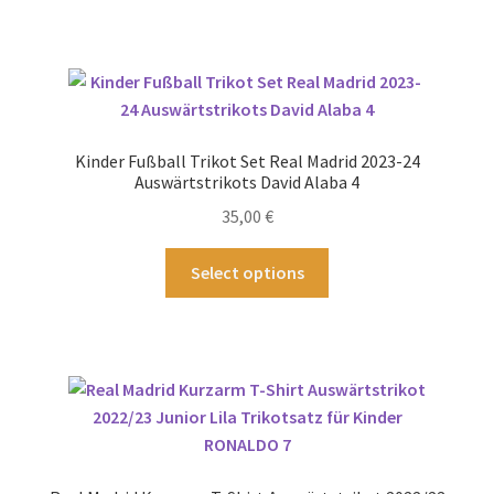
weist
mehrere
Varianten
auf.
Die
Optionen
Kinder Fußball Trikot Set Real Madrid 2023-24
können
Auswärtstrikots David Alaba 4
auf
35,00
€
der
Produktseite
Dieses
Select options
gewählt
Produkt
werden
weist
mehrere
Varianten
auf.
Die
Optionen
können