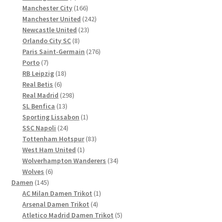
Produkte
166
Manchester City
166
Produkte
242
Manchester United
242
23
Produkte
Newcastle United
23
8
Produkte
Orlando City SC
8
Produkte
276
Paris Saint-Germain
276
7
Produkte
Porto
7
Produkte
18
RB Leipzig
18
6
Produkte
Real Betis
6
Produkte
298
Real Madrid
298
13
Produkte
SL Benfica
13
Produkte
1
Sporting Lissabon
1
24
Produkt
SSC Napoli
24
Produkte
83
Tottenham Hotspur
83
1
Produkte
West Ham United
1
Produkt
34
Wolverhampton Wanderers
34
6
Produkte
Wolves
6
145
Produkte
Damen
145
Produkte
1
AC Milan Damen Trikot
1
4
Produkt
Arsenal Damen Trikot
4
Produkte
5
Atletico Madrid Damen Trikot
5