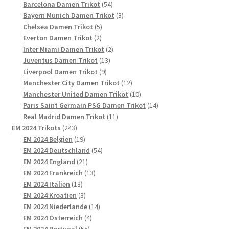
54
Produkte
Barcelona Damen Trikot
54
Produkte
3
Bayern Munich Damen Trikot
3
5
Produkte
Chelsea Damen Trikot
5
2
Produkte
Everton Damen Trikot
2
Produkte
2
Inter Miami Damen Trikot
2
13
Produkte
Juventus Damen Trikot
13
9
Produkte
Liverpool Damen Trikot
9
Produkte
12
Manchester City Damen Trikot
12
Produkte
10
Manchester United Damen Trikot
10
Produkte
14
Paris Saint Germain PSG Damen Trikot
14
11
Produkte
Real Madrid Damen Trikot
11
243
Produkte
EM 2024 Trikots
243
Produkte
19
EM 2024 Belgien
19
Produkte
54
EM 2024 Deutschland
54
21
Produkte
EM 2024 England
21
Produkte
13
EM 2024 Frankreich
13
13
Produkte
EM 2024 Italien
13
Produkte
3
EM 2024 Kroatien
3
Produkte
14
EM 2024 Niederlande
14
4
Produkte
EM 2024 Österreich
4
55
Produkte
EM 2024 Portugal
55