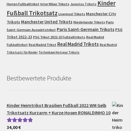
Kinder
Herren Fußballtrikot
Inter Milan Trikots
Juventus Trikots
Fußball Trikotsatz
Manchester City
Liverpool Trikots
Trikots
Manchester United Trikots
Niederlande Trikots
Paris
Paris Saint-Germain Trikots
PSG
Saint-Germain Auswärtstrikot
Trikot 2022-23
PSG Trikot 2022-23 Fußballtrikots
Real Madrid
Real Madrid Trikots
Fußballtrikot
Real Madrid Trikot
Real Madrid
Trikotsatz für Kinder
Tottenham Hotspur Trikots
Bestbewertete Produkte
Kinder Heimtrikot Brasilien Fußball 2022 WM Gelb
Trikotsatz Kurzarm + Kurze Hosen RONALDINHO 10
34,00
€
Bewertet mit