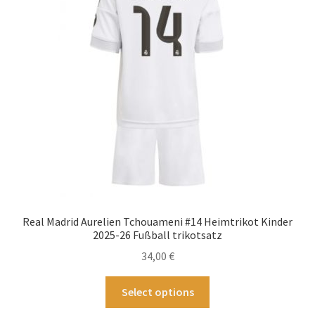
können
auf
der
Produktseite
gewählt
werden
Real Madrid Aurelien Tchouameni #14 Heimtrikot Kinder
2025-26 Fußball trikotsatz
34,00
€
Dieses
Select options
Produkt