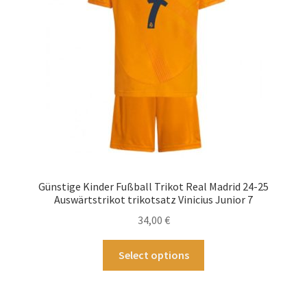
auf
der
Produktseite
gewählt
werden
Günstige Kinder Fußball Trikot Real Madrid 24-25
Auswärtstrikot trikotsatz Vinicius Junior 7
34,00
€
Dieses
Select options
Produkt
weist
mehrere