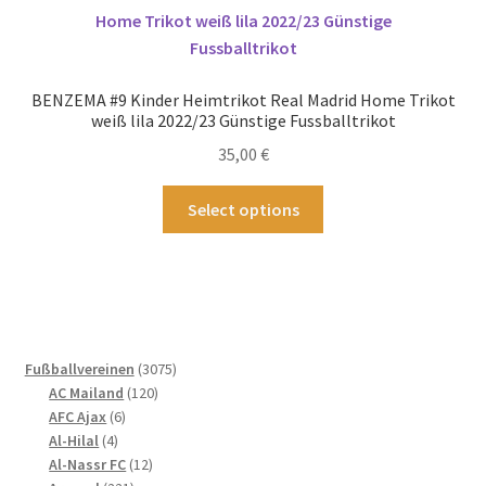
auf.
Die
Optionen
können
BENZEMA #9 Kinder Heimtrikot Real Madrid Home Trikot
auf
weiß lila 2022/23 Günstige Fussballtrikot
der
35,00
€
Produktseite
gewählt
Dieses
Select options
werden
Produkt
weist
mehrere
Varianten
auf.
Die
3075
Fußballvereinen
3075
Optionen
120
Produkte
AC Mailand
120
können
6
Produkte
AFC Ajax
6
4
Produkte
auf
Al-Hilal
4
Produkte
12
Al-Nassr FC
12
der