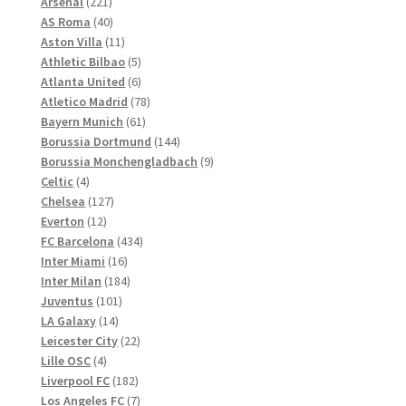
221
Produkte
Arsenal
221
Produktseite
Produkte
40
AS Roma
40
gewählt
Produkte
11
Aston Villa
11
werden
Produkte
5
Athletic Bilbao
5
Produkte
6
Atlanta United
6
Produkte
78
Atletico Madrid
78
61
Produkte
Bayern Munich
61
Produkte
144
Borussia Dortmund
144
Produkte
9
Borussia Monchengladbach
9
4
Produkte
Celtic
4
Produkte
127
Chelsea
127
12
Produkte
Everton
12
Produkte
434
FC Barcelona
434
16
Produkte
Inter Miami
16
Produkte
184
Inter Milan
184
101
Produkte
Juventus
101
14
Produkte
LA Galaxy
14
Produkte
22
Leicester City
22
4
Produkte
Lille OSC
4
Produkte
182
Liverpool FC
182
Produkte
7
Los Angeles FC
7