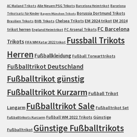
Alle Neuen PSG Trikots
AC Mailand Trikots
Barcelona Heimtrikot
Barcelona
Borussia Dortmund Trikots
Trikotsatz für Kinder
Bayern München Trikots
EM 2024 trikot
Chelsea Trikots
EM 2024
Brasilien Trikots
BVB Trikots
FC Barcelona
trikot herren
FC Arsenal Trikots
England Heimtrikot
Fussball Trikots
Trikots
FIFA WM Katar 2022 trikot
Herren
Fußballkleidung
Fußball Torwarttrikots
Fußballtrikot Deutschland
Fußballtrikot günstig
Fußballtrikot Kurzarm
Fußball Trikot
Fußballtrikot Sale
Langarm
Fußballtrikot Set
Fußball WM 2022 Trikots
Günstige
Fußballtrikots Kurzarm
Günstige Fußballtrikots
Fußballtrikot