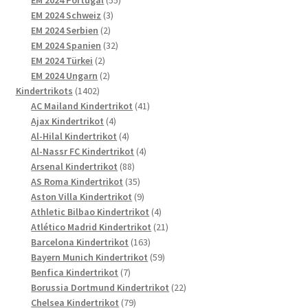
3
Produkte
EM 2024 Schweiz
3
2
Produkte
EM 2024 Serbien
2
Produkte
32
EM 2024 Spanien
32
2
Produkte
EM 2024 Türkei
2
Produkte
2
EM 2024 Ungarn
2
1402
Produkte
Kindertrikots
1402
Produkte
41
AC Mailand Kindertrikot
41
4
Produkte
Ajax Kindertrikot
4
Produkte
4
Al-Hilal Kindertrikot
4
Produkte
4
Al-Nassr FC Kindertrikot
4
88
Produkte
Arsenal Kindertrikot
88
Produkte
35
AS Roma Kindertrikot
35
Produkte
9
Aston Villa Kindertrikot
9
Produkte
4
Athletic Bilbao Kindertrikot
4
Produkte
21
Atlético Madrid Kindertrikot
21
163
Produkte
Barcelona Kindertrikot
163
Produkte
59
Bayern Munich Kindertrikot
59
7
Produkte
Benfica Kindertrikot
7
Produkte
22
Borussia Dortmund Kindertrikot
22
79
Produkte
Chelsea Kindertrikot
79