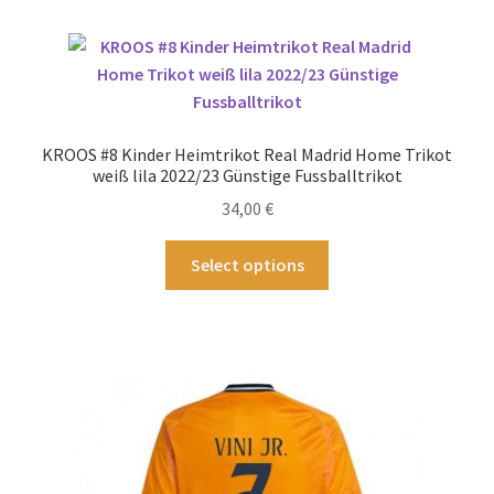
Varianten
auf.
Die
Optionen
können
KROOS #8 Kinder Heimtrikot Real Madrid Home Trikot
auf
weiß lila 2022/23 Günstige Fussballtrikot
der
34,00
€
Produktseite
gewählt
Dieses
Select options
werden
Produkt
weist
mehrere
Varianten
auf.
Die
Optionen
können