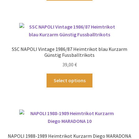
werden
weist
mehrere
Varianten
auf.
Die
Optionen
SSC NAPOLI Vintage 1986/87 Heimtrikot blau Kurzarm
können
Günstig Fussballtrikots
auf
39,00
€
der
Produktseite
Dieses
Select options
gewählt
Produkt
werden
weist
mehrere
Varianten
auf.
Die
Optionen
NAPOLI 1988-1989 Heimtrikot Kurzarm Diego MARADONA