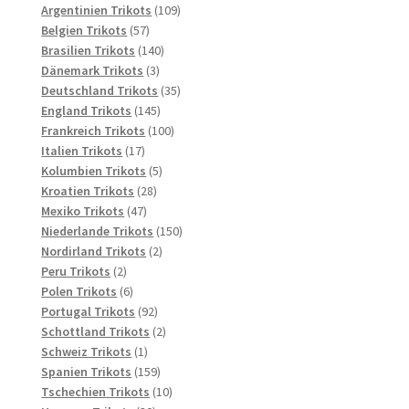
Produkte
109
Argentinien Trikots
109
57
Produkte
Belgien Trikots
57
Produkte
140
Brasilien Trikots
140
3
Produkte
Dänemark Trikots
3
Produkte
35
Deutschland Trikots
35
145
Produkte
England Trikots
145
Produkte
100
Frankreich Trikots
100
17
Produkte
Italien Trikots
17
Produkte
5
Kolumbien Trikots
5
28
Produkte
Kroatien Trikots
28
47
Produkte
Mexiko Trikots
47
Produkte
150
Niederlande Trikots
150
2
Produkte
Nordirland Trikots
2
2
Produkte
Peru Trikots
2
Produkte
6
Polen Trikots
6
Produkte
92
Portugal Trikots
92
Produkte
2
Schottland Trikots
2
1
Produkte
Schweiz Trikots
1
Produkt
159
Spanien Trikots
159
Produkte
10
Tschechien Trikots
10