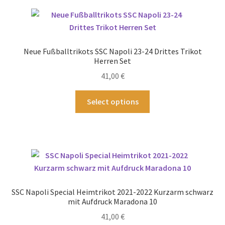
Varianten
auf.
Die
Optionen
Neue Fußballtrikots SSC Napoli 23-24 Drittes Trikot
können
Herren Set
auf
41,00
€
der
Produktseite
Dieses
Select options
gewählt
Produkt
werden
weist
mehrere
Varianten
auf.
Die
Optionen
SSC Napoli Special Heimtrikot 2021-2022 Kurzarm schwarz
können
mit Aufdruck Maradona 10
auf
41,00
€
der