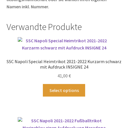
Namen inkl. Nummer.
Verwandte Produkte
SSC Napoli Special Heimtrikot 2021-2022 Kurzarm schwarz
mit Aufdruck INSIGNE 24
41,00
€
Dieses
Select options
Produkt
weist
mehrere
Varianten
auf.