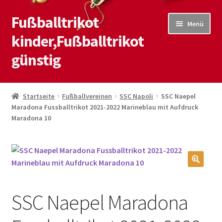
Fußballtrikot
Zur
Zum
Menü
Navigation
Inhalt
kinder,Fußballtrikot
springen
springen
günstig
Start
Startseite
Fußballvereinen
SSC Napoli
SSC Naepel
Maradona Fussballtrikot 2021-2022 Marineblau mit Aufdruck
Blog
Maradona 10
Kasse
Kontaktiere uns
🔍
Mein Konto
SSC Naepel Maradona
Shop