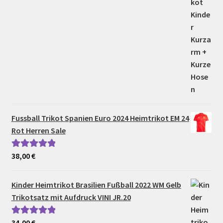
Fussball Trikot Spanien Euro 2024 Heimtrikot EM 24
Rot Herren Sale
38,00
€
Bewertet mit
5.00
von 5
Kinder Heimtrikot Brasilien Fußball 2022 WM Gelb
Trikotsatz mit Aufdruck VINI JR.20
34,00
€
Bewertet mit