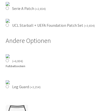
Serie A Patch
(
+
2,65
€
)
UCL Starball + UEFA Foundation Patch Set
(
+
3,65
€
)
Andere Optionen
(
+
6,00
€
)
Fußballsocken
Leg Guard
(
+
3,25
€
)