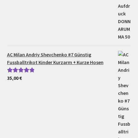
AC Milan Andriy Shevchenko #7 Günstig
Fussballtrikot Kinder Kurzarm + Kurze Hosen
35,00
€
Bewertet mit
5.00
von 5