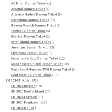
Produkte
1
AC Milan Damen Trikot
1
4
Produkt
Arsenal Damen Trikot
4
Produkte
5
Atletico Madrid Damen Trikot
5
54
Produkte
Barcelona Damen Trikot
54
Produkte
3
Bayern Munich Damen Trikot
3
5
Produkte
Chelsea Damen Trikot
5
2
Produkte
Everton Damen Trikot
2
Produkte
2
Inter Miami Damen Trikot
2
13
Produkte
Juventus Damen Trikot
13
9
Produkte
Liverpool Damen Trikot
9
Produkte
12
Manchester City Damen Trikot
12
Produkte
10
Manchester United Damen Trikot
10
Produkte
14
Paris Saint Germain PSG Damen Trikot
14
11
Produkte
Real Madrid Damen Trikot
11
243
Produkte
EM 2024 Trikots
243
Produkte
19
EM 2024 Belgien
19
Produkte
54
EM 2024 Deutschland
54
21
Produkte
EM 2024 England
21
Produkte
13
EM 2024 Frankreich
13
13
Produkte
EM 2024 Italien
13