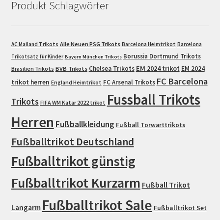
Produkt Schlagwörter
Alle Neuen PSG Trikots
AC Mailand Trikots
Barcelona Heimtrikot
Barcelona
Borussia Dortmund Trikots
Trikotsatz für Kinder
Bayern München Trikots
EM 2024 trikot
Chelsea Trikots
EM 2024
Brasilien Trikots
BVB Trikots
FC Barcelona
trikot herren
FC Arsenal Trikots
England Heimtrikot
Fussball Trikots
Trikots
FIFA WM Katar 2022 trikot
Herren
Fußballkleidung
Fußball Torwarttrikots
Fußballtrikot Deutschland
Fußballtrikot günstig
Fußballtrikot Kurzarm
Fußball Trikot
Fußballtrikot Sale
Langarm
Fußballtrikot Set