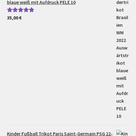
blaue weiß mit Aufdruck PELE 10
35,00
€
Bewertet mit
5.00
von 5
Kinder Fußball Trikot Paris Saint-Germain PSG 22-