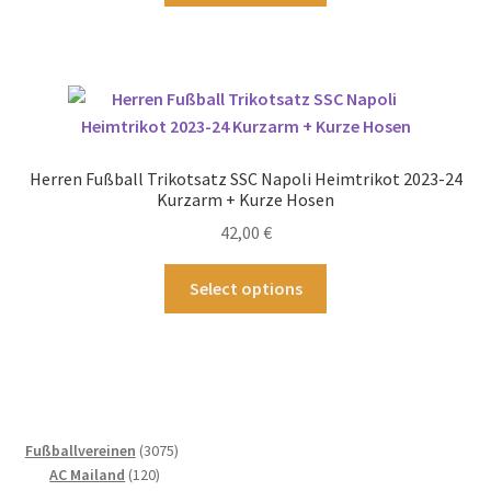
werden
weist
mehrere
Varianten
auf.
Die
Optionen
Herren Fußball Trikotsatz SSC Napoli Heimtrikot 2023-24
können
Kurzarm + Kurze Hosen
auf
42,00
€
der
Produktseite
Dieses
Select options
gewählt
Produkt
werden
weist
mehrere
Varianten
auf.
Die
3075
Fußballvereinen
3075
Optionen
120
Produkte
AC Mailand
120