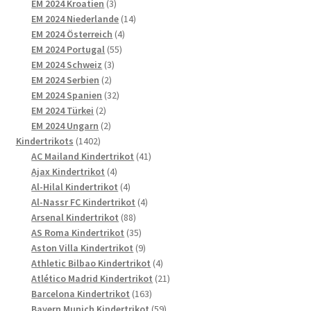
Produkte
3
EM 2024 Kroatien
3
Produkte
14
EM 2024 Niederlande
14
4
Produkte
EM 2024 Österreich
4
55
Produkte
EM 2024 Portugal
55
3
Produkte
EM 2024 Schweiz
3
2
Produkte
EM 2024 Serbien
2
Produkte
32
EM 2024 Spanien
32
2
Produkte
EM 2024 Türkei
2
Produkte
2
EM 2024 Ungarn
2
1402
Produkte
Kindertrikots
1402
Produkte
41
AC Mailand Kindertrikot
41
4
Produkte
Ajax Kindertrikot
4
Produkte
4
Al-Hilal Kindertrikot
4
Produkte
4
Al-Nassr FC Kindertrikot
4
88
Produkte
Arsenal Kindertrikot
88
Produkte
35
AS Roma Kindertrikot
35
Produkte
9
Aston Villa Kindertrikot
9
Produkte
4
Athletic Bilbao Kindertrikot
4
Produkte
21
Atlético Madrid Kindertrikot
21
163
Produkte
Barcelona Kindertrikot
163
Produkte
59
Bayern Munich Kindertrikot
59