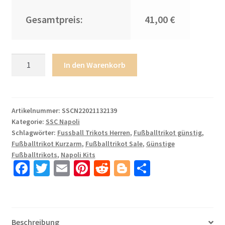
Gesamtpreis:
41,00 €
SSC
In den Warenkorb
Naepel
Maradona
Fussballtrikot
2021-
Artikelnummer:
SSCN22021132139
Kategorie:
SSC Napoli
2022
Schlagwörter:
Fussball Trikots Herren
,
Fußballtrikot günstig
,
Marineblau
Fußballtrikot Kurzarm
,
Fußballtrikot Sale
,
Günstige
mit
Fußballtrikots
,
Napoli Kits
Aufdruck
Fa
T
E
Pi
R
Bl
T
Maradona
ce
wi
m
nt
e
o
ei
10
b
tt
ail
er
d
g
le
Menge
o
er
es
di
g
n
Beschreibung