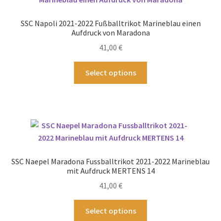
Die
Optionen
SSC Napoli 2021-2022 Fußballtrikot Marineblau einen
können
Aufdruck von Maradona
auf
41,00
€
der
Produktseite
Dieses
Select options
gewählt
Produkt
werden
weist
mehrere
Varianten
auf.
Die
Optionen
SSC Naepel Maradona Fussballtrikot 2021-2022 Marineblau
können
mit Aufdruck MERTENS 14
auf
41,00
€
der
Produktseite
Dieses
Select options
gewählt
Produkt