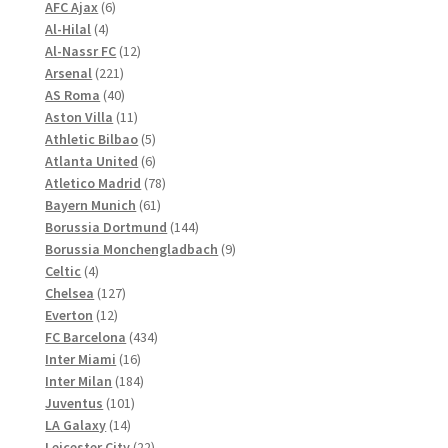
können
6
Produkte
AFC Ajax
6
4
Produkte
auf
Al-Hilal
4
Produkte
12
Al-Nassr FC
12
der
221
Produkte
Arsenal
221
Produktseite
Produkte
40
AS Roma
40
gewählt
Produkte
11
Aston Villa
11
werden
Produkte
5
Athletic Bilbao
5
Produkte
6
Atlanta United
6
Produkte
78
Atletico Madrid
78
61
Produkte
Bayern Munich
61
Produkte
144
Borussia Dortmund
144
Produkte
9
Borussia Monchengladbach
9
4
Produkte
Celtic
4
Produkte
127
Chelsea
127
12
Produkte
Everton
12
Produkte
434
FC Barcelona
434
16
Produkte
Inter Miami
16
Produkte
184
Inter Milan
184
101
Produkte
Juventus
101
14
Produkte
LA Galaxy
14
Produkte
22
Leicester City
22