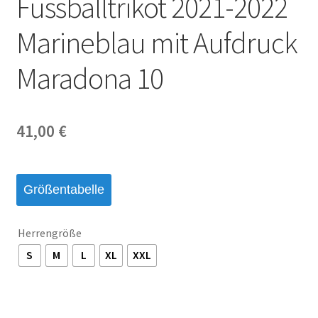
Fussballtrikot 2021-2022
Startseite – English
Marineblau mit Aufdruck
Warenkorb
Maradona 10
41,00
€
Größentabelle
Herrengröße
S
M
L
XL
XXL