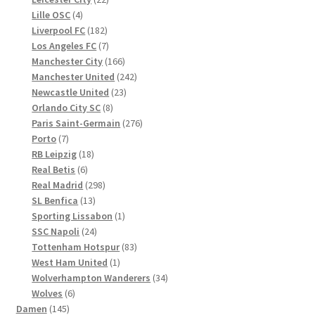
4
Produkte
Lille OSC
4
Produkte
182
Liverpool FC
182
Produkte
7
Los Angeles FC
7
Produkte
166
Manchester City
166
Produkte
242
Manchester United
242
23
Produkte
Newcastle United
23
8
Produkte
Orlando City SC
8
Produkte
276
Paris Saint-Germain
276
7
Produkte
Porto
7
Produkte
18
RB Leipzig
18
6
Produkte
Real Betis
6
Produkte
298
Real Madrid
298
13
Produkte
SL Benfica
13
Produkte
1
Sporting Lissabon
1
24
Produkt
SSC Napoli
24
Produkte
83
Tottenham Hotspur
83
1
Produkte
West Ham United
1
Produkt
34
Wolverhampton Wanderers
34
6
Produkte
Wolves
6
145
Produkte
Damen
145