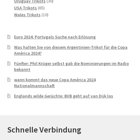
30
Produkte
Uruguay Trikots
30
65
Produkte
USA Trikots
65
Produkte
10
Wales Trikots
10
Produkte
Euro 2024: Portugals Suche nach Erlösung
Was halten Sie von diesem Argentinien-Trikot für die Copa
América 2024?
Fünfter: Phil Krüger selbst gab die Nominierungen im Radio
bekannt
wann kommt das neue Copa América 2024
Nationalmannschaft
Englands wilde Gerüchte: BVB geht auf van Dijk los
Schnelle Verbindung