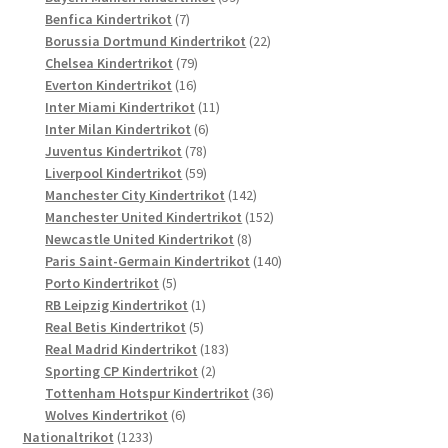
7
Produkte
Benfica Kindertrikot
7
Produkte
22
Borussia Dortmund Kindertrikot
22
79
Produkte
Chelsea Kindertrikot
79
16
Produkte
Everton Kindertrikot
16
Produkte
11
Inter Miami Kindertrikot
11
6
Produkte
Inter Milan Kindertrikot
6
78
Produkte
Juventus Kindertrikot
78
Produkte
59
Liverpool Kindertrikot
59
Produkte
142
Manchester City Kindertrikot
142
Produkte
152
Manchester United Kindertrikot
152
8
Produkte
Newcastle United Kindertrikot
8
Produkte
140
Paris Saint-Germain Kindertrikot
140
5
Produkte
Porto Kindertrikot
5
Produkte
1
RB Leipzig Kindertrikot
1
5
Produkt
Real Betis Kindertrikot
5
Produkte
183
Real Madrid Kindertrikot
183
2
Produkte
Sporting CP Kindertrikot
2
Produkte
36
Tottenham Hotspur Kindertrikot
36
6
Produkte
Wolves Kindertrikot
6
1233
Produkte
Nationaltrikot
1233