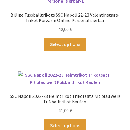
Optionen
können
Billige Fussballtrikots SSC Napoli 22-23 Valentinstags-
auf
Trikot Kurzarm Online Personalisierbar
der
40,00
€
Produktseite
gewählt
Dieses
Select options
werden
Produkt
weist
mehrere
Varianten
auf.
Die
Optionen
SSC Napoli 2022-23 Heimtrikot Trikotsatz Kit blau weiß
können
Fußballtrikot Kaufen
auf
41,00
€
der
Produktseite
Dieses
Select options
gewählt
Produkt