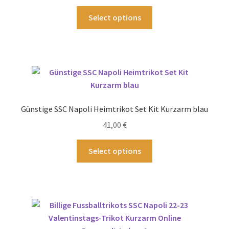
Produktseite
Dieses
Select options
gewählt
Produkt
werden
weist
mehrere
Varianten
auf.
Die
Optionen
Günstige SSC Napoli Heimtrikot Set Kit Kurzarm blau
können
41,00
€
auf
der
Dieses
Select options
Produktseite
Produkt
gewählt
weist
werden
mehrere
Varianten
auf.
Die