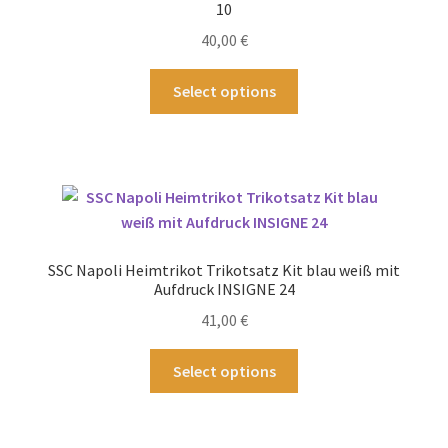
können
10
auf
40,00
€
der
Produktseite
Dieses
Select options
gewählt
Produkt
werden
weist
mehrere
Varianten
auf.
Die
Optionen
SSC Napoli Heimtrikot Trikotsatz Kit blau weiß mit
können
Aufdruck INSIGNE 24
auf
41,00
€
der
Produktseite
Dieses
Select options
gewählt
Produkt
werden
weist
mehrere