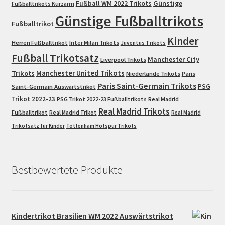
Fußball WM 2022 Trikots
Günstige
Fußballtrikots Kurzarm
Günstige Fußballtrikots
Fußballtrikot
Kinder
Herren Fußballtrikot
Inter Milan Trikots
Juventus Trikots
Fußball Trikotsatz
Manchester City
Liverpool Trikots
Trikots
Manchester United Trikots
Niederlande Trikots
Paris
Paris Saint-Germain Trikots
PSG
Saint-Germain Auswärtstrikot
Trikot 2022-23
PSG Trikot 2022-23 Fußballtrikots
Real Madrid
Real Madrid Trikots
Fußballtrikot
Real Madrid Trikot
Real Madrid
Trikotsatz für Kinder
Tottenham Hotspur Trikots
Bestbewertete Produkte
Kindertrikot Brasilien WM 2022 Auswärtstrikot