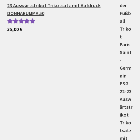
23 Auswärtstrikot Trikotsatz mit Aufdruck
DONNARUMMA 50
35,00
€
Bewertet mit
5.00
von 5