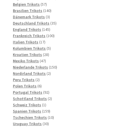
57
Produkte
Belgien Trikots
57
Produkte
140
Brasilien Trikots
140
3
Produkte
Dänemark Trikots
3
Produkte
35
Deutschland Trikots
35
145
Produkte
England Trikots
145
Produkte
100
Frankreich Trikots
100
17
Produkte
Italien Trikots
17
Produkte
5
Kolumbien Trikots
5
28
Produkte
Kroatien Trikots
28
47
Produkte
Mexiko Trikots
47
Produkte
150
Niederlande Trikots
150
2
Produkte
Nordirland Trikots
2
2
Produkte
Peru Trikots
2
Produkte
6
Polen Trikots
6
Produkte
92
Portugal Trikots
92
Produkte
2
Schottland Trikots
2
1
Produkte
Schweiz Trikots
1
Produkt
159
Spanien Trikots
159
Produkte
10
Tschechien Trikots
10
30
Produkte
Uruguay Trikots
30