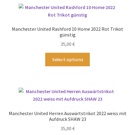
Varianten
auf.
Die
Optionen
Manchester United Rashford 10 Home 2022 Rot Trikot
können
günstig
auf
35,00
€
der
Produktseite
Dieses
Select options
gewählt
Produkt
werden
weist
mehrere
Varianten
auf.
Die
Optionen
Manchester United Herren Auswärtstrikot 2022 weiss mit
können
Aufdruck SHAW 23
auf
35,00
€
der