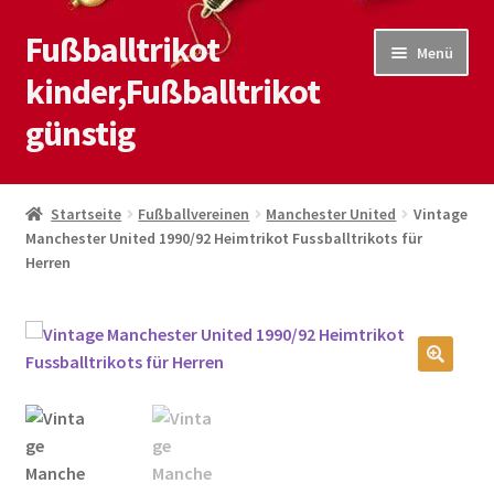
Fußballtrikot
Zur
Zum
Menü
Navigation
Inhalt
kinder,Fußballtrikot
springen
springen
günstig
Start
Startseite
Fußballvereinen
Manchester United
Vintage
Manchester United 1990/92 Heimtrikot Fussballtrikots für
Blog
Herren
Kasse
Kontaktiere uns
🔍
Mein Konto
Shop