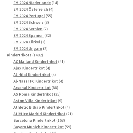
Produkte
14
EM 2024 Niederlande
14
4
Produkte
EM 2024 Österreich
4
55
Produkte
EM 2024 Portugal
55
3
Produkte
EM 2024 Schweiz
3
2
Produkte
EM 2024 Serbien
2
Produkte
32
EM 2024 Spanien
32
2
Produkte
EM 2024 Türkei
2
Produkte
2
EM 2024 Ungarn
2
1402
Produkte
Kindertrikots
1402
Produkte
41
AC Mailand Kindertrikot
41
4
Produkte
Ajax Kindertrikot
4
Produkte
4
Al-Hilal Kindertrikot
4
Produkte
4
Al-Nassr FC Kindertrikot
4
88
Produkte
Arsenal Kindertrikot
88
Produkte
35
AS Roma Kindertrikot
35
Produkte
9
Aston Villa Kindertrikot
9
Produkte
4
Athletic Bilbao Kindertrikot
4
Produkte
21
Atlético Madrid Kindertrikot
21
163
Produkte
Barcelona Kindertrikot
163
Produkte
59
Bayern Munich Kindertrikot
59
7
Produkte