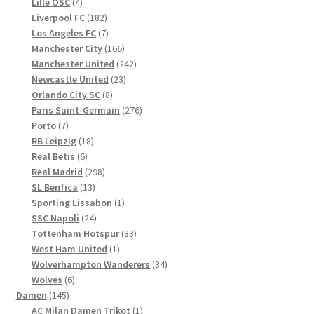
4
Produkte
Lille OSC
4
Produkte
182
Liverpool FC
182
Produkte
7
Los Angeles FC
7
Produkte
166
Manchester City
166
Produkte
242
Manchester United
242
23
Produkte
Newcastle United
23
8
Produkte
Orlando City SC
8
Produkte
276
Paris Saint-Germain
276
7
Produkte
Porto
7
Produkte
18
RB Leipzig
18
6
Produkte
Real Betis
6
Produkte
298
Real Madrid
298
13
Produkte
SL Benfica
13
Produkte
1
Sporting Lissabon
1
24
Produkt
SSC Napoli
24
Produkte
83
Tottenham Hotspur
83
1
Produkte
West Ham United
1
Produkt
34
Wolverhampton Wanderers
34
6
Produkte
Wolves
6
145
Produkte
Damen
145
Produkte
1
AC Milan Damen Trikot
1