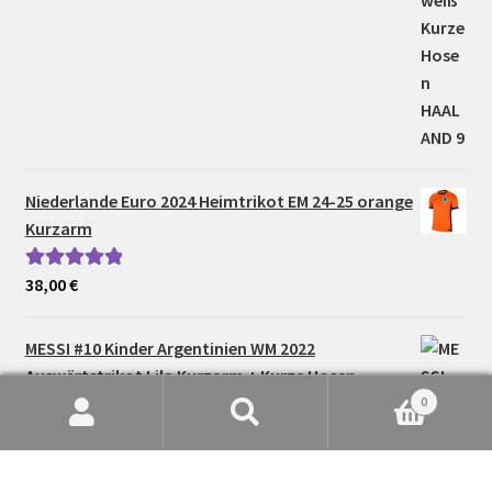
Niederlande Euro 2024 Heimtrikot EM 24-25 orange
Kurzarm
38,00
€
Bewertet mit
5.00
von 5
MESSI #10 Kinder Argentinien WM 2022
Auswärtstrikot Lila Kurzarm + Kurze Hosen
0
Suche
Suchen
36,00
€
Bewertet mit
nach:
5.00
von 5