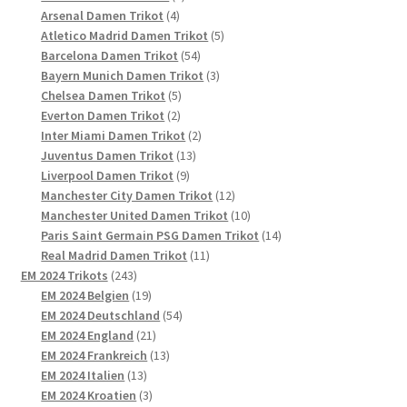
4
Produkt
Arsenal Damen Trikot
4
Produkte
5
Atletico Madrid Damen Trikot
5
54
Produkte
Barcelona Damen Trikot
54
Produkte
3
Bayern Munich Damen Trikot
3
5
Produkte
Chelsea Damen Trikot
5
2
Produkte
Everton Damen Trikot
2
Produkte
2
Inter Miami Damen Trikot
2
13
Produkte
Juventus Damen Trikot
13
9
Produkte
Liverpool Damen Trikot
9
Produkte
12
Manchester City Damen Trikot
12
Produkte
10
Manchester United Damen Trikot
10
Produkte
14
Paris Saint Germain PSG Damen Trikot
14
11
Produkte
Real Madrid Damen Trikot
11
243
Produkte
EM 2024 Trikots
243
Produkte
19
EM 2024 Belgien
19
Produkte
54
EM 2024 Deutschland
54
21
Produkte
EM 2024 England
21
Produkte
13
EM 2024 Frankreich
13
13
Produkte
EM 2024 Italien
13
Produkte
3
EM 2024 Kroatien
3