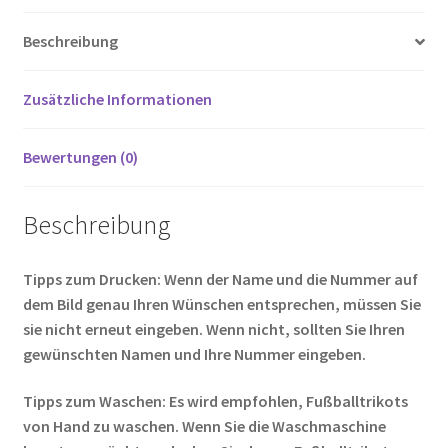
o
er
es
di
g
n
Beschreibung
o
t
t
er
k
Zusätzliche Informationen
Bewertungen (0)
Beschreibung
Tipps zum Drucken: Wenn der Name und die Nummer auf
dem Bild genau Ihren Wünschen entsprechen, müssen Sie
sie nicht erneut eingeben. Wenn nicht, sollten Sie Ihren
gewünschten Namen und Ihre Nummer eingeben.
Tipps zum Waschen: Es wird empfohlen, Fußballtrikots
von Hand zu waschen. Wenn Sie die Waschmaschine