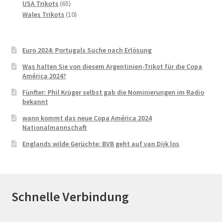
65
Produkte
USA Trikots
65
Produkte
10
Wales Trikots
10
Produkte
Euro 2024: Portugals Suche nach Erlösung
Was halten Sie von diesem Argentinien-Trikot für die Copa
América 2024?
Fünfter: Phil Krüger selbst gab die Nominierungen im Radio
bekannt
wann kommt das neue Copa América 2024
Nationalmannschaft
Englands wilde Gerüchte: BVB geht auf van Dijk los
Schnelle Verbindung