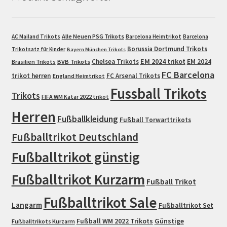
Alle Neuen PSG Trikots
AC Mailand Trikots
Barcelona Heimtrikot
Barcelona
Borussia Dortmund Trikots
Trikotsatz für Kinder
Bayern München Trikots
EM 2024 trikot
Chelsea Trikots
EM 2024
Brasilien Trikots
BVB Trikots
FC Barcelona
trikot herren
FC Arsenal Trikots
England Heimtrikot
Fussball Trikots
Trikots
FIFA WM Katar 2022 trikot
Herren
Fußballkleidung
Fußball Torwarttrikots
Fußballtrikot Deutschland
Fußballtrikot günstig
Fußballtrikot Kurzarm
Fußball Trikot
Fußballtrikot Sale
Langarm
Fußballtrikot Set
Fußball WM 2022 Trikots
Günstige
Fußballtrikots Kurzarm