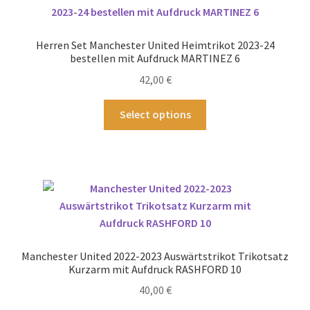
Die
Optionen
Herren Set Manchester United Heimtrikot 2023-24
können
bestellen mit Aufdruck MARTINEZ 6
auf
42,00
€
der
Produktseite
Dieses
Select options
gewählt
Produkt
werden
weist
mehrere
Varianten
auf.
Die
Optionen
können
Manchester United 2022-2023 Auswärtstrikot Trikotsatz
auf
Kurzarm mit Aufdruck RASHFORD 10
der
40,00
€
Produktseite