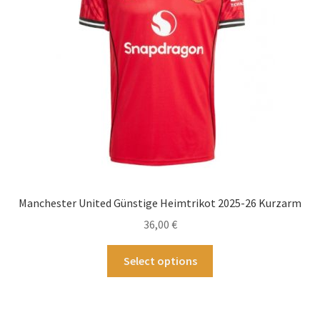
auf
der
Produktseite
gewählt
werden
Manchester United Günstige Heimtrikot 2025-26 Kurzarm
36,00
€
Dieses
Select options
Produkt
weist
mehrere