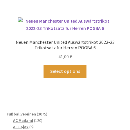
weist
mehrere
Varianten
auf.
Die
Optionen
Neuen Manchester United Auswärtstrikot 2022-23
können
Trikotsatz für Herren POGBA 6
auf
41,00
€
der
Produktseite
Dieses
Select options
gewählt
Produkt
werden
weist
mehrere
Varianten
auf.
Die
3075
Fußballvereinen
3075
Optionen
120
Produkte
AC Mailand
120
können
6
Produkte
AFC Ajax
6