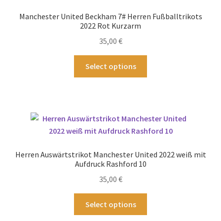
Optionen
Manchester United Beckham 7# Herren Fußballtrikots
können
2022 Rot Kurzarm
auf
35,00
€
der
Produktseite
Dieses
Select options
gewählt
Produkt
werden
weist
mehrere
Varianten
auf.
Die
Optionen
Herren Auswärtstrikot Manchester United 2022 weiß mit
können
Aufdruck Rashford 10
auf
35,00
€
der
Produktseite
Dieses
Select options
gewählt
Produkt
werden