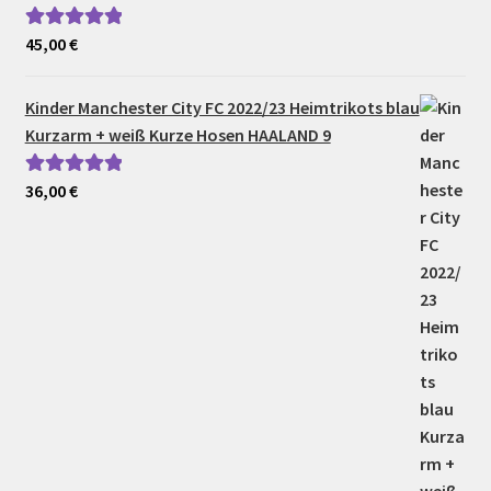
45,00
€
Bewertet mit
5.00
von 5
Kinder Manchester City FC 2022/23 Heimtrikots blau
Kurzarm + weiß Kurze Hosen HAALAND 9
36,00
€
Bewertet mit
5.00
von 5