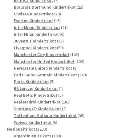
Benfica Kindertrikot
7
Produkte
22
Borussia Dortmund Kindertrikot
22
79
Produkte
Chelsea Kindertrikot
79
16
Produkte
Everton Kindertrikot
16
Produkte
11
Inter Miami Kindertrikot
11
6
Produkte
Inter Milan Kindertrikot
6
78
Produkte
Juventus Kindertrikot
78
Produkte
59
Liverpool Kindertrikot
59
Produkte
142
Manchester City Kindertrikot
142
Produkte
152
Manchester United Kindertrikot
152
8
Produkte
Newcastle United Kindertrikot
8
Produkte
140
Paris Saint-Germain Kindertrikot
140
5
Produkte
Porto Kindertrikot
5
Produkte
1
RB Leipzig Kindertrikot
1
5
Produkt
Real Betis Kindertrikot
5
Produkte
183
Real Madrid Kindertrikot
183
2
Produkte
Sporting CP Kindertrikot
2
Produkte
36
Tottenham Hotspur Kindertrikot
36
6
Produkte
Wolves Kindertrikot
6
1233
Produkte
Nationaltrikot
1233
Produkte
109
Argentinien Trikots
109