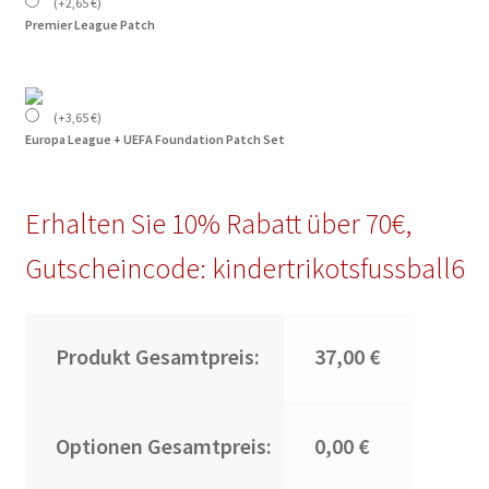
(
+
2,65
€
)
Premier League Patch
(
+
3,65
€
)
Europa League + UEFA Foundation Patch Set
Erhalten Sie 10% Rabatt über 70€,
Gutscheincode: kindertrikotsfussball6
Produkt Gesamtpreis:
37,00 €
Optionen Gesamtpreis:
0,00 €