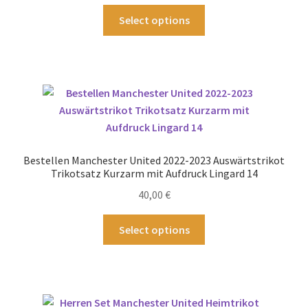
Produktseite
Dieses
Select options
gewählt
Produkt
werden
weist
mehrere
Varianten
auf.
Die
Optionen
können
Bestellen Manchester United 2022-2023 Auswärtstrikot
auf
Trikotsatz Kurzarm mit Aufdruck Lingard 14
der
40,00
€
Produktseite
gewählt
Dieses
Select options
werden
Produkt
weist
mehrere
Varianten
auf.