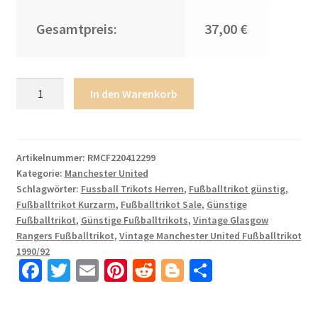
Gesamtpreis:
37,00 €
Vintage
In den Warenkorb
Manchester
United
1990/92
Heimtrikot
Artikelnummer:
RMCF220412299
Kategorie:
Manchester United
Fussballtrikots
Schlagwörter:
Fussball Trikots Herren
,
Fußballtrikot günstig
,
für
Fußballtrikot Kurzarm
,
Fußballtrikot Sale
,
Günstige
Herren
Fußballtrikot
,
Günstige Fußballtrikots
,
Vintage Glasgow
Menge
Rangers Fußballtrikot
,
Vintage Manchester United Fußballtrikot
1990/92
Fa
T
E
Pi
R
Bl
T
ce
wi
m
nt
e
o
ei
b
tt
ail
er
d
g
le