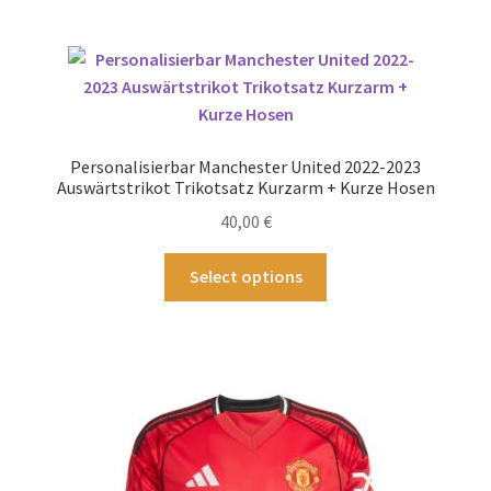
mehrere
Varianten
auf.
Die
Optionen
können
Personalisierbar Manchester United 2022-2023
auf
Auswärtstrikot Trikotsatz Kurzarm + Kurze Hosen
der
40,00
€
Produktseite
gewählt
Dieses
Select options
werden
Produkt
weist
mehrere
Varianten
auf.
Die
Optionen
können