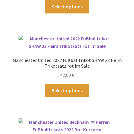
gewählt
Dieses
Select options
werden
Produkt
weist
mehrere
Varianten
auf.
Die
Optionen
Manchester United 2022 Fußballtrikot SHAW 23 Heim
können
Trikotsatz rot im Sale
auf
42,00
€
der
Produktseite
Dieses
Select options
gewählt
Produkt
werden
weist
mehrere
Varianten
auf.
Die