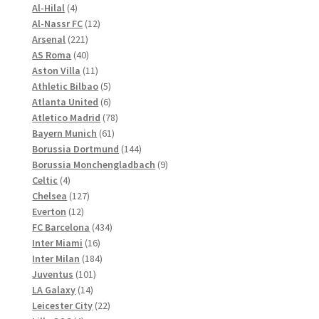
4
Produkte
auf
Al-Hilal
4
Produkte
12
Al-Nassr FC
12
der
221
Produkte
Arsenal
221
Produktseite
Produkte
40
AS Roma
40
gewählt
Produkte
11
Aston Villa
11
werden
Produkte
5
Athletic Bilbao
5
Produkte
6
Atlanta United
6
Produkte
78
Atletico Madrid
78
61
Produkte
Bayern Munich
61
Produkte
144
Borussia Dortmund
144
Produkte
9
Borussia Monchengladbach
9
4
Produkte
Celtic
4
Produkte
127
Chelsea
127
12
Produkte
Everton
12
Produkte
434
FC Barcelona
434
16
Produkte
Inter Miami
16
Produkte
184
Inter Milan
184
101
Produkte
Juventus
101
14
Produkte
LA Galaxy
14
Produkte
22
Leicester City
22