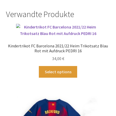
Verwandte Produkte
Kindertrikot FC Barcelona 2021/22 Heim Trikotsatz Blau
Rot mit Aufdruck PEDRI 16
34,00
€
Dieses
Select options
Produkt
weist
mehrere
Varianten
auf.
Die
Optionen