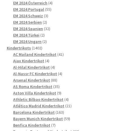
4
Produkte
EM 2024 Österreich
4
55
Produkte
EM 2024 Portugal
55
3
Produkte
EM 2024 Schweiz
3
2
Produkte
EM 2024 Serbien
2
Produkte
32
EM 2024 Spanien
32
2
Produkte
EM 2024 Türkei
2
Produkte
2
EM 2024 Ungarn
2
1402
Produkte
Kindertrikots
1402
Produkte
41
AC Mailand Kindertrikot
41
4
Produkte
Ajax Kindertrikot
4
Produkte
4
Al-Hilal Kindertrikot
4
Produkte
4
Al-Nassr FC Kindertrikot
4
88
Produkte
Arsenal Kindertrikot
88
Produkte
35
AS Roma Kindertrikot
35
Produkte
9
Aston Villa Kindertrikot
9
Produkte
4
Athletic Bilbao Kindertrikot
4
Produkte
21
Atlético Madrid Kindertrikot
21
163
Produkte
Barcelona Kindertrikot
163
Produkte
59
Bayern Munich Kindertrikot
59
7
Produkte
Benfica Kindertrikot
7