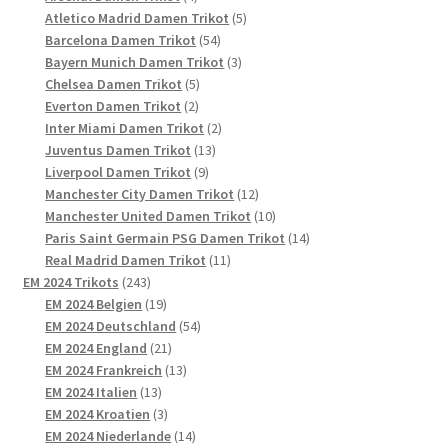
Produkte
5
Atletico Madrid Damen Trikot
5
54
Produkte
Barcelona Damen Trikot
54
Produkte
3
Bayern Munich Damen Trikot
3
5
Produkte
Chelsea Damen Trikot
5
2
Produkte
Everton Damen Trikot
2
Produkte
2
Inter Miami Damen Trikot
2
13
Produkte
Juventus Damen Trikot
13
9
Produkte
Liverpool Damen Trikot
9
Produkte
12
Manchester City Damen Trikot
12
Produkte
10
Manchester United Damen Trikot
10
Produkte
14
Paris Saint Germain PSG Damen Trikot
14
11
Produkte
Real Madrid Damen Trikot
11
243
Produkte
EM 2024 Trikots
243
Produkte
19
EM 2024 Belgien
19
Produkte
54
EM 2024 Deutschland
54
21
Produkte
EM 2024 England
21
Produkte
13
EM 2024 Frankreich
13
13
Produkte
EM 2024 Italien
13
Produkte
3
EM 2024 Kroatien
3
Produkte
14
EM 2024 Niederlande
14