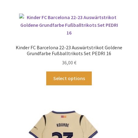
mehrere
Varianten
auf.
Die
Optionen
können
Kinder FC Barcelona 22-23 Auswärtstrikot Goldene
auf
Grundfarbe Fußballtrikots Set PEDRI 16
der
36,00
€
Produktseite
gewählt
Dieses
Select options
werden
Produkt
weist
mehrere
Varianten
auf.
Die
Optionen
können