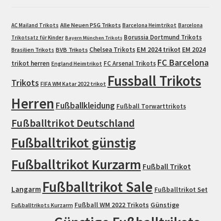
Alle Neuen PSG Trikots
AC Mailand Trikots
Barcelona Heimtrikot
Barcelona
Borussia Dortmund Trikots
Trikotsatz für Kinder
Bayern München Trikots
EM 2024 trikot
Chelsea Trikots
EM 2024
Brasilien Trikots
BVB Trikots
FC Barcelona
trikot herren
FC Arsenal Trikots
England Heimtrikot
Fussball Trikots
Trikots
FIFA WM Katar 2022 trikot
Herren
Fußballkleidung
Fußball Torwarttrikots
Fußballtrikot Deutschland
Fußballtrikot günstig
Fußballtrikot Kurzarm
Fußball Trikot
Fußballtrikot Sale
Langarm
Fußballtrikot Set
Fußball WM 2022 Trikots
Günstige
Fußballtrikots Kurzarm