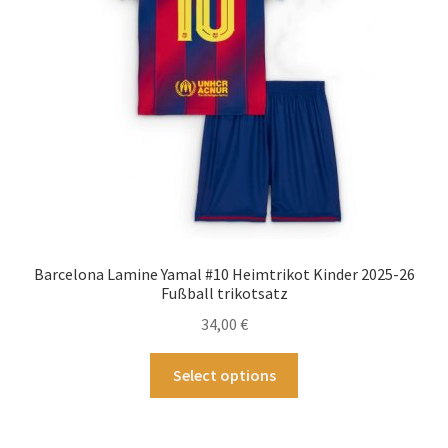
auf
der
Produktseite
gewählt
werden
Barcelona Lamine Yamal #10 Heimtrikot Kinder 2025-26
Fußball trikotsatz
34,00
€
Dieses
Select options
Produkt
weist
mehrere