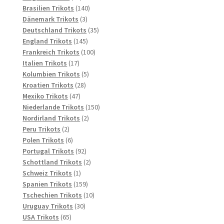
Produkte
140
Brasilien Trikots
140
3
Produkte
Dänemark Trikots
3
Produkte
35
Deutschland Trikots
35
145
Produkte
England Trikots
145
Produkte
100
Frankreich Trikots
100
17
Produkte
Italien Trikots
17
Produkte
5
Kolumbien Trikots
5
28
Produkte
Kroatien Trikots
28
47
Produkte
Mexiko Trikots
47
Produkte
150
Niederlande Trikots
150
2
Produkte
Nordirland Trikots
2
2
Produkte
Peru Trikots
2
Produkte
6
Polen Trikots
6
Produkte
92
Portugal Trikots
92
Produkte
2
Schottland Trikots
2
1
Produkte
Schweiz Trikots
1
Produkt
159
Spanien Trikots
159
Produkte
10
Tschechien Trikots
10
30
Produkte
Uruguay Trikots
30
65
Produkte
USA Trikots
65