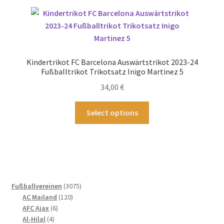
Varianten
auf.
Die
Optionen
können
Kindertrikot FC Barcelona Auswärtstrikot 2023-24
auf
Fußballtrikot Trikotsatz Inigo Martinez 5
der
34,00
€
Produktseite
gewählt
Dieses
Select options
werden
Produkt
weist
mehrere
Varianten
auf.
Die
3075
Fußballvereinen
3075
Optionen
120
Produkte
AC Mailand
120
können
6
Produkte
AFC Ajax
6
4
Produkte
auf
Al-Hilal
4