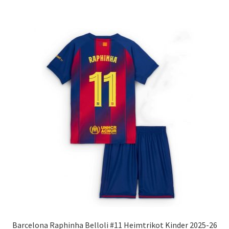
weist
mehrere
Varianten
auf.
Die
Optionen
können
auf
der
Produktseite
gewählt
werden
Barcelona Raphinha Belloli #11 Heimtrikot Kinder 2025-26