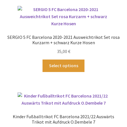
Varianten
auf.
Die
Optionen
können
SERGIO 5 FC Barcelona 2020-2021 Ausweichtrikot Set rosa
auf
Kurzarm + schwarz Kurze Hosen
der
35,00
€
Produktseite
gewählt
Dieses
Select options
werden
Produkt
weist
mehrere
Varianten
auf.
Die
Optionen
Kinder Fußballtrikot FC Barcelona 2021/22 Auswärts
können
Trikot mit Aufdruck O.Dembele 7
auf