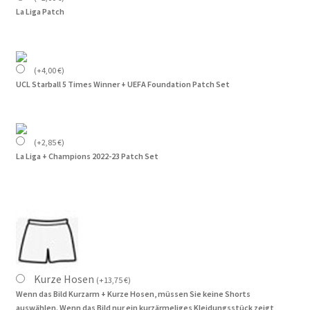
La Liga Patch
(
+
4,00
€
)
UCL Starball 5 Times Winner + UEFA Foundation Patch Set
(
+
2,85
€
)
La Liga + Champions 2022-23 Patch Set
Kurze Hosen
(
+
13,75
€
)
Wenn das Bild Kurzarm + Kurze Hosen, müssen Sie keine Shorts
auswählen. Wenn das Bild nur ein kurzärmeliges Kleidungsstück zeigt