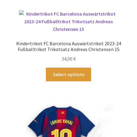
mehrere
Varianten
auf.
Die
Optionen
können
Kindertrikot FC Barcelona Auswärtstrikot 2023-24
auf
Fußballtrikot Trikotsatz Andreas Christensen 15
der
34,00
€
Produktseite
gewählt
Dieses
Select options
werden
Produkt
weist
mehrere
Varianten
auf.
Die
Optionen
können