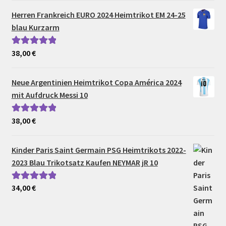
Herren Frankreich EURO 2024 Heimtrikot EM 24-25
blau Kurzarm
38,00
€
Bewertet mit
5.00
von 5
Neue Argentinien Heimtrikot Copa América 2024
mit Aufdruck Messi 10
38,00
€
Bewertet mit
5.00
von 5
Kinder Paris Saint Germain PSG Heimtrikots 2022-
2023 Blau Trikotsatz Kaufen NEYMAR jR 10
34,00
€
Bewertet mit
5.00
von 5