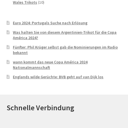
Produkte
10
Wales Trikots
10
Produkte
Euro 2024: Portugals Suche nach Erlösung
Was halten Sie von diesem Argentinien-Trikot für die Copa
América 2024?
Fünfter: Phil Krüger selbst gab die Nominierungen im Radio
bekannt
wann kommt das neue Copa América 2024
Nationalmannschaft
Englands wilde Gerüchte: BVB geht auf van Dijk los
Schnelle Verbindung