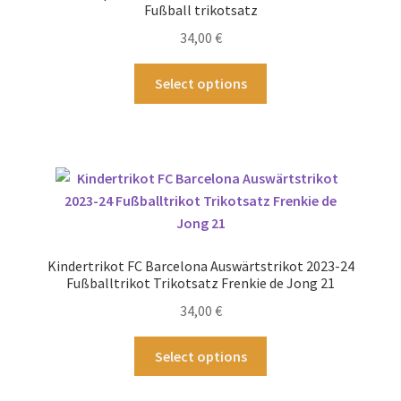
Fußball trikotsatz
34,00
€
Dieses
Select options
Produkt
weist
mehrere
Varianten
auf.
Die
Optionen
können
Kindertrikot FC Barcelona Auswärtstrikot 2023-24
auf
Fußballtrikot Trikotsatz Frenkie de Jong 21
der
34,00
€
Produktseite
gewählt
Dieses
Select options
werden
Produkt
weist