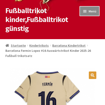
Fußballtrikot
Zur
Zum
Menü
Navigation
Inhalt
kinder,Fußballtrikot
springen
springen
günstig
Start
Startseite
Kindertrikots
Barcelona Kindertrikot
Barcelona Fermin Lopez #16 Auswärtstrikot Kinder 2025-26
Blog
Fußball trikotsatz
Kasse
Kontaktiere uns
🔍
Mein Konto
Shop