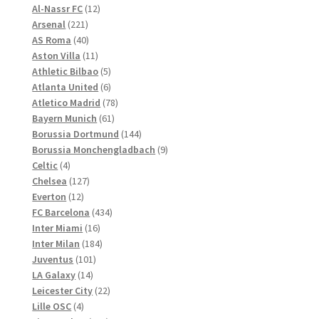
Produkte
12
Al-Nassr FC
12
der
221
Produkte
Arsenal
221
Produktseite
Produkte
40
AS Roma
40
gewählt
Produkte
11
Aston Villa
11
werden
Produkte
5
Athletic Bilbao
5
Produkte
6
Atlanta United
6
Produkte
78
Atletico Madrid
78
61
Produkte
Bayern Munich
61
Produkte
144
Borussia Dortmund
144
Produkte
9
Borussia Monchengladbach
9
4
Produkte
Celtic
4
Produkte
127
Chelsea
127
12
Produkte
Everton
12
Produkte
434
FC Barcelona
434
16
Produkte
Inter Miami
16
Produkte
184
Inter Milan
184
101
Produkte
Juventus
101
14
Produkte
LA Galaxy
14
Produkte
22
Leicester City
22
4
Produkte
Lille OSC
4