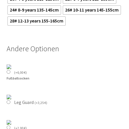
24# 8-9 years 135-145cm
26# 10-11 years 145-155cm
28# 12-13 years 155-165cm
Andere Optionen
(
+
6,00
€
)
Fußballsocken
Leg Guard
(
+
3,25
€
)
(
+
2,00
€
)