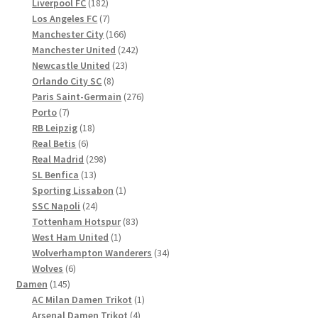
Produkte
182
Liverpool FC
182
Produkte
7
Los Angeles FC
7
Produkte
166
Manchester City
166
Produkte
242
Manchester United
242
23
Produkte
Newcastle United
23
8
Produkte
Orlando City SC
8
Produkte
276
Paris Saint-Germain
276
7
Produkte
Porto
7
Produkte
18
RB Leipzig
18
6
Produkte
Real Betis
6
Produkte
298
Real Madrid
298
13
Produkte
SL Benfica
13
Produkte
1
Sporting Lissabon
1
24
Produkt
SSC Napoli
24
Produkte
83
Tottenham Hotspur
83
1
Produkte
West Ham United
1
Produkt
34
Wolverhampton Wanderers
34
6
Produkte
Wolves
6
145
Produkte
Damen
145
Produkte
1
AC Milan Damen Trikot
1
4
Produkt
Arsenal Damen Trikot
4