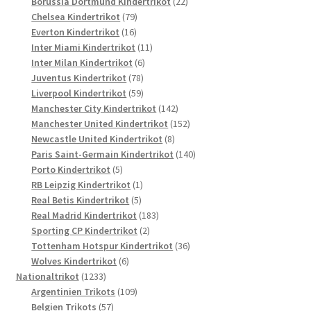
Produkte
22
Borussia Dortmund Kindertrikot
22
79
Produkte
Chelsea Kindertrikot
79
16
Produkte
Everton Kindertrikot
16
Produkte
11
Inter Miami Kindertrikot
11
6
Produkte
Inter Milan Kindertrikot
6
78
Produkte
Juventus Kindertrikot
78
Produkte
59
Liverpool Kindertrikot
59
Produkte
142
Manchester City Kindertrikot
142
Produkte
152
Manchester United Kindertrikot
152
8
Produkte
Newcastle United Kindertrikot
8
Produkte
140
Paris Saint-Germain Kindertrikot
140
5
Produkte
Porto Kindertrikot
5
Produkte
1
RB Leipzig Kindertrikot
1
5
Produkt
Real Betis Kindertrikot
5
Produkte
183
Real Madrid Kindertrikot
183
2
Produkte
Sporting CP Kindertrikot
2
Produkte
36
Tottenham Hotspur Kindertrikot
36
6
Produkte
Wolves Kindertrikot
6
1233
Produkte
Nationaltrikot
1233
Produkte
109
Argentinien Trikots
109
57
Produkte
Belgien Trikots
57