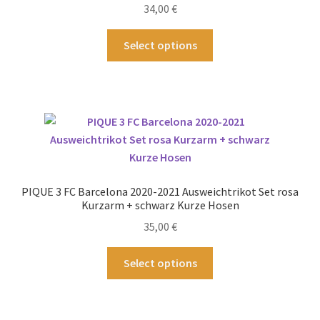
34,00
€
der
Produktseite
Dieses
Select options
gewählt
Produkt
werden
weist
mehrere
Varianten
auf.
Die
Optionen
können
PIQUE 3 FC Barcelona 2020-2021 Ausweichtrikot Set rosa
auf
Kurzarm + schwarz Kurze Hosen
der
35,00
€
Produktseite
gewählt
Dieses
Select options
werden
Produkt
weist
mehrere