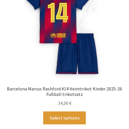
können
auf
der
Produktseite
gewählt
werden
Barcelona Marcus Rashford #14 Heimtrikot Kinder 2025-26
Fußball trikotsatz
34,00
€
Dieses
Select options
Produkt