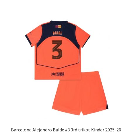
weist
mehrere
Varianten
auf.
Die
Optionen
können
auf
der
Produktseite
gewählt
werden
Barcelona Alejandro Balde #3 3rd trikot Kinder 2025-26