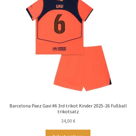
Die
Optionen
können
auf
der
Produktseite
gewählt
werden
Barcelona Paez Gavi #6 3rd trikot Kinder 2025-26 Fußball
trikotsatz
34,00
€
Dieses