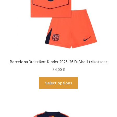
Produktseite
gewählt
werden
Barcelona 3rd trikot Kinder 2025-26 Fußball trikotsatz
34,00
€
Dieses
Select options
Produkt
weist
mehrere
Varianten
auf.