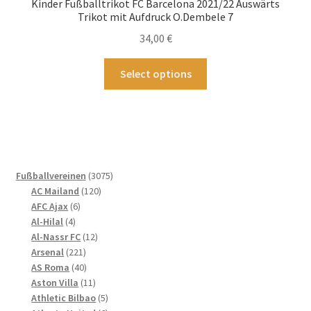
Kinder Fußballtrikot FC Barcelona 2021/22 Auswärts
können
Trikot mit Aufdruck O.Dembele 7
auf
34,00
€
der
Produktseite
Dieses
Select options
gewählt
Produkt
werden
weist
mehrere
Varianten
auf.
Die
3075
Fußballvereinen
3075
Optionen
120
Produkte
AC Mailand
120
können
6
Produkte
AFC Ajax
6
4
Produkte
auf
Al-Hilal
4
Produkte
12
Al-Nassr FC
12
der
221
Produkte
Arsenal
221
Produktseite
Produkte
40
AS Roma
40
gewählt
Produkte
11
Aston Villa
11
werden
Produkte
5
Athletic Bilbao
5