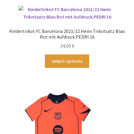
Varianten
auf.
Die
Optionen
Kindertrikot FC Barcelona 2021/22 Heim Trikotsatz Blau
können
Rot mit Aufdruck PEDRI 16
auf
34,00
€
der
Produktseite
Dieses
Select options
gewählt
Produkt
werden
weist
mehrere
Varianten
auf.
Die
Optionen
können
auf
der