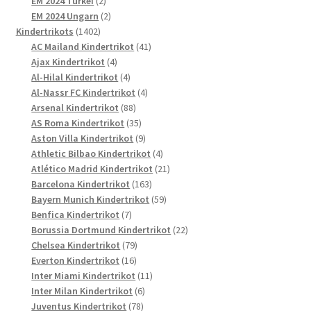
2
Produkte
EM 2024 Türkei
2
Produkte
2
EM 2024 Ungarn
2
1402
Produkte
Kindertrikots
1402
Produkte
41
AC Mailand Kindertrikot
41
4
Produkte
Ajax Kindertrikot
4
Produkte
4
Al-Hilal Kindertrikot
4
Produkte
4
Al-Nassr FC Kindertrikot
4
88
Produkte
Arsenal Kindertrikot
88
Produkte
35
AS Roma Kindertrikot
35
Produkte
9
Aston Villa Kindertrikot
9
Produkte
4
Athletic Bilbao Kindertrikot
4
Produkte
21
Atlético Madrid Kindertrikot
21
163
Produkte
Barcelona Kindertrikot
163
Produkte
59
Bayern Munich Kindertrikot
59
7
Produkte
Benfica Kindertrikot
7
Produkte
22
Borussia Dortmund Kindertrikot
22
79
Produkte
Chelsea Kindertrikot
79
16
Produkte
Everton Kindertrikot
16
Produkte
11
Inter Miami Kindertrikot
11
6
Produkte
Inter Milan Kindertrikot
6
78
Produkte
Juventus Kindertrikot
78