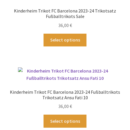
Optionen
Kinderheim Trikot FC Barcelona 2023-24 Trikotsatz
können
Fußballtrikots Sale
auf
36,00
€
der
Produktseite
Dieses
Select options
gewählt
Produkt
werden
weist
mehrere
Varianten
auf.
Die
Optionen
Kinderheim Trikot FC Barcelona 2023-24 Fußballtrikots
können
Trikotsatz Ansu Fati 10
auf
36,00
€
der
Produktseite
Dieses
Select options
gewählt
Produkt