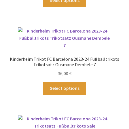
Select options
Produkt
weist
mehrere
Varianten
auf.
Die
Optionen
können
Kinderheim Trikot FC Barcelona 2023-24 Fußballtrikots
auf
Trikotsatz Ousmane Dembele 7
der
36,00
€
Produktseite
gewählt
Dieses
Select options
werden
Produkt
weist
mehrere
Varianten
auf.
Die