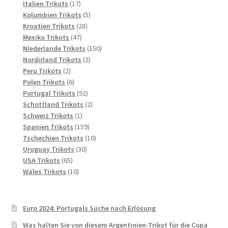
17
Produkte
Italien Trikots
17
Produkte
5
Kolumbien Trikots
5
28
Produkte
Kroatien Trikots
28
47
Produkte
Mexiko Trikots
47
Produkte
150
Niederlande Trikots
150
2
Produkte
Nordirland Trikots
2
2
Produkte
Peru Trikots
2
Produkte
6
Polen Trikots
6
Produkte
92
Portugal Trikots
92
Produkte
2
Schottland Trikots
2
1
Produkte
Schweiz Trikots
1
Produkt
159
Spanien Trikots
159
Produkte
10
Tschechien Trikots
10
30
Produkte
Uruguay Trikots
30
65
Produkte
USA Trikots
65
Produkte
10
Wales Trikots
10
Produkte
Euro 2024: Portugals Suche nach Erlösung
Was halten Sie von diesem Argentinien-Trikot für die Copa