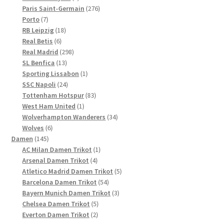
Produkte
276
Paris Saint-Germain
276
7
Produkte
Porto
7
Produkte
18
RB Leipzig
18
6
Produkte
Real Betis
6
Produkte
298
Real Madrid
298
13
Produkte
SL Benfica
13
Produkte
1
Sporting Lissabon
1
24
Produkt
SSC Napoli
24
Produkte
83
Tottenham Hotspur
83
1
Produkte
West Ham United
1
Produkt
34
Wolverhampton Wanderers
34
6
Produkte
Wolves
6
145
Produkte
Damen
145
Produkte
1
AC Milan Damen Trikot
1
4
Produkt
Arsenal Damen Trikot
4
Produkte
5
Atletico Madrid Damen Trikot
5
54
Produkte
Barcelona Damen Trikot
54
Produkte
3
Bayern Munich Damen Trikot
3
5
Produkte
Chelsea Damen Trikot
5
2
Produkte
Everton Damen Trikot
2