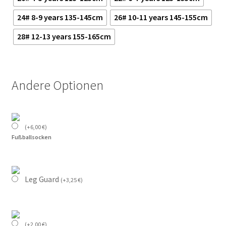
24# 8-9 years 135-145cm
26# 10-11 years 145-155cm
28# 12-13 years 155-165cm
Andere Optionen
(
+
6,00
€
)
Fußballsocken
Leg Guard
(
+
3,25
€
)
(
+
2,00
€
)