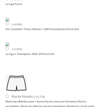
La Liga Patch
(
+
4,00
€
)
UCL Starball 5 Times Winner + UEFA Foundation Patch Set
(
+
2,85
€
)
La Liga + Champions 2022-23 Patch Set
Kurze Hosen
(
+
13,75
€
)
Wenn das Bild Kurzarm + Kurze Hosen, müssen Sie keine Shorts
auswählen. Wenn das Bild nur ein kurzärmeliges Kleidungsstück zeigt