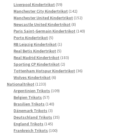
Produkte
59
Liverpool Kindertrikot
59
Produkte
142
Manchester City Kindertrikot
142
Produkte
152
Manchester United Kindertrikot
152
8
Produkte
Newcastle United Kindertrikot
8
Produkte
140
Paris Saint-Germain Kindertrikot
140
5
Produkte
Porto Kindertrikot
5
Produkte
1
RB Leipzig Kindertrikot
1
5
Produkt
Real Betis Kindertrikot
5
Produkte
183
Real Madrid Kindertrikot
183
2
Produkte
Sporting CP Kindertrikot
2
Produkte
36
Tottenham Hotspur Kindertrikot
36
6
Produkte
Wolves Kindertrikot
6
1233
Produkte
Nationaltrikot
1233
Produkte
109
Argentinien Trikots
109
57
Produkte
Belgien Trikots
57
Produkte
140
Brasilien Trikots
140
3
Produkte
Dänemark Trikots
3
Produkte
35
Deutschland Trikots
35
145
Produkte
England Trikots
145
Produkte
100
Frankreich Trikots
100