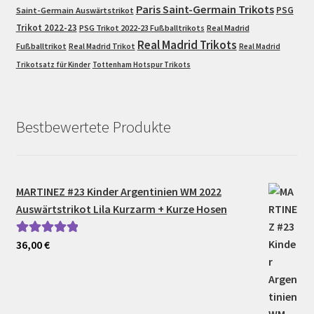
Paris Saint-Germain Trikots
PSG
Saint-Germain Auswärtstrikot
Trikot 2022-23
PSG Trikot 2022-23 Fußballtrikots
Real Madrid
Real Madrid Trikots
Fußballtrikot
Real Madrid Trikot
Real Madrid
Trikotsatz für Kinder
Tottenham Hotspur Trikots
Bestbewertete Produkte
MARTINEZ #23 Kinder Argentinien WM 2022
Auswärtstrikot Lila Kurzarm + Kurze Hosen
36,00
€
Bewertet mit
5.00
von 5