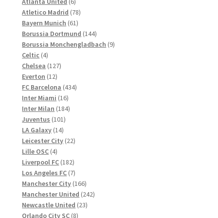
Produkte
6
Atlanta United
6
Produkte
78
Atletico Madrid
78
61
Produkte
Bayern Munich
61
Produkte
144
Borussia Dortmund
144
Produkte
9
Borussia Monchengladbach
9
4
Produkte
Celtic
4
Produkte
127
Chelsea
127
12
Produkte
Everton
12
Produkte
434
FC Barcelona
434
16
Produkte
Inter Miami
16
Produkte
184
Inter Milan
184
101
Produkte
Juventus
101
14
Produkte
LA Galaxy
14
Produkte
22
Leicester City
22
4
Produkte
Lille OSC
4
Produkte
182
Liverpool FC
182
Produkte
7
Los Angeles FC
7
Produkte
166
Manchester City
166
Produkte
242
Manchester United
242
23
Produkte
Newcastle United
23
8
Produkte
Orlando City SC
8