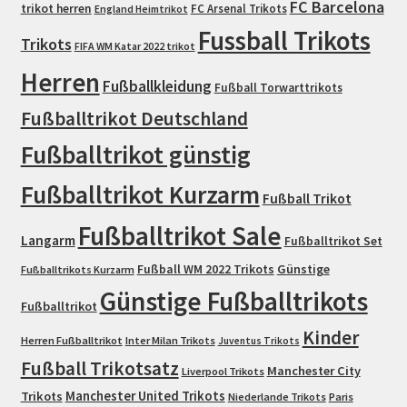
FC Barcelona
trikot herren
FC Arsenal Trikots
England Heimtrikot
Fussball Trikots
Trikots
FIFA WM Katar 2022 trikot
Herren
Fußballkleidung
Fußball Torwarttrikots
Fußballtrikot Deutschland
Fußballtrikot günstig
Fußballtrikot Kurzarm
Fußball Trikot
Fußballtrikot Sale
Langarm
Fußballtrikot Set
Fußball WM 2022 Trikots
Günstige
Fußballtrikots Kurzarm
Günstige Fußballtrikots
Fußballtrikot
Kinder
Herren Fußballtrikot
Inter Milan Trikots
Juventus Trikots
Fußball Trikotsatz
Manchester City
Liverpool Trikots
Trikots
Manchester United Trikots
Niederlande Trikots
Paris