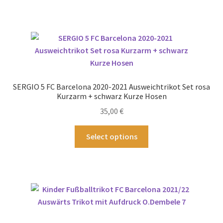
werden
weist
mehrere
Varianten
auf.
Die
Optionen
können
SERGIO 5 FC Barcelona 2020-2021 Ausweichtrikot Set rosa
auf
Kurzarm + schwarz Kurze Hosen
der
35,00
€
Produktseite
gewählt
Dieses
Select options
werden
Produkt
weist
mehrere
Varianten
auf.
Die
Optionen