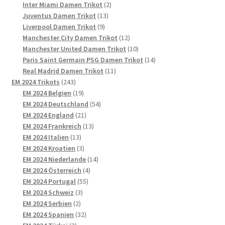
Produkte
2
Inter Miami Damen Trikot
2
13
Produkte
Juventus Damen Trikot
13
9
Produkte
Liverpool Damen Trikot
9
Produkte
12
Manchester City Damen Trikot
12
Produkte
10
Manchester United Damen Trikot
10
Produkte
14
Paris Saint Germain PSG Damen Trikot
14
11
Produkte
Real Madrid Damen Trikot
11
243
Produkte
EM 2024 Trikots
243
Produkte
19
EM 2024 Belgien
19
Produkte
54
EM 2024 Deutschland
54
21
Produkte
EM 2024 England
21
Produkte
13
EM 2024 Frankreich
13
13
Produkte
EM 2024 Italien
13
Produkte
3
EM 2024 Kroatien
3
Produkte
14
EM 2024 Niederlande
14
4
Produkte
EM 2024 Österreich
4
55
Produkte
EM 2024 Portugal
55
3
Produkte
EM 2024 Schweiz
3
2
Produkte
EM 2024 Serbien
2
Produkte
32
EM 2024 Spanien
32