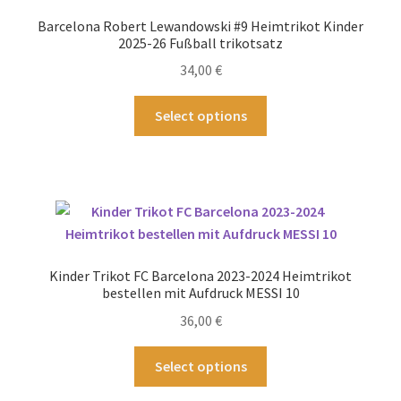
Barcelona Robert Lewandowski #9 Heimtrikot Kinder
2025-26 Fußball trikotsatz
34,00
€
Dieses
Select options
Produkt
weist
mehrere
Varianten
auf.
Die
Optionen
Kinder Trikot FC Barcelona 2023-2024 Heimtrikot
können
bestellen mit Aufdruck MESSI 10
auf
36,00
€
der
Produktseite
Dieses
Select options
gewählt
Produkt
werden