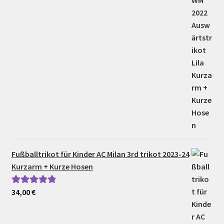
Fußballtrikot für Kinder AC Milan 3rd trikot 2023-24
Kurzarm + Kurze Hosen
34,00
€
Bewertet mit
5.00
von 5