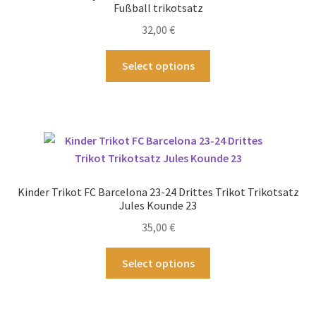
Fußball trikotsatz
32,00
€
Dieses
Select options
Produkt
weist
mehrere
Varianten
auf.
Die
Optionen
Kinder Trikot FC Barcelona 23-24 Drittes Trikot Trikotsatz
können
Jules Kounde 23
auf
35,00
€
der
Produktseite
Dieses
Select options
gewählt
Produkt
werden
weist
mehrere