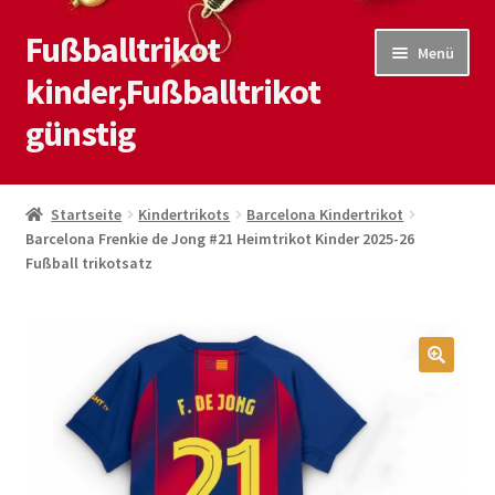
Fußballtrikot
Zur
Zum
Menü
Navigation
Inhalt
kinder,Fußballtrikot
springen
springen
günstig
Start
Startseite
Kindertrikots
Barcelona Kindertrikot
Barcelona Frenkie de Jong #21 Heimtrikot Kinder 2025-26
Blog
Fußball trikotsatz
Kasse
Kontaktiere uns
🔍
Mein Konto
Shop