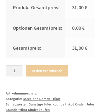
Produkt Gesamtpreis:
31,00 €
Optionen Gesamtpreis:
0,00 €
Gesamtpreis:
31,00 €
Barcelona
In den Warenkorb
Jules
Kounde
#23
Heimtrikot
Artikelnummer:
n. v.
Kategorie:
Barcelona Damen Trikot
Damen
Schlagwörter:
Günstige Jules Kounde trikot Kinder
,
Jules
2025-
Kounde trikot Kinder kaufen
26