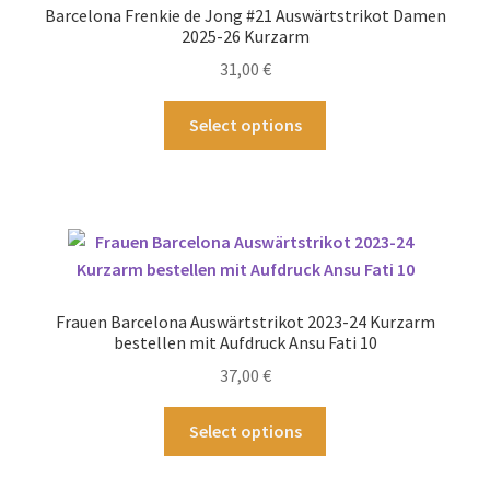
Barcelona Frenkie de Jong #21 Auswärtstrikot Damen
2025-26 Kurzarm
31,00
€
Dieses
Select options
Produkt
weist
mehrere
Varianten
auf.
Die
Optionen
Frauen Barcelona Auswärtstrikot 2023-24 Kurzarm
können
bestellen mit Aufdruck Ansu Fati 10
auf
37,00
€
der
Produktseite
Dieses
Select options
gewählt
Produkt
werden
weist