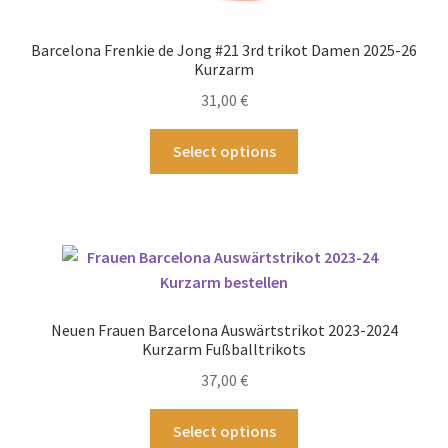
Barcelona Frenkie de Jong #21 3rd trikot Damen 2025-26
Kurzarm
31,00
€
Dieses
Select options
Produkt
weist
mehrere
Varianten
auf.
Die
Optionen
Neuen Frauen Barcelona Auswärtstrikot 2023-2024
können
Kurzarm Fußballtrikots
auf
37,00
€
der
Produktseite
Dieses
Select options
gewählt
Produkt