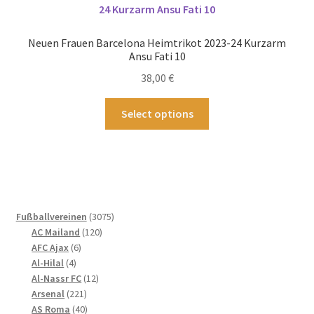
Die
Optionen
Neuen Frauen Barcelona Heimtrikot 2023-24 Kurzarm
können
Ansu Fati 10
auf
38,00
€
der
Produktseite
Dieses
Select options
gewählt
Produkt
werden
weist
mehrere
Varianten
auf.
Die
3075
Fußballvereinen
3075
Optionen
120
Produkte
AC Mailand
120
können
6
Produkte
AFC Ajax
6
4
Produkte
auf
Al-Hilal
4
Produkte
12
Al-Nassr FC
12
der
221
Produkte
Arsenal
221
Produktseite
Produkte
40
AS Roma
40