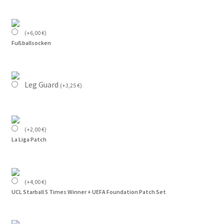
(
+
6,00
€
)
Fußballsocken
Leg Guard
(
+
3,25
€
)
(
+
2,00
€
)
La Liga Patch
(
+
4,00
€
)
UCL Starball 5 Times Winner + UEFA Foundation Patch Set