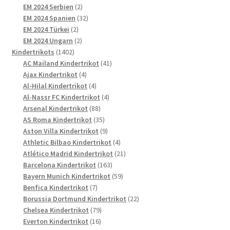
2
Produkte
EM 2024 Serbien
2
Produkte
32
EM 2024 Spanien
32
2
Produkte
EM 2024 Türkei
2
Produkte
2
EM 2024 Ungarn
2
1402
Produkte
Kindertrikots
1402
Produkte
41
AC Mailand Kindertrikot
41
4
Produkte
Ajax Kindertrikot
4
Produkte
4
Al-Hilal Kindertrikot
4
Produkte
4
Al-Nassr FC Kindertrikot
4
88
Produkte
Arsenal Kindertrikot
88
Produkte
35
AS Roma Kindertrikot
35
Produkte
9
Aston Villa Kindertrikot
9
Produkte
4
Athletic Bilbao Kindertrikot
4
Produkte
21
Atlético Madrid Kindertrikot
21
163
Produkte
Barcelona Kindertrikot
163
Produkte
59
Bayern Munich Kindertrikot
59
7
Produkte
Benfica Kindertrikot
7
Produkte
22
Borussia Dortmund Kindertrikot
22
79
Produkte
Chelsea Kindertrikot
79
16
Produkte
Everton Kindertrikot
16