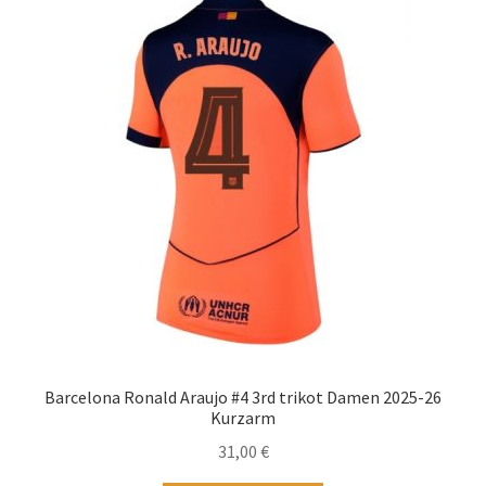
auf.
Die
Optionen
können
auf
der
Produktseite
gewählt
werden
Barcelona Ronald Araujo #4 3rd trikot Damen 2025-26
Kurzarm
31,00
€