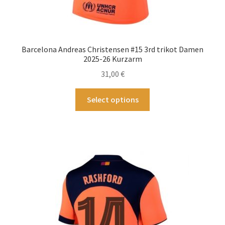
Barcelona Andreas Christensen #15 3rd trikot Damen
2025-26 Kurzarm
31,00
€
Dieses
Select options
Produkt
weist
mehrere
Varianten
auf.
Die
Optionen
können
auf
der