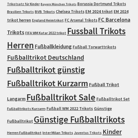
Borussia Dortmund Trikots
Trikotsatz für Kinder
Bayern München Trikots
EM 2024 trikot
Chelsea Trikots
EM 2024
Brasilien Trikots
BVB Trikots
FC Barcelona
trikot herren
FC Arsenal Trikots
England Heimtrikot
Fussball Trikots
Trikots
FIFA WM Katar 2022 trikot
Herren
Fußballkleidung
Fußball Torwarttrikots
Fußballtrikot Deutschland
Fußballtrikot günstig
Fußballtrikot Kurzarm
Fußball Trikot
Fußballtrikot Sale
Langarm
Fußballtrikot Set
Fußball WM 2022 Trikots
Günstige
Fußballtrikots Kurzarm
Günstige Fußballtrikots
Fußballtrikot
Kinder
Herren Fußballtrikot
Inter Milan Trikots
Juventus Trikots