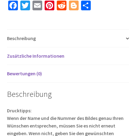
Fa
T
E
Pi
R
Bl
T
Kurzarm
ce
wi
m
nt
e
o
ei
Menge
b
tt
ail
er
d
g
le
o
er
es
di
g
n
Beschreibung
o
t
t
er
k
Zusätzliche Informationen
Bewertungen (0)
Beschreibung
Drucktipps:
Wenn der Name und die Nummer des Bildes genau Ihren
Wünschen entsprechen, müssen Sie es nicht erneut
eingeben. Wenn nicht, geben Sie den gewünschten