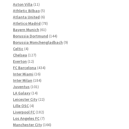
gewählt
Produkte
11
Aston Villa
11
werden
Produkte
5
Athletic Bilbao
5
Produkte
6
Atlanta United
6
Produkte
78
Atletico Madrid
78
61
Produkte
Bayern Munich
61
Produkte
144
Borussia Dortmund
144
Produkte
9
Borussia Monchengladbach
9
4
Produkte
Celtic
4
Produkte
127
Chelsea
127
12
Produkte
Everton
12
Produkte
434
FC Barcelona
434
16
Produkte
Inter Miami
16
Produkte
184
Inter Milan
184
101
Produkte
Juventus
101
14
Produkte
LA Galaxy
14
Produkte
22
Leicester City
22
4
Produkte
Lille OSC
4
Produkte
182
Liverpool FC
182
Produkte
7
Los Angeles FC
7
Produkte
166
Manchester City
166