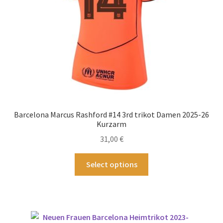
Produktseite
gewählt
werden
Barcelona Marcus Rashford #14 3rd trikot Damen 2025-26
Kurzarm
31,00
€
Dieses
Select options
Produkt
weist
mehrere
Varianten
auf.