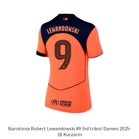
Varianten
auf.
Die
Optionen
können
auf
der
Produktseite
gewählt
werden
Barcelona Robert Lewandowski #9 3rd trikot Damen 2025-
26 Kurzarm