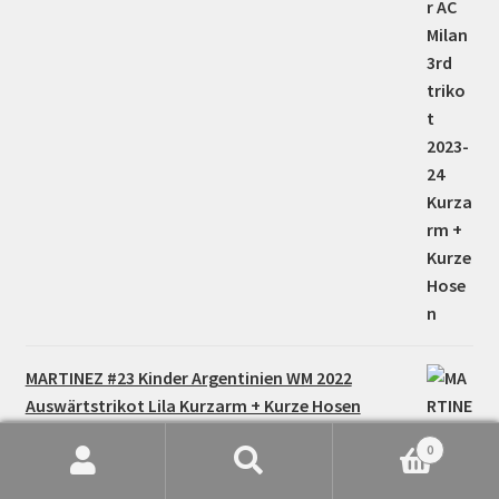
MARTINEZ #23 Kinder Argentinien WM 2022
Auswärtstrikot Lila Kurzarm + Kurze Hosen
0
36,00
€
Bewertet mit
Suche
Suchen
5.00
von 5