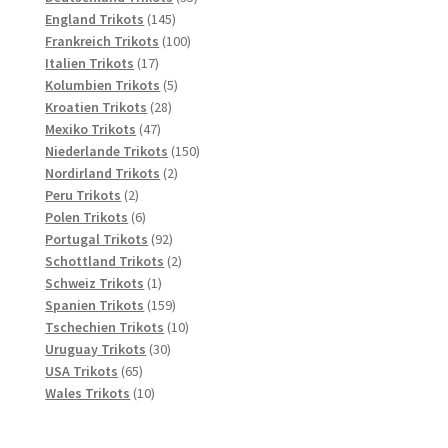
145
Produkte
England Trikots
145
Produkte
100
Frankreich Trikots
100
17
Produkte
Italien Trikots
17
Produkte
5
Kolumbien Trikots
5
28
Produkte
Kroatien Trikots
28
47
Produkte
Mexiko Trikots
47
Produkte
150
Niederlande Trikots
150
2
Produkte
Nordirland Trikots
2
2
Produkte
Peru Trikots
2
Produkte
6
Polen Trikots
6
Produkte
92
Portugal Trikots
92
Produkte
2
Schottland Trikots
2
1
Produkte
Schweiz Trikots
1
Produkt
159
Spanien Trikots
159
Produkte
10
Tschechien Trikots
10
30
Produkte
Uruguay Trikots
30
65
Produkte
USA Trikots
65
Produkte
10
Wales Trikots
10
Produkte