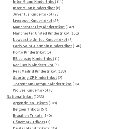
Produkte
11
Inter Miami Kindertrikot
11
6
Produkte
Inter Milan Kindertrikot
6
78
Produkte
Juventus Kindertrikot
78
Produkte
59
Liverpool Kindertrikot
59
Produkte
142
Manchester City Kindertrikot
142
Produkte
152
Manchester United Kindertrikot
152
8
Produkte
Newcastle United Kindertrikot
8
Produkte
140
Paris Saint-Germain Kindertrikot
140
5
Produkte
Porto Kindertrikot
5
Produkte
1
RB Leipzig Kindertrikot
1
5
Produkt
Real Betis Kindertrikot
5
Produkte
183
Real Madrid Kindertrikot
183
2
Produkte
Sporting CP Kindertrikot
2
Produkte
36
Tottenham Hotspur Kindertrikot
36
6
Produkte
Wolves Kindertrikot
6
1233
Produkte
Nationaltrikot
1233
Produkte
109
Argentinien Trikots
109
57
Produkte
Belgien Trikots
57
Produkte
140
Brasilien Trikots
140
3
Produkte
Dänemark Trikots
3
Produkte
35
Deutschland Trikots
35