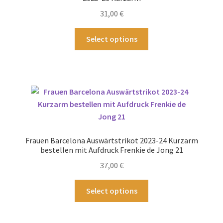
31,00
€
Dieses
Select options
Produkt
weist
mehrere
Varianten
auf.
Die
Optionen
können
Frauen Barcelona Auswärtstrikot 2023-24 Kurzarm
auf
bestellen mit Aufdruck Frenkie de Jong 21
der
37,00
€
Produktseite
gewählt
Dieses
Select options
werden
Produkt
weist
mehrere