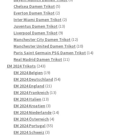
5
Produkte
Chelsea Damen Trikot
5
2
Produkte
Everton Damen Trikot
2
Produkte
2
Inter Miami Damen Trikot
2
13
Produkte
Juventus Damen Trikot
13
9
Produkte
Liverpool Damen Trikot
9
Produkte
12
Manchester City Damen Trikot
12
Produkte
10
Manchester United Damen Trikot
10
Produkte
14
Paris Saint Germain PSG Damen Trikot
14
11
Produkte
Real Madrid Damen Trikot
11
243
Produkte
EM 2024 Trikots
243
Produkte
19
EM 2024 Belgien
19
Produkte
54
EM 2024 Deutschland
54
21
Produkte
EM 2024 England
21
Produkte
13
EM 2024 Frankreich
13
13
Produkte
EM 2024 Italien
13
Produkte
3
EM 2024 Kroatien
3
Produkte
14
EM 2024 Niederlande
14
4
Produkte
EM 2024 Österreich
4
55
Produkte
EM 2024 Portugal
55
3
Produkte
EM 2024 Schweiz
3