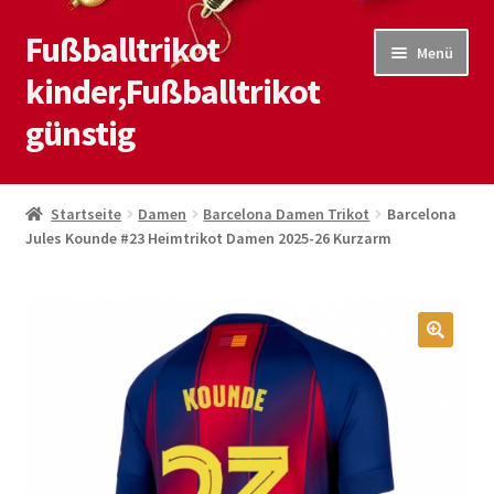
Fußballtrikot
Zur
Zum
Menü
Navigation
Inhalt
kinder,Fußballtrikot
springen
springen
günstig
Start
Startseite
Damen
Barcelona Damen Trikot
Barcelona
Jules Kounde #23 Heimtrikot Damen 2025-26 Kurzarm
Blog
Kasse
Kontaktiere uns
🔍
Mein Konto
Shop