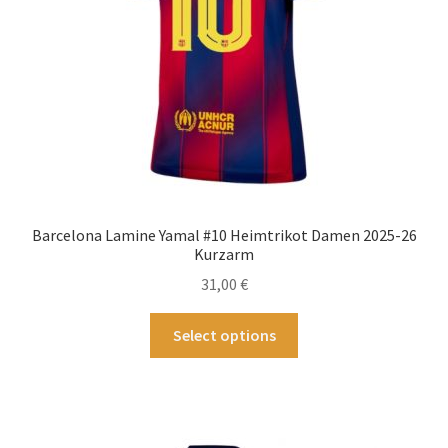
Barcelona Lamine Yamal #10 Heimtrikot Damen 2025-26
Kurzarm
31,00
€
Dieses
Select options
Produkt
weist
mehrere
Varianten