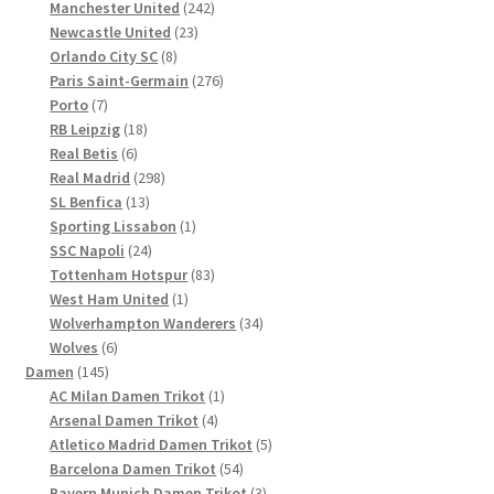
Produkte
242
Manchester United
242
23
Produkte
Newcastle United
23
8
Produkte
Orlando City SC
8
Produkte
276
Paris Saint-Germain
276
7
Produkte
Porto
7
Produkte
18
RB Leipzig
18
6
Produkte
Real Betis
6
Produkte
298
Real Madrid
298
13
Produkte
SL Benfica
13
Produkte
1
Sporting Lissabon
1
24
Produkt
SSC Napoli
24
Produkte
83
Tottenham Hotspur
83
1
Produkte
West Ham United
1
Produkt
34
Wolverhampton Wanderers
34
6
Produkte
Wolves
6
145
Produkte
Damen
145
Produkte
1
AC Milan Damen Trikot
1
4
Produkt
Arsenal Damen Trikot
4
Produkte
5
Atletico Madrid Damen Trikot
5
54
Produkte
Barcelona Damen Trikot
54
Produkte
3
Bayern Munich Damen Trikot
3