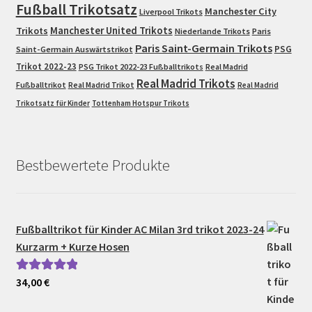
Fußball Trikotsatz
Manchester City
Liverpool Trikots
Trikots
Manchester United Trikots
Niederlande Trikots
Paris
Paris Saint-Germain Trikots
PSG
Saint-Germain Auswärtstrikot
Trikot 2022-23
PSG Trikot 2022-23 Fußballtrikots
Real Madrid
Real Madrid Trikots
Fußballtrikot
Real Madrid Trikot
Real Madrid
Trikotsatz für Kinder
Tottenham Hotspur Trikots
Bestbewertete Produkte
Fußballtrikot für Kinder AC Milan 3rd trikot 2023-24
Kurzarm + Kurze Hosen
34,00
€
Bewertet mit
5.00
von 5