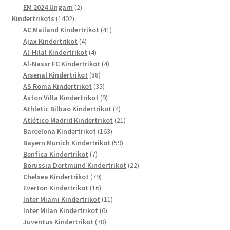
Produkte
2
EM 2024 Ungarn
2
1402
Produkte
Kindertrikots
1402
Produkte
41
AC Mailand Kindertrikot
41
4
Produkte
Ajax Kindertrikot
4
Produkte
4
Al-Hilal Kindertrikot
4
Produkte
4
Al-Nassr FC Kindertrikot
4
88
Produkte
Arsenal Kindertrikot
88
Produkte
35
AS Roma Kindertrikot
35
Produkte
9
Aston Villa Kindertrikot
9
Produkte
4
Athletic Bilbao Kindertrikot
4
Produkte
21
Atlético Madrid Kindertrikot
21
163
Produkte
Barcelona Kindertrikot
163
Produkte
59
Bayern Munich Kindertrikot
59
7
Produkte
Benfica Kindertrikot
7
Produkte
22
Borussia Dortmund Kindertrikot
22
79
Produkte
Chelsea Kindertrikot
79
16
Produkte
Everton Kindertrikot
16
Produkte
11
Inter Miami Kindertrikot
11
6
Produkte
Inter Milan Kindertrikot
6
78
Produkte
Juventus Kindertrikot
78