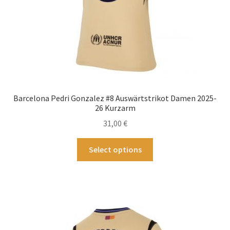
Barcelona Pedri Gonzalez #8 Auswärtstrikot Damen 2025-
26 Kurzarm
31,00
€
Dieses
Select options
Produkt
weist
mehrere
Varianten
auf.
Die