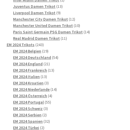
Inter Miami Damen Trikot
2
13
Produkte
Juventus Damen Trikot
13
9
Produkte
Liverpool Damen Trikot
9
Produkte
12
Manchester City Damen Trikot
12
Produkte
10
Manchester United Damen Trikot
10
Produkte
14
Paris Saint Germain PSG Damen Trikot
14
11
Produkte
Real Madrid Damen Trikot
11
243
Produkte
EM 2024 Trikots
243
Produkte
19
EM 2024 Belgien
19
Produkte
54
EM 2024 Deutschland
54
21
Produkte
EM 2024 England
21
Produkte
13
EM 2024 Frankreich
13
13
Produkte
EM 2024 Italien
13
Produkte
3
EM 2024 Kroatien
3
Produkte
14
EM 2024 Niederlande
14
4
Produkte
EM 2024 Österreich
4
55
Produkte
EM 2024 Portugal
55
3
Produkte
EM 2024 Schweiz
3
2
Produkte
EM 2024 Serbien
2
Produkte
32
EM 2024 Spanien
32
2
Produkte
EM 2024 Türkei
2