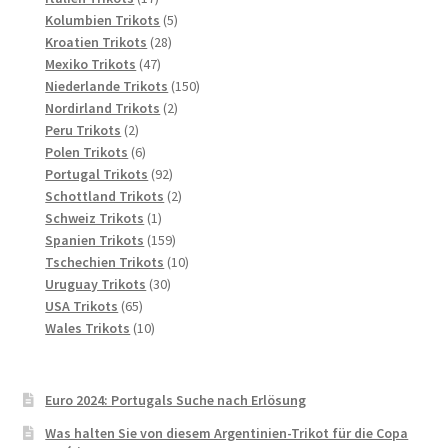
Produkte
5
Kolumbien Trikots
5
28
Produkte
Kroatien Trikots
28
47
Produkte
Mexiko Trikots
47
Produkte
150
Niederlande Trikots
150
2
Produkte
Nordirland Trikots
2
2
Produkte
Peru Trikots
2
Produkte
6
Polen Trikots
6
Produkte
92
Portugal Trikots
92
Produkte
2
Schottland Trikots
2
1
Produkte
Schweiz Trikots
1
Produkt
159
Spanien Trikots
159
Produkte
10
Tschechien Trikots
10
30
Produkte
Uruguay Trikots
30
65
Produkte
USA Trikots
65
Produkte
10
Wales Trikots
10
Produkte
Euro 2024: Portugals Suche nach Erlösung
Was halten Sie von diesem Argentinien-Trikot für die Copa