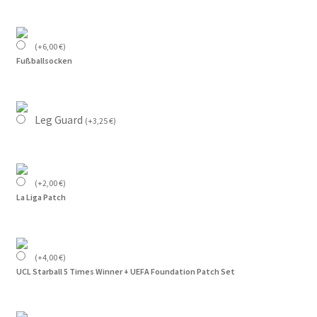
(
+
6,00
€
)
Fußballsocken
Leg Guard
(
+
3,25
€
)
(
+
2,00
€
)
La Liga Patch
(
+
4,00
€
)
UCL Starball 5 Times Winner + UEFA Foundation Patch Set