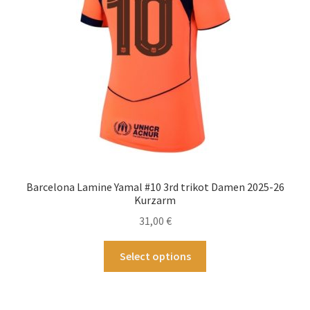
auf
der
Produktseite
gewählt
werden
Barcelona Lamine Yamal #10 3rd trikot Damen 2025-26
Kurzarm
31,00
€
Dieses
Select options
Produkt
weist
mehrere