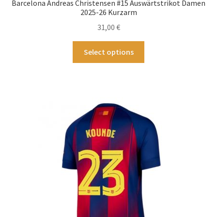
Barcelona Andreas Christensen #15 Auswärtstrikot Damen
2025-26 Kurzarm
31,00
€
Dieses
Select options
Produkt
weist
mehrere
Varianten
auf.
Die
Optionen
können
auf
der
Produktseite
gewählt
werden