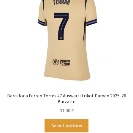
Optionen
können
auf
der
Produktseite
gewählt
werden
Barcelona Ferran Torres #7 Auswärtstrikot Damen 2025-26
Kurzarm
31,00
€
Dieses
Select options
Produkt