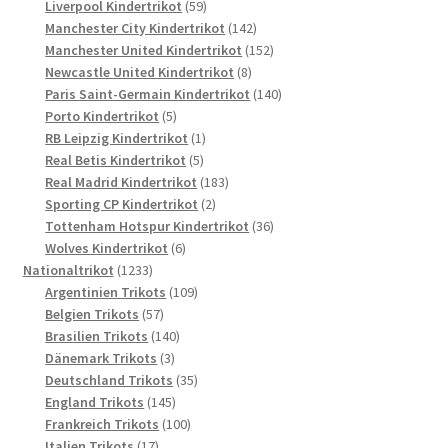
Produkte
59
Liverpool Kindertrikot
59
Produkte
142
Manchester City Kindertrikot
142
Produkte
152
Manchester United Kindertrikot
152
8
Produkte
Newcastle United Kindertrikot
8
Produkte
140
Paris Saint-Germain Kindertrikot
140
5
Produkte
Porto Kindertrikot
5
Produkte
1
RB Leipzig Kindertrikot
1
5
Produkt
Real Betis Kindertrikot
5
Produkte
183
Real Madrid Kindertrikot
183
2
Produkte
Sporting CP Kindertrikot
2
Produkte
36
Tottenham Hotspur Kindertrikot
36
6
Produkte
Wolves Kindertrikot
6
1233
Produkte
Nationaltrikot
1233
Produkte
109
Argentinien Trikots
109
57
Produkte
Belgien Trikots
57
Produkte
140
Brasilien Trikots
140
3
Produkte
Dänemark Trikots
3
Produkte
35
Deutschland Trikots
35
145
Produkte
England Trikots
145
Produkte
100
Frankreich Trikots
100
17
Produkte
Italien Trikots
17