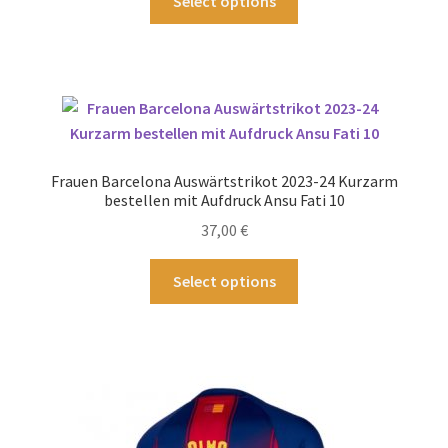
Select options
Produkt
weist
mehrere
Varianten
auf.
Die
Optionen
Frauen Barcelona Auswärtstrikot 2023-24 Kurzarm
können
bestellen mit Aufdruck Ansu Fati 10
auf
37,00
€
der
Produktseite
Dieses
Select options
gewählt
Produkt
werden
weist
mehrere
Varianten
auf.
Die
Optionen