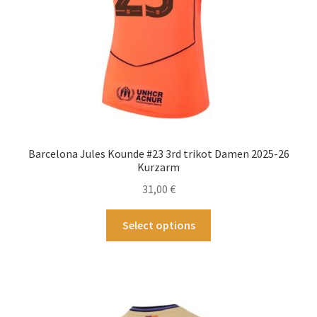
Produktseite
gewählt
werden
Barcelona Jules Kounde #23 3rd trikot Damen 2025-26
Kurzarm
31,00
€
Dieses
Select options
Produkt
weist
mehrere
Varianten
auf.