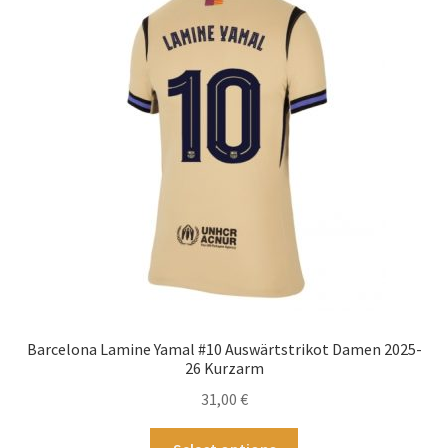
Die
Optionen
können
auf
der
Produktseite
gewählt
werden
Barcelona Lamine Yamal #10 Auswärtstrikot Damen 2025-
26 Kurzarm
31,00
€
Dieses