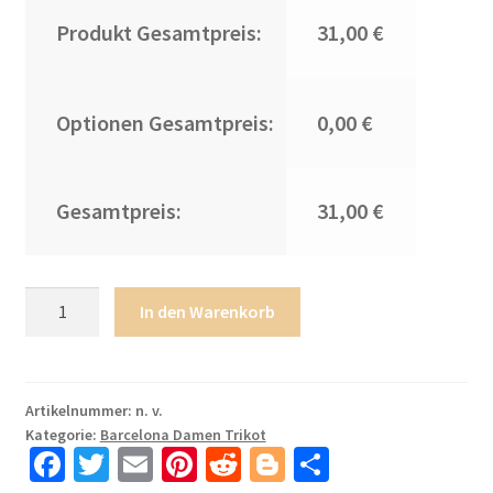
Produkt Gesamtpreis:
31,00 €
Optionen Gesamtpreis:
0,00 €
Gesamtpreis:
31,00 €
Barcelona
In den Warenkorb
Lamine
Yamal
#10
Heimtrikot
Artikelnummer:
n. v.
Kategorie:
Barcelona Damen Trikot
Damen
Fa
T
E
Pi
R
Bl
T
2025-
26