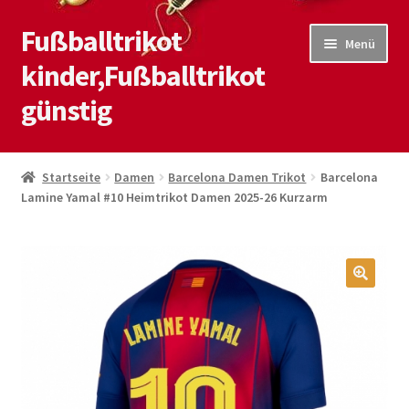
Fußballtrikot
Zur
Zum
Menü
Navigation
Inhalt
kinder,Fußballtrikot
springen
springen
günstig
Start
Startseite
Damen
Barcelona Damen Trikot
Barcelona
Lamine Yamal #10 Heimtrikot Damen 2025-26 Kurzarm
Blog
Kasse
Kontaktiere uns
🔍
Mein Konto
Shop