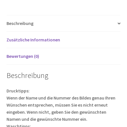
ce
wi
m
nt
e
o
ei
Kurzarm
b
tt
ail
er
d
g
le
Menge
o
er
es
di
g
n
Beschreibung
o
t
t
er
k
Zusätzliche Informationen
Bewertungen (0)
Beschreibung
Drucktipps:
Wenn der Name und die Nummer des Bildes genau Ihren
Wünschen entsprechen, müssen Sie es nicht erneut
eingeben. Wenn nicht, geben Sie den gewünschten
Namen und die gewünschte Nummer ein.
Waschtipps: