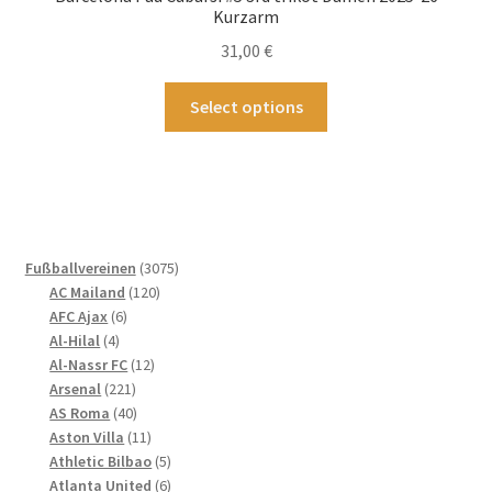
Kurzarm
31,00
€
Dieses
Select options
Produkt
weist
mehrere
Varianten
auf.
Die
3075
Fußballvereinen
3075
Optionen
120
Produkte
AC Mailand
120
können
6
Produkte
AFC Ajax
6
4
Produkte
auf
Al-Hilal
4
Produkte
12
Al-Nassr FC
12
der
221
Produkte
Arsenal
221
Produktseite
Produkte
40
AS Roma
40
gewählt
Produkte
11
Aston Villa
11
werden
Produkte
5
Athletic Bilbao
5
Produkte
6
Atlanta United
6