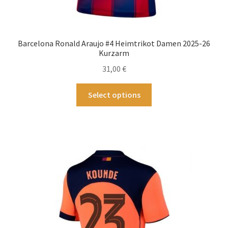
Barcelona Ronald Araujo #4 Heimtrikot Damen 2025-26
Kurzarm
31,00
€
Dieses
Select options
Produkt
weist
mehrere
Varianten
auf.
Die
Optionen
können
auf
der