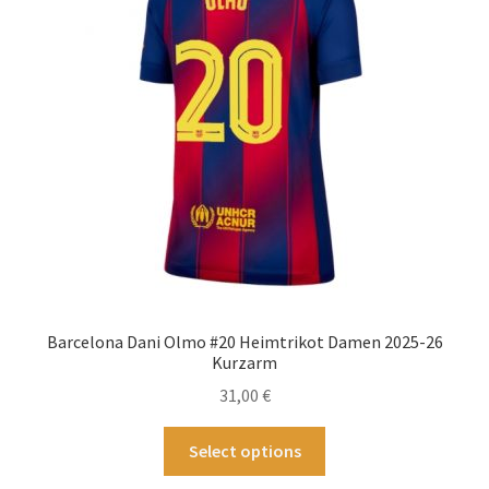
können
auf
der
Produktseite
gewählt
werden
Barcelona Dani Olmo #20 Heimtrikot Damen 2025-26
Kurzarm
31,00
€
Dieses
Select options
Produkt