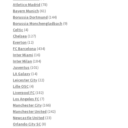
Produkte
78
Atletico Madrid
78
61
Produkte
Bayern Munich
61
Produkte
144
Borussia Dortmund
144
Produkte
9
Borussia Monchengladbach
9
4
Produkte
Celtic
4
Produkte
127
Chelsea
127
12
Produkte
Everton
12
Produkte
434
FC Barcelona
434
16
Produkte
Inter Miami
16
Produkte
184
Inter Milan
184
101
Produkte
Juventus
101
14
Produkte
LA Galaxy
14
Produkte
22
Leicester City
22
4
Produkte
Lille OSC
4
Produkte
182
Liverpool FC
182
Produkte
7
Los Angeles FC
7
Produkte
166
Manchester City
166
Produkte
242
Manchester United
242
23
Produkte
Newcastle United
23
8
Produkte
Orlando City SC
8