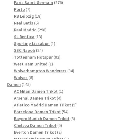
Produkte
276
Paris Saint-Germain
276
7
Produkte
Porto
7
Produkte
18
RB Leipzig
18
6
Produkte
Real Betis
6
Produkte
298
Real Madrid
298
13
Produkte
SL Benfica
13
Produkte
1
Sporting Lissabon
1
24
Produkt
SSC Napoli
24
Produkte
83
Tottenham Hotspur
83
1
Produkte
West Ham United
1
Produkt
34
Wolverhampton Wanderers
34
6
Produkte
Wolves
6
145
Produkte
Damen
145
Produkte
1
AC Milan Damen Trikot
1
4
Produkt
Arsenal Damen Trikot
4
Produkte
5
Atletico Madrid Damen Trikot
5
54
Produkte
Barcelona Damen Trikot
54
Produkte
3
Bayern Munich Damen Trikot
3
5
Produkte
Chelsea Damen Trikot
5
2
Produkte
Everton Damen Trikot
2
Produkte
2