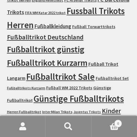
trikot herren
FC Arsenal Trikots
England Heimtrikot
Fussball Trikots
Trikots
FIFA WM Katar 2022 trikot
Herren
Fußballkleidung
Fußball Torwarttrikots
Fußballtrikot Deutschland
Fußballtrikot günstig
Fußballtrikot Kurzarm
Fußball Trikot
Fußballtrikot Sale
Langarm
Fußballtrikot Set
Fußball WM 2022 Trikots
Günstige
Fußballtrikots Kurzarm
Günstige Fußballtrikots
Fußballtrikot
Kinder
Herren Fußballtrikot
Inter Milan Trikots
Juventus Trikots
Fußball Trikotsatz
Manchester City
Liverpool Trikots
0
Suche
Suchen
Trikots
Manchester United Trikots
Niederlande Trikots
Paris