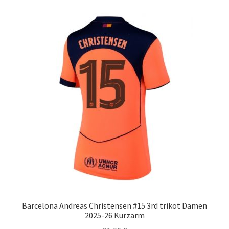
Varianten
auf.
Die
Optionen
können
auf
der
Produktseite
gewählt
werden
Barcelona Andreas Christensen #15 3rd trikot Damen
2025-26 Kurzarm