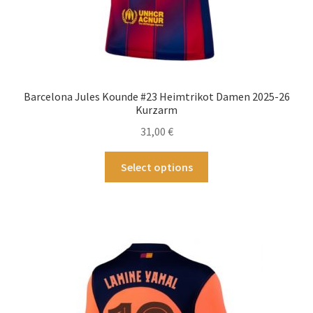
Barcelona Jules Kounde #23 Heimtrikot Damen 2025-26
Kurzarm
31,00
€
Dieses
Select options
Produkt
weist
mehrere
Varianten
auf.
Die
Optionen
können