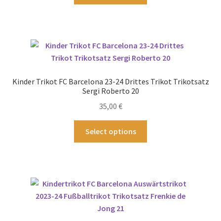
Produkt
weist
mehrere
Varianten
auf.
Die
Optionen
Kinder Trikot FC Barcelona 23-24 Drittes Trikot Trikotsatz
können
Sergi Roberto 20
auf
35,00
€
der
Produktseite
Dieses
Select options
gewählt
Produkt
werden
weist
mehrere
Varianten
auf.
Die
Optionen