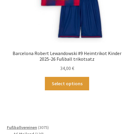
werden
Barcelona Robert Lewandowski #9 Heimtrikot Kinder
2025-26 Fußball trikotsatz
34,00
€
Dieses
Select options
Produkt
weist
mehrere
Varianten
auf.
Die
3075
Fußballvereinen
3075
Optionen
120
Produkte