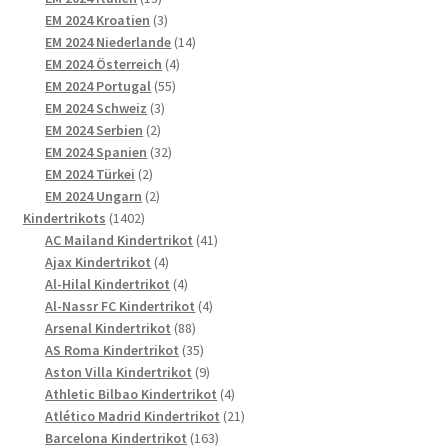
Produkte
3
EM 2024 Kroatien
3
Produkte
14
EM 2024 Niederlande
14
4
Produkte
EM 2024 Österreich
4
55
Produkte
EM 2024 Portugal
55
3
Produkte
EM 2024 Schweiz
3
2
Produkte
EM 2024 Serbien
2
Produkte
32
EM 2024 Spanien
32
2
Produkte
EM 2024 Türkei
2
Produkte
2
EM 2024 Ungarn
2
1402
Produkte
Kindertrikots
1402
Produkte
41
AC Mailand Kindertrikot
41
4
Produkte
Ajax Kindertrikot
4
Produkte
4
Al-Hilal Kindertrikot
4
Produkte
4
Al-Nassr FC Kindertrikot
4
88
Produkte
Arsenal Kindertrikot
88
Produkte
35
AS Roma Kindertrikot
35
Produkte
9
Aston Villa Kindertrikot
9
Produkte
4
Athletic Bilbao Kindertrikot
4
Produkte
21
Atlético Madrid Kindertrikot
21
163
Produkte
Barcelona Kindertrikot
163