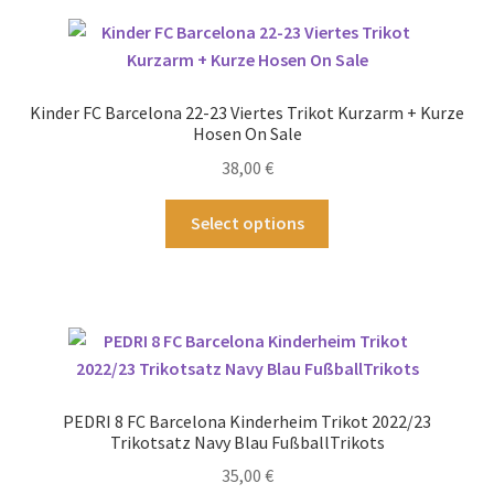
Varianten
auf.
Die
Optionen
Kinder FC Barcelona 22-23 Viertes Trikot Kurzarm + Kurze
können
Hosen On Sale
auf
38,00
€
der
Produktseite
Dieses
Select options
gewählt
Produkt
werden
weist
mehrere
Varianten
auf.
Die
Optionen
PEDRI 8 FC Barcelona Kinderheim Trikot 2022/23
können
Trikotsatz Navy Blau FußballTrikots
auf
35,00
€
der