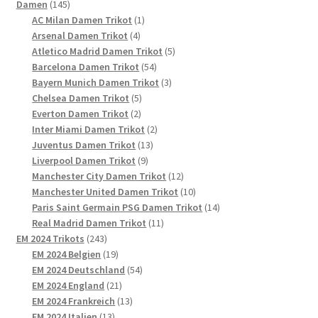
145
Produkte
Damen
145
Produkte
1
AC Milan Damen Trikot
1
4
Produkt
Arsenal Damen Trikot
4
Produkte
5
Atletico Madrid Damen Trikot
5
54
Produkte
Barcelona Damen Trikot
54
Produkte
3
Bayern Munich Damen Trikot
3
5
Produkte
Chelsea Damen Trikot
5
2
Produkte
Everton Damen Trikot
2
Produkte
2
Inter Miami Damen Trikot
2
13
Produkte
Juventus Damen Trikot
13
9
Produkte
Liverpool Damen Trikot
9
Produkte
12
Manchester City Damen Trikot
12
Produkte
10
Manchester United Damen Trikot
10
Produkte
14
Paris Saint Germain PSG Damen Trikot
14
11
Produkte
Real Madrid Damen Trikot
11
243
Produkte
EM 2024 Trikots
243
Produkte
19
EM 2024 Belgien
19
Produkte
54
EM 2024 Deutschland
54
21
Produkte
EM 2024 England
21
Produkte
13
EM 2024 Frankreich
13
13
Produkte
EM 2024 Italien
13