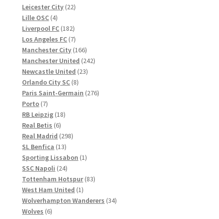
Produkte
22
Leicester City
22
4
Produkte
Lille OSC
4
Produkte
182
Liverpool FC
182
Produkte
7
Los Angeles FC
7
Produkte
166
Manchester City
166
Produkte
242
Manchester United
242
23
Produkte
Newcastle United
23
8
Produkte
Orlando City SC
8
Produkte
276
Paris Saint-Germain
276
7
Produkte
Porto
7
Produkte
18
RB Leipzig
18
6
Produkte
Real Betis
6
Produkte
298
Real Madrid
298
13
Produkte
SL Benfica
13
Produkte
1
Sporting Lissabon
1
24
Produkt
SSC Napoli
24
Produkte
83
Tottenham Hotspur
83
1
Produkte
West Ham United
1
Produkt
34
Wolverhampton Wanderers
34
6
Produkte
Wolves
6