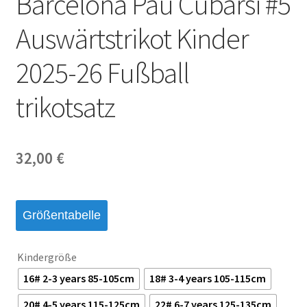
Barcelona Pau Cubarsi #5
Auswärtstrikot Kinder
2025-26 Fußball
trikotsatz
32,00
€
Größentabelle
Kindergröße
16# 2-3 years 85-105cm
18# 3-4 years 105-115cm
20# 4-5 years 115-125cm
22# 6-7 years 125-135cm