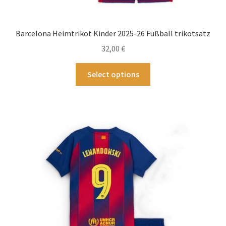
Barcelona Heimtrikot Kinder 2025-26 Fußball trikotsatz
32,00
€
Dieses
Select options
Produkt
weist
mehrere
Varianten
auf.
Die
Optionen
können
auf
der
Produktseite
gewählt