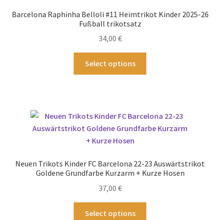
Barcelona Raphinha Belloli #11 Heimtrikot Kinder 2025-26
Fußball trikotsatz
34,00
€
Dieses
Select options
Produkt
weist
mehrere
Varianten
auf.
Die
Optionen
können
Neuen Trikots Kinder FC Barcelona 22-23 Auswärtstrikot
auf
Goldene Grundfarbe Kurzarm + Kurze Hosen
der
37,00
€
Produktseite
gewählt
Dieses
Select options
werden