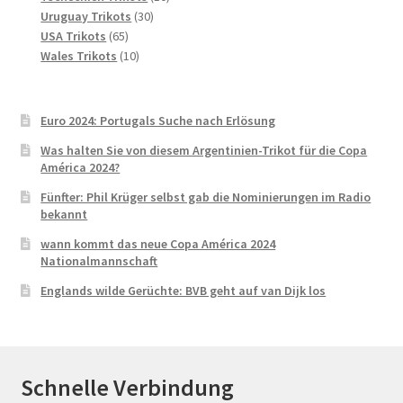
30
Produkte
Uruguay Trikots
30
65
Produkte
USA Trikots
65
Produkte
10
Wales Trikots
10
Produkte
Euro 2024: Portugals Suche nach Erlösung
Was halten Sie von diesem Argentinien-Trikot für die Copa
América 2024?
Fünfter: Phil Krüger selbst gab die Nominierungen im Radio
bekannt
wann kommt das neue Copa América 2024
Nationalmannschaft
Englands wilde Gerüchte: BVB geht auf van Dijk los
Schnelle Verbindung