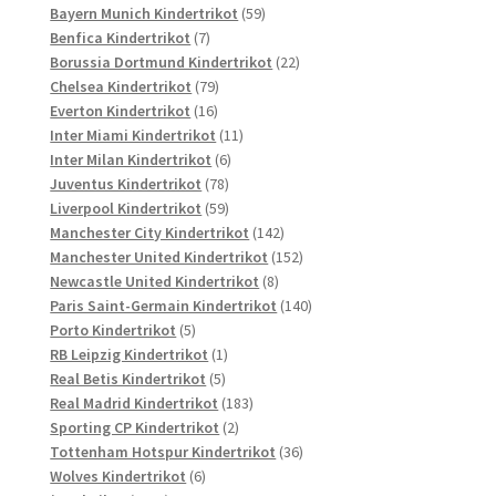
Produkte
59
Bayern Munich Kindertrikot
59
7
Produkte
Benfica Kindertrikot
7
Produkte
22
Borussia Dortmund Kindertrikot
22
79
Produkte
Chelsea Kindertrikot
79
16
Produkte
Everton Kindertrikot
16
Produkte
11
Inter Miami Kindertrikot
11
6
Produkte
Inter Milan Kindertrikot
6
78
Produkte
Juventus Kindertrikot
78
Produkte
59
Liverpool Kindertrikot
59
Produkte
142
Manchester City Kindertrikot
142
Produkte
152
Manchester United Kindertrikot
152
8
Produkte
Newcastle United Kindertrikot
8
Produkte
140
Paris Saint-Germain Kindertrikot
140
5
Produkte
Porto Kindertrikot
5
Produkte
1
RB Leipzig Kindertrikot
1
5
Produkt
Real Betis Kindertrikot
5
Produkte
183
Real Madrid Kindertrikot
183
2
Produkte
Sporting CP Kindertrikot
2
Produkte
36
Tottenham Hotspur Kindertrikot
36
6
Produkte
Wolves Kindertrikot
6