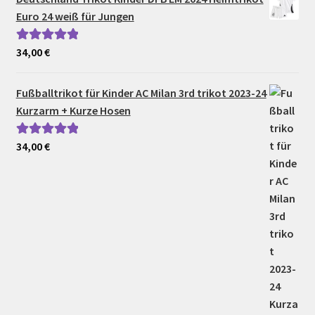
Euro 24 weiß für Jungen
34,00
€
Bewertet mit
5.00
von 5
Fußballtrikot für Kinder AC Milan 3rd trikot 2023-24
Kurzarm + Kurze Hosen
34,00
€
Bewertet mit
5.00
von 5