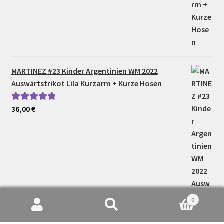
MARTINEZ #23 Kinder Argentinien WM 2022
Auswärtstrikot Lila Kurzarm + Kurze Hosen
36,00
€
Bewertet mit
5.00
von 5
0
Suche
Suchen
nach: