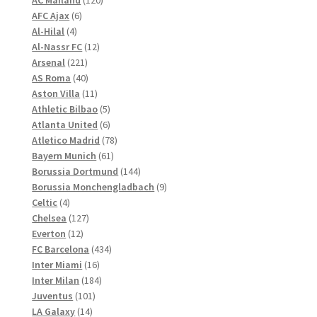
AC Mailand
120
können
6
Produkte
AFC Ajax
6
4
Produkte
auf
Al-Hilal
4
Produkte
12
Al-Nassr FC
12
der
221
Produkte
Arsenal
221
Produktseite
Produkte
40
AS Roma
40
gewählt
Produkte
11
Aston Villa
11
werden
Produkte
5
Athletic Bilbao
5
Produkte
6
Atlanta United
6
Produkte
78
Atletico Madrid
78
61
Produkte
Bayern Munich
61
Produkte
144
Borussia Dortmund
144
Produkte
9
Borussia Monchengladbach
9
4
Produkte
Celtic
4
Produkte
127
Chelsea
127
12
Produkte
Everton
12
Produkte
434
FC Barcelona
434
16
Produkte
Inter Miami
16
Produkte
184
Inter Milan
184
101
Produkte
Juventus
101
14
Produkte
LA Galaxy
14