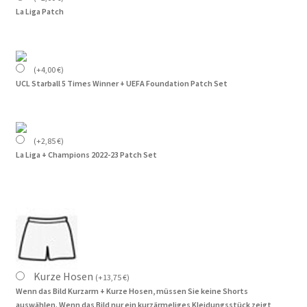
La Liga Patch
(
+
4,00
€
)
UCL Starball 5 Times Winner + UEFA Foundation Patch Set
(
+
2,85
€
)
La Liga + Champions 2022-23 Patch Set
Kurze Hosen
(
+
13,75
€
)
Wenn das Bild Kurzarm + Kurze Hosen, müssen Sie keine Shorts
auswählen. Wenn das Bild nur ein kurzärmeliges Kleidungsstück zeigt