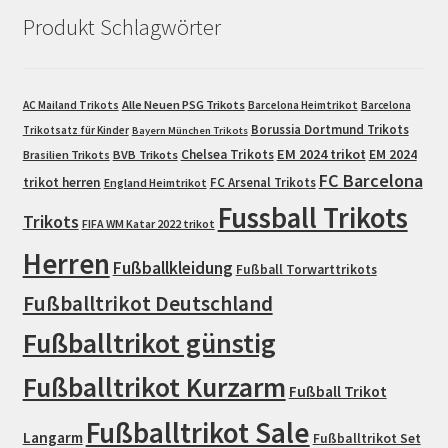
Produkt Schlagwörter
Alle Neuen PSG Trikots
AC Mailand Trikots
Barcelona Heimtrikot
Barcelona
Borussia Dortmund Trikots
Trikotsatz für Kinder
Bayern München Trikots
EM 2024 trikot
Chelsea Trikots
EM 2024
Brasilien Trikots
BVB Trikots
FC Barcelona
trikot herren
FC Arsenal Trikots
England Heimtrikot
Fussball Trikots
Trikots
FIFA WM Katar 2022 trikot
Herren
Fußballkleidung
Fußball Torwarttrikots
Fußballtrikot Deutschland
Fußballtrikot günstig
Fußballtrikot Kurzarm
Fußball Trikot
Fußballtrikot Sale
Langarm
Fußballtrikot Set