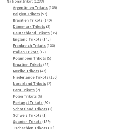
1233
Produkte
Nationaltrikot
1233
Produkte
109
Argentinien Trikots
109
57
Produkte
Belgien Trikots
57
Produkte
140
Brasilien Trikots
140
3
Produkte
Dänemark Trikots
3
Produkte
35
Deutschland Trikots
35
145
Produkte
England Trikots
145
Produkte
100
Frankreich Trikots
100
17
Produkte
Italien Trikots
17
Produkte
5
Kolumbien Trikots
5
28
Produkte
Kroatien Trikots
28
47
Produkte
Mexiko Trikots
47
Produkte
150
Niederlande Trikots
150
2
Produkte
Nordirland Trikots
2
2
Produkte
Peru Trikots
2
Produkte
6
Polen Trikots
6
Produkte
92
Portugal Trikots
92
Produkte
2
Schottland Trikots
2
1
Produkte
Schweiz Trikots
1
Produkt
159
Spanien Trikots
159
Produkte
10
Tschechien Trikots
10