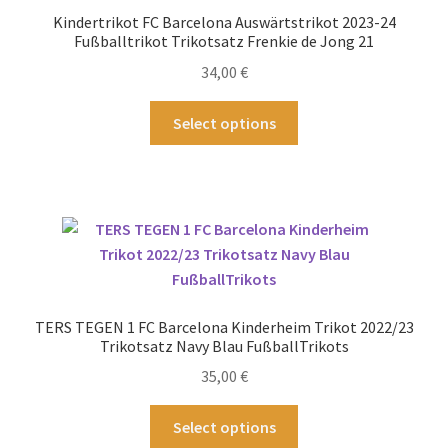
können
Kindertrikot FC Barcelona Auswärtstrikot 2023-24
auf
Fußballtrikot Trikotsatz Frenkie de Jong 21
der
34,00
€
Produktseite
gewählt
Dieses
Select options
werden
Produkt
weist
mehrere
Varianten
auf.
Die
Optionen
können
TERS TEGEN 1 FC Barcelona Kinderheim Trikot 2022/23
auf
Trikotsatz Navy Blau FußballTrikots
der
35,00
€
Produktseite
gewählt
Dieses
Select options
werden
Produkt