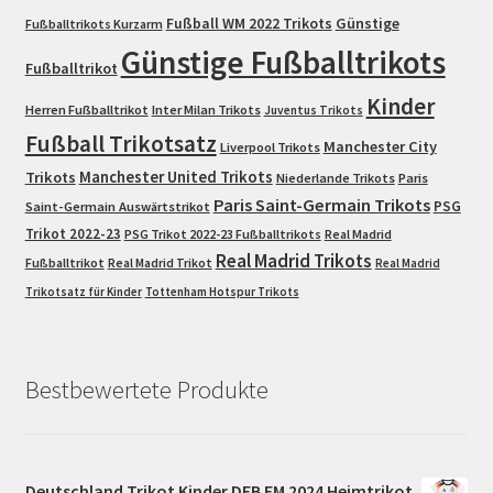
Fußball WM 2022 Trikots
Günstige
Fußballtrikots Kurzarm
Günstige Fußballtrikots
Fußballtrikot
Kinder
Herren Fußballtrikot
Inter Milan Trikots
Juventus Trikots
Fußball Trikotsatz
Manchester City
Liverpool Trikots
Trikots
Manchester United Trikots
Niederlande Trikots
Paris
Paris Saint-Germain Trikots
PSG
Saint-Germain Auswärtstrikot
Trikot 2022-23
PSG Trikot 2022-23 Fußballtrikots
Real Madrid
Real Madrid Trikots
Fußballtrikot
Real Madrid Trikot
Real Madrid
Trikotsatz für Kinder
Tottenham Hotspur Trikots
Bestbewertete Produkte
Deutschland Trikot Kinder DFB EM 2024 Heimtrikot