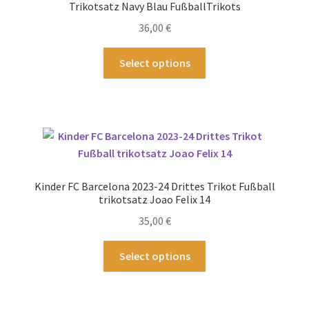
können
Trikotsatz Navy Blau FußballTrikots
auf
36,00
€
der
Produktseite
Dieses
Select options
gewählt
Produkt
werden
weist
mehrere
Varianten
auf.
Die
Optionen
Kinder FC Barcelona 2023-24 Drittes Trikot Fußball
können
trikotsatz Joao Felix 14
auf
35,00
€
der
Produktseite
Dieses
Select options
gewählt
Produkt
werden
weist
mehrere