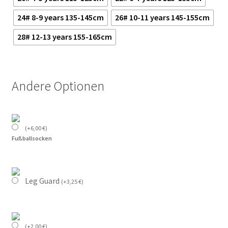
24# 8-9 years 135-145cm
26# 10-11 years 145-155cm
28# 12-13 years 155-165cm
Andere Optionen
(
+
6,00
€
)
Fußballsocken
Leg Guard
(
+
3,25
€
)
(
+
2,00
€
)