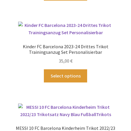
weist
mehrere
Varianten
auf.
Die
Optionen
Kinder FC Barcelona 2023-24 Drittes Trikot
können
Trainingsanzug Set Personalisierbar
auf
35,00
€
der
Produktseite
Dieses
Select options
gewählt
Produkt
werden
weist
mehrere
Varianten
auf.
Die
Optionen
MESSI 10 FC Barcelona Kinderheim Trikot 2022/23