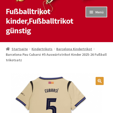
Fußballtrikot
Zur
Zum
Menü
Navigation
Inhalt
kinder,Fußballtrikot
springen
springen
günstig
Start
Startseite
Kindertrikots
Barcelona Kindertrikot
Barcelona Pau Cubarsi #5 Auswärtstrikot Kinder 2025-26 Fußball
Blog
trikotsatz
Kasse
Kontaktiere uns
🔍
Mein Konto
Shop