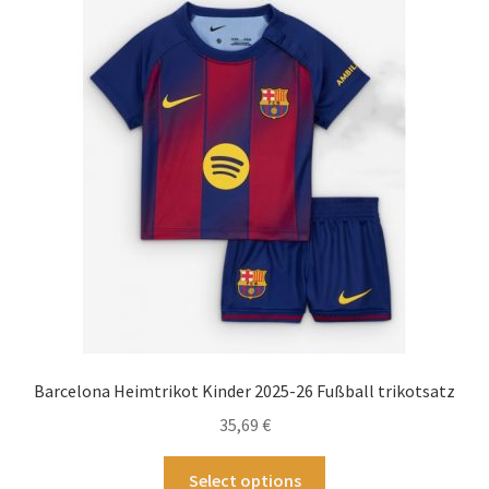
Die
Optionen
können
auf
der
Produktseite
gewählt
werden
Barcelona Heimtrikot Kinder 2025-26 Fußball trikotsatz
35,69
€
Dieses
Select options