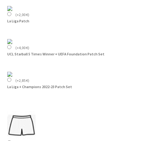
(
+
2,00
€
)
La Liga Patch
(
+
4,00
€
)
UCL Starball 5 Times Winner + UEFA Foundation Patch Set
(
+
2,85
€
)
La Liga + Champions 2022-23 Patch Set