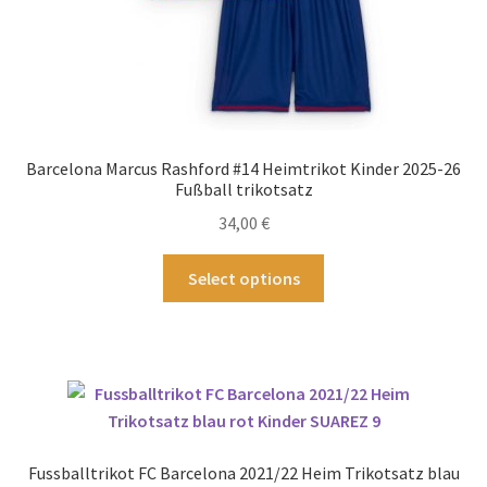
Barcelona Marcus Rashford #14 Heimtrikot Kinder 2025-26
Fußball trikotsatz
34,00
€
Dieses
Select options
Produkt
weist
mehrere
Varianten
auf.
Die
Optionen
Fussballtrikot FC Barcelona 2021/22 Heim Trikotsatz blau
können