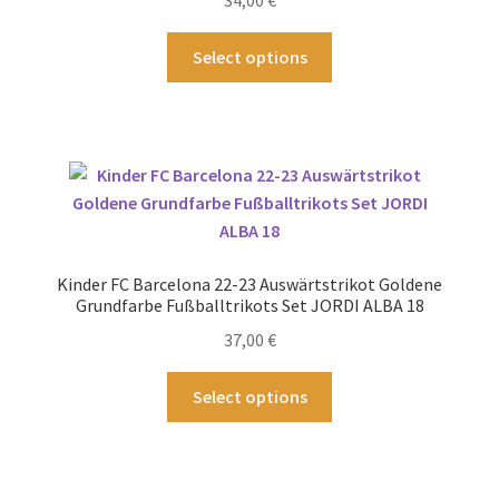
34,00
€
der
Produktseite
Dieses
Select options
gewählt
Produkt
werden
weist
mehrere
Varianten
auf.
Die
Optionen
können
Kinder FC Barcelona 22-23 Auswärtstrikot Goldene
auf
Grundfarbe Fußballtrikots Set JORDI ALBA 18
der
37,00
€
Produktseite
gewählt
Dieses
Select options
werden
Produkt
weist
mehrere
Varianten