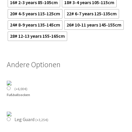
16# 2-3 years 85-105cm
18# 3-4 years 105-115cm
20# 4-5 years 115-125cm
22# 6-7 years 125-135cm
24# 8-9 years 135-145cm
26# 10-11 years 145-155cm
28# 12-13 years 155-165cm
Andere Optionen
(
+
6,00
€
)
Fußballsocken
Leg Guard
(
+
3,25
€
)