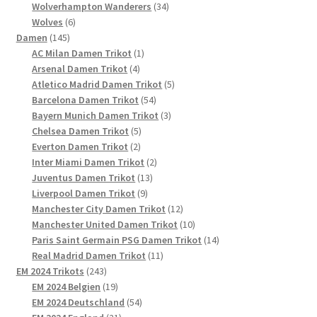
Produkt
34
Wolverhampton Wanderers
34
6
Produkte
Wolves
6
145
Produkte
Damen
145
Produkte
1
AC Milan Damen Trikot
1
4
Produkt
Arsenal Damen Trikot
4
Produkte
5
Atletico Madrid Damen Trikot
5
54
Produkte
Barcelona Damen Trikot
54
Produkte
3
Bayern Munich Damen Trikot
3
5
Produkte
Chelsea Damen Trikot
5
2
Produkte
Everton Damen Trikot
2
Produkte
2
Inter Miami Damen Trikot
2
13
Produkte
Juventus Damen Trikot
13
9
Produkte
Liverpool Damen Trikot
9
Produkte
12
Manchester City Damen Trikot
12
Produkte
10
Manchester United Damen Trikot
10
Produkte
14
Paris Saint Germain PSG Damen Trikot
14
11
Produkte
Real Madrid Damen Trikot
11
243
Produkte
EM 2024 Trikots
243
Produkte
19
EM 2024 Belgien
19
Produkte
54
EM 2024 Deutschland
54