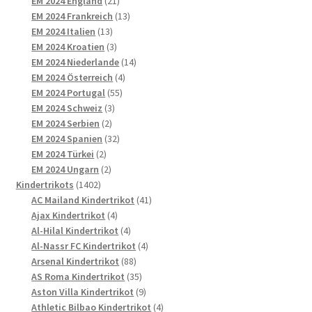
21
Produkte
EM 2024 England
21
Produkte
13
EM 2024 Frankreich
13
13
Produkte
EM 2024 Italien
13
Produkte
3
EM 2024 Kroatien
3
Produkte
14
EM 2024 Niederlande
14
4
Produkte
EM 2024 Österreich
4
55
Produkte
EM 2024 Portugal
55
3
Produkte
EM 2024 Schweiz
3
2
Produkte
EM 2024 Serbien
2
Produkte
32
EM 2024 Spanien
32
2
Produkte
EM 2024 Türkei
2
Produkte
2
EM 2024 Ungarn
2
1402
Produkte
Kindertrikots
1402
Produkte
41
AC Mailand Kindertrikot
41
4
Produkte
Ajax Kindertrikot
4
Produkte
4
Al-Hilal Kindertrikot
4
Produkte
4
Al-Nassr FC Kindertrikot
4
88
Produkte
Arsenal Kindertrikot
88
Produkte
35
AS Roma Kindertrikot
35
Produkte
9
Aston Villa Kindertrikot
9
Produkte
4
Athletic Bilbao Kindertrikot
4