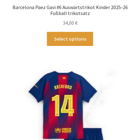
Barcelona Paez Gavi #6 Auswärtstrikot Kinder 2025-26
Fußball trikotsatz
34,00
€
Dieses
Select options
Produkt
weist
mehrere
Varianten
auf.
Die
Optionen
können
auf
der
Produktseite
gewählt
werden