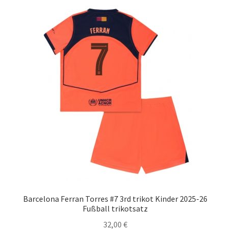
auf.
Die
Optionen
können
auf
der
Produktseite
gewählt
werden
Barcelona Ferran Torres #7 3rd trikot Kinder 2025-26
Fußball trikotsatz
32,00
€