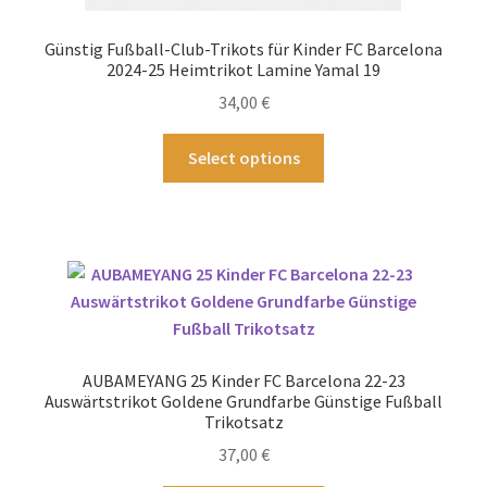
Günstig Fußball-Club-Trikots für Kinder FC Barcelona
2024-25 Heimtrikot Lamine Yamal 19
34,00
€
Dieses
Select options
Produkt
weist
mehrere
Varianten
auf.
Die
Optionen
können
AUBAMEYANG 25 Kinder FC Barcelona 22-23
auf
Auswärtstrikot Goldene Grundfarbe Günstige Fußball
der
Trikotsatz
Produktseite
37,00
€
gewählt