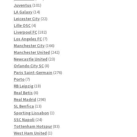
101
Produkte
Juventus
101
14
Produkte
LA Galaxy
14
Produkte
22
Leicester City
22
4
Produkte
Lille OSC
4
Produkte
182
Liverpool FC
182
Produkte
7
Los Angeles FC
7
Produkte
166
Manchester City
166
Produkte
242
Manchester United
242
23
Produkte
Newcastle United
23
8
Produkte
Orlando City SC
8
Produkte
276
Paris Saint-Germain
276
7
Produkte
Porto
7
Produkte
18
RB Leipzig
18
6
Produkte
Real Betis
6
Produkte
298
Real Madrid
298
13
Produkte
SL Benfica
13
Produkte
1
Sporting Lissabon
1
24
Produkt
SSC Napoli
24
Produkte
83
Tottenham Hotspur
83
1
Produkte
West Ham United
1