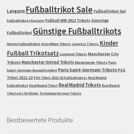
Fußballtrikot Sale
Langarm
Fußballtrikot Set
Fußball WM 2022 Trikots
Günstige
Fußballtrikots Kurzarm
Günstige Fußballtrikots
Fußballtrikot
Kinder
Herren Fußballtrikot
Inter Milan Trikots
Juventus Trikots
Fußball Trikotsatz
Manchester City
Liverpool Trikots
Trikots
Manchester United Trikots
Niederlande Trikots
Paris
Paris Saint-Germain Trikots
PSG
Saint-Germain Auswärtstrikot
Trikot 2022-23
PSG Trikot 2022-23 Fußballtrikots
Real Madrid
Real Madrid Trikots
Fußballtrikot
Real Madrid Trikot
Real Madrid
Trikotsatz für Kinder
Tottenham Hotspur Trikots
Bestbewertete Produkte