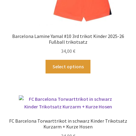
Barcelona Lamine Yamal #10 3rd trikot Kinder 2025-26
Fußball trikotsatz
34,00
€
Dieses
Select options
Produkt
weist
mehrere
Varianten
auf.
Die
Optionen
FC Barcelona Torwarttrikot in schwarz Kinder Trikotsatz
können
Kurzarm + Kurze Hosen
auf