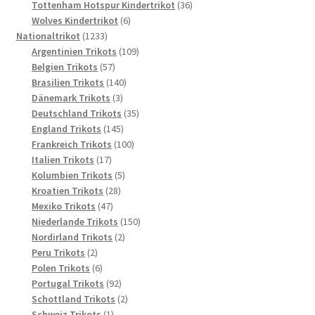
Produkte
36
Tottenham Hotspur Kindertrikot
36
6
Produkte
Wolves Kindertrikot
6
1233
Produkte
Nationaltrikot
1233
Produkte
109
Argentinien Trikots
109
57
Produkte
Belgien Trikots
57
Produkte
140
Brasilien Trikots
140
3
Produkte
Dänemark Trikots
3
Produkte
35
Deutschland Trikots
35
145
Produkte
England Trikots
145
Produkte
100
Frankreich Trikots
100
17
Produkte
Italien Trikots
17
Produkte
5
Kolumbien Trikots
5
28
Produkte
Kroatien Trikots
28
47
Produkte
Mexiko Trikots
47
Produkte
150
Niederlande Trikots
150
2
Produkte
Nordirland Trikots
2
2
Produkte
Peru Trikots
2
Produkte
6
Polen Trikots
6
Produkte
92
Portugal Trikots
92
Produkte
2
Schottland Trikots
2
1
Produkte
Schweiz Trikots
1