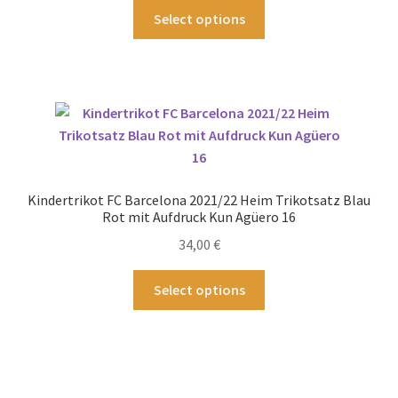
Dieses
werden
Select options
Produkt
weist
mehrere
Varianten
auf.
Die
Optionen
können
Kindertrikot FC Barcelona 2021/22 Heim Trikotsatz Blau
auf
Rot mit Aufdruck Kun Agüero 16
der
34,00
€
Produktseite
gewählt
Dieses
Select options
werden
Produkt
weist
mehrere
Varianten
auf.