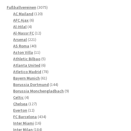
Die
3075
Fußballvereinen
3075
Optionen
120
Produkte
AC Mailand
120
können
6
Produkte
AFC Ajax
6
4
Produkte
auf
Al-Hilal
4
Produkte
12
Al-Nassr FC
12
der
221
Produkte
Arsenal
221
Produktseite
Produkte
40
AS Roma
40
gewählt
Produkte
11
Aston Villa
11
werden
Produkte
5
Athletic Bilbao
5
Produkte
6
Atlanta United
6
Produkte
78
Atletico Madrid
78
61
Produkte
Bayern Munich
61
Produkte
144
Borussia Dortmund
144
Produkte
9
Borussia Monchengladbach
9
4
Produkte
Celtic
4
Produkte
127
Chelsea
127
12
Produkte
Everton
12
Produkte
434
FC Barcelona
434
16
Produkte
Inter Miami
16
Produkte
184
Inter Milan
184