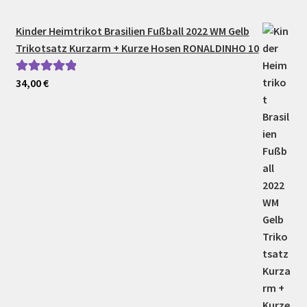
Kinder Heimtrikot Brasilien Fußball 2022 WM Gelb
Trikotsatz Kurzarm + Kurze Hosen RONALDINHO 10
34,00
€
Bewertet mit
5.00
von 5