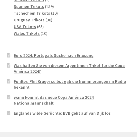
Produkt
159
Spanien Trikots
159
Produkte
10
Tschechien Trikots
10
30
Produkte
Uruguay Trikots
30
65
Produkte
USA Trikots
65
Produkte
10
Wales Trikots
10
Produkte
Euro 2024: Portugals Suche nach Erlösung
Was halten Sie von diesem Argentinien-Trikot für die Copa
América 2024?
Fünfter: Phil Krüger selbst gab die Nominierungen im Radio
bekannt
wann kommt das neue Copa América 2024
Nationalmannschaft
Englands wilde Gerüchte: BVB geht auf van Dijk los