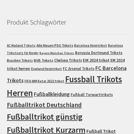
Produkt Schlagwörter
Alle Neuen PSG Trikots
AC Mailand Trikots
Barcelona Heimtrikot
Barcelona
Borussia Dortmund Trikots
Trikotsatz für Kinder
Bayern München Trikots
EM 2024 trikot
Chelsea Trikots
EM 2024
Brasilien Trikots
BVB Trikots
FC Barcelona
trikot herren
FC Arsenal Trikots
England Heimtrikot
Fussball Trikots
Trikots
FIFA WM Katar 2022 trikot
Herren
Fußballkleidung
Fußball Torwarttrikots
Fußballtrikot Deutschland
Fußballtrikot günstig
Fußballtrikot Kurzarm
Fußball Trikot