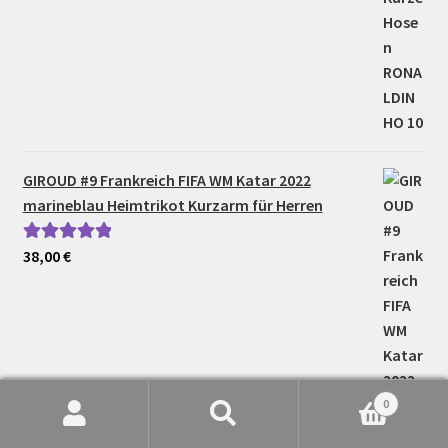
GIROUD #9 Frankreich FIFA WM Katar 2022
marineblau Heimtrikot Kurzarm für Herren
38,00
€
Bewertet mit
5.00
von 5
0
Suche
Suchen