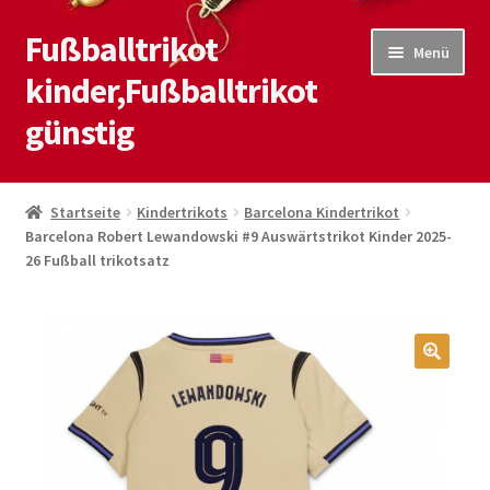
Fußballtrikot
Zur
Zum
Menü
Navigation
Inhalt
kinder,Fußballtrikot
springen
springen
günstig
Start
Startseite
Kindertrikots
Barcelona Kindertrikot
Barcelona Robert Lewandowski #9 Auswärtstrikot Kinder 2025-
Blog
26 Fußball trikotsatz
Kasse
Kontaktiere uns
🔍
Mein Konto
Shop