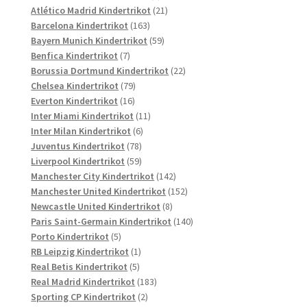
Produkte
21
Atlético Madrid Kindertrikot
21
163
Produkte
Barcelona Kindertrikot
163
Produkte
59
Bayern Munich Kindertrikot
59
7
Produkte
Benfica Kindertrikot
7
Produkte
22
Borussia Dortmund Kindertrikot
22
79
Produkte
Chelsea Kindertrikot
79
16
Produkte
Everton Kindertrikot
16
Produkte
11
Inter Miami Kindertrikot
11
6
Produkte
Inter Milan Kindertrikot
6
78
Produkte
Juventus Kindertrikot
78
Produkte
59
Liverpool Kindertrikot
59
Produkte
142
Manchester City Kindertrikot
142
Produkte
152
Manchester United Kindertrikot
152
8
Produkte
Newcastle United Kindertrikot
8
Produkte
140
Paris Saint-Germain Kindertrikot
140
5
Produkte
Porto Kindertrikot
5
Produkte
1
RB Leipzig Kindertrikot
1
5
Produkt
Real Betis Kindertrikot
5
Produkte
183
Real Madrid Kindertrikot
183
2
Produkte
Sporting CP Kindertrikot
2