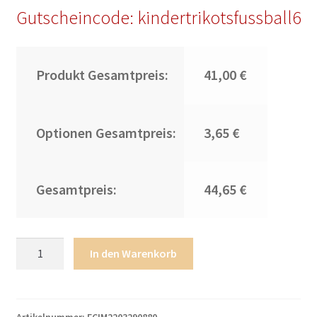
Gutscheincode: kindertrikotsfussball6
Produkt Gesamtpreis:
41,00 €
Optionen Gesamtpreis:
3,65 €
Gesamtpreis:
44,65 €
Billige
In den Warenkorb
Fussballtrikots
Inter
Mailand
22-