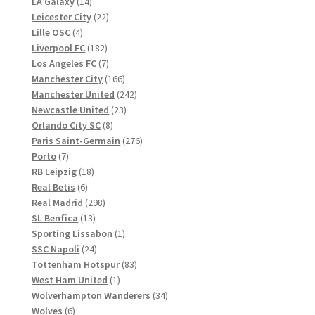
14
Produkte
LA Galaxy
14
Produkte
22
Leicester City
22
4
Produkte
Lille OSC
4
Produkte
182
Liverpool FC
182
Produkte
7
Los Angeles FC
7
Produkte
166
Manchester City
166
Produkte
242
Manchester United
242
23
Produkte
Newcastle United
23
8
Produkte
Orlando City SC
8
Produkte
276
Paris Saint-Germain
276
7
Produkte
Porto
7
Produkte
18
RB Leipzig
18
6
Produkte
Real Betis
6
Produkte
298
Real Madrid
298
13
Produkte
SL Benfica
13
Produkte
1
Sporting Lissabon
1
24
Produkt
SSC Napoli
24
Produkte
83
Tottenham Hotspur
83
1
Produkte
West Ham United
1
Produkt
34
Wolverhampton Wanderers
34
6
Produkte
Wolves
6