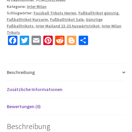
Artikelnummer:
FCIM2203290880
Kategorie:
Inter Milan
23
Schlagwörter:
Fussball Trikots Herren
,
Fußballtrikot günstig
,
Auswärtstrikot
Fußballtrikot Kurzarm
,
Fußballtrikot Sale
,
Günstige
Weiß
Fußballtrikots
,
Inter Mailand 22-23 Auswärtstrikot
,
Inter Milan
für
Trikots
Herren
Fa
T
E
Pi
R
Bl
T
Kurzarm
ce
wi
m
nt
e
o
ei
+
b
tt
ail
er
d
g
le
Kurze
o
er
es
di
g
n
Hosen
Beschreibung
Menge
o
t
t
er
k
Zusätzliche Informationen
Bewertungen (0)
Beschreibung