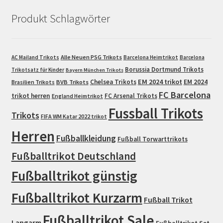
Produkt Schlagwörter
Alle Neuen PSG Trikots
AC Mailand Trikots
Barcelona Heimtrikot
Barcelona
Borussia Dortmund Trikots
Trikotsatz für Kinder
Bayern München Trikots
EM 2024 trikot
Chelsea Trikots
EM 2024
Brasilien Trikots
BVB Trikots
FC Barcelona
trikot herren
FC Arsenal Trikots
England Heimtrikot
Fussball Trikots
Trikots
FIFA WM Katar 2022 trikot
Herren
Fußballkleidung
Fußball Torwarttrikots
Fußballtrikot Deutschland
Fußballtrikot günstig
Fußballtrikot Kurzarm
Fußball Trikot
Fußballtrikot Sale
Langarm