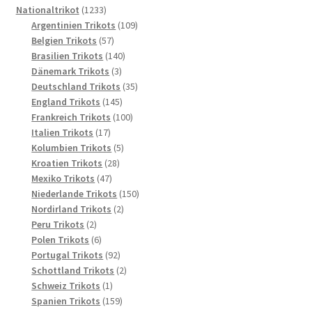
1233
Produkte
Nationaltrikot
1233
Produkte
109
Argentinien Trikots
109
57
Produkte
Belgien Trikots
57
Produkte
140
Brasilien Trikots
140
3
Produkte
Dänemark Trikots
3
Produkte
35
Deutschland Trikots
35
145
Produkte
England Trikots
145
Produkte
100
Frankreich Trikots
100
17
Produkte
Italien Trikots
17
Produkte
5
Kolumbien Trikots
5
28
Produkte
Kroatien Trikots
28
47
Produkte
Mexiko Trikots
47
Produkte
150
Niederlande Trikots
150
2
Produkte
Nordirland Trikots
2
2
Produkte
Peru Trikots
2
Produkte
6
Polen Trikots
6
Produkte
92
Portugal Trikots
92
Produkte
2
Schottland Trikots
2
1
Produkte
Schweiz Trikots
1
Produkt
159
Spanien Trikots
159