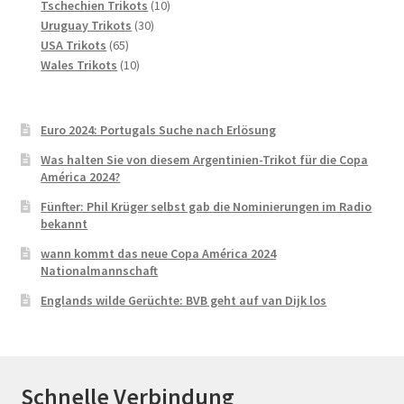
Produkte
10
Tschechien Trikots
10
30
Produkte
Uruguay Trikots
30
65
Produkte
USA Trikots
65
Produkte
10
Wales Trikots
10
Produkte
Euro 2024: Portugals Suche nach Erlösung
Was halten Sie von diesem Argentinien-Trikot für die Copa
América 2024?
Fünfter: Phil Krüger selbst gab die Nominierungen im Radio
bekannt
wann kommt das neue Copa América 2024
Nationalmannschaft
Englands wilde Gerüchte: BVB geht auf van Dijk los
Schnelle Verbindung