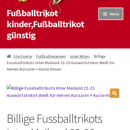
Fußballtrikot
Zur
Zum
Menü
Navigation
Inhalt
kinder,Fußballtrikot
springen
springen
günstig
Start
Startseite
Fußballvereinen
Inter Milan
Billige
Fussballtrikots Inter Mailand 22-23 Auswärtstrikot Weiß für
Blog
Herren Kurzarm + Kurze Hosen
Kasse
Kontaktiere uns
🔍
Mein Konto
Billige Fussballtrikots
Shop