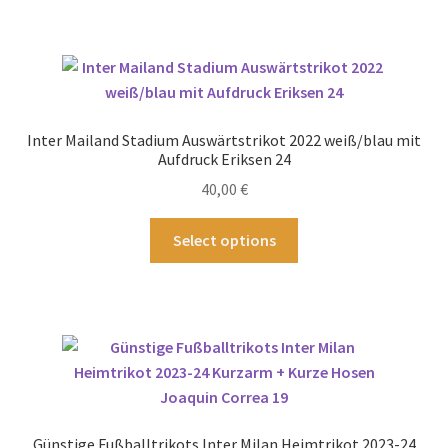
mehrere
Varianten
auf.
Die
Optionen
Inter Mailand Stadium Auswärtstrikot 2022 weiß/blau mit
können
Aufdruck Eriksen 24
auf
40,00
€
der
Produktseite
Dieses
Select options
gewählt
Produkt
werden
weist
mehrere
Varianten
auf.
Die
Optionen
können
Günstige Fußballtrikots Inter Milan Heimtrikot 2023-24