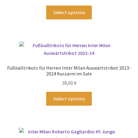
Produktseite
Dieses
Select options
gewählt
Produkt
werden
weist
mehrere
Varianten
auf.
Die
Optionen
Fußballtrikots für Herren Inter Milan Auswärtstrikot 2023-
können
2024 Kurzarm im Sale
auf
38,00
€
der
Produktseite
Dieses
Select options
gewählt
Produkt
werden
weist
mehrere
Varianten
auf.