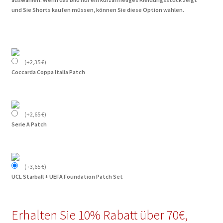
und Sie Shorts kaufen müssen, können Sie diese Option wählen.
(
+
2,35
€
)
Coccarda Coppa Italia Patch
(
+
2,65
€
)
Serie A Patch
(
+
3,65
€
)
UCL Starball + UEFA Foundation Patch Set
Erhalten Sie 10% Rabatt über 70€,