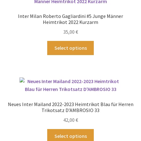
Die
Optionen
Inter Milan Roberto Gagliardini #5 Junge Männer
können
Heimtrikot 2022 Kurzarm
auf
35,00
€
der
Produktseite
Dieses
Select options
gewählt
Produkt
werden
weist
mehrere
Varianten
auf.
Die
Optionen
Neues Inter Mailand 2022-2023 Heimtrikot Blau für Herren
können
Trikotsatz D’AMBROSIO 33
auf
42,00
€
der
Produktseite
Dieses
Select options
gewählt
Produkt