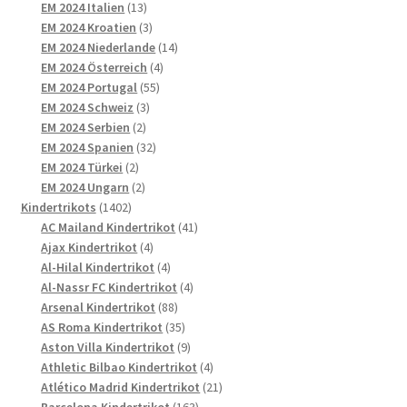
13
Produkte
EM 2024 Italien
13
Produkte
3
EM 2024 Kroatien
3
Produkte
14
EM 2024 Niederlande
14
4
Produkte
EM 2024 Österreich
4
55
Produkte
EM 2024 Portugal
55
3
Produkte
EM 2024 Schweiz
3
2
Produkte
EM 2024 Serbien
2
Produkte
32
EM 2024 Spanien
32
2
Produkte
EM 2024 Türkei
2
Produkte
2
EM 2024 Ungarn
2
1402
Produkte
Kindertrikots
1402
Produkte
41
AC Mailand Kindertrikot
41
4
Produkte
Ajax Kindertrikot
4
Produkte
4
Al-Hilal Kindertrikot
4
Produkte
4
Al-Nassr FC Kindertrikot
4
88
Produkte
Arsenal Kindertrikot
88
Produkte
35
AS Roma Kindertrikot
35
Produkte
9
Aston Villa Kindertrikot
9
Produkte
4
Athletic Bilbao Kindertrikot
4
Produkte
21
Atlético Madrid Kindertrikot
21
163
Produkte
Barcelona Kindertrikot
163