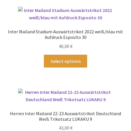
Varianten
auf.
Die
Optionen
Inter Mailand Stadium Auswärtstrikot 2022 weiß/blau mit
können
Aufdruck Esposito 30
auf
40,00
€
der
Produktseite
Dieses
Select options
gewählt
Produkt
werden
weist
mehrere
Varianten
auf.
Die
Optionen
Herren Inter Mailand 22-23 Auswärtstrikot Deutschland
können
Weiß Trikotsatz LUKAKU 9
auf
43,00
€
der