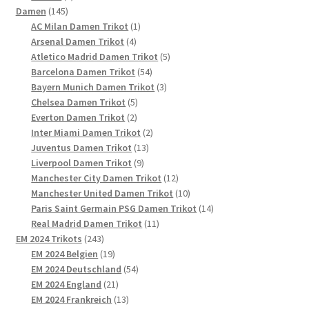
145
Produkte
Damen
145
Produkte
1
AC Milan Damen Trikot
1
4
Produkt
Arsenal Damen Trikot
4
Produkte
5
Atletico Madrid Damen Trikot
5
54
Produkte
Barcelona Damen Trikot
54
Produkte
3
Bayern Munich Damen Trikot
3
5
Produkte
Chelsea Damen Trikot
5
2
Produkte
Everton Damen Trikot
2
Produkte
2
Inter Miami Damen Trikot
2
13
Produkte
Juventus Damen Trikot
13
9
Produkte
Liverpool Damen Trikot
9
Produkte
12
Manchester City Damen Trikot
12
Produkte
10
Manchester United Damen Trikot
10
Produkte
14
Paris Saint Germain PSG Damen Trikot
14
11
Produkte
Real Madrid Damen Trikot
11
243
Produkte
EM 2024 Trikots
243
Produkte
19
EM 2024 Belgien
19
Produkte
54
EM 2024 Deutschland
54
21
Produkte
EM 2024 England
21
Produkte
13
EM 2024 Frankreich
13