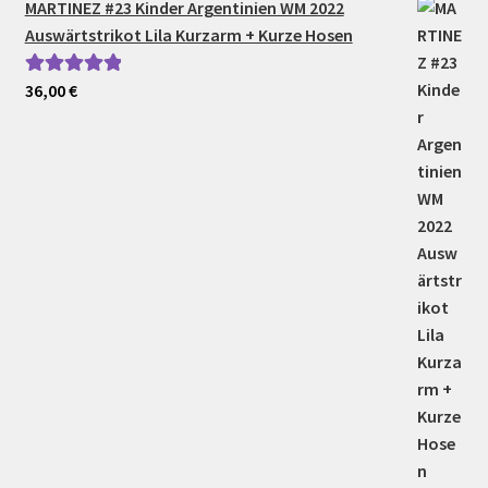
MARTINEZ #23 Kinder Argentinien WM 2022
Auswärtstrikot Lila Kurzarm + Kurze Hosen
36,00
€
Bewertet mit
5.00
von 5