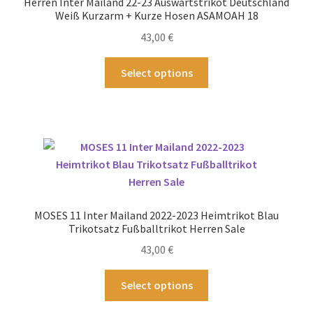
Herren Inter Mailand 22-23 Auswärtstrikot Deutschland
auf
Weiß Kurzarm + Kurze Hosen ASAMOAH 18
der
43,00
€
Produktseite
gewählt
Dieses
Select options
werden
Produkt
weist
mehrere
Varianten
auf.
Die
Optionen
können
MOSES 11 Inter Mailand 2022-2023 Heimtrikot Blau
auf
Trikotsatz Fußballtrikot Herren Sale
der
43,00
€
Produktseite
gewählt
Dieses
Select options
werden
Produkt
weist