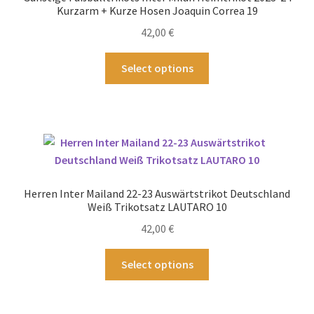
auf
Kurzarm + Kurze Hosen Joaquin Correa 19
der
42,00
€
Produktseite
gewählt
Dieses
Select options
werden
Produkt
weist
mehrere
Varianten
auf.
Die
Optionen
Herren Inter Mailand 22-23 Auswärtstrikot Deutschland
können
Weiß Trikotsatz LAUTARO 10
auf
42,00
€
der
Produktseite
Dieses
Select options
gewählt
Produkt
werden
weist
mehrere