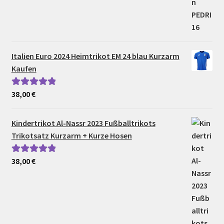
Italien Euro 2024 Heimtrikot EM 24 blau Kurzarm
Kaufen
38,00
€
Bewertet mit
5.00
von 5
Kindertrikot Al-Nassr 2023 Fußballtrikots
Trikotsatz Kurzarm + Kurze Hosen
38,00
€
Bewertet mit
5.00
von 5