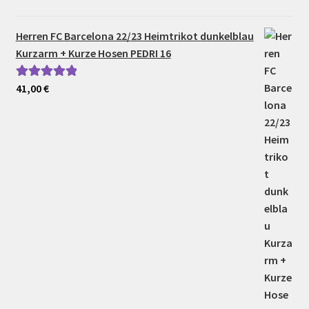
Herren FC Barcelona 22/23 Heimtrikot dunkelblau
Kurzarm + Kurze Hosen PEDRI 16
41,00
€
Bewertet mit
5.00
von 5