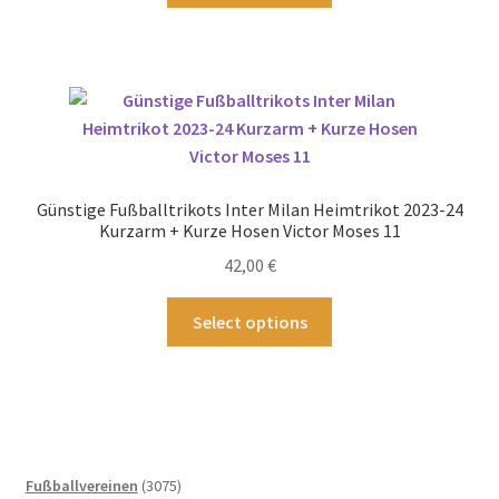
werden
weist
mehrere
Varianten
auf.
Die
Optionen
können
Günstige Fußballtrikots Inter Milan Heimtrikot 2023-24
auf
Kurzarm + Kurze Hosen Victor Moses 11
der
42,00
€
Produktseite
gewählt
Dieses
Select options
werden
Produkt
weist
mehrere
Varianten
auf.
Die
3075
Fußballvereinen
3075