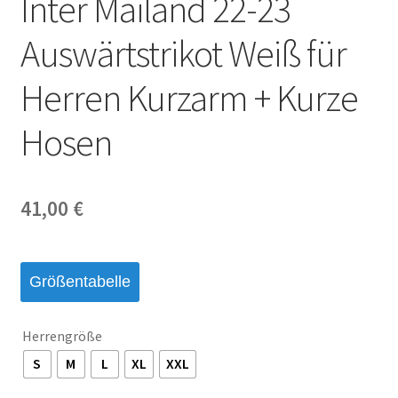
Inter Mailand 22-23
Startseite – English
Auswärtstrikot Weiß für
Warenkorb
Herren Kurzarm + Kurze
Hosen
41,00
€
Größentabelle
Herrengröße
S
M
L
XL
XXL