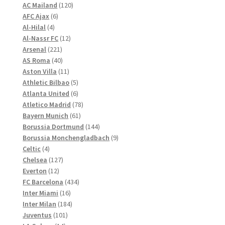
Optionen
120
Produkte
AC Mailand
120
können
6
Produkte
AFC Ajax
6
4
Produkte
auf
Al-Hilal
4
Produkte
12
Al-Nassr FC
12
der
221
Produkte
Arsenal
221
Produktseite
Produkte
40
AS Roma
40
gewählt
Produkte
11
Aston Villa
11
werden
Produkte
5
Athletic Bilbao
5
Produkte
6
Atlanta United
6
Produkte
78
Atletico Madrid
78
61
Produkte
Bayern Munich
61
Produkte
144
Borussia Dortmund
144
Produkte
9
Borussia Monchengladbach
9
4
Produkte
Celtic
4
Produkte
127
Chelsea
127
12
Produkte
Everton
12
Produkte
434
FC Barcelona
434
16
Produkte
Inter Miami
16
Produkte
184
Inter Milan
184
101
Produkte
Juventus
101