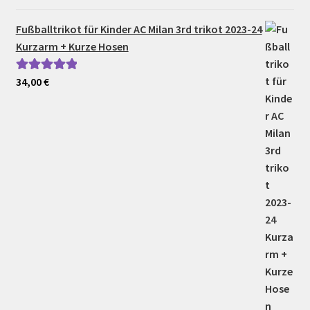
Fußballtrikot für Kinder AC Milan 3rd trikot 2023-24
Kurzarm + Kurze Hosen
34,00
€
Bewertet mit
5.00
von 5