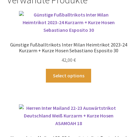
Verwandte Produkte
Günstige Fußballtrikots Inter Milan Heimtrikot 2023-24
Kurzarm + Kurze Hosen Sebastiano Esposito 30
42,00
€
Dieses
Select options
Produkt
weist
mehrere
Varianten
auf.
Die
Optionen
können