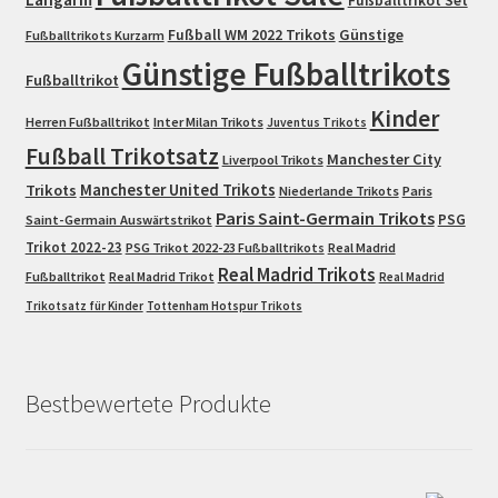
Fußballtrikot Set
Fußball WM 2022 Trikots
Günstige
Fußballtrikots Kurzarm
Günstige Fußballtrikots
Fußballtrikot
Kinder
Herren Fußballtrikot
Inter Milan Trikots
Juventus Trikots
Fußball Trikotsatz
Manchester City
Liverpool Trikots
Trikots
Manchester United Trikots
Niederlande Trikots
Paris
Paris Saint-Germain Trikots
PSG
Saint-Germain Auswärtstrikot
Trikot 2022-23
PSG Trikot 2022-23 Fußballtrikots
Real Madrid
Real Madrid Trikots
Fußballtrikot
Real Madrid Trikot
Real Madrid
Trikotsatz für Kinder
Tottenham Hotspur Trikots
Bestbewertete Produkte