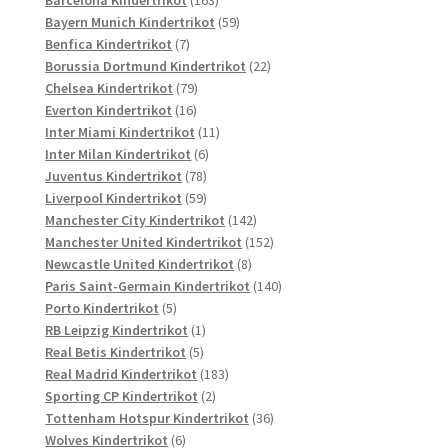
Produkte
59
Bayern Munich Kindertrikot
59
7
Produkte
Benfica Kindertrikot
7
Produkte
22
Borussia Dortmund Kindertrikot
22
79
Produkte
Chelsea Kindertrikot
79
16
Produkte
Everton Kindertrikot
16
Produkte
11
Inter Miami Kindertrikot
11
6
Produkte
Inter Milan Kindertrikot
6
78
Produkte
Juventus Kindertrikot
78
Produkte
59
Liverpool Kindertrikot
59
Produkte
142
Manchester City Kindertrikot
142
Produkte
152
Manchester United Kindertrikot
152
8
Produkte
Newcastle United Kindertrikot
8
Produkte
140
Paris Saint-Germain Kindertrikot
140
5
Produkte
Porto Kindertrikot
5
Produkte
1
RB Leipzig Kindertrikot
1
5
Produkt
Real Betis Kindertrikot
5
Produkte
183
Real Madrid Kindertrikot
183
2
Produkte
Sporting CP Kindertrikot
2
Produkte
36
Tottenham Hotspur Kindertrikot
36
6
Produkte
Wolves Kindertrikot
6