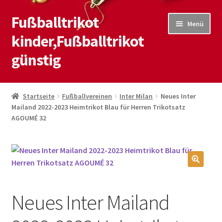
Fußballtrikot
Zur
Zum
Menü
Navigation
Inhalt
kinder,Fußballtrikot
springen
springen
günstig
Start
Startseite
Fußballvereinen
Inter Milan
Neues Inter
Mailand 2022-2023 Heimtrikot Blau für Herren Trikotsatz
Blog
AGOUMÉ 32
Kasse
Kontaktiere uns
🔍
Mein Konto
Neues Inter Mailand
Shop