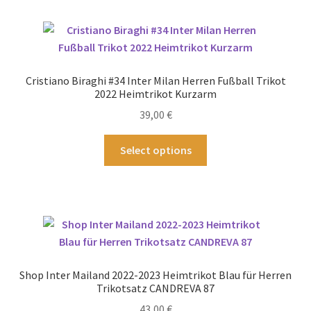
mehrere
Varianten
auf.
Die
Optionen
Cristiano Biraghi #34 Inter Milan Herren Fußball Trikot
können
2022 Heimtrikot Kurzarm
auf
39,00
€
der
Produktseite
Dieses
Select options
gewählt
Produkt
werden
weist
mehrere
Varianten
auf.
Die
Optionen
Shop Inter Mailand 2022-2023 Heimtrikot Blau für Herren
können
Trikotsatz CANDREVA 87
auf
43,00
€