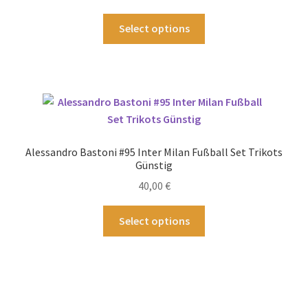
Produktseite
gewählt
Dieses
Select options
werden
Produkt
weist
mehrere
Varianten
auf.
Die
Optionen
Alessandro Bastoni #95 Inter Milan Fußball Set Trikots
können
Günstig
auf
40,00
€
der
Produktseite
Dieses
Select options
gewählt
Produkt
werden
weist
mehrere
Varianten
auf.