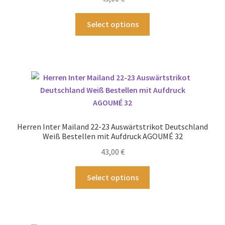
der
Produktseite
Dieses
Select options
gewählt
Produkt
werden
weist
mehrere
Varianten
auf.
Die
Optionen
können
Herren Inter Mailand 22-23 Auswärtstrikot Deutschland
auf
Weiß Bestellen mit Aufdruck AGOUMÉ 32
der
43,00
€
Produktseite
gewählt
Dieses
Select options
werden
Produkt
weist
mehrere
Varianten