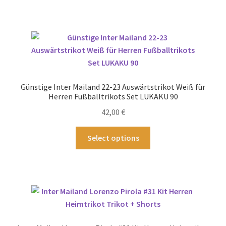
werden
weist
mehrere
Varianten
auf.
Die
Optionen
können
Günstige Inter Mailand 22-23 Auswärtstrikot Weiß für
auf
Herren Fußballtrikots Set LUKAKU 90
der
42,00
€
Produktseite
gewählt
Dieses
Select options
werden
Produkt
weist
mehrere
Varianten
auf.
Die
Optionen