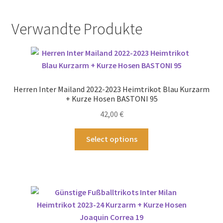
Verwandte Produkte
Herren Inter Mailand 2022-2023 Heimtrikot Blau Kurzarm
+ Kurze Hosen BASTONI 95
42,00
€
Dieses
Select options
Produkt
weist
mehrere
Varianten
auf.
Die
Optionen