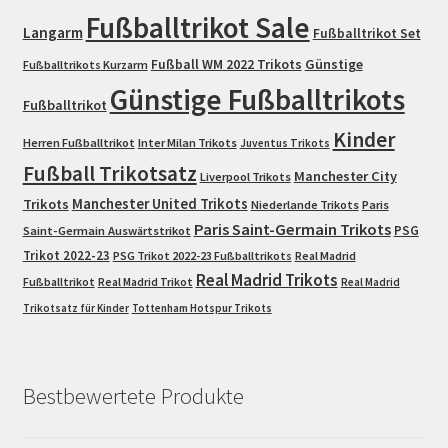
Fußballtrikot Sale
Langarm
Fußballtrikot Set
Fußball WM 2022 Trikots
Günstige
Fußballtrikots Kurzarm
Günstige Fußballtrikots
Fußballtrikot
Kinder
Herren Fußballtrikot
Inter Milan Trikots
Juventus Trikots
Fußball Trikotsatz
Manchester City
Liverpool Trikots
Trikots
Manchester United Trikots
Niederlande Trikots
Paris
Paris Saint-Germain Trikots
PSG
Saint-Germain Auswärtstrikot
Trikot 2022-23
PSG Trikot 2022-23 Fußballtrikots
Real Madrid
Real Madrid Trikots
Fußballtrikot
Real Madrid Trikot
Real Madrid
Trikotsatz für Kinder
Tottenham Hotspur Trikots
Bestbewertete Produkte