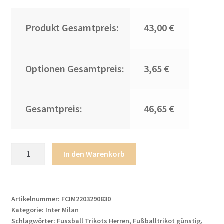
Produkt Gesamtpreis:
43,00 €
Optionen Gesamtpreis:
3,65 €
Gesamtpreis:
46,65 €
Neues
In den Warenkorb
Inter
Mailand
2022-
2023
Artikelnummer:
FCIM2203290830
Kategorie:
Inter Milan
Heimtrikot
Schlagwörter:
Fussball Trikots Herren
,
Fußballtrikot günstig
,
Blau