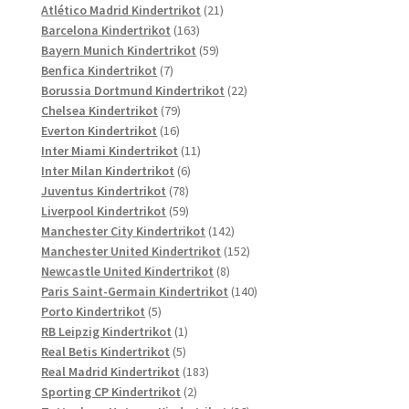
Produkte
21
Atlético Madrid Kindertrikot
21
163
Produkte
Barcelona Kindertrikot
163
Produkte
59
Bayern Munich Kindertrikot
59
7
Produkte
Benfica Kindertrikot
7
Produkte
22
Borussia Dortmund Kindertrikot
22
79
Produkte
Chelsea Kindertrikot
79
16
Produkte
Everton Kindertrikot
16
Produkte
11
Inter Miami Kindertrikot
11
6
Produkte
Inter Milan Kindertrikot
6
78
Produkte
Juventus Kindertrikot
78
Produkte
59
Liverpool Kindertrikot
59
Produkte
142
Manchester City Kindertrikot
142
Produkte
152
Manchester United Kindertrikot
152
8
Produkte
Newcastle United Kindertrikot
8
Produkte
140
Paris Saint-Germain Kindertrikot
140
5
Produkte
Porto Kindertrikot
5
Produkte
1
RB Leipzig Kindertrikot
1
5
Produkt
Real Betis Kindertrikot
5
Produkte
183
Real Madrid Kindertrikot
183
2
Produkte
Sporting CP Kindertrikot
2