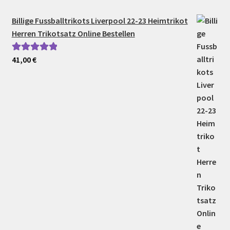
Billige Fussballtrikots Liverpool 22-23 Heimtrikot
Herren Trikotsatz Online Bestellen
41,00
€
Bewertet mit
5.00
von 5