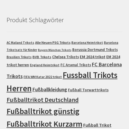
Produkt Schlagwörter
Alle Neuen PSG Trikots
AC Mailand Trikots
Barcelona Heimtrikot
Barcelona
Borussia Dortmund Trikots
Trikotsatz für Kinder
Bayern München Trikots
EM 2024 trikot
Chelsea Trikots
EM 2024
Brasilien Trikots
BVB Trikots
FC Barcelona
trikot herren
FC Arsenal Trikots
England Heimtrikot
Fussball Trikots
Trikots
FIFA WM Katar 2022 trikot
Herren
Fußballkleidung
Fußball Torwarttrikots
Fußballtrikot Deutschland
Fußballtrikot günstig
Fußballtrikot Kurzarm
Fußball Trikot