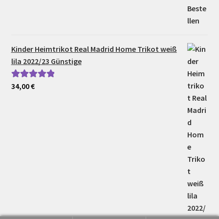
Kinder Heimtrikot Real Madrid Home Trikot weiß
lila 2022/23 Günstige
34,00
€
Bewertet mit
5.00
von 5