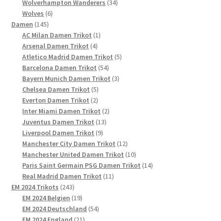
Produkt
34
Wolverhampton Wanderers
34
6
Produkte
Wolves
6
145
Produkte
Damen
145
Produkte
1
AC Milan Damen Trikot
1
4
Produkt
Arsenal Damen Trikot
4
Produkte
5
Atletico Madrid Damen Trikot
5
54
Produkte
Barcelona Damen Trikot
54
Produkte
3
Bayern Munich Damen Trikot
3
5
Produkte
Chelsea Damen Trikot
5
2
Produkte
Everton Damen Trikot
2
Produkte
2
Inter Miami Damen Trikot
2
13
Produkte
Juventus Damen Trikot
13
9
Produkte
Liverpool Damen Trikot
9
Produkte
12
Manchester City Damen Trikot
12
Produkte
10
Manchester United Damen Trikot
10
Produkte
14
Paris Saint Germain PSG Damen Trikot
14
11
Produkte
Real Madrid Damen Trikot
11
243
Produkte
EM 2024 Trikots
243
Produkte
19
EM 2024 Belgien
19
Produkte
54
EM 2024 Deutschland
54
21
Produkte
EM 2024 England
21