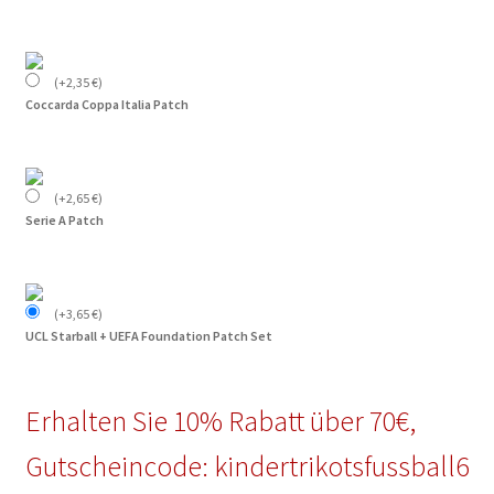
(
+
2,35
€
)
Coccarda Coppa Italia Patch
(
+
2,65
€
)
Serie A Patch
(
+
3,65
€
)
UCL Starball + UEFA Foundation Patch Set
Erhalten Sie 10% Rabatt über 70€,
Gutscheincode: kindertrikotsfussball6