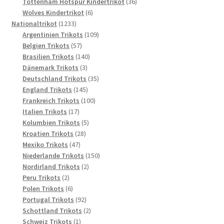
Produkte
36
Tottenham Hotspur Kindertrikot
36
6
Produkte
Wolves Kindertrikot
6
1233
Produkte
Nationaltrikot
1233
Produkte
109
Argentinien Trikots
109
57
Produkte
Belgien Trikots
57
Produkte
140
Brasilien Trikots
140
3
Produkte
Dänemark Trikots
3
Produkte
35
Deutschland Trikots
35
145
Produkte
England Trikots
145
Produkte
100
Frankreich Trikots
100
17
Produkte
Italien Trikots
17
Produkte
5
Kolumbien Trikots
5
28
Produkte
Kroatien Trikots
28
47
Produkte
Mexiko Trikots
47
Produkte
150
Niederlande Trikots
150
2
Produkte
Nordirland Trikots
2
2
Produkte
Peru Trikots
2
Produkte
6
Polen Trikots
6
Produkte
92
Portugal Trikots
92
Produkte
2
Schottland Trikots
2
1
Produkte
Schweiz Trikots
1