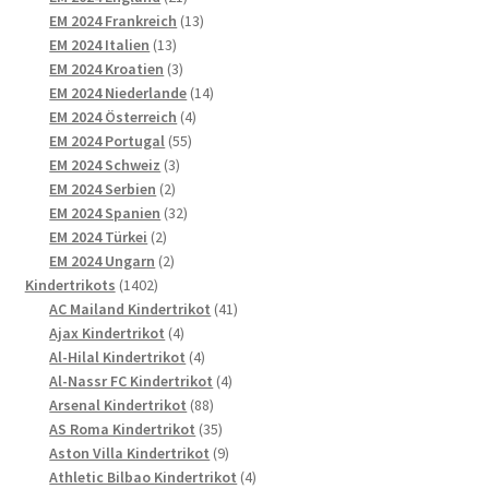
Produkte
13
EM 2024 Frankreich
13
13
Produkte
EM 2024 Italien
13
Produkte
3
EM 2024 Kroatien
3
Produkte
14
EM 2024 Niederlande
14
4
Produkte
EM 2024 Österreich
4
55
Produkte
EM 2024 Portugal
55
3
Produkte
EM 2024 Schweiz
3
2
Produkte
EM 2024 Serbien
2
Produkte
32
EM 2024 Spanien
32
2
Produkte
EM 2024 Türkei
2
Produkte
2
EM 2024 Ungarn
2
1402
Produkte
Kindertrikots
1402
Produkte
41
AC Mailand Kindertrikot
41
4
Produkte
Ajax Kindertrikot
4
Produkte
4
Al-Hilal Kindertrikot
4
Produkte
4
Al-Nassr FC Kindertrikot
4
88
Produkte
Arsenal Kindertrikot
88
Produkte
35
AS Roma Kindertrikot
35
Produkte
9
Aston Villa Kindertrikot
9
Produkte
4
Athletic Bilbao Kindertrikot
4