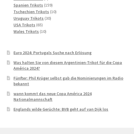
Produkt
159
Spanien Trikots
159
Produkte
10
Tschechien Trikots
10
30
Produkte
Uruguay Trikots
30
65
Produkte
USA Trikots
65
Produkte
10
Wales Trikots
10
Produkte
Euro 2024: Portugals Suche nach Erlösung
Was halten Sie von diesem Argentinien-Trikot für die Copa
América 2024?
Fünfter: Phil Krüger selbst gab die Nominierungen im Radio
bekannt
wann kommt das neue Copa América 2024
Nationalmannschaft
Englands wilde Gerüchte: BVB geht auf van Dijk los