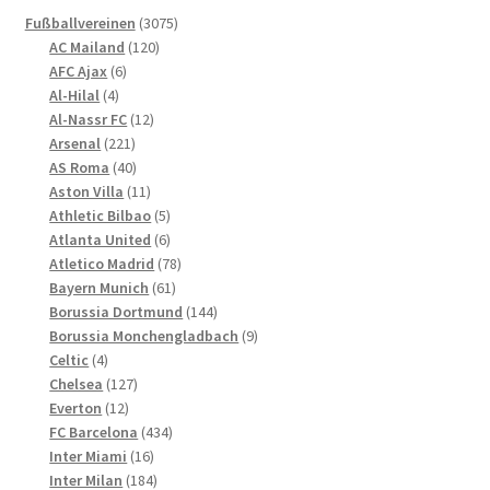
Die
3075
Fußballvereinen
3075
Optionen
120
Produkte
AC Mailand
120
können
6
Produkte
AFC Ajax
6
4
Produkte
auf
Al-Hilal
4
Produkte
12
Al-Nassr FC
12
der
221
Produkte
Arsenal
221
Produktseite
Produkte
40
AS Roma
40
gewählt
Produkte
11
Aston Villa
11
werden
Produkte
5
Athletic Bilbao
5
Produkte
6
Atlanta United
6
Produkte
78
Atletico Madrid
78
61
Produkte
Bayern Munich
61
Produkte
144
Borussia Dortmund
144
Produkte
9
Borussia Monchengladbach
9
4
Produkte
Celtic
4
Produkte
127
Chelsea
127
12
Produkte
Everton
12
Produkte
434
FC Barcelona
434
16
Produkte
Inter Miami
16
Produkte
184
Inter Milan
184