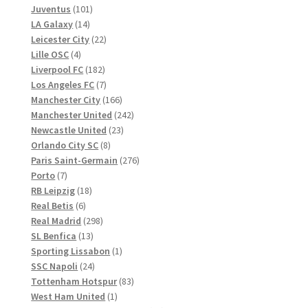
101
Produkte
Juventus
101
14
Produkte
LA Galaxy
14
Produkte
22
Leicester City
22
4
Produkte
Lille OSC
4
Produkte
182
Liverpool FC
182
Produkte
7
Los Angeles FC
7
Produkte
166
Manchester City
166
Produkte
242
Manchester United
242
23
Produkte
Newcastle United
23
8
Produkte
Orlando City SC
8
Produkte
276
Paris Saint-Germain
276
7
Produkte
Porto
7
Produkte
18
RB Leipzig
18
6
Produkte
Real Betis
6
Produkte
298
Real Madrid
298
13
Produkte
SL Benfica
13
Produkte
1
Sporting Lissabon
1
24
Produkt
SSC Napoli
24
Produkte
83
Tottenham Hotspur
83
1
Produkte
West Ham United
1