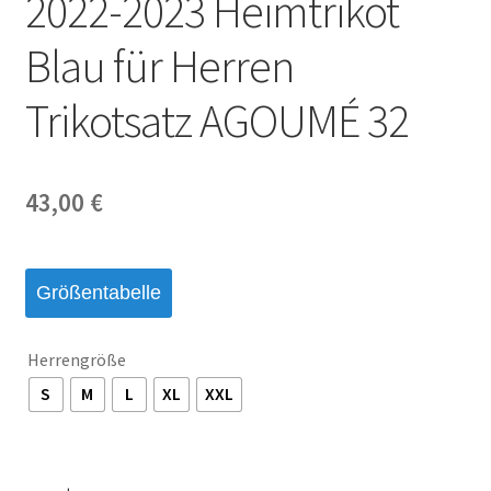
2022-2023 Heimtrikot
Startseite – English
Blau für Herren
Warenkorb
Trikotsatz AGOUMÉ 32
43,00
€
Größentabelle
Herrengröße
S
M
L
XL
XXL