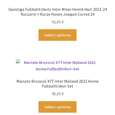
können
Günstige Fußballtrikots Inter Milan Heimtrikot 2023-24
auf
Kurzarm + Kurze Hosen Joaquin Correa 19
der
42,00
€
Produktseite
gewählt
Dieses
Select options
werden
Produkt
weist
mehrere
Varianten
auf.
Die
Optionen
Marcelo Brozović #77 Inter Mailand 2022 Home
können
Fußballtrikot-Set
auf
40,00
€
der
Produktseite
Dieses
Select options
gewählt
Produkt