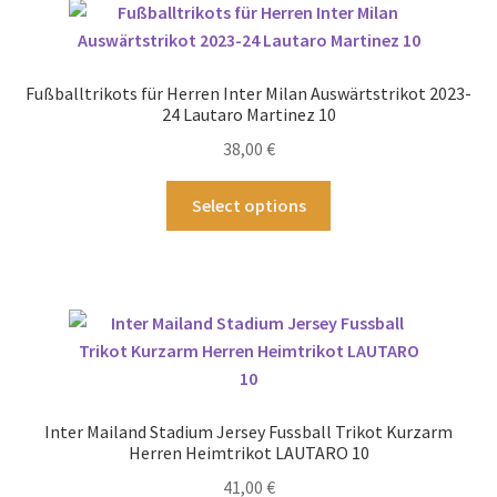
auf.
Die
Optionen
Fußballtrikots für Herren Inter Milan Auswärtstrikot 2023-
können
24 Lautaro Martinez 10
auf
38,00
€
der
Produktseite
Dieses
Select options
gewählt
Produkt
werden
weist
mehrere
Varianten
auf.
Die
Optionen
können
Inter Mailand Stadium Jersey Fussball Trikot Kurzarm
auf
Herren Heimtrikot LAUTARO 10
der
41,00
€