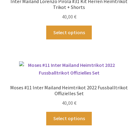
Inter Mailand Lorenzo Pirola #31 Kit Herren Heimtrikot
können
Trikot + Shorts
auf
40,00
€
der
Produktseite
Dieses
Select options
gewählt
Produkt
werden
weist
mehrere
Varianten
auf.
Die
Optionen
Moses #11 Inter Mailand Heimtrikot 2022 Fussballtrikot
können
Offizielles Set
auf
40,00
€
der
Produktseite
Dieses
Select options
gewählt
Produkt
werden
weist