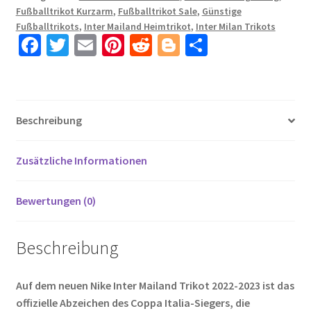
Fußballtrikot Kurzarm
,
Fußballtrikot Sale
,
Günstige
für
Fußballtrikots
,
Inter Mailand Heimtrikot
,
Inter Milan Trikots
Herren
Fa
T
E
Pi
R
Bl
T
Trikotsatz
ce
wi
m
nt
e
o
ei
AGOUMÉ
b
tt
ail
er
d
g
le
32
Menge
o
er
es
di
g
n
Beschreibung
o
t
t
er
k
Zusätzliche Informationen
Bewertungen (0)
Beschreibung
Auf dem neuen Nike Inter Mailand Trikot 2022-2023 ist das
offizielle Abzeichen des Coppa Italia-Siegers, die