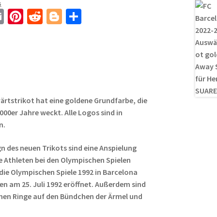
s
E
Pi
R
Bl
T
m
nt
e
o
ei
ail
er
d
g
le
es
di
g
n
t
t
er
ärtstrikot hat eine goldene Grundfarbe, die
000er Jahre weckt. Alle Logos sind in
n.
n des neuen Trikots sind eine Anspielung
ie Athleten bei den Olympischen Spielen
die Olympischen Spiele 1992 in Barcelona
en am 25. Juli 1992 eröffnet. Außerdem sind
chen Ringe auf den Bündchen der Ärmel und