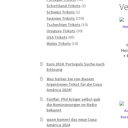
Ve
Produkte
2
Schottland Trikots
2
1
Produkte
Schweiz Trikots
1
Produkt
159
Spanien Trikots
159
Produkte
10
Tschechien Trikots
10
30
Produkte
Uruguay Trikots
30
65
Produkte
USA Trikots
65
Produkte
10
Wales Trikots
10
Produkte
Hei
+ 
Euro 2024: Portugals Suche nach
Erlösung
Was halten Sie von diesem
Argentinien-Trikot für die Copa
América 2024?
Fünfter: Phil Krüger selbst gab
die Nominierungen im Radio
bekannt
wann kommt das neue Copa
América 2024