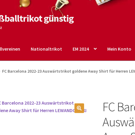
ßballtrikot günstig
tz
lvereinen
Nationaltrikot
EM 2024
Mein Konto
o
Shop
Startseite – English
Warenkorb
FC Barcelona 2022-23 Auswärtstrikot goldene Away Shirt für Herren 
FC Bar
🔍
Auswär