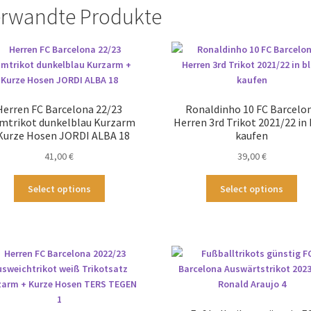
rwandte Produkte
Herren FC Barcelona 22/23
Ronaldinho 10 FC Barcelo
mtrikot dunkelblau Kurzarm
Herren 3rd Trikot 2021/22 in 
Kurze Hosen JORDI ALBA 18
kaufen
41,00
€
39,00
€
Dieses
Die
Select options
Select options
Produkt
Pr
weist
wei
mehrere
me
Varianten
Var
auf.
auf
Die
Die
Optionen
Op
können
kö