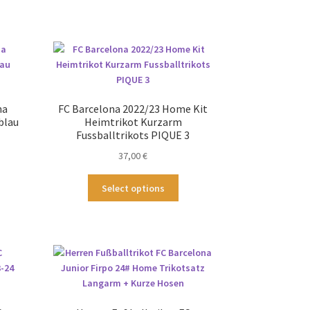
na
FC Barcelona 2022/23 Home Kit
blau
Heimtrikot Kurzarm
Fussballtrikots PIQUE 3
37,00
€
ses
Dieses
Select options
odukt
Produkt
st
weist
hrere
mehrere
ianten
Varianten
.
auf.
Die
tionen
Optionen
nnen
können