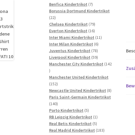
7
Produkte
Benfica Kindertrikot
7
Produkte
Borussia Dortmund Kindertrikot
22
22
Produkte
79
Chelsea Kindertrikot
79
16
Produkte
Everton Kindertrikot
16
Produkte
11
Inter Miami Kindertrikot
11
6
Produkte
Inter Milan Kindertrikot
6
Bes
78
Produkte
Juventus Kindertrikot
78
Produkte
59
Liverpool Kindertrikot
59
Produkte
Manchester City Kindertrikot
142
Zusä
142
Produkte
Manchester United Kindertrikot
152
152
Bew
Produkte
8
Newcastle United Kindertrikot
8
Produkte
Paris Saint-Germain Kindertrikot
140
140
Produkte
5
Porto Kindertrikot
5
Produkte
1
RB Leipzig Kindertrikot
1
5
Produkt
Real Betis Kindertrikot
5
Produkte
183
Real Madrid Kindertrikot
183