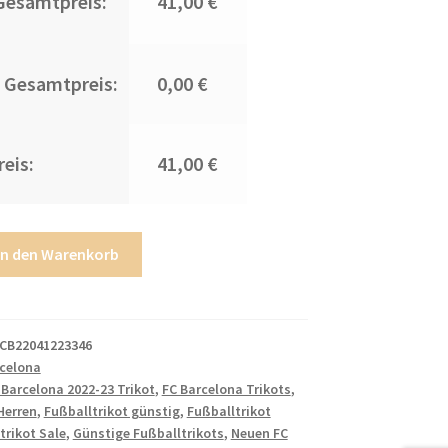
Gesamtpreis:
41,00 €
 Gesamtpreis:
0,00 €
eis:
41,00 €
In den Warenkorb
CB22041223346
rcelona
 Barcelona 2022-23 Trikot
,
FC Barcelona Trikots
,
Herren
,
Fußballtrikot günstig
,
Fußballtrikot
trikot Sale
,
Günstige Fußballtrikots
,
Neuen FC