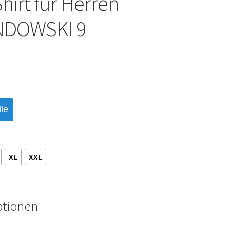
hirt für Herren
DOWSKI 9
le
XL
XXL
ptionen