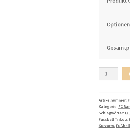
Produkt 
Optionen
Gesamtpr
FC
Barcelona
2022-
23
Auswärtstrikot
Artikelnummer:
F
Kategorie:
FC Ba
goldene
Schlagwörter:
FC
Away
Fussball Trikots 
Shirt
Kurzarm
,
Fußball
für