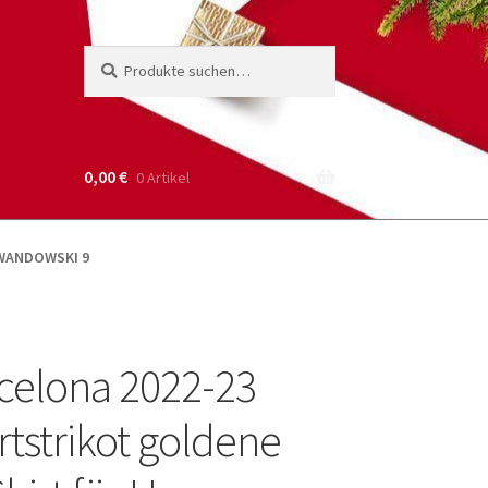
Suche
Suchen
nach:
0,00
€
0 Artikel
LEWANDOWSKI 9
celona 2022-23
tstrikot goldene