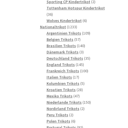
2
Produkte
Sporting CP Kindertrikot
2
Produkte
Tottenham Hotspur Kindertrikot
36
36
Produkte
6
Wolves Kindertrikot
6
1233
Produkte
Nationaltrikot
1233
Produkte
109
Argentinien Trikots
109
57
Produkte
Belgien Trikots
57
Produkte
140
Brasilien Trikots
140
3
Produkte
Dänemark Trikots
3
Produkte
35
Deutschland Trikots
35
145
Produkte
England Trikots
145
Produkte
100
Frankreich Trikots
100
17
Produkte
Italien Trikots
17
Produkte
5
Kolumbien Trikots
5
28
Produkte
Kroatien Trikots
28
47
Produkte
Mexiko Trikots
47
Produkte
150
Niederlande Trikots
150
2
Produkte
Nordirland Trikots
2
2
Produkte
Peru Trikots
2
Produkte
6
Polen Trikots
6
Produkte
92
Portugal Trikots
92