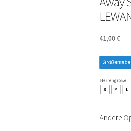
Away S
LEWAN
41,00
€
Größentabel
Herrengröße
S
M
L
Andere O