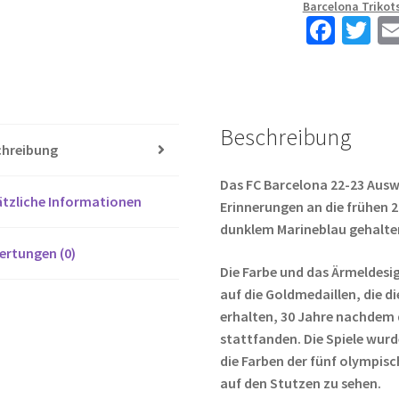
Barcelona Trikot
Herren
Fa
T
LEWANDOWSKI
ce
wi
9
b
tt
Menge
o
er
Beschreibung
o
chreibung
k
Das FC Barcelona 22-23 Ausw
tzliche Informationen
Erinnerungen an die frühen 2
dunklem Marineblau gehalte
ertungen (0)
Die Farbe und das Ärmeldesig
auf die Goldmedaillen, die d
erhalten, 30 Jahre nachdem 
stattfanden. Die Spiele wurd
die Farben der fünf olympis
auf den Stutzen zu sehen.