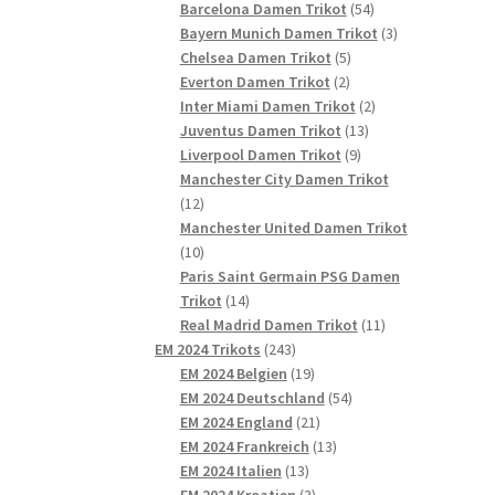
54
Produkte
Barcelona Damen Trikot
54
Produkte
3
Bayern Munich Damen Trikot
3
5
Produkte
Chelsea Damen Trikot
5
2
Produkte
Everton Damen Trikot
2
Produkte
2
Inter Miami Damen Trikot
2
13
Produkte
Juventus Damen Trikot
13
9
Produkte
Liverpool Damen Trikot
9
Produkte
Manchester City Damen Trikot
12
12
Produkte
Manchester United Damen Trikot
10
10
Produkte
Paris Saint Germain PSG Damen
14
Trikot
14
Produkte
11
Real Madrid Damen Trikot
11
243
Produkte
EM 2024 Trikots
243
Produkte
19
EM 2024 Belgien
19
Produkte
54
EM 2024 Deutschland
54
21
Produkte
EM 2024 England
21
Produkte
13
EM 2024 Frankreich
13
13
Produkte
EM 2024 Italien
13
Produkte
3
EM 2024 Kroatien
3