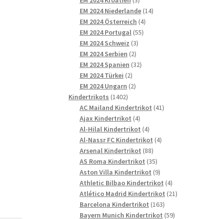
Produkte
14
EM 2024 Niederlande
14
4
Produkte
EM 2024 Österreich
4
55
Produkte
EM 2024 Portugal
55
3
Produkte
EM 2024 Schweiz
3
2
Produkte
EM 2024 Serbien
2
Produkte
32
EM 2024 Spanien
32
2
Produkte
EM 2024 Türkei
2
Produkte
2
EM 2024 Ungarn
2
1402
Produkte
Kindertrikots
1402
Produkte
41
AC Mailand Kindertrikot
41
4
Produkte
Ajax Kindertrikot
4
Produkte
4
Al-Hilal Kindertrikot
4
Produkte
4
Al-Nassr FC Kindertrikot
4
88
Produkte
Arsenal Kindertrikot
88
Produkte
35
AS Roma Kindertrikot
35
Produkte
9
Aston Villa Kindertrikot
9
Produkte
4
Athletic Bilbao Kindertrikot
4
Produkte
21
Atlético Madrid Kindertrikot
21
163
Produkte
Barcelona Kindertrikot
163
Produkte
59
Bayern Munich Kindertrikot
59