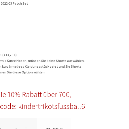
 2022-23 Patch Set
n
(
+
13,75
€
)
rm + Kurze Hosen, müssen Sie keine Shorts auswählen.
in kurzärmeliges Kleidungsstück zeigt und Sie Shorts
nen Sie diese Option wählen.
ie 10% Rabatt über 70€,
code: kindertrikotsfussball6