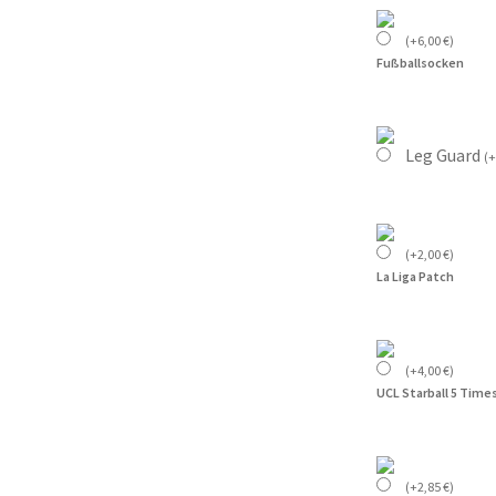
(
+
6,00
€
)
Fußballsocken
Leg Guard
(
+
(
+
2,00
€
)
La Liga Patch
(
+
4,00
€
)
UCL Starball 5 Time
(
+
2,85
€
)