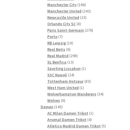
Produkte
166
Manchester City
166
Produkte
242
Manchester United
242
23
Produkte
Newcastle United
23
8
Produkte
Orlando City SC
8
Produkte
276
Paris Saint-Germain
276
7
Produkte
Porto
7
Produkte
18
RB Leipzig
18
6
Produkte
Real Betis
6
Produkte
298
Real Madrid
298
13
Produkte
SL Benfica
13
Produkte
1
Sporting Lissabon
1
24
Produkt
SSC Napoli
24
Produkte
83
Tottenham Hotspur
83
1
Produkte
West Ham United
1
Produkt
34
Wolverhampton Wanderers
34
6
Produkte
Wolves
6
145
Produkte
Damen
145
Produkte
1
AC Milan Damen Trikot
1
4
Produkt
Arsenal Damen Trikot
4
Produkte
5
Atletico Madrid Damen Trikot
5