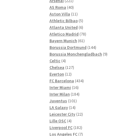
221
Produkte
Arsenal
221
Produkte
40
AS Roma
40
Produkte
11
Aston Villa
11
Produkte
5
Athletic Bilbao
5
Produkte
6
Atlanta United
6
Produkte
78
Atletico Madrid
78
61
Produkte
Bayern Munich
61
Produkte
144
Borussia Dortmund
144
Produkte
9
Borussia Monchengladbach
9
4
Produkte
Celtic
4
Produkte
127
Chelsea
127
12
Produkte
Everton
12
Produkte
434
FC Barcelona
434
16
Produkte
Inter Miami
16
Produkte
184
Inter Milan
184
101
Produkte
Juventus
101
14
Produkte
LA Galaxy
14
Produkte
22
Leicester City
22
4
Produkte
Lille OSC
4
Produkte
182
Liverpool FC
182
Produkte
7
Los Angeles FC
7