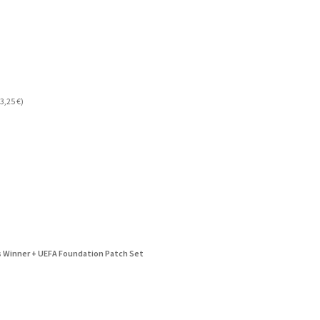
3,25
€
)
s Winner + UEFA Foundation Patch Set