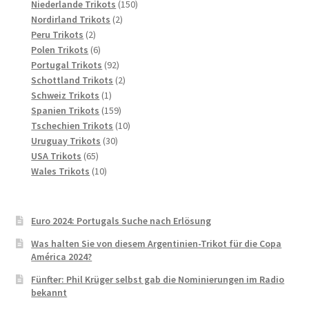
Produkte
150
Niederlande Trikots
150
2
Produkte
Nordirland Trikots
2
2
Produkte
Peru Trikots
2
Produkte
6
Polen Trikots
6
Produkte
92
Portugal Trikots
92
Produkte
2
Schottland Trikots
2
1
Produkte
Schweiz Trikots
1
Produkt
159
Spanien Trikots
159
Produkte
10
Tschechien Trikots
10
30
Produkte
Uruguay Trikots
30
65
Produkte
USA Trikots
65
Produkte
10
Wales Trikots
10
Produkte
Euro 2024: Portugals Suche nach Erlösung
Was halten Sie von diesem Argentinien-Trikot für die Copa
América 2024?
Fünfter: Phil Krüger selbst gab die Nominierungen im Radio
bekannt