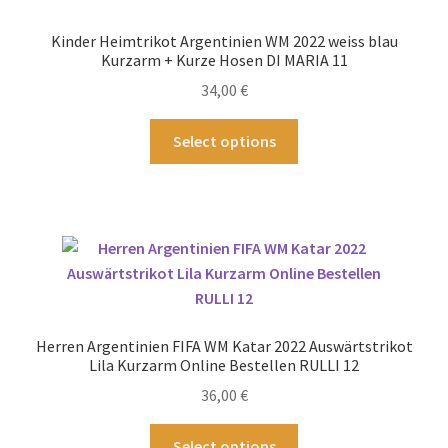
Die
Optionen
Kinder Heimtrikot Argentinien WM 2022 weiss blau
können
Kurzarm + Kurze Hosen DI MARIA 11
auf
34,00
€
der
Produktseite
Dieses
Select options
gewählt
Produkt
werden
weist
mehrere
Varianten
auf.
Die
Optionen
können
Herren Argentinien FIFA WM Katar 2022 Auswärtstrikot
auf
Lila Kurzarm Online Bestellen RULLI 12
der
36,00
€
Produktseite
gewählt
Dieses
Select options