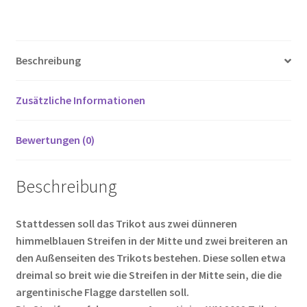
ce
wi
m
nt
e
o
ei
12
b
tt
ail
er
d
g
le
Menge
o
er
es
di
g
n
Beschreibung
o
t
t
er
k
Zusätzliche Informationen
Bewertungen (0)
Beschreibung
Stattdessen soll das Trikot aus zwei dünneren
himmelblauen Streifen in der Mitte und zwei breiteren an
den Außenseiten des Trikots bestehen. Diese sollen etwa
dreimal so breit wie die Streifen in der Mitte sein, die die
argentinische Flagge darstellen soll.