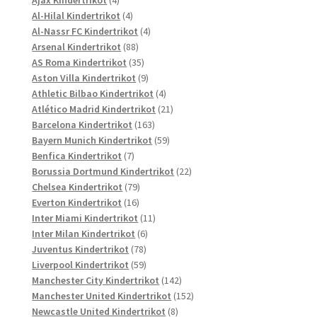
Produkte
4
Al-Hilal Kindertrikot
4
Produkte
4
Al-Nassr FC Kindertrikot
4
88
Produkte
Arsenal Kindertrikot
88
Produkte
35
AS Roma Kindertrikot
35
Produkte
9
Aston Villa Kindertrikot
9
Produkte
4
Athletic Bilbao Kindertrikot
4
Produkte
21
Atlético Madrid Kindertrikot
21
163
Produkte
Barcelona Kindertrikot
163
Produkte
59
Bayern Munich Kindertrikot
59
7
Produkte
Benfica Kindertrikot
7
Produkte
22
Borussia Dortmund Kindertrikot
22
79
Produkte
Chelsea Kindertrikot
79
16
Produkte
Everton Kindertrikot
16
Produkte
11
Inter Miami Kindertrikot
11
6
Produkte
Inter Milan Kindertrikot
6
78
Produkte
Juventus Kindertrikot
78
Produkte
59
Liverpool Kindertrikot
59
Produkte
142
Manchester City Kindertrikot
142
Produkte
152
Manchester United Kindertrikot
152
8
Produkte
Newcastle United Kindertrikot
8