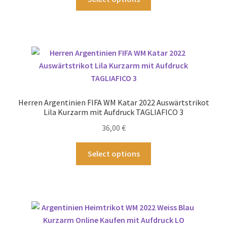
werden
Produkt
weist
mehrere
Varianten
auf.
Die
Optionen
können
Herren Argentinien FIFA WM Katar 2022 Auswärtstrikot
auf
Lila Kurzarm mit Aufdruck TAGLIAFICO 3
der
36,00
€
Produktseite
gewählt
Dieses
Select options
werden
Produkt
weist
mehrere
Varianten
auf.
Die