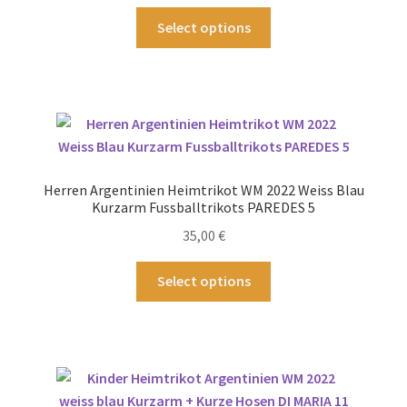
werden
Dieses
Select options
Produkt
weist
mehrere
Varianten
auf.
Die
Optionen
Herren Argentinien Heimtrikot WM 2022 Weiss Blau
können
Kurzarm Fussballtrikots PAREDES 5
auf
35,00
€
der
Produktseite
Dieses
Select options
gewählt
Produkt
werden
weist
mehrere
Varianten
auf.