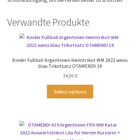
Schonwaschgang, um die Farben besser zu schützen.
Verwandte Produkte
Kinder Fußball Argentinien Heimtrikot WM 2022 weiss
blau Trikotsatz OTAMENDI 19
34,00
€
Dieses
Select options
Produkt
weist
mehrere
Varianten
auf.
Die