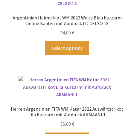
Optionen
können
Argentinien Heimtrikot WM 2022 Weiss Blau Kurzarm
auf
Online Kaufen mit Aufdruck LO CELSO 18
der
34,00
€
Produktseite
gewählt
Dieses
Select options
werden
Produkt
weist
mehrere
Varianten
auf.
Die
Optionen
können
Herren Argentinien FIFA WM Katar 2022 Auswärtstrikot
auf
Lila Kurzarm mit Aufdruck ARMAANI 1
der
36,00
€
Produktseite