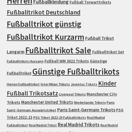
Herren
Fußballkleidung
Fußball Torwarttrikots
Fußballtrikot Deutschland
Fußballtrikot günstig
Fußballtrikot Kurzarm
Fußball Trikot
Fußballtrikot Sale
Langarm
Fußballtrikot Set
Fußball WM 2022 Trikots
Günstige
Fußballtrikots Kurzarm
Günstige Fußballtrikots
Fußballtrikot
Kinder
Herren Fußballtrikot
Inter Milan Trikots
Juventus Trikots
Fußball Trikotsatz
Manchester City
Liverpool Trikots
Trikots
Manchester United Trikots
Niederlande Trikots
Paris
Paris Saint-Germain Trikots
PSG
Saint-Germain Auswärtstrikot
Trikot 2022-23
PSG Trikot 2022-23 Fußballtrikots
Real Madrid
Real Madrid Trikots
Fußballtrikot
Real Madrid Trikot
Real Madrid