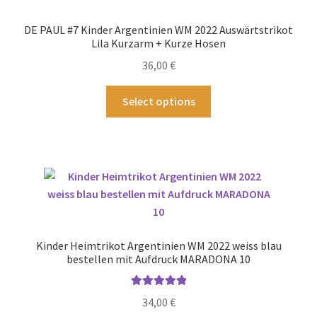
Die
Optionen
DE PAUL #7 Kinder Argentinien WM 2022 Auswärtstrikot
können
Lila Kurzarm + Kurze Hosen
auf
36,00
€
der
Produktseite
Dieses
Select options
gewählt
Produkt
werden
weist
mehrere
Varianten
auf.
Die
Optionen
können
Kinder Heimtrikot Argentinien WM 2022 weiss blau
auf
bestellen mit Aufdruck MARADONA 10
der
Produktseite
Bewertet mit
34,00
€
gewählt
5.00
von 5