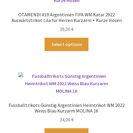
Optionen
können
OTAMENDI #19 Argentinien FIFA WM Katar 2022
auf
Auswärtstrikot Lila für Herren Kurzarm + Kurze Hosen
der
39,00
€
Produktseite
gewählt
Dieses
Select options
werden
Produkt
weist
mehrere
Varianten
auf.
Die
Optionen
können
Fussballtrikots Günstig Argentinien Heimtrikot WM 2022
auf
Weiss Blau Kurzarm MOLINA 16
der
34,00
€
Produktseite
gewählt
Dieses