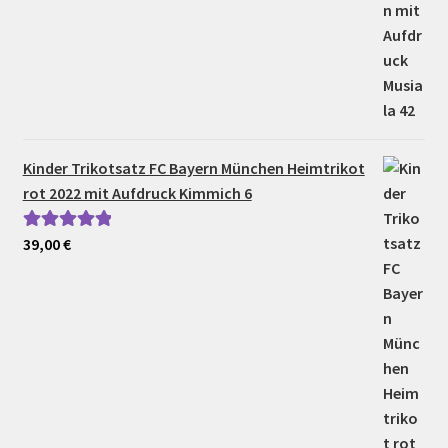
Kinder Trikotsatz FC Bayern München Heimtrikot
rot 2022 mit Aufdruck Kimmich 6
39,00
€
Bewertet mit
5.00
von 5