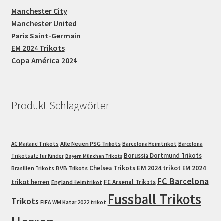
Manchester City
Manchester United
Paris Saint-Germain
EM 2024 Trikots
Copa América 2024
Produkt Schlagwörter
Alle Neuen PSG Trikots
AC Mailand Trikots
Barcelona Heimtrikot
Barcelona
Borussia Dortmund Trikots
Trikotsatz für Kinder
Bayern München Trikots
EM 2024 trikot
Chelsea Trikots
EM 2024
Brasilien Trikots
BVB Trikots
FC Barcelona
trikot herren
FC Arsenal Trikots
England Heimtrikot
Fussball Trikots
Trikots
FIFA WM Katar 2022 trikot