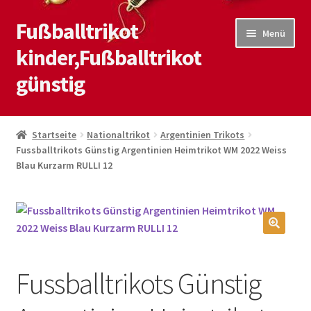
Fußballtrikot
Zur
Zum
Menü
Navigation
Inhalt
kinder,Fußballtrikot
springen
springen
günstig
Start
Startseite
Nationaltrikot
Argentinien Trikots
Fussballtrikots Günstig Argentinien Heimtrikot WM 2022 Weiss
Blog
Blau Kurzarm RULLI 12
Kasse
Kontaktiere uns
🔍
Mein Konto
Fussballtrikots Günstig
Shop