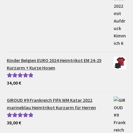
Kinder Belgien EURO 2024 Heimtrikot EM 24-25
Kurzarm + Kurze Hosen
34,00
€
Bewertet mit
5.00
von 5
GIROUD #9 Frankreich FIFA WM Katar 2022
marineblau Heimtrikot Kurzarm für Herren
38,00
€
Bewertet mit
5.00
von 5