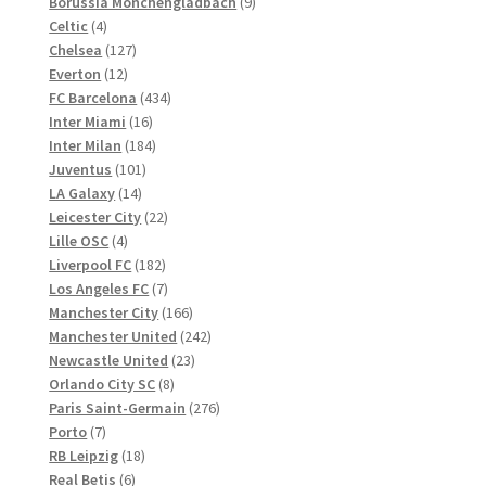
Produkte
9
Borussia Monchengladbach
9
4
Produkte
Celtic
4
Produkte
127
Chelsea
127
12
Produkte
Everton
12
Produkte
434
FC Barcelona
434
16
Produkte
Inter Miami
16
Produkte
184
Inter Milan
184
101
Produkte
Juventus
101
14
Produkte
LA Galaxy
14
Produkte
22
Leicester City
22
4
Produkte
Lille OSC
4
Produkte
182
Liverpool FC
182
Produkte
7
Los Angeles FC
7
Produkte
166
Manchester City
166
Produkte
242
Manchester United
242
23
Produkte
Newcastle United
23
8
Produkte
Orlando City SC
8
Produkte
276
Paris Saint-Germain
276
7
Produkte
Porto
7
Produkte
18
RB Leipzig
18
6
Produkte
Real Betis
6