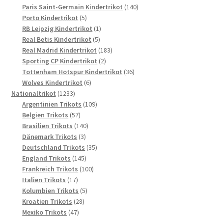
Produkte
140
Paris Saint-Germain Kindertrikot
140
5
Produkte
Porto Kindertrikot
5
Produkte
1
RB Leipzig Kindertrikot
1
5
Produkt
Real Betis Kindertrikot
5
Produkte
183
Real Madrid Kindertrikot
183
2
Produkte
Sporting CP Kindertrikot
2
Produkte
36
Tottenham Hotspur Kindertrikot
36
6
Produkte
Wolves Kindertrikot
6
1233
Produkte
Nationaltrikot
1233
Produkte
109
Argentinien Trikots
109
57
Produkte
Belgien Trikots
57
Produkte
140
Brasilien Trikots
140
3
Produkte
Dänemark Trikots
3
Produkte
35
Deutschland Trikots
35
145
Produkte
England Trikots
145
Produkte
100
Frankreich Trikots
100
17
Produkte
Italien Trikots
17
Produkte
5
Kolumbien Trikots
5
28
Produkte
Kroatien Trikots
28
47
Produkte
Mexiko Trikots
47