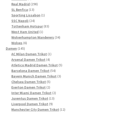
Produkte
298
Real Madrid
298
13
Produkte
SL Benfica
13
Produkte
1
Sporting Lissabon
1
24
Produkt
SSC Napoli
24
Produkte
83
Tottenham Hotspur
83
1
Produkte
West Ham United
1
Produkt
34
Wolverhampton Wanderers
34
6
Produkte
Wolves
6
145
Produkte
Damen
145
Produkte
1
AC Milan Damen Trikot
1
4
Produkt
Arsenal Damen Trikot
4
Produkte
5
Atletico Madrid Damen Trikot
5
54
Produkte
Barcelona Damen Trikot
54
Produkte
3
Bayern Munich Damen Trikot
3
5
Produkte
Chelsea Damen Trikot
5
2
Produkte
Everton Damen Trikot
2
Produkte
2
Inter Miami Damen Trikot
2
13
Produkte
Juventus Damen Trikot
13
9
Produkte
Liverpool Damen Trikot
9
Produkte
12
Manchester City Damen Trikot
12