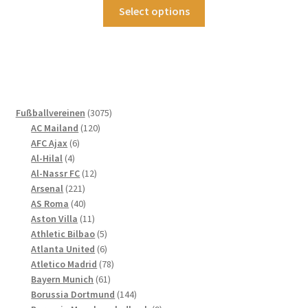
gewählt
Dieses
Select options
werden
Produkt
weist
mehrere
Varianten
auf.
Die
3075
Fußballvereinen
3075
Optionen
120
Produkte
AC Mailand
120
können
6
Produkte
AFC Ajax
6
4
Produkte
auf
Al-Hilal
4
Produkte
12
Al-Nassr FC
12
der
221
Produkte
Arsenal
221
Produktseite
Produkte
40
AS Roma
40
gewählt
Produkte
11
Aston Villa
11
werden
Produkte
5
Athletic Bilbao
5
Produkte
6
Atlanta United
6
Produkte
78
Atletico Madrid
78
61
Produkte
Bayern Munich
61
Produkte
144
Borussia Dortmund
144