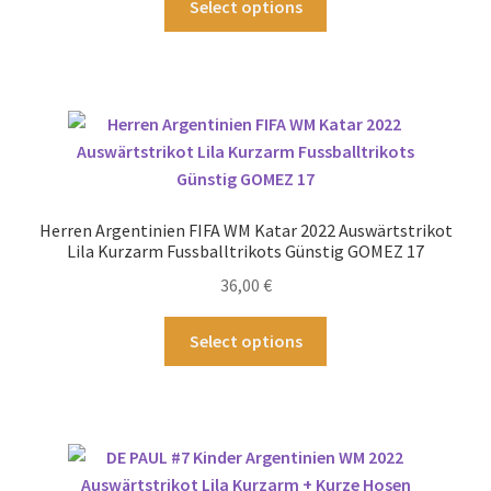
Select options
werden
Produkt
weist
mehrere
Varianten
auf.
Die
Optionen
können
Herren Argentinien FIFA WM Katar 2022 Auswärtstrikot
auf
Lila Kurzarm Fussballtrikots Günstig GOMEZ 17
der
36,00
€
Produktseite
gewählt
Dieses
Select options
werden
Produkt
weist
mehrere
Varianten
auf.