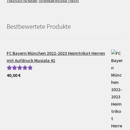
Trikotsatz für Kinder
Tottenham Hotspur Trikots
Bestbewertete Produkte
FC Bayern München 2022-2023 Heimtrikot Herren
mit Aufdruck Musiala 42
40,00
€
Bewertet mit
5.00
von 5