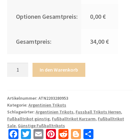
Optionen Gesamtpreis:
0,00 €
Gesamtpreis:
34,00 €
Fussballtrikots
In den Warenkorb
Günstig
Argentinien
Heimtrikot
WM
Artikelnummer:
ATN2203280953
Kategorie:
Argentinien Trikots
2022
Schlagwörter:
Argentinien Trikots
,
Fussball Trikots Herren
,
Weiss
Fußballtrikot günstig
,
Fußballtrikot Kurzarm
,
Fußballtrikot
Blau
Sale
,
Günstige Fußballtrikots
Kurzarm
Fa
T
E
Pi
R
Bl
T
RULLI