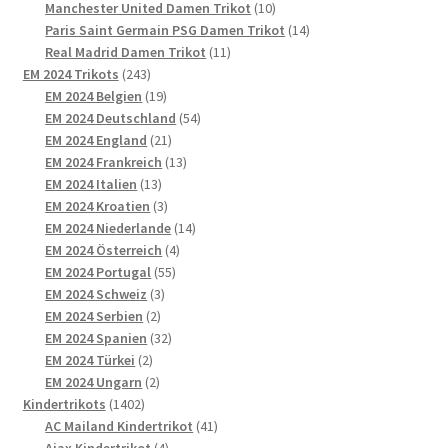
Produkte
10
Manchester United Damen Trikot
10
Produkte
14
Paris Saint Germain PSG Damen Trikot
14
11
Produkte
Real Madrid Damen Trikot
11
243
Produkte
EM 2024 Trikots
243
Produkte
19
EM 2024 Belgien
19
Produkte
54
EM 2024 Deutschland
54
21
Produkte
EM 2024 England
21
Produkte
13
EM 2024 Frankreich
13
13
Produkte
EM 2024 Italien
13
Produkte
3
EM 2024 Kroatien
3
Produkte
14
EM 2024 Niederlande
14
4
Produkte
EM 2024 Österreich
4
55
Produkte
EM 2024 Portugal
55
3
Produkte
EM 2024 Schweiz
3
2
Produkte
EM 2024 Serbien
2
Produkte
32
EM 2024 Spanien
32
2
Produkte
EM 2024 Türkei
2
Produkte
2
EM 2024 Ungarn
2
1402
Produkte
Kindertrikots
1402
Produkte
41
AC Mailand Kindertrikot
41
4
Produkte
Ajax Kindertrikot
4