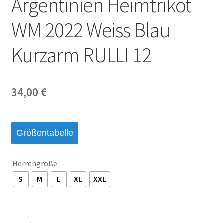
Argentinien Heimtrikot
Startseite – English
WM 2022 Weiss Blau
Warenkorb
Kurzarm RULLI 12
34,00
€
Größentabelle
Herrengröße
S
M
L
XL
XXL