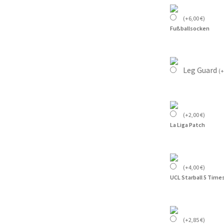
(
+
6,00
€
)
Fußballsocken
Leg Guard
(
+
(
+
2,00
€
)
La Liga Patch
(
+
4,00
€
)
UCL Starball 5 Time
(
+
2,85
€
)