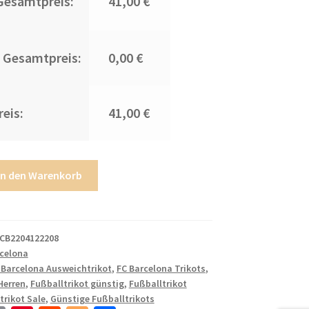
Gesamtpreis:
41,00 €
 Gesamtpreis:
0,00 €
eis:
41,00 €
In den Warenkorb
CB2204122208
rcelona
 Barcelona Ausweichtrikot
,
FC Barcelona Trikots
,
Herren
,
Fußballtrikot günstig
,
Fußballtrikot
trikot Sale
,
Günstige Fußballtrikots