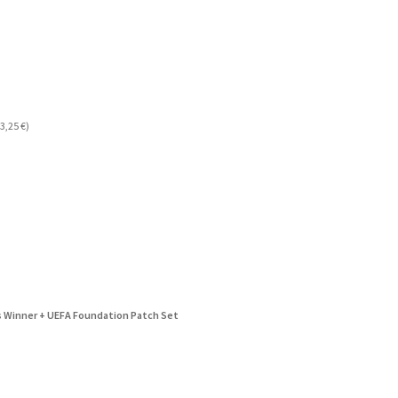
3,25
€
)
s Winner + UEFA Foundation Patch Set