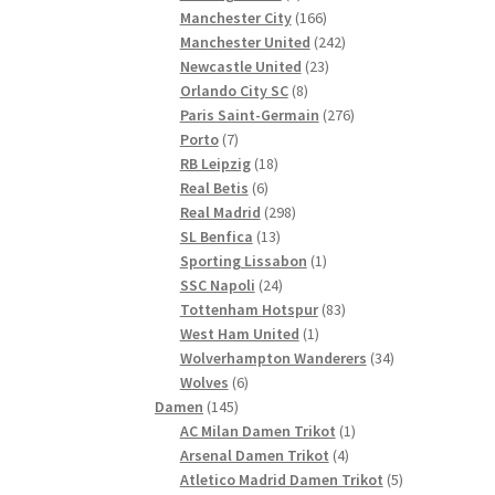
Produkte
166
Manchester City
166
Produkte
242
Manchester United
242
23
Produkte
Newcastle United
23
8
Produkte
Orlando City SC
8
Produkte
276
Paris Saint-Germain
276
7
Produkte
Porto
7
Produkte
18
RB Leipzig
18
6
Produkte
Real Betis
6
Produkte
298
Real Madrid
298
13
Produkte
SL Benfica
13
Produkte
1
Sporting Lissabon
1
24
Produkt
SSC Napoli
24
Produkte
83
Tottenham Hotspur
83
1
Produkte
West Ham United
1
Produkt
34
Wolverhampton Wanderers
34
6
Produkte
Wolves
6
145
Produkte
Damen
145
Produkte
1
AC Milan Damen Trikot
1
4
Produkt
Arsenal Damen Trikot
4
Produkte
5
Atletico Madrid Damen Trikot
5