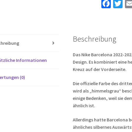
Fa
T
UMTITI
ce
wi
23
b
tt
Menge
o
er
Beschreibung
o
chreibung
k
Das Nike Barcelona 2022-2023 
tzliche Informationen
Design. Es kombiniert eine 
Kreuz auf der Vorderseite.
ertungen (0)
Die offizielle Farbe des drit
wird als „himmelsgrau“ besc
einige Bedenken, weil sie de
ähnlich ist.
Allerdings hatte Barcelona b
ähnliches silbernes Auswärts