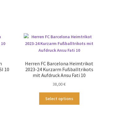
n
Herren FC Barcelona Heimtrikot
SI 10
2023-24 Kurzarm Fußballtrikots
mit Aufdruck Ansu Fati 10
38,00
€
ses
Dieses
Select options
odukt
Produkt
st
weist
hrere
mehrere
ianten
Varianten
.
auf.
Die