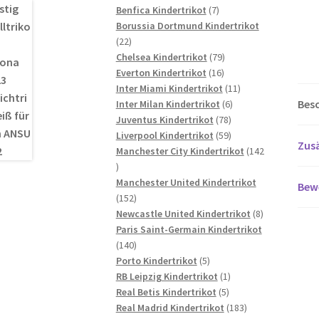
7
Produkte
Benfica Kindertrikot
7
Produkte
Borussia Dortmund Kindertrikot
22
22
Produkte
79
Chelsea Kindertrikot
79
16
Produkte
Everton Kindertrikot
16
Produkte
11
Inter Miami Kindertrikot
11
Bes
6
Produkte
Inter Milan Kindertrikot
6
78
Produkte
Juventus Kindertrikot
78
Produkte
59
Liverpool Kindertrikot
59
Zusä
Produkte
Manchester City Kindertrikot
142
142
Produkte
Manchester United Kindertrikot
Bew
152
152
Produkte
8
Newcastle United Kindertrikot
8
Produkte
Paris Saint-Germain Kindertrikot
140
140
Produkte
5
Porto Kindertrikot
5
Produkte
1
RB Leipzig Kindertrikot
1
5
Produkt
Real Betis Kindertrikot
5
Produkte
183
Real Madrid Kindertrikot
183