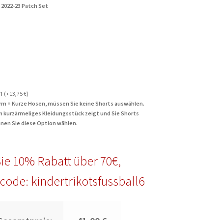
 2022-23 Patch Set
n
(
+
13,75
€
)
rm + Kurze Hosen, müssen Sie keine Shorts auswählen.
in kurzärmeliges Kleidungsstück zeigt und Sie Shorts
nen Sie diese Option wählen.
ie 10% Rabatt über 70€,
code: kindertrikotsfussball6