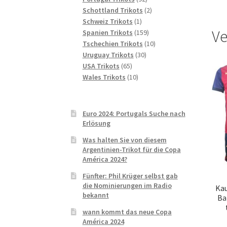
Produkte
2
Schottland Trikots
2
1
Produkte
Schweiz Trikots
1
Ve
Produkt
159
Spanien Trikots
159
Produkte
10
Tschechien Trikots
10
30
Produkte
Uruguay Trikots
30
65
Produkte
USA Trikots
65
Produkte
10
Wales Trikots
10
Produkte
Euro 2024: Portugals Suche nach
Erlösung
Was halten Sie von diesem
Argentinien-Trikot für die Copa
América 2024?
Fünfter: Phil Krüger selbst gab
die Nominierungen im Radio
Kau
bekannt
Ba
wann kommt das neue Copa
América 2024