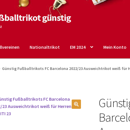
ßballtrikot günstig
tz
lvereinen
Nationaltrikot
EM 2024
Mein Konto
o
Shop
Startseite – English
Warenkorb
Günstig Fußballtrikots FC Barcelona 2022/23 Ausweichtrikot weiß für 
Günsti
🔍
Barcel