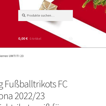
Suche
Suchen
nach:
0,00
€
0 Artikel
Herren UMTITI 23
g Fußballtrikots FC
ona 2022/23