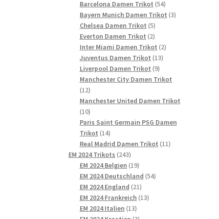
54
Produkte
Barcelona Damen Trikot
54
Produkte
3
Bayern Munich Damen Trikot
3
5
Produkte
Chelsea Damen Trikot
5
2
Produkte
Everton Damen Trikot
2
Produkte
2
Inter Miami Damen Trikot
2
13
Produkte
Juventus Damen Trikot
13
9
Produkte
Liverpool Damen Trikot
9
Produkte
Manchester City Damen Trikot
12
12
Produkte
Manchester United Damen Trikot
10
10
Produkte
Paris Saint Germain PSG Damen
14
Trikot
14
Produkte
11
Real Madrid Damen Trikot
11
243
Produkte
EM 2024 Trikots
243
Produkte
19
EM 2024 Belgien
19
Produkte
54
EM 2024 Deutschland
54
21
Produkte
EM 2024 England
21
Produkte
13
EM 2024 Frankreich
13
13
Produkte
EM 2024 Italien
13
Produkte
3
EM 2024 Kroatien
3