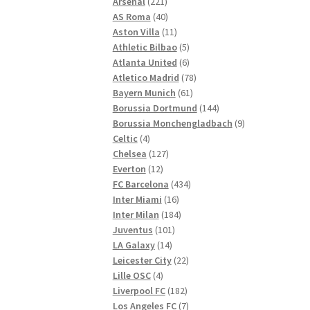
221
Produkte
Arsenal
221
Produkte
40
AS Roma
40
Produkte
11
Aston Villa
11
Produkte
5
Athletic Bilbao
5
Produkte
6
Atlanta United
6
Produkte
78
Atletico Madrid
78
61
Produkte
Bayern Munich
61
Produkte
144
Borussia Dortmund
144
Produkte
9
Borussia Monchengladbach
9
4
Produkte
Celtic
4
Produkte
127
Chelsea
127
12
Produkte
Everton
12
Produkte
434
FC Barcelona
434
16
Produkte
Inter Miami
16
Produkte
184
Inter Milan
184
101
Produkte
Juventus
101
14
Produkte
LA Galaxy
14
Produkte
22
Leicester City
22
4
Produkte
Lille OSC
4
Produkte
182
Liverpool FC
182
Produkte
7
Los Angeles FC
7