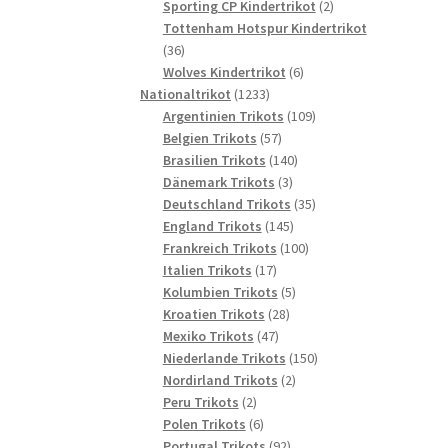
2
Produkte
Sporting CP Kindertrikot
2
Produkte
Tottenham Hotspur Kindertrikot
36
36
Produkte
6
Wolves Kindertrikot
6
1233
Produkte
Nationaltrikot
1233
Produkte
109
Argentinien Trikots
109
57
Produkte
Belgien Trikots
57
Produkte
140
Brasilien Trikots
140
3
Produkte
Dänemark Trikots
3
Produkte
35
Deutschland Trikots
35
145
Produkte
England Trikots
145
Produkte
100
Frankreich Trikots
100
17
Produkte
Italien Trikots
17
Produkte
5
Kolumbien Trikots
5
28
Produkte
Kroatien Trikots
28
47
Produkte
Mexiko Trikots
47
Produkte
150
Niederlande Trikots
150
2
Produkte
Nordirland Trikots
2
2
Produkte
Peru Trikots
2
Produkte
6
Polen Trikots
6
Produkte
92
Portugal Trikots
92