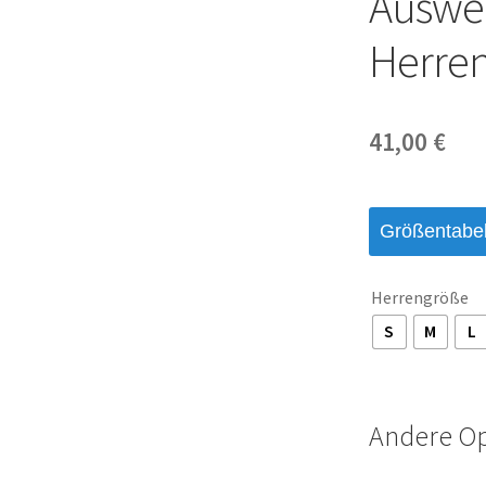
Auswei
Herren
41,00
€
Größentabel
Herrengröße
S
M
L
Andere O