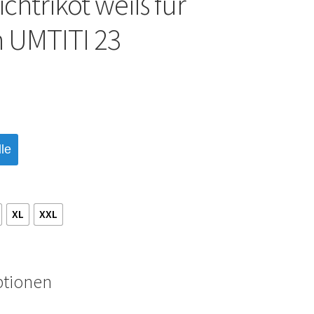
chtrikot weiß für
 UMTITI 23
le
XL
XXL
ptionen