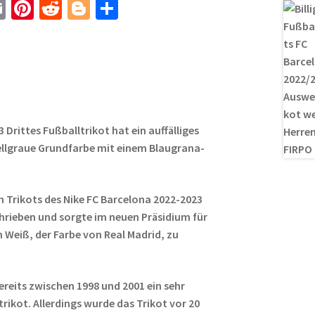
E
Pi
R
Bl
T
m
nt
e
o
ei
ail
er
d
g
le
es
di
g
n
t
t
er
Drittes Fußballtrikot hat ein auffälliges
hellgraue Grundfarbe mit einem Blaugrana-
ten Trikots des Nike FC Barcelona 2022-2023
hrieben und sorgte im neuen Präsidium für
m Weiß, der Farbe von Real Madrid, zu
ereits zwischen 1998 und 2001 ein sehr
trikot. Allerdings wurde das Trikot vor 20