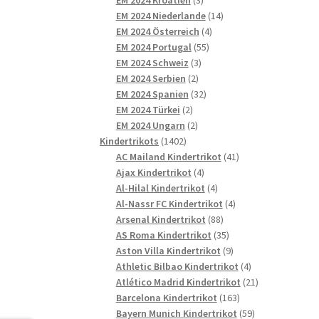
Produkte
14
EM 2024 Niederlande
14
4
Produkte
EM 2024 Österreich
4
55
Produkte
EM 2024 Portugal
55
3
Produkte
EM 2024 Schweiz
3
2
Produkte
EM 2024 Serbien
2
Produkte
32
EM 2024 Spanien
32
2
Produkte
EM 2024 Türkei
2
Produkte
2
EM 2024 Ungarn
2
1402
Produkte
Kindertrikots
1402
Produkte
41
AC Mailand Kindertrikot
41
4
Produkte
Ajax Kindertrikot
4
Produkte
4
Al-Hilal Kindertrikot
4
Produkte
4
Al-Nassr FC Kindertrikot
4
88
Produkte
Arsenal Kindertrikot
88
Produkte
35
AS Roma Kindertrikot
35
Produkte
9
Aston Villa Kindertrikot
9
Produkte
4
Athletic Bilbao Kindertrikot
4
Produkte
21
Atlético Madrid Kindertrikot
21
163
Produkte
Barcelona Kindertrikot
163
Produkte
59
Bayern Munich Kindertrikot
59