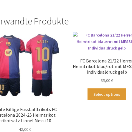
rwandte Produkte
FC Barcelona 21/22 Herre
Heimtrikot blau/rot mit MES
Individualdruck gelb
35,00
€
Die
Select options
Pr
wei
fe Billige Fussballtrikots FC
me
rcelona 2024-25 Heimtrikot
Var
trikotsatz Lionel Messi 10
auf
42,00
€
Die