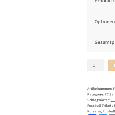
Produkt 
Optionen
Gesamtpr
Günstig
Fußballtrikots
FC
Barcelona
2022/23
Artikelnummer:
F
Kategorie:
FC Ba
Ausweichtrikot
Schlagwörter:
FC
weiß
Fussball Trikots 
für
Kurzarm
,
Fußball
Herren