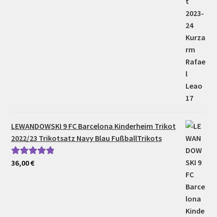
LEWANDOWSKI 9 FC Barcelona Kinderheim Trikot
2022/23 Trikotsatz Navy Blau FußballTrikots
36,00
€
Bewertet mit
5.00
von 5