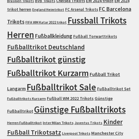
EM 2024 trikot
Chelsea Trikots
EM 2024
Brasilien Trikots
BVB Trikots
FC Barcelona
trikot herren
FC Arsenal Trikots
England Heimtrikot
Fussball Trikots
Trikots
FIFA WM Katar 2022 trikot
Herren
Fußballkleidung
Fußball Torwarttrikots
Fußballtrikot Deutschland
Fußballtrikot günstig
Fußballtrikot Kurzarm
Fußball Trikot
Fußballtrikot Sale
Langarm
Fußballtrikot Set
Fußball WM 2022 Trikots
Günstige
Fußballtrikots Kurzarm
Günstige Fußballtrikots
Fußballtrikot
Kinder
Herren Fußballtrikot
Inter Milan Trikots
Juventus Trikots
Fußball Trikotsatz
Manchester City
Liverpool Trikots