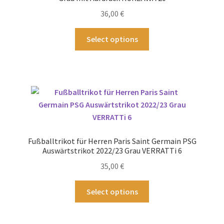
der
36,00
€
Produktseite
gewählt
Dieses
Select options
werden
Produkt
weist
mehrere
Varianten
auf.
Die
Optionen
können
Fußballtrikot für Herren Paris Saint Germain PSG
auf
Auswärtstrikot 2022/23 Grau VERRATTi 6
der
35,00
€
Produktseite
gewählt
Dieses
Select options
werden
Produkt
weist
mehrere