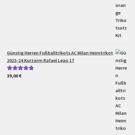
Günstig Herren Fußballtrikots AC Milan Heimtrikot
2023-24 Kurzarm Rafael Leao 17
39,00
€
Bewertet mit
5.00
von 5