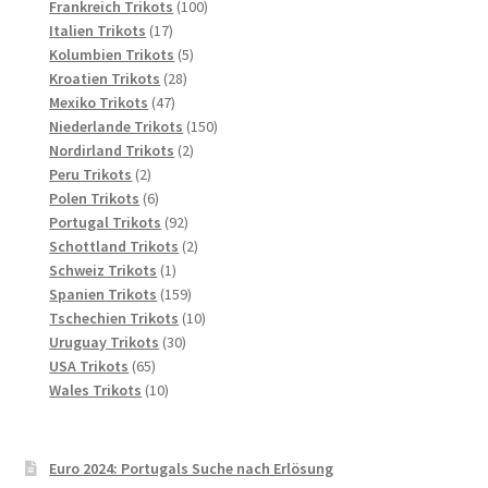
Produkte
100
Frankreich Trikots
100
17
Produkte
Italien Trikots
17
Produkte
5
Kolumbien Trikots
5
28
Produkte
Kroatien Trikots
28
47
Produkte
Mexiko Trikots
47
Produkte
150
Niederlande Trikots
150
2
Produkte
Nordirland Trikots
2
2
Produkte
Peru Trikots
2
Produkte
6
Polen Trikots
6
Produkte
92
Portugal Trikots
92
Produkte
2
Schottland Trikots
2
1
Produkte
Schweiz Trikots
1
Produkt
159
Spanien Trikots
159
Produkte
10
Tschechien Trikots
10
30
Produkte
Uruguay Trikots
30
65
Produkte
USA Trikots
65
Produkte
10
Wales Trikots
10
Produkte
Euro 2024: Portugals Suche nach Erlösung