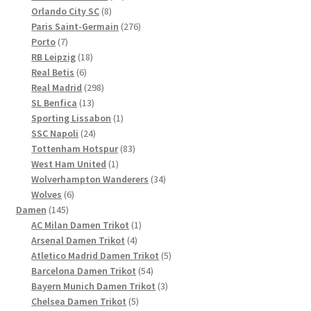
8
Produkte
Orlando City SC
8
Produkte
276
Paris Saint-Germain
276
7
Produkte
Porto
7
Produkte
18
RB Leipzig
18
6
Produkte
Real Betis
6
Produkte
298
Real Madrid
298
13
Produkte
SL Benfica
13
Produkte
1
Sporting Lissabon
1
24
Produkt
SSC Napoli
24
Produkte
83
Tottenham Hotspur
83
1
Produkte
West Ham United
1
Produkt
34
Wolverhampton Wanderers
34
6
Produkte
Wolves
6
145
Produkte
Damen
145
Produkte
1
AC Milan Damen Trikot
1
4
Produkt
Arsenal Damen Trikot
4
Produkte
5
Atletico Madrid Damen Trikot
5
54
Produkte
Barcelona Damen Trikot
54
Produkte
3
Bayern Munich Damen Trikot
3
5
Produkte
Chelsea Damen Trikot
5