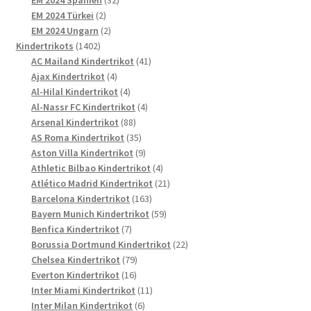
EM 2024 Spanien
32
2
Produkte
EM 2024 Türkei
2
Produkte
2
EM 2024 Ungarn
2
1402
Produkte
Kindertrikots
1402
Produkte
41
AC Mailand Kindertrikot
41
4
Produkte
Ajax Kindertrikot
4
Produkte
4
Al-Hilal Kindertrikot
4
Produkte
4
Al-Nassr FC Kindertrikot
4
88
Produkte
Arsenal Kindertrikot
88
Produkte
35
AS Roma Kindertrikot
35
Produkte
9
Aston Villa Kindertrikot
9
Produkte
4
Athletic Bilbao Kindertrikot
4
Produkte
21
Atlético Madrid Kindertrikot
21
163
Produkte
Barcelona Kindertrikot
163
Produkte
59
Bayern Munich Kindertrikot
59
7
Produkte
Benfica Kindertrikot
7
Produkte
22
Borussia Dortmund Kindertrikot
22
79
Produkte
Chelsea Kindertrikot
79
16
Produkte
Everton Kindertrikot
16
Produkte
11
Inter Miami Kindertrikot
11
6
Produkte
Inter Milan Kindertrikot
6