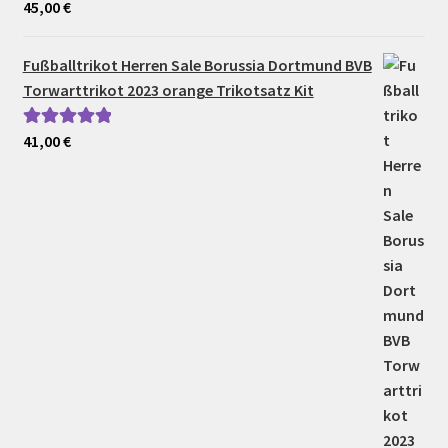
45,00
€
Bewertet mit
5.00
von 5
Fußballtrikot Herren Sale Borussia Dortmund BVB
Torwarttrikot 2023 orange Trikotsatz Kit
41,00
€
Bewertet mit
5.00
von 5