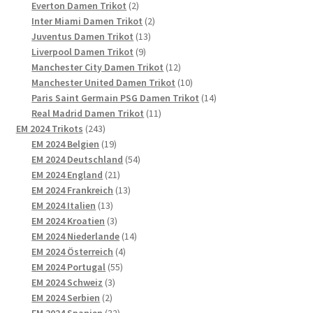
2
Produkte
Everton Damen Trikot
2
Produkte
2
Inter Miami Damen Trikot
2
13
Produkte
Juventus Damen Trikot
13
9
Produkte
Liverpool Damen Trikot
9
Produkte
12
Manchester City Damen Trikot
12
Produkte
10
Manchester United Damen Trikot
10
Produkte
14
Paris Saint Germain PSG Damen Trikot
14
11
Produkte
Real Madrid Damen Trikot
11
243
Produkte
EM 2024 Trikots
243
Produkte
19
EM 2024 Belgien
19
Produkte
54
EM 2024 Deutschland
54
21
Produkte
EM 2024 England
21
Produkte
13
EM 2024 Frankreich
13
13
Produkte
EM 2024 Italien
13
Produkte
3
EM 2024 Kroatien
3
Produkte
14
EM 2024 Niederlande
14
4
Produkte
EM 2024 Österreich
4
55
Produkte
EM 2024 Portugal
55
3
Produkte
EM 2024 Schweiz
3
2
Produkte
EM 2024 Serbien
2
Produkte
32