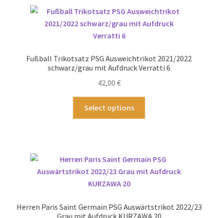
Varianten
auf.
Die
Optionen
können
Fußball Trikotsatz PSG Ausweichtrikot 2021/2022
auf
schwarz/grau mit Aufdruck Verratti 6
der
42,00
€
Produktseite
gewählt
Dieses
Select options
werden
Produkt
weist
mehrere
Varianten
auf.
Die
Optionen
können
Herren Paris Saint Germain PSG Auswärtstrikot 2022/23
auf
Grau mit Aufdruck KURZAWA 20