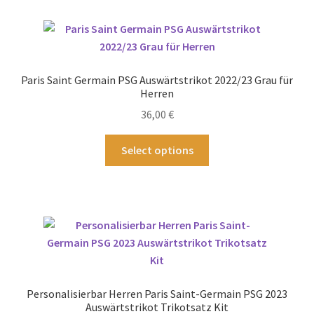
Varianten
auf.
Die
Optionen
Paris Saint Germain PSG Auswärtstrikot 2022/23 Grau für
können
Herren
auf
36,00
€
der
Produktseite
Dieses
Select options
gewählt
Produkt
werden
weist
mehrere
Varianten
auf.
Die
Optionen
können
Personalisierbar Herren Paris Saint-Germain PSG 2023
auf
Auswärtstrikot Trikotsatz Kit