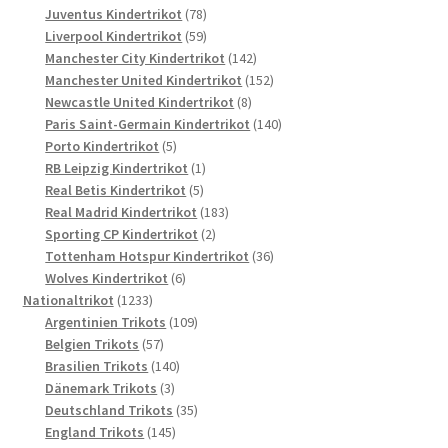
78
Produkte
Juventus Kindertrikot
78
Produkte
59
Liverpool Kindertrikot
59
Produkte
142
Manchester City Kindertrikot
142
Produkte
152
Manchester United Kindertrikot
152
8
Produkte
Newcastle United Kindertrikot
8
Produkte
140
Paris Saint-Germain Kindertrikot
140
5
Produkte
Porto Kindertrikot
5
Produkte
1
RB Leipzig Kindertrikot
1
5
Produkt
Real Betis Kindertrikot
5
Produkte
183
Real Madrid Kindertrikot
183
2
Produkte
Sporting CP Kindertrikot
2
Produkte
36
Tottenham Hotspur Kindertrikot
36
6
Produkte
Wolves Kindertrikot
6
1233
Produkte
Nationaltrikot
1233
Produkte
109
Argentinien Trikots
109
57
Produkte
Belgien Trikots
57
Produkte
140
Brasilien Trikots
140
3
Produkte
Dänemark Trikots
3
Produkte
35
Deutschland Trikots
35
145
Produkte
England Trikots
145