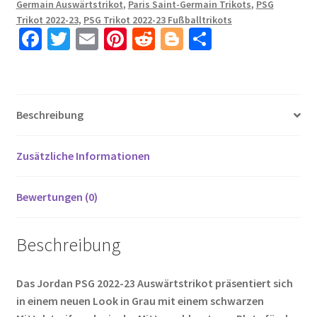
Germain Auswärtstrikot
,
Paris Saint-Germain Trikots
,
PSG
Aufdruck
Trikot 2022-23
,
PSG Trikot 2022-23 Fußballtrikots
KEAN
Fa
T
E
Pi
R
Bl
T
18
ce
wi
m
nt
e
o
ei
Menge
b
tt
ail
er
d
g
le
o
er
es
di
g
n
Beschreibung
o
t
t
er
k
Zusätzliche Informationen
Bewertungen (0)
Beschreibung
Das Jordan PSG 2022-23 Auswärtstrikot präsentiert sich
in einem neuen Look in Grau mit einem schwarzen