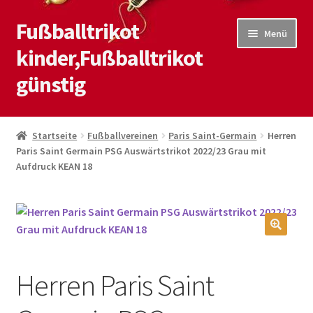
Fußballtrikot
Zur
Zum
Menü
Navigation
Inhalt
kinder,Fußballtrikot
springen
springen
günstig
Start
Startseite
Fußballvereinen
Paris Saint-Germain
Herren
Paris Saint Germain PSG Auswärtstrikot 2022/23 Grau mit
Blog
Aufdruck KEAN 18
Kasse
Kontaktiere uns
🔍
Mein Konto
Herren Paris Saint
Shop