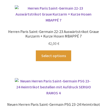
Varianten
auf.
Die
Optionen
können
Herren Paris Saint-Germain 22-23 Auswärtstrikot Graue
auf
Kurzarm + Kurze Hosen MBAPPÉ 7
der
42,00
€
Produktseite
gewählt
Dieses
Select options
werden
Produkt
weist
mehrere
Varianten
auf.
Die
Optionen
können
Neuen Herren Paris Saint-Germain PSG 23-24 Heimtrikot
auf