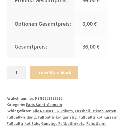
Produkt Gesamtpreis:
36,00 €
Optionen Gesamtpreis:
0,00 €
Gesamtpreis:
36,00 €
Herren
In den Warenkorb
Paris
Saint
Germain
PSG
Artikelnummer:
PSG2203282216
Kategorie:
Paris Saint-Germain
Auswärtstrikot
Schlagwörter:
Alle Neuen PSG Trikots
,
Fussball Trikots Herren
,
2022/23
Fußballkleidung
,
Fußballtrikot günstig
,
Fußballtrikot Kurzarm
,
Grau
Fußballtrikot Sale
,
Günstige Fußballtrikots
,
Paris Saint-
mit