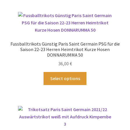
mehrere
Varianten
auf.
Die
Optionen
können
Fussballtrikots Günstig Paris Saint Germain PSG für die
auf
Saison 22-23 Herren Heimtrikot Kurze Hosen
der
DONNARUMMA 50
Produktseite
36,00
€
gewählt
Dieses
werden
Select options
Produkt
weist
mehrere
Varianten
auf.
Die
Optionen