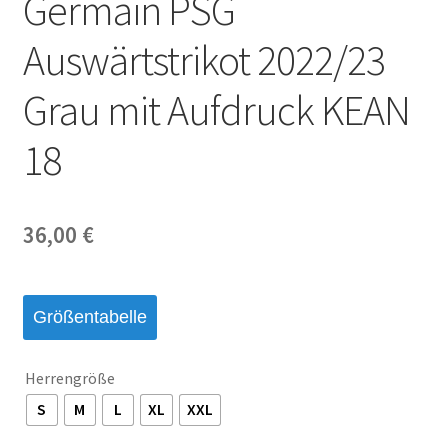
Germain PSG
Startseite – English
Auswärtstrikot 2022/23
Warenkorb
Grau mit Aufdruck KEAN
18
36,00
€
Größentabelle
Herrengröße
S
M
L
XL
XXL