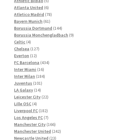
Produkte
5
Athletic Bilbao
5
Produkte
6
Atlanta United
6
Produkte
78
Atletico Madrid
78
61
Produkte
Bayern Munich
61
Produkte
144
Borussia Dortmund
144
Produkte
9
Borussia Monchengladbach
9
4
Produkte
Celtic
4
Produkte
127
Chelsea
127
12
Produkte
Everton
12
Produkte
434
FC Barcelona
434
16
Produkte
Inter Miami
16
Produkte
184
Inter Milan
184
101
Produkte
Juventus
101
14
Produkte
LA Galaxy
14
Produkte
22
Leicester City
22
4
Produkte
Lille OSC
4
Produkte
182
Liverpool FC
182
Produkte
7
Los Angeles FC
7
Produkte
166
Manchester City
166
Produkte
242
Manchester United
242
23
Produkte
Newcastle United
23