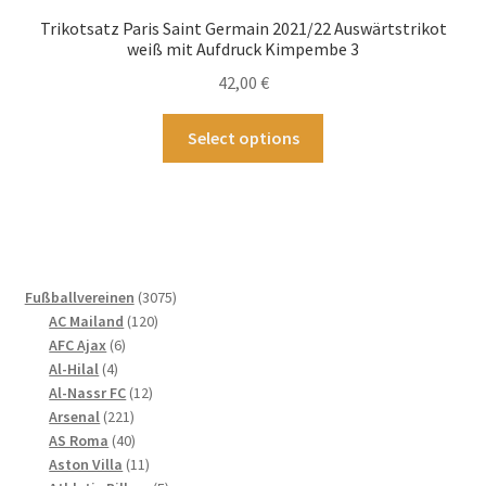
können
Trikotsatz Paris Saint Germain 2021/22 Auswärtstrikot
auf
weiß mit Aufdruck Kimpembe 3
der
42,00
€
Produktseite
gewählt
Dieses
Select options
werden
Produkt
weist
mehrere
Varianten
auf.
Die
3075
Fußballvereinen
3075
Optionen
120
Produkte
AC Mailand
120
können
6
Produkte
AFC Ajax
6
4
Produkte
auf
Al-Hilal
4
Produkte
12
Al-Nassr FC
12
der
221
Produkte
Arsenal
221
Produktseite
Produkte
40
AS Roma
40
gewählt
Produkte
11
Aston Villa
11
werden