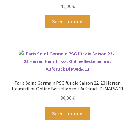
der
41,00
€
Produktseite
gewählt
Dieses
Select options
werden
Produkt
weist
mehrere
Varianten
auf.
Die
Optionen
können
Paris Saint Germain PSG für die Saison 22-23 Herren
auf
Heimtrikot Online Bestellen mit Aufdruck Di MARiA 11
der
36,00
€
Produktseite
gewählt
Dieses
Select options
werden
Produkt
weist
mehrere