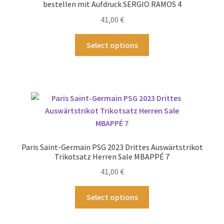
bestellen mit Aufdruck SERGIO RAMOS 4
der
41,00
€
Produktseite
gewählt
Dieses
Select options
werden
Produkt
weist
mehrere
Varianten
auf.
Die
Optionen
können
Paris Saint-Germain PSG 2023 Drittes Auswärtstrikot
auf
Trikotsatz Herren Sale MBAPPÉ 7
der
41,00
€
Produktseite
gewählt
Dieses
Select options
werden
Produkt
weist