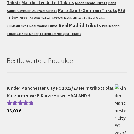
Trikots
Manchester United Trikots
Niederlande Trikots
Paris
Paris Saint-Germain Trikots
PSG
Saint-Germain Auswärtstrikot
Trikot 2022-23
PSG Trikot 2022-23 Fußballtrikots
Real Madrid
Real Madrid Trikots
Fußballtrikot
Real Madrid Trikot
Real Madrid
Trikotsatz für Kinder
Tottenham Hotspur Trikots
Bestbewertete Produkte
Kinder Manchester City FC 2022/23 Heimtrikots blau
Kurzarm + weiß Kurze Hosen HAALAND 9
36,00
€
Bewertet mit
5.00
von 5