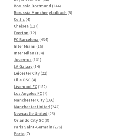
Produkte
144
Borussia Dortmund
144
Produkte
9
Borussia Monchengladbach
9
4
Produkte
Celtic
4
Produkte
127
Chelsea
127
12
Produkte
Everton
12
Produkte
434
FC Barcelona
434
16
Produkte
Inter Miami
16
Produkte
184
Inter Milan
184
101
Produkte
Juventus
101
14
Produkte
LA Galaxy
14
Produkte
22
Leicester City
22
4
Produkte
Lille OSC
4
Produkte
182
Liverpool FC
182
Produkte
7
Los Angeles FC
7
Produkte
166
Manchester City
166
Produkte
242
Manchester United
242
23
Produkte
Newcastle United
23
8
Produkte
Orlando City SC
8
Produkte
276
Paris Saint-Germain
276
7
Produkte
Porto
7