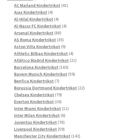
Produkte
41
AC Mailand Kindertrikot
41
4
Produkte
Ajax Kindertrikot
4
Produkte
4
Al-Hilal Kindertrikot
4
Produkte
4
Al-Nassr FC Kindertrikot
4
88
Produkte
Arsenal Kindertrikot
88
Produkte
35
AS Roma Kindertrikot
35
Produkte
9
Aston Villa Kindertrikot
9
Produkte
4
Athletic Bilbao Kindertrikot
4
Produkte
21
Atlético Madrid Kindertrikot
21
163
Produkte
Barcelona Kindertrikot
163
Produkte
59
Bayern Munich Kindertrikot
59
7
Produkte
Benfica Kindertrikot
7
Produkte
22
Borussia Dortmund Kindertrikot
22
79
Produkte
Chelsea Kindertrikot
79
16
Produkte
Everton Kindertrikot
16
Produkte
11
Inter Miami Kindertrikot
11
6
Produkte
Inter Milan Kindertrikot
6
78
Produkte
Juventus Kindertrikot
78
Produkte
59
Liverpool Kindertrikot
59
Produkte
142
Manchester City Kindertrikot
142