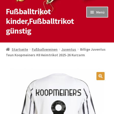
Fußballtrikot
Zur
Zum
Menü
Navigation
Inhalt
kinder,Fußballtrikot
springen
springen
günstig
Start
Startseite
Fußballvereinen
Juventus
Billige Juventus
Teun Koopmeiners #8 Heimtrikot 2025-26 Kurzarm
Blog
Kasse
Kontaktiere uns
🔍
Mein Konto
Shop