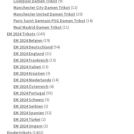
9
Produkte
Liverpool Damen Trikot
9
Produkte
12
Manchester City Damen Trikot
12
Produkte
10
Manchester United Damen Trikot
10
Produkte
14
Paris Saint Germain PSG Damen Trikot
14
11
Produkte
Real Madrid Damen Trikot
11
243
Produkte
EM 2024 Trikots
243
Produkte
19
EM 2024 Belgien
19
Produkte
54
EM 2024 Deutschland
54
21
Produkte
EM 2024 England
21
Produkte
13
EM 2024 Frankreich
13
13
Produkte
EM 2024 Italien
13
Produkte
3
EM 2024 Kroatien
3
Produkte
14
EM 2024 Niederlande
14
4
Produkte
EM 2024 Österreich
4
55
Produkte
EM 2024 Portugal
55
3
Produkte
EM 2024 Schweiz
3
2
Produkte
EM 2024 Serbien
2
Produkte
32
EM 2024 Spanien
32
2
Produkte
EM 2024 Türkei
2
Produkte
2
EM 2024 Ungarn
2
1402
Produkte
Kindertrikots
1402