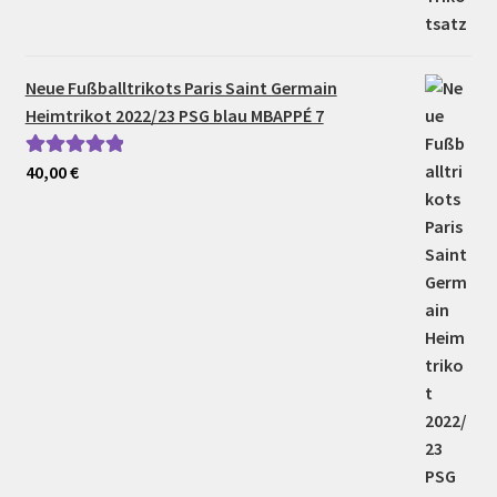
Neue Fußballtrikots Paris Saint Germain
Heimtrikot 2022/23 PSG blau MBAPPÉ 7
40,00
€
Bewertet mit
5.00
von 5