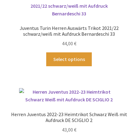
auf.
Die
Optionen
können
Juventus Turin Herren Auswärts Trikot 2021/22
auf
schwarz/weiß mit Aufdruck Bernardeschi 33
der
44,00
€
Produktseite
gewählt
Dieses
Select options
werden
Produkt
weist
mehrere
Varianten
auf.
Die
Optionen
Herren Juventus 2022-23 Heimtrikot Schwarz Weiß mit
können
Aufdruck DE SCIGLIO 2
auf
43,00
€
der