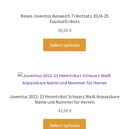
Neues Juventus Ausweich Trikotsatz 2024-25
Fussballtrikots
36,00
€
Dieses
Select options
Produkt
weist
mehrere
Varianten
auf.
Die
Optionen
Juventus 2022-23 Heimtrikot Schwarz Weiß Anpassbare
können
Name und Nummer für Herren
auf
43,00
€
der
Produktseite
Dieses
Select options
gewählt