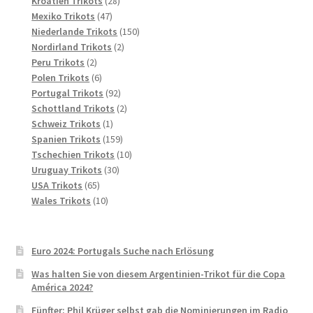
28
Produkte
Kroatien Trikots
28
47
Produkte
Mexiko Trikots
47
Produkte
150
Niederlande Trikots
150
2
Produkte
Nordirland Trikots
2
2
Produkte
Peru Trikots
2
Produkte
6
Polen Trikots
6
Produkte
92
Portugal Trikots
92
Produkte
2
Schottland Trikots
2
1
Produkte
Schweiz Trikots
1
Produkt
159
Spanien Trikots
159
Produkte
10
Tschechien Trikots
10
30
Produkte
Uruguay Trikots
30
65
Produkte
USA Trikots
65
Produkte
10
Wales Trikots
10
Produkte
Euro 2024: Portugals Suche nach Erlösung
Was halten Sie von diesem Argentinien-Trikot für die Copa
América 2024?
Fünfter: Phil Krüger selbst gab die Nominierungen im Radio