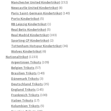
Produkte
152
Manchester United Kindertrikot
152
8
Produkte
Newcastle United Kindertrikot
8
Produkte
140
Paris Saint-Germain Kindertrikot
140
5
Produkte
Porto Kindertrikot
5
Produkte
1
RB Leipzig Kindertrikot
1
5
Produkt
Real Betis Kindertrikot
5
Produkte
183
Real Madrid Kindertrikot
183
2
Produkte
Sporting CP Kindertrikot
2
Produkte
36
Tottenham Hotspur Kindertrikot
36
6
Produkte
Wolves Kindertrikot
6
1233
Produkte
Nationaltrikot
1233
Produkte
109
Argentinien Trikots
109
57
Produkte
Belgien Trikots
57
Produkte
140
Brasilien Trikots
140
3
Produkte
Dänemark Trikots
3
Produkte
35
Deutschland Trikots
35
145
Produkte
England Trikots
145
Produkte
100
Frankreich Trikots
100
17
Produkte
Italien Trikots
17
Produkte
5
Kolumbien Trikots
5