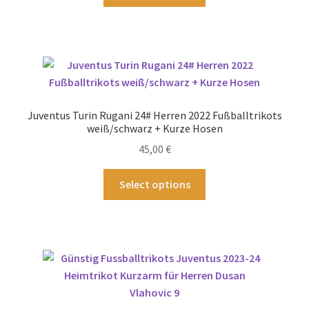
Produkt
werden
weist
mehrere
Varianten
auf.
Die
Optionen
Juventus Turin Rugani 24# Herren 2022 Fußballtrikots
können
weiß/schwarz + Kurze Hosen
auf
45,00
€
der
Produktseite
Dieses
Select options
gewählt
Produkt
werden
weist
mehrere
Varianten
auf.
Die
Optionen