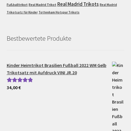
Real Madrid Trikots
Fußballtrikot
Real Madrid Trikot
Real Madrid
Trikotsatz für Kinder
Tottenham Hotspur Trikots
Bestbewertete Produkte
Kinder Heimtrikot Brasilien Fußball 2022 WM Gelb
Trikotsatz mit Aufdruck VINI JR.20
34,00
€
Bewertet mit
5.00
von 5