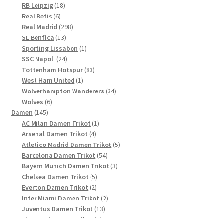
Produkte
18
RB Leipzig
18
6
Produkte
Real Betis
6
Produkte
298
Real Madrid
298
13
Produkte
SL Benfica
13
Produkte
1
Sporting Lissabon
1
24
Produkt
SSC Napoli
24
Produkte
83
Tottenham Hotspur
83
1
Produkte
West Ham United
1
Produkt
34
Wolverhampton Wanderers
34
6
Produkte
Wolves
6
145
Produkte
Damen
145
Produkte
1
AC Milan Damen Trikot
1
4
Produkt
Arsenal Damen Trikot
4
Produkte
5
Atletico Madrid Damen Trikot
5
54
Produkte
Barcelona Damen Trikot
54
Produkte
3
Bayern Munich Damen Trikot
3
5
Produkte
Chelsea Damen Trikot
5
2
Produkte
Everton Damen Trikot
2
Produkte
2
Inter Miami Damen Trikot
2
13
Produkte
Juventus Damen Trikot
13