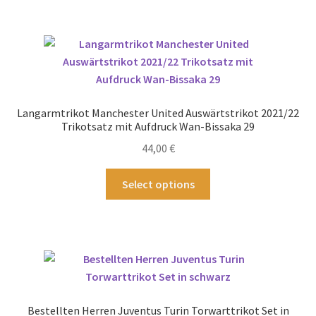
mehrere
Varianten
auf.
Die
Optionen
können
Langarmtrikot Manchester United Auswärtstrikot 2021/22
auf
Trikotsatz mit Aufdruck Wan-Bissaka 29
der
44,00
€
Produktseite
gewählt
Dieses
Select options
werden
Produkt
weist
mehrere
Varianten
auf.
Die
Optionen
Bestellten Herren Juventus Turin Torwarttrikot Set in