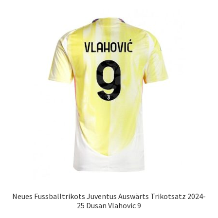
Varianten
auf.
Die
Optionen
können
auf
der
Produktseite
gewählt
werden
Neues Fussballtrikots Juventus Auswärts Trikotsatz 2024-
25 Dusan Vlahovic 9