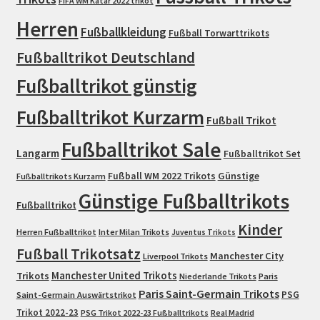
FIFA WM Katar 2022 trikot
Herren
Fußballkleidung
Fußball Torwarttrikots
Fußballtrikot Deutschland
Fußballtrikot günstig
Fußballtrikot Kurzarm
Fußball Trikot
Fußballtrikot Sale
Langarm
Fußballtrikot Set
Fußball WM 2022 Trikots
Günstige
Fußballtrikots Kurzarm
Günstige Fußballtrikots
Fußballtrikot
Kinder
Herren Fußballtrikot
Inter Milan Trikots
Juventus Trikots
Fußball Trikotsatz
Manchester City
Liverpool Trikots
Trikots
Manchester United Trikots
Niederlande Trikots
Paris
Paris Saint-Germain Trikots
PSG
Saint-Germain Auswärtstrikot
Trikot 2022-23
PSG Trikot 2022-23 Fußballtrikots
Real Madrid