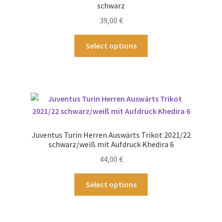
können
schwarz
auf
39,00
€
der
Produktseite
Dieses
Select options
gewählt
Produkt
werden
weist
mehrere
Varianten
auf.
Die
Optionen
Juventus Turin Herren Auswärts Trikot 2021/22
können
schwarz/weiß mit Aufdruck Khedira 6
auf
44,00
€
der
Produktseite
Dieses
Select options
gewählt
Produkt
werden
weist
mehrere