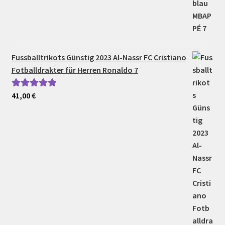
Fussballtrikots Günstig 2023 Al-Nassr FC Cristiano
Fotballdrakter für Herren Ronaldo 7
41,00
€
Bewertet mit
5.00
von 5