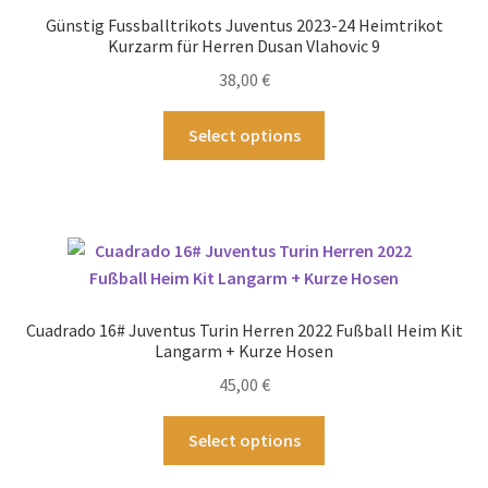
können
Günstig Fussballtrikots Juventus 2023-24 Heimtrikot
auf
Kurzarm für Herren Dusan Vlahovic 9
der
38,00
€
Produktseite
gewählt
Dieses
Select options
werden
Produkt
weist
mehrere
Varianten
auf.
Die
Optionen
Cuadrado 16# Juventus Turin Herren 2022 Fußball Heim Kit
können
Langarm + Kurze Hosen
auf
45,00
€
der
Produktseite
Dieses
Select options
gewählt
Produkt
werden
weist