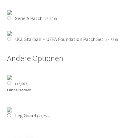
Serie A Patch
(
+
3,69
€
)
UCL Starball + UEFA Foundation Patch Set
(
+
4,52
€
)
Andere Optionen
(
+
6,00
€
)
Fußballsocken
Leg Guard
(
+
3,25
€
)