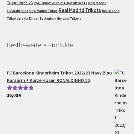
Trikot 2022-23
PSG Trikot 2022-23 Fußballtrikots
Real Madrid
Real Madrid Trikots
Fußballtrikot
Real Madrid Trikot
Real Madrid
Trikotsatz für Kinder
Tottenham Hotspur Trikots
Bestbewertete Produkte
FC Barcelona Kinderheim Trikot 2022/23 Navy Blau
Kurzarm + Kurze Hosen RONALDINHO 10
36,00
€
Bewertet mit
5.00
von 5