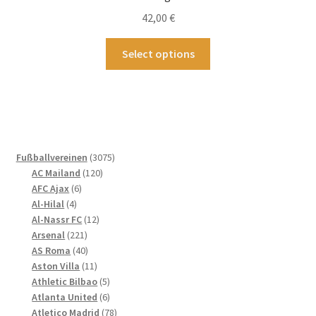
der
42,00
€
Produktseite
gewählt
Dieses
Select options
werden
Produkt
weist
mehrere
Varianten
auf.
Die
3075
Fußballvereinen
3075
Optionen
120
Produkte
AC Mailand
120
können
6
Produkte
AFC Ajax
6
4
Produkte
auf
Al-Hilal
4
Produkte
12
Al-Nassr FC
12
der
221
Produkte
Arsenal
221
Produktseite
Produkte
40
AS Roma
40
gewählt
Produkte
11
Aston Villa
11
werden
Produkte
5
Athletic Bilbao
5
Produkte
6
Atlanta United
6
Produkte
78
Atletico Madrid
78