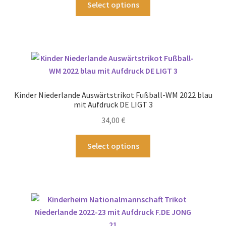
Select options
Produkt
weist
mehrere
Varianten
auf.
Die
Optionen
Kinder Niederlande Auswärtstrikot Fußball-WM 2022 blau
können
mit Aufdruck DE LIGT 3
auf
34,00
€
der
Produktseite
Dieses
Select options
gewählt
Produkt
werden
weist
mehrere
Varianten
auf.
Die