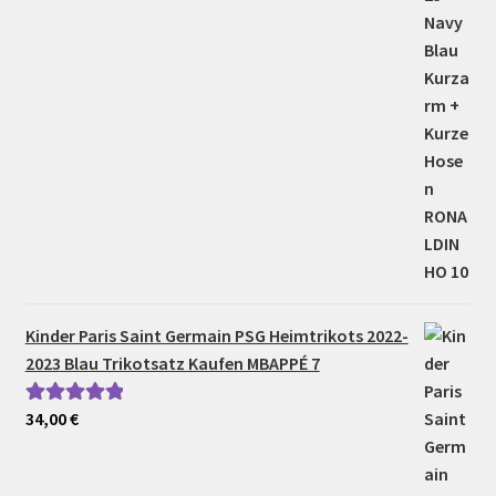
Kinder Paris Saint Germain PSG Heimtrikots 2022-
2023 Blau Trikotsatz Kaufen MBAPPÉ 7
34,00
€
Bewertet mit
5.00
von 5