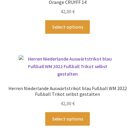
Orange CRUYFF 14
auf
42,00
€
der
Produktseite
Dieses
Select options
gewählt
Produkt
werden
weist
mehrere
Varianten
auf.
Die
Optionen
können
Herren Niederlande Auswärtstrikot blau Fußball WM 2022
auf
Fußball Trikot selbst gestalten
der
42,00
€
Produktseite
gewählt
Dieses
Select options
werden
Produkt
weist