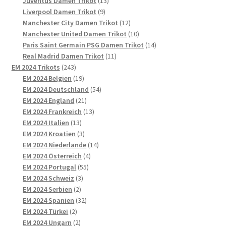
Juventus Damen Trikot
13
9
Produkte
Liverpool Damen Trikot
9
Produkte
12
Manchester City Damen Trikot
12
Produkte
10
Manchester United Damen Trikot
10
Produkte
14
Paris Saint Germain PSG Damen Trikot
14
11
Produkte
Real Madrid Damen Trikot
11
243
Produkte
EM 2024 Trikots
243
Produkte
19
EM 2024 Belgien
19
Produkte
54
EM 2024 Deutschland
54
21
Produkte
EM 2024 England
21
Produkte
13
EM 2024 Frankreich
13
13
Produkte
EM 2024 Italien
13
Produkte
3
EM 2024 Kroatien
3
Produkte
14
EM 2024 Niederlande
14
4
Produkte
EM 2024 Österreich
4
55
Produkte
EM 2024 Portugal
55
3
Produkte
EM 2024 Schweiz
3
2
Produkte
EM 2024 Serbien
2
Produkte
32
EM 2024 Spanien
32
2
Produkte
EM 2024 Türkei
2
Produkte
2
EM 2024 Ungarn
2