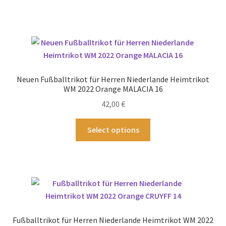
werden
weist
mehrere
Varianten
auf.
Die
Optionen
Neuen Fußballtrikot für Herren Niederlande Heimtrikot
können
WM 2022 Orange MALACIA 16
auf
42,00
€
der
Produktseite
Dieses
Select options
gewählt
Produkt
werden
weist
mehrere
Varianten
auf.
Die
Optionen
Fußballtrikot für Herren Niederlande Heimtrikot WM 2022
können