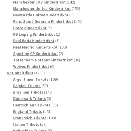
Produkte
142
Manchester City Kindertrikot
142
Produkte
152
Manchester United Kindertrikot
152
8
Produkte
Newcastle United Kindertrikot
8
Produkte
140
Paris Saint-Germain Kindertrikot
140
5
Produkte
Porto Kindertrikot
5
Produkte
1
RB Leipzig Kindertrikot
1
5
Produkt
Real Betis Kindertrikot
5
Produkte
183
Real Madrid Kindertrikot
183
2
Produkte
Sporting CP Kindertrikot
2
Produkte
36
Tottenham Hotspur Kindertrikot
36
6
Produkte
Wolves Kindertrikot
6
1233
Produkte
Nationaltrikot
1233
Produkte
109
Argentinien Trikots
109
57
Produkte
Belgien Trikots
57
Produkte
140
Brasilien Trikots
140
3
Produkte
Dänemark Trikots
3
Produkte
35
Deutschland Trikots
35
145
Produkte
England Trikots
145
Produkte
100
Frankreich Trikots
100
17
Produkte
Italien Trikots
17
Produkte
5
Kolumbien Trikots
5