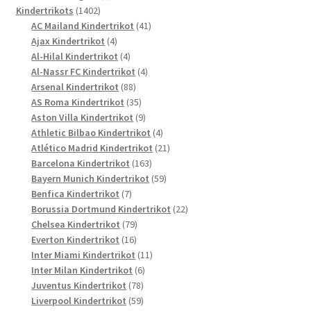
1402
Produkte
Kindertrikots
1402
Produkte
41
AC Mailand Kindertrikot
41
4
Produkte
Ajax Kindertrikot
4
Produkte
4
Al-Hilal Kindertrikot
4
Produkte
4
Al-Nassr FC Kindertrikot
4
88
Produkte
Arsenal Kindertrikot
88
Produkte
35
AS Roma Kindertrikot
35
Produkte
9
Aston Villa Kindertrikot
9
Produkte
4
Athletic Bilbao Kindertrikot
4
Produkte
21
Atlético Madrid Kindertrikot
21
163
Produkte
Barcelona Kindertrikot
163
Produkte
59
Bayern Munich Kindertrikot
59
7
Produkte
Benfica Kindertrikot
7
Produkte
22
Borussia Dortmund Kindertrikot
22
79
Produkte
Chelsea Kindertrikot
79
16
Produkte
Everton Kindertrikot
16
Produkte
11
Inter Miami Kindertrikot
11
6
Produkte
Inter Milan Kindertrikot
6
78
Produkte
Juventus Kindertrikot
78
Produkte
59
Liverpool Kindertrikot
59