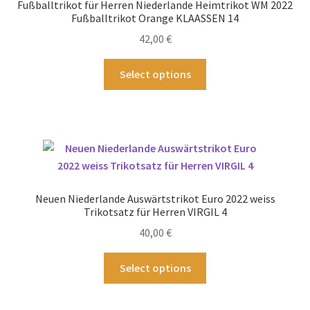
Fußballtrikot für Herren Niederlande Heimtrikot WM 2022
auf
Fußballtrikot Orange KLAASSEN 14
der
42,00
€
Produktseite
gewählt
Dieses
Select options
werden
Produkt
weist
mehrere
Varianten
auf.
Die
Optionen
Neuen Niederlande Auswärtstrikot Euro 2022 weiss
können
Trikotsatz für Herren VIRGIL 4
auf
40,00
€
der
Produktseite
Dieses
Select options
gewählt
Produkt
werden
weist