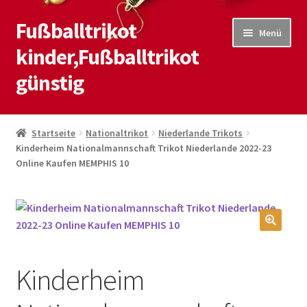
Fußballtrikot
Zur
Zum
Menü
Navigation
Inhalt
kinder,Fußballtrikot
springen
springen
günstig
Start
Startseite
Nationaltrikot
Niederlande Trikots
Kinderheim Nationalmannschaft Trikot Niederlande 2022-23
Blog
Online Kaufen MEMPHIS 10
Kasse
Kontaktiere uns
🔍
Mein Konto
Kinderheim
Shop