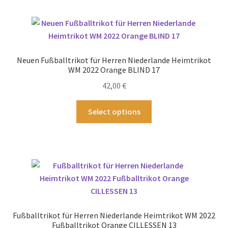
mehrere
Varianten
auf.
Die
Optionen
Neuen Fußballtrikot für Herren Niederlande Heimtrikot
können
WM 2022 Orange BLIND 17
auf
42,00
€
der
Produktseite
Dieses
Select options
gewählt
Produkt
werden
weist
mehrere
Varianten
auf.
Die
Optionen
können
Fußballtrikot für Herren Niederlande Heimtrikot WM 2022
auf
Fußballtrikot Orange CILLESSEN 13