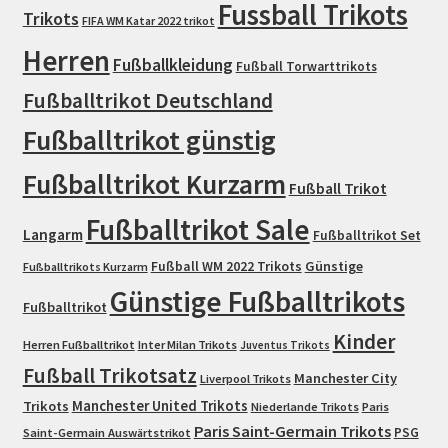
Fussball Trikots
Trikots
FIFA WM Katar 2022 trikot
Herren
Fußballkleidung
Fußball Torwarttrikots
Fußballtrikot Deutschland
Fußballtrikot günstig
Fußballtrikot Kurzarm
Fußball Trikot
Fußballtrikot Sale
Langarm
Fußballtrikot Set
Fußball WM 2022 Trikots
Günstige
Fußballtrikots Kurzarm
Günstige Fußballtrikots
Fußballtrikot
Kinder
Herren Fußballtrikot
Inter Milan Trikots
Juventus Trikots
Fußball Trikotsatz
Manchester City
Liverpool Trikots
Trikots
Manchester United Trikots
Niederlande Trikots
Paris
Paris Saint-Germain Trikots
PSG
Saint-Germain Auswärtstrikot