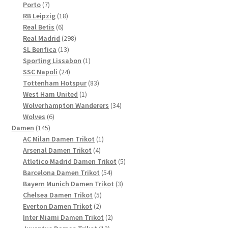
7
Produkte
Porto
7
Produkte
18
RB Leipzig
18
6
Produkte
Real Betis
6
Produkte
298
Real Madrid
298
13
Produkte
SL Benfica
13
Produkte
1
Sporting Lissabon
1
24
Produkt
SSC Napoli
24
Produkte
83
Tottenham Hotspur
83
1
Produkte
West Ham United
1
Produkt
34
Wolverhampton Wanderers
34
6
Produkte
Wolves
6
145
Produkte
Damen
145
Produkte
1
AC Milan Damen Trikot
1
4
Produkt
Arsenal Damen Trikot
4
Produkte
5
Atletico Madrid Damen Trikot
5
54
Produkte
Barcelona Damen Trikot
54
Produkte
3
Bayern Munich Damen Trikot
3
5
Produkte
Chelsea Damen Trikot
5
2
Produkte
Everton Damen Trikot
2
Produkte
2
Inter Miami Damen Trikot
2
13
Produkte