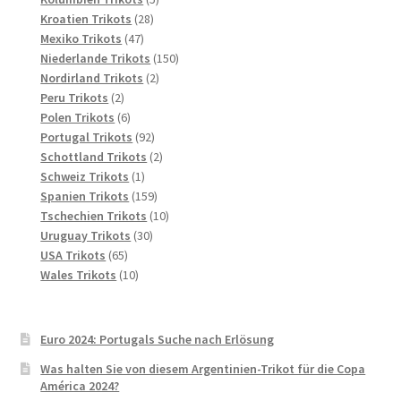
28
Produkte
Kroatien Trikots
28
47
Produkte
Mexiko Trikots
47
Produkte
150
Niederlande Trikots
150
2
Produkte
Nordirland Trikots
2
2
Produkte
Peru Trikots
2
Produkte
6
Polen Trikots
6
Produkte
92
Portugal Trikots
92
Produkte
2
Schottland Trikots
2
1
Produkte
Schweiz Trikots
1
Produkt
159
Spanien Trikots
159
Produkte
10
Tschechien Trikots
10
30
Produkte
Uruguay Trikots
30
65
Produkte
USA Trikots
65
Produkte
10
Wales Trikots
10
Produkte
Euro 2024: Portugals Suche nach Erlösung
Was halten Sie von diesem Argentinien-Trikot für die Copa
América 2024?