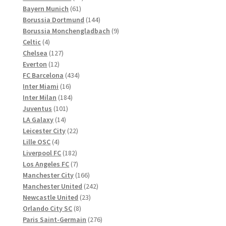
61
Produkte
Bayern Munich
61
Produkte
144
Borussia Dortmund
144
Produkte
9
Borussia Monchengladbach
9
4
Produkte
Celtic
4
Produkte
127
Chelsea
127
12
Produkte
Everton
12
Produkte
434
FC Barcelona
434
16
Produkte
Inter Miami
16
Produkte
184
Inter Milan
184
101
Produkte
Juventus
101
14
Produkte
LA Galaxy
14
Produkte
22
Leicester City
22
4
Produkte
Lille OSC
4
Produkte
182
Liverpool FC
182
Produkte
7
Los Angeles FC
7
Produkte
166
Manchester City
166
Produkte
242
Manchester United
242
23
Produkte
Newcastle United
23
8
Produkte
Orlando City SC
8
Produkte
276
Paris Saint-Germain
276