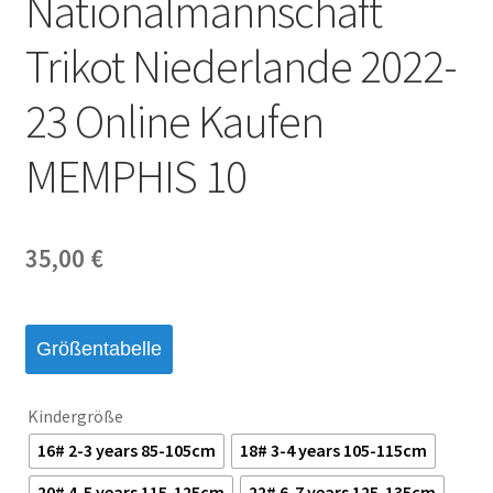
Nationalmannschaft
Startseite – English
Trikot Niederlande 2022-
Warenkorb
23 Online Kaufen
MEMPHIS 10
35,00
€
Größentabelle
Kindergröße
16# 2-3 years 85-105cm
18# 3-4 years 105-115cm
20# 4-5 years 115-125cm
22# 6-7 years 125-135cm