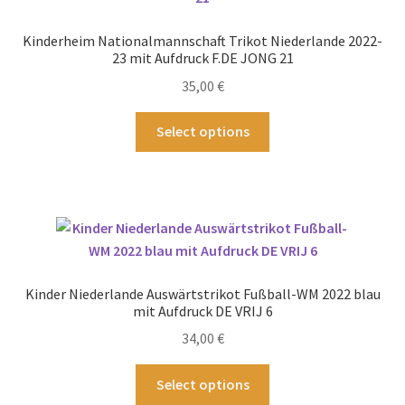
Optionen
können
Kinderheim Nationalmannschaft Trikot Niederlande 2022-
auf
23 mit Aufdruck F.DE JONG 21
der
35,00
€
Produktseite
gewählt
Dieses
Select options
werden
Produkt
weist
mehrere
Varianten
auf.
Die
Optionen
Kinder Niederlande Auswärtstrikot Fußball-WM 2022 blau
können
mit Aufdruck DE VRIJ 6
auf
34,00
€
der
Produktseite
Dieses
Select options
gewählt
Produkt