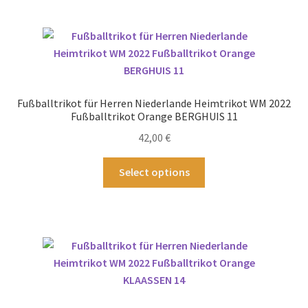
mehrere
Varianten
auf.
Die
Optionen
können
Fußballtrikot für Herren Niederlande Heimtrikot WM 2022
auf
Fußballtrikot Orange BERGHUIS 11
der
42,00
€
Produktseite
gewählt
Dieses
Select options
werden
Produkt
weist
mehrere
Varianten
auf.
Die
Optionen
können