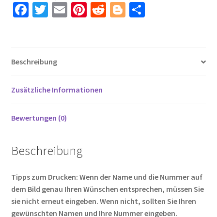
MEMPHIS
Fa
T
E
Pi
R
Bl
T
10
ce
wi
m
nt
e
o
ei
Menge
b
tt
ail
er
d
g
le
o
er
es
di
g
n
Beschreibung
o
t
t
er
k
Zusätzliche Informationen
Bewertungen (0)
Beschreibung
Tipps zum Drucken: Wenn der Name und die Nummer auf
dem Bild genau Ihren Wünschen entsprechen, müssen Sie
sie nicht erneut eingeben. Wenn nicht, sollten Sie Ihren
gewünschten Namen und Ihre Nummer eingeben.