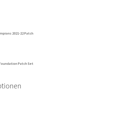
mpions 2021-22 Patch
 Foundation Patch Set
ptionen