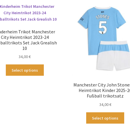
auf.
auf
Die
Die
Optionen
Op
können
kö
auf
au
nderheim Trikot Manchester
der
der
City Heimtrikot 2023-24
Produktseite
Pro
balltrikots Set Jack Grealish
gewählt
ge
10
werden
we
34,00
€
Dieses
Select options
Produkt
weist
Manchester City John Stone
mehrere
Heimtrikot Kinder 2025-2
Varianten
Fußball trikotsatz
auf.
34,00
€
Die
Optionen
Die
Select options
können
Pr
auf
wei