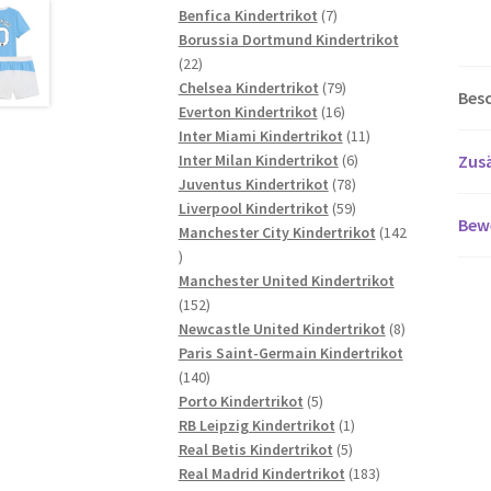
7
Produkte
Benfica Kindertrikot
7
Produkte
Borussia Dortmund Kindertrikot
22
22
Produkte
79
Chelsea Kindertrikot
79
Bes
16
Produkte
Everton Kindertrikot
16
Produkte
11
Inter Miami Kindertrikot
11
6
Produkte
Zusä
Inter Milan Kindertrikot
6
78
Produkte
Juventus Kindertrikot
78
Produkte
59
Liverpool Kindertrikot
59
Bew
Produkte
Manchester City Kindertrikot
142
142
Produkte
Manchester United Kindertrikot
152
152
Produkte
8
Newcastle United Kindertrikot
8
Produkte
Paris Saint-Germain Kindertrikot
140
140
Produkte
5
Porto Kindertrikot
5
Produkte
1
RB Leipzig Kindertrikot
1
5
Produkt
Real Betis Kindertrikot
5
Produkte
183
Real Madrid Kindertrikot
183