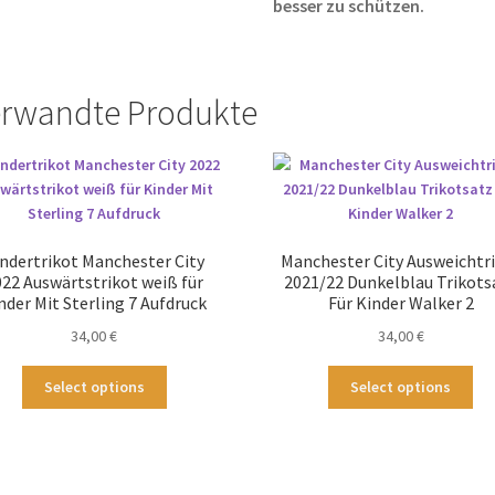
besser zu schützen.
rwandte Produkte
ndertrikot Manchester City
Manchester City Ausweichtr
022 Auswärtstrikot weiß für
2021/22 Dunkelblau Trikots
nder Mit Sterling 7 Aufdruck
Für Kinder Walker 2
34,00
€
34,00
€
Dieses
Die
Select options
Select options
Produkt
Pr
weist
wei
mehrere
me
Varianten
Var