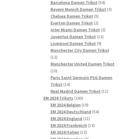
54
Produkte
Barcelona Damen Trikot
54
Produkte
3
Bayern Munich Damen Trikot
3
5
Produkte
Chelsea Damen Trikot
5
2
Produkte
Everton Damen Trikot
2
Produkte
2
Inter Miami Damen Trikot
2
13
Produkte
Juventus Damen Trikot
13
9
Produkte
Liverpool Damen Trikot
9
Produkte
Manchester City Damen Trikot
12
12
Produkte
Manchester United Damen Trikot
10
10
Produkte
Paris Saint Germain PSG Damen
14
Trikot
14
Produkte
11
Real Madrid Damen Trikot
11
243
Produkte
EM 2024 Trikots
243
Produkte
19
EM 2024 Belgien
19
Produkte
54
EM 2024 Deutschland
54
21
Produkte
EM 2024 England
21
Produkte
13
EM 2024 Frankreich
13
13
Produkte
EM 2024 Italien
13
Produkte
3
EM 2024 Kroatien
3