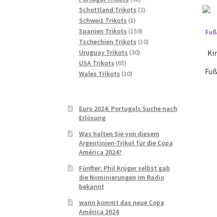
Produkte
2
Schottland Trikots
2
1
Produkte
Schweiz Trikots
1
Produkt
159
Spanien Trikots
159
Produkte
10
Tschechien Trikots
10
30
Produkte
Ki
Uruguay Trikots
30
65
Produkte
USA Trikots
65
Fuß
Produkte
10
Wales Trikots
10
Produkte
Euro 2024: Portugals Suche nach
Erlösung
Was halten Sie von diesem
Argentinien-Trikot für die Copa
América 2024?
Fünfter: Phil Krüger selbst gab
die Nominierungen im Radio
bekannt
wann kommt das neue Copa
América 2024