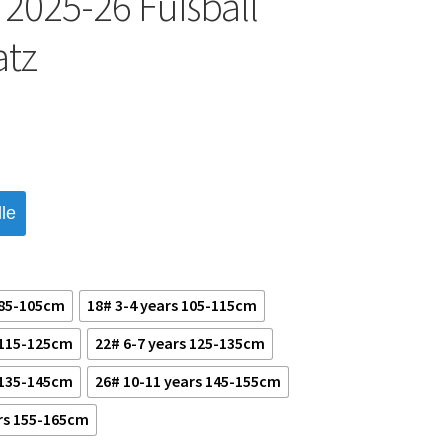
 2025-26 Fußball
atz
le
 85-105cm
18# 3-4 years 105-115cm
 115-125cm
22# 6-7 years 125-135cm
 135-145cm
26# 10-11 years 145-155cm
rs 155-165cm