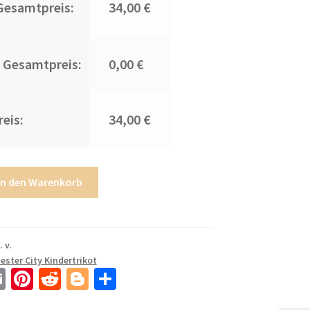
Gesamtpreis:
34,00 €
 Gesamtpreis:
0,00 €
eis:
34,00 €
In den Warenkorb
. v.
ster City Kindertrikot
E
Pi
R
Bl
T
m
nt
e
o
ei