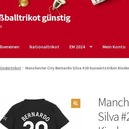
ßballtrikot günstig
tz
lvereinen
Nationaltrikot
EM 2024
Mein Konto
o
Shop
Startseite – English
Warenkorb
Kindertrikot
Manchester City Bernardo Silva #20 Auswärtstrikot Kinder
Manche
🔍
Silva #