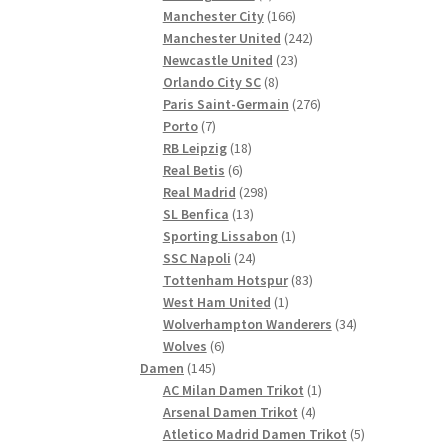
Produkte
166
Manchester City
166
Produkte
242
Manchester United
242
23
Produkte
Newcastle United
23
8
Produkte
Orlando City SC
8
Produkte
276
Paris Saint-Germain
276
7
Produkte
Porto
7
Produkte
18
RB Leipzig
18
6
Produkte
Real Betis
6
Produkte
298
Real Madrid
298
13
Produkte
SL Benfica
13
Produkte
1
Sporting Lissabon
1
24
Produkt
SSC Napoli
24
Produkte
83
Tottenham Hotspur
83
1
Produkte
West Ham United
1
Produkt
34
Wolverhampton Wanderers
34
6
Produkte
Wolves
6
145
Produkte
Damen
145
Produkte
1
AC Milan Damen Trikot
1
4
Produkt
Arsenal Damen Trikot
4
Produkte
5
Atletico Madrid Damen Trikot
5