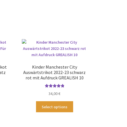
ikot
Kinder Manchester City
atz
Auswärtstrikot 2022-23 schwarz
rot mit Aufdruck GREALISH 10
Bewertet mit
34,00
€
ses
5.00
von 5
odukt
Dieses
Select options
st
Produkt
hrere
weist
ianten
mehrere