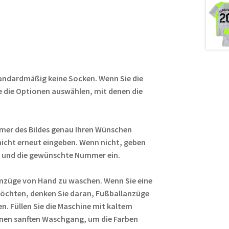
ail
er
d
g
le
es
di
g
n
t
t
er
tandardmäßig keine Socken. Wenn Sie die
 die Optionen auswählen, mit denen die
er des Bildes genau Ihren Wünschen
nicht erneut eingeben. Wenn nicht, geben
 und die gewünschte Nummer ein.
anzüge von Hand zu waschen. Wenn Sie eine
chten, denken Sie daran, Fußballanzüge
n. Füllen Sie die Maschine mit kaltem
inen sanften Waschgang, um die Farben