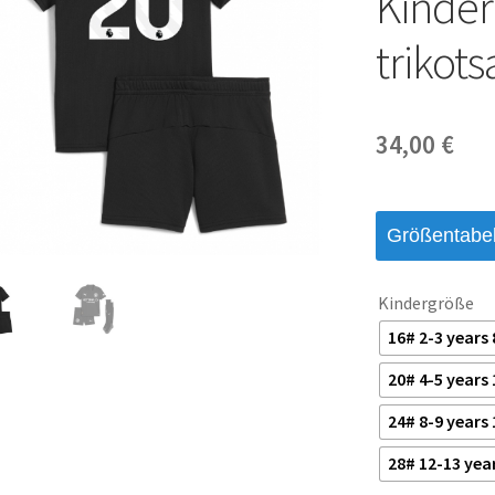
Kinder
trikots
34,00
€
Größentabel
Kindergröße
16# 2-3 years
20# 4-5 years
24# 8-9 years
28# 12-13 yea