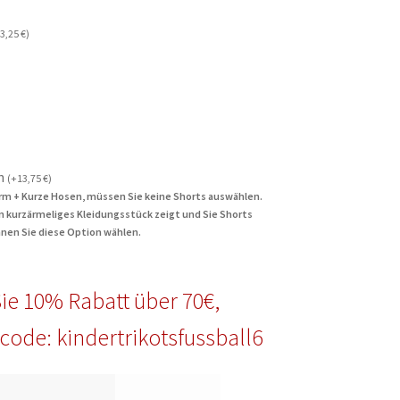
3,25
€
)
n
(
+
13,75
€
)
rm + Kurze Hosen, müssen Sie keine Shorts auswählen.
in kurzärmeliges Kleidungsstück zeigt und Sie Shorts
nen Sie diese Option wählen.
ie 10% Rabatt über 70€,
code: kindertrikotsfussball6