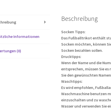
26
b
tt
Fußball
o
er
trikotsatz
Beschreibung
o
Menge
chreibung
k
Socken Tipps:
tzliche Informationen
Das Fußballtrikot enthält s
Socken möchten, können Sie
Socken bezahlen sollen.
ertungen (0)
Drucktipps:
Wenn der Name und die Numm
entsprechen, müssen Sie es 
Sie den gewünschten Namen
Waschtipps:
Es wird empfohlen, Fußball
Waschmaschine benutzen mö
einzuschalten und zu wasche
Wasser und verwenden Sie e