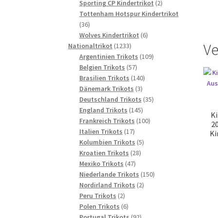
2
Produkte
Sporting CP Kindertrikot
2
Produkte
Tottenham Hotspur Kindertrikot
36
36
Produkte
6
Wolves Kindertrikot
6
Ve
1233
Produkte
Nationaltrikot
1233
Produkte
109
Argentinien Trikots
109
57
Produkte
Belgien Trikots
57
Produkte
140
Brasilien Trikots
140
3
Produkte
Dänemark Trikots
3
Produkte
35
Deutschland Trikots
35
145
Produkte
England Trikots
145
Ki
Produkte
100
Frankreich Trikots
100
2
17
Produkte
Italien Trikots
17
Ki
Produkte
5
Kolumbien Trikots
5
28
Produkte
Kroatien Trikots
28
47
Produkte
Mexiko Trikots
47
Produkte
150
Niederlande Trikots
150
2
Produkte
Nordirland Trikots
2
2
Produkte
Peru Trikots
2
Produkte
6
Polen Trikots
6
Produkte
92
Portugal Trikots
92