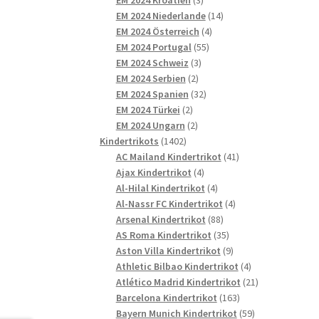
Produkte
14
EM 2024 Niederlande
14
4
Produkte
EM 2024 Österreich
4
55
Produkte
EM 2024 Portugal
55
3
Produkte
EM 2024 Schweiz
3
2
Produkte
EM 2024 Serbien
2
Produkte
32
EM 2024 Spanien
32
2
Produkte
EM 2024 Türkei
2
Produkte
2
EM 2024 Ungarn
2
1402
Produkte
Kindertrikots
1402
Produkte
41
AC Mailand Kindertrikot
41
4
Produkte
Ajax Kindertrikot
4
Produkte
4
Al-Hilal Kindertrikot
4
Produkte
4
Al-Nassr FC Kindertrikot
4
88
Produkte
Arsenal Kindertrikot
88
Produkte
35
AS Roma Kindertrikot
35
Produkte
9
Aston Villa Kindertrikot
9
Produkte
4
Athletic Bilbao Kindertrikot
4
Produkte
21
Atlético Madrid Kindertrikot
21
163
Produkte
Barcelona Kindertrikot
163
Produkte
59
Bayern Munich Kindertrikot
59