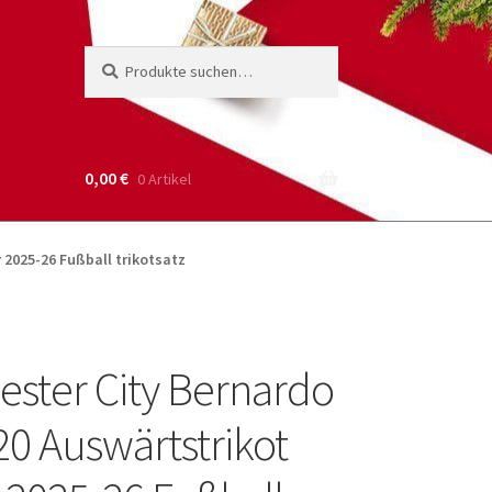
Suche
Suchen
nach:
0,00
€
0 Artikel
 2025-26 Fußball trikotsatz
ster City Bernardo
20 Auswärtstrikot