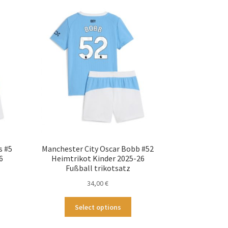
.
Varianten
auf.
tionen
Die
nnen
Optionen
f
können
auf
duktseite
der
wählt
Produktseite
rden
gewählt
werden
s #5
Manchester City Oscar Bobb #52
6
Heimtrikot Kinder 2025-26
Fußball trikotsatz
34,00
€
ses
Dieses
Select options
odukt
Produkt
st
weist