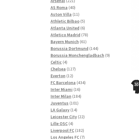
221
Produkte
Arsenal
221
Produkte
40
AS Roma
40
Produkte
11
Aston Villa
11
Produkte
5
Athletic Bilbao
5
Produkte
6
Atlanta United
6
Produkte
78
Atletico Madrid
78
61
Produkte
Bayern Munich
61
Produkte
144
Borussia Dortmund
144
Produkte
9
Borussia Monchengladbach
9
4
Produkte
Celtic
4
Produkte
127
Chelsea
127
12
Produkte
Everton
12
Produkte
434
FC Barcelona
434
16
Produkte
Inter Miami
16
Produkte
184
Inter Milan
184
101
Produkte
Juventus
101
14
Produkte
LA Galaxy
14
Produkte
22
Leicester City
22
4
Produkte
Lille OSC
4
Produkte
182
Liverpool FC
182
Produkte
7
Los Angeles FC
7