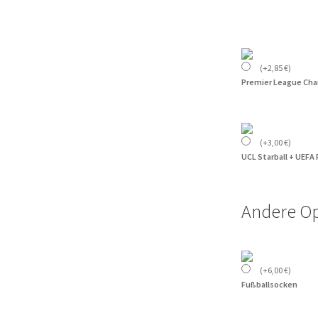
(
+
2,85
€
)
Premier League Cha
(
+
3,00
€
)
UCL Starball + UEFA
Andere O
(
+
6,00
€
)
Fußballsocken