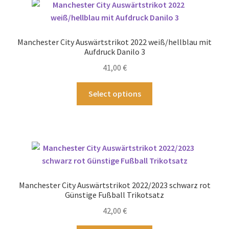
auf.
Die
Optionen
Manchester City Auswärtstrikot 2022 weiß/hellblau mit
können
Aufdruck Danilo 3
auf
41,00
€
der
Produktseite
Dieses
Select options
gewählt
Produkt
werden
weist
mehrere
Varianten
auf.
Die
Optionen
Manchester City Auswärtstrikot 2022/2023 schwarz rot
können
Günstige Fußball Trikotsatz
auf
42,00
€
der
Produktseite