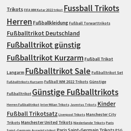
Fussball Trikots
Trikots
FIFA WM Katar 2022 trikot
Herren
Fußballkleidung
Fußball Torwarttrikots
Fußballtrikot Deutschland
Fußballtrikot günstig
Fußballtrikot Kurzarm
Fußball Trikot
Fußballtrikot Sale
Langarm
Fußballtrikot Set
Fußball WM 2022 Trikots
Günstige
Fußballtrikots Kurzarm
Günstige Fußballtrikots
Fußballtrikot
Kinder
Herren Fußballtrikot
Inter Milan Trikots
Juventus Trikots
Fußball Trikotsatz
Manchester City
Liverpool Trikots
Trikots
Manchester United Trikots
Niederlande Trikots
Paris
Paris Saint-Germain Trikots
PSG
Saint-Germain Auswärtstrikot