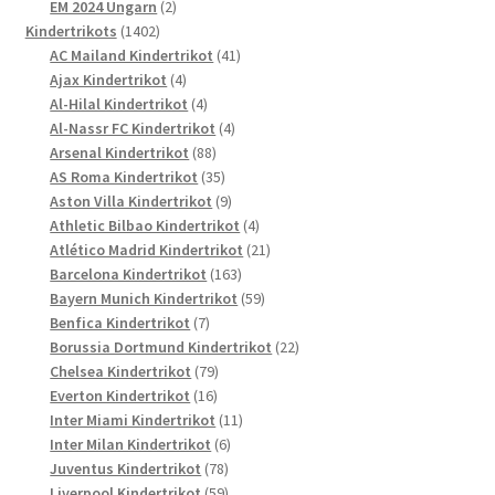
Produkte
2
EM 2024 Ungarn
2
1402
Produkte
Kindertrikots
1402
Produkte
41
AC Mailand Kindertrikot
41
4
Produkte
Ajax Kindertrikot
4
Produkte
4
Al-Hilal Kindertrikot
4
Produkte
4
Al-Nassr FC Kindertrikot
4
88
Produkte
Arsenal Kindertrikot
88
Produkte
35
AS Roma Kindertrikot
35
Produkte
9
Aston Villa Kindertrikot
9
Produkte
4
Athletic Bilbao Kindertrikot
4
Produkte
21
Atlético Madrid Kindertrikot
21
163
Produkte
Barcelona Kindertrikot
163
Produkte
59
Bayern Munich Kindertrikot
59
7
Produkte
Benfica Kindertrikot
7
Produkte
22
Borussia Dortmund Kindertrikot
22
79
Produkte
Chelsea Kindertrikot
79
16
Produkte
Everton Kindertrikot
16
Produkte
11
Inter Miami Kindertrikot
11
6
Produkte
Inter Milan Kindertrikot
6
78
Produkte
Juventus Kindertrikot
78
Produkte
59
Liverpool Kindertrikot
59