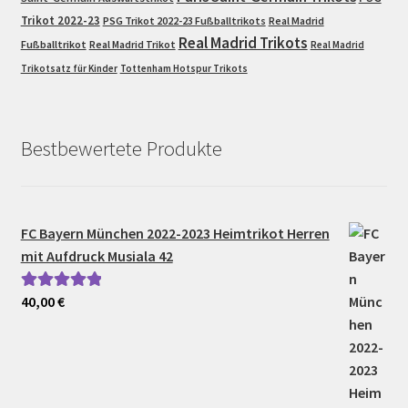
Trikot 2022-23
PSG Trikot 2022-23 Fußballtrikots
Real Madrid
Real Madrid Trikots
Fußballtrikot
Real Madrid Trikot
Real Madrid
Trikotsatz für Kinder
Tottenham Hotspur Trikots
Bestbewertete Produkte
FC Bayern München 2022-2023 Heimtrikot Herren
mit Aufdruck Musiala 42
40,00
€
Bewertet mit
5.00
von 5