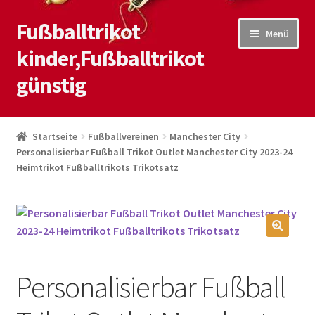
Fußballtrikot
Zur
Zum
Menü
Navigation
Inhalt
kinder,Fußballtrikot
springen
springen
günstig
Start
Startseite
Fußballvereinen
Manchester City
Personalisierbar Fußball Trikot Outlet Manchester City 2023-24
Blog
Heimtrikot Fußballtrikots Trikotsatz
Kasse
Kontaktiere uns
🔍
Mein Konto
Personalisierbar Fußball
Shop