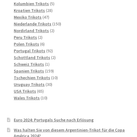
Produkte
5
Kolumbien Trikots
5
28
Produkte
Kroatien Trikots
28
47
Produkte
Mexiko Trikots
47
Produkte
150
Niederlande Trikots
150
2
Produkte
Nordirland Trikots
2
2
Produkte
Peru Trikots
2
Produkte
6
Polen Trikots
6
Produkte
92
Portugal Trikots
92
Produkte
2
Schottland Trikots
2
1
Produkte
Schweiz Trikots
1
Produkt
159
Spanien Trikots
159
Produkte
10
Tschechien Trikots
10
30
Produkte
Uruguay Trikots
30
65
Produkte
USA Trikots
65
Produkte
10
Wales Trikots
10
Produkte
Euro 2024: Portugals Suche nach Erlösung
Was halten Sie von diesem Argentinien-Trikot für die Copa
América 2024?