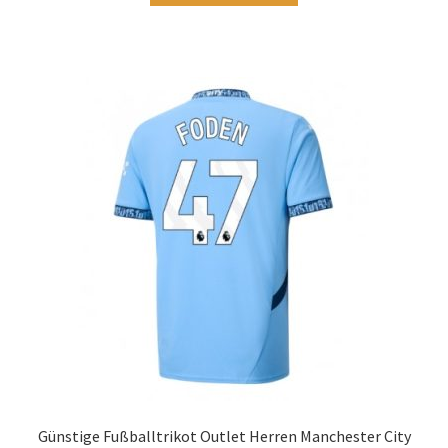
werden
weist
mehrere
Varianten
auf.
Die
Optionen
können
auf
der
Produktseite
gewählt
werden
Günstige Fußballtrikot Outlet Herren Manchester City