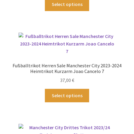
Dieses
Select options
gewählt
Produkt
werden
weist
mehrere
Varianten
auf.
Die
Optionen
können
Fußballtrikot Herren Sale Manchester City 2023-2024
auf
Heimtrikot Kurzarm Joao Cancelo 7
der
37,00
€
Produktseite
gewählt
Dieses
Select options
werden
Produkt
weist
mehrere
Varianten
auf.