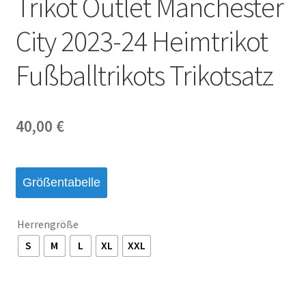
Trikot Outlet Manchester
Startseite – English
City 2023-24 Heimtrikot
Warenkorb
Fußballtrikots Trikotsatz
40,00
€
Größentabelle
Herrengröße
S
M
L
XL
XXL