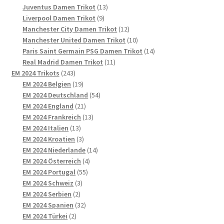
13
Produkte
Juventus Damen Trikot
13
9
Produkte
Liverpool Damen Trikot
9
Produkte
12
Manchester City Damen Trikot
12
Produkte
10
Manchester United Damen Trikot
10
Produkte
14
Paris Saint Germain PSG Damen Trikot
14
11
Produkte
Real Madrid Damen Trikot
11
243
Produkte
EM 2024 Trikots
243
Produkte
19
EM 2024 Belgien
19
Produkte
54
EM 2024 Deutschland
54
21
Produkte
EM 2024 England
21
Produkte
13
EM 2024 Frankreich
13
13
Produkte
EM 2024 Italien
13
Produkte
3
EM 2024 Kroatien
3
Produkte
14
EM 2024 Niederlande
14
4
Produkte
EM 2024 Österreich
4
55
Produkte
EM 2024 Portugal
55
3
Produkte
EM 2024 Schweiz
3
2
Produkte
EM 2024 Serbien
2
Produkte
32
EM 2024 Spanien
32
2
Produkte
EM 2024 Türkei
2