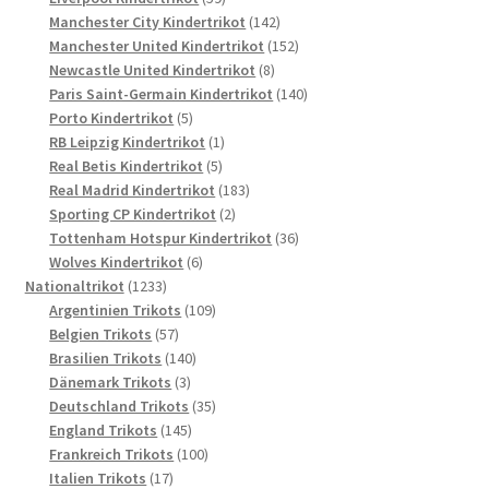
Produkte
142
Manchester City Kindertrikot
142
Produkte
152
Manchester United Kindertrikot
152
8
Produkte
Newcastle United Kindertrikot
8
Produkte
140
Paris Saint-Germain Kindertrikot
140
5
Produkte
Porto Kindertrikot
5
Produkte
1
RB Leipzig Kindertrikot
1
5
Produkt
Real Betis Kindertrikot
5
Produkte
183
Real Madrid Kindertrikot
183
2
Produkte
Sporting CP Kindertrikot
2
Produkte
36
Tottenham Hotspur Kindertrikot
36
6
Produkte
Wolves Kindertrikot
6
1233
Produkte
Nationaltrikot
1233
Produkte
109
Argentinien Trikots
109
57
Produkte
Belgien Trikots
57
Produkte
140
Brasilien Trikots
140
3
Produkte
Dänemark Trikots
3
Produkte
35
Deutschland Trikots
35
145
Produkte
England Trikots
145
Produkte
100
Frankreich Trikots
100
17
Produkte
Italien Trikots
17