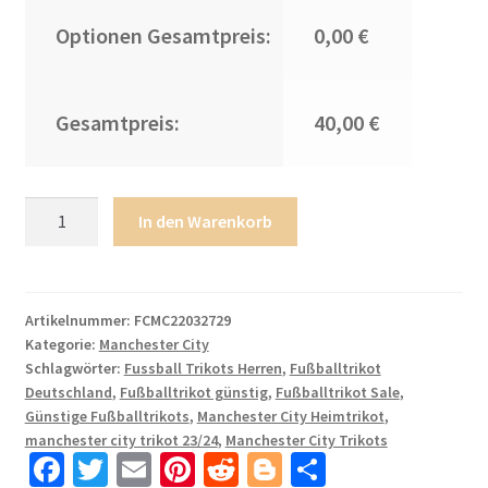
Optionen Gesamtpreis:
0,00 €
Gesamtpreis:
40,00 €
Personalisierbar
In den Warenkorb
Fußball
Trikot
Outlet
Manchester
Artikelnummer:
FCMC22032729
Kategorie:
Manchester City
City
Schlagwörter:
Fussball Trikots Herren
,
Fußballtrikot
2023-
Deutschland
,
Fußballtrikot günstig
,
Fußballtrikot Sale
,
24
Günstige Fußballtrikots
,
Manchester City Heimtrikot
,
Heimtrikot
manchester city trikot 23/24
,
Manchester City Trikots
Fußballtrikots
Fa
T
E
Pi
R
Bl
T
Trikotsatz