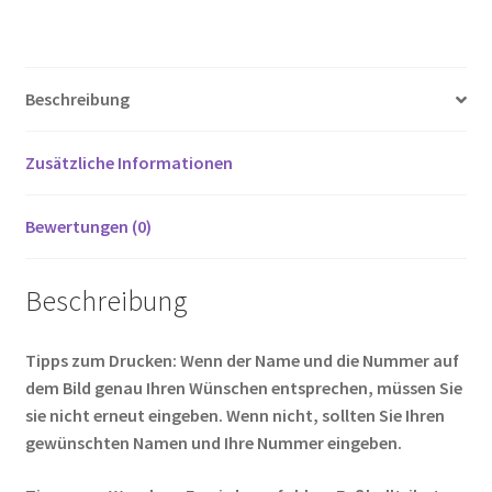
ce
wi
m
nt
e
o
ei
Menge
b
tt
ail
er
d
g
le
o
er
es
di
g
n
Beschreibung
o
t
t
er
k
Zusätzliche Informationen
Bewertungen (0)
Beschreibung
Tipps zum Drucken: Wenn der Name und die Nummer auf
dem Bild genau Ihren Wünschen entsprechen, müssen Sie
sie nicht erneut eingeben. Wenn nicht, sollten Sie Ihren
gewünschten Namen und Ihre Nummer eingeben.