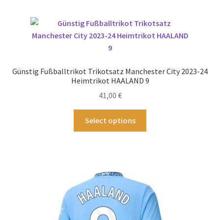
mehrere
Varianten
auf.
Die
Optionen
können
Günstig Fußballtrikot Trikotsatz Manchester City 2023-24
auf
Heimtrikot HAALAND 9
der
41,00
€
Produktseite
gewählt
Dieses
Select options
werden
Produkt
weist
mehrere
Varianten
auf.
Die
Optionen
können