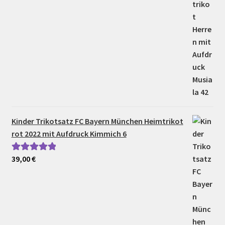
Kinder Trikotsatz FC Bayern München Heimtrikot
rot 2022 mit Aufdruck Kimmich 6
39,00
€
Bewertet mit
5.00
von 5