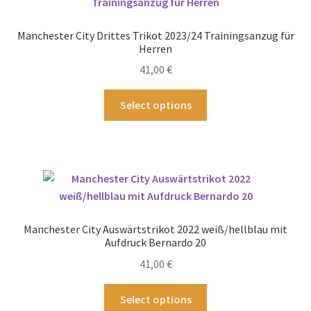
Die
Optionen
Manchester City Drittes Trikot 2023/24 Trainingsanzug für
können
Herren
auf
41,00
€
der
Produktseite
Dieses
Select options
gewählt
Produkt
werden
weist
mehrere
Varianten
auf.
Die
Optionen
Manchester City Auswärtstrikot 2022 weiß/hellblau mit
können
Aufdruck Bernardo 20
auf
41,00
€
der
Produktseite
Dieses
Select options
gewählt
Produkt