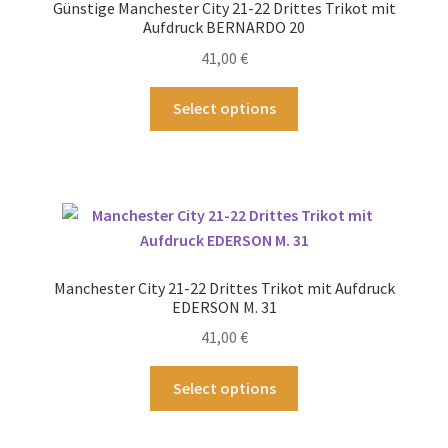
Günstige Manchester City 21-22 Drittes Trikot mit
können
Aufdruck BERNARDO 20
auf
41,00
€
der
Produktseite
Dieses
Select options
gewählt
Produkt
werden
weist
mehrere
Varianten
auf.
Die
Optionen
Manchester City 21-22 Drittes Trikot mit Aufdruck
können
EDERSON M. 31
auf
41,00
€
der
Produktseite
Dieses
Select options
gewählt
Produkt
werden
weist