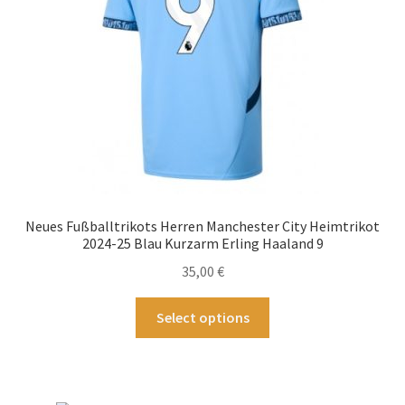
auf
der
Produktseite
gewählt
werden
Neues Fußballtrikots Herren Manchester City Heimtrikot
2024-25 Blau Kurzarm Erling Haaland 9
35,00
€
Dieses
Select options
Produkt
weist
mehrere
Varianten