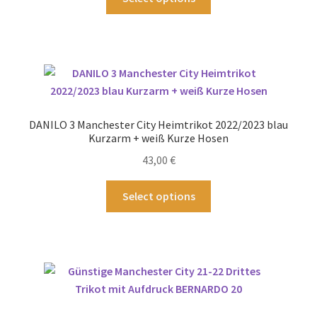
Produkt
weist
mehrere
Varianten
auf.
Die
Optionen
DANILO 3 Manchester City Heimtrikot 2022/2023 blau
können
Kurzarm + weiß Kurze Hosen
auf
43,00
€
der
Produktseite
Dieses
Select options
gewählt
Produkt
werden
weist
mehrere
Varianten
auf.
Die
Optionen