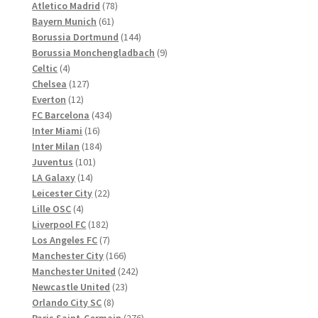
Produkte
78
Atletico Madrid
78
61
Produkte
Bayern Munich
61
Produkte
144
Borussia Dortmund
144
Produkte
9
Borussia Monchengladbach
9
4
Produkte
Celtic
4
Produkte
127
Chelsea
127
12
Produkte
Everton
12
Produkte
434
FC Barcelona
434
16
Produkte
Inter Miami
16
Produkte
184
Inter Milan
184
101
Produkte
Juventus
101
14
Produkte
LA Galaxy
14
Produkte
22
Leicester City
22
4
Produkte
Lille OSC
4
Produkte
182
Liverpool FC
182
Produkte
7
Los Angeles FC
7
Produkte
166
Manchester City
166
Produkte
242
Manchester United
242
23
Produkte
Newcastle United
23
8
Produkte
Orlando City SC
8
Produkte
276
Paris Saint-Germain
276