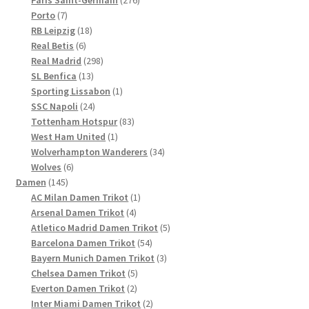
7
Produkte
Porto
7
Produkte
18
RB Leipzig
18
6
Produkte
Real Betis
6
Produkte
298
Real Madrid
298
13
Produkte
SL Benfica
13
Produkte
1
Sporting Lissabon
1
24
Produkt
SSC Napoli
24
Produkte
83
Tottenham Hotspur
83
1
Produkte
West Ham United
1
Produkt
34
Wolverhampton Wanderers
34
6
Produkte
Wolves
6
145
Produkte
Damen
145
Produkte
1
AC Milan Damen Trikot
1
4
Produkt
Arsenal Damen Trikot
4
Produkte
5
Atletico Madrid Damen Trikot
5
54
Produkte
Barcelona Damen Trikot
54
Produkte
3
Bayern Munich Damen Trikot
3
5
Produkte
Chelsea Damen Trikot
5
2
Produkte
Everton Damen Trikot
2
Produkte
2
Inter Miami Damen Trikot
2