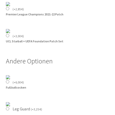
(
+
2,85
€
)
Premier League Champions 2021-22 Patch
(
+
3,00
€
)
UCL Starball + UEFA Foundation Patch Set
Andere Optionen
(
+
6,00
€
)
Fußballsocken
Leg Guard
(
+
3,25
€
)