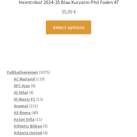
Heimtrikot 2024-25 Blau Kurzarm Phil Foden 47
35,00
€
Dieses
Select options
Produkt
weist
mehrere
Varianten
auf.
Die
3075
Fußballvereinen
3075
Optionen
120
Produkte
AC Mailand
120
können
6
Produkte
AFC Ajax
6
4
Produkte
auf
Al-Hilal
4
Produkte
12
Al-Nassr FC
12
der
221
Produkte
Arsenal
221
Produktseite
Produkte
40
AS Roma
40
gewählt
Produkte
11
Aston Villa
11
werden
Produkte
5
Athletic Bilbao
5
Produkte
6
Atlanta United
6