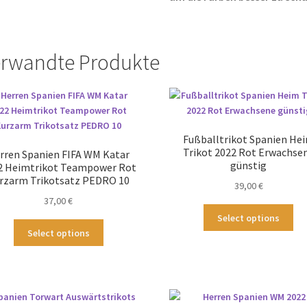
rwandte Produkte
Fußballtrikot Spanien He
Trikot 2022 Rot Erwachse
rren Spanien FIFA WM Katar
günstig
2 Heimtrikot Teampower Rot
rzarm Trikotsatz PEDRO 10
39,00
€
37,00
€
Die
Select options
Dieses
Pr
Select options
Produkt
wei
weist
me
mehrere
Var
Varianten
auf
auf.
Die