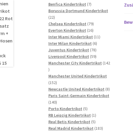
7
Produkte
Benfica Kindertrikot
7
Zusä
Produkte
Borussia Dortmund Kindertrikot
22
22
Bew
Produkte
79
Chelsea Kindertrikot
79
16
Produkte
Everton Kindertrikot
16
Produkte
11
Inter Miami Kindertrikot
11
6
Produkte
Inter Milan Kindertrikot
6
78
Produkte
Juventus Kindertrikot
78
Produkte
59
Liverpool Kindertrikot
59
Produkte
Manchester City Kindertrikot
142
142
Produkte
Manchester United Kindertrikot
152
152
Produkte
8
Newcastle United Kindertrikot
8
Produkte
Paris Saint-Germain Kindertrikot
140
140
Produkte
5
Porto Kindertrikot
5
Produkte
1
RB Leipzig Kindertrikot
1
5
Produkt
Real Betis Kindertrikot
5
Produkte
183
Real Madrid Kindertrikot
183