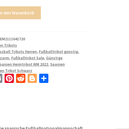
In den Warenkorb
EM2111041720
n Trikots
ssball Trikots Herren
,
Fußballtrikot günstig
,
rzarm
,
Fußballtrikot Sale
,
Günstige
panien Heimtrikot WM 2022
,
Spanien
en Trikot Schwarz
E
Pi
R
Bl
T
m
nt
e
o
ei
ail
er
d
g
le
es
di
g
n
t
t
er
ie spanische Fußballnationalmannschaft