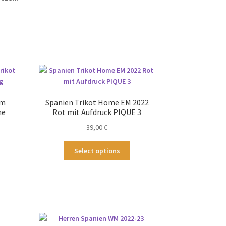
im
Spanien Trikot Home EM 2022
ne
Rot mit Aufdruck PIQUE 3
39,00
€
Dieses
Select options
ses
Produkt
odukt
weist
st
mehrere
hrere
Varianten
ianten
auf.
.
Die
Optionen