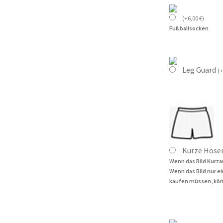
(
+
6,00
€
)
Fußballsocken
Leg Guard
(
+
Kurze Hose
Wenn das Bild Kurza
Wenn das Bild nur e
kaufen müssen, kön