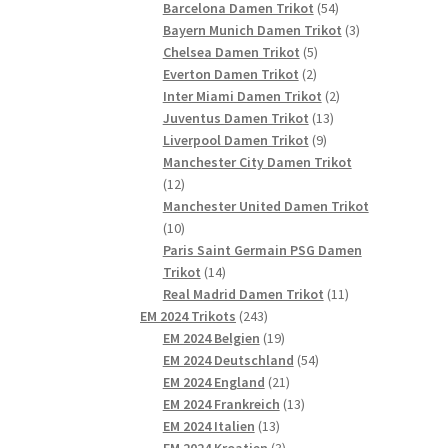
54
Produkte
Barcelona Damen Trikot
54
Produkte
3
Bayern Munich Damen Trikot
3
5
Produkte
Chelsea Damen Trikot
5
2
Produkte
Everton Damen Trikot
2
Produkte
2
Inter Miami Damen Trikot
2
13
Produkte
Juventus Damen Trikot
13
9
Produkte
Liverpool Damen Trikot
9
Produkte
Manchester City Damen Trikot
12
12
Produkte
Manchester United Damen Trikot
10
10
Produkte
Paris Saint Germain PSG Damen
14
Trikot
14
Produkte
11
Real Madrid Damen Trikot
11
243
Produkte
EM 2024 Trikots
243
Produkte
19
EM 2024 Belgien
19
Produkte
54
EM 2024 Deutschland
54
21
Produkte
EM 2024 England
21
Produkte
13
EM 2024 Frankreich
13
13
Produkte
EM 2024 Italien
13
Produkte
3
EM 2024 Kroatien
3