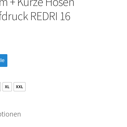
m + Kurze Hosen
fdruck REDRI 16
le
XL
XXL
ptionen