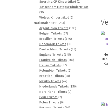
2
Produkte
Sporting CP Kindertrikot
2
Produkte
Tottenham Hotspur Kindertrikot
36
36
Produkte
6
Wolves Kindertrikot
6
Ve
1233
Produkte
Nationaltrikot
1233
Produkte
109
Argentinien Trikots
109
57
Produkte
Belgien Trikots
57
Produkte
140
Brasilien Trikots
140
3
Produkte
Dänemark Trikots
3
Produkte
35
Deutschland Trikots
35
He
145
Produkte
England Trikots
145
202
Produkte
100
Frankreich Trikots
100
Ku
17
Produkte
Italien Trikots
17
Produkte
5
Kolumbien Trikots
5
28
Produkte
Kroatien Trikots
28
47
Produkte
Mexiko Trikots
47
Produkte
150
Niederlande Trikots
150
2
Produkte
Nordirland Trikots
2
2
Produkte
Peru Trikots
2
Produkte
6
Polen Trikots
6
Produkte
92
Portugal Trikots
92