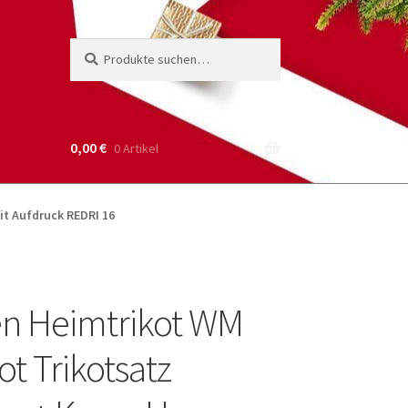
Suche
Suchen
nach:
0,00
€
0 Artikel
it Aufdruck REDRI 16
n Heimtrikot WM
ot Trikotsatz