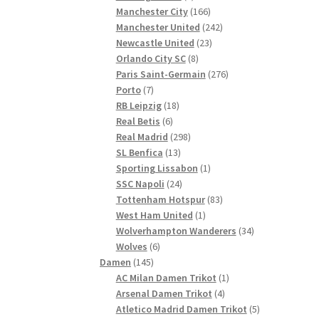
Produkte
166
Manchester City
166
Produkte
242
Manchester United
242
23
Produkte
Newcastle United
23
8
Produkte
Orlando City SC
8
Produkte
276
Paris Saint-Germain
276
7
Produkte
Porto
7
Produkte
18
RB Leipzig
18
6
Produkte
Real Betis
6
Produkte
298
Real Madrid
298
13
Produkte
SL Benfica
13
Produkte
1
Sporting Lissabon
1
24
Produkt
SSC Napoli
24
Produkte
83
Tottenham Hotspur
83
1
Produkte
West Ham United
1
Produkt
34
Wolverhampton Wanderers
34
6
Produkte
Wolves
6
145
Produkte
Damen
145
Produkte
1
AC Milan Damen Trikot
1
4
Produkt
Arsenal Damen Trikot
4
Produkte
5
Atletico Madrid Damen Trikot
5