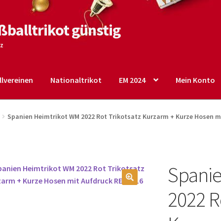
ßballtrikot günstig
tz
lvereinen
Nationaltrikot
EM 2024
Mein Konto
o
Shop
Startseite – English
Warenkorb
Spanien Heimtrikot WM 2022 Rot Trikotsatz Kurzarm + Kurze Hosen m
Spanie
🔍
2022 R