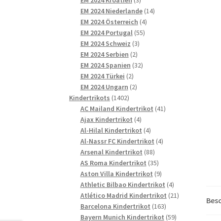
Produkte
14
EM 2024 Niederlande
14
4
Produkte
EM 2024 Österreich
4
55
Produkte
EM 2024 Portugal
55
3
Produkte
EM 2024 Schweiz
3
2
Produkte
EM 2024 Serbien
2
Produkte
32
EM 2024 Spanien
32
2
Produkte
EM 2024 Türkei
2
Produkte
2
EM 2024 Ungarn
2
1402
Produkte
Kindertrikots
1402
Produkte
41
AC Mailand Kindertrikot
41
4
Produkte
Ajax Kindertrikot
4
Produkte
4
Al-Hilal Kindertrikot
4
Produkte
4
Al-Nassr FC Kindertrikot
4
88
Produkte
Arsenal Kindertrikot
88
Produkte
35
AS Roma Kindertrikot
35
Produkte
9
Aston Villa Kindertrikot
9
Produkte
4
Athletic Bilbao Kindertrikot
4
Produkte
21
Atlético Madrid Kindertrikot
21
Bes
163
Produkte
Barcelona Kindertrikot
163
Produkte
59
Bayern Munich Kindertrikot
59