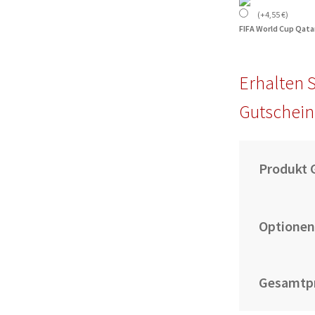
(
+
4,55
€
)
FIFA World Cup Qata
Erhalten S
Gutschein
Produkt 
Optionen
Gesamtpr