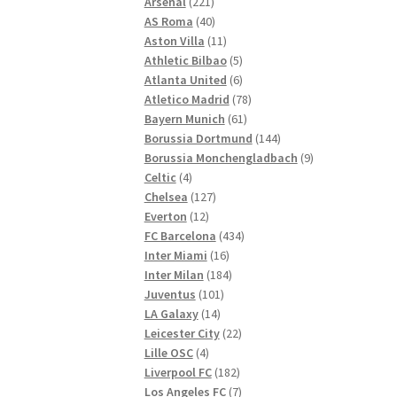
221
Produkte
Arsenal
221
Produkte
40
AS Roma
40
Produkte
11
Aston Villa
11
Produkte
5
Athletic Bilbao
5
Produkte
6
Atlanta United
6
Produkte
78
Atletico Madrid
78
61
Produkte
Bayern Munich
61
Produkte
144
Borussia Dortmund
144
Produkte
9
Borussia Monchengladbach
9
4
Produkte
Celtic
4
Produkte
127
Chelsea
127
12
Produkte
Everton
12
Produkte
434
FC Barcelona
434
16
Produkte
Inter Miami
16
Produkte
184
Inter Milan
184
101
Produkte
Juventus
101
14
Produkte
LA Galaxy
14
Produkte
22
Leicester City
22
4
Produkte
Lille OSC
4
Produkte
182
Liverpool FC
182
Produkte
7
Los Angeles FC
7