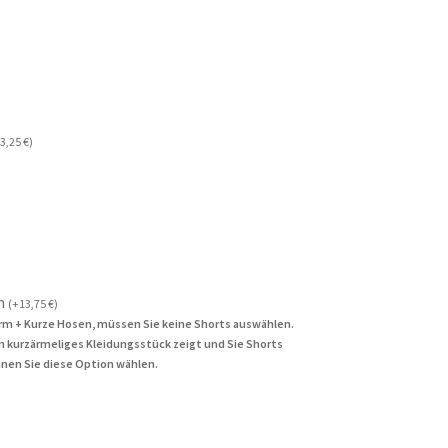
3,25
€
)
n
(
+
13,75
€
)
rm + Kurze Hosen, müssen Sie keine Shorts auswählen.
in kurzärmeliges Kleidungsstück zeigt und Sie Shorts
nen Sie diese Option wählen.