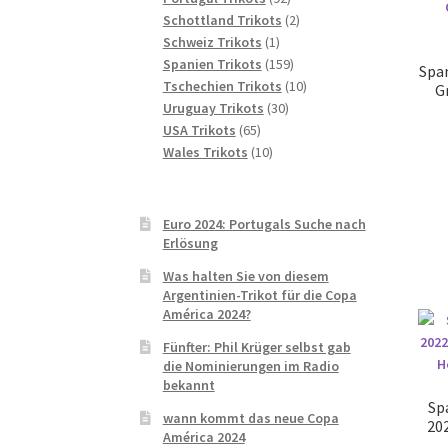
Produkte
2
Schottland Trikots
2
1
Produkte
Schweiz Trikots
1
Produkt
159
Spanien Trikots
159
Spa
Produkte
10
Tschechien Trikots
10
G
30
Produkte
Uruguay Trikots
30
65
Produkte
USA Trikots
65
Produkte
10
Wales Trikots
10
Produkte
Euro 2024: Portugals Suche nach
Erlösung
Was halten Sie von diesem
Argentinien-Trikot für die Copa
América 2024?
Fünfter: Phil Krüger selbst gab
die Nominierungen im Radio
bekannt
Sp
wann kommt das neue Copa
20
América 2024