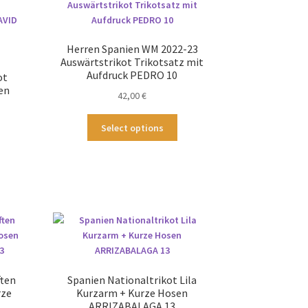
tionen
können
nnen
auf
f
der
Herren Spanien WM 2022-23
Produktseite
Auswärtstrikot Trikotsatz mit
duktseite
gewählt
Aufdruck PEDRO 10
ot
wählt
werden
en
42,00
€
rden
Dieses
Select options
Produkt
ses
weist
odukt
mehrere
st
Varianten
hrere
auf.
ianten
Die
.
Optionen
können
tionen
auf
nnen
der
ten
Spanien Nationaltrikot Lila
f
Produktseite
rze
Kurzarm + Kurze Hosen
gewählt
ARRIZABALAGA 13