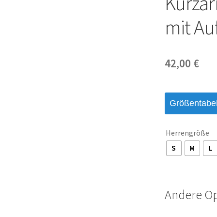
Kurzar
mit Au
42,00
€
Größentabel
Herrengröße
S
M
L
Andere O