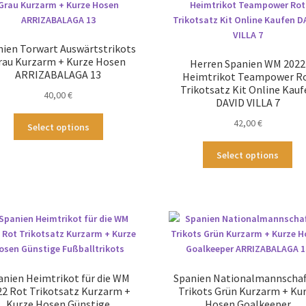
Die
Op
Optionen
kö
können
au
nien Torwart Auswärtstrikots
auf
der
rau Kurzarm + Kurze Hosen
Herren Spanien WM 2022
der
Pro
ARRIZABALAGA 13
Heimtrikot Teampower R
Produktseite
ge
Trikotsatz Kit Online Kauf
40,00
€
gewählt
we
DAVID VILLA 7
werden
Dieses
42,00
€
Select options
Produkt
Die
weist
Select options
Pr
mehrere
wei
Varianten
me
auf.
Var
Die
auf
Optionen
Die
können
Op
auf
kö
der
anien Heimtrikot für die WM
Spanien Nationalmannschaf
au
Produktseite
22 Rot Trikotsatz Kurzarm +
Trikots Grün Kurzarm + Ku
der
gewählt
Kurze Hosen Günstige
Hosen Goalkeeper