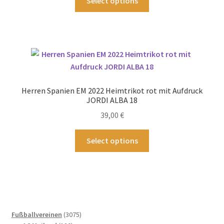
Select options
gewählt
Produkt
werden
weist
mehrere
Varianten
auf.
Die
Optionen
Herren Spanien EM 2022 Heimtrikot rot mit Aufdruck
können
JORDI ALBA 18
auf
39,00
€
der
Produktseite
Dieses
Select options
gewählt
Produkt
werden
weist
mehrere
Varianten
auf.
Die
3075
Fußballvereinen
3075
Optionen