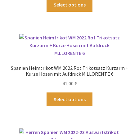
Dieses
Select options
werden
Produkt
weist
mehrere
Varianten
auf.
Die
Optionen
können
Spanien Heimtrikot WM 2022 Rot Trikotsatz Kurzarm +
auf
Kurze Hosen mit Aufdruck M.LLORENTE 6
der
41,00
€
Produktseite
gewählt
Dieses
Select options
werden
Produkt
weist
mehrere
Varianten
auf.