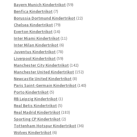
Produkte
59
Bayern Munich Kindertrikot
59
7
Produkte
Benfica Kindertrikot
7
Produkte
22
Borussia Dortmund Kindertrikot
22
79
Produkte
Chelsea Kindertrikot
79
16
Produkte
Everton Kindertrikot
16
Produkte
11
Inter Miami Kindertrikot
11
6
Produkte
Inter Milan Kindertrikot
6
78
Produkte
Juventus Kindertrikot
78
Produkte
59
Liverpool Kindertrikot
59
Produkte
142
Manchester City Kindertrikot
142
Produkte
152
Manchester United Kindertrikot
152
8
Produkte
Newcastle United Kindertrikot
8
Produkte
140
Paris Saint-Germain Kindertrikot
140
5
Produkte
Porto Kindertrikot
5
Produkte
1
RB Leipzig Kindertrikot
1
5
Produkt
Real Betis Kindertrikot
5
Produkte
183
Real Madrid Kindertrikot
183
2
Produkte
Sporting CP Kindertrikot
2
Produkte
36
Tottenham Hotspur Kindertrikot
36
6
Produkte
Wolves Kindertrikot
6