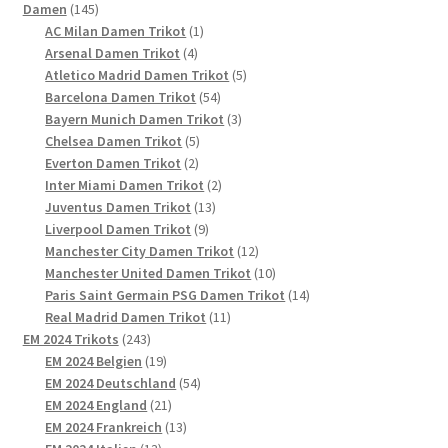
145
Produkte
Damen
145
Produkte
1
AC Milan Damen Trikot
1
4
Produkt
Arsenal Damen Trikot
4
Produkte
5
Atletico Madrid Damen Trikot
5
54
Produkte
Barcelona Damen Trikot
54
Produkte
3
Bayern Munich Damen Trikot
3
5
Produkte
Chelsea Damen Trikot
5
2
Produkte
Everton Damen Trikot
2
Produkte
2
Inter Miami Damen Trikot
2
13
Produkte
Juventus Damen Trikot
13
9
Produkte
Liverpool Damen Trikot
9
Produkte
12
Manchester City Damen Trikot
12
Produkte
10
Manchester United Damen Trikot
10
Produkte
14
Paris Saint Germain PSG Damen Trikot
14
11
Produkte
Real Madrid Damen Trikot
11
243
Produkte
EM 2024 Trikots
243
Produkte
19
EM 2024 Belgien
19
Produkte
54
EM 2024 Deutschland
54
21
Produkte
EM 2024 England
21
Produkte
13
EM 2024 Frankreich
13
13
Produkte