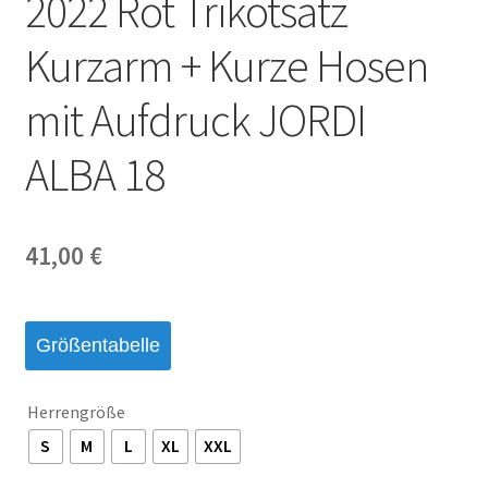
2022 Rot Trikotsatz
Startseite – English
Kurzarm + Kurze Hosen
Warenkorb
mit Aufdruck JORDI
ALBA 18
41,00
€
Größentabelle
Herrengröße
S
M
L
XL
XXL