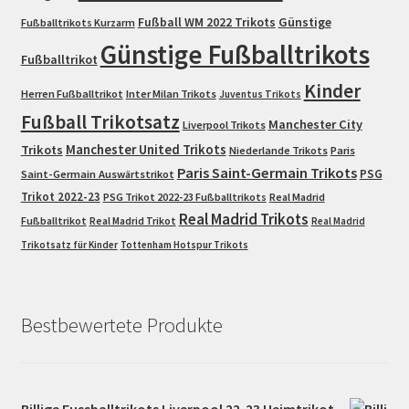
Fußball WM 2022 Trikots
Günstige
Fußballtrikots Kurzarm
Günstige Fußballtrikots
Fußballtrikot
Kinder
Herren Fußballtrikot
Inter Milan Trikots
Juventus Trikots
Fußball Trikotsatz
Manchester City
Liverpool Trikots
Trikots
Manchester United Trikots
Niederlande Trikots
Paris
Paris Saint-Germain Trikots
PSG
Saint-Germain Auswärtstrikot
Trikot 2022-23
PSG Trikot 2022-23 Fußballtrikots
Real Madrid
Real Madrid Trikots
Fußballtrikot
Real Madrid Trikot
Real Madrid
Trikotsatz für Kinder
Tottenham Hotspur Trikots
Bestbewertete Produkte