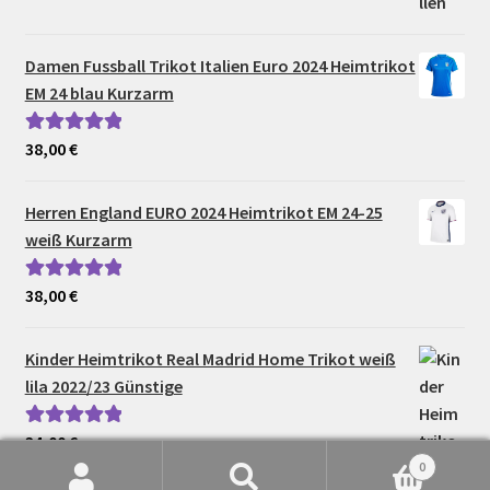
Damen Fussball Trikot Italien Euro 2024 Heimtrikot
EM 24 blau Kurzarm
38,00
€
Bewertet mit
5.00
von 5
Herren England EURO 2024 Heimtrikot EM 24-25
weiß Kurzarm
38,00
€
Bewertet mit
5.00
von 5
Kinder Heimtrikot Real Madrid Home Trikot weiß
lila 2022/23 Günstige
34,00
€
Bewertet mit
0
5.00
von 5