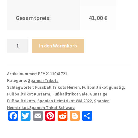
Gesamtpreis:
41,00 €
Spanien
In den Warenkorb
Heimtrikot
WM
2022
Rot
Artikelnummer:
PEM2111041721
Kategorie:
Spanien Trikots
Trikotsatz
Schlagwörter:
Fussball Trikots Herren
,
Fußballtrikot günstig
,
Kurzarm
Fußballtrikot Kurzarm
,
Fußballtrikot Sale
,
Günstige
+
Fußballtrikots
,
Spanien Heimtrikot WM 2022
,
Spanien
Kurze
Heimtrikot.Spanien Trikot Schwarz
Hosen
Fa
T
E
Pi
R
Bl
T
mit
ce
wi
m
nt
e
o
ei
Aufdruck
b
tt
ail
er
d
g
le
JORDI