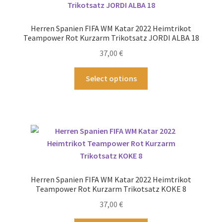
Optionen
können
Herren Spanien FIFA WM Katar 2022 Heimtrikot
auf
Teampower Rot Kurzarm Trikotsatz JORDI ALBA 18
der
37,00
€
Produktseite
gewählt
Dieses
Select options
werden
Produkt
weist
mehrere
Varianten
auf.
Die
Optionen
können
Herren Spanien FIFA WM Katar 2022 Heimtrikot
auf
Teampower Rot Kurzarm Trikotsatz KOKE 8
der
37,00
€
Produktseite
gewählt