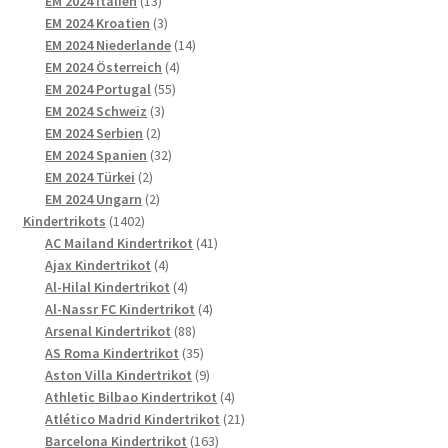
EM 2024 Italien
13
Produkte
3
EM 2024 Kroatien
3
Produkte
14
EM 2024 Niederlande
14
4
Produkte
EM 2024 Österreich
4
55
Produkte
EM 2024 Portugal
55
3
Produkte
EM 2024 Schweiz
3
2
Produkte
EM 2024 Serbien
2
Produkte
32
EM 2024 Spanien
32
2
Produkte
EM 2024 Türkei
2
Produkte
2
EM 2024 Ungarn
2
1402
Produkte
Kindertrikots
1402
Produkte
41
AC Mailand Kindertrikot
41
4
Produkte
Ajax Kindertrikot
4
Produkte
4
Al-Hilal Kindertrikot
4
Produkte
4
Al-Nassr FC Kindertrikot
4
88
Produkte
Arsenal Kindertrikot
88
Produkte
35
AS Roma Kindertrikot
35
Produkte
9
Aston Villa Kindertrikot
9
Produkte
4
Athletic Bilbao Kindertrikot
4
Produkte
21
Atlético Madrid Kindertrikot
21
163
Produkte
Barcelona Kindertrikot
163