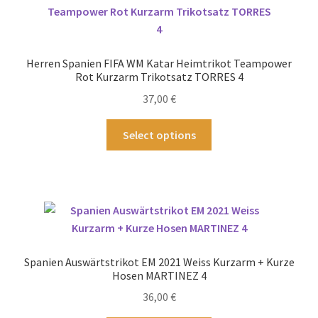
Herren Spanien FIFA WM Katar Heimtrikot Teampower
Rot Kurzarm Trikotsatz TORRES 4
37,00
€
Dieses
Select options
Produkt
weist
mehrere
Varianten
auf.
Die
Optionen
Spanien Auswärtstrikot EM 2021 Weiss Kurzarm + Kurze
können
Hosen MARTINEZ 4
auf
36,00
€
der