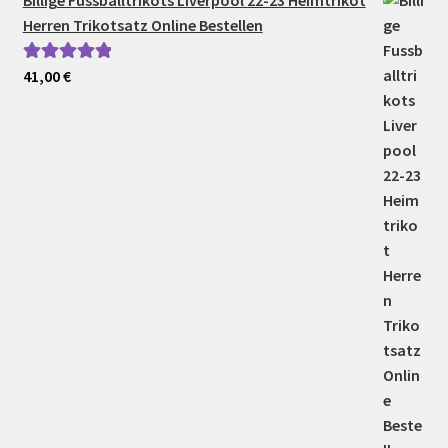
Billige Fussballtrikots Liverpool 22-23 Heimtrikot
Herren Trikotsatz Online Bestellen
41,00
€
Bewertet mit
5.00
von 5