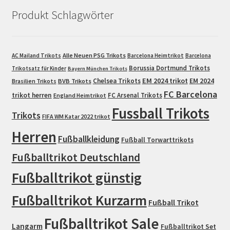
Produkt Schlagwörter
Alle Neuen PSG Trikots
AC Mailand Trikots
Barcelona Heimtrikot
Barcelona
Borussia Dortmund Trikots
Trikotsatz für Kinder
Bayern München Trikots
EM 2024 trikot
Chelsea Trikots
EM 2024
Brasilien Trikots
BVB Trikots
FC Barcelona
trikot herren
FC Arsenal Trikots
England Heimtrikot
Fussball Trikots
Trikots
FIFA WM Katar 2022 trikot
Herren
Fußballkleidung
Fußball Torwarttrikots
Fußballtrikot Deutschland
Fußballtrikot günstig
Fußballtrikot Kurzarm
Fußball Trikot
Fußballtrikot Sale
Langarm
Fußballtrikot Set