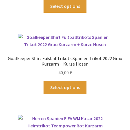
Produktseite
Dieses
Select options
gewählt
Produkt
werden
weist
mehrere
Varianten
auf.
Die
Optionen
Goalkeeper Shirt Fußballtrikots Spanien Trikot 2022 Grau
können
Kurzarm + Kurze Hosen
auf
40,00
€
der
Produktseite
Dieses
Select options
gewählt
Produkt
werden
weist
mehrere
Varianten
auf.
Die