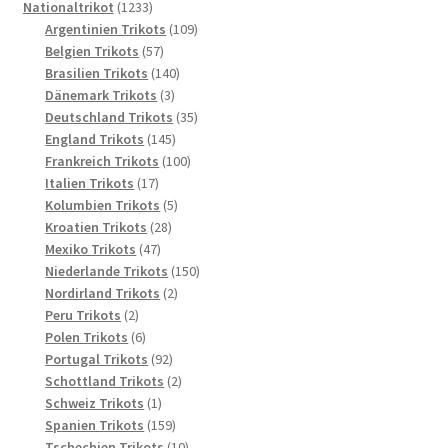
1233
Produkte
Nationaltrikot
1233
Produkte
109
Argentinien Trikots
109
57
Produkte
Belgien Trikots
57
Produkte
140
Brasilien Trikots
140
3
Produkte
Dänemark Trikots
3
Produkte
35
Deutschland Trikots
35
145
Produkte
England Trikots
145
Produkte
100
Frankreich Trikots
100
17
Produkte
Italien Trikots
17
Produkte
5
Kolumbien Trikots
5
28
Produkte
Kroatien Trikots
28
47
Produkte
Mexiko Trikots
47
Produkte
150
Niederlande Trikots
150
2
Produkte
Nordirland Trikots
2
2
Produkte
Peru Trikots
2
Produkte
6
Polen Trikots
6
Produkte
92
Portugal Trikots
92
Produkte
2
Schottland Trikots
2
1
Produkte
Schweiz Trikots
1
Produkt
159
Spanien Trikots
159
Produkte
10
Tschechien Trikots
10