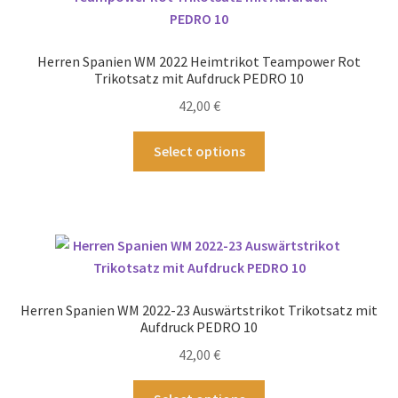
Die
Optionen
können
Herren Spanien WM 2022 Heimtrikot Teampower Rot
auf
Trikotsatz mit Aufdruck PEDRO 10
der
42,00
€
Produktseite
gewählt
Dieses
Select options
werden
Produkt
weist
mehrere
Varianten
auf.
Die
Optionen
Herren Spanien WM 2022-23 Auswärtstrikot Trikotsatz mit
können
Aufdruck PEDRO 10
auf
42,00
€
der
Produktseite
Dieses