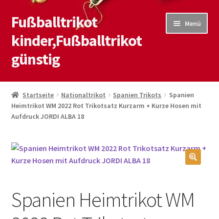
Fußballtrikot
Zur
Zum
Menü
Navigation
Inhalt
kinder,Fußballtrikot
springen
springen
günstig
Start
Startseite
Nationaltrikot
Spanien Trikots
Spanien
Heimtrikot WM 2022 Rot Trikotsatz Kurzarm + Kurze Hosen mit
Blog
Aufdruck JORDI ALBA 18
Kasse
Kontaktiere uns
🔍
Mein Konto
Spanien Heimtrikot WM
Shop