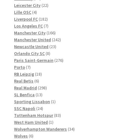
Produkte
22
Leicester City
22
4
Produkte
Lille OSC
4
Produkte
182
Liverpool FC
182
Produkte
7
Los Angeles FC
7
Produkte
166
Manchester City
166
Produkte
242
Manchester United
242
23
Produkte
Newcastle United
23
8
Produkte
Orlando City SC
8
Produkte
276
Paris Saint-Germain
276
7
Produkte
Porto
7
Produkte
18
RB Leipzig
18
6
Produkte
Real Betis
6
Produkte
298
Real Madrid
298
13
Produkte
SL Benfica
13
Produkte
1
Sporting Lissabon
1
24
Produkt
SSC Napoli
24
Produkte
83
Tottenham Hotspur
83
1
Produkte
West Ham United
1
Produkt
34
Wolverhampton Wanderers
34
6
Produkte
Wolves
6