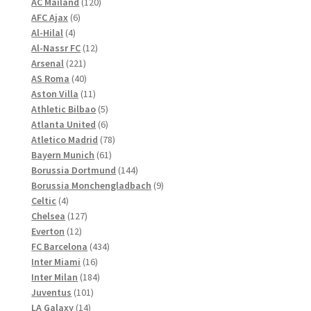
120
Produkte
AC Mailand
120
können
6
Produkte
AFC Ajax
6
4
Produkte
auf
Al-Hilal
4
Produkte
12
Al-Nassr FC
12
der
221
Produkte
Arsenal
221
Produktseite
Produkte
40
AS Roma
40
gewählt
Produkte
11
Aston Villa
11
werden
Produkte
5
Athletic Bilbao
5
Produkte
6
Atlanta United
6
Produkte
78
Atletico Madrid
78
61
Produkte
Bayern Munich
61
Produkte
144
Borussia Dortmund
144
Produkte
9
Borussia Monchengladbach
9
4
Produkte
Celtic
4
Produkte
127
Chelsea
127
12
Produkte
Everton
12
Produkte
434
FC Barcelona
434
16
Produkte
Inter Miami
16
Produkte
184
Inter Milan
184
101
Produkte
Juventus
101
14
Produkte
LA Galaxy
14