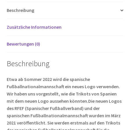
o
er
es
di
g
n
ALBA
Beschreibung
18
o
t
t
er
Menge
k
Zusätzliche Informationen
Bewertungen (0)
Beschreibung
Etwa ab Sommer 2022 wird die spanische
Fußballnationalmannschaft ein neues Logo verwenden.
Wir haben uns vorgestellt, wie die Trikots von Spanien
mit dem neuen Logo aussehen könnten.Die neuen Logos
des RFEF (Spanischer Fußballverband) und der
spanischen Fußballnationalmannschaft wurden im März
2021 veröffentlicht. Sie werden erstmals auf den Trikots
der spanischen Fußballnationalmannschaft für die