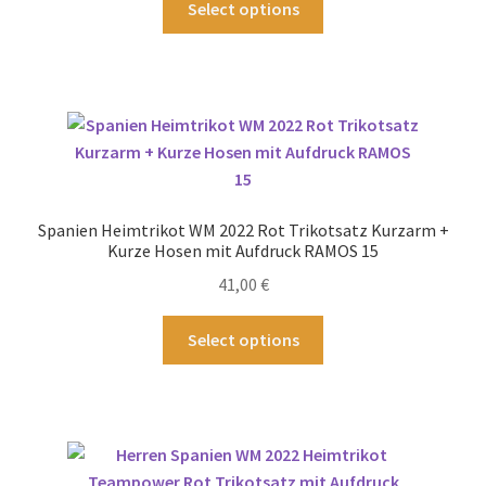
Select options
werden
Produkt
weist
mehrere
Varianten
auf.
Die
Optionen
können
Spanien Heimtrikot WM 2022 Rot Trikotsatz Kurzarm +
auf
Kurze Hosen mit Aufdruck RAMOS 15
der
41,00
€
Produktseite
gewählt
Dieses
Select options
werden
Produkt
weist
mehrere
Varianten
auf.