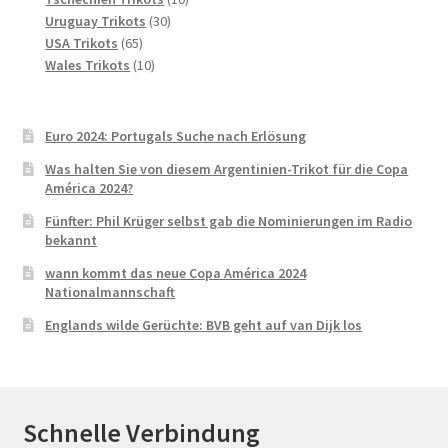
30
Produkte
Uruguay Trikots
30
65
Produkte
USA Trikots
65
Produkte
10
Wales Trikots
10
Produkte
Euro 2024: Portugals Suche nach Erlösung
Was halten Sie von diesem Argentinien-Trikot für die Copa
América 2024?
Fünfter: Phil Krüger selbst gab die Nominierungen im Radio
bekannt
wann kommt das neue Copa América 2024
Nationalmannschaft
Englands wilde Gerüchte: BVB geht auf van Dijk los
Schnelle Verbindung