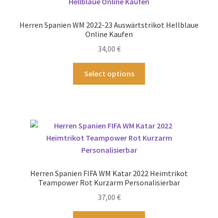
Die
Optionen
Herren Spanien WM 2022-23 Auswärtstrikot Hellblaue
können
Online Kaufen
auf
34,00
€
der
Produktseite
Dieses
Select options
gewählt
Produkt
werden
weist
mehrere
Varianten
auf.
Die
Optionen
können
Herren Spanien FIFA WM Katar 2022 Heimtrikot
auf
Teampower Rot Kurzarm Personalisierbar
der
37,00
€
Produktseite
gewählt
Dieses