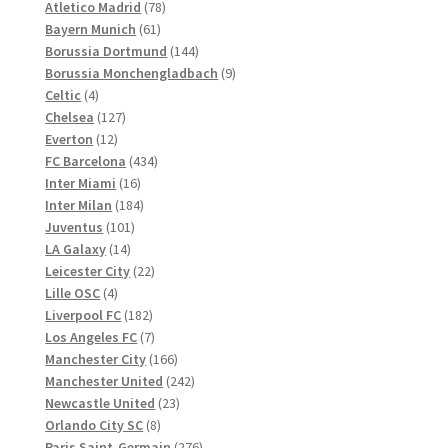
Produkte
78
Atletico Madrid
78
61
Produkte
Bayern Munich
61
Produkte
144
Borussia Dortmund
144
Produkte
9
Borussia Monchengladbach
9
4
Produkte
Celtic
4
Produkte
127
Chelsea
127
12
Produkte
Everton
12
Produkte
434
FC Barcelona
434
16
Produkte
Inter Miami
16
Produkte
184
Inter Milan
184
101
Produkte
Juventus
101
14
Produkte
LA Galaxy
14
Produkte
22
Leicester City
22
4
Produkte
Lille OSC
4
Produkte
182
Liverpool FC
182
Produkte
7
Los Angeles FC
7
Produkte
166
Manchester City
166
Produkte
242
Manchester United
242
23
Produkte
Newcastle United
23
8
Produkte
Orlando City SC
8
Produkte
276
Paris Saint-Germain
276