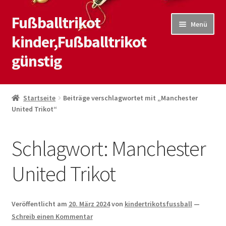
Fußballtrikot
Zur
Zum
Menü
Navigation
Inhalt
kinder,Fußballtrikot
springen
springen
günstig
Start
Startseite
Beiträge verschlagwortet mit „Manchester
United Trikot“
Blog
Kasse
Schlagwort:
Manchester
Kontaktiere uns
United Trikot
Mein Konto
Veröffentlicht am
20. März 2024
von
kindertrikotsfussball
—
Schreib einen Kommentar
Shop