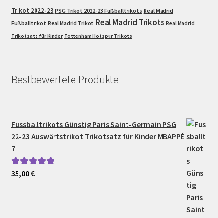
Trikot 2022-23
PSG Trikot 2022-23 Fußballtrikots
Real Madrid
Real Madrid Trikots
Fußballtrikot
Real Madrid Trikot
Real Madrid
Trikotsatz für Kinder
Tottenham Hotspur Trikots
Bestbewertete Produkte
Fussballtrikots Günstig Paris Saint-Germain PSG
22-23 Auswärtstrikot Trikotsatz für Kinder MBAPPÉ
7
35,00
€
Bewertet mit
5.00
von 5