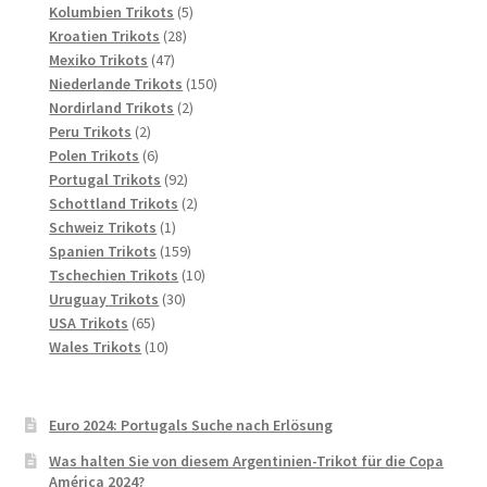
Produkte
5
Kolumbien Trikots
5
28
Produkte
Kroatien Trikots
28
47
Produkte
Mexiko Trikots
47
Produkte
150
Niederlande Trikots
150
2
Produkte
Nordirland Trikots
2
2
Produkte
Peru Trikots
2
Produkte
6
Polen Trikots
6
Produkte
92
Portugal Trikots
92
Produkte
2
Schottland Trikots
2
1
Produkte
Schweiz Trikots
1
Produkt
159
Spanien Trikots
159
Produkte
10
Tschechien Trikots
10
30
Produkte
Uruguay Trikots
30
65
Produkte
USA Trikots
65
Produkte
10
Wales Trikots
10
Produkte
Euro 2024: Portugals Suche nach Erlösung
Was halten Sie von diesem Argentinien-Trikot für die Copa
América 2024?