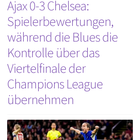
Ajax 0-3 Chelsea:
Startseite – English
Spielerbewertungen,
Warenkorb
während die Blues die
Kontrolle über das
Viertelfinale der
Champions League
übernehmen