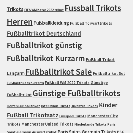
Fussball Trikots
Trikots
FIFA WM Katar 2022 trikot
Herren
Fußballkleidung
Fußball Torwarttrikots
Fußballtrikot Deutschland
Fußballtrikot günstig
Fußballtrikot Kurzarm
Fußball Trikot
Fußballtrikot Sale
Langarm
Fußballtrikot Set
Fußball WM 2022 Trikots
Günstige
Fußballtrikots Kurzarm
Günstige Fußballtrikots
Fußballtrikot
Kinder
Herren Fußballtrikot
Inter Milan Trikots
Juventus Trikots
Fußball Trikotsatz
Manchester City
Liverpool Trikots
Trikots
Manchester United Trikots
Niederlande Trikots
Paris
Paris Saint-Germain Trikots
PSG
Saint-Germain Auswärtstrikot