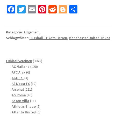
Fa
T
E
Pi
R
Bl
T
ce
wi
m
nt
e
o
ei
b
tt
ail
er
d
g
le
o
er
es
di
g
n
Kategorie:
Allgemein
Schlagwörter:
Fussball Trikots Herren
,
Manchester United Trikot
o
t
t
er
k
3075
Fußballvereinen
3075
120
Produkte
AC Mailand
120
6
Produkte
AFC Ajax
6
4
Produkte
Al-Hilal
4
Produkte
12
Al-Nassr FC
12
221
Produkte
Arsenal
221
Produkte
40
AS Roma
40
Produkte
11
Aston Villa
11
Produkte
5
Athletic Bilbao
5
Produkte
6
Atlanta United
6