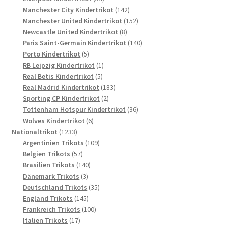
Produkte
142
Manchester City Kindertrikot
142
Produkte
152
Manchester United Kindertrikot
152
8
Produkte
Newcastle United Kindertrikot
8
Produkte
140
Paris Saint-Germain Kindertrikot
140
5
Produkte
Porto Kindertrikot
5
Produkte
1
RB Leipzig Kindertrikot
1
5
Produkt
Real Betis Kindertrikot
5
Produkte
183
Real Madrid Kindertrikot
183
2
Produkte
Sporting CP Kindertrikot
2
Produkte
36
Tottenham Hotspur Kindertrikot
36
6
Produkte
Wolves Kindertrikot
6
1233
Produkte
Nationaltrikot
1233
Produkte
109
Argentinien Trikots
109
57
Produkte
Belgien Trikots
57
Produkte
140
Brasilien Trikots
140
3
Produkte
Dänemark Trikots
3
Produkte
35
Deutschland Trikots
35
145
Produkte
England Trikots
145
Produkte
100
Frankreich Trikots
100
17
Produkte
Italien Trikots
17