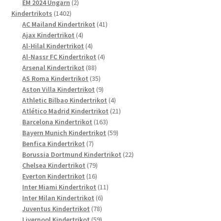
Produkte
2
EM 2024 Ungarn
2
1402
Produkte
Kindertrikots
1402
Produkte
41
AC Mailand Kindertrikot
41
4
Produkte
Ajax Kindertrikot
4
Produkte
4
Al-Hilal Kindertrikot
4
Produkte
4
Al-Nassr FC Kindertrikot
4
88
Produkte
Arsenal Kindertrikot
88
Produkte
35
AS Roma Kindertrikot
35
Produkte
9
Aston Villa Kindertrikot
9
Produkte
4
Athletic Bilbao Kindertrikot
4
Produkte
21
Atlético Madrid Kindertrikot
21
163
Produkte
Barcelona Kindertrikot
163
Produkte
59
Bayern Munich Kindertrikot
59
7
Produkte
Benfica Kindertrikot
7
Produkte
22
Borussia Dortmund Kindertrikot
22
79
Produkte
Chelsea Kindertrikot
79
16
Produkte
Everton Kindertrikot
16
Produkte
11
Inter Miami Kindertrikot
11
6
Produkte
Inter Milan Kindertrikot
6
78
Produkte
Juventus Kindertrikot
78
Produkte
59
Liverpool Kindertrikot
59