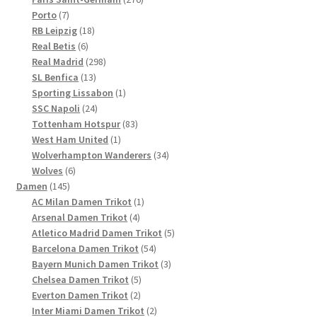
7
Produkte
Porto
7
Produkte
18
RB Leipzig
18
6
Produkte
Real Betis
6
Produkte
298
Real Madrid
298
13
Produkte
SL Benfica
13
Produkte
1
Sporting Lissabon
1
24
Produkt
SSC Napoli
24
Produkte
83
Tottenham Hotspur
83
1
Produkte
West Ham United
1
Produkt
34
Wolverhampton Wanderers
34
6
Produkte
Wolves
6
145
Produkte
Damen
145
Produkte
1
AC Milan Damen Trikot
1
4
Produkt
Arsenal Damen Trikot
4
Produkte
5
Atletico Madrid Damen Trikot
5
54
Produkte
Barcelona Damen Trikot
54
Produkte
3
Bayern Munich Damen Trikot
3
5
Produkte
Chelsea Damen Trikot
5
2
Produkte
Everton Damen Trikot
2
Produkte
2
Inter Miami Damen Trikot
2