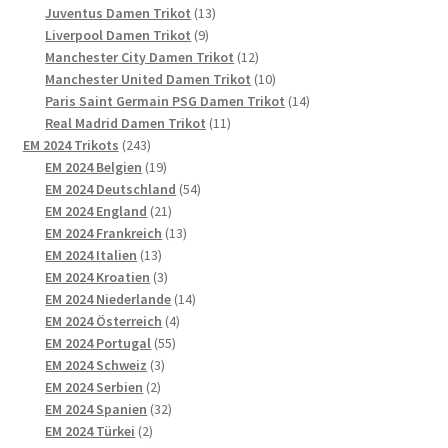
13
Produkte
Juventus Damen Trikot
13
9
Produkte
Liverpool Damen Trikot
9
Produkte
12
Manchester City Damen Trikot
12
Produkte
10
Manchester United Damen Trikot
10
Produkte
14
Paris Saint Germain PSG Damen Trikot
14
11
Produkte
Real Madrid Damen Trikot
11
243
Produkte
EM 2024 Trikots
243
Produkte
19
EM 2024 Belgien
19
Produkte
54
EM 2024 Deutschland
54
21
Produkte
EM 2024 England
21
Produkte
13
EM 2024 Frankreich
13
13
Produkte
EM 2024 Italien
13
Produkte
3
EM 2024 Kroatien
3
Produkte
14
EM 2024 Niederlande
14
4
Produkte
EM 2024 Österreich
4
55
Produkte
EM 2024 Portugal
55
3
Produkte
EM 2024 Schweiz
3
2
Produkte
EM 2024 Serbien
2
Produkte
32
EM 2024 Spanien
32
2
Produkte
EM 2024 Türkei
2