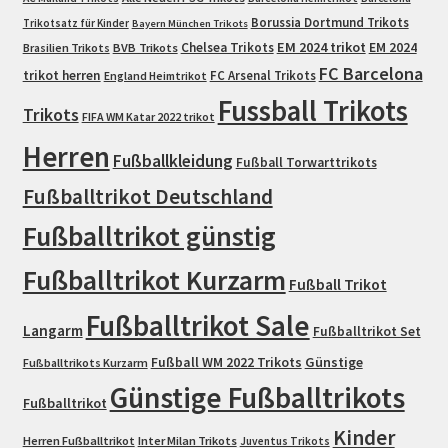
Borussia Dortmund Trikots
Trikotsatz für Kinder
Bayern München Trikots
EM 2024 trikot
Chelsea Trikots
EM 2024
Brasilien Trikots
BVB Trikots
FC Barcelona
trikot herren
FC Arsenal Trikots
England Heimtrikot
Fussball Trikots
Trikots
FIFA WM Katar 2022 trikot
Herren
Fußballkleidung
Fußball Torwarttrikots
Fußballtrikot Deutschland
Fußballtrikot günstig
Fußballtrikot Kurzarm
Fußball Trikot
Fußballtrikot Sale
Langarm
Fußballtrikot Set
Fußball WM 2022 Trikots
Günstige
Fußballtrikots Kurzarm
Günstige Fußballtrikots
Fußballtrikot
Kinder
Herren Fußballtrikot
Inter Milan Trikots
Juventus Trikots