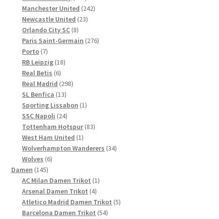
Produkte
242
Manchester United
242
23
Produkte
Newcastle United
23
8
Produkte
Orlando City SC
8
Produkte
276
Paris Saint-Germain
276
7
Produkte
Porto
7
Produkte
18
RB Leipzig
18
6
Produkte
Real Betis
6
Produkte
298
Real Madrid
298
13
Produkte
SL Benfica
13
Produkte
1
Sporting Lissabon
1
24
Produkt
SSC Napoli
24
Produkte
83
Tottenham Hotspur
83
1
Produkte
West Ham United
1
Produkt
34
Wolverhampton Wanderers
34
6
Produkte
Wolves
6
145
Produkte
Damen
145
Produkte
1
AC Milan Damen Trikot
1
4
Produkt
Arsenal Damen Trikot
4
Produkte
5
Atletico Madrid Damen Trikot
5
54
Produkte
Barcelona Damen Trikot
54