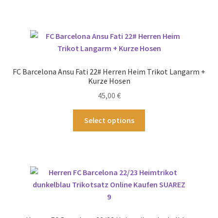
weist
mehrere
Varianten
auf.
Die
Optionen
FC Barcelona Ansu Fati 22# Herren Heim Trikot Langarm +
können
Kurze Hosen
auf
45,00
€
der
Produktseite
Dieses
Select options
gewählt
Produkt
werden
weist
mehrere
Varianten
auf.
Die
Optionen
können