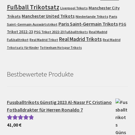
Fußball Trikotsatz
Manchester City
Liverpool Trikots
Trikots
Manchester United Trikots
Niederlande Trikots
Paris
Paris Saint-Germain Trikots
PSG
Saint-Germain Auswärtstrikot
Trikot 2022-23
PSG Trikot 2022-23 Fußballtrikots
Real Madrid
Real Madrid Trikots
Fußballtrikot
Real Madrid Trikot
Real Madrid
Trikotsatz für Kinder
Tottenham Hotspur Trikots
Bestbewertete Produkte
Fussballtrikots Günstig 2023 Al-Nassr FC Cristiano
Fotballdrakter für Herren Ronaldo 7
41,00
€
Bewertet mit
5.00
von 5