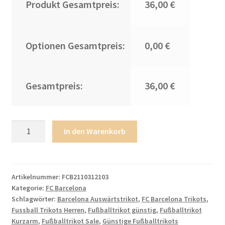
Produkt Gesamtpreis:
36,00 €
Optionen Gesamtpreis:
0,00 €
Gesamtpreis:
36,00 €
Trikot
In den Warenkorb
für
draußen
FC
Barcelone
Artikelnummer:
FCB2110312103
Kategorie:
FC Barcelona
2021/22
Schlagwörter:
Barcelona Auswärtstrikot
,
FC Barcelona Trikots
,
Auswärtstrikot
Fussball Trikots Herren
,
Fußballtrikot günstig
,
Fußballtrikot
mit
Kurzarm
,
Fußballtrikot Sale
,
Günstige Fußballtrikots