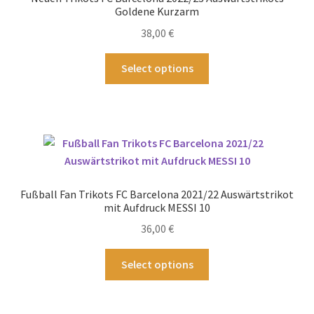
können
Goldene Kurzarm
auf
38,00
€
der
Produktseite
Dieses
Select options
gewählt
Produkt
werden
weist
mehrere
Varianten
auf.
Die
Optionen
Fußball Fan Trikots FC Barcelona 2021/22 Auswärtstrikot
können
mit Aufdruck MESSI 10
auf
36,00
€
der
Produktseite
Dieses
Select options
gewählt
Produkt
werden
weist
mehrere