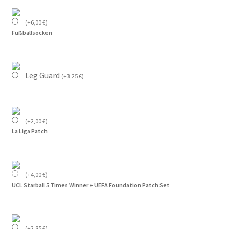
(
+
6,00
€
)
Fußballsocken
Leg Guard
(
+
3,25
€
)
(
+
2,00
€
)
La Liga Patch
(
+
4,00
€
)
UCL Starball 5 Times Winner + UEFA Foundation Patch Set
(
+
2,85
€
)