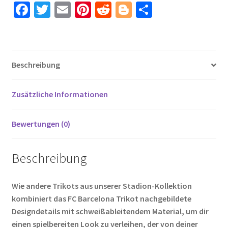
Aufdruck
Fa
T
E
Pi
R
Bl
T
Memphis
ce
wi
m
nt
e
o
ei
9
b
tt
ail
er
d
g
le
Menge
o
er
es
di
g
n
Beschreibung
o
t
t
er
k
Zusätzliche Informationen
Bewertungen (0)
Beschreibung
Wie andere Trikots aus unserer Stadion-Kollektion
kombiniert das FC Barcelona Trikot nachgebildete
Designdetails mit schweißableitendem Material, um dir
einen spielbereiten Look zu verleihen, der von deiner