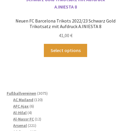
Die
Optionen
können
Neuen FC Barcelona Trikots 2022/23 Schwarz Gold
auf
Trikotsatz mit Aufdruck A.INIESTA 8
der
41,00
€
Produktseite
gewählt
Dieses
Select options
werden
Produkt
weist
mehrere
Varianten
auf.
Die
3075
Fußballvereinen
3075
Optionen
120
Produkte
AC Mailand
120
können
6
Produkte
AFC Ajax
6
4
Produkte
auf
Al-Hilal
4
Produkte
12
Al-Nassr FC
12
der
221
Produkte
Arsenal
221
Produktseite