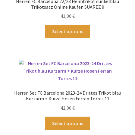
Herren FC Barcelona 22/23 Heimtrikot dunkelblau
auf
Trikotsatz Online Kaufen SUAREZ 9
der
41,00
€
Produktseite
gewählt
Dieses
Select options
werden
Produkt
weist
mehrere
Varianten
auf.
Die
Optionen
können
Herren Set FC Barcelona 2023-24 Drittes Trikot blau
auf
Kurzarm + Kurze Hosen Ferran Torres 11
der
41,00
€
Produktseite
gewählt
Dieses
Select options
werden
Produkt
weist