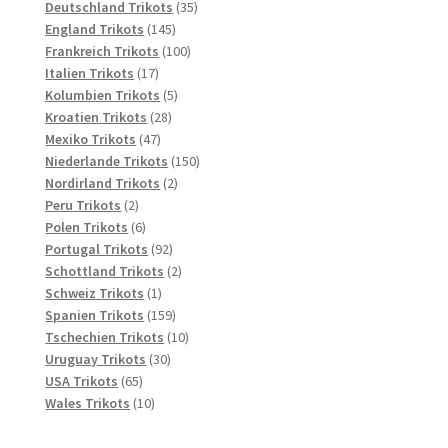
Produkte
35
Deutschland Trikots
35
145
Produkte
England Trikots
145
Produkte
100
Frankreich Trikots
100
17
Produkte
Italien Trikots
17
Produkte
5
Kolumbien Trikots
5
28
Produkte
Kroatien Trikots
28
47
Produkte
Mexiko Trikots
47
Produkte
150
Niederlande Trikots
150
2
Produkte
Nordirland Trikots
2
2
Produkte
Peru Trikots
2
Produkte
6
Polen Trikots
6
Produkte
92
Portugal Trikots
92
Produkte
2
Schottland Trikots
2
1
Produkte
Schweiz Trikots
1
Produkt
159
Spanien Trikots
159
Produkte
10
Tschechien Trikots
10
30
Produkte
Uruguay Trikots
30
65
Produkte
USA Trikots
65
Produkte
10
Wales Trikots
10
Produkte