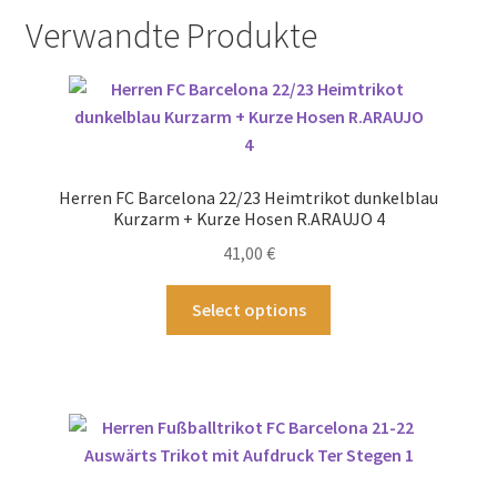
Verwandte Produkte
Herren FC Barcelona 22/23 Heimtrikot dunkelblau
Kurzarm + Kurze Hosen R.ARAUJO 4
41,00
€
Dieses
Select options
Produkt
weist
mehrere
Varianten
auf.
Die
Optionen