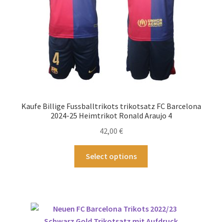
der
Produktseite
gewählt
werden
Kaufe Billige Fussballtrikots trikotsatz FC Barcelona
2024-25 Heimtrikot Ronald Araujo 4
42,00
€
Dieses
Select options
Produkt
weist
mehrere
Varianten
auf.