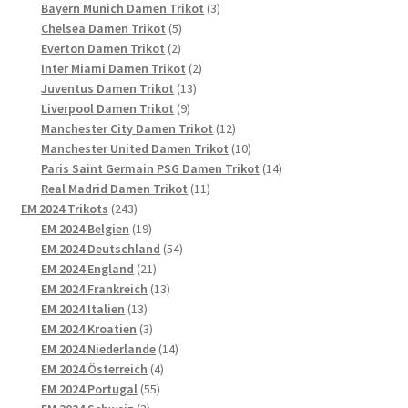
Produkte
3
Bayern Munich Damen Trikot
3
5
Produkte
Chelsea Damen Trikot
5
2
Produkte
Everton Damen Trikot
2
Produkte
2
Inter Miami Damen Trikot
2
13
Produkte
Juventus Damen Trikot
13
9
Produkte
Liverpool Damen Trikot
9
Produkte
12
Manchester City Damen Trikot
12
Produkte
10
Manchester United Damen Trikot
10
Produkte
14
Paris Saint Germain PSG Damen Trikot
14
11
Produkte
Real Madrid Damen Trikot
11
243
Produkte
EM 2024 Trikots
243
Produkte
19
EM 2024 Belgien
19
Produkte
54
EM 2024 Deutschland
54
21
Produkte
EM 2024 England
21
Produkte
13
EM 2024 Frankreich
13
13
Produkte
EM 2024 Italien
13
Produkte
3
EM 2024 Kroatien
3
Produkte
14
EM 2024 Niederlande
14
4
Produkte
EM 2024 Österreich
4
55
Produkte
EM 2024 Portugal
55
3
Produkte