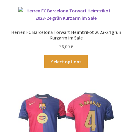
Varianten
auf.
Die
Optionen
Herren FC Barcelona Torwart Heimtrikot 2023-24 grün
können
Kurzarm im Sale
auf
36,00
€
der
Produktseite
Dieses
Select options
gewählt
Produkt
werden
weist
mehrere
Varianten
auf.
Die
Optionen
können
auf