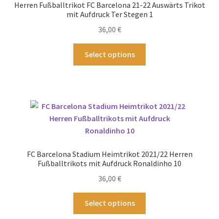
Herren Fußballtrikot FC Barcelona 21-22 Auswärts Trikot
können
mit Aufdruck Ter Stegen 1
auf
36,00
€
der
Produktseite
Dieses
Select options
gewählt
Produkt
werden
weist
mehrere
Varianten
auf.
Die
Optionen
können
FC Barcelona Stadium Heimtrikot 2021/22 Herren
auf
Fußballtrikots mit Aufdruck Ronaldinho 10
der
36,00
€
Produktseite
gewählt
Dieses
Select options
werden
Produkt