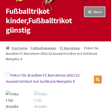
Fußballtrikot
Zur
Zum
Menü
Navigation
Inhalt
kinder,Fußballtrikot
springen
springen
günstig
Start
Startseite
Fußballvereinen
FC Barcelona
Trikot für
draußen FC Barcelone 2021/22 Auswärtstrikot mit Aufdruck
Blog
Memphis 9
Kasse
Kontaktiere uns
🔍
Mein Konto
Shop