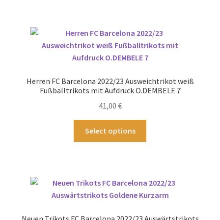
mehrere
Varianten
auf.
Die
Optionen
können
Herren FC Barcelona 2022/23 Ausweichtrikot weiß
auf
Fußballtrikots mit Aufdruck O.DEMBELE 7
der
41,00
€
Produktseite
gewählt
Dieses
Select options
werden
Produkt
weist
mehrere
Varianten
auf.
Die
Optionen
Neuen Trikots FC Barcelona 2022/23 Auswärtstrikots