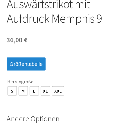
Auswärtstrikot mit
Aufdruck Memphis 9
36,00
€
Größentabelle
Herrengröße
S
M
L
XL
XXL
Andere Optionen