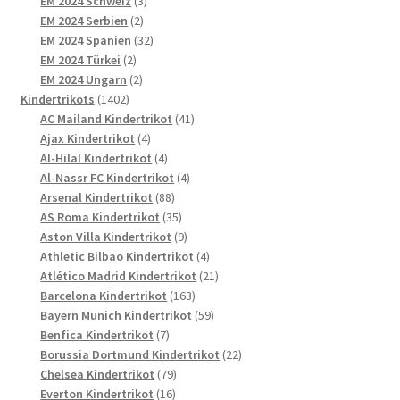
EM 2024 Schweiz
3
2
Produkte
EM 2024 Serbien
2
Produkte
32
EM 2024 Spanien
32
2
Produkte
EM 2024 Türkei
2
Produkte
2
EM 2024 Ungarn
2
1402
Produkte
Kindertrikots
1402
Produkte
41
AC Mailand Kindertrikot
41
4
Produkte
Ajax Kindertrikot
4
Produkte
4
Al-Hilal Kindertrikot
4
Produkte
4
Al-Nassr FC Kindertrikot
4
88
Produkte
Arsenal Kindertrikot
88
Produkte
35
AS Roma Kindertrikot
35
Produkte
9
Aston Villa Kindertrikot
9
Produkte
4
Athletic Bilbao Kindertrikot
4
Produkte
21
Atlético Madrid Kindertrikot
21
163
Produkte
Barcelona Kindertrikot
163
Produkte
59
Bayern Munich Kindertrikot
59
7
Produkte
Benfica Kindertrikot
7
Produkte
22
Borussia Dortmund Kindertrikot
22
79
Produkte
Chelsea Kindertrikot
79
16
Produkte
Everton Kindertrikot
16