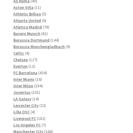
Produkte
40
AS Roma
40
gewählt
Produkte
11
Aston Villa
11
werden
Produkte
5
Athletic Bilbao
5
Produkte
6
Atlanta United
6
Produkte
78
Atletico Madrid
78
61
Produkte
Bayern Munich
61
Produkte
144
Borussia Dortmund
144
Produkte
9
Borussia Monchengladbach
9
4
Produkte
Celtic
4
Produkte
127
Chelsea
127
12
Produkte
Everton
12
Produkte
434
FC Barcelona
434
16
Produkte
Inter Miami
16
Produkte
184
Inter Milan
184
101
Produkte
Juventus
101
14
Produkte
LA Galaxy
14
Produkte
22
Leicester City
22
4
Produkte
Lille OSC
4
Produkte
182
Liverpool FC
182
Produkte
7
Los Angeles FC
7
Produkte
166
Manchester City
166