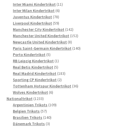
Produkte
11
Inter Miami Kindertrikot
11
6
Produkte
Inter Milan Kindertrikot
6
78
Produkte
Juventus Kindertrikot
78
Produkte
59
Liverpool Kindertrikot
59
Produkte
142
Manchester City Kindertrikot
142
Produkte
152
Manchester United Kindertrikot
152
8
Produkte
Newcastle United Kindertrikot
8
Produkte
140
Paris Saint-Germain Kindertrikot
140
5
Produkte
Porto Kindertrikot
5
Produkte
1
RB Leipzig Kindertrikot
1
5
Produkt
Real Betis Kindertrikot
5
Produkte
183
Real Madrid Kindertrikot
183
2
Produkte
Sporting CP Kindertrikot
2
Produkte
36
Tottenham Hotspur Kindertrikot
36
6
Produkte
Wolves Kindertrikot
6
1233
Produkte
Nationaltrikot
1233
Produkte
109
Argentinien Trikots
109
57
Produkte
Belgien Trikots
57
Produkte
140
Brasilien Trikots
140
3
Produkte
Dänemark Trikots
3