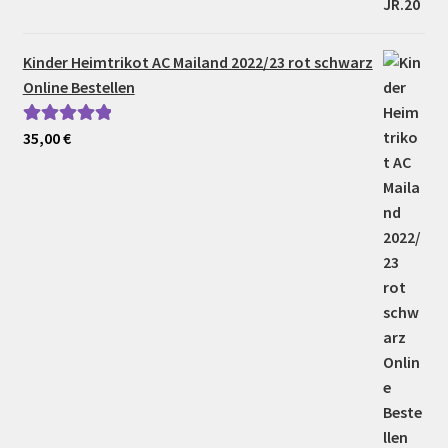
Kinder Heimtrikot AC Mailand 2022/23 rot schwarz
Online Bestellen
35,00
€
Bewertet mit
5.00
von 5