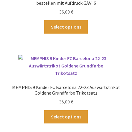
können
bestellen mit Aufdruck GAVI 6
auf
36,00
€
der
Produktseite
Dieses
Select options
gewählt
Produkt
werden
weist
mehrere
Varianten
auf.
Die
Optionen
können
MEMPHIS 9 Kinder FC Barcelona 22-23 Auswärtstrikot
auf
Goldene Grundfarbe Trikotsatz
der
35,00
€
Produktseite
gewählt
Dieses
Select options
werden
Produkt
weist