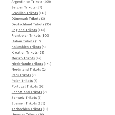
Produkte
109
Argentinien Trikots
109
57
Produkte
Belgien Trikots
57
Produkte
140
Brasilien Trikots
140
3
Produkte
Dänemark Trikots
3
Produkte
35
Deutschland Trikots
35
145
Produkte
England Trikots
145
Produkte
100
Frankreich Trikots
100
17
Produkte
Italien Trikots
17
Produkte
5
Kolumbien Trikots
5
28
Produkte
Kroatien Trikots
28
47
Produkte
Mexiko Trikots
47
Produkte
150
Niederlande Trikots
150
2
Produkte
Nordirland Trikots
2
2
Produkte
Peru Trikots
2
Produkte
6
Polen Trikots
6
Produkte
92
Portugal Trikots
92
Produkte
2
Schottland Trikots
2
1
Produkte
Schweiz Trikots
1
Produkt
159
Spanien Trikots
159
Produkte
10
Tschechien Trikots
10
30
Produkte
Uruguay Trikots
30