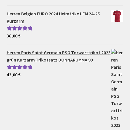
Herren Belgien EURO 2024 Heimtrikot EM 24-25
Kurzarm
38,00
€
Bewertet mit
5.00
von 5
Herren Paris Saint Germain PSG Torwarttrikot 2023
grün Kurzarm Trikotsatz DONNARUMMA 99
42,00
€
Bewertet mit
5.00
von 5