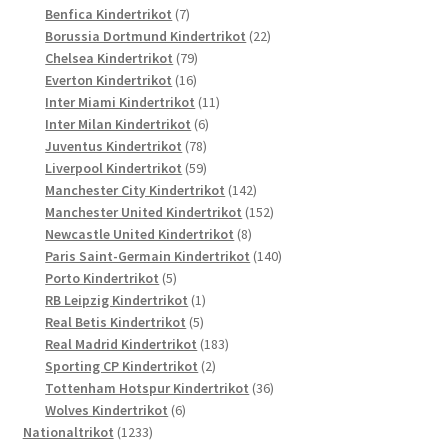
7
Produkte
Benfica Kindertrikot
7
Produkte
22
Borussia Dortmund Kindertrikot
22
79
Produkte
Chelsea Kindertrikot
79
16
Produkte
Everton Kindertrikot
16
Produkte
11
Inter Miami Kindertrikot
11
6
Produkte
Inter Milan Kindertrikot
6
78
Produkte
Juventus Kindertrikot
78
Produkte
59
Liverpool Kindertrikot
59
Produkte
142
Manchester City Kindertrikot
142
Produkte
152
Manchester United Kindertrikot
152
8
Produkte
Newcastle United Kindertrikot
8
Produkte
140
Paris Saint-Germain Kindertrikot
140
5
Produkte
Porto Kindertrikot
5
Produkte
1
RB Leipzig Kindertrikot
1
5
Produkt
Real Betis Kindertrikot
5
Produkte
183
Real Madrid Kindertrikot
183
2
Produkte
Sporting CP Kindertrikot
2
Produkte
36
Tottenham Hotspur Kindertrikot
36
6
Produkte
Wolves Kindertrikot
6
1233
Produkte
Nationaltrikot
1233