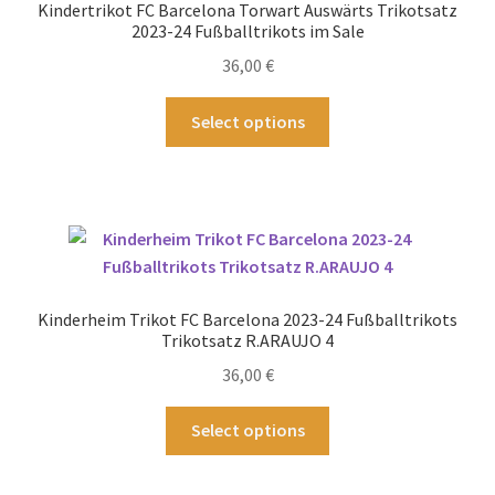
Kindertrikot FC Barcelona Torwart Auswärts Trikotsatz
auf
2023-24 Fußballtrikots im Sale
der
36,00
€
Produktseite
gewählt
Dieses
Select options
werden
Produkt
weist
mehrere
Varianten
auf.
Die
Optionen
Kinderheim Trikot FC Barcelona 2023-24 Fußballtrikots
können
Trikotsatz R.ARAUJO 4
auf
36,00
€
der
Produktseite
Dieses
Select options
gewählt
Produkt
werden
weist