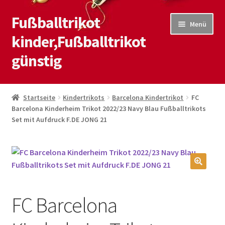
Fußballtrikot
Zur
Zum
Menü
Navigation
Inhalt
kinder,Fußballtrikot
springen
springen
günstig
Start
Startseite
Kindertrikots
Barcelona Kindertrikot
FC
Barcelona Kinderheim Trikot 2022/23 Navy Blau Fußballtrikots
Blog
Set mit Aufdruck F.DE JONG 21
Kasse
Kontaktiere uns
🔍
Mein Konto
FC Barcelona
Shop