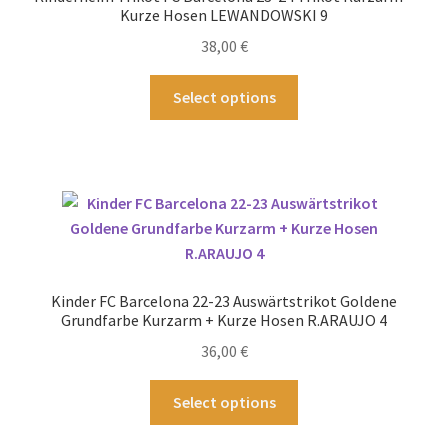
auf
Kurze Hosen LEWANDOWSKI 9
der
38,00
€
Produktseite
gewählt
Dieses
Select options
werden
Produkt
weist
mehrere
Varianten
auf.
Die
Optionen
können
Kinder FC Barcelona 22-23 Auswärtstrikot Goldene
auf
Grundfarbe Kurzarm + Kurze Hosen R.ARAUJO 4
der
36,00
€
Produktseite
gewählt
Dieses
Select options
werden
Produkt
weist