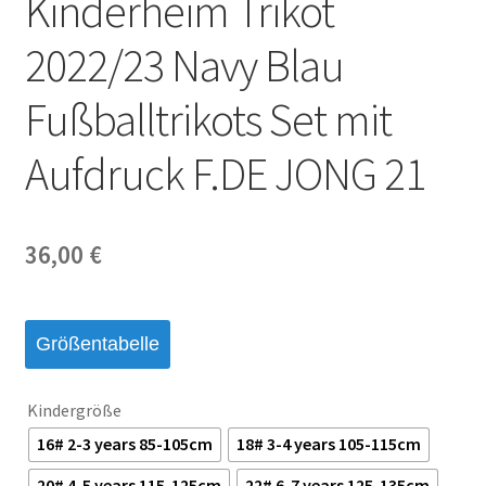
Kinderheim Trikot
Startseite – English
2022/23 Navy Blau
Warenkorb
Fußballtrikots Set mit
Aufdruck F.DE JONG 21
36,00
€
Größentabelle
Kindergröße
16# 2-3 years 85-105cm
18# 3-4 years 105-115cm
20# 4-5 years 115-125cm
22# 6-7 years 125-135cm