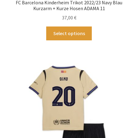
FC Barcelona Kinderheim Trikot 2022/23 Navy Blau
können
Kurzarm + Kurze Hosen ADAMA 11
auf
37,00
€
der
Produktseite
Dieses
Select options
gewählt
Produkt
werden
weist
mehrere
Varianten
auf.
Die
Optionen
können
auf
der
Produktseite
gewählt
werden