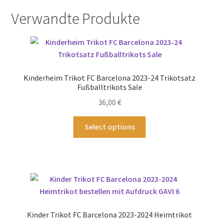
Verwandte Produkte
Kinderheim Trikot FC Barcelona 2023-24 Trikotsatz
Fußballtrikots Sale
36,00
€
Dieses
Select options
Produkt
weist
mehrere
Varianten
auf.
Die
Optionen
Kinder Trikot FC Barcelona 2023-2024 Heimtrikot