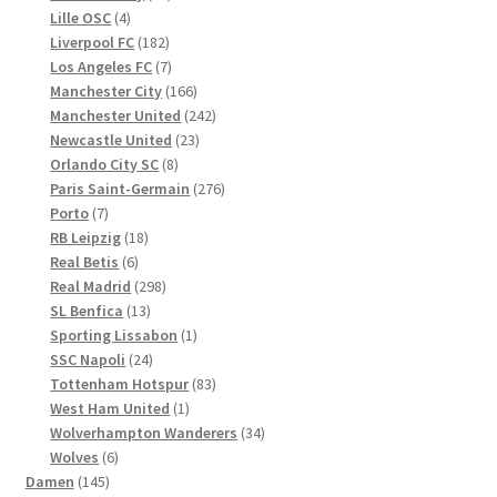
4
Produkte
Lille OSC
4
Produkte
182
Liverpool FC
182
Produkte
7
Los Angeles FC
7
Produkte
166
Manchester City
166
Produkte
242
Manchester United
242
23
Produkte
Newcastle United
23
8
Produkte
Orlando City SC
8
Produkte
276
Paris Saint-Germain
276
7
Produkte
Porto
7
Produkte
18
RB Leipzig
18
6
Produkte
Real Betis
6
Produkte
298
Real Madrid
298
13
Produkte
SL Benfica
13
Produkte
1
Sporting Lissabon
1
24
Produkt
SSC Napoli
24
Produkte
83
Tottenham Hotspur
83
1
Produkte
West Ham United
1
Produkt
34
Wolverhampton Wanderers
34
6
Produkte
Wolves
6
145
Produkte
Damen
145