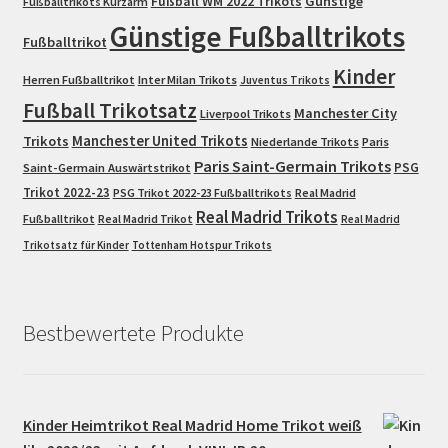
Fußball WM 2022 Trikots
Günstige
Fußballtrikots Kurzarm
Günstige Fußballtrikots
Fußballtrikot
Kinder
Herren Fußballtrikot
Inter Milan Trikots
Juventus Trikots
Fußball Trikotsatz
Manchester City
Liverpool Trikots
Trikots
Manchester United Trikots
Niederlande Trikots
Paris
Paris Saint-Germain Trikots
PSG
Saint-Germain Auswärtstrikot
Trikot 2022-23
PSG Trikot 2022-23 Fußballtrikots
Real Madrid
Real Madrid Trikots
Fußballtrikot
Real Madrid Trikot
Real Madrid
Trikotsatz für Kinder
Tottenham Hotspur Trikots
Bestbewertete Produkte
Kinder Heimtrikot Real Madrid Home Trikot weiß