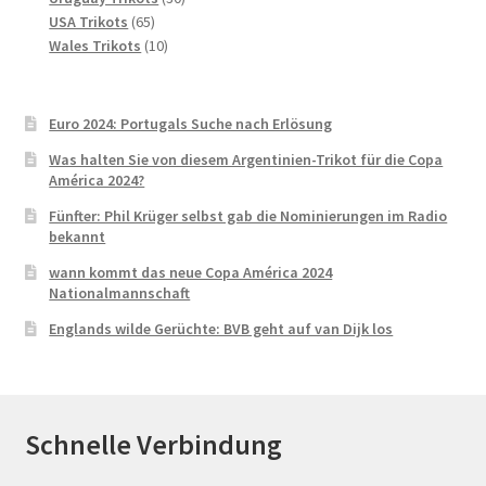
65
Produkte
USA Trikots
65
Produkte
10
Wales Trikots
10
Produkte
Euro 2024: Portugals Suche nach Erlösung
Was halten Sie von diesem Argentinien-Trikot für die Copa
América 2024?
Fünfter: Phil Krüger selbst gab die Nominierungen im Radio
bekannt
wann kommt das neue Copa América 2024
Nationalmannschaft
Englands wilde Gerüchte: BVB geht auf van Dijk los
Schnelle Verbindung