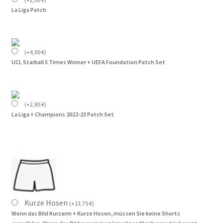
La Liga Patch
(
+
4,00
€
)
UCL Starball 5 Times Winner + UEFA Foundation Patch Set
(
+
2,85
€
)
La Liga + Champions 2022-23 Patch Set
Kurze Hosen
(
+
13,75
€
)
Wenn das Bild Kurzarm + Kurze Hosen, müssen Sie keine Shorts