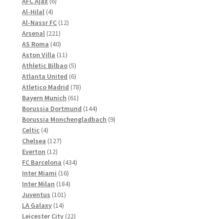
6
Produkte
AFC Ajax
6
4
Produkte
auf
Al-Hilal
4
Produkte
12
Al-Nassr FC
12
der
221
Produkte
Arsenal
221
Produktseite
Produkte
40
AS Roma
40
gewählt
Produkte
11
Aston Villa
11
werden
Produkte
5
Athletic Bilbao
5
Produkte
6
Atlanta United
6
Produkte
78
Atletico Madrid
78
61
Produkte
Bayern Munich
61
Produkte
144
Borussia Dortmund
144
Produkte
9
Borussia Monchengladbach
9
4
Produkte
Celtic
4
Produkte
127
Chelsea
127
12
Produkte
Everton
12
Produkte
434
FC Barcelona
434
16
Produkte
Inter Miami
16
Produkte
184
Inter Milan
184
101
Produkte
Juventus
101
14
Produkte
LA Galaxy
14
Produkte
22
Leicester City
22