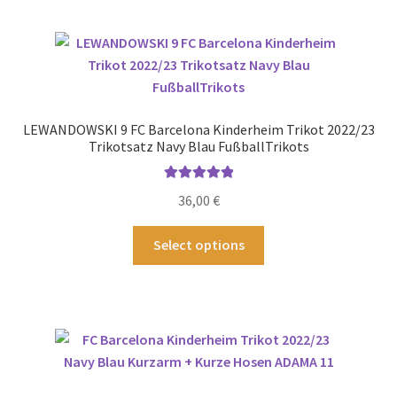
mehrere
Varianten
auf.
Die
Optionen
können
LEWANDOWSKI 9 FC Barcelona Kinderheim Trikot 2022/23
auf
Trikotsatz Navy Blau FußballTrikots
der
Produktseite
Bewertet mit
36,00
€
gewählt
5.00
von 5
werden
Dieses
Select options
Produkt
weist
mehrere
Varianten
auf.
Die
Optionen