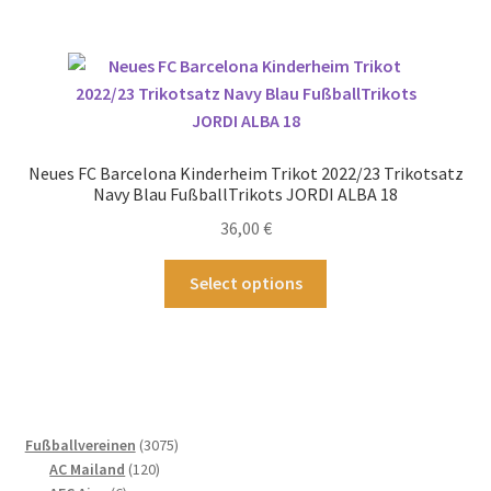
mehrere
Varianten
auf.
Die
Optionen
können
Neues FC Barcelona Kinderheim Trikot 2022/23 Trikotsatz
auf
Navy Blau FußballTrikots JORDI ALBA 18
der
36,00
€
Produktseite
gewählt
Dieses
Select options
werden
Produkt
weist
mehrere
Varianten
auf.
Die
3075
Fußballvereinen
3075
Optionen
120
Produkte
AC Mailand
120
können