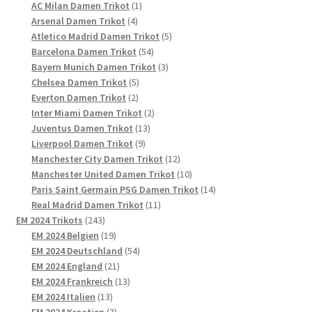
Produkte
1
AC Milan Damen Trikot
1
4
Produkt
Arsenal Damen Trikot
4
Produkte
5
Atletico Madrid Damen Trikot
5
54
Produkte
Barcelona Damen Trikot
54
Produkte
3
Bayern Munich Damen Trikot
3
5
Produkte
Chelsea Damen Trikot
5
2
Produkte
Everton Damen Trikot
2
Produkte
2
Inter Miami Damen Trikot
2
13
Produkte
Juventus Damen Trikot
13
9
Produkte
Liverpool Damen Trikot
9
Produkte
12
Manchester City Damen Trikot
12
Produkte
10
Manchester United Damen Trikot
10
Produkte
14
Paris Saint Germain PSG Damen Trikot
14
11
Produkte
Real Madrid Damen Trikot
11
243
Produkte
EM 2024 Trikots
243
Produkte
19
EM 2024 Belgien
19
Produkte
54
EM 2024 Deutschland
54
21
Produkte
EM 2024 England
21
Produkte
13
EM 2024 Frankreich
13
13
Produkte
EM 2024 Italien
13
Produkte
3
EM 2024 Kroatien
3