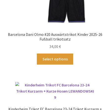
Barcelona Dani Olmo #20 Auswärtstrikot Kinder 2025-26
Fußball trikotsatz
34,00
€
Dieses
Select options
Produkt
weist
mehrere
Varianten
auf.
Die
Optionen
können
Kinderheim Trikot FC Barcelona 23-24 Trikot Kurzarm +