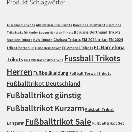
Produkt Schlagwörter
Alle Neuen PSG Trikots
AC Mailand Trikots
Barcelona Heimtrikot
Barcelona
Borussia Dortmund Trikots
Trikotsatz für Kinder
Bayern München Trikots
EM 2024 trikot
Chelsea Trikots
EM 2024
Brasilien Trikots
BVB Trikots
FC Barcelona
trikot herren
FC Arsenal Trikots
England Heimtrikot
Fussball Trikots
Trikots
FIFA WM Katar 2022 trikot
Herren
Fußballkleidung
Fußball Torwarttrikots
Fußballtrikot Deutschland
Fußballtrikot günstig
Fußballtrikot Kurzarm
Fußball Trikot
Fußballtrikot Sale
Langarm
Fußballtrikot Set