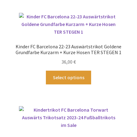
mehrere
Varianten
auf.
Die
Optionen
können
Kinder FC Barcelona 22-23 Auswärtstrikot Goldene
auf
Grundfarbe Kurzarm + Kurze Hosen TER STEGEN 1
der
36,00
€
Produktseite
gewählt
Dieses
Select options
werden
Produkt
weist
mehrere
Varianten
auf.
Die
Optionen
können