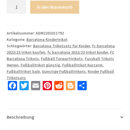
FC
In den Warenkorb
Barcelona
Kinderheim
Trikot
2022/23
Artikelnummer:
ADM2203311792
Kategorie:
Barcelona Kindertrikot
Navy
Schlagwörter:
Barcelona Trikotsatz für Kinder
,
fc barcelona
Blau
2022/23 trikot kaufen
,
fc barcelona 2022/23 trikot kinder
,
FC
Fußballtrikots
Barcelona Trikots
,
Fußball Torwarttrikots
,
Fussball Trikots
Set
Herren
,
Fußballtrikot günstig
,
Fußballtrikot Kurzarm
,
mit
Fußballtrikot Sale
,
Günstige Fußballtrikots
,
Kinder Fußball
Aufdruck
Trikotsatz
Fa
T
E
Pi
R
Bl
T
F.DE
JONG
ce
wi
m
nt
e
o
ei
21
b
tt
ail
er
d
g
le
Menge
o
er
es
di
g
n
Beschreibung
o
t
t
er