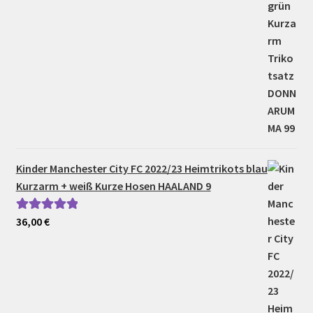
Kinder Manchester City FC 2022/23 Heimtrikots blau
Kurzarm + weiß Kurze Hosen HAALAND 9
36,00
€
Bewertet mit
5.00
von 5