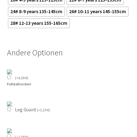
24# 8-9 years 135-145cm
26# 10-11 years 145-155cm
28# 12-13 years 155-165cm
Andere Optionen
(
+
6,00
€
)
Fußballsocken
Leg Guard
(
+
3,25
€
)
(
+
2,00
€
)