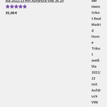
lila 2022/23 mit Aufdruck VINI JR.20
35,00
€
Bewertet mit
5.00
von 5