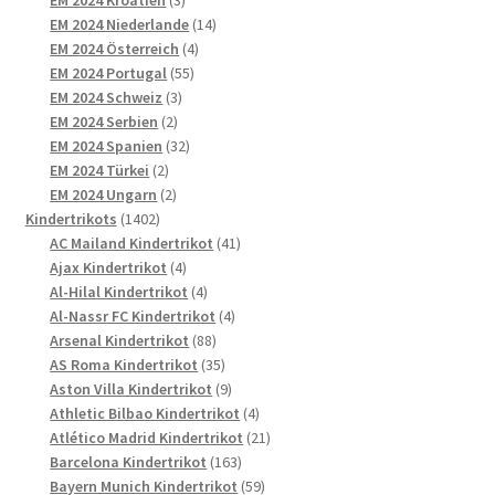
Produkte
14
EM 2024 Niederlande
14
4
Produkte
EM 2024 Österreich
4
55
Produkte
EM 2024 Portugal
55
3
Produkte
EM 2024 Schweiz
3
2
Produkte
EM 2024 Serbien
2
Produkte
32
EM 2024 Spanien
32
2
Produkte
EM 2024 Türkei
2
Produkte
2
EM 2024 Ungarn
2
1402
Produkte
Kindertrikots
1402
Produkte
41
AC Mailand Kindertrikot
41
4
Produkte
Ajax Kindertrikot
4
Produkte
4
Al-Hilal Kindertrikot
4
Produkte
4
Al-Nassr FC Kindertrikot
4
88
Produkte
Arsenal Kindertrikot
88
Produkte
35
AS Roma Kindertrikot
35
Produkte
9
Aston Villa Kindertrikot
9
Produkte
4
Athletic Bilbao Kindertrikot
4
Produkte
21
Atlético Madrid Kindertrikot
21
163
Produkte
Barcelona Kindertrikot
163
Produkte
59
Bayern Munich Kindertrikot
59